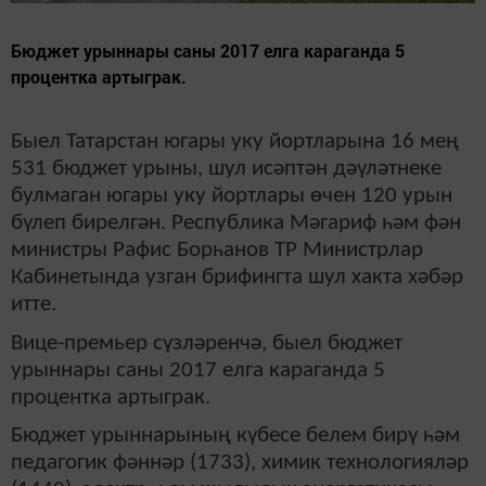
Бюджет урыннары саны 2017 елга караганда 5
процентка артыграк.
Быел Татарстан югары уку йортларына 16 мең
531 бюджет урыны, шул исәптән дәүләтнеке
булмаган югары уку йортлары өчен 120 урын
бүлеп бирелгән. Республика Мәгариф һәм фән
министры Рафис Борһанов ТР Министрлар
Кабинетында узган брифингта шул хакта хәбәр
итте.
Вице-премьер сүзләренчә, быел бюджет
урыннары саны 2017 елга караганда 5
процентка артыграк.
Бюджет урыннарының күбесе белем бирү һәм
педагогик фәннәр (1733), химик технологияләр