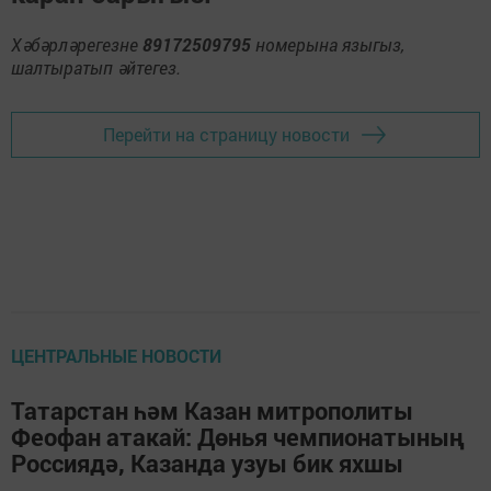
Хәбәрләрегезне
89172509795
номерына языгыз,
шалтыратып әйтегез.
Перейти на страницу новости
ЦЕНТРАЛЬНЫЕ НОВОСТИ
Татарстан һәм Казан митрополиты
Феофан атакай: Дөнья чемпионатының
Россиядә, Казанда узуы бик яхшы