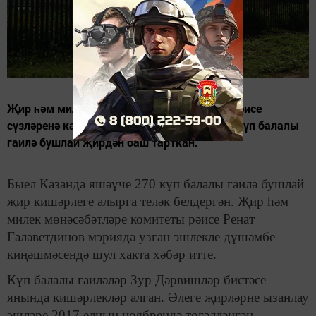
Җир һәм милек мөнәсәбәтләре комитеты рәисе
сүзләренә караганда, Казанда 230га якын күп балалы
гаилә бушлай җирдән баш тарткан.
Быел Казанда яшәүче 270 күп балалы гаилә бушлай
җир кишәрлеге алырга теләк белдергән. Җир һәм
милек мөнәсәбәтләре комитеты рәисе Ренат
Галәветдинов мэриядә узган эшлекле дүшәмбе
киңәшмәсендә шул хакта хәбәр итте.
Күп балалы гаиләләр Зур Дәрвишләр бистәсе
янында кишәрлекләр алган. Әлеге җирләрне ызанлау
эшләре 2017 елның ноябрендә төгәлләнгән.