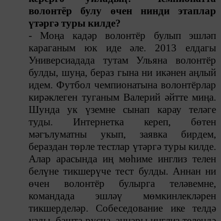
волонтёр булу өчен нинди этаплар
үтәргә туры килде?
- Моңа кадәр волонтёр булып эшләп
караганым юк иде әле. 2013 елдагы
Универсиадада тутам Ульяна волонтёр
булды, шуңа, бераз гына ни икәнен аңлый
идем. Футбол чемпионатына волонтёрлар
кирәклеген туганым Валерий әйтте миңа.
Шунда ук үземне сынап карау теләге
туды. Интернетка кереп, бөтен
мәгълуматны укып, заявка бирдем,
бераздан төрле тестлар үтәргә туры килде.
Алар арасында
иң мөһиме
инглиз телен
белүне тикшерүче тест булды.
Аннан ни
өчен волонт
ёр
булырга
телә
в
емне,
командада эшләү мөмкинлекләрен
тикшердел
ә
р. Собеседование ике телдә
уз
ды, башта русча
,
аннары инглиз телендә