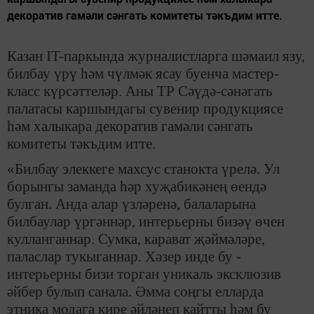
декоратив гамәли сәнгать комитеты тәкъдим итте.
Казан IT-паркында журналистларга шәмаил язу,
билбау үрү һәм чүлмәк ясау буенча мастер-
класс күрсәттеләр. Аны ТР Сәүдә-сәнәгать
палатасы каршындагы сувенир продукциясе
һәм халыкара декоратив гамәли сәнгать
комитеты тәкъдим итте.
«Билбау элеккеге махсус станокта үрелә. Ул
борынгы заманда һәр хуҗабикәнең өендә
булган. Анда алар үзләренә, балаларына
билбаулар үргәннәр, интерьерны бизәү өчен
кулланганнар. Сумка, карават җәймәләре,
паласлар тукыганнар. Хәзер инде бу -
интерьерны бизи торган уникаль эксклюзив
әйбер булып санала. Әмма соңгы елларда
этника модага кире әйләнеп кайтты һәм бу