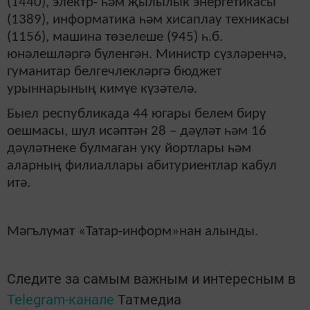
(1440), электр- һәм җылылык энергетикасы
(1389), информатика һәм хисаплау техникасы
(1156), машина төзелеше (945) һ.б.
юнәлешләргә бүленгән. Министр сүзләренчә,
гуманитар белгечлекләргә бюджет
урыннарының кимүе күзәтелә.
Быел республикада 44 югары белем бирү
оешмасы, шул исәптән 28 – дәүләт һәм 16
дәүләтнеке булмаган уку йортлары һәм
аларның филиаллары абитуриентлар кабул
итә.
Мәгълүмат «Татар-информ»нан алынды.
Следите за самым важным и интересным в
Telegram-канале
Татмедиа