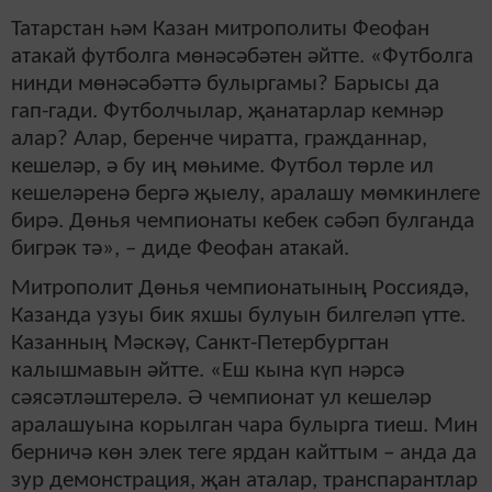
Татарстан һәм Казан митрополиты Феофан
атакай футболга мөнәсәбәтен әйтте.
«Футболга
нинди мөнәсәбәттә булыргамы? Барысы да
гап-гади. Футболчылар, җанатарлар кемнәр
алар? Алар, беренче чиратта, гражданнар,
кешеләр, ә бу иң мөһиме. Футбол төрле ил
кешеләренә бергә җыелу, аралашу мөмкинлеге
бирә. Дөнья чемпионаты кебек сәбәп булганда
бигрәк тә», – диде Феофан атакай.
Митрополит Дөнья чемпионатының Россиядә,
Казанда узуы бик яхшы булуын билгеләп үтте.
Казанның Мәскәү, Санкт-Петербургтан
калышмавын әйтте. «Еш кына күп нәрсә
сәясәтләштерелә. Ә чемпионат ул кешеләр
аралашуына корылган чара булырга тиеш. Мин
берничә көн элек теге ярдан кайттым – анда да
зур демонстрация, җан аталар, транспарантлар