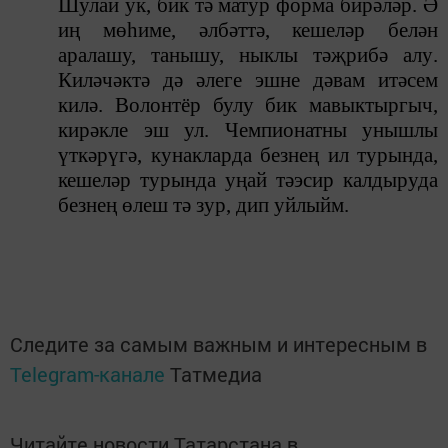
Шулай ук
,
бик тә матур форма бирәләр. Ә
иң мөһиме, әлбәттә, кешеләр белән
аралашу, танышу, ныклы тәҗрибә алу
.
Киләчәктә дә әлеге эшне дәвам ит
әсем
килә
. Волонтёр булу бик мавыктыргыч,
кирәкле эш ул. Чемпионатны унышлы
ү
ткәрүгә, кунаклар
да
безнең ил турында,
кешеләр турында уңай тәэсир калдыруда
безнең өлеш тә зур
,
дип уйлыйм.
Следите за самым важным и интересным в
Telegram-канале
Татмедиа
Читайте новости Татарстана в