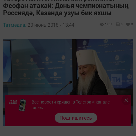
Феофан атакай: Дөнья чемпионатының
Россиядә, Казанда узуы бик яхшы
Татмедиа,
20 июнь 2018 - 13:44
1281
0
0
Все новости кряшен в Телеграм-канале -
здесь
Подпишитесь