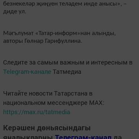
безнекеләр җиңүен теләдем инде анысы», –
диде ул.
Мәгълүмат «Татар-информ»нан алынды,
авторы Гөлнар Гарифуллина.
Следите за самым важным и интересным в
Telegram-канале
Татмедиа
Читайте новости Татарстана в
национальном мессенджере MАХ:
https://max.ru/tatmedia
Керәшен дөньясындагы
яңалыкларны
Телеграм-канал
да