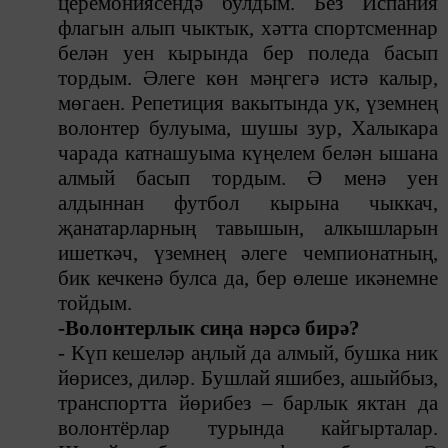
церемониясендә булдым. Без Испания
флагын алып чыктык, хәтта спортсменнар
белән уен кырында бер поледа басып
тордым. Әлеге көн мәңгегә истә калыр,
мөгаен. Репетиция вакытында ук, үземнең
волонтер булуыма, шушы зур, Халыкара
чарада катнашуыма күңелем белән ышана
алмый басып тордым. Ә менә уен
алдыннан футбол кырына чыккач,
җанатарларның тавышын, алкышларын
ишеткәч, үземнең әлеге чемпионатның,
бик кечкенә булса да, бер өлеше икәнемне
тойдым.
-Волонтерлык сиңа нәрсә бирә?
-
Күп кешеләр аңлый
да
алмый, бушка ник
йөрисез
,
диләр. Б
у
шлай
яшибез
, аш
ыйбыз
,
транспортта й
ө
р
ибез
–
барлык
яктан да
волонтёрлар турында кайгырталар.