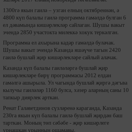
1300гә якын гаилә – узган елның октябреннән, ә
4800 күп балалы гаилә программа гамәлдә булган 6
ел дәвамында кишәрлекләр сайлаган. Шушы вакыт
эчендә 2850 участокта милеккә хокук теркәлгән.
Программа ел ахырына кадәр гамәлдә булачак.
Шушы вакыт эчендә Казанда яшәүче тагын 2420
гаилә бушлай җир кишәрлекләре сайлый алачак.
Казанда күп балалы гаиләләргә бушлай җир
кишәрлекләре бирү программасы 2012 елдан
гамәлгә ашырыла. Ул чагында бушлай җиргә дәгъва
кылучы гаиләләр 1160 булса, хәзер аларның саны 10
тапкыр диярлек арткан.
Ренат Галәветдинов сүзләренә караганда, Казанда
230га якын күп балалы гаилә бушлай җирдән баш
тарткан. Моның төп сәбәбе - җир кишәрлеге
урнашкан урынның ошамавы.