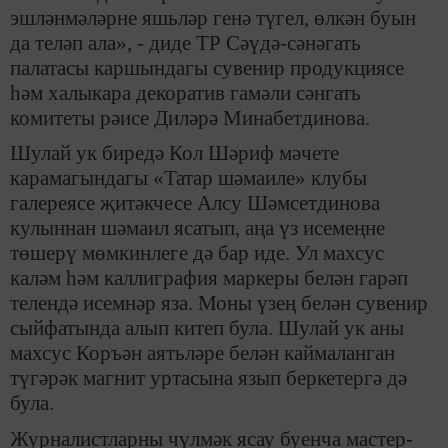
эшләнмәләрне яшьләр генә түгел, өлкән буын
да теләп ала», ­­­­­­- диде ТР Сәүдә-сәнәгать
палатасы каршындагы сувенир продукциясе
һәм халыкара декоратив гамәли сәнгать
комитеты рәисе Диләрә Минабетдинова.
Шулай ук биредә Кол Шәриф мәчете
карамагындагы «Татар шәмаиле» клубы
галереясе җитәкчесе Алсу Шәмсетдинова
кулыннан шәмаил ясатып, аңа үз исемеңне
төшерү мөмкинлеге дә бар иде. Ул махсус
каләм һәм каллиграфия маркеры белән гарәп
телендә исемнәр яза. Моны үзең белән сувенир
сыйфатында алып китеп була. Шулай ук аны
махсус Коръән аятьләре белән каймаланган
түгәрәк магнит уртасына язып беркетергә дә
була.
Журналистларны чүлмәк ясау буенча мастер-