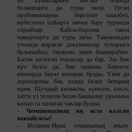
ил кунакларына инглиз телендә
булышырга да туры килә. Туган
проблемаларны бергәләп чишәбез,
күбесенчә шәһәргә ничек бару турында
сорыйлар. Кайсы-берсенә такси
чакыртырга да туры килә. Таможнядан
үткәндә кирәкле документлар тутырыга
булышабыз, тәрҗемә эшен башкарабыз.
Багаж югалган очраклар да бар.
Эш бик
күп булса да, бик ошатам. Беренче
көннәрдә бераз кыен
рак
булды. Үзем дә
аэропортны бик
яхшы
белеп бетерми
идем. Шундый кызыклы, күнелле,
рәхәт,
хәтта үз теләгем белән башка
лар
урын
ын
а
калып та эшләгән
чаклар
булды.
- Чемпионатның иң истә калган
вакыйгасы?
- Испания-Иран уенынының ачылу