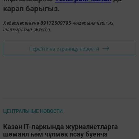
карап барыгыз.
Хәбәрләрегезне
89172509795
номерына языгыз,
шалтыратып әйтегез.
Перейти на страницу новости
ЦЕНТРАЛЬНЫЕ НОВОСТИ
Казан IT-паркында журналистларга
шәмаил һәм чүлмәк ясау буенча