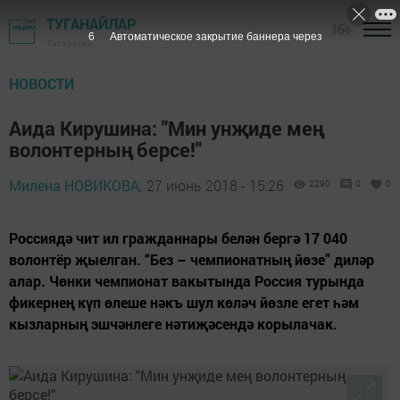
ТУГАНАЙЛАР
16+
4
Автоматическое закрытие баннера через
Татарстан
НОВОСТИ
Аида Кирушина: "Мин унҗиде мең
волонтерның берсе!"
Милена НОВИКОВА,
27 июнь 2018 - 15:26
2290
0
0
Россиядә чит ил гражданнары белән бергә 17 040
волонтёр җыелган. “Без – чемпионатның йөзе” диләр
алар. Чөнки чемпионат вакытында Россия турында
фикернең күп өлеше нәкъ шул көләч йөзле егет һәм
кызларның эшчәнлеге нәтиҗәсендә корылачак.