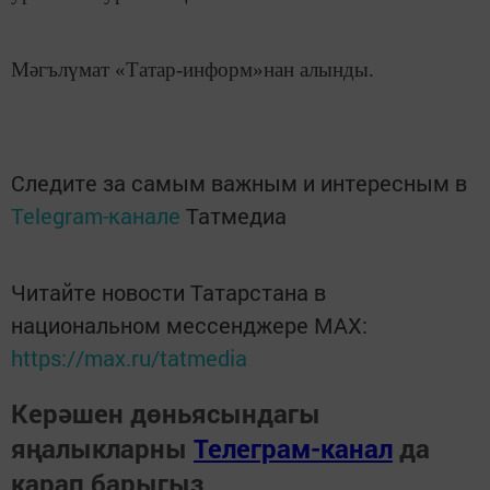
Мәгълүмат «Татар-информ»нан алынды.
Следите за самым важным и интересным в
Telegram-канале
Татмедиа
Читайте новости Татарстана в
национальном мессенджере MАХ:
https://max.ru/tatmedia
Керәшен дөньясындагы
яңалыкларны
Телеграм-канал
да
карап барыгыз.