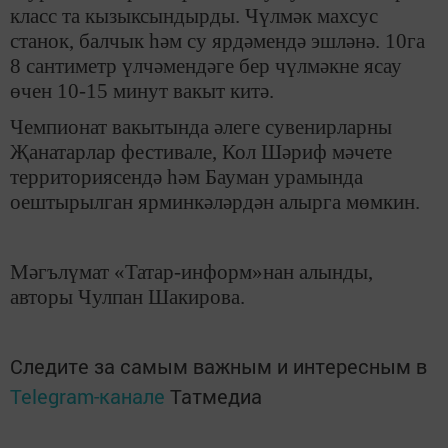
класс та кызыксындырды. Чүлмәк махсус
станок, балчык һәм су ярдәмендә эшләнә. 10га
8 сантиметр үлчәмендәге бер чүлмәкне ясау
өчен 10-15 минут вакыт китә.
Чемпионат вакытында әлеге сувенирларны
Җанатарлар фестивале, Кол Шәриф мәчете
территориясендә һәм Бауман урамында
оештырылган ярминкәләрдән алырга мөмкин.
Мәгълүмат «Татар-информ»нан алынды,
авторы Чулпан Шакирова.
Следите за самым важным и интересным в
Telegram-канале
Татмедиа