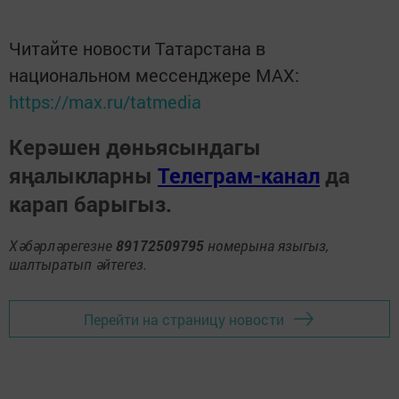
Читайте новости Татарстана в
национальном мессенджере MАХ:
https://max.ru/tatmedia
Керәшен дөньясындагы
яңалыкларны
Телеграм-канал
да
карап барыгыз.
Хәбәрләрегезне
89172509795
номерына языгыз,
шалтыратып әйтегез.
Перейти на страницу новости