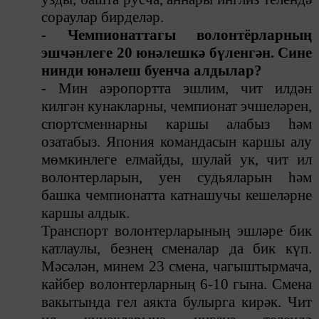
сораулар бирделәр.
- Чемпионаттагы волонт
ё
рларның
эшчәнлеге 20 юнәлешкә бүленгән. Сине
нинди юнәлеш буенча алдылар?
- М
ин аэропортта эшлим, ч
и
т илдән
килгән кунакларны, чемпионат эчшеләрен,
спортсменнарны каршы алабыз һәм
озатабыз. Япония командасын каршы алу
мөмкинлеге елмайды, шулай ук, чит ил
волонтерларын, уен судьяларын һәм
башка чемпионатта катнашучы кешеләрне
каршы алдык.
Транспорт волонтерларының эшләре бик
катлаулы, безнең сменалар да бик күп.
Мәсәлән, минем 23 смена, чагыштырмача,
кайбер волонтерларның 6-10 гына. Смена
вакытында гел аякта булырга кирәк. Чит