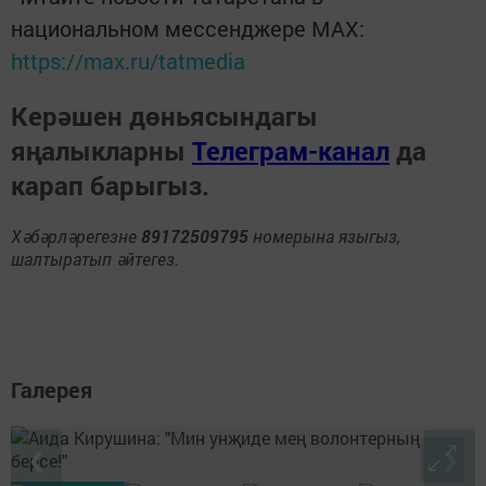
национальном мессенджере MАХ:
https://max.ru/tatmedia
Керәшен дөньясындагы
яңалыкларны
Телеграм-канал
да
карап барыгыз.
Хәбәрләрегезне
89172509795
номерына языгыз,
шалтыратып әйтегез.
Галерея
❮
❯