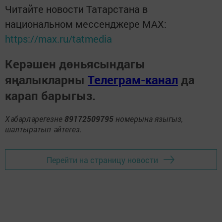
Читайте новости Татарстана в
национальном мессенджере MАХ:
https://max.ru/tatmedia
Керәшен дөньясындагы
яңалыкларны
Телеграм-канал
да
карап барыгыз.
Хәбәрләрегезне
89172509795
номерына языгыз,
шалтыратып әйтегез.
Перейти на страницу новости