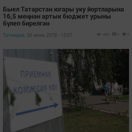
Быел Татарстан югары уку йортларына
16,5 меңнән артык бюджет урыны
бүлеп бирелгән
Татмедиа,
26 июнь 2018 - 13:07
1452
0
0