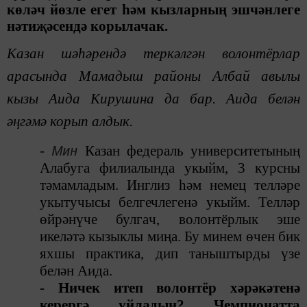
көләч йөзле егет һәм кызларның эшчәнлеге
нәтиҗәсендә корылачак.
Казан шәһәрендә теркәлгән волонтёрлар
арасында Мамадыш районы Албай авылы
кызы Аида Кирушина да бар. Аида белән
әңгәмә корып алдык.
Мин
-
Казан федераль университетының
Алабуга филиалында укыйм, 3 курсны
тәмамладым.
Инглиз
һәм немец телләре
укытучы
сы белгечлегенә
укыйм. Телләр
өйрән
үче булга
ч,
волонтёрлык
эше
икеләтә кызыклы миңа. Бу минем өчен бик
яхшы практика
, дип таныштырды үзе
белән Аида.
- Ничек итеп волонтёр хәрәкәтенә
керергә уйладың? Чемпионатта