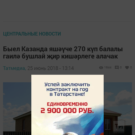
ЦЕНТРАЛЬНЫЕ НОВОСТИ
Быел Казанда яшәүче 270 күп балалы
гаилә бушлай җир кишәрлеге алачак
Татмедиа,
25 июнь 2018 - 13:14
1644
0
0