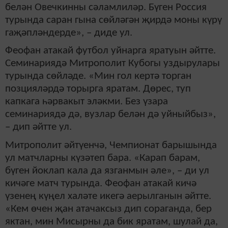
белән Овечкинны сәламлиләр. Бүген Россия
турында саран гына сөйләгән җирдә моны күрү
гаҗәпләндерде», – диде ул.
Феофан атакай футбол уйнарга яратуын әйтте.
Семинариядә Митрополит Кубогы уздырулары
турында сөйләде. «Мин гол кертә торган
позцияләрдә торырга яратам. Дөрес, туп
капкага һәрвакыт эләкми. Без үзара
семинариядә дә, вузлар белән дә уйныйбыз»,
– дип әйтте ул.
Митрополит әйтүенчә, Чемпионат барышында
ул матчларны күзәтеп бара. «Карап барам,
бүген йоклап кала да язганмын әле», – ди ул
кичәге матч турында. Феофан атакай кичә
үзенең күңел халәте икегә аерылганын әйтте.
«Кем өчен җан атачаксыз дип сораганда, бер
яктан, мин Мисырны да бик яратам, шулай да,