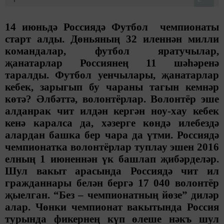
14 июньдә Россиядә Футбол чемпионаты
старт алды.
Дөньяның 32 иленнән милли
командалар, футбол яратучылар,
җанатарлар Россиянең 11 шәһәренә
таралды. Футбол уенчылары, җанатарлар
кебек, зарыгып бу чараны тагын кемнәр
көтә? Әлбәттә, волонтёрлар. Волонтёр эше
алданрак чит илдән кергән ноу-хау кебек
кенә каралса да, хәзерге көндә илебездә
алардан башка бер чара да үтми. Россиядә
чемпионатка волонтёрлар туплау эшен 2016
елның 1 июненнән үк башлап җибәрделәр.
Шул вакыт арасында Россиядә чит ил
гражданнары белән бергә 17 040 волонтёр
җыелган. “Без – чемпионатның йөзе” диләр
алар. Чөнки чемпионат вакытында Россия
турында фикернең күп өлеше нәкъ шул