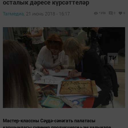
осталык дәресе күрсәттеләр
Татмедиа,
21 июнь 2018 - 16:17
1358
0
0
Мастер-классны Сәүдә-сәнәгать палатасы
каршындагы сувенир продукциясе һәм халыкара