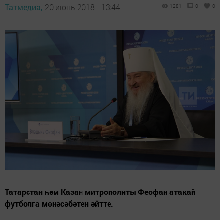
Татмедиа,
20 июнь 2018 - 13:44
1281
0
0
Татарстан һәм Казан митрополиты Феофан атакай
футболга мөнәсәбәтен әйтте.