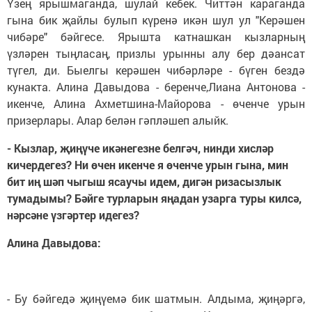
Үзең ярышмаганда, шулай кебек. Читтән караганда
гына бик җайлы булып күренә икән шул ул "Керәшен
чибәре" бәйгесе. Ярышта катнашкан кызларның
үзләрен тыңласаң, призлы урынны алу бер дәансат
түгел, ди. Быелгы керәшен чибәрләре - бүген бездә
кунакта. Алина Давыдова - беренче,Лиана Антонова -
икенче, Алина Ахметшина-Майорова - өченче урын
призерлары. Алар белән гәпләшеп алыйк.
- Кызлар, җиңүче икәнегезне белгәч, нинди хисләр
кичердегез? Ни өчен икенче я өченче урын гына, мин
бит иң шәп чыгыш ясаучы идем, дигән ризасызлык
тумадымы? Бәйге турларын яңадан узарга туры килсә,
нәрсәне үзгәртер идегез?
Алина Давыдова:
- Бу бәйгедә җиңүемә бик шатмын. Алдыма, җиңәргә,