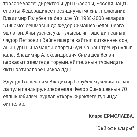
төрләре үзәге" директоры урынбасары, Россия чаңгы
спорты Федерациясе президиумы члены, полковник
Владимир Голубев та бар иде. Ул 1985-2008 елларда
"Динамо" оешмасында Федор Симашев белән бергә
эшләгән. Аны үзенең укытучысы, иптәше дип саный.
Федор Петрович Зәйгә яшәргә кайтып киткәннән соң,
аның урынына чаңгы спорты буенча баш тренер булып
кала. Владимир Александрович Симашев белән
һәрвакыт элемтәдә торуын, әйтте, аның турындагы
якты хатирәләрен искәа лды.
Эдуард Галиев һәм Владимир Голубев музейны тагын
да тулыландыру, киләсе елда Федор Симашевның 70
еллык юбилеен зурлап үткәрү кирәклеге турында
әйттеләр.
Клара ЕРМОЛАЕВА,
"Зәй офыклары"