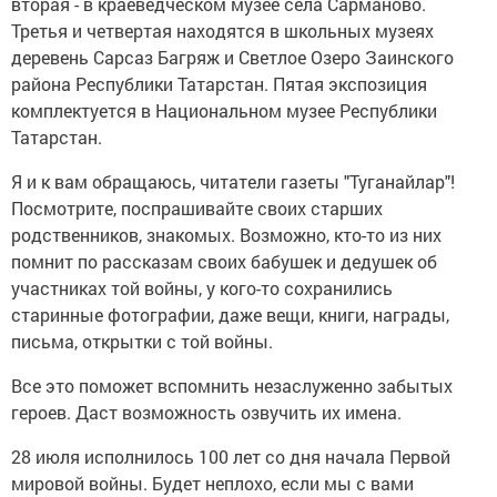
вторая - в краеведческом музее села Сарманово.
Третья и четвертая находятся в школьных музеях
деревень Сарсаз Багряж и Светлое Озеро Заинского
района Республики Татарстан. Пятая экспозиция
комплектуется в Национальном музее Республики
Татарстан.
Я и к вам обращаюсь, читатели газеты "Туганайлар"!
Посмотрите, поспрашивайте своих старших
родственников, знакомых. Возможно, кто-то из них
помнит по рассказам своих бабушек и дедушек об
участниках той войны, у кого-то сохранились
старинные фотографии, даже вещи, книги, награды,
письма, открытки с той войны.
Все это поможет вспомнить незаслуженно забытых
героев. Даст возможность озвучить их имена.
28 июля исполнилось 100 лет со дня начала Первой
мировой войны. Будет неплохо, если мы с вами