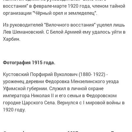
восстания" в феврале-марте 1920 года, членом тайной
организации "Чёрный орел и земледелец".
Из руководителей "Вилочного восстания" уцелел лишь
Лев Шемановский. С Белой Армией ему удалось уйти в
Харбин.
Фотография 1915 года.
Кустовский Порфирий Вуколович (1880- 1922) -
уроженец деревни Федоровка Мензелинского уезда
Уфимской губернии. Служил в личной охране
императора Николая II и его семьи в Федоровском
городке Царского Села. Вернулся с I мировой войны в
1920 году.