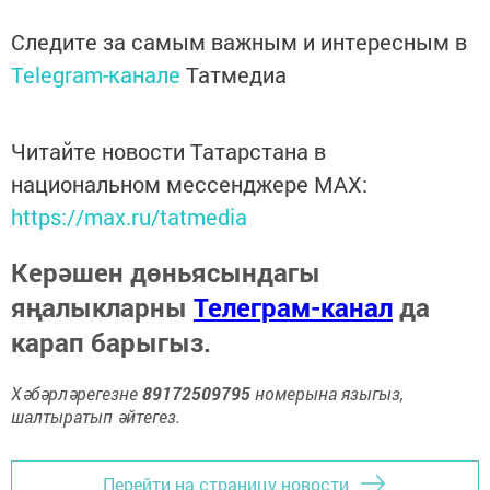
Следите за самым важным и интересным в
Telegram-канале
Татмедиа
Читайте новости Татарстана в
национальном мессенджере MАХ:
https://max.ru/tatmedia
Керәшен дөньясындагы
яңалыкларны
Телеграм-канал
да
карап барыгыз.
Хәбәрләрегезне
89172509795
номерына языгыз,
шалтыратып әйтегез.
Перейти на страницу новости