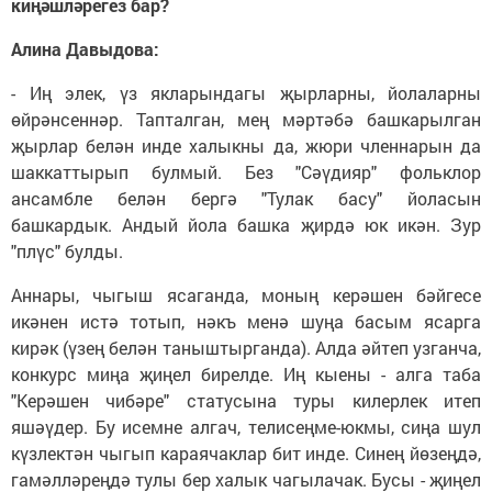
киңәшләрегез бар?
Алина Давыдова:
- Иң элек, үз якларындагы җырларны, йолаларны
өйрәнсеннәр. Тапталган, мең мәртәбә башкарылган
җырлар белән инде халыкны да, жюри членнарын да
шаккаттырып булмый. Без "Сәүдияр" фольклор
ансамбле белән бергә "Тулак басу" йоласын
башкардык. Андый йола башка җирдә юк икән. Зур
"плүс" булды.
Аннары, чыгыш ясаганда, моның керәшен бәйгесе
икәнен истә тотып, нәкъ менә шуңа басым ясарга
кирәк (үзең белән таныштырганда). Алда әйтеп узганча,
конкурс миңа җиңел бирелде. Иң кыены - алга таба
"Керәшен чибәре" статусына туры килерлек итеп
яшәүдер. Бу исемне алгач, телисеңме-юкмы, сиңа шул
күзлектән чыгып караячаклар бит инде. Синең йөзеңдә,
гамәлләреңдә тулы бер халык чагылачак. Бусы - җиңел