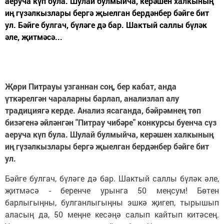
аеруча күп була. Шулай булмыйча, керәшен халкының
иң гүзәлкызлары бергә җыелган бердәнбер бәйге бит
ул. Бәйге булгач, бүләге дә бар. Шактый саллы бүләк
әле, җитмәсә...
Җөри Питрауы узганнан соң, бер кабат, анда
үткәрелгән чараларны барлап, анализлап алу
традициягә керде. Анализ ясаганда, бәйрәмнең төп
бизәгенә әйләнгән "Питрау чибәре" конкурсы буенча сүз
аеруча күп була. Шулай булмыйча, керәшен халкының
иң гүзәлкызлары бергә җыелган бердәнбер бәйге бит
ул.
Бәйге булгач, бүләге дә бар. Шактый саллы бүләк әле,
җитмәсә - беренче урынга 50 меңсум! Бөтен
барлыгыңны, булганлыгыңны эшкә җигеп, тырышып
аласың да, 50 меңне кесәңә салып кайтып китәсең.