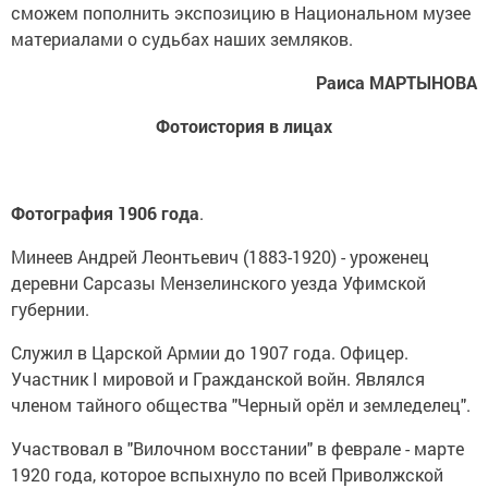
сможем пополнить экспозицию в Национальном музее
материалами о судьбах наших земляков.
Раиса МАРТЫНОВА
Фотоистория в лицах
Фотография 1906 года
.
Минеев Андрей Леонтьевич (1883-1920) - уроженец
деревни Сарсазы Мензелинского уезда Уфимской
губернии.
Служил в Царской Армии до 1907 года. Офицер.
Участник I мировой и Гражданской войн. Являлся
членом тайного общества "Черный орёл и земледелец".
Участвовал в "Вилочном восстании" в феврале - марте
1920 года, которое вспыхнуло по всей Приволжской