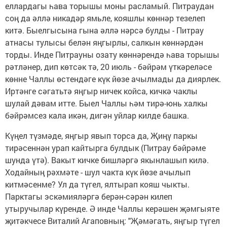
еллардагы һава торышы моны расламый. Питраудан
соң да әллә никадәр ямьле, кояшлы көннәр тезелеп
китә. Быелгысына гына әллә нәрсә булды - Питрау
атнасы тулысы белән яңгырлы, салкын көннәрдән
торды. Инде Питрауны озату көннәрендә һава торышы
рәтләнер, дип көтсәк тә, 20 июль - бәйрәм үткәреләсе
көнне Чаллы өстендәге күк йөзе ачылмады да диярлек.
Иртәнге сәгатьтә яңгыр ничек койса, кичкә чаклы
шулай дәвам итте. Быел Чаллы һәм тирә-юнь халкы
бәйрәмсез кала икән, дигән уйлар килде башка.
Күңел түзмәде, яңгыр явып торса да, Җиңү паркы
тирәсеннән урап кайтырга булдык (Питрау бәйрәме
шунда үтә). Вакыт кичке бишләргә якынлашып килә.
Ходайның рәхмәте - шул чакта күк йөзе ачылып
китмәсенме? Ул да түгел, ялтырап кояш чыкты.
Парктагы эскәмияләргә берән-сәрән килеп
утыручылар күренде. Ә инде Чаллы керәшен җәмгыяте
җитәкчесе Виталий Агаповның: "Җәмәгать, яңгыр түгел