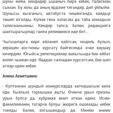
шуны киям, ниндидер ышаныч бирә кебек, талисман
сыман. Бу юлы да аның ярдәме тигәндер, дип уйлыйм.
Шунысы кызганыч, автобуста чишенгәндә, каядыр
төшеп югалды. Күпме генә эзләсәм дә, таба алмадым
талисманымны. Кемдер тапса, бәлки, редакциягә
шалтыратырлар, гаилә реликвиясе иде бит...
Чыгышларга кире әйләнеп кайтсак, модель булып,
керәшен костюмы күрсәтү бәйгесендә эчке каушау
кичердем. Югыйсә, репетицияләр вакытында бик әйбәт
килеп чыккан иде. Яңадан сәхнәдән күрсәтсәм, бик шәп
атлар идем кебек.
Алина Ахметшина:
- Күптәннән шундый конкурсларда катнашасым килә
иде. Хыялым тормышка ашты. Өченче урын призлы
урын булса да, күбрәккә өмет иткән идем. Исем-
фамилиямнең татарча булуы жюрига ошамады кебек
тоелды. Бәлки, ялгышамдыр да. Минем әнием