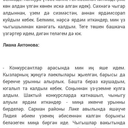
көн алдан үлгән көнен искә алган идек). Сәхнәгә чыгар
алдыннан, үзем дә сизмәстән, аннан ярдәмсорап
куйдым кебек. Белмим, нәрсә ярдәм иткәндер, мин үз
чыгышымнан канәгать калдым. Теге төшен башкача
үзгәртер идем, дигән теләгем дә юк.
Лиана Антонова:
- Конкурсантлар арасында мин иң яше идем.
Кызларның җиңүгә лаеклылары җыелган, барысы да
беренче урынны алырлык. Башта бераз каушадым,
югалып та калдым кебек. Соңыннан үз-үземне кулга
алдым. Шактый конкурсларда катнашып, чыныгу
алуым ярдәм иткәндер - миңа икенче урынны
бирделәр. Сарман районы Ләке авылында яшәүче
Лидия әбием үзенең әбисеннән калган борынгы
беләзеген миңа биргән иде. Чыгышлар вакытында