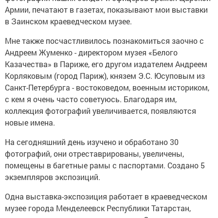
Армии, печатают в газетах, показывают мои выставки
в Заинском краеведческом музее.
Мне также посчастливилось познакомиться заочно с
Андреем Жуменко - директором музея «Белого
Казачества» в Париже, его другом издателем Андреем
Корляковым (город Париж), князем Э.С. Юсуповым из
Санкт-Петербурга - востоковедом, военным историком,
с кем я очень часто советуюсь. Благодаря им,
коллекция фотографий увеличивается, появляются
новые имена.
На сегодняшний день изучено и обработано 30
фотографий, они отреставрированы, увеличены,
помещены в багетные рамы с паспортами. Создано 5
экземпляров экспозиций.
Одна выставка-экспозиция работает в краеведческом
музее города Менделеевск Республики Татарстан,