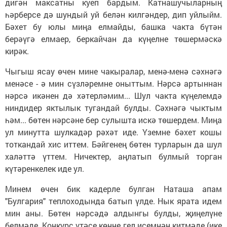
дигән максатны куеп бардым. Катнашучыларның
һәрберсе дә шундый уй белән килгәндер, дип уйлыйм.
Бәхет бу юлы миңа елмайды, башка чакта бүтән
берәүгә елмаер, беркайчан да күңелне төшермәскә
кирәк.
Чыгыш ясау өчен мине чакыралар, менә-менә сәхнәгә
менәсе - ә мин сүзләремне оныттым. Нәрсә артыннан
нәрсә икәнен дә хәтерләмим... Шул чакта күңелемдә
ниндидер яктылык тугандай булды. Сәхнәгә чыктым
һәм... бөтен нәрсәне бер сулышта искә төшердем. Миңа
ул минутта шулкадәр рәхәт иде. Үземне бәхет кошы
тоткандай хис иттем. Бәйгенең бөтен турларын да шул
халәттә үттем. Ничектер, аңлатып булмый торган
күтәренкелек иде ул.
Минем өчен бик кадерле булган Наташа апам
"Булгария" теплоходында батып үлде. Нык ярата идем
мин аны. Бөтен нәрсәдә алдынгы булды, җиңелүне
белмәде. Конкурс үтәсе көнне гел исемнән китмәде (ике