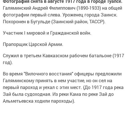
Фотография снята в августе 1917 года в городе Туапсе.
Галяминский Андрей Филиппович (1890-1933) на общей
фотографии первый слева. Уроженец города Заинск.
Похоронен в Бугульде (Заинский район, ТАССР).
Участник I мировой и Гражданской войн.
Прапорщик Царской Армии.
Служил в третьем Кавказском рабочем батальоне (1917
год).
Во время "Вилочного восстания" офицеры предложили
Галяминскому принять в нем участие, но он сел на
первый пароход и уехал с этих мест. (До 1917 года река
Зай была судоходная. Из реки Кама по реке Зай до
Альметьевска ходили пароходы).