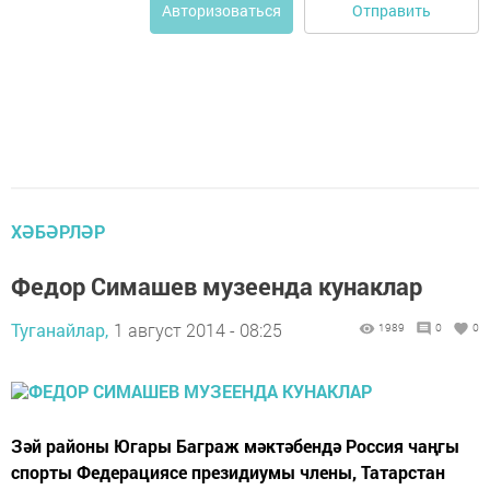
Отправить
Авторизоваться
ХӘБӘРЛӘР
Федор Симашев музеенда кунаклар
Туганайлар,
1 август 2014 - 08:25
1989
0
0
Зәй районы Югары Баграж мәктәбендә Россия чаңгы
спорты Федерациясе президиумы члены, Татарстан