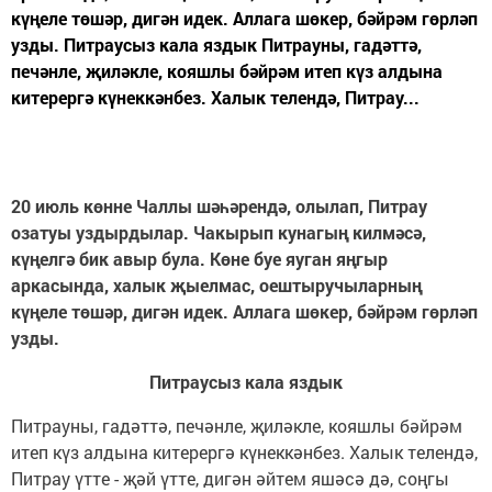
күңеле төшәр, дигән идек. Аллага шөкер, бәйрәм гөрләп
узды. Питраусыз кала яздык Питрауны, гадәттә,
печәнле, җиләкле, кояшлы бәйрәм итеп күз алдына
китерергә күнеккәнбез. Халык телендә, Питрау...
20 июль көнне Чаллы шәһәрендә, олылап, Питрау
озатуы уздырдылар. Чакырып кунагың килмәсә,
күңелгә бик авыр була. Көне буе яуган яңгыр
аркасында, халык җыелмас, оештыручыларның
күңеле төшәр, дигән идек. Аллага шөкер, бәйрәм гөрләп
узды.
Питраусыз кала яздык
Питрауны, гадәттә, печәнле, җиләкле, кояшлы бәйрәм
итеп күз алдына китерергә күнеккәнбез. Халык телендә,
Питрау үтте - җәй үтте, дигән әйтем яшәсә дә, соңгы