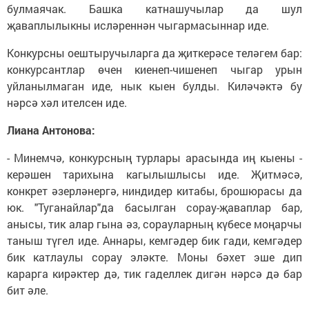
булмаячак. Башка катнашучылар да шул
җаваплылыкны исләреннән чыгармасыннар иде.
Конкурсны оештыручыларга да җиткерәсе теләгем бар:
конкурсантлар өчен киенеп-чишенеп чыгар урын
уйланылмаган иде, нык кыен булды. Киләчәктә бу
нәрсә хәл ителсен иде.
Лиана Антонова:
- Минемчә, конкурсның турлары арасында иң кыены -
керәшен тарихына кагылышлысы иде. Җитмәсә,
конкрет әзерләнергә, ниндидер китабы, брошюрасы да
юк. "Туганайлар"да басылган сорау-җаваплар бар,
анысы, тик алар гына әз, сорауларның күбесе моңарчы
таныш түгел иде. Аннары, кемгәдер бик гади, кемгәдер
бик катлаулы сорау эләкте. Моны бәхет эше дип
карарга кирәктер дә, тик гаделлек дигән нәрсә дә бар
бит әле.