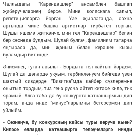
Чаллыдагы "Карендәшләр" ансамблен башлап
җибәрүчеләрнең берсе. Мине коляскага салып,
репетицияләргә йөргән. Үзе җырлаганда, сәхнә
артында мине башка артистлар тирбәтеп торган.
Шушы яшемә җиткәнче, мин гел "Карендәшләр" белән
бер сәхнәдә булдым. Шулай булгач, фамилиям татарча
яңгыраса да, мин җаным белән керәшен кызы
буламдыр бит инде.
Әниемнең туган авылы - Бордыга гел кайтып йөрдем.
Шулай да шәһәрдә укуым, тәрбияләнүем бәйгедә үзен
шактый сиздерде. "Визитка"мда кайбер сүзләремне
онытып тордым, тиз генә русча әйтеп китәсе килә, тик
ярамый. Алга таба да бу конкурста катнашырмын дип
торам, анда инде "минус"ларымны бетерермен дип
уйлыйм.
- Сезнеңчә, бу конкурсның кайсы туры аеруча кыен?
Киләсе елларда катнашырга теләүчеләргә нинди