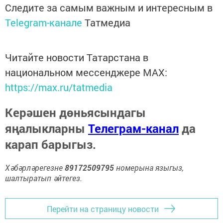
Следите за самым важным и интересным в
Telegram-канале
Татмедиа
Читайте новости Татарстана в
национальном мессенджере MАХ:
https://max.ru/tatmedia
Керәшен дөньясындагы
яңалыкларны
Телеграм-канал
да
карап барыгыз.
Хәбәрләрегезне
89172509795
номерына языгыз,
шалтыратып әйтегез.
Перейти на страницу новости