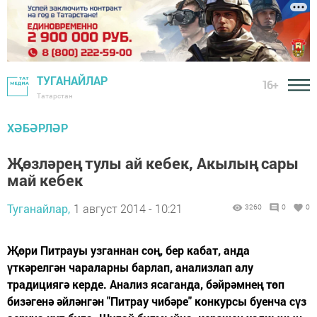
ТУГАНАЙЛАР
16+
Татарстан
ХӘБӘРЛӘР
Җөзләрең тулы ай кебек, Акылың сары
май кебек
Туганайлар,
1 август 2014 - 10:21
3260
0
0
Җөри Питрауы узганнан соң, бер кабат, анда
үткәрелгән чараларны барлап, анализлап алу
традициягә керде. Анализ ясаганда, бәйрәмнең төп
бизәгенә әйләнгән "Питрау чибәре" конкурсы буенча сүз