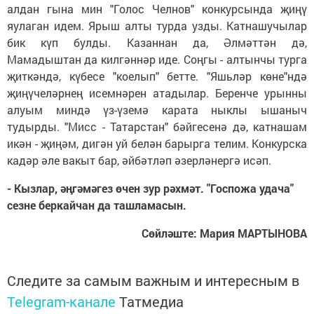
алдан гына мин "Голос Челнов" конкурсында җиңү
яулаган идем. Ярыш алты турда узды. Катнашучылар
бик күп булды. Казаннан да, Әлмәттән дә,
Мамадыштан да килгәннәр иде. Соңгы - алтынчы турга
җиткәндә, күбесе "коелып" бетте. "Яшьләр көне"ндә
җиңүчеләрнең исемнәрен атадылар. Беренче урынны
алуым миндә үз-үземә карата ныклы ышаныч
тудырды. "Мисс - Татарстан" бәйгесенә дә, катнашам
икән - җиңәм, дигән уй белән барырга телим. Конкурска
кадәр әле вакыт бар, әйбәтләп әзерләнергә исәп.
- Кызлар, әңгәмәгез өчен зур рәхмәт. "Госпожа удача"
сезне беркайчан да ташламасын.
Сөйләште: Мария МАРТЫНОВА
Следите за самым важным и интересным в
Telegram-канале
Татмедиа