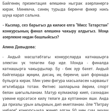
Бәйгенең презентация өлешенә ныграк әзерләнергә
кирәк. Минемчә, синең турыда беренче фикер нәкъ
шуңа карап салына.
- Кызлар, сез барыгыз да киләсе елга "Мисс Татарстан"
конкурсының финал өлешенә чакыру алдыгыз. Моңа
әзерлекне нидән башлыйсыз?
Алина Давыдова:
- Андый масштабтагы конкурсларда катнашырга
электән үк теләгем бар иде. Монда - финалда
катнашырга чакырдылар. Бу - бик зур бәхет. Андый
бәйгеләрдә җиңим, дисәң, иң беренче, шәп формада
булырга кирәк. Мин үзем фигура мәсьәләсен һәрвакыт
игътибарда тотам. Фитнес залларына йөрим, спорт
белән шөгыльләнәм. Матур күлмәкләр киеп, сәхнәдән
үземне күрсәтәсе килү теләге дә күптәннән яши. Анда
да призлы урын алырмын, дип өметләнәм. Әле "Питрау
чибәре" конкурсында җиңеп алган 50 мең сум акчам