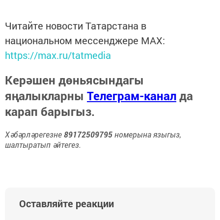
Читайте новости Татарстана в
национальном мессенджере MАХ:
https://max.ru/tatmedia
Керәшен дөньясындагы
яңалыкларны
Телеграм-канал
да
карап барыгыз.
Хәбәрләрегезне
89172509795
номерына языгыз,
шалтыратып әйтегез.
Оставляйте реакции