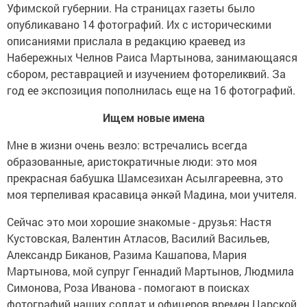
Уфимской губернии. На страницах газеты было
опубликавано 14 фотографий. Их с историческими
описаниями прислала в редакцию краевед из
Набережных Челнов Раиса Мартынова, занимающаяся
сбором, реставрацией и изучением фотореликвий. За
год ее экспозиция пополнилась еще на 16 фотографий.
Ищем новые имена
Мне в жизни очень везло: встречались всегда
образованные, аристократичные люди: это моя
прекрасная бабушка Шамсезихан Асылгареевна, это
моя терпеливая красавица әнкәй Мадина, мои учителя.
Сейчас это мои хорошие знакомые - друзья: Настя
Кустовская, Валентин Атласов, Василий Васильев,
Александр Биканов, Разима Кашапова, Мария
Мартынова, мой супруг Геннадий Мартынов, Людмила
Симонова, Роза Иванова - помогают в поисках
фотографий наших солдат и офицеров времен Царской