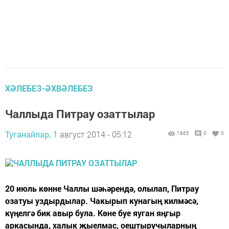
ХӘЛЕБЕЗ-ӘХВӘЛЕБЕЗ
Чаллыда Питрау озаттылар
Туганайлар,
1 август 2014 - 05:12
1865
0
0
20 июль көнне Чаллы шәһәрендә, олылап, Питрау
озатуы уздырдылар. Чакырып кунагың килмәсә,
күңелгә бик авыр була. Көне буе яуган яңгыр
аркасында, халык җыелмас, оештыручыларның