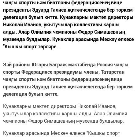
чаңгы спорты һәм биатлоны федерациясенең вице
президенты Эдуард Галиев җитәкчелегендә бер төркем
делегация булып китте. Кунакларны мәктәп директоры
Николай Иванов, укытучылар коллективы каршы
алды. Алар Олимпия чемпионы Федор Симашевның
музеенда булдылар. Кунаклар арасында Мәскәү өлкәсе
"Кышкы спорт төрләре...
Зәй районы Югары Баграж мәктәбендә Россия чаңгы
спорты Федерациясе президиумы члены, Татарстан
чаңгы спорты һәм биатлоны федерациясенең вице
президенты Эдуард Галиев җитәкчелегендә бер төркем
делегация булып китте.
Кунакларны мәктәп директоры Николай Иванов,
укытучылар коллективы каршы алды. Алар Олимпия
чемпионы Федор Симашевның музеенда булдылар.
Кунаклар арасында Мәскәү өлкәсе "Кышкы спорт