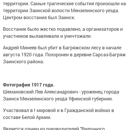
территории. Самые трагические события произошли на
территории Заинской волости Мензелинского уезда.
Центром восстания был Заинск.
Восстание было жестко подавлено, а организаторов и
участников вылавливали и уничтожали.
Андрей Минеев был убит в Багряжском лесу в начале
августа 1920 года. Похоронен в деревне Сарсаз-Багряж
Заинского района.
Фотография 1917 года.
Шемановский Лев Александрович - уроженец города
Заинск Мензелинского уезда Уфимской губернии.
Участвовал в I мировой и в Гражданской войнах в
составе Белой Армии.
Является одним из руководителей "Вилочного