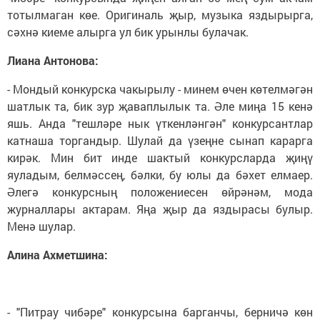
тотылмаган көе. Оригиналь җыр, музыка яздырырга,
сәхнә киеме алырга ул бик урынлы булачак.
Лиана Антонова:
- Мондый конкурска чакырылу - минем өчен көтелмәгән
шатлык та, бик зур җаваплылык та. Әле миңа 15 кенә
яшь. Анда "тешләре нык үткенләнгән" конкурсантлар
катнаша торгандыр. Шулай да үзеңне сынап карарга
кирәк. Мин бит инде шактый конкурсларда җиңү
яуладым, белмәссең, бәлки, бу юлы да бәхет елмаер.
Әлегә конкурсның положениесен өйрәнәм, мода
журналлары актарам. Яңа җыр да яздырасы булыр.
Менә шулар.
Алина Ахметшина:
- "Питрау чибәре" конкурсына барганчы, берничә көн