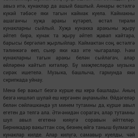
авыз итә, кунаклар да ашый башлый. Аннары өстәлгә
күкәй тәбәсе яки тагын каймак куела. Каймакны
ашаганчы хуҗа аракы күтәреп, өстәл тирәли
кунакларны сыйлый. Хуҗа кунакка аракыны җыру
әйтеп бирә, кунак та җыру әйтеп җавап кайтара,
барысы бергәләп җырлыйлар. Каймактан соң, өстәлгә
тәлинкәгә өеп, сыер яки каз ите чыгаралар. Һәм
кунакларны тагын аракы белән сыйлагач, алар
өйләренә кайтып китәләр. Бу мәҗлесләрдә музыка
сирәк ишетелә. Музыка, башлыча, гармунда яки
скрипкада уйнау.
Менә бер вакыт безгә күрше еш керә башлады. Аның
безгә нишләп шулай еш кергәнен аңламыйм. Өйдәгеләр
белән сөйләшкәндә ул минем тутамны да, күрше авыл
егетен дә телгә ала. Әти-әнидән сорагач, алар тутамны
шул авыл егетенә кияүгә соравын әйттеләр.
Берникадәр вакыттан соң, безнең өйгә таныш булмаган
кунаклар килде. Алар килүгә, самавыр куелды, чәй