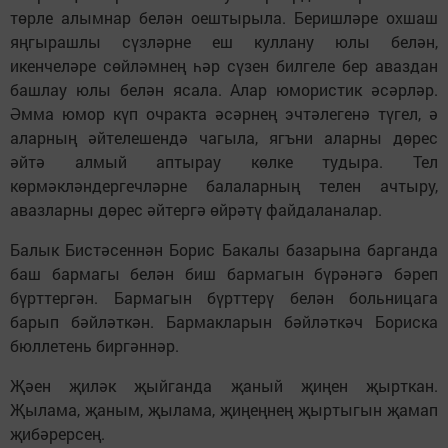
төрле алымнар белән оештырыла. Беришләре охшаш
яңгырашлы сүзләрне еш куллану юлы белән,
икенчеләре сөйләмнең һәр сүзен билгеле бер аваздан
башлау юлы белән ясала. Алар юмористик әсәрләр.
Әмма юмор күп очракта әсәрнең эчтәлегенә түгел, ә
аларның әйтелешендә чагыла, ягъни аларны дөрес
әйтә алмый аптырау көлке тудыра. Тел
көрмәкләндергечләрне балаларның телен ачтыру,
авазларны дөрес әйтергә өйрәтү файдаланалар.
Балык Бистәсеннән Борис Бакалы базарына барганда
баш бармагы белән биш бармагын бүрәнәгә бәреп
бүрттергән. Бармагын бүрттерү белән больницага
барып бәйләткән. Бармакларын бәйләткәч Бориска
бюллетень биргәннәр.
Җәен җиләк җыйганда җаный җиңен җырткан.
Җылама, җаным, җылама, җиңеңнең җыртыгын җамап
җибәрерсең.