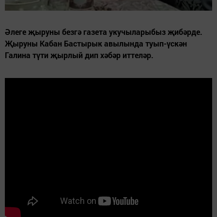
Әлеге җыруны безгә газета укучыларыбыз җибәрде.
Җыруны Кабан Бастырык авылында туып-үскән
Галина түти җырлый дип хәбәр иттеләр.