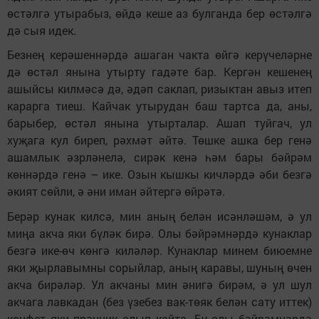
өстәлгә утырабыз, өйдә кеше аз булганда бер өстәлгә
дә сыя идек.
Безнең керәшеннәрдә ашаган чакта өйгә керүчеләрне
дә өстәл янына утырту гадәте бар. Кергән кешенең
ашыйсы килмәсә дә, әдәп саклап, ризыктан авыз итеп
карарга тиеш. Кайчак утырудан баш тартса да, аны,
барыбер, өстәл янына утырталар. Ашап туйгач, ул
хуҗага кул биреп, рәхмәт әйтә. Төшке ашка бер генә
ашамлык әзрләнелә, сирәк кенә һәм бары бәйрәм
көннәрдә генә – ике. Озын кышкы кичләрдә әби безгә
әкият сөйли, ә әни иман әйтергә өйрәтә.
Берәр кунак килсә, мин аның белән исәнләшәм, ә ул
миңа акча яки бүләк бирә. Олы бәйрәмнәрдә кунаклар
безгә ике-өч көнгә киләләр. Кунаклар минем биюемне
яки җырлавымны сорыйлар, аның каравы, шуның өчен
акча бирәләр. Ул акчаны мин әнигә бирәм, ә ул шул
акчага лавкадан (без үзебез вак-төяк белән сату иттек)
конфет яки прәнник алып кайта. Бу олы бәйрәмнәрдә