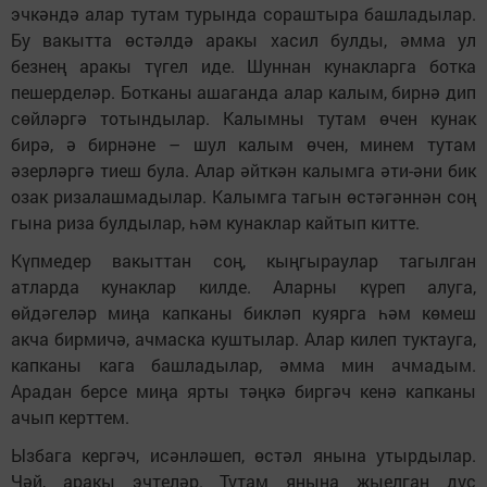
эчкәндә алар тутам турында сораштыра башладылар.
Бу вакытта өстәлдә аракы хасил булды, әмма ул
безнең аракы түгел иде. Шуннан кунакларга ботка
пешерделәр. Ботканы ашаганда алар калым, бирнә дип
сөйләргә тотындылар. Калымны тутам өчен кунак
бирә, ә бирнәне – шул калым өчен, минем тутам
әзерләргә тиеш була. Алар әйткән калымга әти-әни бик
озак ризалашмадылар. Калымга тагын өстәгәннән соң
гына риза булдылар, һәм кунаклар кайтып китте.
Күпмедер вакыттан соң, кыңгыраулар тагылган
атларда кунаклар килде. Аларны күреп алуга,
өйдәгеләр миңа капканы бикләп куярга һәм көмеш
акча бирмичә, ачмаска куштылар. Алар килеп туктауга,
капканы кага башладылар, әмма мин ачмадым.
Арадан берсе миңа ярты тәңкә биргәч кенә капканы
ачып керттем.
Ызбага кергәч, исәнләшеп, өстәл янына утырдылар.
Чәй, аракы эчтеләр. Тутам янына җыелган дус