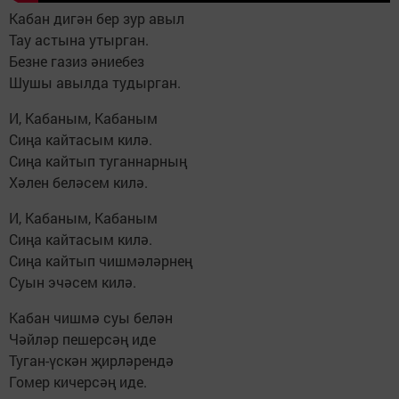
Кабан дигән бер зур авыл
Тау астына утырган.
Безне газиз әниебез
Шушы авылда тудырган.
И, Кабаным, Кабаным
Сиңа кайтасым килә.
Сиңа кайтып туганнарның
Хәлен беләсем килә.
И, Кабаным, Кабаным
Сиңа кайтасым килә.
Сиңа кайтып чишмәләрнең
Суын эчәсем килә.
Кабан чишмә суы белән
Чәйләр пешерсәң иде
Туган-үскән җирләрендә
Гомер кичерсәң иде.