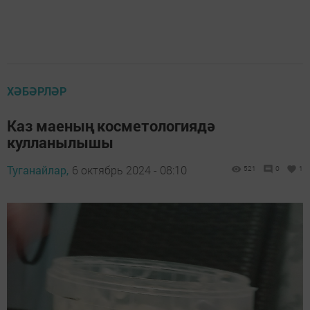
ХӘБӘРЛӘР
Каз маеның косметологиядә
кулланылышы
Туганайлар,
6 октябрь 2024 - 08:10
521
0
1