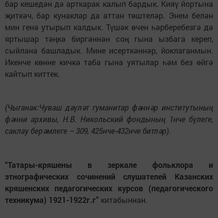
бар кешедән дә арткарак калып бардык. Кияү йортына
җиткәч, бар кунаклар да аттан төштеләр. Энем белән
мин генә утырып калдык. Түшәк өчен һәрберебезгә дә
яртышар тәңкә биргәннән соң гына ызбага кереп,
сыйлана башладык. Мине исерткәннәр, йоклаганмын.
Икенче көнне кичкә таба гына уятылар һәм без өйгә
кайтып киттек.
(Чыганак:Чуваш дәүләт гуманитар фәннәр институтының
фәнни архивы, Н.В. Никольский фондының 1нче бүлеге,
саклау берәмлеге – 309, 425нче-432нче битләр).
“Татары-кряшены в зеркале фол
ьклора и
этнографических сочинений слушателей Казанских
кряшенских педагогических курсов (педагогического
техникума) 1921-1922г.г
”
китабыннан.