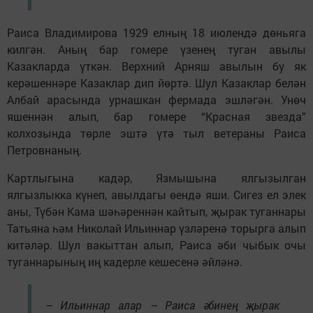
Раиса Владимирова 1929 елның 18 июлендә дөньяга
килгән. Аның бар гомере үзенең туган авылы
Казакларда үткән. Верхний Арняш авылын бу як
керәшеннәре Казаклар дип йөртә. Шул Казаклар белән
Албай арасында урнашкан фермада эшләгән. Унөч
яшеннән алып, бар гомере “Красная звезда”
колхозында төрле эштә үтә тыл ветераны Раиса
Петровнаның.
Картлыгына кадәр, Язмышына ялгызылган
ялгызлыкка күнеп, авылдагы өендә яши. Сигез ел элек
аны, Түбән Кама шәһәреннән кайтып, җырак туганнары
Татьяна һәм Николай Ильиннар үзләренә торырга алып
китәләр. Шул вакыттан алып, Раиса әби чыбык очы
туганнарының иң кадерле кешесенә әйләнә.
– Ильиннар алар – Раиса әбинең җырак