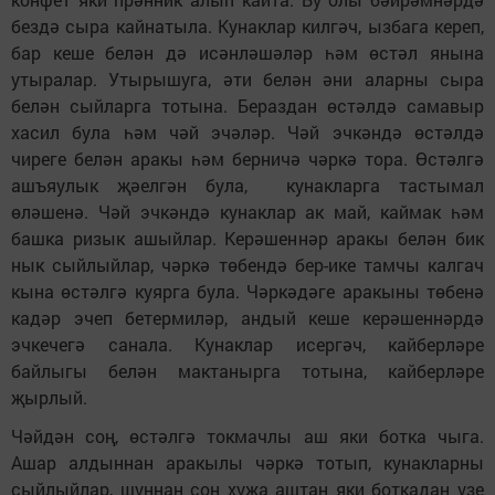
бездә сыра кайнатыла. Кунаклар килгәч, ызбага кереп,
бар кеше белән дә исәнләшәләр һәм өстәл янына
утыралар. Утырышуга, әти белән әни аларны сыра
белән сыйларга тотына. Бераздан өстәлдә самавыр
хасил була һәм чәй эчәләр. Чәй эчкәндә өстәлдә
чиреге белән аракы һәм берничә чәркә тора. Өстәлгә
ашъяулык җәелгән була, кунакларга тастымал
өләшенә. Чәй эчкәндә кунаклар ак май, каймак һәм
башка ризык ашыйлар. Керәшеннәр аракы белән бик
нык сыйлыйлар, чәркә төбендә бер-ике тамчы калгач
кына өстәлгә куярга була. Чәркәдәге аракыны төбенә
кадәр эчеп бетермиләр, андый кеше керәшеннәрдә
эчкечегә санала. Кунаклар исергәч, кайберләре
байлыгы белән мактанырга тотына, кайберләре
җырлый.
Чәйдән соң, өстәлгә токмачлы аш яки ботка чыга.
Ашар алдыннан аракылы чәркә тотып, кунакларны
сыйлыйлар, шуннан соң хуҗа аштан яки боткадан үзе