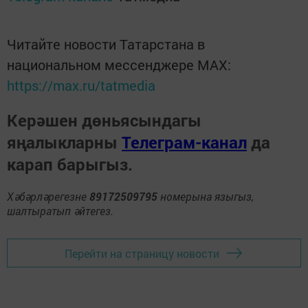
Читайте новости Татарстана в
национальном мессенджере MАХ:
https://max.ru/tatmedia
Керәшен дөньясындагы
яңалыкларны
Телеграм-канал
да
карап барыгыз.
Хәбәрләрегезне
89172509795
номерына языгыз,
шалтыратып әйтегез.
Перейти на страницу новости