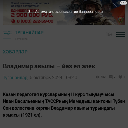
1
Автоматическое закрытие баннера через
ТУГАНАЙЛАР
16+
Татарстан
ХӘБӘРЛӘР
Владимир авылы – йөз ел элек
Туганайлар,
6 октябрь 2024 - 08:40
789
0
1
Казан педагогия курсларының II курс тыңлаучысы
Иван Васильевның ТАССРның Мамадыш кантоны Түбән
Сон волостена кергән Владимир авылы турындагы
язмасы (1921 ел).