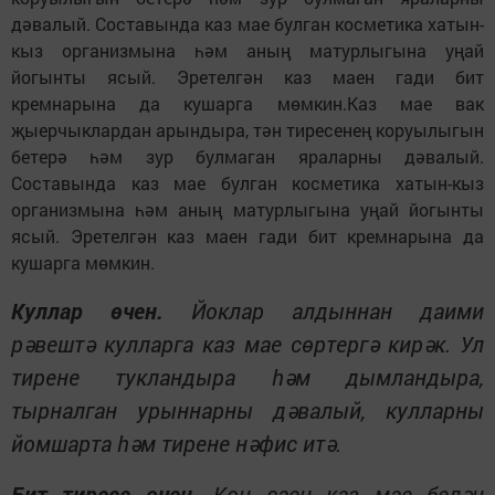
дәвалый. Составында каз мае булган косметика хатын-
кыз организмына һәм аның матурлыгына уңай
йогынты ясый. Эретелгән каз маен гади бит
кремнарына да кушарга мөмкин.Каз мае вак
җыерчыклардан арындыра, тән тиресенең коруылыгын
бетерә һәм зур булмаган яраларны дәвалый.
Составында каз мае булган косметика хатын-кыз
организмына һәм аның матурлыгына уңай йогынты
ясый. Эретелгән каз маен гади бит кремнарына да
кушарга мөмкин.
Куллар өчен.
Йоклар алдыннан даими
рәвештә кулларга каз мае сөртергә кирәк. Ул
тирене тукландыра һәм дымландыра,
тырналган урыннарны дәвалый, кулларны
йомшарта һәм тирене нәфис итә.
Бит тиресе өчен.
Көн саен каз мае белән