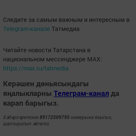
Следите за самым важным и интересным в
Telegram-канале
Татмедиа
Читайте новости Татарстана в
национальном мессенджере MАХ:
https://max.ru/tatmedia
Керәшен дөньясындагы
яңалыкларны
Телеграм-канал
да
карап барыгыз.
Хәбәрләрегезне
89172509795
номерына языгыз,
шалтыратып әйтегез.