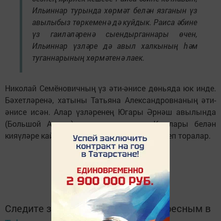
Ильиннар турында хөрмәт белән язганын үз
авылыбыз төркеменә дә куйдык. Раиса әбине
үз гаиләләренә сыендырганнары өчен,
Ильиннар үзләре дә авыл халкының һәм
туганнарының хөрмәтенә лаек.
Николай Семёновичның үз әти-әнисе дөньяда юк инде.
Бәхетләренә, хатыны Татьяна Александровнаның әти-
әнисе исән. Алар үзләренең Югары Әрнәш авылында
(Большой Арташ) гомер кичерәләр. Кызлары белән
кияүләре кайтып, хәлләрен белеп, ярдәм итеп торалар.
Следите за самым важным и интересным в