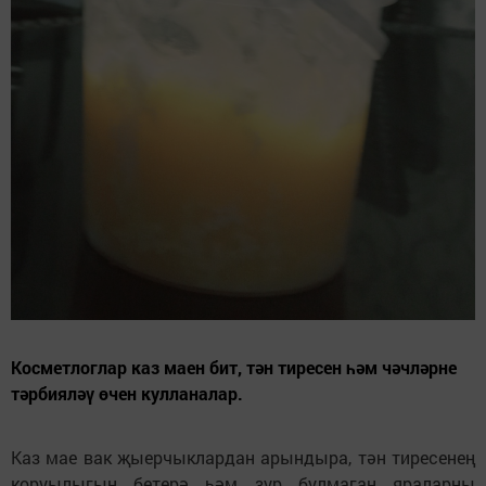
Косметлоглар каз маен бит, тән тиресен һәм чәчләрне
тәрбияләү өчен кулланалар.
Каз мае вак җыерчыклардан арындыра, тән тиресенең
коруылыгын бетерә һәм зур булмаган яраларны