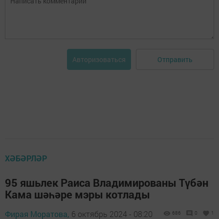
Отправить
Авторизоваться
ХӘБӘРЛӘР
95 яшьлек Раиса Владимированы Түбән
Кама шәһәре мэры котлады
Фирая Моратова,
6 октябрь 2024 - 08:20
686
0
1