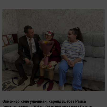
Өлкәннәр көне уңаеннан, карендәшебез Раиса
Владимированы Түбән Кама шәһәре мэры Рамил