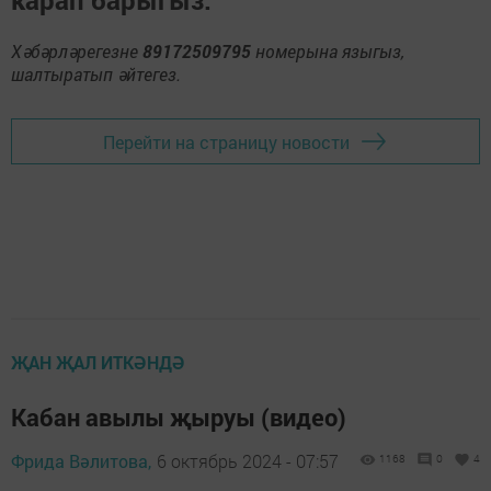
карап барыгыз.
Хәбәрләрегезне
89172509795
номерына языгыз,
шалтыратып әйтегез.
Перейти на страницу новости
ҖАН ҖАЛ ИТКӘНДӘ
Кабан авылы җыруы (видео)
Фрида Вәлитова,
6 октябрь 2024 - 07:57
1168
0
4