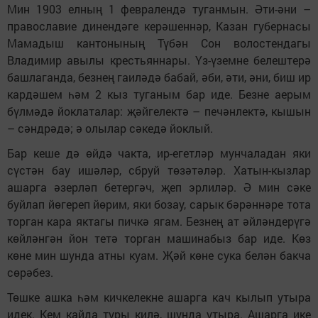
Мин 1903 елның 1 февралендә туганмын. Әти-әни –
православие динендәге керәшеннәр, Казан губернасы
Мамадыш кантонының Түбән Сон волостендагы
Владимир авылы крестьяннары. Үз-үземне белештерә
башлаганда, безнең гаиләдә бабай, әби, әти, әни, биш ир
кардәшем һәм 2 кыз туганым бар иде. Безне аерым
бүлмәдә йоклаталар: җәйгелектә – печәнлектә, кышын
– сәндрәдә; ә олылар сәкедә йоклый.
Бар кеше дә өйдә чакта, ир-егетләр мунчаладан яки
сүстән бау ишәләр, сбруй төзәтәләр. Хатын-кызлар
ашарга әзерләп бетергәч, җеп эрлиләр. Ә мин сәке
буйлап йөгереп йөрим, яки бозау, сарык бәрәннәре тота
торган кара яктагы пичкә ягам. Безнең ат әйләндерүгә
көйләнгән йон тетә торган машинабыз бар иде. Көз
көне мин шунда атны куам. Җәй көне сука белән бакча
сөрәбез.
Төшке ашка һәм кичкелекне ашарга кач кылып утыра
идек. Кем кайда туры килә, шунда утыра. Ашарга ике