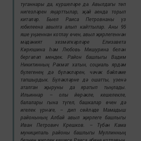
туганнары да, күршеләре дә. Авылдагы төп
нигезләрен яңарттылар, җәй аенда торып
китәләр. Быел Раиса Петровнаны үз
юбилеена авылга алып кайттылар. Аны 95
яше уңаеннан котлау өчен, авыл җирлегеннән
мәдәният хезмәткәрләре Елизавета
Кирюшина һәм Любовь Мишурина белән
бергәләп мендек. Район башлыгы Вадим
Никитинның Рәхмәт хатын, социаль ярдәм
бүлегенең дә бүләкләрен, чәчәк бәйләме
тапшырдык. Бүләкләрне дә ошатты, үзенә
аталган җыруны да яратып тыңлады.
Ильиннар – олы йөрәкле, кешелекле,
балалары гына түгел, башкалар өчен дә
игелек үрнәге, – дип сөйләде Мамадыш
районының Албай авыл җирлеге башлыгы
Иван Петрович Крешков. – Түбән Кама
муниципаль районы башлыгы Муллинның
безнең җирлек кешесе Раиса әбине котлавын,