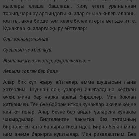
кызлары елаша башлады. Кияү егете урыныннан
торып, чаршау артындагы кызлар янына килеп, аларны
юатты, акча бирде һәм көзге бүләк итәргә вәгъдә итте.
Кунаклар кызларга җыру әйттеләр:
Олы юлның янында
Сузылып үсә бер җуа.
Җылашмагыз кызлар, җырлашыгыз, –
Аерыла торган бер йола.
Алар бик күп җыру әйттеләр, әмма шушысын гына
хәтерлим. Шуннан соң, үзләрен ишегалдына керткән
өчен, миңа бер чәркә аракы бирделәр. Мин йоклап
киткәнмен. Төн буе бәйрәм иткән кунаклар икенче көнне
кич киттеләр. Алар безне бер айдан үзләренә кунакка
чакырдылар. Билгеләнгән вакытка без тутамның
бирнәлеген илтә барырга тиеш идек. Бирнә белән миңа
һәм энемә барырга куштылар. Мин ризалаштым. Без