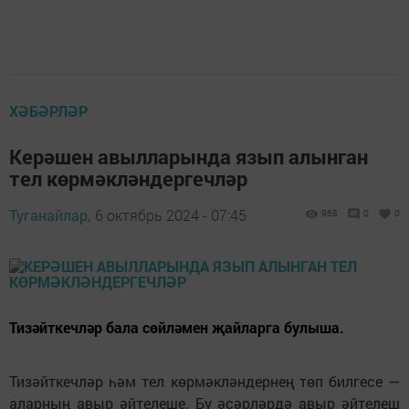
ХӘБӘРЛӘР
Керәшен авылларында язып алынган
тел көрмәкләндергечләр
Туганайлар,
6 октябрь 2024 - 07:45
968
0
0
Тизәйткечләр бала сөйләмен җайларга булыша.
Тизәйткечләр һәм тел көрмәкләндернең төп билгесе —
аларның авыр әйтелеше. Бу әсәрләрдә авыр әйтелеш