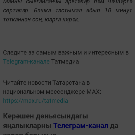
Майны сыегайганчы эретәләр һәм чәчләргә
сөртәләр. Башка тастымал ябып 10 минут
тотканнан соң, юарга кирәк.
Следите за самым важным и интересным в
Telegram-канале
Татмедиа
Читайте новости Татарстана в
национальном мессенджере MАХ:
https://max.ru/tatmedia
Керәшен дөньясындагы
яңалыкларны
Телеграм-канал
да