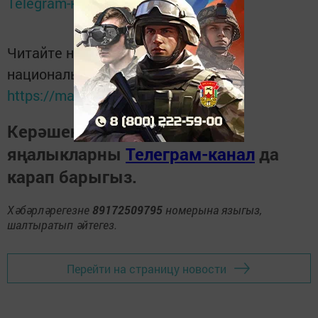
Telegram-канале
Татмедиа
Читайте новости Татарстана в
национальном мессенджере MАХ:
https://max.ru/tatmedia
Керәшен дөньясындагы
яңалыкларны
Телеграм-канал
да
карап барыгыз.
Хәбәрләрегезне
89172509795
номерына языгыз,
шалтыратып әйтегез.
Перейти на страницу новости