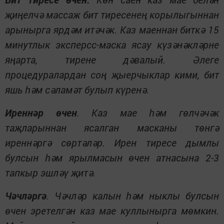
җиңелчә массаж бит тиресенең корылыгыннан
арынырга ярдәм итәчәк. Каз маеннан биткә 15
минутлык эксперсс-маска ясау күзәнәкләрне
яңарта, тирене дәвалый. Әлеге
процедуралардан соң җыерчыклар кими, бит
яшь һәм сәламәт булып күренә.
Иреннәр өчен
. Каз мае һәм гөлчәчәк
таҗларыннан ясалган масканы төнгә
иреннәргә сөртәләр. Ирен тиресе дымлы
булсын һәм ярылмасын өчен атнасына 2-3
тапкыр эшләү җитә.
Чәчләргә
. Чәчләр калын һәм ныклы булсын
өчен эретелгән каз мае куллынырга мөмкин.