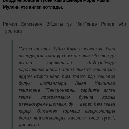
Муллин үзе килеп котлады.
Рамил Хәмзевич ВКдагы үз “бит”ендә Раиса әби
турында
“Сигез ел элек Түбән Камага күченгән. Үзен
сыендырган гаиләдә бәхетле яши, 95 яшен дә
шунда каршылаган. Шәһәребездә
караучысыз калган өлкән яшьтәге кешеләргә
ярдәм итәргә көче һәм теләге бар кешеләр
булуы шатландыра. Быел Ильиннар
гаиләсенә “Пенсионерны тәрбиягә алган
гаилә” программасы буенча ярдәм
итәчәкләренә шатмын, бу – дөрес һәм гадел
карар. Өлкәннәр тормыш авырлыклары
белән япа-ялгызлары калырга тиеш түгел”,
дип язган.