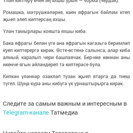
Үлән киптерү өчен иң яхшы урын — чорма (чердак).
Ромашка, мәтрүшкәләрне, каен яфрагын бәйләм итеп
җыеп элеп киптерсәң яхшы.
Үлән тамырлары кояшта яхшы кибә.
Бака яфрагы белән үги ана яфрагын кәгазьгә берәмләп
куеп киптерергә кирәк. Өсте-өстенә салынса, алар кибә
алмый, каралып чери башлаячак. Бер-ике көннән аны
икенче ягын әйләндереп тә киптерәсе була.
Кипкән үләннәр озаклап тузан җыеп ятарга да тиеш
түгел. Шуңа күрә аны кибүгә үк урнаштырырга кирәк.
Следите за самым важным и интересным в
Telegram-канале
Татмедиа
Читайте новости Татарстана в