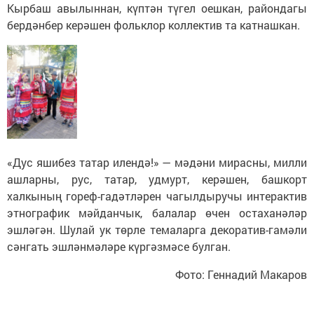
Кырбаш авылыннан, күптән түгел оешкан, райондагы
бердәнбер керәшен фольклор коллектив та катнашкан.
«Дус яшибез татар илендә!» — мәдәни мирасны, милли
ашларны, рус, татар, удмурт, керәшен, башкорт
халкының гореф-гадәтләрен чагылдыручы интерактив
этнографик мәйданчык, балалар өчен остаханәләр
эшләгән. Шулай ук төрле темаларга декоратив-гамәли
сәнгать эшләнмәләре күргәзмәсе булган.
Фото: Геннадий Макаров