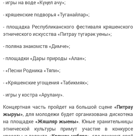
- игры на воде «Күңел ачу»;
- кряшенские подворья «Туганайлар»;
- площадка Республиканского фестиваля кряшенского
этнического искусства «Питрау түгәрәк уены»;
- поляна знакомств «Димче»;
- площадки «Дары природы «Алан»;
- «Песни Родника «Тяпи»;
- «Кряшенские угощения «Табикмяк»;
- игры у костра «Арулану».
Концертная часть пройдет на большой сцене
«Питрау
жыруы»
, для молодежи будет организована дискотека
на площадке
«Жяшляр жыены»
. Юные хранительницы
этнической культуры примут участие в конкурсе
красоты и таланта
«Кряшен чибяре»
, где покажут своё