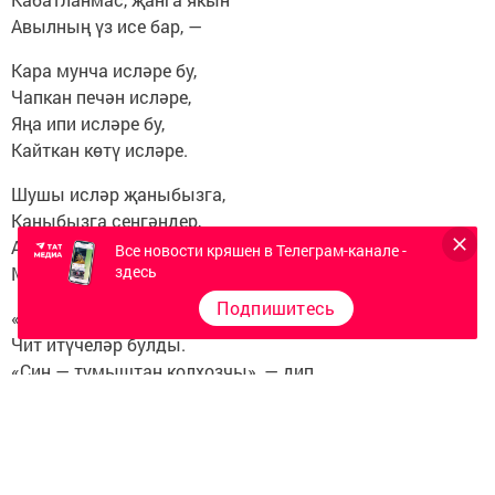
Авылның үз исе бар, —
Кара мунча исләре бу,
Чапкан печән исләре,
Яңа ипи исләре бу,
Кайткан көтү исләре.
Шушы исләр җаныбызга,
Каныбызга сеңгәндер,
Авыл исләрен сагынган
Все новости кряшен в Телеграм-канале -
здесь
Мин түгелдер, бердәнбер.
Подпишитесь
«Деревенщина» дип, кайчак
Чит итүчеләр булды.
«Син — тумыштан колхозчы», — дип
Кимсетүчеләр булды.
Яратмаган яратмасын,
Яратканнар табылыр...
Хушбуйларга алыштырмам