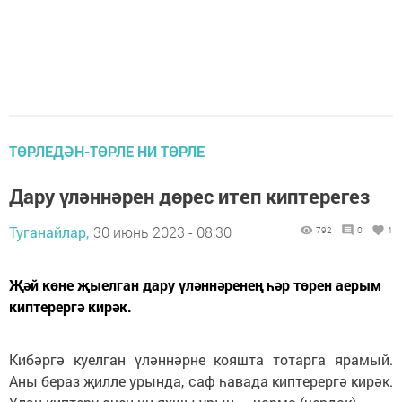
ТӨРЛЕДӘН-ТӨРЛЕ НИ ТӨРЛЕ
Дару үләннәрен дөрес итеп киптерегез
Туганайлар,
30 июнь 2023 - 08:30
792
0
1
Җәй көне җыелган дару үләннәренең һәр төрен аерым
киптерергә кирәк.
Кибәргә куелган үләннәрне кояшта тотарга ярамый.
Аны бераз җилле урында, саф һавада киптерергә кирәк.