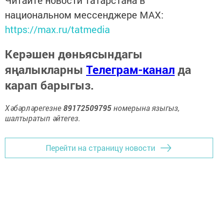
национальном мессенджере MАХ:
https://max.ru/tatmedia
Керәшен дөньясындагы
яңалыкларны
Телеграм-канал
да
карап барыгыз.
Хәбәрләрегезне
89172509795
номерына языгыз,
шалтыратып әйтегез.
Перейти на страницу новости