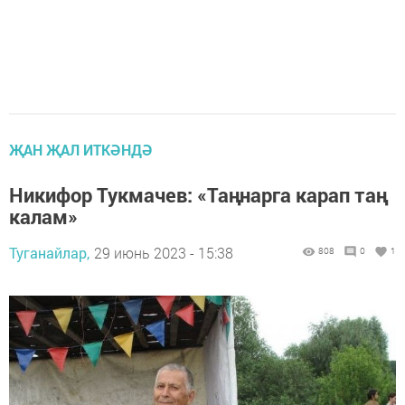
ҖАН ҖАЛ ИТКӘНДӘ
Никифор Тукмачев: «Таңнарга карап таң
калам»
Туганайлар,
29 июнь 2023 - 15:38
808
0
1