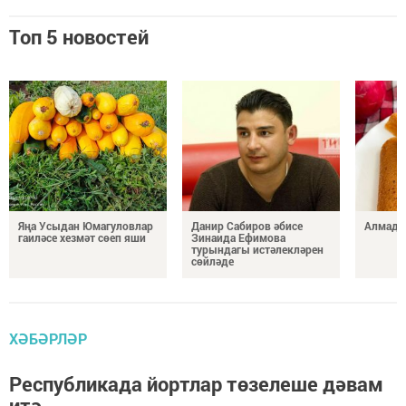
Топ 5 новостей
Яңа Усыдан Юмагуловлар
Данир Сабиров әбисе
Алмада
гаиләсе хезмәт сөеп яши
Зинаида Ефимова
турындагы истәлекләрен
сөйләде
ХӘБӘРЛӘР
Республикада йортлар төзелеше дәвам
итә