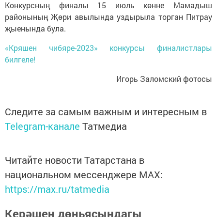
Конкурсның финалы 15 июль көнне Мамадыш
районының Җөри авылында уздырыла торган Питрау
җыенында була.
«Кряшен чибяре-2023» конкурсы финалистлары
билгеле!
Игорь Заломский фотосы
Следите за самым важным и интересным в
Telegram-канале
Татмедиа
Читайте новости Татарстана в
национальном мессенджере MАХ:
https://max.ru/tatmedia
Керәшен дөньясындагы