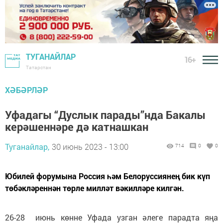
ТУГАНАЙЛАР
16+
Татарстан
ХӘБӘРЛӘР
Уфадагы “Дуслык парады”нда Бакалы
керәшеннәре дә катнашкан
Туганайлар,
30 июнь 2023 - 13:00
714
0
0
Юбилей форумына Россия һәм Белоруссиянең бик күп
төбәкләреннән төрле милләт вәкилләре килгән.
26-28 июнь көнне Уфада узган әлеге парадта яңа