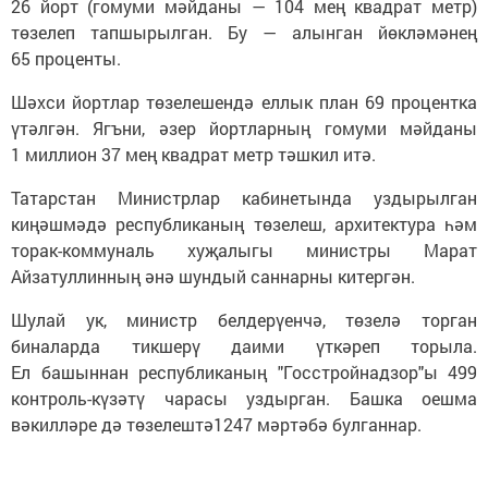
26 йорт (гомуми мәйданы — 104 мең квадрат метр)
төзелеп тапшырылган. Бу — алынган йөкләмәнең
65 проценты.
Шәхси йортлар төзелешендә еллык план 69 процентка
үтәлгән. Ягъни, әзер йортларның гомуми мәйданы
1 миллион 37 мең квадрат метр тәшкил итә.
Татарстан Министрлар кабинетында уздырылган
киңәшмәдә республиканың төзелеш, архитектура һәм
торак-коммуналь хуҗалыгы министры Марат
Айзатуллинның әнә шундый саннарны китергән.
Шулай ук, министр белдерүенчә, төзелә торган
биналарда тикшерү даими үткәреп торыла.
Ел башыннан республиканың "Госстройнадзор"ы 499
контроль-күзәтү чарасы уздырган. Башка оешма
вәкилләре дә төзелештә1247 мәртәбә булганнар.