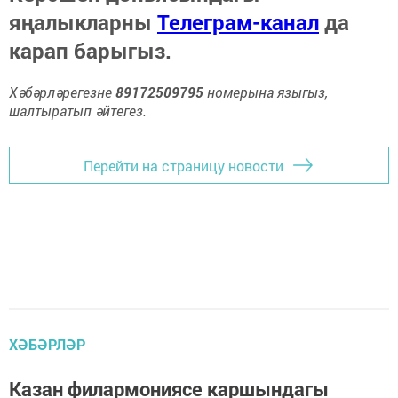
яңалыкларны
Телеграм-канал
да
карап барыгыз.
Хәбәрләрегезне
89172509795
номерына языгыз,
шалтыратып әйтегез.
Перейти на страницу новости
ХӘБӘРЛӘР
Казан филармониясе каршындагы