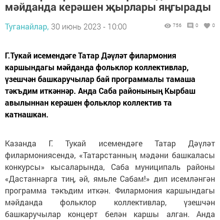
мәйданда керәшен җырлары яңгырады
Туганайлар,
30 июнь 2023 - 10:00
756
0
0
Г.Тукай исемендәге Татар Дәүләт филармония
каршындагы мәйданда фольклор коллективлар,
үзешчән башкаручылар бай программалы тамаша
тәкъдим иткәннәр. Анда Саба районының Кырбаш
авылыннан керәшен фольклор коллектив та
катнашкан.
Казанда Г. Тукай исемендәге Татар Дәүләт
филармониясендә, «Татарстанның мәдәни башкаласы
конкурсы» кысаларында, Саба муниципаль районы
«Дастаннарга тиң, әй, ямьле Сабам!» дип исемләнгән
программа тәкъдим иткән. Филармония каршындагы
мәйданда фольклор коллективлар, үзешчән
башкаручылар концерт белән каршы алган. Анда