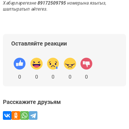
Хәбәрләрегезне
89172509795
номерына языгыз,
шалтыратып әйтегез.
Оставляйте реакции
0
0
0
0
0
Расскажите друзьям