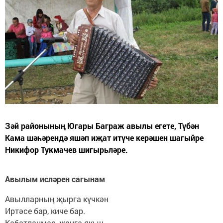
Зәй районының Югары Баграж авылы егете, Түбән
Кама шәһәрендә яшәп иҗат итүче керәшен шагыйре
Никифор Тукмачев шигырьләре.
Авылым исләрен сагынам
Авылларның җырга күчкән
Иртәсе бар, киче бар.
Кабатланмас, җанга якын