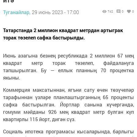
Туганайлар,
29 июнь 2023 - 17:00
742
0
0
Татарстанда 2 миллион квадрат метрдан артыграк
торак төзелеп сафка бастырылды.
Июнь азагына безнең ресубликада 2 миллион 67 мең
квадрат метр торак төзелеп, файдалануга
тапшырылган. Бу — еллык планның 70 процентка
якыны.
Коммерция максатыннан, ягъни сату өчен төзүчеләр
тарафыннан үзләре планлаштырганның 65 проценты
сафка бастырылган. Йортлар санына күчергәндә,
гомуми мәйданы 926 мең квадрат метр булган күп
квартирлы 115 йорт, дигән сүз.
Социаль ипотека програмасы кысаларында, барлыгы