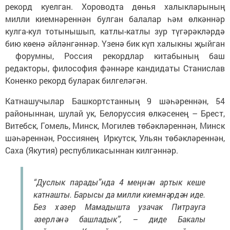
рекорд куелган. Хороводта дөнья халыкларының
милли киемнәреннән булган балалар һәм өлкәннәр
кулга-кул тотынышып, катлы-катлы зур түгәрәкләрдә
бию көенә әйләнгәннәр. Үзенә бик күп халыкны җыйган
форумны, Россия рекордлар китабының баш
редакторы, философия фәннәре кандидаты Станислав
Коненко рекорд буларак билгеләгән.
Катнашучылар Башкортстанның 9 шәһәреннән, 54
районыннан, шулай ук, Белоруссия өлкәсенең – Брест,
Витебск, Гомель, Минск, Могилев төбәкләреннән, Минск
шәһәреннән, Россиянең Иркутск, Ульян төбәкләреннән,
Саха (Якутия) республикасыннан килгәннәр.
“Дуслык парады”нда 4 меңнән артык кеше
катнашты. Барысы да милли киемнәрдән иде.
Без хәзер Мамадышта узачак Питрауга
әзерләнә башладык”, – диде Бакалы