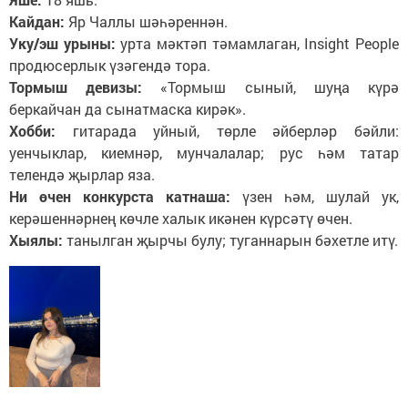
Кайдан:
Яр Чаллы шәһәреннән.
Уку/эш урыны:
урта мәктәп тәмамлаган, Insight People
продюсерлык үзәгендә тора.
Тормыш девизы:
«Тормыш сыный, шуңа күрә
беркайчан да сынатмаска кирәк».
Хобби:
гитарада уйный, төрле әйберләр бәйли:
уенчыклар, киемнәр, мунчалалар; рус һәм татар
телендә җырлар яза.
Ни өчен конкурста катнаша:
үзен һәм, шулай ук,
керәшеннәрнең көчле халык икәнен күрсәтү өчен.
Хыялы:
танылган җырчы булу; туганнарын бәхетле итү.