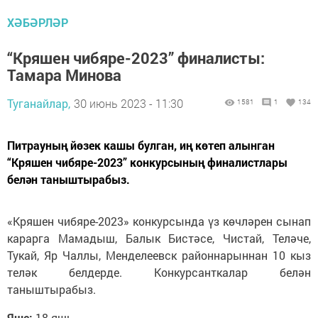
ХӘБӘРЛӘР
“Кряшен чибяре-2023” финалисты:
Тамара Минова
Туганайлар,
30 июнь 2023 - 11:30
1581
1
134
Питрауның йөзек кашы булган, иң көтеп алынган
“Кряшен чибяре-2023” конкурсының финалистлары
белән таныштырабыз.
«Кряшен чибяре-2023» конкурсында үз көчләрен сынап
карарга Мамадыш, Балык Бистәсе, Чистай, Теләче,
Тукай, Яр Чаллы, Менделеевск районнарыннан 10 кыз
теләк белдерде. Конкурсанткалар белән
таныштырабыз.
Яше:
18 яшь.