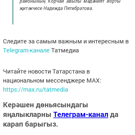
районының Корчай авылы мәдәният йорты
җитәкчесе Надежда Пятибратова.
Следите за самым важным и интересным в
Telegram-канале
Татмедиа
Читайте новости Татарстана в
национальном мессенджере MАХ:
https://max.ru/tatmedia
Керәшен дөньясындагы
яңалыкларны
Телеграм-канал
да
карап барыгыз.