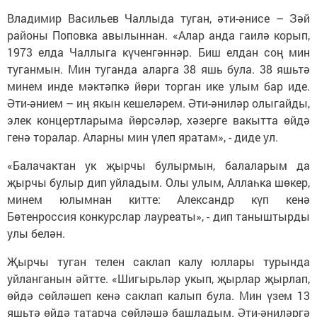
Владимир Васильев Чаллыда туган, әти-әнисе – Зәй
районы Поповка авылыннан. «Алар анда гаилә корып,
1973 елда Чаллыга күченгәннәр. Биш елдан соң мин
туганмын. Мин туганда аларга 38 яшь була. 38 яшьтә
минем инде мәктәпкә йөри торган ике улым бар иде.
Әти-әнием – иң якын кешеләрем. Әти-әниләр олыгайды,
элек концертларыма йөрсәләр, хәзерге вакытта өйдә
генә торалар. Аларны мин үлеп яратам», - диде ул.
«Балачактан ук җырчы булырмын, балаларым да
җырчы булыр дип уйладым. Олы улым, Аллаһка шөкер,
минем юлымнан китте: Александр күп кенә
Бөтенроссия конкурслар лауреаты», - дип таныштырды
улы белән.
Җырчы туган телен саклап калу юллары турында
уйланганын әйтте. «Шигырьләр укып, җырлар җырлап,
өйдә сөйләшеп кенә саклап калып була. Мин үзем 13
яшьтә өйдә татарча сөйләшә башладым. Әти-әниләргә