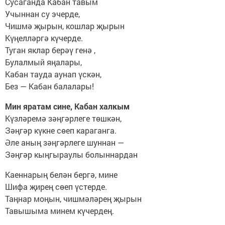
Сусаганда Кабан тавым
Учыннан су эчерде,
Чишмә җырын, кошлар җырын
Күңелләргә күчерде.
Туган яклар берәү генә ,
Булалмый яңалары,
Кабан тауда аунап үскән,
Без — Кабан балалары!
Мин яратам сине, Кабан халкым
Күзләремә зәңгәрлеге төшкән,
Зәңгәр күкне сөеп караганга.
Әле аның зәңгәрлеге шуннан —
Зәңгәр кыңгыраулы болыннардан
Каеннарың белән бергә, мине
Шифа җирең сөеп үстерде.
Таңнар моңын, чишмәләрең җырын
Тавышыма минем күчердең.