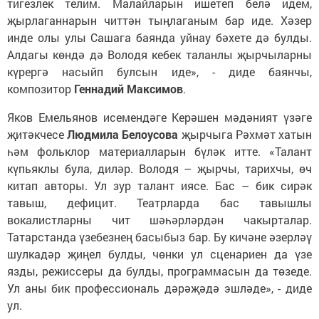
тигезлек телим. Малайларын ишетеп белә идем,
җырлаганнарын читтән тыңлаганым бар иде. Хәзер
инде олы улы Сашага баянда уйнау бәхете дә булды.
Алдагы көндә дә Володя кебек таланлы җырчыларны
күрергә насыйп булсын иде», - диде баянчы,
композитор
Геннадий Максимов
.
Яков Емельянов исемендәге Керәшен мәдәният үзәге
җитәкчесе
Людмила Белоусова
җырчыга Рәхмәт хатын
һәм фольклор материалларын бүләк итте. «Талант
күпьяклы була, диләр. Володя – җырчы, тарихчы, өч
китап авторы. Ул зур талант иясе. Бас – бик сирәк
тавыш, дефицит. Театрларда бас тавышлы
вокалистларны чит шәһәрләрдән чакырталар.
Татарстанда үзебезнең басыбыз бар. Бу кичәне әзерләү
шулкадәр җиңел булды, чөнки ул сценариен да үзе
язды, режиссеры да булды, программасын да төзеде.
Ул аны бик профессиональ дәрәҗәдә эшләде», - диде
ул.