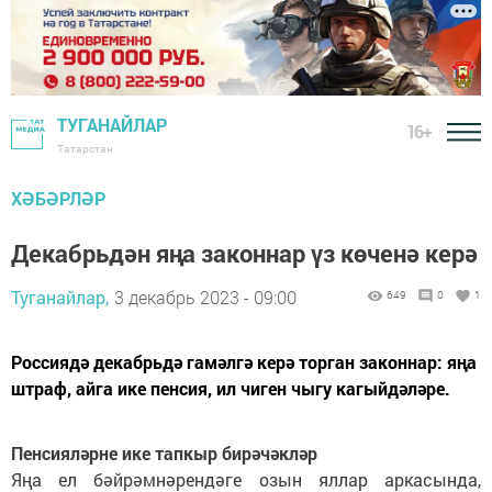
ТУГАНАЙЛАР
16+
Татарстан
ХӘБӘРЛӘР
Декабрьдән яңа законнар үз көченә керә
Туганайлар,
3 декабрь 2023 - 09:00
649
0
1
Россиядә декабрьдә гамәлгә керә торган законнар: яңа
штраф, айга ике пенсия, ил чиген чыгу кагыйдәләре.
Пенсияләрне ике тапкыр бирәчәкләр
Яңа ел бәйрәмнәрендәге озын яллар аркасында,