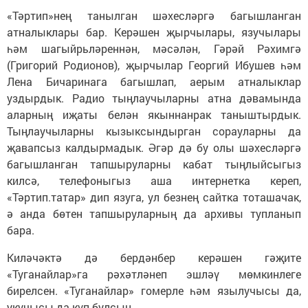
«Тәртип»нең танылган шәхесләргә багышланган
атналыклары бар. Керәшен җырчылары, язучылары
һәм шагыйрьләреннән, мәсәлән, Гәрәй Рәхимгә
(Григорий Родионов), җырчылар Георгий Ибушев һәм
Лена Бичаринага багышлап, аерым атналыклар
уздырдык. Радио тыңлаучыларны атна дәвамында
аларның иҗаты белән якыннанрак таныштырдык.
Тыңлаучыларны кызыксындырган сорауларны да
җавапсыз калдырмадык. Әгәр дә бу олы шәхесләргә
багышланган тапшыруларны кабат тыңлыйсыгыз
килсә, телефоныгыз аша интернетка кереп,
«Тәртип.татар» дип язуга, ул безнең сайтка тоташачак,
ә анда бөтен тапшыруларның да архивы тупланып
бара.
Киләчәктә дә бердәнбер керәшен гәҗите
«Туганайлар»га рәхәтләнеп эшләү мөмкинлеге
бирелсен. «Туганайлар» гомерле һәм язылучысы да,
укучысы да күп булсын...