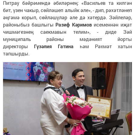
Питрау бәйрәмендә әбиләрнең: «Васильев та килгән
бит, үзен чакыр, сөйләшеп алыйк әле», - дип, рәхәтләнеп
әңгәмә корып, сөйләшүләр әле дә хәтердә. Зәйлеләр,
районыбыз башлыгы
Разиф Кәримов
исеменнән иҗат
чишмәгезнең саекмавын телим», - диде Зәй
муниципаль районы мәдәният йорты
директоры
Гүзәлия Гатина
һәм Рәхмәт хатын
тапшырды.