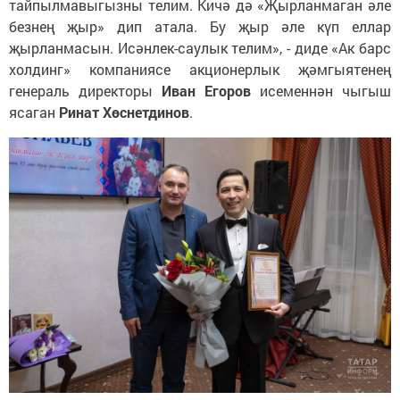
тайпылмавыгызны телим. Кичә дә «Җырланмаган әле
безнең җыр» дип атала. Бу җыр әле күп еллар
җырланмасын. Исәнлек-саулык телим», - диде «Ак барс
холдинг» компаниясе акционерлык җәмгыятенең
генераль директоры
Иван Егоров
исеменнән чыгыш
ясаган
Ринат Хөснетдинов
.