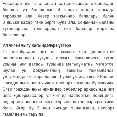
Россиядә кулга алынган хатын-кызлар, декабрьдән
башлап, үз балаларын 4 яшькә кадәр төрмәдә
тәрбияли ала. Хәзер тоткыннар балалары белән
3 яшькә кадәр генә бергә була ала, соңыннан баланы
туганнарына тапшыралар яки балалар йортына
билгелиләр.
Ил чиген чыгу кагыйдәләре үзгәрә
11 декабрьдән чит ил, хезмәт яки дипломатик
паспортларның хуҗасы исемен, фамилиясен, туган
урыны һәм датасы турында мәгълүматны үзгәртсә,
шулай ук документның вакыты тәмамланса,
ул гамәлдән чыгарылачак. Шулай ук, әгәр кеше Россия
гражданлыгыннан чыкса, паспорт гамәлдә булмаячак.
Әгәр гражданинны ниндидер сәбәпләр аркасында чит
илгә җибәрмәсәләр, ул чит ил паспортын полициягә,
суд приставларына яки эш урынына тапшырырга тиеш
була. Әгәр бу 5 көн эчендә эшләнмәсә, паспорт
гамәлдән чыгарыла.