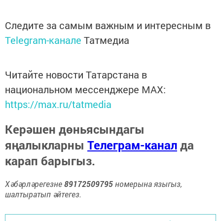
Следите за самым важным и интересным в
Telegram-канале
Татмедиа
Читайте новости Татарстана в
национальном мессенджере MАХ:
https://max.ru/tatmedia
Керәшен дөньясындагы
яңалыкларны
Телеграм-канал
да
карап барыгыз.
Хәбәрләрегезне
89172509795
номерына языгыз,
шалтыратып әйтегез.