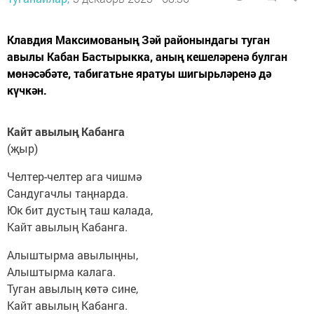
Клавдия Максимованың Зәй районындагы туган
авылы Кабан Бастырыкка, аның кешеләренә булган
мөнәсәбәте, табигатьне яратуы шигырьләренә дә
күчкән.
Кайт авылың Кабанга
(җыр)
Челтер-челтер ага чишмә
Сандугачлы таңнарда.
Юк бит дустың таш калада,
Кайт авылың Кабанга.
Алыштырма авылыңны,
Алыштырма калага.
Туган авылың көтә сине,
Кайт авылың Кабанга.