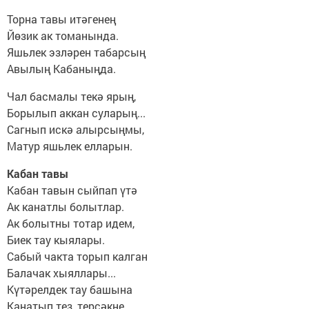
Торна тавы итәгенең
Йөзик ак томанында.
Яшьлек эзләрен табарсың
Авылың Кабаныңда.
Чал басмалы текә ярың,
Борылып аккан суларың...
Сагнып искә алырсыңмы,
Матур яшьлек елларын.
Кабан тавы
Кабан тавын сыйпап үтә
Ак канатлы болытлар.
Ак болытны тотар идем,
Биек тау кыялары.
Сабый чакта торып калган
Балачак хыяллары...
Күтәрелдек тау башына
Канатып тез, терсәкне.