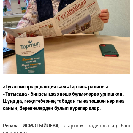
«Туганайлар» редакция һәм «Тәртип» радиосы
«Татмедиа» бинасында янәшә бүлмәләрдә урнашкан.
Шуңа да, гәҗитебезнең табадан гына төшкән һәр яңа
санын, беренчеләрдән булып күрәләр алар.
Ризәлә ИСМӘГЫЙЛЕВА
, «Тәртип» радиосының баш
редакторы: