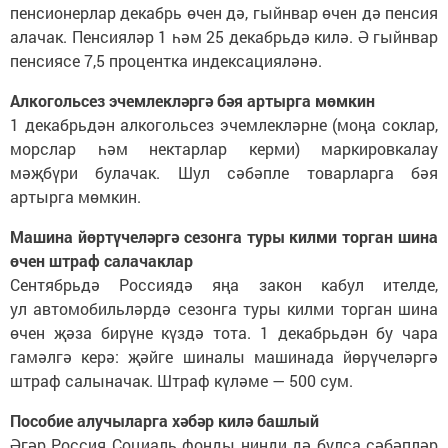
пенсионерлар декабрь өчен дә, гыйнвар өчен дә пенсия
алачак. Пенсияләр 1 һәм 25 декабрьдә килә. Ә гыйнвар
пенсиясе 7,5 процентка индексацияләнә.
Алкогольсез эчемлекләргә бәя артырга мөмкин
1 декабрьдән алкогольсез эчемлекләрне (моңа соклар,
морслар һәм нектарлар керми) маркировкалау
мәҗбүри булачак. Шул сәбәпле товарларга бәя
артырга мөмкин.
Машина йөртүчеләргә сезонга туры килми торган шина
өчен штраф салачаклар
Сентябрьдә Россиядә яңа закон кабул ителде,
ул автомобильләрдә сезонга туры килми торган шина
өчен җәза бирүне күздә тота. 1 декабрьдән бу чара
гамәлгә керә: җәйге шиналы машинада йөрүчеләргә
штраф салыначак. Штраф күләме — 500 сум.
Пособие алучыларга хәбәр килә башлый
Әгәр Россия Социаль фонды нинди дә булса сәбәпләр