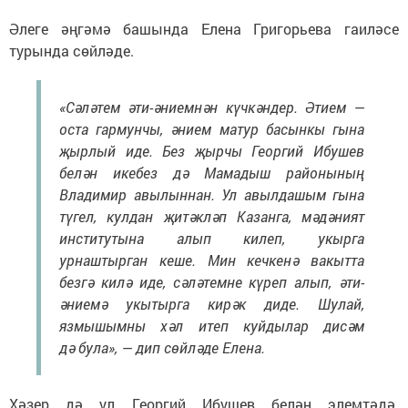
Әлеге әңгәмә башында Елена Григорьева гаиләсе
турында сөйләде.
«Сәләтем әти-әниемнән күчкәндер. Әтием —
оста гармунчы, әнием матур басынкы гына
җырлый иде. Без җырчы Георгий Ибушев
белән икебез дә Мамадыш районының
Владимир авылыннан. Ул авылдашым гына
түгел, кулдан җитәкләп Казанга, мәдәният
институтына алып килеп, укырга
урнаштырган кеше. Мин кечкенә вакытта
безгә килә иде, сәләтемне күреп алып, әти-
әниемә укытырга кирәк диде. Шулай,
язмышымны хәл итеп куйдылар дисәм
дә була», — дип сөйләде Елена.
Хәзер дә ул Георгий Ибушев белән элемтәдә.