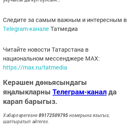
Следите за самым важным и интересным в
Telegram-канале
Татмедиа
Читайте новости Татарстана в
национальном мессенджере MАХ:
https://max.ru/tatmedia
Керәшен дөньясындагы
яңалыкларны
Телеграм-канал
да
карап барыгыз.
Хәбәрләрегезне
89172509795
номерына языгыз,
шалтыратып әйтегез.