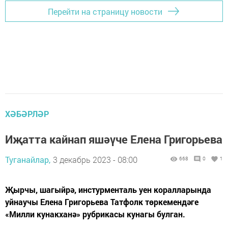
Перейти на страницу новости
ХӘБӘРЛӘР
Иҗатта кайнап яшәүче Елена Григорьева
Туганайлар,
3 декабрь 2023 - 08:00
668
0
1
Җырчы, шагыйрә, инстурменталь уен коралларында
уйнаучы Елена Григорьева Татфолк төркемендәге
«Милли кунакханә» рубрикасы кунагы булган.