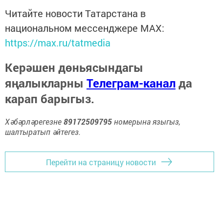
Читайте новости Татарстана в
национальном мессенджере MАХ:
https://max.ru/tatmedia
Керәшен дөньясындагы
яңалыкларны
Телеграм-канал
да
карап барыгыз.
Хәбәрләрегезне
89172509795
номерына языгыз,
шалтыратып әйтегез.
Перейти на страницу новости