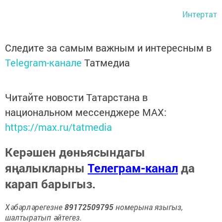
Интертат
Следите за самым важным и интересным в
Telegram-канале
Татмедиа
Читайте новости Татарстана в
национальном мессенджере MАХ:
https://max.ru/tatmedia
Керәшен дөньясындагы
яңалыкларны
Телеграм-канал
да
карап барыгыз.
Хәбәрләрегезне
89172509795
номерына языгыз,
шалтыратып әйтегез.