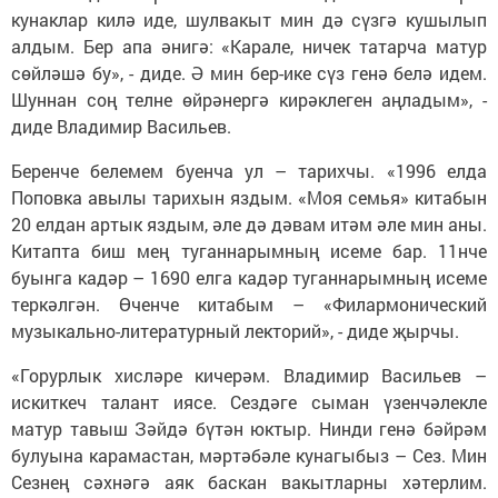
кунаклар килә иде, шулвакыт мин дә сүзгә кушылып
алдым. Бер апа әнигә: «Карале, ничек татарча матур
сөйләшә бу», - диде. Ә мин бер-ике сүз генә белә идем.
Шуннан соң телне өйрәнергә кирәклеген аңладым», -
диде Владимир Васильев.
Беренче белемем буенча ул – тарихчы. «1996 елда
Поповка авылы тарихын яздым. «Моя семья» китабын
20 елдан артык яздым, әле дә дәвам итәм әле мин аны.
Китапта биш мең туганнарымның исеме бар. 11нче
буынга кадәр – 1690 елга кадәр туганнарымның исеме
теркәлгән. Өченче китабым – «Филармонический
музыкально-литературный лекторий», - диде җырчы.
«Горурлык хисләре кичерәм. Владимир Васильев –
искиткеч талант иясе. Сездәге сыман үзенчәлекле
матур тавыш Зәйдә бүтән юктыр. Нинди генә бәйрәм
булуына карамастан, мәртәбәле кунагыбыз – Сез. Мин
Сезнең сәхнәгә аяк баскан вакытларны хәтерлим.