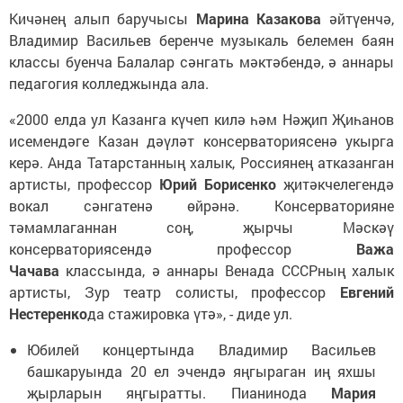
Кичәнең алып баручысы
Марина Казакова
әйтүенчә,
Владимир Васильев беренче музыкаль белемен баян
классы буенча Балалар сәнгать мәктәбендә, ә аннары
педагогия колледжында ала.
«2000 елда ул Казанга күчеп килә һәм Нәҗип Җиһанов
исемендәге Казан дәүләт консерваториясенә укырга
керә. Анда Татарстанның халык, Россиянең атказанган
артисты, профессор
Юрий Борисенко
җитәкчелегендә
вокал сәнгатенә өйрәнә. Консерваторияне
тәмамлаганнан соң, җырчы Мәскәү
консерваториясендә профессор
Важа
Чачава
классында, ә аннары Венада СССРның халык
артисты, Зур театр солисты, профессор
Евгений
Нестеренко
да стажировка үтә», - диде ул.
Юбилей концертында Владимир Васильев
башкаруында 20 ел эчендә яңгыраган иң яхшы
җырларын яңгыратты. Пианинода
Мария