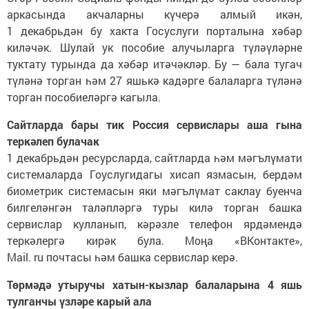
аркасында акчаларны күчерә алмый икән,
1 декабрьдән бу хакта Госуслуги порталына хәбәр
киләчәк. Шулай ук пособие алучыларга түләүләрне
туктату турында да хәбәр итәчәкләр. Бу — бала тугач
түләнә торган һәм 27 яшькә кадәрге балаларга түләнә
торган пособиеләргә кагыла.
Сайтларда бары тик Россия сервислары аша гына
теркәлеп булачак
1 декабрьдән ресурсларда, сайтларда һәм мәгълүмати
системаларда Гоуслугидагы хисап язмасын, бердәм
биометрик системасын яки мәгълүмат саклау буенча
билгеләнгән таләпләргә туры килә торган башка
сервислар кулланып, кәрәзле телефон ярдәмендә
теркәлергә кирәк була. Моңа «ВКонтакте»,
Mail. ru почтасы һәм башка сервислар керә.
Төрмәдә утыручы хатын-кызлар балаларына 4 яшь
тулганчы үзләре карый ала