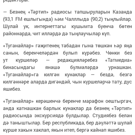
— Безнең «Тәртип» радиосы тапшыруларын Казанда
(93,1 FM ешлыгында) һәм Чалллыда (90,2) тыңлыйлар.
Шулай ук, интернеттагы кушымта буенча бөтен
районнарда, чит илләрдә дә тыңлаучылар күп.
«Туганайлар» гәҗитенең табадан гына төшкән һәр яңа
санын, беренчеләрдән булып күрәбез. Чөнки без
ут күршеләр — редакцияләребез «Татмедиа»
бинасындагы янәшә бүлмәләрдә урнашкан.
«Туганайлар»га килгән кунаклар — бездә, безгә
килгәннәре аларда дигәндәй, чын күршеләрчә тату, дус
яшибез.
«Туганайлар» керәшенчә беренче марафон оештыргач,
анда катнашкан барлык кунаклар да безнең «Тәртип»
радиосында экскурсиядә булдылар. Студиябез белән
дә таныштылар. Бер республикада, бер дәүләттә шулай
күрше хакын хаклап, якын итеп, бергә кайнап яшибез.