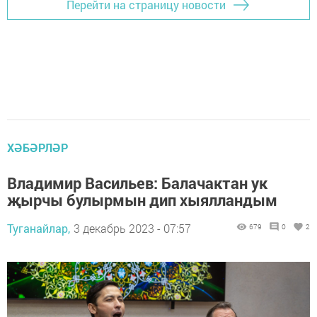
Перейти на страницу новости
ХӘБӘРЛӘР
Владимир Васильев: Балачактан ук
җырчы булырмын дип хыялландым
Туганайлар,
3 декабрь 2023 - 07:57
679
0
2