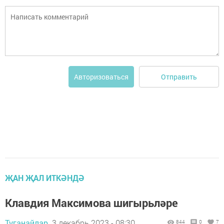
Отправить
Авторизоваться
ҖАН ҖАЛ ИТКӘНДӘ
Клавдия Максимова шигырьләре
Туганайлар,
3 декабрь 2023 - 08:30
844
0
7