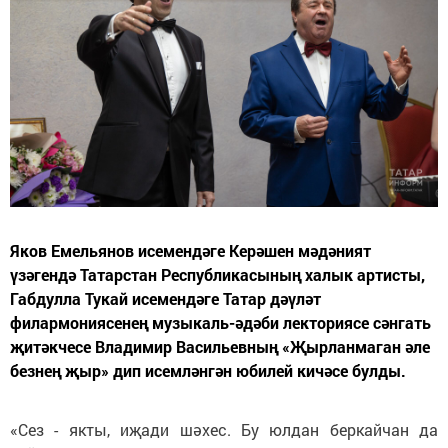
Яков Емельянов исемендәге Керәшен мәдәният
үзәгендә Татарстан Республикасының халык артисты,
Габдулла Тукай исемендәге Татар дәүләт
филармониясенең музыкаль-әдәби лекториясе сәнгать
җитәкчесе Владимир Васильевның «Җырланмаган әле
безнең җыр» дип исемләнгән юбилей кичәсе булды.
«Сез - якты, иҗади шәхес. Бу юлдан беркайчан да