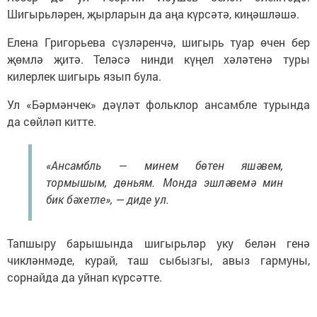
Шигырьләрен, җырларын да аңа күрсәтә, киңәшләшә.
Елена Григорьева сүзләренчә, шигырь туар өчен бер
җөмлә җитә. Теләсә нинди күңел хәләтенә туры
килерлек шигырь язып була.
Ул «Бәрмәнчек» дәүләт фольклор ансамбле турында
да сөйләп китте.
«Ансамбль — минем бөтен яшәвем,
тормышым, дөньям. Монда эшләвемә мин
бик бәхетле», — диде ул.
Тапшыру барышында шигырьләр уку белән генә
чикләнмәде, курай, таш сыбызгы, авыз гармуны,
сорнайда да уйнап күрсәтте.