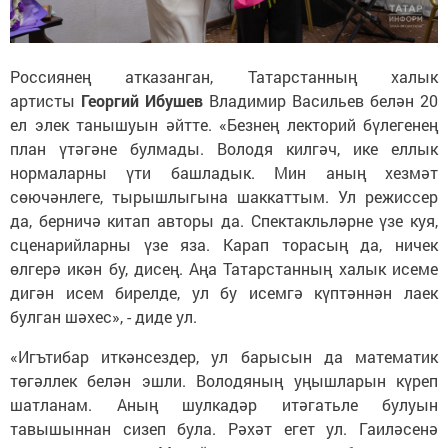
Россиянең атказанган, Татарстанның халык
артисты
Георгий Ибушев
Владимир Васильев белән 20
ел элек танышуын әйтте. «Безнең лекторий бүлегенең
план үтәгәне булмады. Володя килгәч, ике еллык
нормаларны үти башладык. Мин аның хезмәт
сөючәнлеге, тырышлыгына шаккаттым. Ул режиссер
да, берничә китап авторы да. Спектакльләрне үзе куя,
сценарийларны үзе яза. Карап торасың да, ничек
өлгерә икән бу, дисең. Аңа Татарстанның халык исеме
дигән исем бирелде, ул бу исемгә күптәннән лаек
булган шәхес», - диде ул.
«Игътибар иткәнсездер, ул барысын да математик
төгәллек белән эшли. Володяның уңышларын күреп
шатланам. Аның шулкадәр итәгатьле булуын
тавышыннан сизеп була. Рәхәт егет ул. Гаиләсенә