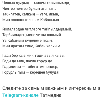
Чишмә җырың — минем тавышымда,
Челтер-челтер булып ага гына.
Табигатең, халкың — үзгә, якын,
Мин сокланып яшим Кабаныма.
Йолалардан читләргә тайпылдырмый,
Тәрбияләдең мине читкә какмый.
Үз Кабаным күңелемә якын,
Мин яратам сине, Кабан халкым.
Гади бер кыз мин, гади авыл кызы,
Гади дә мин, ләкин горур да.
Гадилегем — табигатемнәндер,
Горурлыгым — керәшен булуда!
Следите за самым важным и интересным в
Telegram-канале
Татмедиа