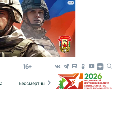
16+
а
Бессмертный полк. Кряшены