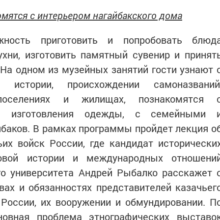
омятся с интерьером нагайбакского дома
ность приготовить и попробовать блюд
ухни, изготовить памятный сувенир и принят
 На одном из музейных занятий гости узнают 
 истории, происхождении самоназваний
 поселениях и жилищах, познакомятся 
 и изготовления одежды, с семейными 
баков. В рамках программы пройдет лекция о
их войск России, где кандидат исторически
овой истории и международных отношени
го университета Андрей Рыбалко расскажет 
вах и обязанностях представителей казачьег
России, их вооружении и обмундировании. П
новная проблема этнографических выставо