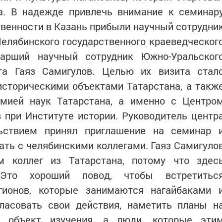
а. В надежде привлечь внимание к семинар
венности в Казань прибыли научный сотрудни
елябинского государственного краеведческог
арший научный сотрудник Южно-Уральског
ета Гаяз Самигулов. Целью их визита стал
историческими объектами Татарстана, а такж
мией наук Татарстана, а именно с Центро
 при Институте истории. Руководитель центр
ьствием принял приглашение на семинар 
ать с челябинскими коллегами. Гаяз Самигуло
м коллег из Татарстана, потому что здес
Это хороший повод, чтобы встретитьс
гионов, которые занимаются нагайбаками 
гласовать свои действия, наметить планы н
й объект изучения, а люди, которые эти