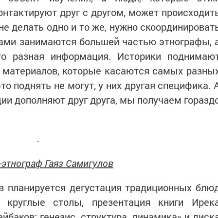
онтактируют друг с другом, может происходит
е делать одно и то же, нужно скоординироват
ками занимаются большей частью этнографы, 
то разная информация. Историки поднимаю
 материалов, которые касаются самых разны
то поднять не могут, у них другая специфика. 
ции дополняют друг друга, мы получаем горазд
-этнограф Гаяз Самигулов
в планируется дегустация традиционных блю
т круглые столы, презентация книги Ирек
йбаков: генезис, структура, динамика» и диск