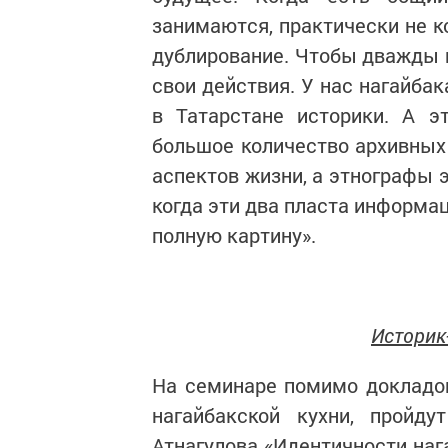
занимаются, практически не к
дублирование. Чтобы дважды н
свои действия. У нас нагайба
в Татарстане историки. А э
большое количество архивных
аспектов жизни, а этнографы э
когда эти два пласта информа
полную картину».
Историк
На семинаре помимо докладо
нагайбакской кухни, пройду
Атнагулова «Идентичности нага