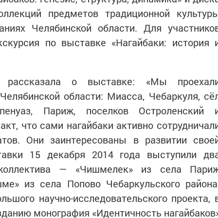
оллекций предметов традиционной культур
аниях Челябинской области. Для участнико
кскурсия по выставке «Нагайбаки: история 
е рассказала о выставке: «Мы проехал
Челябинской области: Миасса, Чебаркуля, сё
пенуаз, Париж, поселков Остроленский 
акт, что сами нагайбаки активно сотрудничал
тов. Они заинтересованы в развитии свое
тавки 15 декабря 2014 года выступили дв
 коллектива ― «Чишмелек» из села Пари
шме» из села Попово Чебаркульского района
льшого научно-исследовательского проекта, 
изданию монография «Идентичность нагайбаков