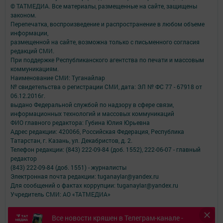
© ТАТМЕДИА. Все материалы, размещенные на сайте, защищены
законом.
Перепечатка, воспроизведение и распространение в любом объеме
информации,
размещенной на сайте, возможна только с письменного согласия
редакций СМИ.
При поддержке Республиканского агентства по печати и массовым
коммуникациям.
Наименование СМИ: Туганайлар
№ свидетельства о регистрации СМИ, дата: ЭЛ № ФС 77 - 67918 от
06.12.2016г.
выдано Федеральной службой по надзору в сфере связи,
информационных технологий и массовых коммуникаций
ФИО главного редактора: Губина Юлия Юрьевна
Адрес редакции: 420066, Российская Федерация, Республика
Татарстан, г. Казань, ул. Декабристов, д. 2.
Телефон редакции: (843) 222-09-84 (доб. 1552), 222-06-07 - главный
редактор
(843) 222-09-84 (доб. 1551) - журналисты
Электронная почта редакции: tuganaylar@yandex.ru
Для сообщений о фактах коррупции: tuganaylar@yandex.ru
Учредитель СМИ: АО «ТАТМЕДИА»
Антикоррупционная политика
Все новости кряшен в Телеграм-канале -
АО «ТАТМЕДИА» использует «cookie»
для персонализации сервисов и