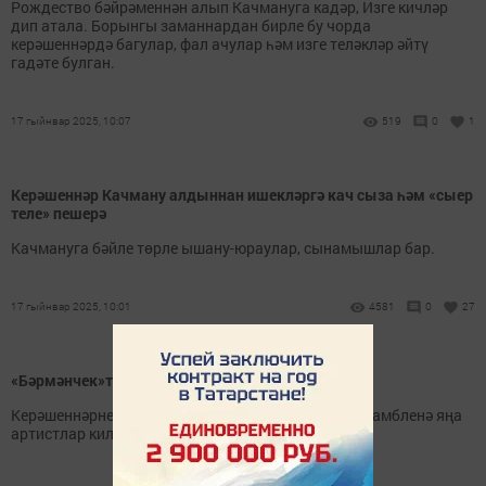
Рождество бәйрәменнән алып Качмануга кадәр, Изге кичләр
дип атала. Борынгы заманнардан бирле бу чорда
керәшеннәрдә багулар, фал ачулар һәм изге теләкләр әйтү
гадәте булган.
17 гыйнвар 2025, 10:07
519
0
1
Керәшеннәр Качману алдыннан ишекләргә кач сыза һәм «сыер
теле» пешерә
Качмануга бәйле төрле ышану-юраулар, сынамышлар бар.
17 гыйнвар 2025, 10:01
4581
0
27
«Бәрмәнчек»тә - яңа артистлар
Керәшеннәрнең «Бәрмәнчек» дәүләт фольклор ансамбленә яңа
артистлар килде.