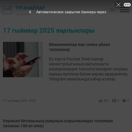
ТУГАНАЙЛАР
16+
6
Автоматическое закрытие баннера через
Татарстан
17 гыйнвар 2025 яңалыклары
Мошенниклар яңа схема уйлап
тапканнар
Бу хакта Россия Эчке эшләр
министрлыгының мәгълүмати-
коммуникация технологияләрне хокукка
каршы куллану белән көрәш идарәсенең
Telegram-каналында хәбәр итәләр.
17 гыйнвар 2025, 15:30
551
0
0
Керәшен Ялтанының хуҗалык корылмалары төзелеше
(моннан 100 ел элек)