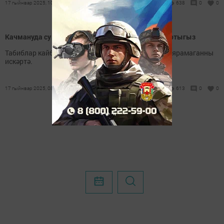
17 гыйнвар 2025, 10:00
638
0
0
Качмануда су коенганда әлеге киңәшләрне истә тотыгыз
Табиблар кайбер чирләр вакытында суга чумарга ярамаганны
искәртә.
17 гыйнвар 2025, 08:00
613
0
0