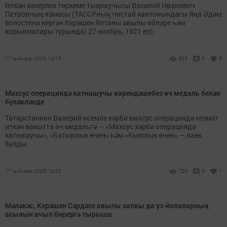
Өлкән хәзерлек төркеме тыңлаучысы Василий Иванович
Петровның язмасы (ТАССРның Чистай кантонындагы Яңа Әдәм
волостена кергән Керәшен Ялтаны авылы өйләре һәм
корылмалары турында) 27 ноябрь, 1921 ел).
17 гыйнвар 2025, 14:15
605
0
0
Махсус операциядә катнашучы карендәшебез өч медаль белән
бүләкләнде
Татарстаннан Валерий исемле хәрби махсус операциядә хезмәт
иткән вакытта өч медальгә — «Махсус хәрби операциядә
катнашучы», «Батырлык өчен» һәм «Кыюлык өчен» — лаек
булды.
17 гыйнвар 2025, 13:20
720
0
1
Мәләкәс, Керәшен Сәрдәсе авылы халкы да үз-йолаларның
асылын ачып бирергә тырыша