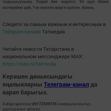
тырышыучыны Ходай бик жарата, Ул шул безне
кютерейем диб, Yзе кюктян жиргя килгян. Аминь.
Следите за самым важным и интересным в
Telegram-канале
Татмедиа
Читайте новости Татарстана в
национальном мессенджере MАХ:
https://max.ru/tatmedia
Керәшен дөньясындагы
яңалыкларны
Телеграм-канал
да
карап барыгыз.
Хәбәрләрегезне
89172509795
номерына языгыз,
шалтыратып әйтегез.