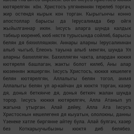
кютярелгян кӧн. Христосъ yлгяненнян терелеб торгач,
жир oстендя кырык кoн торган. Кырыгынчы кoннo
апостоллар барысы да Iерусалимда бер oйгя
жыйылганнар икян. Iисусъ аларга шунда калдык
табкыр кюренеб, кюб нястя турысында сoйляб, барысы
белян дя бяхилляшкян. Аннары аларны Iерусалимнан
алыб чыгыб, Елеонъ тауына алыб менгян, шунда Ул
аларны бахиллягян. Бахиллягян чакта, алардан кюккя
кютяреля башлаган, жакты болот килеб, Аны алар
кюзеннян жяшергян. Iисусъ Христосъ, кюккя кешелеге
белян кютярелгян, Аллалыгы белян тoгoл, aммя
Аллалыгы белян ул aр-кайчан дя кюктя торган, казер
дя, дoнья беткянче дя, дoнья беткяч жалан шунда
торор. Iисусъ кюккя кютярелгяч, Алла Атаныn уn
жагына утырган. Алай дейеy, Алла Ата Iисусъ
Христоснын кешелегеня дя кыуатын, ололокны, данны
Yзенеке хатле биргянне aйтеy була. Алай булгач, хазер
без Коткарыучыбызны кюктя диб белябез.