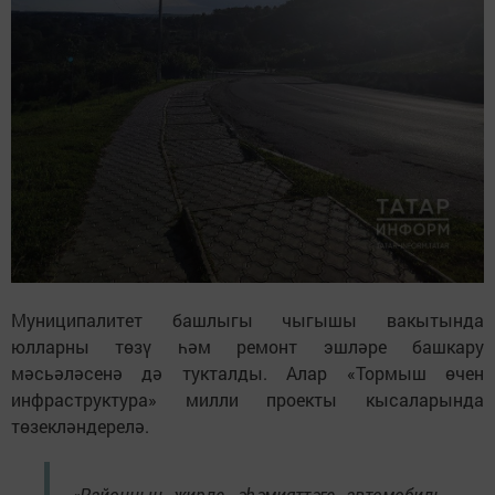
Муниципалитет башлыгы чыгышы вакытында
юлларны төзү һәм ремонт эшләре башкару
мәсьәләсенә дә тукталды. Алар «Тормыш өчен
инфраструктура» милли проекты кысаларында
төзекләндерелә.
«Районның җирле әһәмияттәге автомобиль