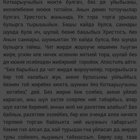
Коткарыучыбыз кюктя булгач, без дя уйыбызны,
кюnелебезне кюккя тотойок. Анын денен тотоучылар
булгач, Христосъ жанында, Ул тора торга урында
булырга тырышыйык. Башы кайда булса, саннары
шунда була ич, шулай, безне башыбыз Христосъ, без
Анын саннары, шунныктан Ул кайда булса, без шунда
булырга тейеш. Чит жирдя жoрoyче кешенен тыуган
жире, yскян иле ничек исеннян китмей тора, шулай без
дя кюкне исебездян жибярмей торойок. Апостолъ aйтя:
“Без барыбыз да чит жирдя жoрoyчеляр, торорыбызга
бер тoб калабыз жук, aммя буласыны уйлыйбыз,
безнен тoб жиребез кюктя, шуннан без Коткарыучыны
кoтябез,” дей. Без жирне бик сoябез, aммя уйлаб
карасаn, аны шул хатле сoярлек ней табарбыз, аnар
шул хатле биренеб, аннан кюб ме рахятлек алабыз? Без
байлык, рахятлек эзлейбез, бер кoн эчендя aлля ничягя
тoрляня торган байлыкта ней кыуаныч табарсыn?
Кемне гня алсаn да, кай турыдан гна уйласаn да, жирдя
тулы сoйoнoч, кыуаныч табмассыn. Беряy сау, таза