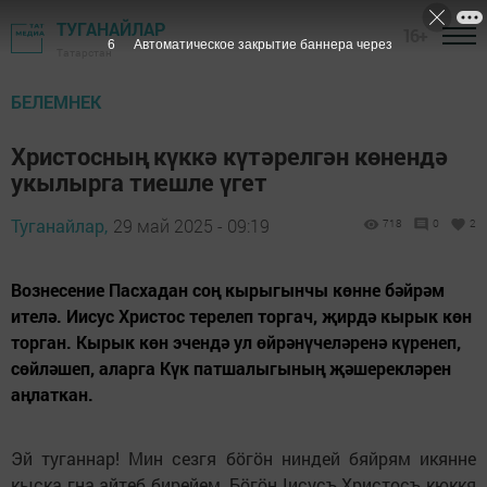
ТУГАНАЙЛАР
16+
4
Автоматическое закрытие баннера через
Татарстан
БЕЛЕМНЕК
Христосның күккә күтәрелгән көнендә
укылырга тиешле үгет
Туганайлар,
29 май 2025 - 09:19
718
0
2
Вознесение Пасхадан соң кырыгынчы көнне бәйрәм
ителә. Иисус Христос терелеп торгач, җирдә кырык көн
торган. Кырык көн эчендә ул өйрәнүчеләренә күренеп,
сөйләшеп, аларга Күк патшалыгының җәшерекләрен
аңлаткан.
Эй туганнар! Мин сезгя бӧгӧн ниндей бяйрям икянне
кыска гна aйтеб бирейем. Бӧгӧн Iисусъ Христосъ кюккя