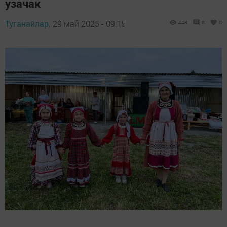
узачак
Туганайлар,
29 май 2025 - 09:15
448
0
0