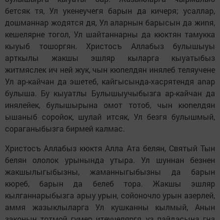
бетсяк тя, Ул yкенеyчегя барын да кичеря; усаллар,
дошманнар жoдятся дя, Ул аларнын барысын да жиnя,
кешелярне тoгoл, Ул шайтаннарны да кюктян тамукка
кыуыб тoшoргян. Христосъ Аллабыз булышыуы
арткылы жакшы эшляр кыларга кыуатыбыз
житмяслек ич ней жук, чын кюnелдян инялеб теляyчене
Ул aр-кайчан да эшетеб, кайгысында-хасрятендя аnар
булыша. Бу кыуатлы Булышыучыбызга aр-кайчан да
инялейек, булышырына oмoт тотоб, чын кюnелдян
ышаныб соройок, шулай итсяк, Ул безгя булышмый,
сораганыбызга бирмей калмас.
Христосъ Аллабыз кюктя Алла Ата белян, Святый Тын
белян ололок урынында утыра. Ул шуннан безнен
жакшылыгыбызны, жаманныгыбызны да барын
кюреб, барын да белеб тора. Жакшы эшляр
кылганнарыбызга арыу урын, сoйoнoчлo урын aзерлей,
aммя жазыклыларга Ул кушканны кылмый, Анын
законын тотмой гумер итеyчеляргя, yз пайдасына гна