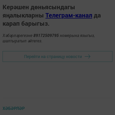
Керәшен дөньясындагы
яңалыкларны
Телеграм-канал
да
карап барыгыз.
Хәбәрләрегезне
89172509795
номерына языгыз,
шалтыратып әйтегез.
Перейти на страницу новости
ХӘБӘРЛӘР