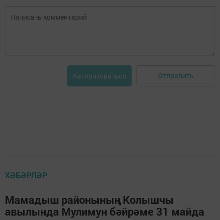
Отправить
Авторизоваться
ХӘБӘРЛӘР
Мамадыш районының Колышчы
авылында Мулимун бәйрәме 31 майда