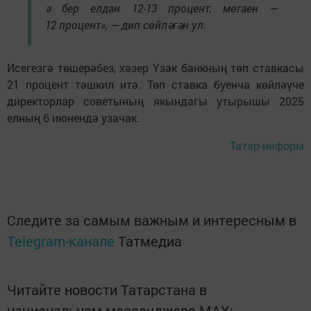
ә бер елдан 12-13 процент, мөгаен —
12 процент», — дип сөйләгән ул.
Исегезгә төшерәбез, хәзер Үзәк банкның төп ставкасы
21 процент тәшкил итә. Төп ставка буенча көйләүче
директорлар советының якындагы утырышы 2025
елның 6 июнендә узачак.
Татар-информ
Следите за самым важным и интересным в
Telegram-канале
Татмедиа
Читайте новости Татарстана в
национальном мессенджере MАХ: