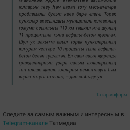
юлларын төзү һәм карап тоту мәсьәләләре
проблемалы булып кала бирә әлегә. Торак
пунктлар арасындагы муниципаль юлларның
гомуми озынлыгы 119 км тәшкил итә, шуның
11 процентына гына асфальт-бетон җәелгән.
Шул ук вакытта авыл торак пунктларының
юл-урам челтәре 10 проценты гына асфальт-
бетон белән түшәлгән. Ел саен авыл җирендә
гражданнарның үзара салым акчаларының
төп өлеше җирле юлларны ремонтлауга һәм
карап тотуга тотыла», – дип сөйләде ул.
Татар-информ
Следите за самым важным и интересным в
Telegram-канале
Татмедиа