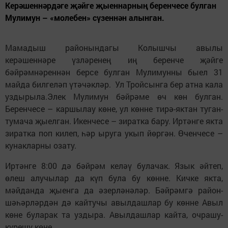
Керәшеннәрдәге җәйге җыеннарның беренчесе булган
Мулимун – «молебен» сүзеннән алынган.
Мамадыш районындагы Колышчы авылы
керәшеннәре үзләренең иң беренче җәйге
бәйрәмнәреннән берсе булган Мулимунны быел 31
майда билгеләп үтәчәкләр. Ул Тройсынга бер атна кала
уздырыла.Элек Мулимун бәйрәме өч көн булган.
Беренчесе – каршылау көне, ул көнне тирә-яктан туган-
тумача җыелган. Икенчесе – зиратка бару. Иртәнге якта
зиратка поп килеп, һәр ыруга укып йөргән. Өченчесе –
кунакларны озату.
Иртәнге 8:00 дә бәйрәм келәү булачак. Язык әйтеп,
өлеш алучылар да күп була бу көнне. Кичке якта,
мәйданда җыенга да әзерләнәләр. Бәйрәмгә район-
шәһәрләрдән дә кайтучы авылдашлар бу көнне Авыл
көне буларак та уздыра. Авылдашлар кайта, очрашу-
күрешү көне.