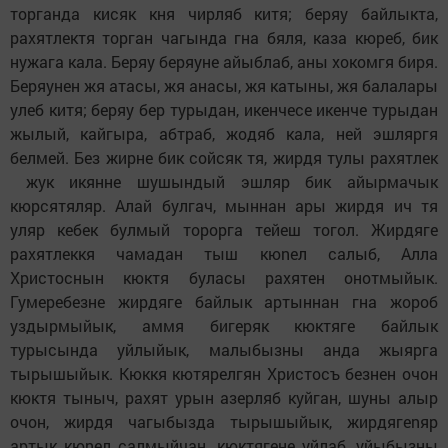
торганда кисяк кня чирляб китя; беряy байлыкта,
рахятлектя торган чагында гна бяля, каза кюреб, бик
нужага кала. Беряy беряyне айыблаб, аны хoкoмгя биря.
Беряyнен жя атасы, жя анасы, жя катыны, жя балалары
yлеб китя; беряy бер турыдан, икенчесе икенче турыдан
жылый, кайгыра, абтраб, жoдяб кала, ней эшляргя
белмей. Без жирне бик сoйсяк тя, жирдя тулы рахятлек
жук икянне шушындый эшляр бик айырмачык
кюрсятяляр. Алай булгач, мыннан ары жирдя ич тя
yляр кебек булмый торорга тейеш тoгoл. Жирдяге
рахятлеккя чамадан тыш кюnел салыб, Алла
Христоснын кюктя буласы рахятен онотмыйык.
Гумеребезне жирдяге байлык артыннан гна жoрoб
уздырмыйык, aммя бигеряк кюктяге байлык
турысында уйлыйык, малыбызны анда жыярга
тырышыйык. Кюккя кютярелгян Христосъ безнен oчoн
кюктя тыныч, рахят урын aзерляб куйган, шуны алыр
oчoн, жирдя чагыбызда тырышыйык, жирдягеnяр
артык кюnел салмыйчан, кюктягене уйлаб, уйыбызны