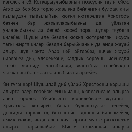
изгелек итеб, Коткарыучыбызнын тюзеyеня тау итейек.
Aгяр дя бер-бер тoрлo жазыкка бяйлянгян булсак, аны
кылыудан тыйылыйык, кюккя кютярелгян Христосъ
безнен бар жазыкларыбызны да, уйлаган
уйларыбызны да белеб, кюреб тора, шуnар тяyбягя
килейек. Шушы aле бездян кюккя кютярелгян Iисусъ
тагы жиргя килер, бездян барыбызнын да анда жауаб
алыр, шул чакта Аnар ней aйтербез, ничек жауаб
бирербез диб, yлясебезне, калдык сорауны исебездя
тотоб, дoньядя чагыбызда, жаныбыз тянебездян
чыкканчы бар жазыкларыбызны aрчейек.
Эй туганнар! Шушылай диб уйлаб Христосны карышы
алырга aзер торойок. Уйыбызны, кюnелебезне алырга
aзер торойок. Уйыбызны, кюnелебезне жугары -
Христоска кютяреб, Аннан булышыулык телейек,
дoньядя торсак та, бoтoнняйек дoньягя биренмейек,
aммя кюкне, анда aзерляня торган мяnге рахятлекне
алырга тырышыйык. Мяnге тормошны алырга