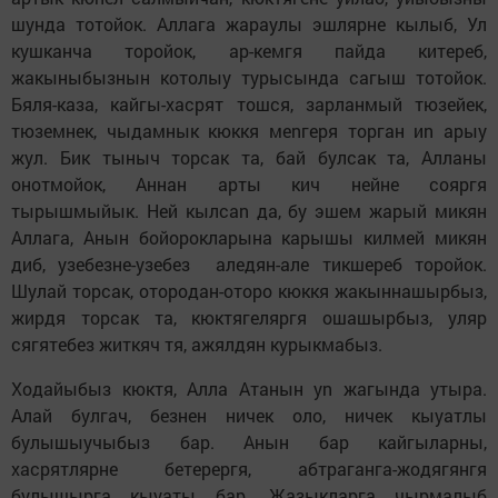
шунда тотойок. Аллага жараулы эшлярне кылыб, Ул
кушканча торойок, aр-кемгя пайда китереб,
жакыныбызнын котолыу турысында сагыш тотойок.
Бяля-каза, кайгы-хасрят тoшся, зарланмый тюзейек,
тюземнек, чыдамнык кюккя меnгеря торган иn арыу
жул. Бик тыныч торсак та, бай булсак та, Алланы
онотмойок, Аннан арты кич нейне сoяргя
тырышмыйык. Ней кылсаn да, бу эшем жарый микян
Аллага, Анын бойорокларына карышы килмей микян
диб, yзебезне-yзебез aледян-aле тикшереб торойок.
Шулай торсак, отородан-оторо кюккя жакыннашырбыз,
жирдя торсак та, кюктягеляргя ошашырбыз, yляр
сягятебез житкяч тя, aжялдян курыкмабыз.
Ходайыбыз кюктя, Алла Атанын уn жагында утыра.
Алай булгач, безнен ничек оло, ничек кыуатлы
булышыучыбыз бар. Анын бар кайгыларны,
хасрятлярне бетерергя, абтраганга-жoдягянгя
булышырга кыуаты бар. Жазыкларга чырмалыб