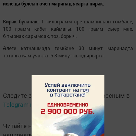
исле дә булсын өчен маринад ясарга кирәк.
Кирәк булачак:
1 килограмм эре шампиньон гөмбәсе,
100 грамм кибет каймагы, 100 грамм сыер мае,
6 тырнак сарымсак, тоз, борыч.
Әлеге катнашмада гөмбәне 30 минут маринадта
тотарга һәм учакта 6-8 минут кыздырырга.
Следите за самым важным и интересным в
Telegram-канале
Татмедиа
Читайте новости Татарстана в
национальном мессенджере MАХ: