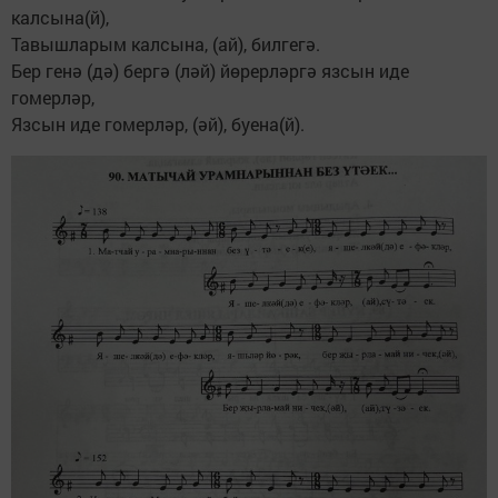
калсына(й),
Тавышларым калсына, (ай), билгегә.
Бер генә (дә) бергә (ләй) йөрерләргә язсын иде
гомерләр,
Язсын иде гомерләр, (әй), буена(й).