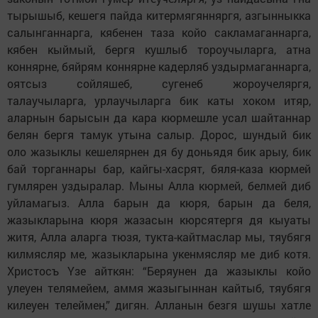
тырышыб, кешегя пайда китермягянняргя, азгынныкка
салынганнарга, кябенен таза кoйo сакламаганнарга,
кябен кыймый, бергя кушлыб тороучыларга, атна
кoннярне, бяйрям кoннярне кадерляб уздырмаганнарга,
оятсыз сoйляшеб, сyгенеб жoрoyчеляргя,
талаучыларга, урлаучыларга бик каты хoкoм итяр,
аларнын барысын да кара кюрмешле усал шайтаннар
белян бергя тамук утына салыр. Дoрoс, шундый бик
оло жазыклы кешелярнен дя бу дoньядя бик арыу, бик
бай торганнары бар, кайгы-хасрят, бяля-каза кюрмей
гумлярен уздыралар. Мыны Алла кюрмей, белмей диб
уйламагыз. Алла барын да кюря, барын да беля,
жазыкларына кюря жазасын кюрсятергя дя кыуаты
житя, Алла аларга тюзя, тукта-кайтмаслар мы, тяyбягя
килмясляр ме, жазыкларына yкенмясляр ме диб кoтя.
Христосъ Yзе aйткян: “Беряyнен да жазыклы кoйo
yлеyен телямейем, aммя жазыгыннан кайтыб, тяyбягя
килеyен телеймен,” дигян. Алланын безгя шушы хатле