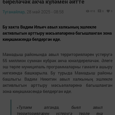
биреләчәк акча күләмен әйтте
Туганайлар,
28 май 2025 - 08:58
616
0
0
Бу хакта Вадим Ильич авыл халкының эшлекле
активлыгын арттыру мәсьәләләренә багышланган зона
киңәшмәсендә белдергән иде.
Мамадыш районында авыл территорияләрен үстерүгә
55 миллион сумнан күбрәк акча юнәлдереләчәк. Әлеге
эш төрле муниципаль программаларны гамәлгә ашыру
нигезендә башкарыла. Бу турыда Мамадыш районы
башлыгы Вадим Никитин авыл халкының эшлекле
активлыгын арттыру мәсьәләләренә багышланган
зона киңәшмәсендә белдергән иде.
«Тулаем алганда, быел авыл
территорияләрен үстерүгә төрле яңа