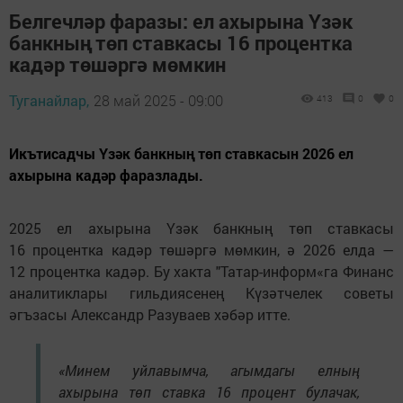
Белгечләр фаразы: ел ахырына Үзәк
банкның төп ставкасы 16 процентка
кадәр төшәргә мөмкин
Туганайлар,
28 май 2025 - 09:00
413
0
0
Икътисадчы Үзәк банкның төп ставкасын 2026 ел
ахырына кадәр фаразлады.
2025 ел ахырына Үзәк банкның төп ставкасы
16 процентка кадәр төшәргә мөмкин, ә 2026 елда —
12 процентка кадәр. Бу хакта "Татар-информ«га Финанс
аналитиклары гильдиясенең Күзәтчелек советы
әгъзасы Александр Разуваев хәбәр итте.
«Минем уйлавымча, агымдагы елның
ахырына төп ставка 16 процент булачак,