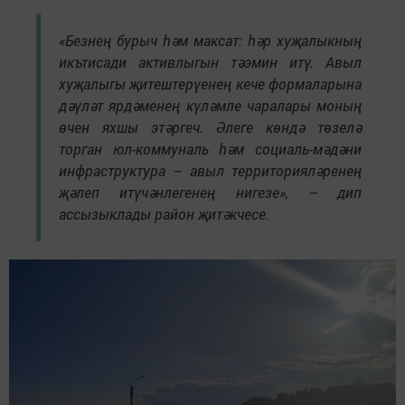
«Безнең бурыч һәм максат: һәр хуҗалыкның
икътисади активлыгын тәэмин итү. Авыл
хуҗалыгы җитештерүенең кече формаларына
дәүләт ярдәменең күләмле чаралары моның
өчен яхшы этәргеч. Әлеге көндә төзелә
торган юл-коммуналь һәм социаль-мәдәни
инфраструктура – авыл территорияләренең
җәлеп итүчәнлегенең нигезе», – дип
ассызыклады район җитәкчесе.