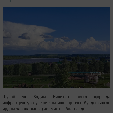
Шулай ук Вадим Никитин, авыл җирендә
инфраструктура үсеше һәм яшьләр өчен булдырылган
ярдәм чараларының әһәмиятен билгеләде.