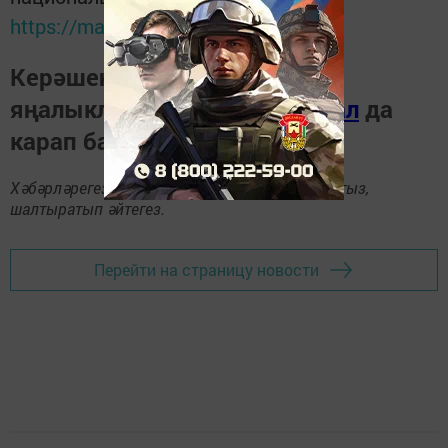
https://max.ru/tatmedia
Керәшен дөньясындагы
яңалыкларны
Телеграм-канал
да
карап барыгыз.
Хәбәрләрегезне
89172509795
номерына языгыз,
шалтыратып әйтегез.
Перейти на страницу новости