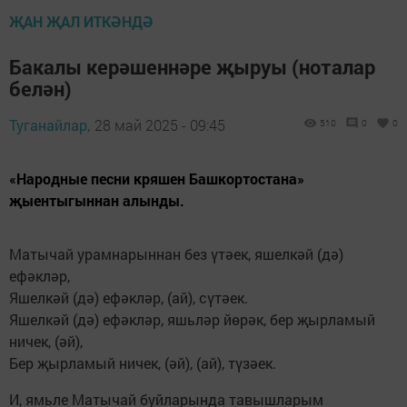
ҖАН ҖАЛ ИТКӘНДӘ
Бакалы керәшеннәре җыруы (ноталар
белән)
Туганайлар,
28 май 2025 - 09:45
510
0
0
«Народные песни кряшен Башкортостана»
җыентыгыннан алынды.
Матычай урамнарыннан без үтәек, яшелкәй (дә)
ефәкләр,
Яшелкәй (дә) ефәкләр, (ай), сүтәек.
Яшелкәй (дә) ефәкләр, яшьләр йөрәк, бер җырламый
ничек, (әй),
Бер җырламый ничек, (әй), (ай), түзәек.
И, ямьле Матычай буйларында тавышларым