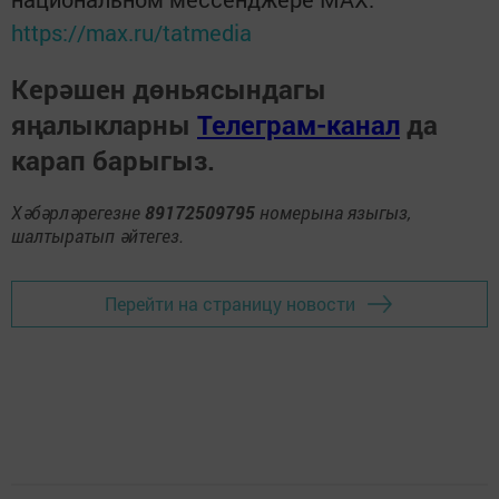
https://max.ru/tatmedia
Керәшен дөньясындагы
яңалыкларны
Телеграм-канал
да
карап барыгыз.
Хәбәрләрегезне
89172509795
номерына языгыз,
шалтыратып әйтегез.
Перейти на страницу новости