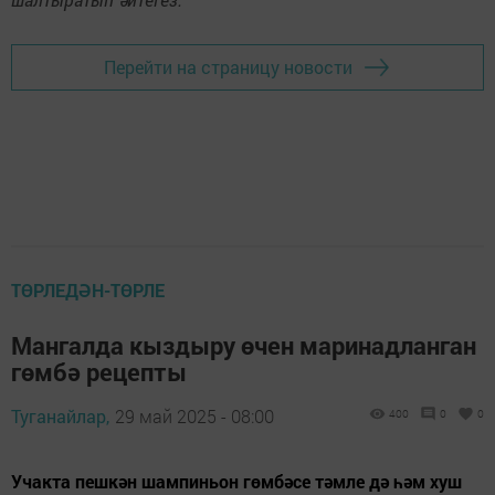
Перейти на страницу новости
ТӨРЛЕДӘН-ТӨРЛЕ
Мангалда кыздыру өчен маринадланган
гөмбә рецепты
Туганайлар,
29 май 2025 - 08:00
400
0
0
Учакта пешкән шампиньон гөмбәсе тәмле дә һәм хуш