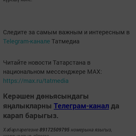
Следите за самым важным и интересным в
Telegram-канале
Татмедиа
Читайте новости Татарстана в
национальном мессенджере MАХ:
https://max.ru/tatmedia
Керәшен дөньясындагы
яңалыкларны
Телеграм-канал
да
карап барыгыз.
Хәбәрләрегезне
89172509795
номерына языгыз,
шалтыратып әйтегез.