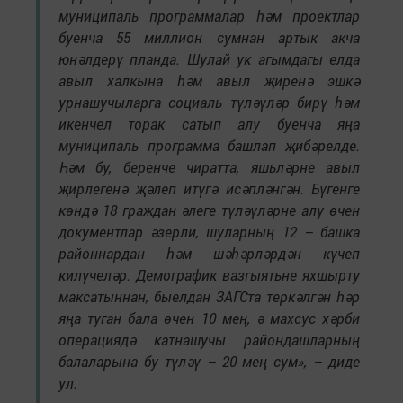
муниципаль программалар һәм проектлар
буенча 55 миллион сумнан артык акча
юнәлдерү планда. Шулай ук агымдагы елда
авыл халкына һәм авыл җиренә эшкә
урнашучыларга социаль түләүләр бирү һәм
икенчел торак сатып алу буенча яңа
муниципаль программа башлап җибәрелде.
Һәм бу, беренче чиратта, яшьләрне авыл
җирлегенә җәлеп итүгә исәпләнгән. Бүгенге
көндә 18 граждан әлеге түләүләрне алу өчен
документлар әзерли, шуларның 12 – башка
районнардан һәм шәһәрләрдән күчеп
килүчеләр. Демографик вазгыятьне яхшырту
максатыннан, быелдан ЗАГСта теркәлгән һәр
яңа туган бала өчен 10 мең, ә махсус хәрби
операциядә катнашучы райондашларның
балаларына бу түләү – 20 мең сум», – диде
ул.