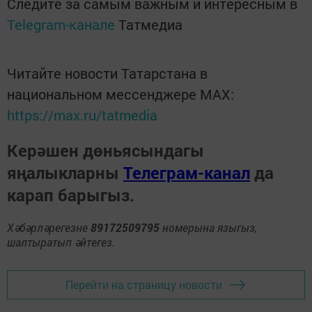
Следите за самым важным и интересным в
Telegram-канале
Татмедиа
Читайте новости Татарстана в
национальном мессенджере MАХ:
https://max.ru/tatmedia
Керәшен дөньясындагы
яңалыкларны
Телеграм-канал
да
карап барыгыз.
Хәбәрләрегезне
89172509795
номерына языгыз,
шалтыратып әйтегез.
Перейти на страницу новости