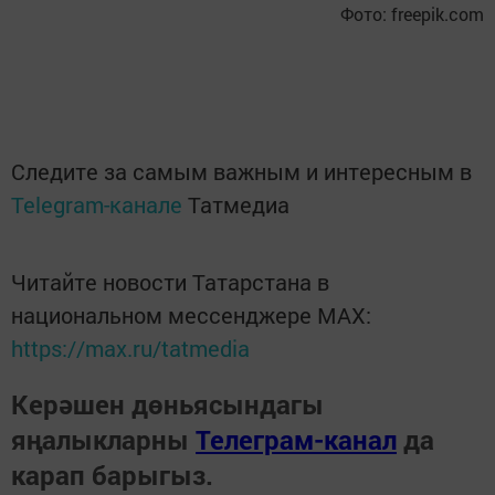
Фото: freepik.com
Следите за самым важным и интересным в
Telegram-канале
Татмедиа
Читайте новости Татарстана в
национальном мессенджере MАХ:
https://max.ru/tatmedia
Керәшен дөньясындагы
яңалыкларны
Телеграм-канал
да
карап барыгыз.