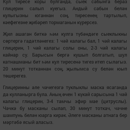
Кул тиресе коры булганда, сыек сабынга бераз
глицерин салып куегыз. Андый сабын белән
кулыгызны юганнан соң, тиресенең тартылып,
кәефегезне җибәреп тормаганын күрерсез.
Җил ашаган биткә һәм кулга түбәндәге сыеклыкны
сөртергә гадәтләнегез: 1 чәй калагы бал, 1 чәй калагы
глицерин, 1 чәй калагы солы оны, 2-3 чәй калагы
кайнар су. Барысын бергә кушып болгатып, шул
катнашманы бит һәм кул тиресенә тигез итеп сылагыз.
20 минут тотканнан соң, җылымса су белән юып
төшерегез.
Глицеринны әле чәчегезгә туклыклы маска ясаганда
да кулланырга була. Аның өчен 1 күкәй сарысына 1 чәй
калагы глицерин, 3-4 тамчы эфир мае (цитруслы).
Чәчкә бу масканы сылап, 30 минут тоткач, чәчне
шампунь белән юарга кирәк. Әлеге масканы атнага бер
мәртәбә ясый аласыз.