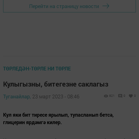
Перейти на страницу новости
ТӨРЛЕДӘН-ТӨРЛЕ НИ ТӨРЛЕ
Кулыгызны, битегезне саклагыз
Туганайлар,
23 март 2023 - 08:46
821
0
0
Кул яки бит тиресе ярылып, тупасланып бетсә,
глицерин ярдәмгә килер.