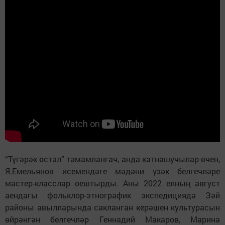
“Түгәрәк өстәл” тәмамлангач, анда катнашучылар өчен,
Я.Емельянов исемендәге мәдәни үзәк белгечләре
мастер-класслар оештырды. Аны 2022 елның август
аендагы фольклор-этнографик экспедициядә Зәй
районы авылларында сакланган керәшен культурасын
өйрәнгән белгечләр Геннадий Макаров, Марина