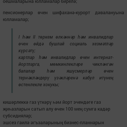
оешмаларына юлламалар бирелә;
пенсионерлар өчен шифаханә-курорт дәвалануына
юлламалар;
I һәм II төркем өлкәннәр һәм инвалидлар
өчен өйдә бушлай социаль хезмәтләр
күрсәтү;
картлар һәм инвалидлар өчен интернат-
йортларга, мөмкинлекләре чикләнгән
балалар һәм яшүсмерләр өчен
тернәкләндерү үзәкләренә кабул итүнең
өстенлекле хокукы;
кишәрлеккә газ үткәрү һәм йорт эчендәге газ
җиһазларын сатып алу өчен 100 мең сумга кадәр
субсидияләр;
эшсез гаилә әгъзаларының бизнес-планнарын