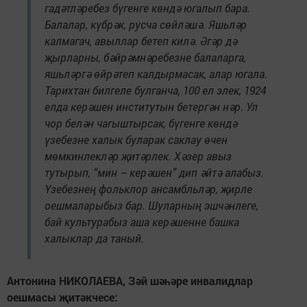
гадәтләребез бүгенге көндә югалып бара.
Балалар, күбрәк, русча сөйләшә. Яшьләр
калмагач, авыллар бетеп килә. Әгәр дә
җырларны, бәйрәмнәребезне балаларга,
яшьләргә өйрәтеп калдырмасак, алар югала.
Тарихтан билгеле булганча, 100 ел элек, 1924
елда керәшен институтын бетергән нәр. Ул
чор белән чагыштырсак, бүгенге көндә
үзебезне халык буларак саклау өчен
мөмкинлекләр җитәрлек. Хәзер авыз
тутырып, “мин – керәшен” дип әйтә алабыз.
Үзебезнең фольклор ансамбльләр, җирле
оешмаларыбыз бар. Шуларның эшчәнлеге,
бай культурабыз аша керәшенне башка
халыклар да таный.
Антонина НИКОЛАЕВА, Зәй шәһәре инвалидлар
оешмасы җитәкчесе: