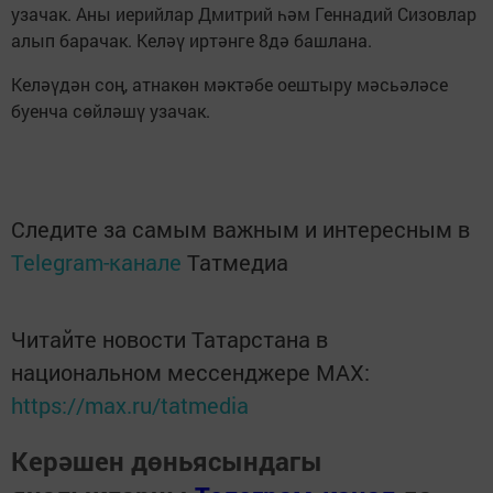
узачак. Аны иерийлар Дмитрий һәм Геннадий Сизовлар
алып барачак. Келәү иртәнге 8дә башлана.
Келәүдән соң, атнакөн мәктәбе оештыру мәсьәләсе
буенча сөйләшү узачак.
Следите за самым важным и интересным в
Telegram-канале
Татмедиа
Читайте новости Татарстана в
национальном мессенджере MАХ:
https://max.ru/tatmedia
Керәшен дөньясындагы