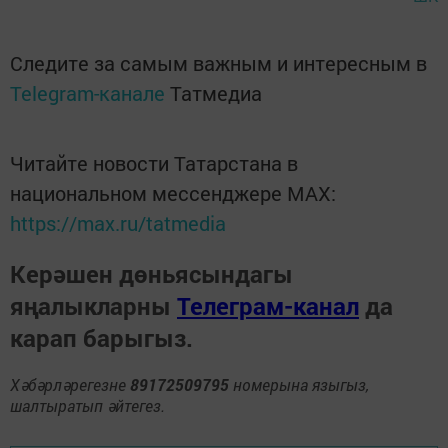
Следите за самым важным и интересным в
Telegram-канале
Татмедиа
Читайте новости Татарстана в
национальном мессенджере MАХ:
https://max.ru/tatmedia
Керәшен дөньясындагы
яңалыкларны
Телеграм-канал
да
карап барыгыз.
Хәбәрләрегезне
89172509795
номерына языгыз,
шалтыратып әйтегез.