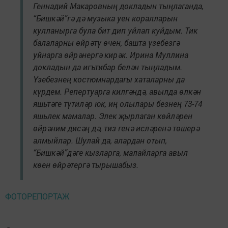
Геннадий Макаровның докладын тыңлаганда,
“Бишкәй”гә дә музыка уен коралларын
кулланырга була бит дип уйлап куйдым. Тик
балаларны өйрәтү өчен, башта үзебезгә
уйнарга өйрәнергә кирәк. Ирина Муллина
докладын да игътибар белән тыңладым.
Үзебезнең костюмнардагы хаталарны да
күрдем. Репертуарга килгәндә, авылда өлкән
яшьтәге түтиләр юк, иң олылары безнең 73-74
яшьлек мамалар. Элек җырлаган көйләрен
өйрәним дисәң дә, тиз генә исләренә төшерә
алмыйлар. Шулай да, алардан отып,
“Бишкәй”дәге кызларга, малайларга авыл
көен өйрәтергә тырышабыз.
ФОТОРЕПОРТАЖ