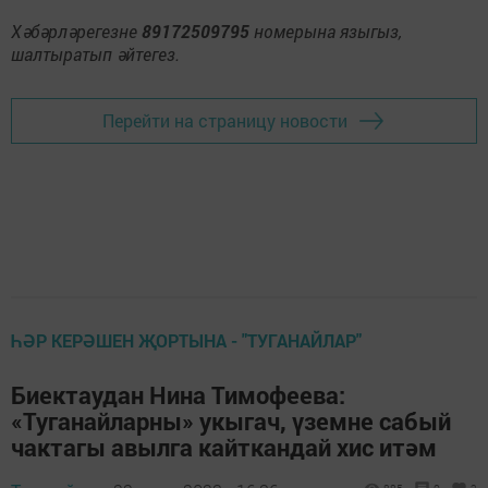
Хәбәрләрегезне
89172509795
номерына языгыз,
шалтыратып әйтегез.
Перейти на страницу новости
ҺӘР КЕРӘШЕН ҖОРТЫНА - "ТУГАНАЙЛАР"
Биектаудан Нина Тимофеева:
«Туганайларны» укыгач, үземне сабый
чактагы авылга кайткандай хис итәм