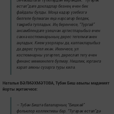
өстәл”дәге докладлар безнең өчен бик
файдалы булды. Моңа кадәр үзебезгә
билгеле булмаган яңа нәрсәләр белдек,
тәҗрибә тупладык. Иң беренчесе, “Тургай”
ансамблендәге үзешчән артистларыбыз өчен
сәхнә костюмнарының дөрес тегелмәгәнен
аңладык. Кием узорлары да, калпакларыбыз
да дөрес түгел икән. Икенчесе, ул
костюмнарны үзгәртеп, дөресләп тегү өчен
финанс мөмкинлеге булмау. Нишлик, юрганга
карап аякны сузарга туры килә.
Наталья ВӘЛИӘХМӘТОВА, Түбән Биш авылы мәдәният
йорты җитәкчесе:
– Түбән Биштә балаларның “Бишкәй”
фольклор коллективы бар. “Түгәрәк өстәл”дә