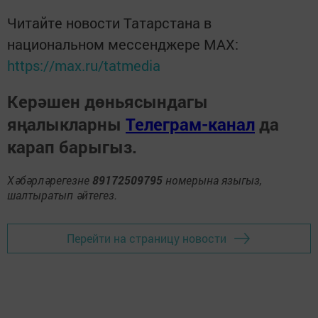
Читайте новости Татарстана в
национальном мессенджере MАХ:
https://max.ru/tatmedia
Керәшен дөньясындагы
яңалыкларны
Телеграм-канал
да
карап барыгыз.
Хәбәрләрегезне
89172509795
номерына языгыз,
шалтыратып әйтегез.
Перейти на страницу новости