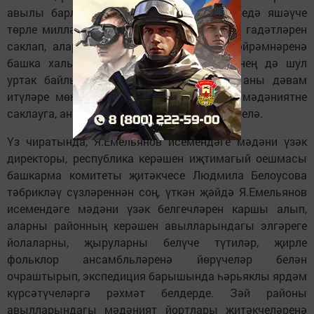
авылы барлыгын да искәртеп үтте. Биредә яшәүче
төрле милләт кешеләре үз йолаларын һәм гадәтләрен
саклап, аларны үз эченә алган милли бәйрәмнәренә
башка халыкларны да җыялар. Яшьләрнең дә шул
уртак байлыкны белеп-аңлап, киләчәктә аны дәвам
итүләре мөһим. Шуңа да районда этник мәдәниятне
саклауга, аны үстерүгә аерым игътибар бирелә.
Үз чиратында, Я.Емельянов исемендәге мәдәни үзәк
директоры, республика керәшен иҗтимагый оешмасы
башкарма комитеты җитәкчесе Людмила Белоусова
тәбрикләү сүзләреннән соң, үткән җәйдә Я.Емельянов
исемендәге мәдәни үзәк белгечләрен каршы алып,
аларны районның керәшен авылларындагы элгәреге
йолаларны, җыруларны белүче түтиләр, җирле
фольклор ансамбльләренә йөрүчеләр белән
очраштырып, экспедиция барышында һәрьяклы ярдәм
күрсәтүчеләргә рәхмәт белдерде. Зәй районы
авылларындагы мәдәният йортлары җитәкчеләренә