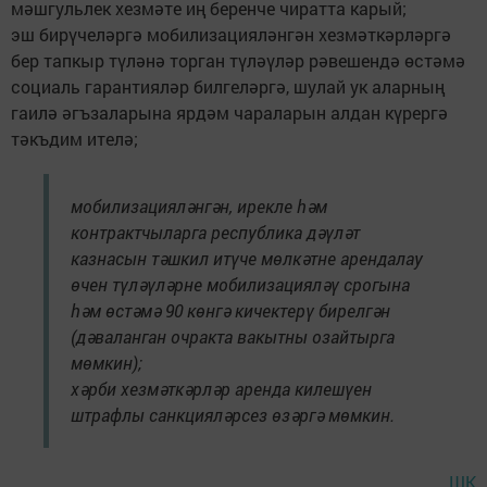
мәшгульлек хезмәте иң беренче чиратта карый;
эш бирүчеләргә мобилизацияләнгән хезмәткәрләргә
бер тапкыр түләнә торган түләүләр рәвешендә өстәмә
социаль гарантияләр билгеләргә, шулай ук аларның
гаилә әгъзаларына ярдәм чараларын алдан күрергә
тәкъдим ителә;
мобилизацияләнгән, ирекле һәм
контрактчыларга республика дәүләт
казнасын тәшкил итүче мөлкәтне арендалау
өчен түләүләрне мобилизацияләү срогына
һәм өстәмә 90 көнгә кичектерү бирелгән
(дәваланган очракта вакытны озайтырга
мөмкин);
хәрби хезмәткәрләр аренда килешүен
штрафлы санкцияләрсез өзәргә мөмкин.
ШК