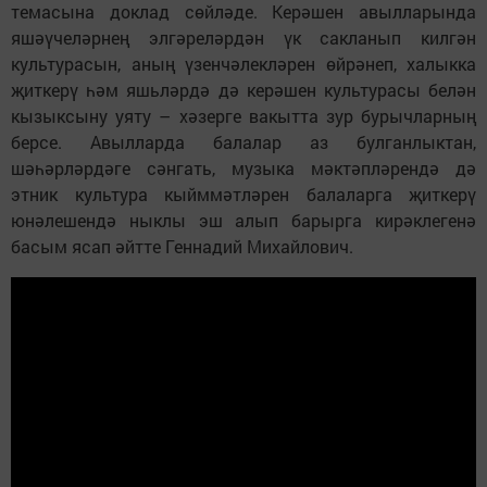
темасына доклад сөйләде. Керәшен авылларында
яшәүчеләрнең элгәреләрдән үк сакланып килгән
культурасын, аның үзенчәлекләрен өйрәнеп, халыкка
җиткерү һәм яшьләрдә дә керәшен культурасы белән
кызыксыну уяту – хәзерге вакытта зур бурычларның
берсе. Авылларда балалар аз булганлыктан,
шәһәрләрдәге сәнгать, музыка мәктәпләрендә дә
этник культура кыйммәтләрен балаларга җиткерү
юнәлешендә ныклы эш алып барырга кирәклегенә
басым ясап әйтте Геннадий Михайлович.