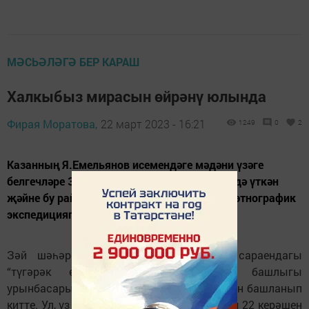
МӘСЬӘЛӘГӘ БЕР КАРАШ
Халкыбыз мирасын өйрәнү юлында
Фирая Моратова,
22 март 2023 - 16:21
1249
0
2
Казанның Я.Емельянов исемендәге мәдәни үзәге
белгечләре Зәйдә уздырган “түгәрәк өстәл”дә үткән
җәйне бу районга оештырылган фольклор-этнографик
экспедициягә нәтиҗә ясалды.
Зәй шәһәренең “Энергетик” мәдәният сараендагы
“түгәрәк өстәл” муниципаль район башлыгы
урынбасары Петр Уразайкин чыгышы белән башланып
китте. Ул, үз чыгышында, районда барлыгы 22 керәшен