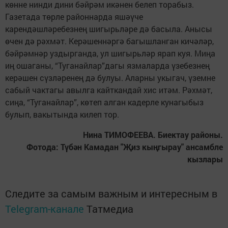
көнне нинди дини бәйрәм икәнен белеп торабыз.
Газетада төрле районнарда яшәүче
карендәшләребезнең шигырьләре дә басыла. Анысы
өчен дә рәхмәт. Керәшеннәргә багышланган кичәләр,
бәйрәмнәр уздырганда, ул шигырьләр ярап куя. Миңа
иң ошаганы, “Туганайлар”дагы язмаларда үзебезнең
керәшен сүзләренең дә булуы. Аларны укыгач, үземне
сабый чактагы авылга кайткандай хис итәм. Рәхмәт,
сиңа, “Туганайлар”, көтеп алган кадерле кунагыбыз
булып, вакытында килеп тор.
Нина ТИМОФЕЕВА. Биектау районы.
Фотода: Түбән Камадан "Җиз кыңгырау" ансамбле
кызлары
Следите за самым важным и интересным в
Telegram-канале
Татмедиа