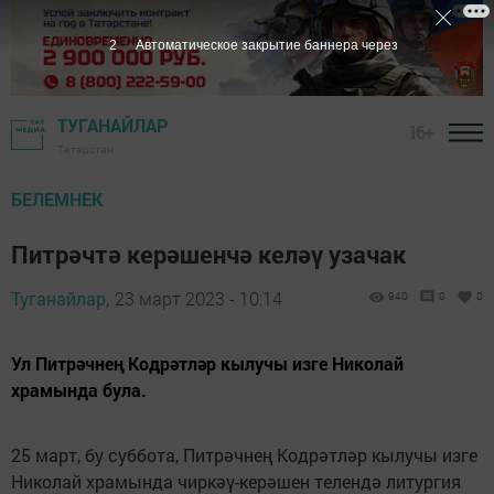
ТУГАНАЙЛАР
16+
Татарстан
БЕЛЕМНЕК
Питрәчтә керәшенчә келәү узачак
Туганайлар,
23 март 2023 - 10:14
940
0
0
Ул Питрәчнең Кодрәтләр кылучы изге Николай
храмында була.
25 март, бу суббота, Питрәчнең Кодрәтләр кылучы изге
Николай храмында чиркәү-керәшен телендә литургия