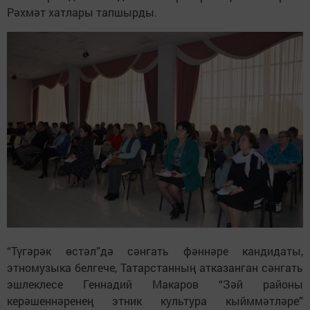
Рәхмәт хатлары тапшырды.
“Түгәрәк өстәл”дә сәнгать фәннәре кандидаты,
этномузыка белгече, Татарстанның атказанган сәнгать
эшлеклесе Геннадий Макаров “Зәй районы
керәшеннәренең этник культура кыйммәтләре”