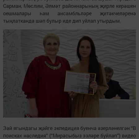
Сарман, Мөслим, Әлмәт районнарының җирле керәшен
оешмалары һәм ансамбльләре җитәкчеләренә
тыңлатканда шәп булыр иде дип уйлап утырдым.
Зәй ягындагы җәйге экпедиция буенча әзерләнелгән “В
поисках наследия” (“Мирасыбыз эзләре буйлап”) видео