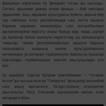
фильмын караганда бу фикерем тагын да ныгыды.
Сәгать ярымлап дәвам иткән фильм – бай методик
ярдәмлек. Аны, керәшен культурасы буенча аерым бер
зур сөйләшү итеп, республикада һәм читтә яшәүче
барлык керәшен оешмалары һәм ансамбльләре
җитәкчеләренә күрсәтү яхшы булыр иде. Анда, шулай
ук, балалар белән эшләүче педагоглар да катнашырга
тиештер. Чөнки республикабызда яшәүче барлык
халыкларга, аларның милли культураларына
кечкенәдән үк ихтирам тәрбияләүне, башлыча, балалар
бакчалары тәрбиячеләре, мәктәп укытучылары үти
бит.
Бу уңайдан, Сарсаз Баграж мәктәбеннән – “түгәрәк
өстәл”дә чыгыш ясаган “Сандугач” фольклор ансамбле
һәм аның җитәкчесе, Татарстанның атказанган
укытучысы Петр Утяганов эшчәнлеген мисал итеп
китерергә була.