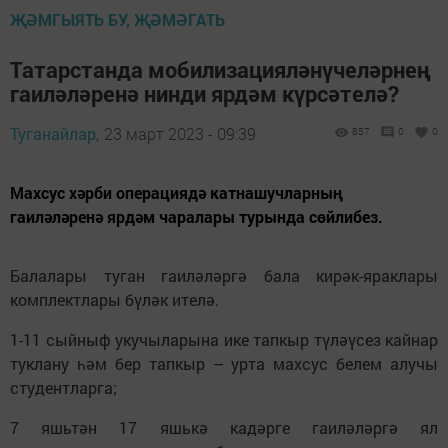
ҖӘМГЫЯТЬ БУ, ҖӘМӘГАТЬ
Татарстанда мобилизацияләнүчеләрнең
гаиләләренә нинди ярдәм күрсәтелә?
Туганайлар,
23 март 2023 - 09:39
857
0
0
Махсус хәрби операциядә катнашучларның
гаиләләренә ярдәм чаралары турында сөйлибез.
Балалары туган гаиләләргә бала кирәк-яраклары
комплектлары бүләк ителә.
1-11 сыйныф укучыларына ике тапкыр түләүсез кайнар
туклану һәм бер тапкыр – урта махсус белем алучы
студентларга;
7 яшьтән 17 яшькә кадәрге гаиләләргә ял