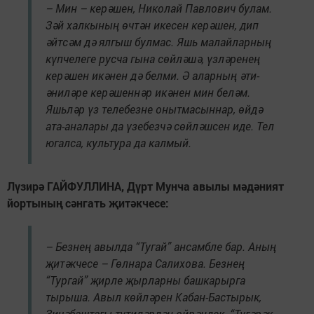
– Мин – керәшен, Николай Павлович булам.
Зәй халкының өчтән икесен керәшен, дип
әйтсәм дә ялгыш булмас. Яшь малайларның
күпчелеге русча гына сөйләшә, үзләренең
керәшен икәнен дә белми. Ә аларның әти-
әниләре керәшеннәр икәнен мин беләм.
Яшьләр үз телебезне онытмасыннар, өйдә
ата-аналары да үзебезчә сөйләшсен иде. Тел
югалса, культура да калмый.
Лүзирә ГАЙФУЛЛИНА, Дүрт Мунча авылы мәдәният
йортының сәнгать җитәкчесе:
– Безнең авылда “Тугай” ансамбле бар. Аның
җитәкчесе – Гөлнара Салихова. Безнең
“Тургай” җирле җырларны башкарырга
тырыша. Авыл көйләрен Кабан-Бастырык,
Зичәбаштагы түтиләрдән өйрәндек. “Түгәрәк