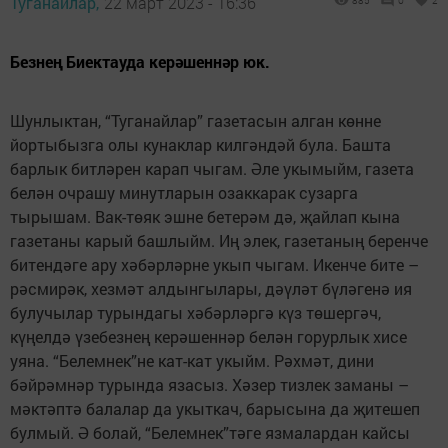
Туганайлар,
22 март 2023 - 16:36
885
0
2
Безнең Биектауда керәшеннәр юк.
Шунлыктан, “Туганайлар” газетасын алган көнне
йортыбызга олы кунаклар килгәндәй була. Башта
барлык битләрен карап чыгам. Әле укымыйм, газета
белән очрашу минутларын озаккарак сузарга
тырышам. Вак-төяк эшне бетерәм дә, җайлап кына
газетаны карый башлыйм. Иң элек, газетаның беренче
битендәге ару хәбәрләрне укып чыгам. Икенче бите –
рәсмирәк, хезмәт алдынгылары, дәүләт бүләгенә ия
булучылар турындагы хәбәрләргә күз төшергәч,
күңелдә үзебезнең керәшеннәр белән горурлык хисе
уяна. “Белемнек”не кат-кат укыйм. Рәхмәт, дини
бәйрәмнәр турында язасыз. Хәзер тизлек заманы –
мәктәптә балалар да укыткач, барысына да җитешеп
булмый. Ә болай, “Белемнек”тәге язмалардан кайсы