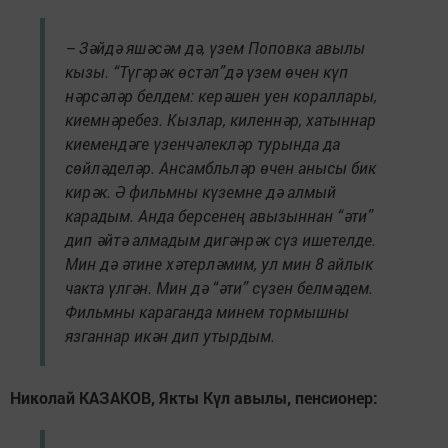
– Зәйдә яшәсәм дә, үзем Поповка авылы
кызы. “Түгәрәк өстәл”дә үзем өчен күп
нәрсәләр белдем: керәшен уен кораллары,
киемнәребез. Кызлар, киленнәр, хатыннар
киемендәге үзенчәлекләр турында да
сөйләделәр. Ансамбльләр өчен анысы бик
кирәк. Ә фильмны күземне дә алмый
карадым. Анда берсенең авызыннан “әти”
дип әйтә алмадым дигәнрәк сүз ишетелде.
Мин дә әтине хәтерләмим, ул мин 8 айлык
чакта үлгән. Мин дә “әти” сүзен белмәдем.
Фильмны караганда минем тормышны
язганнар икән дип утырдым.
Николай КАЗАКОВ, Якты Күл авылы, пенсионер: