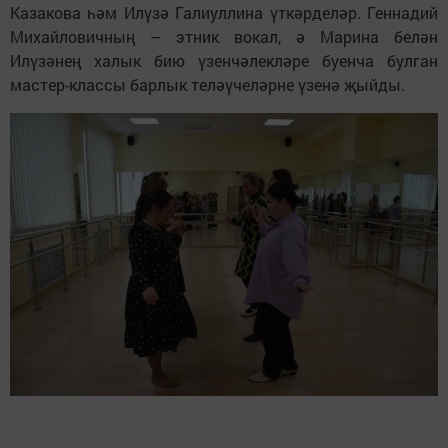
Казакова һәм Илүзә Галиуллина үткәрделәр. Геннадий
Михайловичның – этник вокал, ә Марина белән
Илүзәнең халык бию үзенчәлекләре буенча булган
мастер-классы барлык теләүчеләрне үзенә җыйды.