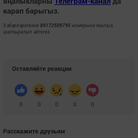
яңалыкларны
Телеграм-канал
да
карап барыгыз.
Хәбәрләрегезне
89172509795
номерына языгыз,
шалтыратып әйтегез.
Оставляйте реакции
0
0
0
0
0
Расскажите друзьям