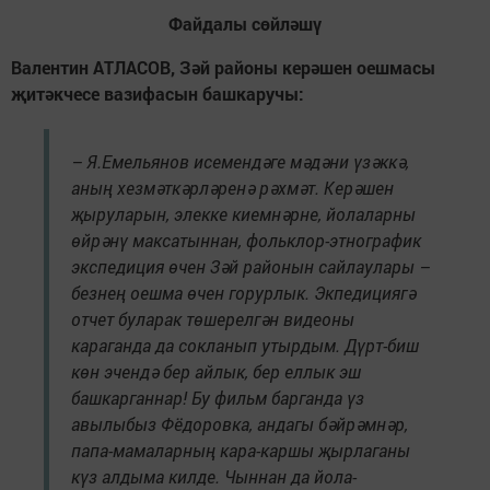
Файдалы сөйләшү
Валентин АТЛАСОВ, Зәй районы керәшен оешмасы
җитәкчесе вазифасын башкаручы:
– Я.Емельянов исемендәге мәдәни үзәккә,
аның хезмәткәрләренә рәхмәт. Керәшен
җыруларын, элекке киемнәрне, йолаларны
өйрәнү максатыннан, фольклор-этнографик
экспедиция өчен Зәй районын сайлаулары –
безнең оешма өчен горурлык. Экпедициягә
отчет буларак төшерелгән видеоны
караганда да сокланып утырдым. Дүрт-биш
көн эчендә бер айлык, бер еллык эш
башкарганнар! Бу фильм барганда үз
авылыбыз Фёдоровка, андагы бәйрәмнәр,
папа-мамаларның кара-каршы җырлаганы
күз алдыма килде. Чыннан да йола-