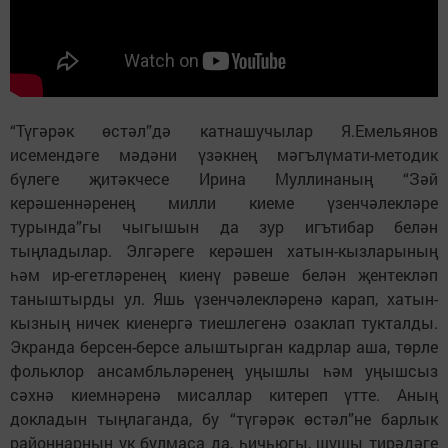
“Түгәрәк өстәл”дә катнашучылар Я.Емельянов
исемендәге мәдәни үзәкнең мәгълүмати-методик
бүлеге җитәкчесе Ирина Муллинаның “Зәй
керәшеннәренең милли киеме үзенчәлекләре
турында”гы чыгышын да зур игътибар белән
тыңладылар. Элгәреге керәшен хатын-кызларының
һәм ир-егетләренең киенү рәвеше белән җентекләп
таныштырды ул. Яшь үзенчәлекләренә карап, хатын-
кызның ничек киенергә тиешлегенә озаклап тукталды.
Экранда берсен-берсе алыштырган кадрлар аша, төрле
фольклор ансамбльләренең уңышлы һәм уңышсыз
сәхнә киемнәренә мисаллар китереп үтте. Аның
докладын тыңлаганда, бу “түгәрәк өстәл”не барлык
районнарның ук булмаса да, һичьюгы, шушы тирәдәге