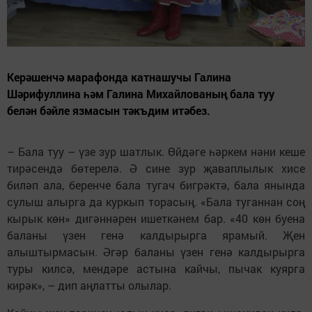
Керәшенчә марафонда катнашучы Галина
Шәрифуллина һәм Галина Михайлованың бала туу
белән бәйле язмасын тәкъдим итәбез.
– Бала туу – үзе зур шатлык. Өйдәге һәркем нәни кеше
тирәсендә бөтерелә. Ә сине зур җаваплылык хисе
биләп ала, беренче бала тугач бигрәктә, бала янында
сулыш алырга да куркып торасың. «Бала туганнан соң
кырык көн» дигәннәрен ишеткәнем бар. «40 көн буена
баланы үзен генә калдырырга ярамый. Җен
алыштырмасын. Әгәр баланы үзен генә калдырырга
туры килсә, мендәре астына кайчы, пычак куярга
кирәк», – дип аңлатты олылар.