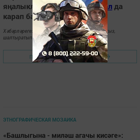
яңалыкларны
Телеграм-канал
да
карап барыгыз.
Хәбәрләрегезне
89172509795
номерына языгыз,
шалтыратып әйтегез.
Перейти на страницу новости
ЭТНОГРАФИЧЕСКАЯ МОЗАИКА
«Башлыгына - миләш агачы кисәге»: