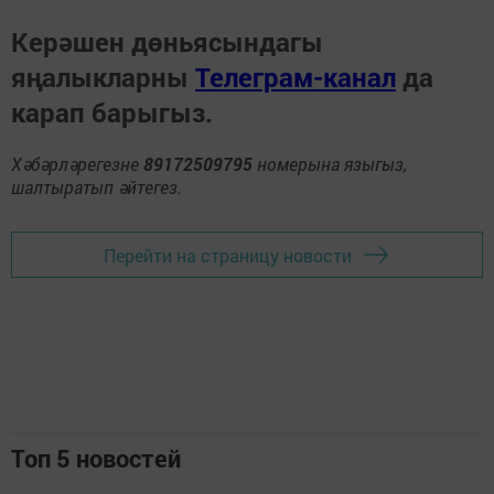
Керәшен дөньясындагы
яңалыкларны
Телеграм-канал
да
карап барыгыз.
Хәбәрләрегезне
89172509795
номерына языгыз,
шалтыратып әйтегез.
Перейти на страницу новости
Топ 5 новостей