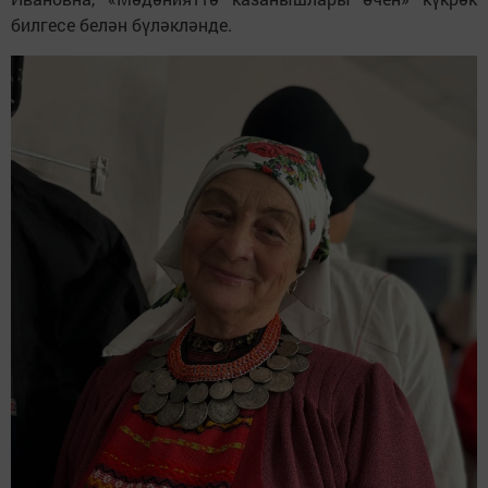
билгесе белән бүләкләнде.