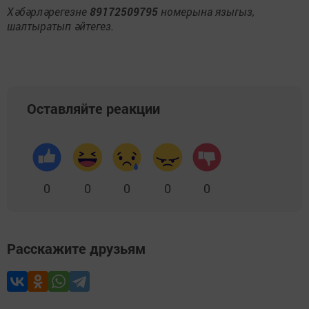
Хәбәрләрегезне
89172509795
номерына языгыз,
шалтыратып әйтегез.
Оставляйте реакции
0
0
0
0
0
Расскажите друзьям