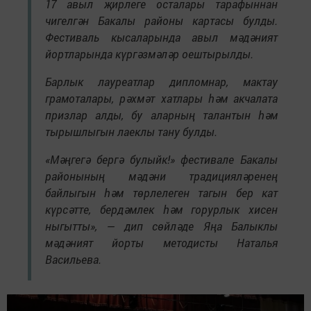
17 авыл җирлеге осталары тарафыннан
чигелгән Бакалы районы картасы булды.
Фестиваль кысаларында авыл мәдәният
йортларында күргәзмәләр оештырылды.
Барлык лауреатлар дипломнар, мактау
грамоталары, рәхмәт хатлары һәм акчалата
призлар алды, бу аларның талантын һәм
тырышлыгын лаеклы тану булды.
«Мәңгегә бергә булыйк!» фестивале Бакалы
районының мәдәни традицияләренең
байлыгын һәм төрлелеген тагын бер кат
күрсәтте, бердәмлек һәм горурлык хисен
ныгытты», — дип сөйләде Яңа Балыклы
мәдәният йорты методисты Наталья
Васильева.