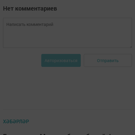
Нет комментариев
Отправить
Авторизоваться
ХӘБӘРЛӘР