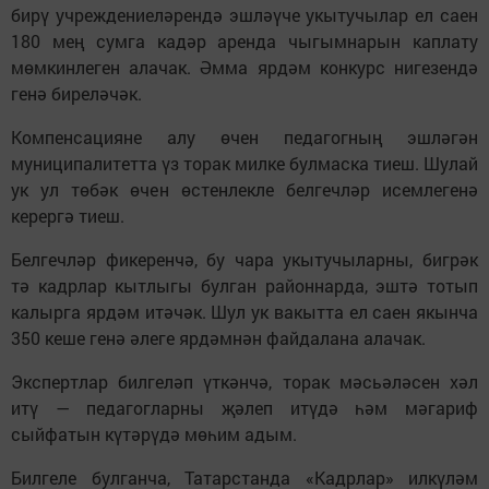
бирү учреждениеләрендә эшләүче укытучылар ел саен
180 мең сумга кадәр аренда чыгымнарын каплату
мөмкинлеген алачак. Әмма ярдәм конкурс нигезендә
генә биреләчәк.
Компенсацияне алу өчен педагогның эшләгән
муниципалитетта үз торак милке булмаска тиеш. Шулай
ук ул төбәк өчен өстенлекле белгечләр исемлегенә
керергә тиеш.
Белгечләр фикеренчә, бу чара укытучыларны, бигрәк
тә кадрлар кытлыгы булган районнарда, эштә тотып
калырга ярдәм итәчәк. Шул ук вакытта ел саен якынча
350 кеше генә әлеге ярдәмнән файдалана алачак.
Экспертлар билгеләп үткәнчә, торак мәсьәләсен хәл
итү — педагогларны җәлеп итүдә һәм мәгариф
сыйфатын күтәрүдә мөһим адым.
Билгеле булганча, Татарстанда «Кадрлар» илкүләм