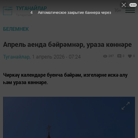
ТУГАНАЙЛАР
16+
2
Автоматическое закрытие баннера через
Татарстан
БЕЛЕМНЕК
Апрель аенда бәйрәмнәр, ураза көннәре
Туганайлар,
1 апрель 2026 - 07:24
267
0
0
Чиркәү календаре буенча бәйрәм, изгеләрне искә алу
һәм ураза көннәре.