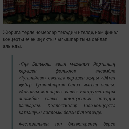
Жюрига төрле номерлар тәкъдим ителде, һәм финал
концерты өчен иң якты чыгышлар гына сайлап
алынды.
«Яңа Балыклы авыл мәдәният йортының
керәшен фольклор ансамбле
«Туганайлар» сәхнәдә керәшен җыры «Әйтеп
җибәр Туганайларга» белән чыгыш ясады.
«Авылым моңнары» халык инструментлары
ансамбле халык көйләреннән попурри
башкарды. Коллективлар Гала-концертта
катнашучы дипломы белән бүләкләнде.
Фестивальнең төп бизәкләренең берсе