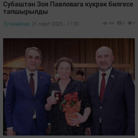
Субаштан Зоя Павловага күкрәк билгесе
тапшырылды
Туганайлар,
31 март 2026 - 11:30
226
0
0