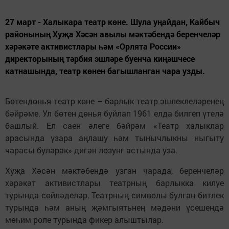
27 март - Халыкара театр көне. Шула уңайдан, Кайбыч
районының Хуҗа Хәсән авылы мәктәбендә беренчеләр
хәрәкәте активистлары һәм «Орлята России»
директорының тәрбия эшләре буенча киңәшчесе
катнашында, театр көнен багышланган чара узды.
Бөтендөнья театр көне – барлык театр эшлеклеләренең
бәйрәме. Ул бөтен дөнья буйлап 1961 елда билгеп үтелә
башлый. Ел саен әлеге бәйрәм «Театр халыклар
арасында үзара аңлашу һәм тынычлыкны ныгыту
чарасы буларак» дигән лозунг астында уза.
Хуҗа Хәсән мәктәбендә узган чарада, беренчеләр
хәрәкәт активистлары театрның барлыкка килүе
турында сөйләделәр. Театрның символы булган битлек
турында һәм аның җәмгыятьнең мәдәни үсешендә
мөһим роле турында фикер алыштылар.