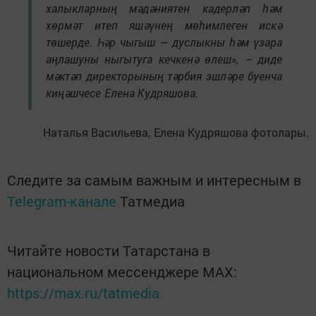
халыкларның мәдәниятен кадерләп һәм
хөрмәт итеп яшәүнең мөһимлеген искә
төшерде. Һәр чыгыш — дуслыкны һәм үзара
аңлашуны ныгытуга кечкенә өлеш», – диде
мәктәп директорының тәрбия эшләре буенча
киңәшчесе
Елена Кудряшова.
Наталья Васильева,
Елена Кудряшова фотолары.
Следите за самым важным и интересным в
Telegram-канале
Татмедиа
Читайте новости Татарстана в
национальном мессенджере MАХ:
https://max.ru/tatmedia