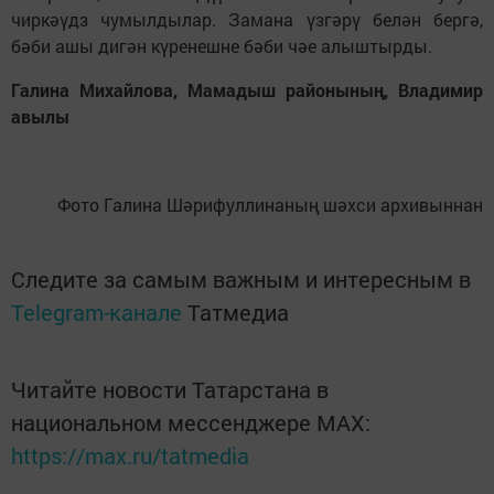
чиркәүдз чумылдылар. Замана үзгәрү белән бергә,
бәби ашы дигән күренешне бәби чәе алыштырды.
Галина Михайлова, Мамадыш районының, Владимир
авылы
Фото Галина Шәрифуллинаның шәхси архивыннан
Следите за самым важным и интересным в
Telegram-канале
Татмедиа
Читайте новости Татарстана в
национальном мессенджере MАХ:
https://max.ru/tatmedia