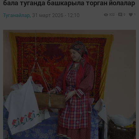
бала туганда башкарыла торган йолалар
Туганайлар,
31 март 2026 - 12:10
322
0
1