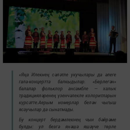
«Яңа Илекнең сәләтле укучылары да әлеге
гала-концертта балкыдылар. «Бөрлегән»
балалар фольклор ансамбле — халык
традицияләренең үзенчәлекле колоритларын
күрсәтте.Аерым номерлар белән чыгыш
ясаучылар да сынатмады.
Бу концерт бердәмлекнең чын бәйрәме
булды: ул безгә янәшә яшәүче төрле