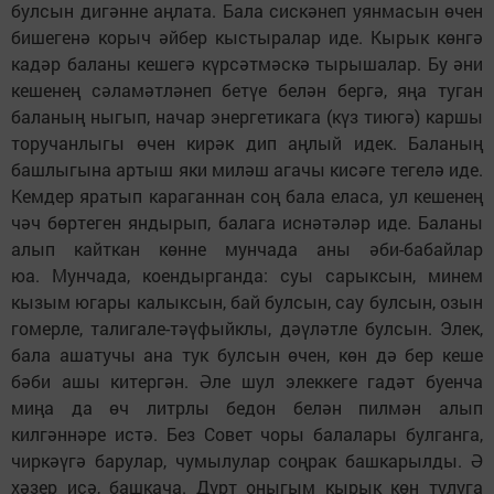
булсын дигәнне аңлата. Бала сискәнеп уянмасын өчен
бишегенә корыч әйбер кыстыралар иде. Кырык көнгә
кадәр баланы кешегә күрсәтмәскә тырышалар. Бу әни
кешенең сәламәтләнеп бетүе белән бергә, яңа туган
баланың ныгып, начар энергетикага (күз тиюгә) каршы
торучанлыгы өчен кирәк дип аңлый идек. Баланың
башлыгына артыш яки миләш агачы кисәге тегелә иде.
Кемдер яратып караганнан соң бала еласа, ул кешенең
чәч бөртеген яндырып, балага иснәтәләр иде. Баланы
алып кайткан көнне мунчада аны әби-бабайлар
юа. Мунчада, коендырганда: суы сарыксын, минем
кызым югары калыксын, бай булсын, сау булсын, озын
гомерле, талигале-тәүфыйклы, дәүләтле булсын. Элек,
бала ашатучы ана тук булсын өчен, көн дә бер кеше
бәби ашы китергән. Әле шул элеккеге гадәт буенча
миңа да өч литрлы бедон белән пилмән алып
килгәннәре истә. Без Совет чоры балалары булганга,
чиркәүгә барулар, чумылулар соңрак башкарылды. Ә
хәзер исә, башкача. Дүрт оныгым кырык көн тулуга