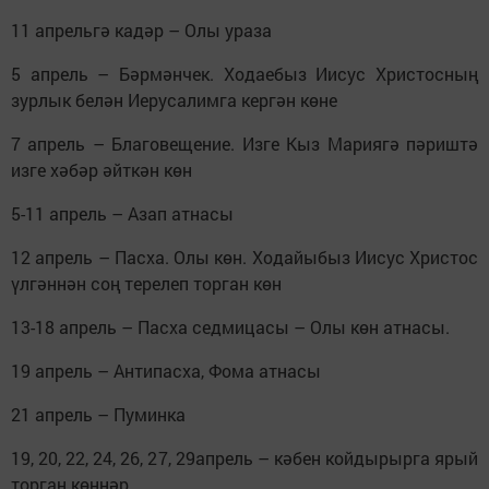
11 апрельгә кадәр – Олы ураза
5 апрель – Бәрмәнчек. Ходаебыз Иисус Христосның
зурлык белән Иерусалимга кергән көне
7 апрель – Благовещение. Изге Кыз Мариягә пәриштә
изге хәбәр әйткән көн
5-11 апрель – Азап атнасы
12 апрель – Пасха. Олы көн. Ходайыбыз Иисус Христос
үлгәннән соң терелеп торган көн
13-18 апрель – Пасха седмицасы – Олы көн атнасы.
19 апрель – Антипасха, Фома атнасы
21 апрель – Пуминка
19, 20, 22, 24, 26, 27, 29апрель – кәбен койдырырга ярый
торган көннәр