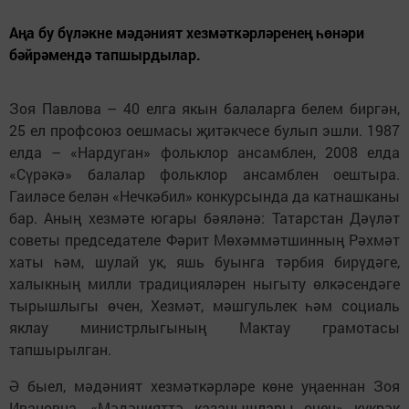
Аңа бу бүләкне мәдәният хезмәткәрләренең һөнәри
бәйрәмендә тапшырдылар.
Зоя Павлова – 40 елга якын балаларга белем биргән,
25 ел профсоюз оешмасы җитәкчесе булып эшли. 1987
елда – «Нардуган» фольклор ансамблен, 2008 елда
«Сүрәкә» балалар фольклор ансамблен оештыра.
Гаиләсе белән «Нечкәбил» конкурсында да катнашканы
бар. Аның хезмәте югары бәяләнә: Татарстан Дәүләт
советы председателе Фәрит Мөхәммәтшинның Рәхмәт
хаты һәм, шулай ук, яшь буынга тәрбия бирүдәге,
халыкның милли традицияләрен ныгыту өлкәсендәге
тырышлыгы өчен, Хезмәт, мәшгульлек һәм социаль
яклау министрлыгының Мактау грамотасы
тапшырылган.
Ә быел, мәдәният хезмәткәрләре көне уңаеннан Зоя
Ивановна, «Мәдәнияттә казанышлары өчен» күкрәк