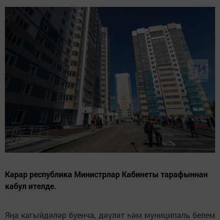
Карар республика Министрлар Кабинеты тарафыннан
кабул ителде.
Яңа кагыйдәләр буенча, дәүләт һәм муниципаль белем