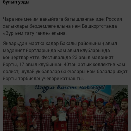
булып узды
Чара ике мөһим вакыйгага багышланган иде: Россия
халыклары бердәмлеге елына һәм Башкортстанда
«Зур һәм тату гаилә» елына.
Январьдан мартка кадәр Бакалы районының авыл
мәдәният йортларында һәм авыл клубларында
концертлар үтте. Фестивальдә 23 авыл мәдәният
йорты, 17 авыл клубыннан 40тан артык коллектив һәм
солист, шулай ук балалар бакчалары һәм балалар иҗат
йорты тәрбияләнүчеләре катнашты.