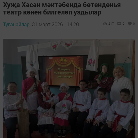
Хуҗа Хәсән мәктәбендә бөтендөнья
театр көнен билгеләп уздылар
Туганайлар,
31 март 2026 - 14:20
217
0
0