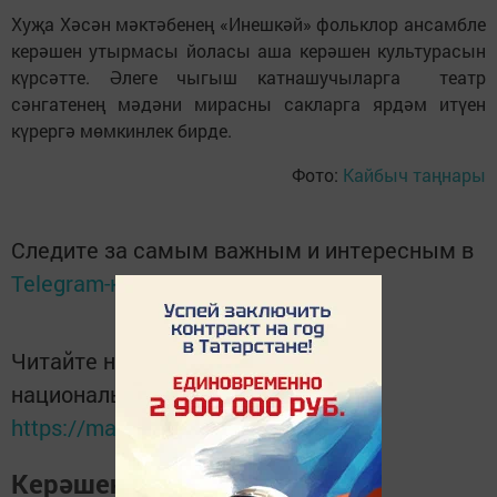
Хуҗа Хәсән мәктәбенең «Инешкәй» фольклор ансамбле
керәшен утырмасы йоласы аша керәшен культурасын
күрсәтте. Әлеге чыгыш катнашучыларга театр
сәнгатенең мәдәни мирасны сакларга ярдәм итүен
күрергә мөмкинлек бирде.
Фото:
Кайбыч таңнары
Следите за самым важным и интересным в
Telegram-канале
Татмедиа
Читайте новости Татарстана в
национальном мессенджере MАХ:
https://max.ru/tatmedia
Керәшен дөньясындагы