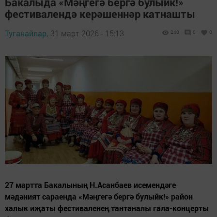
Бакалыда «Мәңгегә бергә булыйк!»
фестивалендә керәшеннәр катнашты
Туганайлар,
31 март 2026 - 15:13
240
0
0
27 мартта Бакалының Н.Асанбаев исемендәге
мәдәният сараенда «Мәңгегә бергә булыйк!» район
халык иҗаты фестиваленең тантаналы гала-концерты