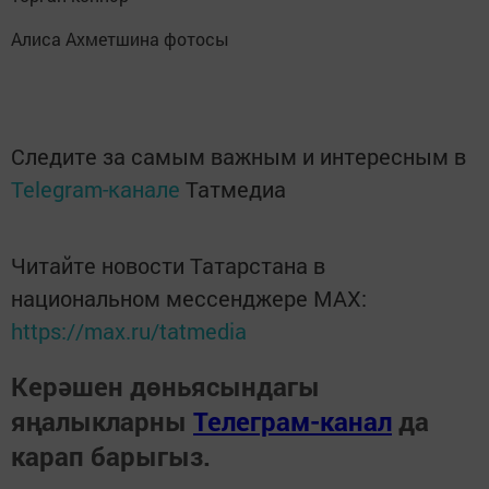
Алиса Ахметшина фотосы
Следите за самым важным и интересным в
Telegram-канале
Татмедиа
Читайте новости Татарстана в
национальном мессенджере MАХ:
https://max.ru/tatmedia
Керәшен дөньясындагы
яңалыкларны
Телеграм-канал
да
карап барыгыз.