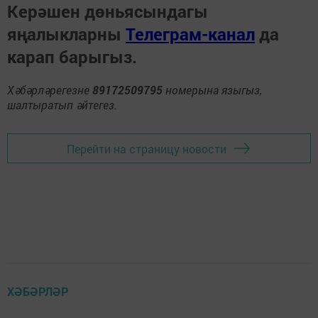
Керәшен дөньясындагы
яңалыкларны
Телеграм-канал
да
карап барыгыз.
Хәбәрләрегезне
89172509795
номерына языгыз,
шалтыратып әйтегез.
Перейти на страницу новости
ХӘБӘРЛӘР