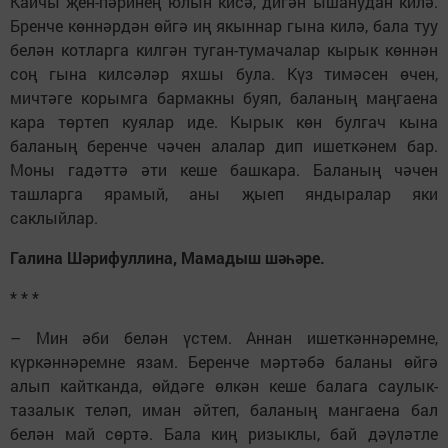
Кайчы җен-пәринең юлын кисә, дигән ышанудан килә.
Бренче көннәрдән өйгә иң якыннар гына килә, бала туу
белән котларга килгән туган-тумачалар кырык көннән
соң гына килсәләр яхшы була. Күз тимәсен өчен,
мичтәге корымга бармакны буяп, баланың маңгаена
кара төртеп куялар иде. Кырык көн булгач кына
баланың беренче чәчен алалар дип ишеткәнем бар.
Моны гадәттә әти кеше башкара. Баланың чәчен
ташларга ярамый, аны җыеп яндыралар яки
саклыйлар.
Галина Шәрифуллина, Мамадыш шәһәре.
* * *
– Мин әби белән үстем. Аннан ишеткәннәремне,
күркәннәремне язам. Беренче мәртәбә баланы өйгә
алып кайтканда, өйдәге өлкән кеше балага саулык-
тазалык теләп, иман әйтеп, баланың мангаена бал
белән май сөртә. Бала киң ризыклы, бай дәүләтле