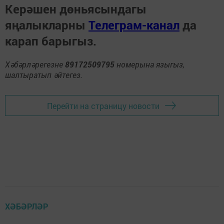
Керәшен дөньясындагы
яңалыкларны
Телеграм-канал
да
карап барыгыз.
Хәбәрләрегезне
89172509795
номерына языгыз,
шалтыратып әйтегез.
Перейти на страницу новости
ХӘБӘРЛӘР