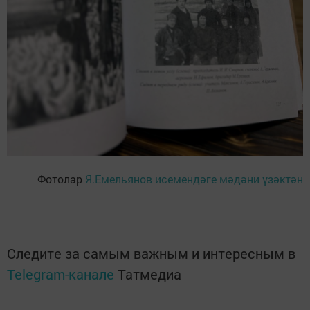
Фотолар
Я.Емельянов исемендәге мәдәни үзәктән
Следите за самым важным и интересным в
Telegram-канале
Татмедиа