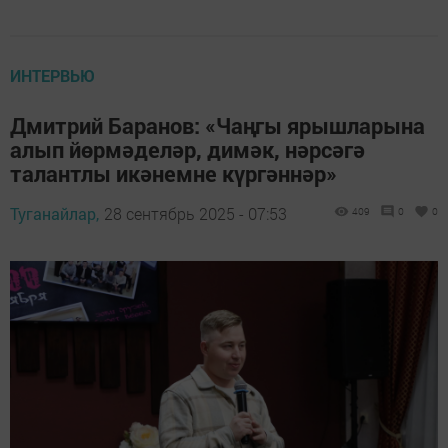
ИНТЕРВЬЮ
Дмитрий Баранов: «Чаңгы ярышларына
алып йөрмәделәр, димәк, нәрсәгә
талантлы икәнемне күргәннәр»
Туганайлар,
28 сентябрь 2025 - 07:53
409
0
0