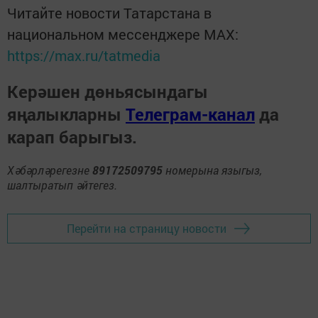
Читайте новости Татарстана в
национальном мессенджере MАХ:
https://max.ru/tatmedia
Керәшен дөньясындагы
яңалыкларны
Телеграм-канал
да
карап барыгыз.
Хәбәрләрегезне
89172509795
номерына языгыз,
шалтыратып әйтегез.
Перейти на страницу новости