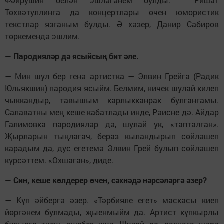
Фәйрушин белән эшләгәнем булды. Ришат
Төхвәтуллинга да концертлары өчен юмористик
текстлар язганым булды. Ә хәзер, Данир Сабиров
төркемендә эшлим.
— Пародияләр дә ясыйсың бит әле.
— Мин шул бер генә артистка — Элвин Грейга (Радик
Юльякшин) пародия ясыйм. Белмим, ничек шулай килеп
чыккандыр, тавышым карлыкканрак булгангамы.
Салаватны мең кеше кабатлады инде, Рәисне дә. Айдар
Галимовка пародияләр дә, шулай ук, «тапталган».
Җырларын тыңлагач, бераз кыландырып сөйләшеп
карадым да, дус егетемә Элвин Грей булып сөйләшеп
күрсәттем. «Охшаган», диде.
— Син, кеше көлдерер өчен, сәхнәдә нәрсәләргә әзер?
— Күп әйбергә әзер. «Тәрбияле егет» маскасы киеп
йөргәнем булмады, җыенмыйм да. Артист күпкырлы