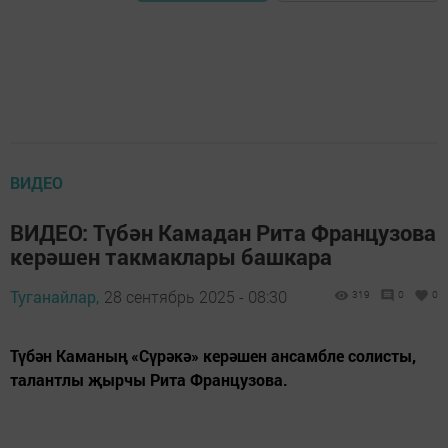
ВИДЕО
ВИДЕО: Түбән Камадан Рита Французова
керәшен такмаклары башкара
Туганайлар,
28 сентябрь 2025 - 08:30
319
0
0
Түбән Каманың «Сүрәкә» керәшен ансамбле солисты,
талантлы җырчы Рита Французова.