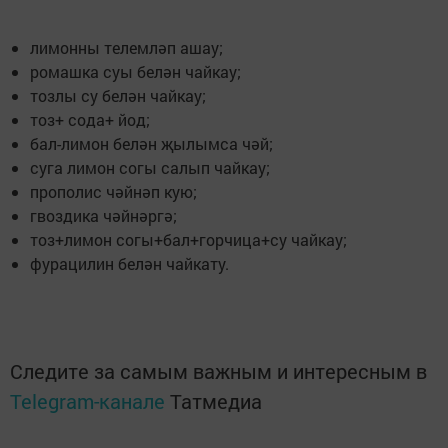
лимонны телемләп ашау;
ромашка суы белән чайкау;
тозлы су белән чайкау;
тоз+ сода+ йод;
бал-лимон белән җылымса чәй;
суга лимон согы салып чайкау;
прополис чәйнәп кую;
гвоздика чәйнәргә;
тоз+лимон согы+бал+горчица+су чайкау;
фурацилин белән чайкату.
Следите за самым важным и интересным в
Telegram-канале
Татмедиа