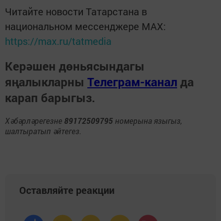
Читайте новости Татарстана в
национальном мессенджере MАХ:
https://max.ru/tatmedia
Керәшен дөньясындагы
яңалыкларны
Телеграм-канал
да
карап барыгыз.
Хәбәрләрегезне
89172509795
номерына языгыз,
шалтыратып әйтегез.
Оставляйте реакции