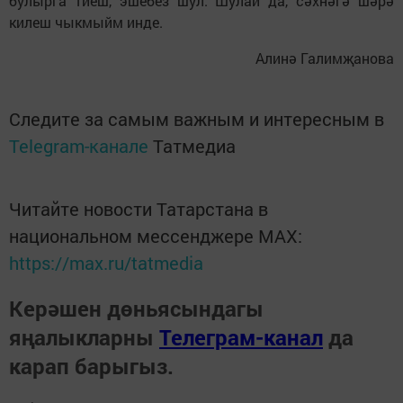
булырга тиеш, эшебез шул. Шулай да, сәхнәгә шәрә
килеш чыкмыйм инде.
Алинә Галимҗанова
Следите за самым важным и интересным в
Telegram-канале
Татмедиа
Читайте новости Татарстана в
национальном мессенджере MАХ:
https://max.ru/tatmedia
Керәшен дөньясындагы
яңалыкларны
Телеграм-канал
да
карап барыгыз.