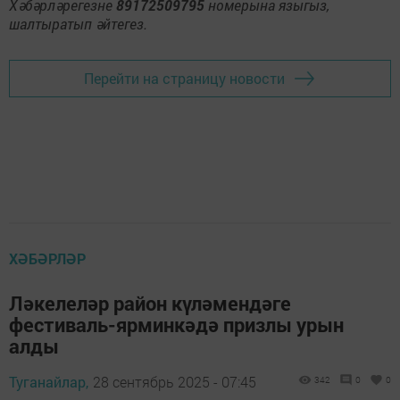
Хәбәрләрегезне
89172509795
номерына языгыз,
шалтыратып әйтегез.
Перейти на страницу новости
ХӘБӘРЛӘР
Ләкелеләр район күләмендәге
фестиваль-ярминкәдә призлы урын
алды
Туганайлар,
28 сентябрь 2025 - 07:45
342
0
0