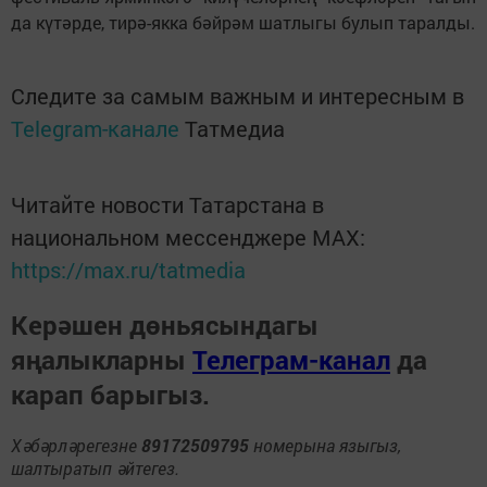
да күтәрде, тирә-якка бәйрәм шатлыгы булып таралды.
Следите за самым важным и интересным в
Telegram-канале
Татмедиа
Читайте новости Татарстана в
национальном мессенджере MАХ:
https://max.ru/tatmedia
Керәшен дөньясындагы
яңалыкларны
Телеграм-канал
да
карап барыгыз.
Хәбәрләрегезне
89172509795
номерына языгыз,
шалтыратып әйтегез.