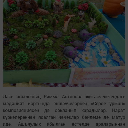
Ләке авылының Римма Антонова җитәкчелегендәге
мәдәният йортында эшләүчеләрнең «Серле урман»
композияциясен дә сокланып карадылар. Нарат
күркәләреннән ясалган чәчәкләр бәйләме дә матур
иде. Ашъяулык ябылган өстәлдә араларыннан