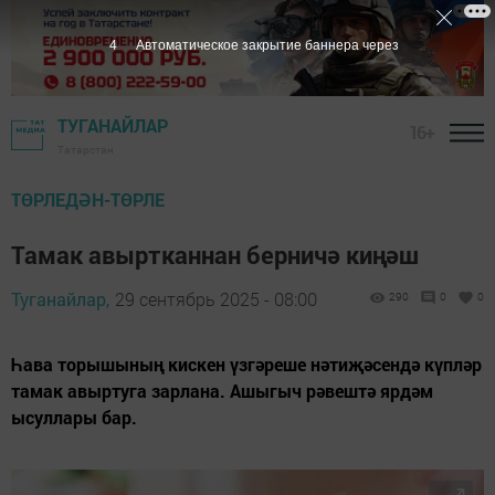
2
Автоматическое закрытие баннера через
ТУГАНАЙЛАР
16+
Татарстан
ТӨРЛЕДӘН-ТӨРЛЕ
Тамак авыртканнан берничә киңәш
Туганайлар,
29 сентябрь 2025 - 08:00
290
0
0
Һава торышының кискен үзгәреше нәтиҗәсендә күпләр
тамак авыртуга зарлана. Ашыгыч рәвештә ярдәм
ысуллары бар.