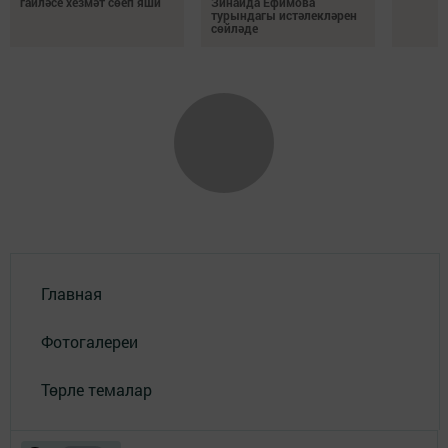
гаиләсе хезмәт сөеп яши
Зинаида Ефимова
турындагы истәлекләрен
сөйләде
Главная
Фотогалереи
Төрле темалар