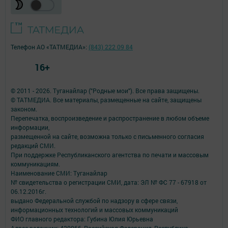
Телефон АО «ТАТМЕДИА»:
(843) 222 09 84
16+
© 2011 - 2026. Туганайлар ("Родные мои"). Все права защищены.
© ТАТМЕДИА. Все материалы, размещенные на сайте, защищены
законом.
Перепечатка, воспроизведение и распространение в любом объеме
информации,
размещенной на сайте, возможна только с письменного согласия
редакций СМИ.
При поддержке Республиканского агентства по печати и массовым
коммуникациям.
Наименование СМИ: Туганайлар
№ свидетельства о регистрации СМИ, дата: ЭЛ № ФС 77 - 67918 от
06.12.2016г.
выдано Федеральной службой по надзору в сфере связи,
информационных технологий и массовых коммуникаций
ФИО главного редактора: Губина Юлия Юрьевна