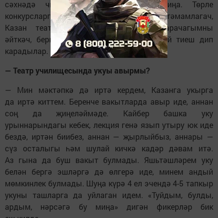
сәхнәдә чыгыш ясау ошый иде миңа. Төрле
конкурсларга йөреп шомардым. 9 класс тәмамлагач,
Казан театр училищесына укырга барачагымны
әйткәч, беркемнең дә исе китмәде, шулай тиеш дип
карадылар.
— Театр училищесында укуы авырмы?
— Мин мәктәпкә дә иртә кердем, Казанга укырга
да иртә киттем. Беренче вакытларда авыр иде, аннан
соң да җиңеләймәде. Кайбер башка уку
урыннарындагы кебек, лекция генә язып утыру юк иде
бездә, иртән биибез, аннан — җырлыйбыз, аннары —
сүз осталыгы һәм шулай кичкә кадәр дәвам итә.
Аз гына да буш вакыт булмады. Яшьтәшләрем уку
белән бергә эшләргә дә өлгерә иде, минем андый
мөмкинлек булмады. Шуңа күрә 4 ел эчендә 4-5 тапкыр
укуны ташларга да уйлаган идем. «Туйдым, булды,
ардым, нәрсәгә бу миңа» дигән фикерләр бик