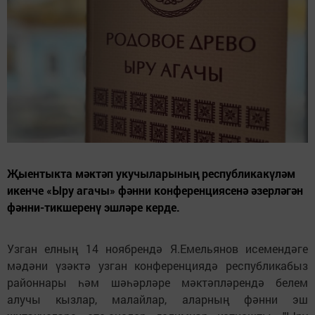
Җыентыкта мәктәп укучыларының республикакүләм
икенче «Ыру агачы» фәнни конференциясенә әзерләгән
фәнни-тикшеренү эшләре керде.
Узган елның 14 ноябрендә Я.Емельянов исемендәге
мәдәни үзәктә узган конференциядә республикабыз
районнары һәм шәһәрләре мәктәпләрендә белем
алучы кызлар, малайлар, аларның фәнни эш