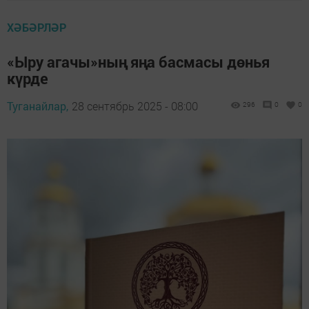
ХӘБӘРЛӘР
«Ыру агачы»ның яңа басмасы дөнья
күрде
Туганайлар,
28 сентябрь 2025 - 08:00
296
0
0