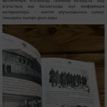
җитәкчеләре, ата-аналар, галимнәр катнашты. "Ыру
агачы"ның яңа басмасында шул конференция
материаллары – мәктәп укучыларының эзләнү-
тикшеренү эшләре урын алды.