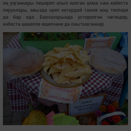
иң уңганнары пешереп алып килгән алма һәм кәбестә
пируклары, авызда эреп китәрдәй тәмле кош телләре
дә бар иде. Бакчаларында үстерелгән чөгендер,
кәбестә шикелле яшелчәне дә онытмаганнар.