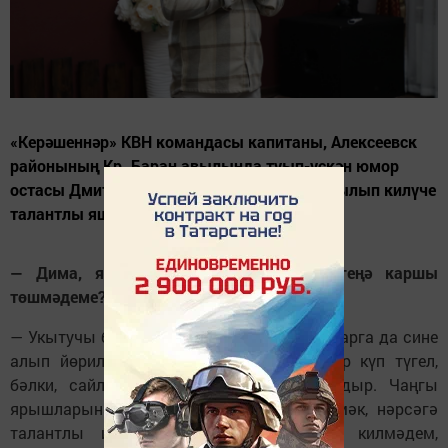
«Керәшеннәр» КВН командасы капитаны, Алексеевск
районының Кр. Баран авылында туып-үскән юмор
остасы Дмитрий Баранов — эстрадада танылып килүче
талантлы яшьләрнең берсе.
— Дима, якыннарың артист булу теләгеңә каршы
төшмәдеме?
— Укытучы баласы булгач, бөтен конкурсларга да сине
алып йөриләр. Авыл мәктәбендә балалар күп түгел,
бәлки, сайлау мөмкинлеге дә булмагандыр. Чаңгы
ярышларына алып йөрүче булмады. Димәк, нәрсәгә
талантлы икәнемне күргәннәр. Каршы килмәдем,