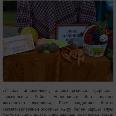
«Игәнә» ансамбленең алыштыргысыз җырчысы,
гармунчысы Райлә Асанованың бар паркны
яңгыратып җырлавы, Ләке мәдәният йорты
хезмәткәрләренең жюрины җыру белән каршы алуы
фестиваль-ярминкәгә килүчеләрнең кәефләрен тагын