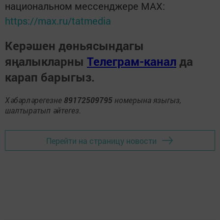
национальном мессенджере MАХ:
https://max.ru/tatmedia
Керәшен дөньясындагы
яңалыкларны
Телеграм-канал
да
карап барыгыз.
Хәбәрләрегезне
89172509795
номерына языгыз,
шалтыратып әйтегез.
Перейти на страницу новости