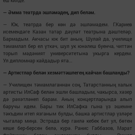
еш килде.
— Әмма театрда эшләмәдең, дип беләм.
— Юк, театрда бер көн дә эшләмәдем. Г.Кариев
исемендәге Казан татар дәүләт театрына дәштеләр.
Бармадым. Акчасы юк бит аның. Шулай да, училище
тәмамлап бер ел үткәч, шул ук юнәлеш буенча, читтән
торып мәдәният университетына укырга кердем.
Ул дипломнар кайдадыр ята...
— Артистлар белән хезмәттәшлегең кайчан башланды?
— Училищен тәмамлаганнан соң, Татарстанның халык
артисты ИлСаф белән эшли башладым, чакырса, хәзер
дә рәхәтләнеп барам. Аның концертларында алып
баручы идем. Бары тик ИлСафка гына үз эшемне
тәкъдим итеп язганым булды, башка артистлар үзләре
чыгалар миңа. Эстрада бер гаилә кебек бит ул, бөтен
кеше бер-берсен белә, күрә. Ранис Габбазов, Марат