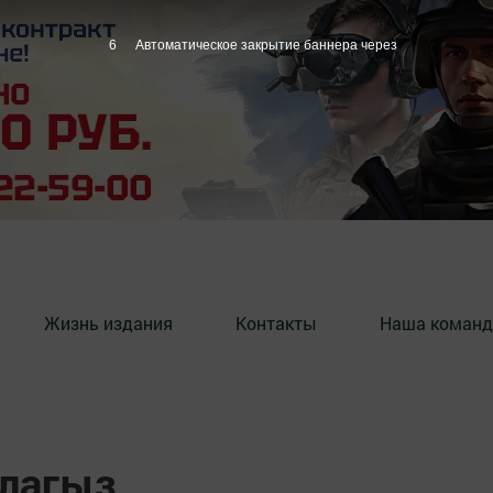
4
Автоматическое закрытие баннера через
Жизнь издания
Контакты
Наша команд
клагыз