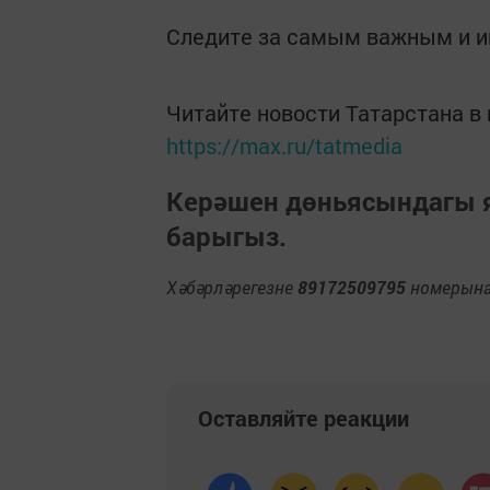
Следите за самым важным и 
Читайте новости Татарстана 
https://max.ru/tatmedia
Керәшен дөньясындагы
барыгыз.
Хәбәрләрегезне
89172509795
номерына 
Оставляйте реакции