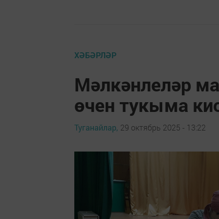
ХӘБӘРЛӘР
Мәлкәнлеләр ма
өчен тукыма ки
Туганайлар,
29 октябрь 2025 - 13:22