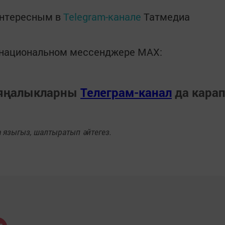
интересным в
Telegram-канале
Татмедиа
в национальном мессенджере MАХ:
 яңалыкларны
Телеграм-канал
да кара
языгыз, шалтыратып әйтегез.