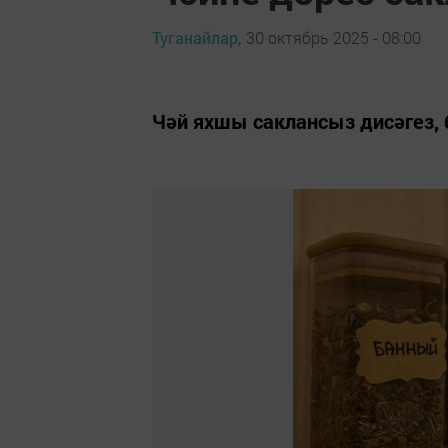
Туганайлар,
30 октябрь 2025 - 08:00
Чәй яхшы саклансыз дисәгез, 