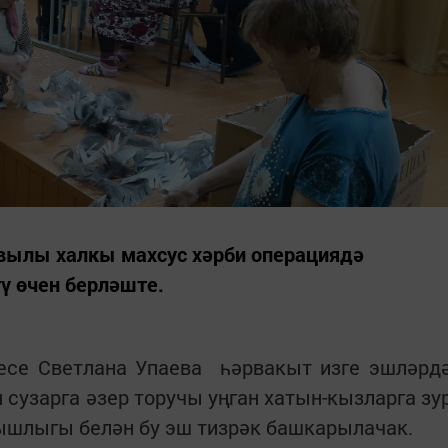
вылы халкы махсус хәрби операциядә
ү өчен берләште.
се Светлана Упаева һәрвакыт изге эшләрд
 сузарга әзер торучы уңган хатын-кызларга зу
ышлыгы белән бу эш тизрәк башкарылачак.