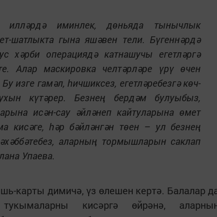
 илләрдә иминлек, дөньяда тынычлык
ет-шатлыкта гына яшәвен тели. Бүгеннәрдә
с хәрби операциядә катнашучы егетләргә
е. Алар маскировка челтәрләре үрү өчен
у изге гамәл, һичшиксез, егетләребезгә көч-
ухын күтәрер. Безнең бердәм булуыбыз,
ларына исән-сау әйләнеп кайтуларына өмет
ма кисәге, һәр бәйләнгән төен – ул безнең
мәхәббәтебез, аларның тормышларын саклап
тлана Упаева.
шь-карты димичә, үз өлешен кертә. Балалар д
 тукымаларны кисәргә өйрәнә, аларны