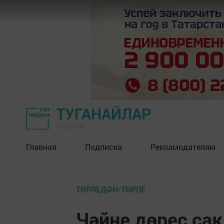
ТУГАНАЙЛАР
Татарстан
Главная
Подписка
Рекламодателям
ТӨРЛЕДӘН-ТӨРЛЕ
Чәйне дөрес са