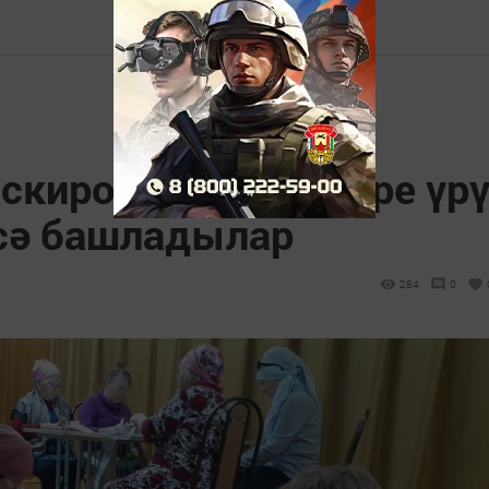
скировка челтәрләре үр
сә башладылар
284
0