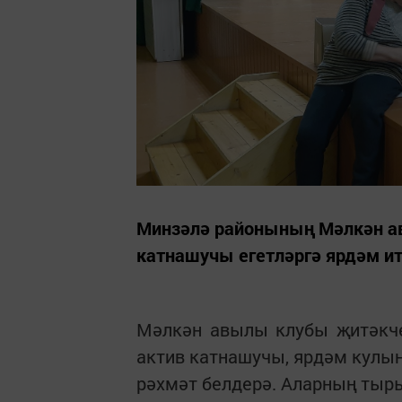
Минзәлә районының Мәлкән а
катнашучы егетләргә ярдәм ит
Мәлкән авылы клубы җитәкче
актив катнашучы, ярдәм кулын
рәхмәт белдерә. Аларның тыр