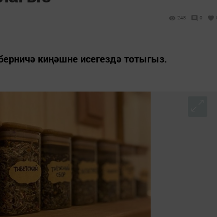
248
0
берничә киңәшне исегездә тотыгыз.