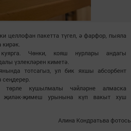
яки целлофан пакетта түгел, ә фарфор, пыяла
 кирәк.
куярга. Чөнки, кояш нурлары андагы
далы үзлекләрен киметә.
янында тотсагыз, ул бик яхшы абсорбент
з сеңдерер.
а, төрле кушылмалы чәйләрне алмаска
, җиләк-җимеш урынына күп вакыт хуш
Алина Кондратьва фотос