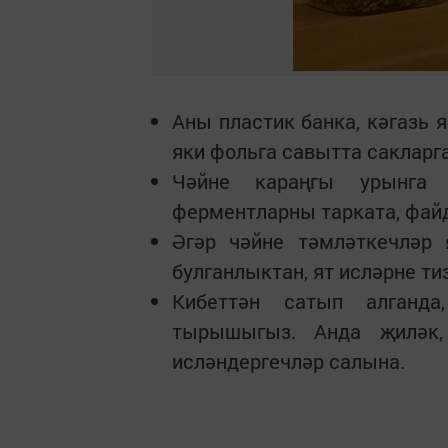
Аны пластик банка, кәгазь 
яки фольга савытта сакларга
Чәйне караңгы урынга 
ферментларны тарката, фай
Әгәр чәйне тәмләткечләр 
булганлыктан, ят исләрне ти
Кибеттән сатып алганд
тырышыгыз. Анда җиләк
исләндергечләр салына.