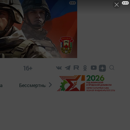
16+
а
Бессмертный полк. Кряшены