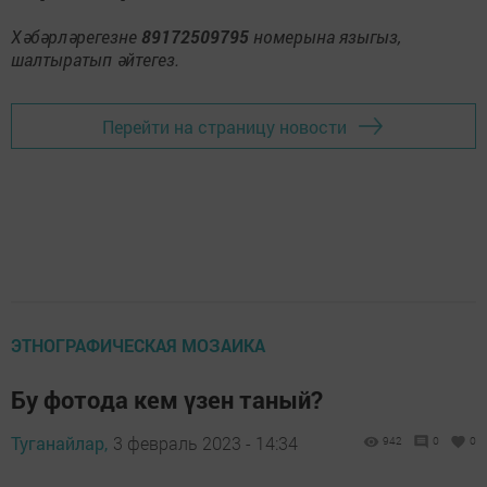
Хәбәрләрегезне
89172509795
номерына языгыз,
шалтыратып әйтегез.
Перейти на страницу новости
ЭТНОГРАФИЧЕСКАЯ МОЗАИКА
Бу фотода кем үзен таный?
Туганайлар,
3 февраль 2023 - 14:34
942
0
0