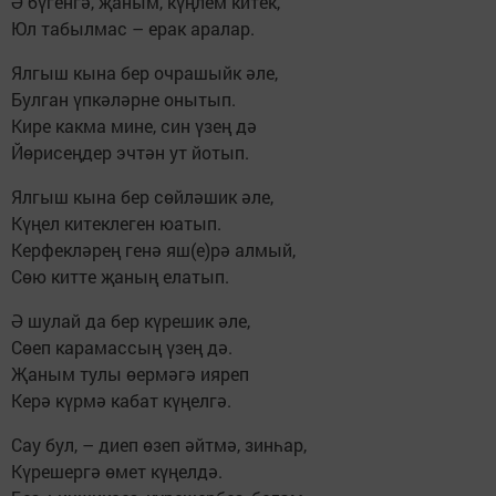
Ә бүгенгә, җаным, күңлем китек,
Юл табылмас – ерак аралар.
Ялгыш кына бер очрашыйк әле,
Булган үпкәләрне онытып.
Кире какма мине, син үзең дә
Йөрисеңдер эчтән ут йотып.
Ялгыш кына бер сөйләшик әле,
Күңел китеклеген юатып.
Керфекләрең генә яш(е)рә алмый,
Сөю китте җаның елатып.
Ә шулай да бер күрешик әле,
Сөеп карамассың үзең дә.
Җаным тулы өермәгә ияреп
Керә күрмә кабат күңелгә.
Сау бул, – диеп өзеп әйтмә, зинһар,
Күрешергә өмет күңелдә.