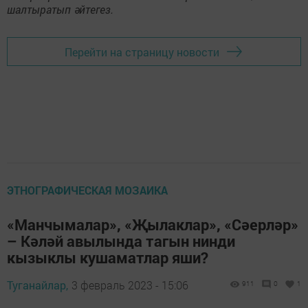
шалтыратып әйтегез.
Перейти на страницу новости
ЭТНОГРАФИЧЕСКАЯ МОЗАИКА
«Манчымалар», «Җылаклар», «Сәерләр»
– Кәләй авылында тагын нинди
кызыклы кушаматлар яши?
Туганайлар,
3 февраль 2023 - 15:06
911
0
1