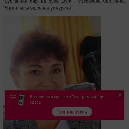
“Булганнан бар да була шул!”, “Үзебезнең Светлана”,
“Уңганлыгы эшеннән үк күренә”.
Все новости кряшен в Телеграм-канале -
здесь
Подпишитесь