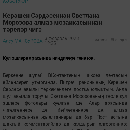
ХӘБӘРЛӘР
Керәшен Сәрдәсеннән Светлана
Морозова алмаз мозаикасыннан
тәреләр чигә
3 февраль 2023 -
Алсу МАНСУРОВА,
1063
0
3
12:35
Кул эшләре арасында ниндиләре генә юк.
Беркөнне шулай ВКонтактеның чиксез лентасын
әйләндереп утырганда, Питрәч районының Керәшен
Cәрдәсе авылы төркемендәге постка юлыктым. Анда
шул авылда торучы Светлана Морозованың төрле кул
эшләре фотолары куелган иде. Алар арасында
чигелгәннәре дә, бәйләгәннәре дә, алмаз
мозаикасыннан җыелганнары да бар. Пост астына
шактый комментарийлар да калдырып өлгергәннәр: