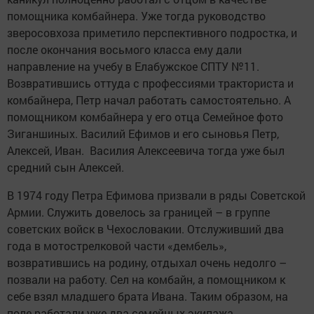
помощника комбайнера. Уже тогда руководство
зверосовхоза приметило перспективного подростка, и
после окончания восьмого класса ему дали
направление на учебу в Елабужское СПТУ №11.
Возвратившись оттуда с профессиями тракториста и
комбайнера, Петр начал работать самостоятельно. А
помощником комбайнера у его отца Семейное фото
Зиганшиных. Василий Ефимов и его сыновья Петр,
Алексей, Иван. Василия Алексеевича тогда уже был
средний сын Алексей.
В 1974 году Петра Ефимова призвали в ряды Советской
Армии. Служить довелось за границей – в группе
советских войск в Чехословакии. Отслуживший два
года в мотострелковой части «дембель»,
возвратившись на родину, отдыхал очень недолго –
позвали на работу. Сел на комбайн, а помощником к
себе взял младшего брата Ивана. Таким образом, на
поле работали уже два семейных экипажа.