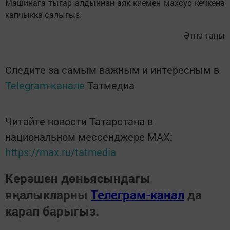
Машинага тыгар алдыннан аяк киемен махсус кечкенә
капчыкка салыгыз.
Әтнә таңы
Следите за самым важным и интересным в
Telegram-канале
Татмедиа
Читайте новости Татарстана в
национальном мессенджере MАХ:
https://max.ru/tatmedia
Керәшен дөньясындагы
яңалыкларны
Телеграм-канал
да
карап барыгыз.