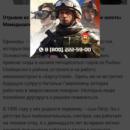
Отрывок из книги Виктора Шадрина «Мягкое золото»
Мамадышской земли»
Ефимовы – одна из славных семейных династий,
которые посвятили свою жизнь зверосовхозу.
Основатель этой династии Василий Алексеевич,
приехав сюда в начале пятидесятых годов из Рыбно-
Слободского района, устроился на работу
механизатором в «Берсутский». Здесь же он встретил
будущую супругу Наталью Гавриловну, которая
работала в зверосовхозе поваром. Молодые люди
полюбили другдруга и решили пожениться.
В 1995 году у них родился первенец – сын Петр. Он с
детства был любознательным, смотрел, как работает
на технике отец. А с двенадцати лет во время летних
каникул полноценно работал с отцом в качестве