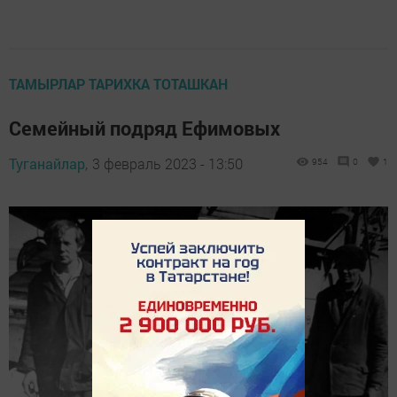
ТАМЫРЛАР ТАРИХКА ТОТАШКАН
Семейный подряд Ефимовых
Туганайлар,
3 февраль 2023 - 13:50
954
0
1