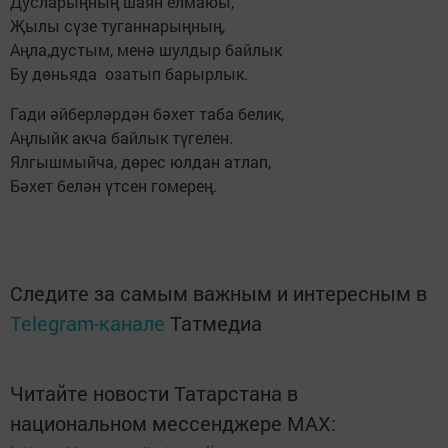
Дусларыңның шаян елмаюы,
Җылы сүзе туганнарыңның,
Аңла,дустым, менә шулдыр байлык
Бу дөньяда озатып барырлык.
Гади әйберләрдән бәхет таба белик,
Аңлыйк акча байлык түгелен.
Ялгышмыйча, дөрес юлдан атлап,
Бәхет белән үтсен гомерең.
Следите за самым важным и интересным в
Telegram-канале
Татмедиа
Читайте новости Татарстана в
национальном мессенджере MАХ: