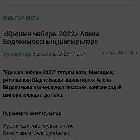
ЯШЬЛӘР КИЛӘ
«Кряшен чибяре-2022» Алена
Евдокимованың шигырьләре
Туганайлар,
3 февраль 2023 - 12:57
1377
0
9
“Кряшен чибяре-2022” титулы иясе, Мамадыш
районының Шәдче Башы авылы кызы Алена
Евдокимова үзенең күңел хисләрен, сәйләннәрдәй,
шигъри юлларга да сала.
Күрешергә өмет күңелдә
Күңелемдә сиңа булган хисне
Вакыт җиле, бәлки, дәвалар,