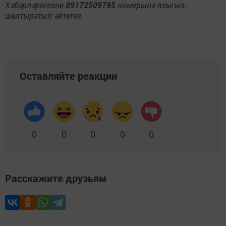
Хәбәрләрегезне
89172509795
номерына языгыз,
шалтыратып әйтегез.
Оставляйте реакции
0
0
0
0
0
Расскажите друзьям