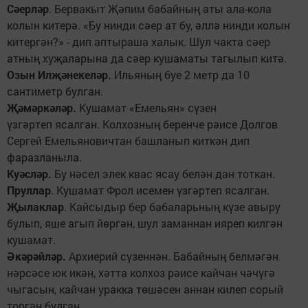
Сәерләр
. Бервакыт Җәпим бабайның аты ала-кола
колын китерә. «Бу нинди сәер ат бу, әллә нинди колын
китергән?» - дип аптыраша халык. Шул чакта сәер
атның хуҗаларына да сәер кушаматы тагылып китә.
Озын Илҗәнекеләр.
Ильяның буе 2 метр да 10
сантиметр булган.
Җәмәркәләр.
Кушамат «Емельян» сүзен
үзгәртеп ясалган. Колхозның беренче рәисе Долгов
Сергей Емельяновичтан башланып киткән дип
фаразланыла.
Куәсләр.
Бу нәсел элек квас ясау белән дан тоткан.
Пруллар
. Кушамат Фрол исемен үзгәртеп ясалган.
Җылаклар
. Кайсыдыр бер бабаларьның күзе авыру
булып, яше агып йөргән, шул заманнан ияреп килгән
кушамат.
Әкәрәйләр.
Архиерий сүзеннән. Бабайның белмәгән
нәрсәсе юк икән, хәтта колхоз рәисе кайчан чәчүгә
чыгасын, кайчан уракка төшәсен аннан килеп сорый
торган булган.