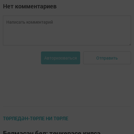
Нет комментариев
Отправить
Авторизоваться
ТӨРЛЕДӘН-ТӨРЛЕ НИ ТӨРЛЕ
Белмәсәң бел: төчкерәсе килсә