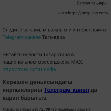
Балтач таңнары
Фото:https://unsplash.com/
Следите за самым важным и интересным в
Telegram-канале
Татмедиа
Читайте новости Татарстана в
национальном мессенджере MАХ:
https://max.ru/tatmedia
Керәшен дөньясындагы
яңалыкларны
Телеграм-канал
да
карап барыгыз.
Хәбәрләрегезне
89172509795
номерына языгыз,