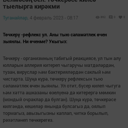
тыелырга кирәкми
Туганайлар,
4 февраль 2023 - 08:17
862
0
0
Төчкерү -рефлекс ул. Аны тыю сәламәтлек өчен
зыянлы. Ни өченме? Укыгыз:
Төчкерү - организмның табигый реакциясе, ул тын алу
юлларын аллерия китереп чыгаручы матдәләрдән,
тузан, вируслар һәм бактерияләрдән саклый һәм
чистарта. Шуңа күрә, төчкерү рефлексын тыю
сәламәтлек өчен зыянлы. Ул отит, бүсер килеп чыгуга
һәм хәтта ашказаны өзелүенә дә китерергә мөмкин
(мондый очраклар да булган). Шуңа күрә, төчкерәсе
килгәндә, кешеләр янында булсагыз да, оялып
тормагыз, авызыгызны каплап, читкә борылып,
рәхәтләнеп төчкерегез.