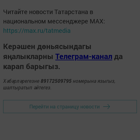
Читайте новости Татарстана в
национальном мессенджере MАХ:
https://max.ru/tatmedia
Керәшен дөньясындагы
яңалыкларны
Телеграм-канал
да
карап барыгыз.
Хәбәрләрегезне
89172509795
номерына языгыз,
шалтыратып әйтегез.
Перейти на страницу новости