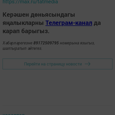
https://max.ru/tatmedia
Керәшен дөньясындагы
яңалыкларны
Телеграм-канал
да
карап барыгыз.
Хәбәрләрегезне
89172509795
номерына языгыз,
шалтыратып әйтегез.
Перейти на страницу новости