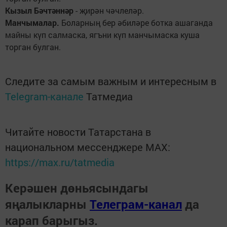
Кызыл Бәчтәннәр
- җирән чәчлеләр.
Манчымалар.
Боларның бер әбиләре ботка ашаганда
майны күп салмаска, ягъни күп манчымаска куша
торган булган.
Следите за самым важным и интересным в
Telegram-канале
Татмедиа
Читайте новости Татарстана в
национальном мессенджере MАХ:
https://max.ru/tatmedia
Керәшен дөньясындагы
яңалыкларны
Телеграм-канал
да
карап барыгыз.