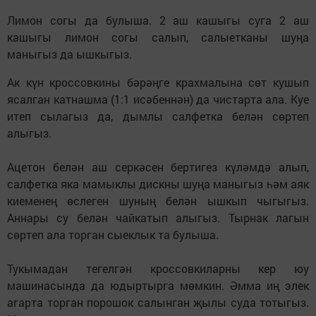
Лимон согы да булыша. 2 аш кашыгы суга 2 аш
кашыгы лимон согы салып, салыетканы шуңа
маныгыз да ышкыгыз.
Ак күн кроссовкины бәрәңге крахмалына сөт кушып
ясалган катнашма (1:1 исәбеннән) да чистарта ала. Куе
итеп сылагыз да, дымлы салфетка белән сөртеп
алыгыз.
Ацетон белән аш серкәсен бертигез күләмдә алып,
салфетка яка мамыклы дискны шуңа маныгыз һәм аяк
киеменең өслеген шуның белән ышкып чыгыгыз.
Аннары су белән чайкатып алыгыз. Тырнак лагын
сөртеп ала торган сыеклык та булыша.
Тукымадан тегелгән кроссовкиларны кер юу
машинасында да юдыртырга мөмкин. Әмма иң элек
агарта торган порошок салынган җылы суда тотыгыз.