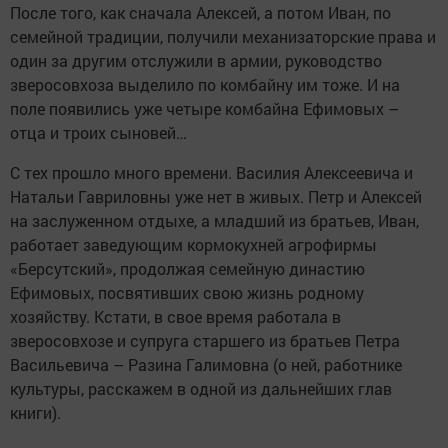
После того, как сначала Алексей, а потом Иван, по
семейной традиции, получили механизаторские права и
один за другим отслужили в армии, руководство
зверосовхоза выделило по комбайну им тоже. И на
поле появились уже четыре комбайна Ефимовых –
отца и троих сыновей…
С тех прошло много времени. Василия Алексеевича и
Натальи Гавриловны уже нет в живых. Петр и Алексей
на заслуженном отдыхе, а младший из братьев, Иван,
работает заведующим кормокухней агрофирмы
«Берсутский», продолжая семейную династию
Ефимовых, посвятивших свою жизнь родному
хозяйству. Кстати, в свое время работала в
зверосовхозе и супруга старшего из братьев Петра
Васильевича – Разина Галимовна (о ней, работнике
культуры, расскажем в одной из дальнейших глав
книги).