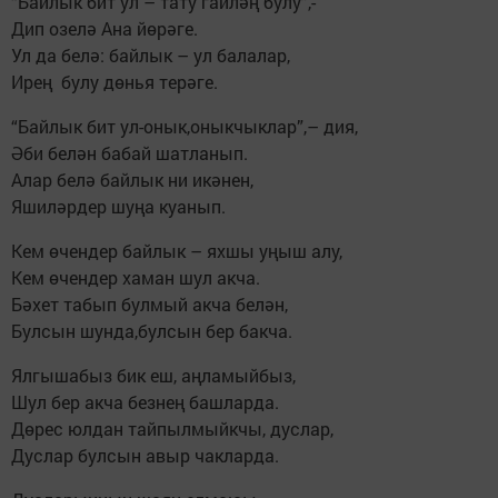
“Байлык бит ул – тату гаиләң булу”,-
Дип озелә Ана йөрәге.
Ул да белә: байлык – ул балалар,
Ирең булу дөнья терәге.
“Байлык бит ул-онык,оныкчыклар”,– дия,
Әби белән бабай шатланып.
Алар белә байлык ни икәнен,
Яшиләрдер шуңа куанып.
Кем өчендер байлык – яхшы уңыш алу,
Кем өчендер хаман шул акча.
Бәхет табып булмый акча белән,
Булсын шунда,булсын бер бакча.
Ялгышабыз бик еш, аңламыйбыз,
Шул бер акча безнең башларда.
Дөрес юлдан тайпылмыйкчы, дуслар,
Дуслар булсын авыр чакларда.