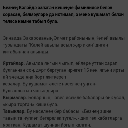
Безнең Кәләйдә эзләгән кешеңне фамилиясе белән
сорасаң, белмәүләре дә ихтимал, ә менә кушамат белән
теләсә кемне табып була.
Зинаида Захарованың Әлмәт районының Кәләй авылы
турындагы "Кәләй авылы асыл җир икән" дигән
китабыннан алынды.
Яртайлар.
Авылда янгын чыгып, өйләре уттан харап
булганнан соң, дүрт бертуган ир-егет 15 көн, ягъни ярты
ай эчендә яңа йорт житкереп
керәләр. Бу кушамат әлеге нәселнең уңган-
булганлыгын чагылдыра.
Кырмалар.
Боларның Павел исемле бабалары бик усал,
«кыра торган» кеше була.
Тавыклар.
Бу нәселнең бер бабасы: «Безнең эшне
тавык та чүпләп бетерелек түгел», - дип гел кабатларга
яраткан. Кушамат шуннан йогып калган.