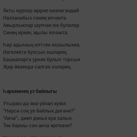
Якты нурлар җирне назлагандай
Назланабыз синең кочакта.
Авырлыклар шулчак юк булалар
Синең иркен, җылы кочакта.
Һәр адымың илтсен яхшылыкка,
Изгелектә булсын эшләрең.
Башкаларга үрнәк булып торсын
Җир йөзендә салган эзләрең.
Һәркемнең үз байлыгы
Утырам да янә уйлап куям:
“Нәрсә соң ул байлык дигәне?”
“Акча”,- диеп дөнья куа халык.
Тик бармы сон акча җиткәне?