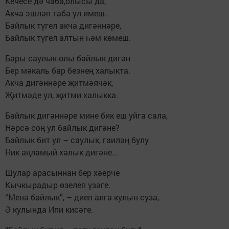
Кечесе дә чаба,олысы да,
Акча эшләп таба ул имеш.
Байлык түгел акча дигәннәре,
Байлык түгел алтын һәм көмеш.
Бары саулык-олы байлык дигән
Бер мәкаль бар безнең халыкта.
Акча дигәннәре җитмәячәк,
Җитмәде ул, җитми халыкка.
Байлык дигәннәре мине бик еш уйга сала,
Нәрсә соң ул байлык дигәне?
Байлык бит ул – саулык, гаиләң булу
Ник аңламый халык дигәне...
Шулар арасыннан бер хәерче
Кычкырадыр өзелеп үзәге.
“Менә байлык”, – диеп алга кулын суза,
Ә кулында Ипи кисәге.