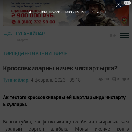
3
Автоматическое закрытие баннера через
ТУГАНАЙЛАР
16+
Татарстан
ТӨРЛЕДӘН-ТӨРЛЕ НИ ТӨРЛЕ
Кроссовкиларны ничек чистартырга?
Туганайлар,
4 февраль 2023 - 08:18
818
0
0
Ак төстәге кроссовкиларны өй шартларында чистарту
ысуллары.
Башта губка, салфетка яки щетка белән пычрагын һәм
тузанын сөртеп алабыз. Моны икенче көнгә