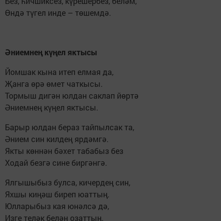
Без, һичшиксез, күрешербез, беләм,
Өндә түгел инде – төшемдә.
Әниемнең күңел яктысы
Йомшак кына итеп елмая да,
Җанга өрә өмет чаткысы.
Тормыш дигән юлдан саклап йөртә
Әниемнең күңел яктысы.
Барыр юлдан бераз тайпылсак та,
Әнием син килдең ярдәмгә.
Якты көннән бәхет табабыз без
Ходай безгә сине биргәнгә.
Ялгышыбыз булса, кичердең син,
Яхшы киңәш биреп юаттың.
Юлларыбыз кая юнәлсә дә,
Изге теләк белән озаттың.