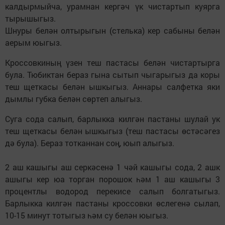
калдырмыйча, урамнан кергәч үк чистартып куярга
тырышыгыз.
Шнуры белән олтырыгын (стелька) кер сабыны белән
аерым юыгыз.
Кроссовкиның үзен теш пастасы белән чистартырга
була. Тюбиктан бераз гына сытып чыгарыгыз да коры
теш щеткасы белән ышкыгыз. Аннары салфетка яки
дымлы губка белән сөртеп алыгыз.
Суга сода салып, барлыкка килгән пастаны шулай ук
теш щеткасы белән ышкыгыз (теш пастасы өстәсәгез
дә була). Бераз тотканнан соң, юып алыгыз.
2 аш кашыгы аш серкәсенә 1 чәй кашыгы сода, 2 ашк
ашыгы кер юа торган порошок һәм 1 аш кашыгы 3
процентлы водород перекисе салып болгатыгыз.
Барлыкка килгән пастаны кроссовки өслегенә сылап,
10-15 минут тотыгыз һәм су белән юыгыз.