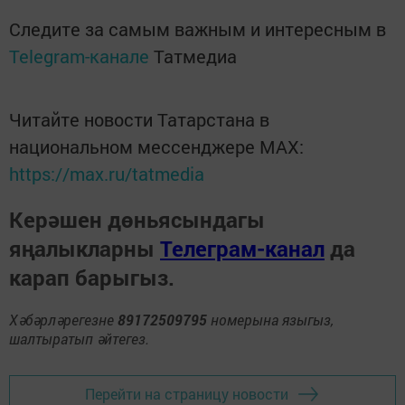
Следите за самым важным и интересным в
Telegram-канале
Татмедиа
Читайте новости Татарстана в
национальном мессенджере MАХ:
https://max.ru/tatmedia
Керәшен дөньясындагы
яңалыкларны
Телеграм-канал
да
карап барыгыз.
Хәбәрләрегезне
89172509795
номерына языгыз,
шалтыратып әйтегез.
Перейти на страницу новости