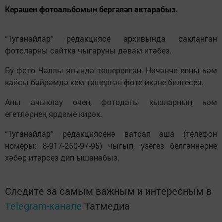
Керәшен фотоальбомын бергәләп актарабыз.
“Туганайлар” редакциясе архивында сакланган
фотоларны сайтка чыгаруны дәвам итәбез.
Бу фото Чаллы ягында төшерелгән. Ничәнче елны һәм
кайсы бәйрәмдә кем төшергән фото икәне билгесез.
Аны ачыклау өчен, фотодагы кызларның һәм
егетләрнең ярдәме кирәк.
“Туганайлар” редакциясенә ватсап аша (телефон
номеры: 8-917-250-97-95) чыгып, үзегез белгәннәрне
хәбәр итәрсез дип ышанабыз.
Следите за самым важным и интересным в
Telegram-канале
Татмедиа