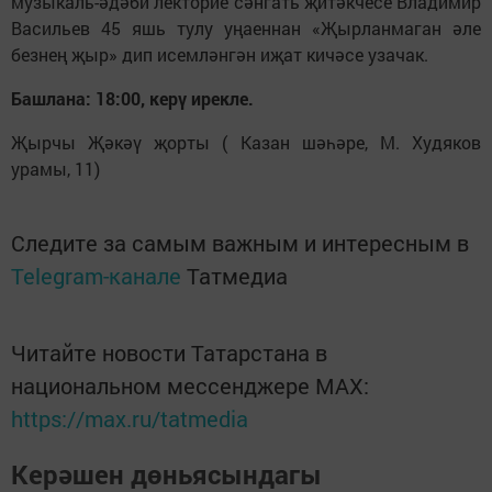
музыкаль-әдәби лекторие сәнгать җитәкчесе Владимир
Васильев 45 яшь тулу уңаеннан «Җырланмаган әле
безнең җыр» дип исемләнгән иҗат кичәсе узачак.
Башлана: 18:00, керү ирекле.
Җырчы Җәкәү җорты ( Казан шәһәре, М. Худяков
урамы, 11)
Следите за самым важным и интересным в
Telegram-канале
Татмедиа
Читайте новости Татарстана в
национальном мессенджере MАХ:
https://max.ru/tatmedia
Керәшен дөньясындагы