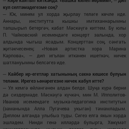
─ Кире кайтып киткәндә: «Башка килеп йөрмим», ─ дип
кул селтәмәдегезме соң?
─ Юк, минем ул хорда җырлау теләге көчле иде.
Аннары, институтта кышкы имтиханнарымны
тапшырып бетергәч, кабат Мәскәүгә киттем. Бу юлы
П. Чайковский исемендәге концерт залында, хор
алдында чыгыш ясадым. Концерттан соң, сәнгать
җитәкчесенең: «Новая артистка хора Марина
Карпова», — дип игълан иткәнен ишеткәч, ничек
шатлануымны белсәгез иде.
─ Кайбер ир-егетләр хатынының сәхнә кешесе булуын
теләми. Ирегез һөнәрегезне ничек кабул итте?
─ Ул кемгә өйләнгәнен алдан белде. Шуңа күрә берни
дә сиздермәде. Мәскәүгә күчкәч, мин М. Ипполитов-
Иванов исемендәге музыка-педагогика институтын
(заманында Алла Пугачева укыган) тәмамладым.
Диплом алганда улыбыз туды. Сигез елга якын хорда
эшләдем. Нинди генә илләрдә булырга, Хөкүмәт