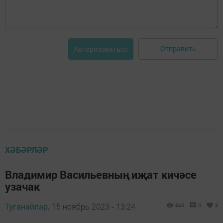
Отправить
Авторизоваться
ХӘБӘРЛӘР
Владимир Васильевның иҗат кичәсе
узачак
Туганайлар,
15 ноябрь 2023 - 13:24
840
0
3