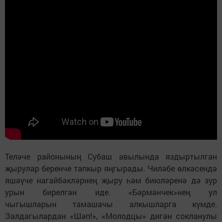
Теләче районының Субаш авылында яздыртылган
җырулар беренче тапкыр яңгырады. Чиләбе өлкәсендә
яшәүче нагайбәкләрнең җыру һәм биюләренә дә зур
урын бирелгән иде. «Бәрмәнчек»нең ул
чыгышларын тамашачы алкышларга күмде.
Залдагылардан «Шәп!», «Молодцы» дигән сокланулы