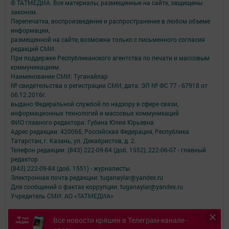
© ТАТМЕДИА. Все материалы, размещенные на сайте, защищены
законом.
Перепечатка, воспроизведение и распространение в любом объеме
информации,
размещенной на сайте, возможна только с письменного согласия
редакций СМИ.
При поддержке Республиканского агентства по печати и массовым
коммуникациям.
Наименование СМИ: Туганайлар
№ свидетельства о регистрации СМИ, дата: ЭЛ № ФС 77 - 67918 от
06.12.2016г.
выдано Федеральной службой по надзору в сфере связи,
информационных технологий и массовых коммуникаций
ФИО главного редактора: Губина Юлия Юрьевна
Адрес редакции: 420066, Российская Федерация, Республика
Татарстан, г. Казань, ул. Декабристов, д. 2.
Телефон редакции: (843) 222-09-84 (доб. 1552), 222-06-07 - главный
редактор
(843) 222-09-84 (доб. 1551) - журналисты
Электронная почта редакции: tuganaylar@yandex.ru
Для сообщений о фактах коррупции: tuganaylar@yandex.ru
Учредитель СМИ: АО «ТАТМЕДИА»
Антикоррупционная политика
Все новости кряшен в Телеграм-канале -
АО «ТАТМЕДИА» использует «cookie»
для персонализации сервисов и