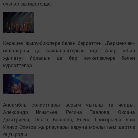
сүзләр еш ишетелде.
Керәшен җыру-биюләре белән беррәттән, «Бәрмәнчек»
йолаларны да сәхнәләштергән иде. Алар, «Кыз
җылату» йоласын да бар нечкәлекләре белән
күрсәттеләр.
Ансамбль солистлары аерым чыгыш та ясады.
Александр Игнатьев, Регина Павлова, Оксана
Дмитриева, Ольга Бачкова, Елена Григорьева һәм
Илнур Әхәтов җырлаулары аеруча моңлы һәм дәртле
яңгырады.