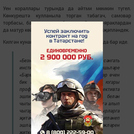
Уен кораллары турында да әйтми мөмкин түгел.
Көнкүрештә кулланыла торган табагач, самовар
торбасы, балта, чүкеч һ.б. шундый кирәк-яраклардан
да матур көй чыгарып булганын күреп тә гаҗәпләндек.
Килгән кунаклар арасында Винера Ганиева да бар иде.
«Безнең Казан дәүләт мәдәният һәм сәнгать
институтының күп кенә яшьләре
«Бәрмәнчек»тә җырлап йөри. Без алар өчен
бик шат, чөнки шундый дәрәҗәле, югары
профессиональ осталыкка ия коллективта
эшлиләр. Ел саен яңа программа белән
чыгыш ясасагыз да, халыкның сәхнәгә алып
чыгарлык җыр-биюләре күп гасырларга
җитәчәк. Озын-озак еллар рәхәтләнеп
эшләргә язсын!», — дип җылы теләкләрен
җиткерде ул.