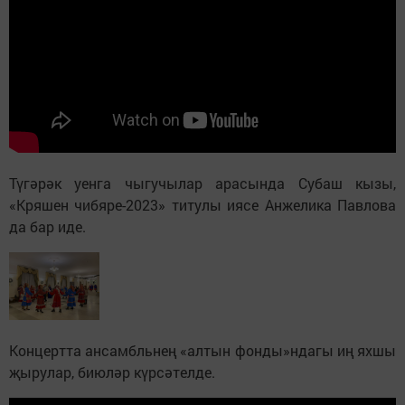
Түгәрәк уенга чыгучылар арасында Субаш кызы,
«Кряшен чибяре-2023» титулы иясе Анжелика Павлова
да бар иде.
Концертта ансамбльнең «алтын фонды»ндагы иң яхшы
җырулар, биюләр күрсәтелде.