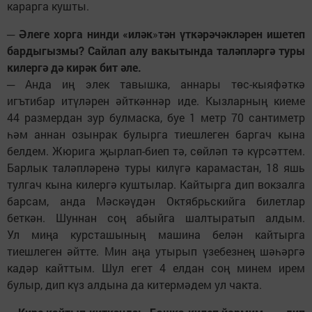
карарга кушты.
─ Әлеге хорга нинди «иләк
»
тән үткәрәчәкләрен ишетеп
бардыгызмы? Сайлап алу вакытында таләпләргә туры
килергә дә кирәк бит әле.
─ Анда иң элек тавышка, аннары төс-кыяфәткә
игътибар итүләрен әйткәннәр иде. Кызларның киеме
44 размердан зур булмаска, буе 1 метр 70 сантиметр
һәм аннан озынрак булырга тиешлеген баргач кына
белдем. Жюрига җырлап-биеп тә, сөйләп тә күрсәттем.
Барлык таләпләренә туры килүгә карамастан, 18 яшь
тулгач кына килергә куштылар. Кайтырга дип вокзалга
барсам, анда Мәскәүдән Октябрьскийга билетлар
беткән. Шуннан соң абыйга шалтыратып алдым.
Ул миңа курсташының машина белән кайтырга
тиешлеген әйтте. Мин аңа утырып үзебезнең шәһәргә
кадәр кайттым. Шул егет 4 елдан соң минем ирем
булыр, дип күз алдына да китермәдем ул чакта.