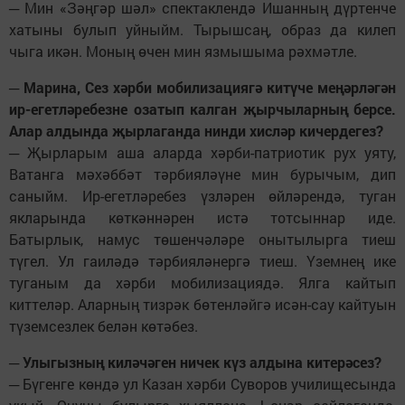
─ Мин «Зәңгәр шәл» спектаклендә Ишанның дүртенче
хатыны булып уйныйм. Тырышсаң, образ да килеп
чыга икән. Моның өчен мин язмышыма рәхмәтле.
─ Марина, Сез хәрби мобилизациягә китүче меңәрләгән
ир-егетләребезне озатып калган җырчыларның берсе.
Алар алдында җырлаганда нинди хисләр кичердегез?
─ Җырларым аша аларда хәрби-патриотик рух уяту,
Ватанга мәхәббәт тәрбияләүне мин бурычым, дип
саныйм. Ир-егетләребез үзләрен өйләрендә, туган
якларында көткәннәрен истә тотсыннар иде.
Батырлык, намус төшенчәләре онытылырга тиеш
түгел. Ул гаиләдә тәрбияләнергә тиеш. Үземнең ике
туганым да хәрби мобилизациядә. Ялга кайтып
киттеләр. Аларның тизрәк бөтенләйгә исән-сау кайтуын
түземсезлек белән көтәбез.
─ Улыгызның киләчәген ничек күз алдына китерәсез?
─ Бүгенге көндә ул Казан хәрби Суворов училищесында