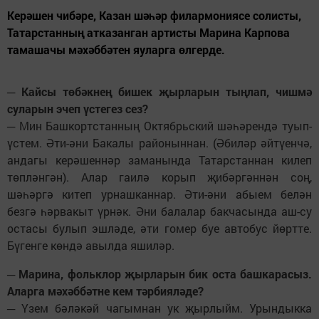
Керәшен чибәре, Казан шәһәр филармониясе солисты,
Татарстанның атказанган артисты Марина Карпова
тамашачы мәхәббәтен яуларга өлгерде.
─ Кайсы төбәкнең бишек җырларын тыңлап, чишмә
суларын эчеп үстегез сез?
─ Мин Башкортстанның Октябрьский шәһәрендә туып-
үстем. Әти-әни Бакалы районыннан. (Әбиләр әйтүенчә,
андагы керәшеннәр заманында Татарстаннан килеп
төпләнгән). Алар гаилә корып җибәргәннән соң,
шәһәргә китеп урнашканнар. Әти-әни абыем белән
безгә һәрвакыт үрнәк. Әни балалар бакчасында аш-су
остасы булып эшләде, әти гомер буе автобус йөртте.
Бүгенге көндә авылда яшиләр.
─ Марина, фольклор җырларын бик оста башкарасыз.
Аларга мәхәббәтне кем тәрбияләде?
─ Үзем бәләкәй чагымнан ук җырлыйм. Урындыкка