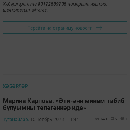
Хәбәрләрегезне
89172509795
номерына языгыз,
шалтыратып әйтегез.
Перейти на страницу новости
ХӘБӘРЛӘР
Марина Карпова: «Әти-әни минем табиб
булуымны теләгәннәр иде»
Туганайлар,
15 ноябрь 2023 - 11:44
1258
0
1