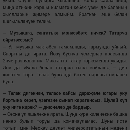
укый. Очучы булырга хыяллана. Һөнәр сайлаганда,
миңа әти-әни каршы килмәгән кебек, үзем дә баланың
хыялларын җимерә алмыйм. Яраткан эше белән
шөгыльләнүен телим.
─ Музыкага, сәнгатькә мөнәсәбәте ничек? Татарча
өйрәтәсезме?
─ Ул музыка мәктәбен тәмамлады, гармунда уйный.
Спортны да ярата. Йөзү буенча үсмерләр арасында
2нче разрядка ия. Мәктәптә татар төркемендә укыды.
Әни дә: «Бала белән татарча гына сөйләш», — дип
кисәтеп тора. Теләк булганда бөтен нәрсәгә өйрәнеп
була.
─ Теләк дигәннән, теләсә кайсы дәрәҗәле югары уку
йортына кереп, үзегезне сынап карагансыз. Шулай күп
уку нигә кирәк? — диючеләр дә бардыр.
─ Сәхнә ул яшьлекне ярата. Шуңа күрә киләчәккә башка
һөнәр булып торуы да комачауламас. Шуны истә
тотып, мин Мәскәү дәүләт университетының мәдәни