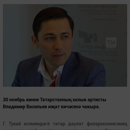
30 ноябрь көнне Татарстанның халык артисты
Владимир Васильев иҗат кичәсенә чакыра.
Г. Тукай исемендәге татар дәүләт филармониясенең