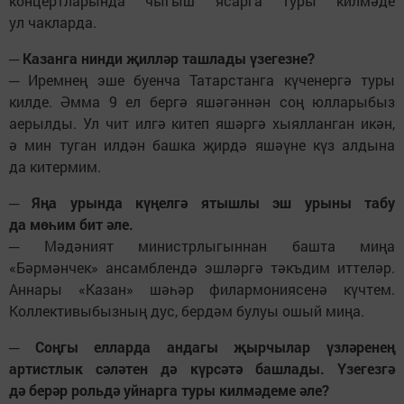
концертларында чыгыш ясарга туры килмәде
ул чакларда.
─ Казанга нинди җилләр ташлады үзегезне?
─ Иремнең эше буенча Татарстанга күченергә туры
килде. Әмма 9 ел бергә яшәгәннән соң юлларыбыз
аерылды. Ул чит илгә китеп яшәргә хыялланган икән,
ә мин туган илдән башка җирдә яшәүне күз алдына
да китермим.
─ Яңа урында күңелгә ятышлы эш урыны табу
да мөһим бит әле.
─ Мәдәният министрлыгыннан башта миңа
«Бәрмәнчек» ансамблендә эшләргә тәкъдим иттеләр.
Аннары «Казан» шәһәр филармониясенә күчтем.
Коллективыбызның дус, бердәм булуы ошый миңа.
─ Соңгы елларда андагы җырчылар үзләренең
артистлык сәләтен дә күрсәтә башлады. Үзегезгә
дә берәр рольдә уйнарга туры килмәдеме әле?