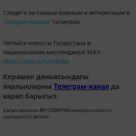
Следите за самым важным и интересным в
Telegram-канале
Татмедиа
Читайте новости Татарстана в
национальном мессенджере MАХ:
https://max.ru/tatmedia
Керәшен дөньясындагы
яңалыкларны
Телеграм-канал
да
карап барыгыз.
Хәбәрләрегезне
89172509795
номерына языгыз,
шалтыратып әйтегез.