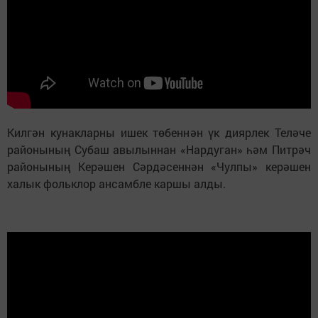
Килгән кунакларны ишек төбеннән үк диярлек Теләче
районының Субаш авылыннан «Нардуган» һәм Питрәч
районының Керәшен Сәрдәсеннән «Чулпы» керәшен
халык фольклор ансамбле каршы алды.