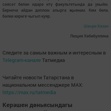
сәясәт белән идарә итү факультетында да укыйм.
Берничә айдан диплом алырга җыенам. Кем белә,
бәлки кирәге чыгып куяр.
Шәһри Казан
Люция Хәбибуллина
Следите за самым важным и интересным в
Telegram-канале
Татмедиа
Читайте новости Татарстана в
национальном мессенджере MАХ:
https://max.ru/tatmedia
Керәшен дөньясындагы