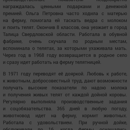
награждалась ценными подарками и денежной
премией. Ольга Петровна часто ходила с матерью
на ферму, помогала ей таскать ведра с молоком
и поить телят. Окончив 8 классов, она уезжает в город
Талица Свердловской области. Работала в обувной
фабрике, очень скучала по родным местам,
вспоминала о телятах, за которыми ухаживала мать.
Через год в 1968 году возвращается в родное село
и сразу идет работать на ферму телятницей.
В 1971 году переводят её дояркой. Любовь к работе,
к животным, добросовестный труд, дают возможности
получать высокие показатели по надою молока
и получения живых телят от каждой дойной коровы.
Регулярно выполняла производственные задания
и соцобязательства. 365 дней в любую погоду,
животновод идет на ферму, кормит животных.
Работала с удовольствием. При ручной дойке,
обслуживали по 16, когда фермы оснащались