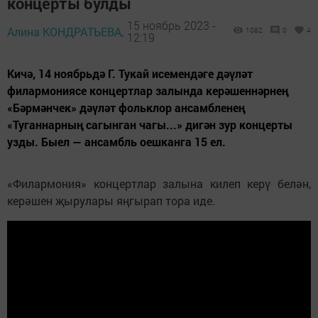
концерты булды
15 ноябрь 2023 -
Алина КОНДРАТЬЕВА,
1082
0
4
12:19
Кичә, 14 ноябрьдә Г. Тукай исемендәге дәүләт
филармониясе концертлар залында керәшеннәрнең
«Бәрмәнчек» дәүләт фольклор ансамбленең
«Туганнарның сагынган чагы...» дигән зур концерты
узды. Быел — ансамбль оешканга 15 ел.
«Филармония» концертлар залына килеп керү белән,
керәшен җырулары яңгырап тора иде.