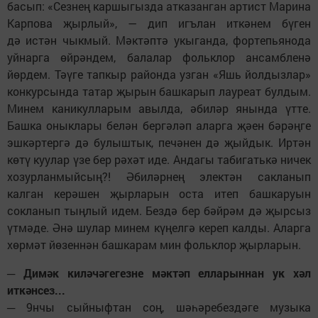
басып: «Сезнең каршыгызда атказанган артист Марина
Карпова җырлый», — дип игълан иткәнем бүген
дә истән чыкмый. Мәктәптә укыганда, фортепьянода
уйнарга өйрәндем, балалар фольклор ансамбленә
йөрдем. Тәүге тапкыр районда узган «Яшь йолдызлар»
конкурсында татар җырын башкарып лауреат булдым.
Минем каникулларым авылда, әбиләр янында үтте.
Башка оныклары белән бергәләп аларга җәен бәрәңге
эшкәртергә дә булыштык, печәнен дә җыйдык. Иртән
көтү куулар үзе бер рәхәт иде. Андагы табигатькә ничек
хозурланмыйсың?! Әбиләрнең электән сакланып
калган керәшен җырларын оста итеп башкаруын
сокланып тыңлый идем. Бездә бер бәйрәм дә җырсыз
үтмәде. Әнә шулар минем күңелгә кереп калды. Аларга
хөрмәт йөзеннән башкарам мин фольклор җырларын.
─ Димәк киләчәгегезне мәктәп елларыннан ук хәл
иткәнсез...
─ 9нчы сыйныфтан соң, шәһәребездәге музыка