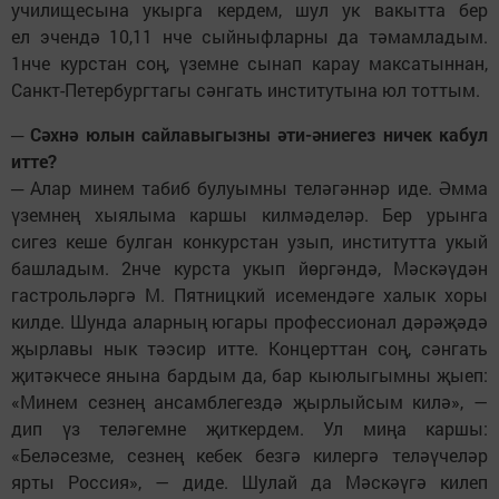
училищесына укырга кердем, шул ук вакытта бер
ел эчендә 10,11 нче сыйныфларны да тәмамладым.
1нче курстан соң, үземне сынап карау максатыннан,
Санкт-Петербургтагы сәнгать институтына юл тоттым.
─ Сәхнә юлын сайлавыгызны әти-әниегез ничек кабул
итте?
─ Алар минем табиб булуымны теләгәннәр иде. Әмма
үземнең хыялыма каршы килмәделәр. Бер урынга
сигез кеше булган конкурстан узып, институтта укый
башладым. 2нче курста укып йөргәндә, Мәскәүдән
гастрольләргә М. Пятницкий исемендәге халык хоры
килде. Шунда аларның югары профессионал дәрәҗәдә
җырлавы нык тәэсир итте. Концерттан соң, сәнгать
җитәкчесе янына бардым да, бар кыюлыгымны җыеп:
«Минем сезнең ансамблегездә җырлыйсым килә», —
дип үз теләгемне җиткердем. Ул миңа каршы:
«Беләсезме, сезнең кебек безгә килергә теләүчеләр
ярты Россия», — диде. Шулай да Мәскәүгә килеп