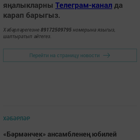
яңалыкларны
Телеграм-канал
да
карап барыгыз.
Хәбәрләрегезне
89172509795
номерына языгыз,
шалтыратып әйтегез.
Перейти на страницу новости
ХӘБӘРЛӘР
«Бәрмәнчек» ансамбленең юбилей