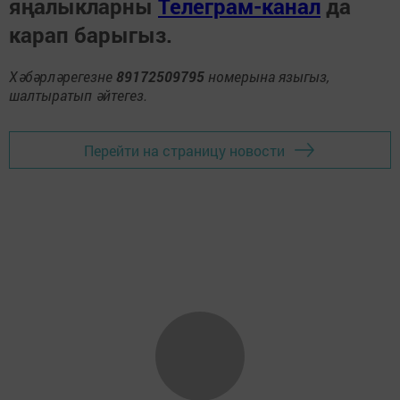
яңалыкларны
Телеграм-канал
да
карап барыгыз.
Хәбәрләрегезне
89172509795
номерына языгыз,
шалтыратып әйтегез.
Перейти на страницу новости