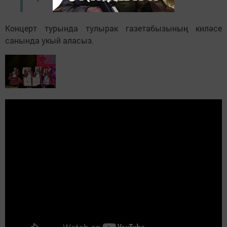
Концерт турында тулырак газетабызының киләсе
санында укый аласыз.