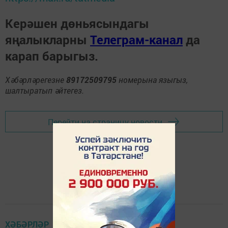
Керәшен дөньясындагы
яңалыкларны
Телеграм-канал
да
карап барыгыз.
Хәбәрләрегезне
89172509795
номерына языгыз,
шалтыратып әйтегез.
Перейти на страницу новости
ХӘБӘРЛӘР