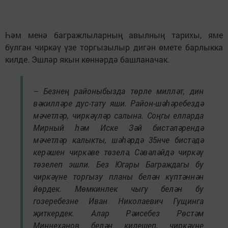
Һәм менә багражлыларның авылның тарихы, яме
булган чиркәү үзе торгызылыр дигән өмете барлыкка
килде. Эшләр якын көннәрдә башланачак.
– Безнең районыбызда төрле милләт, дин
вәкилләре дус-тату яши. Район-шәһәребездә
мәчетләр, чиркәүләр салына. Соңгы елларда
Мирный һәм Иске Зәй бистәләрендә
мәчетләр калыкты, шәһәрдә 35нче бистәдә
керәшен чиркәве төзелә, Сәвәләйдә чиркәү
төзелеп эшли. Без Югары Баграждагы бу
чиркәүне торгызу планы белән күптәннән
йөрдек. Мөмкинлек чыгу белән бу
гозеребезне Иван Николаевич Гущинга
җиткердек. Алар Рәисебез Рөстәм
Миңнеханов белән килешеп, чиркәүне