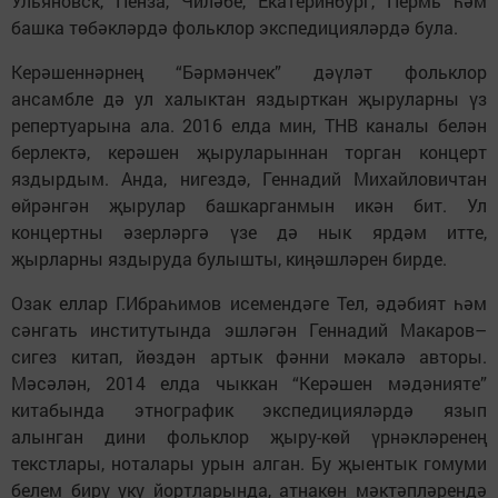
Ульяновск, Пенза, Чиләбе, Екатеринбург, Пермь һәм
башка төбәкләрдә фольклор экспедицияләрдә була.
Керәшеннәрнең “Бәрмәнчек” дәүләт фольклор
ансамбле дә ул халыктан яздырткан җыруларны үз
репертуарына ала. 2016 елда мин, ТНВ каналы белән
берлектә, керәшен җыруларыннан торган концерт
яздырдым. Анда, нигездә, Геннадий Михайловичтан
өйрәнгән җырулар башкарганмын икән бит. Ул
концертны әзерләргә үзе дә нык ярдәм итте,
җырларны яздыруда булышты, киңәшләрен бирде.
Озак еллар Г.Ибраһимов исемендәге Тел, әдәбият һәм
сәнгать институтында эшләгән Геннадий Макаров–
сигез китап, йөздән артык фәнни мәкалә авторы.
Мәсәлән, 2014 елда чыккан “Керәшен мәдәнияте”
китабында этнографик экспедицияләрдә язып
алынган дини фольклор җыру-көй үрнәкләренең
текстлары, ноталары урын алган. Бу җыентык гомуми
белем бирү уку йортларында, атнакөн мәктәпләрендә