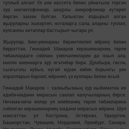
туплый алган! Ул әле кассета белән уйнатыла торган
зур магнитофоннар, шнурлы микрофоннар күтәреп
йөргән заман булган. Халыктан яздырып алган
җыруларны эшкәртеп, ноталарга сала, аларны туплап,
күпсанлы китаплар бастырып чыгара ул.
Җырулар, бию-уеннарны берәмтекләп өйрәнү белән
беррәттән, Геннадий Макаров керәшеннәрнең төрле
төбәкләрдәге сөйләм үзенчәлекләрен дә язып ала,
милли киемнәргә зур игътибар бирә. Думбыра, гөслә,
сызгычлы кубыз, нугай курае кебек борынгы уен
коралларын барлап, өйрәнеп, үз куллары белән ясый.
Геннадий Макаров – халкыбызның зур кыйммәткә ия
әдәби-мәдәни мирасын саклап калучыларның берсе.
Ничәмә-ничә еллар ул илебезнең төрле төбәкләренә
сибелгән керәшеннәрнең мәдәни мирасын өйрәнә. Шул
максаттан ул Кострома, Әстерхан, Удмуртия,
Башкорстан, Чувашия, Мордовия, Оренбург, Самара,