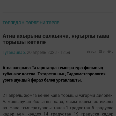
ТӨРЛЕДӘН-ТӨРЛЕ НИ ТӨРЛЕ
Атна ахырына салкынча, яңгырлы һава
торышы көтелә
Туганайлар,
20 апрель 2023 - 12:59
903
0
0
Атна ахырына Татарстанда температура фонының
түбәнәюе көтелә. Татарстанның Гидрометеорология
үзәге шундый фараз белән уртаклашты.
21 апрель, җомга көнне һава торышы үзгәрми диярлек.
Алмашынучан болытлы һава, явым-төшем ихтималы
аз. Һава температурасы төнлә 1 градустан 6 градуска
кадәр һәм көндез 14 градустан 19 градуска кадәр