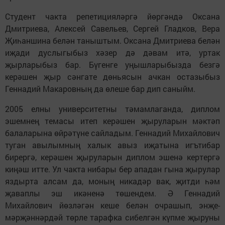
Студент чакта репетицияләргә йөргәндә Оксана
Дмитриева, Алексей Савельев, Сергей Гладков, Вера
Җиһаншина белән таныштым. Оксана Дмитриева белән
иҗади дуслыгыбыз хәзер дә дәвам итә, уртак
җырларыбыз бар. Бүгенге уңышларыбызда безгә
керәшен җыр сәнгате дөньясын ачкан остазыбыз
Геннадий Макаровның да өлеше бар дип саныйм.
2005 елны университетны тәмамлаганда, диплом
эшемнең темасы итеп керәшен җыруларын мәктәп
балаларына өйрәтүне сайладым. Геннадий Михайлович
туган авылымның халык авыз иҗатына игътибар
бирергә, керәшен җыруларын диплом эшенә кертергә
киңәш итте. Ул чакта нибары бер ападан гына җырулар
яздырта алсам да, моның никадәр вак, җитди һәм
җаваплы эш икәненә төшендем. Ә Геннадий
Михайлович йөзләгән кеше белән очрашып, энҗе-
мәрҗәннәрдәй төрле тарафка сибелгән күпме җыруны