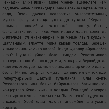
Геннадий Михайлович мине үзенең эшчәнлеге һәм
гадилеге белән сокландыра. Аны беренче мәртәбә 2002
елда, Казан дәүләт педагогика унверситетының
музыка факультетында укыганда күрдем. “Керәшен
яшьләрен ансамбльгә чакырам”, – дип, ул безнең
факультетка килгән иде. Репетициягә дәште, көнен дә
билгеләде. Ул әйткәннәрне мин үземә язып куйдым.
Шатландым, әлбәттә. Миңа кызык тоелды. Керәшен
яшьләреннән кемнәр килер? Нинди җырлар өйрәнербез
икән? Шундый уйлар белән килдем. Репетицияләр
консерватория бинасында үтә, моңарчы беркайда да
ишетелмәгән, үзенчәлекле өр-яңа җырлар өйрәтә иде ул
безгә. Минем аларны гомумән дә ишеткәнем юк иде.
Репертуарыбыз шактый тулылангач, Олы көнгә,
Рождествога һәм башка бәйрәмнәргә багышланган
концертлар белән чыгыш ясадык. Геннадий Макаров
оештырган шушы кечкенә генә “Бәрмәнчек” студентлар
ансамбле 2008 елда дәүләт ансамбле статусына
иреште.