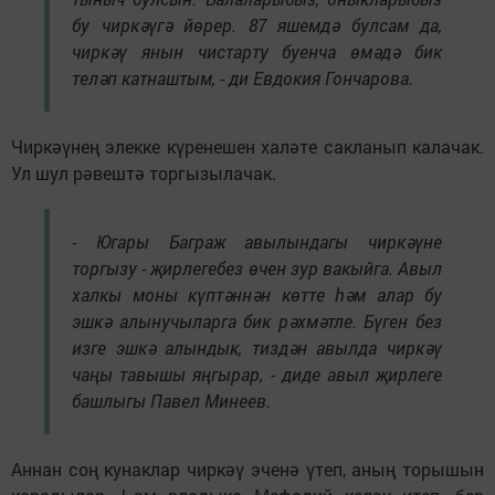
бу чиркәүгә йөрер. 87 яшемдә булсам да,
чиркәү янын чистарту буенча өмәдә бик
теләп катнаштым, - ди Евдокия Гончарова.
Чиркәүнең элекке күренешен халәте сакланып калачак.
Ул шул рәвештә торгызылачак.
- Югары Баграж авылындагы чиркәүне
торгызу - җирлегебез өчен зур вакыйга. Авыл
халкы моны күптәннән көтте һәм алар бу
эшкә алынучыларга бик рәхмәтле. Бүген без
изге эшкә алындык, тиздән авылда чиркәү
чаңы тавышы яңгырар, - диде авыл җирлеге
башлыгы Павел Минеев.
Аннан соң кунаклар чиркәү эченә үтеп, аның торышын