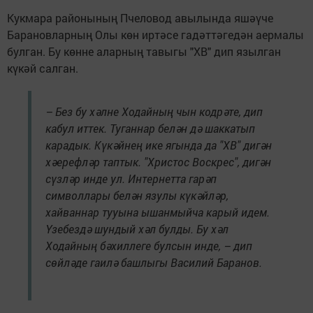
Кукмара районының Пчеловод авылында яшәүче
Барановларның Олы көн иртәсе гадәттәгедән аермалы
булган. Бу көнне аларның тавыгы "ХВ" дип язылган
күкәй салган.
– Без бу хәлне Ходайның чын кодрәте, дип
кабул иттек. Туганнар белән дә шаккатып
карадык. Күкәйнең ике ягында да "ХВ" дигән
хәерефләр таптык. "Христос Воскрес", дигән
сүзләр инде ул. Интернетта гарәп
символлары белән язулы күкәйләр,
хайваннар тууына ышанмыйча карый идем.
Үзебездә шундый хәл булды. Бу хәл
Ходайның бәхиллеге булсын инде, – дип
сөйләде гаилә башлыгы Василий Баранов.