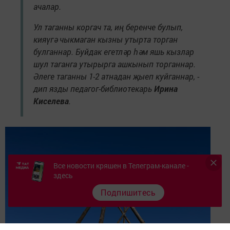
ачалар.
Ул таганны коргач та, иң беренче булып,
кияүгә чыкмаган кызны утырта торган
булганнар. Буйдак егетләр һәм яшь кызлар
шул таганга утырырга ашкынып торганнар.
Әлеге таганны 1-2 атнадан җыеп куйганнар, -
дип язды педагог-библиотекарь
Ирина
Киселева
.
Все новости кряшен в Телеграм-канале -
здесь
Подпишитесь