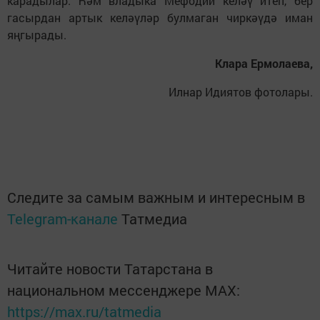
карадылар. Һәм владыка Мефодий келәү итеп, бер
гасырдан артык келәүләр булмаган чиркәүдә иман
яңгырады.
Клара Ермолаева,
Илнар Идиятов фотолары.
Следите за самым важным и интересным в
Telegram-канале
Татмедиа
Читайте новости Татарстана в
национальном мессенджере MАХ:
https://max.ru/tatmedia