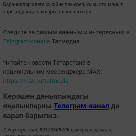
Барановлар әлеге күкәйне пешереп, кызылга манып,
тәре алдында сакларга планлаштыра.
Следите за самым важным и интересным в
Telegram-канале
Татмедиа
Читайте новости Татарстана в
национальном мессенджере MАХ:
https://max.ru/tatmedia
Керәшен дөньясындагы
яңалыкларны
Телеграм-канал
да
карап барыгыз.
Хәбәрләрегезне
89172509795
номерына языгыз,
шалтыратып әйтегез.