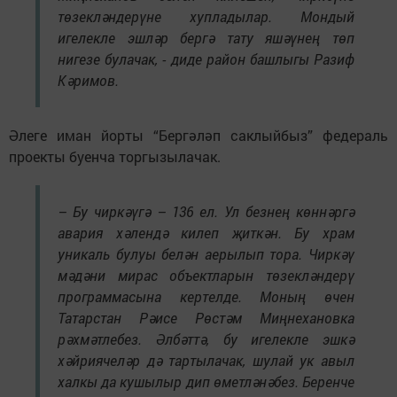
төзекләндерүне хупладылар. Мондый
игелекле эшләр бергә тату яшәүнең төп
нигезе булачак, - диде район башлыгы Разиф
Кәримов.
Әлеге иман йорты “Бергәләп саклыйбыз” федераль
проекты буенча торгызылачак.
– Бу чиркәүгә – 136 ел. Ул безнең көннәргә
авария хәлендә килеп җиткән. Бу храм
уникаль булуы белән аерылып тора. Чиркәү
мәдәни мирас объектларын төзекләндерү
программасына кертелде. Моның өчен
Татарстан Рәисе Рөстәм Миңнехановка
рәхмәтлебез. Әлбәттә, бу игелекле эшкә
хәйриячеләр дә тартылачак, шулай ук авыл
халкы да кушылыр дип өметләнәбез. Беренче