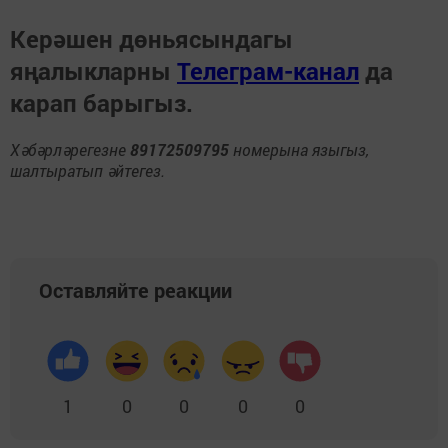
Керәшен дөньясындагы
яңалыкларны
Телеграм-канал
да
карап барыгыз.
Хәбәрләрегезне
89172509795
номерына языгыз,
шалтыратып әйтегез.
Оставляйте реакции
1
0
0
0
0