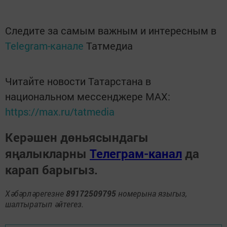
Следите за самым важным и интересным в
Telegram-канале
Татмедиа
Читайте новости Татарстана в
национальном мессенджере MАХ:
https://max.ru/tatmedia
Керәшен дөньясындагы
яңалыкларны
Телеграм-канал
да
карап барыгыз.
Хәбәрләрегезне
89172509795
номерына языгыз,
шалтыратып әйтегез.