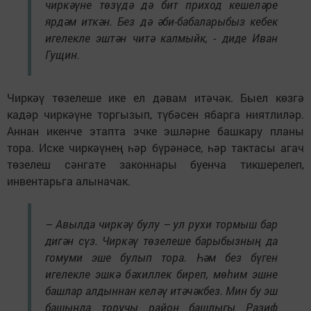
чиркәүне төзүдә дә бит приход кешеләре
ярдәм иткән. Без дә әби-бабаларыбыз кебек
игелекле эштән читә калмыйк, - диде Иван
Гущин.
Чиркәү төзелеше ике ел дәвам итәчәк. Быел көзгә
кадәр чиркәүне торгызып, түбәсен ябарга ниятлиләр.
Аннан икенче этапта эчке эшләрне башкару планы
тора. Иске чиркәүнең һәр бүрәнәсе, һәр тактасы агач
төзелеш сәнгате законнары буенча тикшерелеп,
инвентарьга алыначак.
– Авылда чиркәү булу – ул рухи тормыш бар
дигән сүз. Чиркәү төзелеше барыбызның да
гомуми эше булып тора. Һәм без бүген
игелекле эшкә бәхиллек биреп, мөһим эшне
башлар алдыннан келәү итәчәкбез. Мин бу эш
башында торучы район башлыгы Разиф