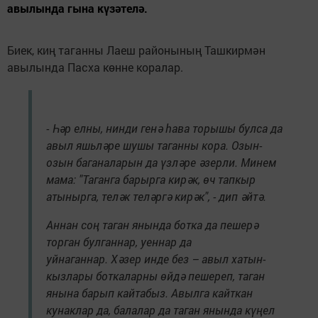
авылында гына күзәтелә.
Биек, киң таганны Лаеш районының Ташкирмән
авылында Пасха көнне коралар.
- Һәр елны, нинди генә һава торышы булса да
авыл яшьләре шушы таганны кора. Озын-
озын баганаларын да үзләре әзерли. Минем
мама: "Таганга барырга кирәк, өч тапкыр
атынырга, теләк теләргә кирәк", - дип әйтә.
Аннан соң таган янында ботка да пешерә
торган булганнар, уеннар да
уйнаганнар. Хәзер инде без – авыл хатын-
кызлары боткаларны өйдә пешереп, таган
янына барып кайтабыз. Авылга кайткан
кунаклар да, балалар да таган янында күңел