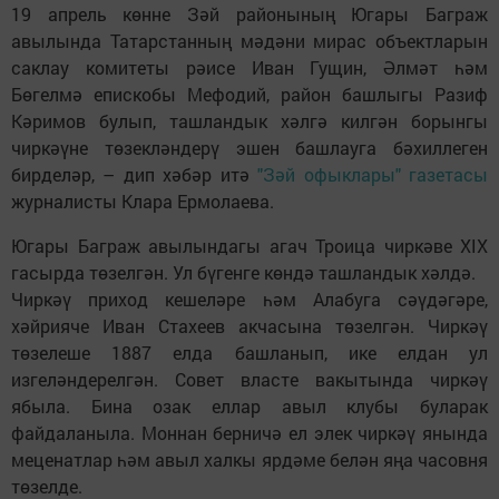
19 апрель көнне Зәй районының Югары Баграж
авылында Татарстанның мәдәни мирас объектларын
саклау комитеты рәисе Иван Гущин, Әлмәт һәм
Бөгелмә епискобы Мефодий, район башлыгы Разиф
Кәримов булып, ташландык хәлгә килгән борынгы
чиркәүне төзекләндерү эшен башлауга бәхиллеген
бирделәр, – дип хәбәр итә
"Зәй офыклары" газетасы
журналисты Клара Ермолаева.
Югары Баграж авылындагы агач Троица чиркәве XIX
гасырда төзелгән. Ул бүгенге көндә ташландык хәлдә.
Чиркәү приход кешеләре һәм Алабуга сәүдәгәре,
хәйрияче Иван Стахеев акчасына төзелгән. Чиркәү
төзелеше 1887 елда башланып, ике елдан ул
изгеләндерелгән. Совет власте вакытында чиркәү
ябыла. Бина озак еллар авыл клубы буларак
файдаланыла. Моннан берничә ел элек чиркәү янында
меценатлар һәм авыл халкы ярдәме белән яңа часовня
төзелде.