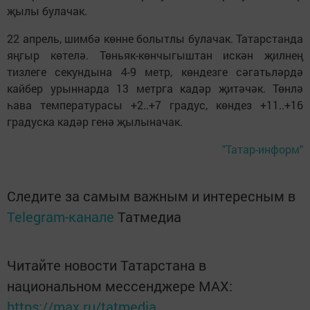
җылы булачак.
22 апрель, шимбә көнне болытлы булачак. Татарстанда
яңгыр көтелә. Төньяк-көнчыгыштан искән җилнең
тизлеге секундына 4-9 метр, көндезге сәгатьләрдә
кайбер урыннарда 13 метрга кадәр җитәчәк. Төнлә
һава температурасы +2..+7 градус, көндез +11..+16
градуска кадәр генә җылыначак.
"Татар-информ"
Следите за самым важным и интересным в
Telegram-канале
Татмедиа
Читайте новости Татарстана в
национальном мессенджере MАХ:
https://max.ru/tatmedia