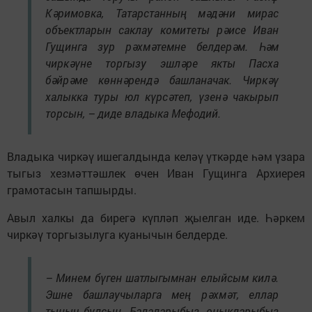
Кәримовка, Татарстанның мәдәни мирас
объектларын саклау комитеты рәисе Иван
Гущинга зур рәхмәтемне белдерәм. Һәм
чиркәүне торгызу эшләре якты Пасха
бәйрәме көннәрендә башланачак. Чиркәү
халыкка туры юл күрсәтеп, үзенә чакырып
торсын, – диде владыка Мефодий.
Владыка чиркәү ишегалдында келәү үткәрде һәм үзара
тыгыз хезмәттәшлек өчен Иван Гущинга Архиерея
грамотасын тапшырды.
Авыл халкы да бирегә күпләп җыелган иде. Һәркем
чиркәү торгызылуга куанычын белдерде.
– Минем бүген шатлыгымнан елыйсым килә.
Эшне башлаучыларга мең рәхмәт, еллар
тыныч булсын. Балаларыбыз, оныкларыбыз