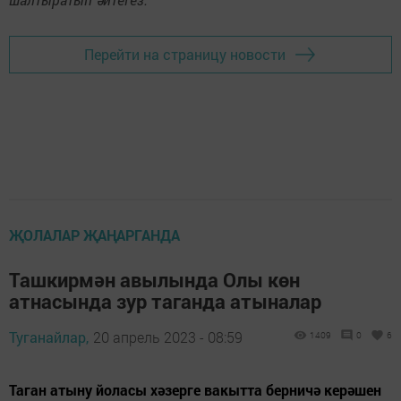
Перейти на страницу новости
ҖОЛАЛАР ҖАҢАРГАНДА
Ташкирмән авылында Олы көн
атнасында зур таганда атыналар
Туганайлар,
20 апрель 2023 - 08:59
1409
0
6
Таган атыну йоласы хәзерге вакытта берничә керәшен