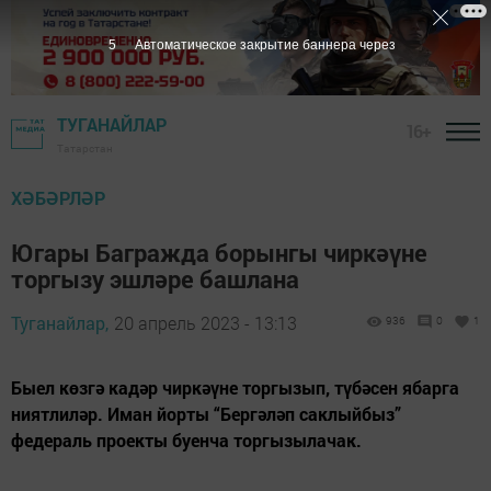
4
Автоматическое закрытие баннера через
ТУГАНАЙЛАР
16+
Татарстан
ХӘБӘРЛӘР
Югары Багражда борынгы чиркәүне
торгызу эшләре башлана
Туганайлар,
20 апрель 2023 - 13:13
936
0
1
Быел көзгә кадәр чиркәүне торгызып, түбәсен ябарга
ниятлиләр. Иман йорты “Бергәләп саклыйбыз”
федераль проекты буенча торгызылачак.