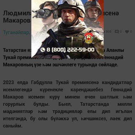
Людмила Аланлы: Тукай премиясенә
Макаров лаеклы
Туганайлар,
20 апрель 2023 - 12:00
805
0
0
Татарстан язучылар союзы члены Людмила Аланлы
Тукай премиясенә кандидат карендәшебез Геннадий
Макаровның үзе һәм эшчәнлеге турында сөйләде.
2023 елда Габдулла Тукай премиясенә кандидатлар
исемлегендә күренекле карендәшебез Геннадий
Макаров исемен күрү минем өчен шатлык һәм
горурлык булды. Быел, Татарстанда милли
мәдәниятләр һәм традицияләр елы дип игълан
ителгәндә, бу олы бүләккә ул, һичшиксез, лаек дип
саныйм.