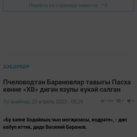
Перейти на страницу новости
ХӘБӘРЛӘР
Пчеловодтан Барановлар тавыгы Пасха
көнне «ХВ» дигән язулы күкәй салган
Туганайлар,
20 апрель 2023 - 09:29
1028
0
4
«Бу хәлне Ходайның чын могҗизасы, кодрәте», - дип
кабул иттек, диде Василий Баранов.