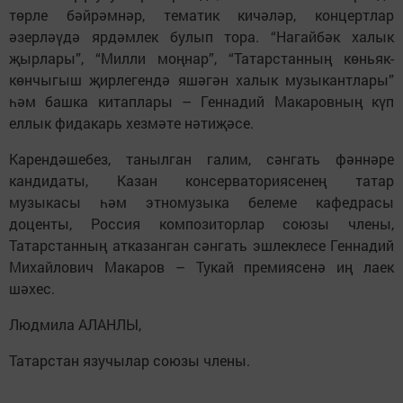
төрле бәйрәмнәр, тематик кичәләр, концертлар
әзерләүдә ярдәмлек булып тора. “Нагайбәк халык
җырлары”, “Милли моңнар”, “Татарстанның көньяк-
көнчыгыш җирлегендә яшәгән халык музыкантлары”
һәм башка китаплары – Геннадий Макаровның күп
еллык фидакарь хезмәте нәтиҗәсе.
Карендәшебез, танылган галим, сәнгать фәннәре
кандидаты, Казан консерваториясенең татар
музыкасы һәм этномузыка белеме кафедрасы
доценты, Россия композиторлар союзы члены,
Татарстанның атказанган сәнгать эшлеклесе Геннадий
Михайлович Макаров – Тукай премиясенә иң лаек
шәхес.
Людмила АЛАНЛЫ,
Татарстан язучылар союзы члены.