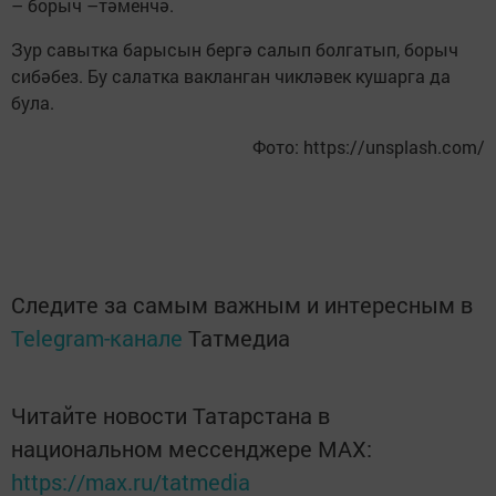
– борыч –тәменчә.
Зур савытка барысын бергә салып болгатып, борыч
сибәбез. Бу салатка вакланган чикләвек кушарга да
була.
Фото: https://unsplash.com/
Следите за самым важным и интересным в
Telegram-канале
Татмедиа
Читайте новости Татарстана в
национальном мессенджере MАХ:
https://max.ru/tatmedia