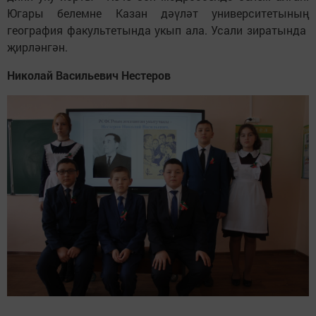
Югары белемне Казан дәүләт университетының
география факультетында укып ала. Усали зиратында
җирләнгән.
Николай Васильевич Нестеров