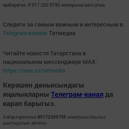
җибәрегез. 8 917 250 9795 номерына ватсапка.
Следите за самым важным и интересным в
Telegram-канале
Татмедиа
Читайте новости Татарстана в
национальном мессенджере MАХ:
https://max.ru/tatmedia
Керәшен дөньясындагы
яңалыкларны
Телеграм-канал
да
карап барыгыз.
Хәбәрләрегезне
89172509795
номерына языгыз,
шалтыратып әйтегез.