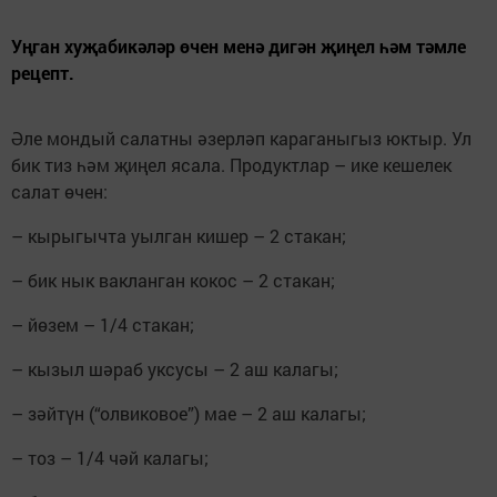
Уңган хуҗабикәләр өчен менә дигән җиңел һәм тәмле
рецепт.
Әле мондый салатны әзерләп караганыгыз юктыр. Ул
бик тиз һәм җиңел ясала. Продуктлар – ике кешелек
салат өчен:
– кырыгычта уылган кишер – 2 стакан;
– бик нык вакланган кокос – 2 стакан;
– йөзем – 1/4 стакан;
– кызыл шәраб уксусы – 2 аш калагы;
– зәйтүн (“олвиковое”) мае – 2 аш калагы;
– тоз – 1/4 чәй калагы;