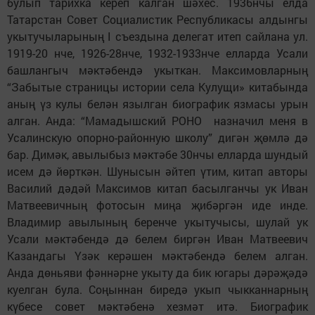
булып тарихка кереп калган шәхес. 1936нчы елда
Татарстан Совет Социалистик Республикасы алдынгы
укытучыларының I съездына делегат итеп сайлана ул.
1919-20 нче, 1926-28нче, 1932-1933нче елларда Усали
башлангыч мәктәбендә укыткан. Максимовларның
“Забытые страницы истории села Кулущи» китабында
аның үз кулы белән язылган биографик язмасы урын
алган. Анда: “Мамадышский РОНО назначил меня в
Усалинскую опорно-районную школу” дигән җөмлә дә
бар. Димәк, авылыбыз мәктәбе 30нчы елларда шундый
исем дә йөрткән. Шунысын әйтеп үтим, китап авторы
Василий дәдәй Максимов китап басылганчы ук Иван
Матвеевичның фотосын миңа җибәргән иде инде.
Владимир авылының беренче укытучысы, шулай ук
Усали мәктәбендә дә белем биргән Иван Матвеевич
Казандагы Үзәк керәшен мәктәбендә белем алган.
Анда дөньяви фәннәрне укыту да бик югары дәрәҗәдә
куелган була. Соңыннан биредә укып чыкканнарның
күбесе совет мәктәбенә хезмәт итә. Биографик