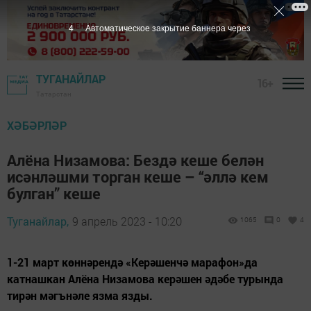
3
Автоматическое закрытие баннера через
ТУГАНАЙЛАР
16+
Татарстан
ХӘБӘРЛӘР
Алёна Низамова: Бездә кеше белән
исәнләшми торган кеше – “әллә кем
булган” кеше
Туганайлар,
9 апрель 2023 - 10:20
1065
0
4
1-21 март көннәрендә «Керәшенчә марафон»да
катнашкан Алёна Низамова керәшен әдәбе турында
тирән мәгънәле язма язды.