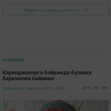
Перейти на страницу новости
ХӘБӘРЛӘР
Карендәшләргә бәйрәмдә бүләккә
бәрмәнчек бәйләме
Туганайлар,
9 апрель 2023 - 09:35
884
0
2