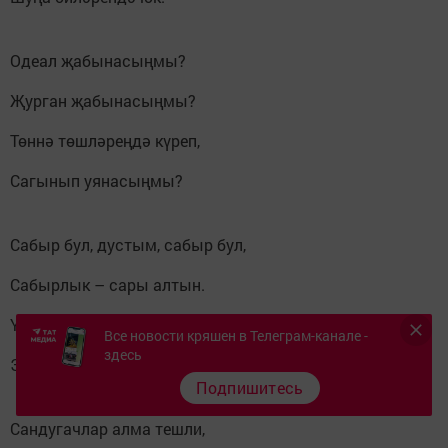
Одеал җабынасыңмы?
Җурган җабынасыңмы?
Төннә төшләреңдә күреп,
Сагынып уянасыңмы?
Сабыр бул, дустым, сабыр бул,
Сабырлык – сары алтын.
Үзем сабыр булалмадым,
Все новости кряшен в Телеграм-канале -
здесь
Эчләрем тулы ялкын.
Подпишитесь
Сандугачлар алма тешли,