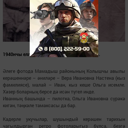
1940нчы еллар уртасында төшерелгән фото.
Әлеге фотода Мамадыш районының Колышчы авылы
керәшеннәре – әниләре – Вера Ивановна Настена (кыз
фамилиясе), малай – Иван, кыз кеше Ольга исемле.
Хәзер боларның берсе дә исән түгел инде.
Иванның башында – пилотка, Ольга Ивановна сүрәкә
кигән, тәңкәле тамаксасы да бар.
Кадерле укучылар, шушындый керәшен тарихын
чагылдырган ретро фотоларыгыз булса, безгә