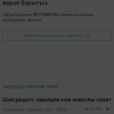
карап барыгыз.
Хәбәрләрегезне
89172509795
номерына языгыз,
шалтыратып әйтегез.
Перейти на страницу новости
ТӨРЛЕДӘН-ТӨРЛЕ НИ ТӨРЛЕ
Шәп рецепт: кишерле һәм кокослы салат
Туганайлар,
9 апрель 2023 - 08:00
824
0
0