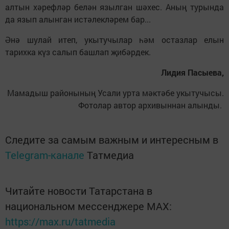
алтын хәрефләр белән язылган шәхес. Аның турында
да язып алынган истәлекләрем бар...
Әнә шулай итеп, укытучылар һәм остазлар елын
тарихка күз салып башлап җибәрдек.
Лидия Пасыева,
Мамадыш районының Усали урта мәктәбе укытучысы.
Фотолар автор архивыннан алынды.
Следите за самым важным и интересным в
Telegram-канале
Татмедиа
Читайте новости Татарстана в
национальном мессенджере MАХ:
https://max.ru/tatmedia