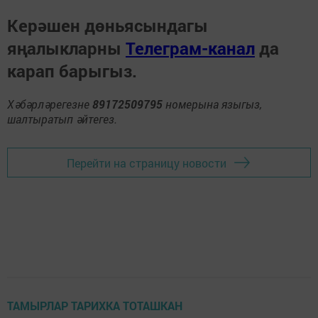
Керәшен дөньясындагы
яңалыкларны
Телеграм-канал
да
карап барыгыз.
Хәбәрләрегезне
89172509795
номерына языгыз,
шалтыратып әйтегез.
Перейти на страницу новости
ТАМЫРЛАР ТАРИХКА ТОТАШКАН