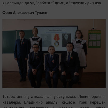
язмасында да ул, “работал” дими, ә “служил» дип яза.
Фрол Алексеевич Тупаев
Татарстанның атказанган укытучысы, Ленин ордены
кавалеры, Владимир авылы кешесе, Үзәк керәшен
мәктәбендә укытучылык белемен алган Фрол