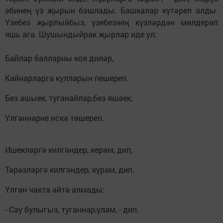
әбинең үз җырын башлады. Башкалар күтәреп алды.
Үзебез җырлыйбыз, үзебезнең күзләрдән мөлдерәп
яшь ага. Шушындыйрак җырлар иде ул:
Байлар балларны коя диләр,
Кайнарларга кулларын пешереп.
Без ашыек, туганайлар,без яшәек,
Үлгәннәрне искә төшереп.
Ишекләргә килгәндер, керәм, дип,
Тәрәзләргә килгәндер, күрәм, дип.
Үлгән чакта әйтә алмады:
- Сау булыгыз, туганнар,үләм, - дип.