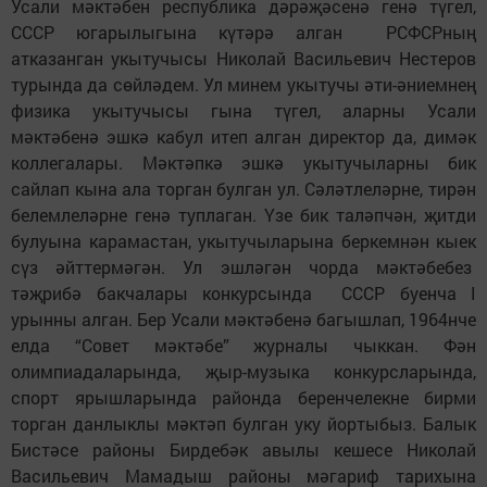
Усали мәктәбен республика дәрәҗәсенә генә түгел,
СССР югарылыгына күтәрә алган РСФСРның
атказанган укытучысы Николай Васильевич Нестеров
турында да сөйләдем. Ул минем укытучы әти-әниемнең
физика укытучысы гына түгел, аларны Усали
мәктәбенә эшкә кабул итеп алган директор да, димәк
коллегалары. Мәктәпкә эшкә укытучыларны бик
сайлап кына ала торган булган ул. Сәләтлеләрне, тирән
белемлеләрне генә туплаган. Үзе бик таләпчән, җитди
булуына карамастан, укытучыларына беркемнән кыек
сүз әйттермәгән. Ул эшләгән чорда мәктәбебез
тәҗрибә бакчалары конкурсында СССР буенча I
урынны алган. Бер Усали мәктәбенә багышлап, 1964нче
елда “Совет мәктәбе” журналы чыккан. Фән
олимпиадаларында, җыр-музыка конкурсларында,
спорт ярышларында районда беренчелекне бирми
торган данлыклы мәктәп булган уку йортыбыз. Балык
Бистәсе районы Бирдебәк авылы кешесе Николай
Васильевич Мамадыш районы мәгариф тарихына