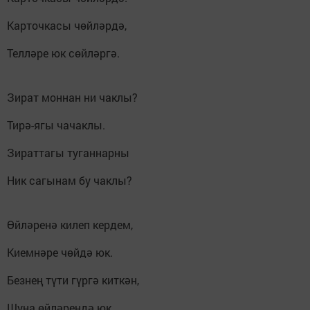
Карточкасы чөйләрдә,
Телләре юк сөйләргә.
Зират моннан ни чаклы?
Тирә-ягы чачаклы.
Зираттагы туганнарны
Ник сагынам бу чаклы?
Өйләренә килеп кердем,
Киемнәре чөйдә юк.
Безнең түти гүргә киткән,
Шуңа өйләрендә юк.