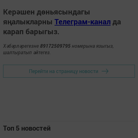
Керәшен дөньясындагы
яңалыкларны
Телеграм-канал
да
карап барыгыз.
Хәбәрләрегезне
89172509795
номерына языгыз,
шалтыратып әйтегез.
Перейти на страницу новости
Топ 5 новостей