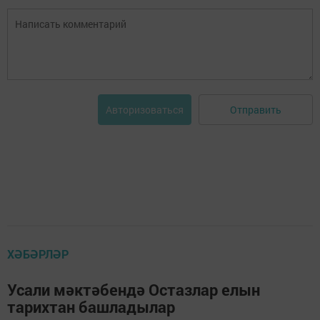
Отправить
Авторизоваться
ХӘБӘРЛӘР
Усали мәктәбендә Остазлар елын
тарихтан башладылар