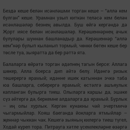
Бездә кеше белән исәнләшми торган кеше – “әллә кем
булган” кеше. Урамнан узып киткән теләсә кем белән
исәнләшәләр безнең авылда. Буш өйгә кергәндә дә
Җорт иясе белән исәнләшәләр. Керәшеннәрнең ачык
булулары шуннан башланадыр да. Керәшеннәр “әллә
кем”нәр булып кыланып тормый, чөнки бөтен кеше бер
төсле туа, зыяратта да бер рәттә ята.
Балаларга өйрәтә торган әдәпнең тагын берсе: Аллага
шөкер, Алла боерса дип әйтә белү. Идәнгә ризык
төшерергә ярамый; идәнне ишек катыннан эчкә таба
юа башларга, себерергә ярамый; өстәлгә ашъяулык
капланган булырга тиеш. Олыларга каршы да, эшәке
сүз әйтергә дә, беркемне алдаларга да ярамый. Бурлык
– иң олы хурлык. Кергән кунакны чәй эчертмичә
чыгармыйлар. Кояш баеганда йокларга ятмыйлар –
җеннәр чыккан чак. Кешегә зыяның килергә тиеш түгел,
Ходай күреп тора. Питрауга хәтле үсемлекләрне өзәргә