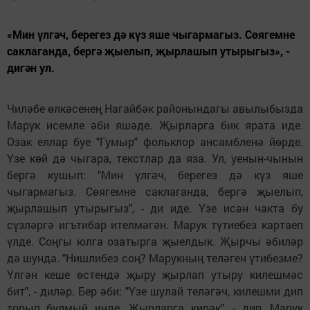
«Мин үлгәч, берегез дә күз яше чыгармагыз. Сөягемне
саклаганда, бергә җыелып, җырлашып утырыгыз», -
дигән ул.
Чиләбе өлкәсенең Нагайбәк районындагы авылыбызда
Марук исемле әби яшәде. Җырларга бик ярата иде.
Озак еллар буе "Гумыр" фольклор ансамбленә йөрде.
Үзе көй дә чыгара, текстлар да яза. Ул, уенын-чынын
бергә кушып: "Мин үлгәч, берегез дә күз яше
чыгармагыз. Сөягемне саклаганда, бергә җыелып,
җырлашып утырыгыз", - ди иде. Үзе исән чакта бу
сүзләргә игътибар ителмәгән. Марук түтиебез картаеп
үлде. Соңгы юлга озатырга җыелдык. Җырчы әбиләр
дә шунда. "Нишлибез соң? Марукның теләген үтибезме?
Үлгән кеше өстендә җыру җырлап утыру килешмәс
бит", - диләр. Бер әби: "Үзе шулай теләгәч, килешми дип
торып булмый инде. Җырларга кирәк", - дип, Марук