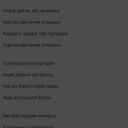
Абага, дигән, ай, чәчкәнең
Күрсәң иде ничек атканын.
Караңгы җирдә, тар гүрләрдә,
Күрсәң иде ничек ятканын.
Кулъяулыгын юар идем
Ишек алдым күл булса.
Көн дә барып күрер идем,
Җир астына юл булса.
Йөгереп кердем өйләргә,
Карточкасы чөйләрдә!