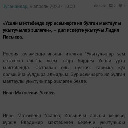
Туганайлар,
9 апрель 2023 - 10:00
1043
0
1
«Усали мәктәбендә зур исемнәргә ия булган мактаулы
укытучылар эшләгән», – дип искәртә укытучы Лидия
Пасыева.
Россия күләмендә игълан ителгән “Укытучылар һәм
остазлар елы”на үзем старт бирдем Усали урта
мәктәбендә. Остазлар елы булгач, тарихка күз
салмыйча булдыра алмадым. Зур исемнәргә ия булган
мактаулы укытучылар эшләгән бездә.
Иван Матвеевич Усачёв
Иван Матвеевич Усачёв, Колышчы авылы кешесе,
күрше Владимир мәктәбенең беренче укытучысы