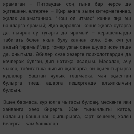
ярамаган – Питраудан соң гына бар нәрсә дә
җитешкән, өлгергән – Җир анага зыян китермәгәннәр,
җиләк ашамаганнар. “Кош оя итмәс” көнне яңа эш
башларга ярамый; Җир җаралган көнне җиргә сугарга
да, пычрак су түгәргә дә ярамый – керәшеннәрдә
табигать белән якын булу каннан килә. Бик күп ул
андый “ярамый”лар, гомер узган саен шулар искә төшә
дә, онытыла. Әбиләр сүзе хәзерге психологлардан да
көчлерәк булган, дип нәтиҗә ясадым. Мәсәлән, ачу
чыкса, табигатькә чыгып җилләргә, өй җыештырырга
кушалар. Баштан яулык төшмәскә, чәч җыелган
булырга тиеш, ашарга пешергәндә алъяпкычың
булсын.
Эшең бармаса, зур юлга чыгасы булсаң, мескенгә яки
хайванга хәер бирергә. Җан тынычлыгы китсә,
баланың башыннан сыпырырга, карт кешенең хәлен
белергә... һәм башкалар.