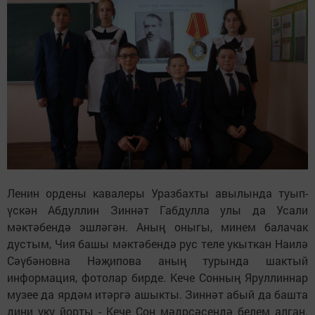
Ленин ордены кавалеры Уразбахты авылында туып-
үскән Абдуллин Зиннәт Габдулла улы да Усали
мәктәбендә эшләгән. Аның оныгы, минем балачак
дустым, Чия башы мәктәбендә рус теле укыткан Наилә
Сәүбәновна Нәҗипова аның турында шактый
информация, фотолар бирде. Кече Сонның Яруллиннар
музее да ярдәм итәргә ашыкты. Зиннәт абый да башта
дини уку йорты - Кече Сон мәдрсәсендә белем алган.