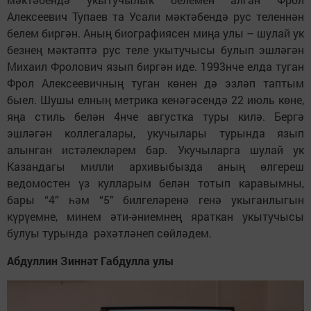
Алексеевич Тупаев та Усали мәктәбендә рус теленнән
белем биргән. Аның биографиясен миңа улы – шулай ук
безнең мәктәптә рус теле укытучысы булып эшләгән
Михаил Фролович язып биргән иде. 1993нче елда туган
Фрол Алексеевичның туган көнен дә эзләп таптым
быел. Шушы елның метрика кенәгәсендә 22 июль көне,
яңа стиль белән 4нче августка туры килә. Бергә
эшләгән коллегалары, укучылары турында язып
алынган истәлекләрем бар. Укучыларга шулай ук
Казандагы милли архивыбызда аның өлгереш
ведомостен үз кулларым белән тотып каравымны,
бары “4” һәм “5” билгеләренә генә укыганлыгын
күрүемне, минем әти-әниемнең яраткан укытучысы
булуы турында рәхәтләнеп сөйләдем.
Абдуллин Зиннәт Габдулла улы