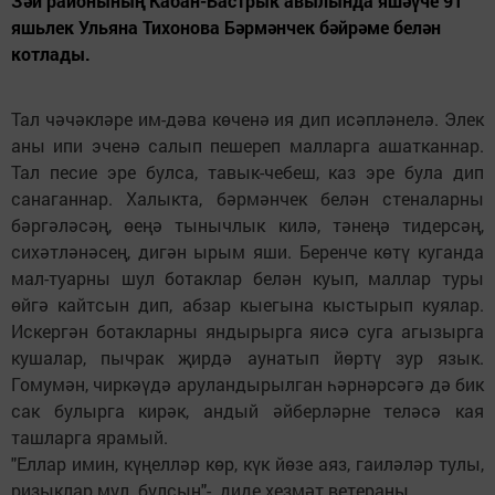
Зәй районының Кабан-Бастрык авылында яшәүче 91
яшьлек Ульяна Тихонова Бәрмәнчек бәйрәме белән
котлады.
Тал чәчәкләре им-дәва көченә ия дип исәпләнелә. Элек
аны ипи эченә салып пе­шереп малларга ашатканнар.
Тал песие эре булса, тавык-чебеш, каз эре була дип
сана­ганнар. Халыкта, бәрмәнчек белән стеналар­ны
бәргәләсәң, өеңә тынычлык килә, тәнеңә тидерсәң,
сихәтләнәсең, дигән ырым яши. Бе­ренче көтү куганда
мал-туарны шул ботаклар белән куып, маллар туры
өйгә кайтсын дип, абзар кыегына кыстырып куялар.
Искергән ботакларны яндырырга яисә суга агызырга
кушалар, пычрак җирдә аунатып йөртү зур язык.
Гомумән, чиркәүдә аруландырылган һәрнәрсәгә дә бик
сак булырга кирәк, андый әйберләрне теләсә кая
ташларга ярамый.
"Еллар имин, күңелләр көр, күк йөзе аяз, гаиләләр тулы,
ризыклар мул булсын"- диде хезмәт ветераны.