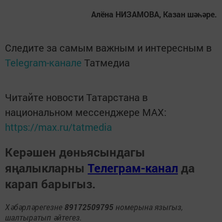
Алёна НИЗАМОВА, Казан шәһәре.
Следите за самым важным и интересным в
Telegram-канале
Татмедиа
Читайте новости Татарстана в
национальном мессенджере MАХ:
https://max.ru/tatmedia
Керәшен дөньясындагы
яңалыкларны
Телеграм-канал
да
карап барыгыз.
Хәбәрләрегезне
89172509795
номерына языгыз,
шалтыратып әйтегез.