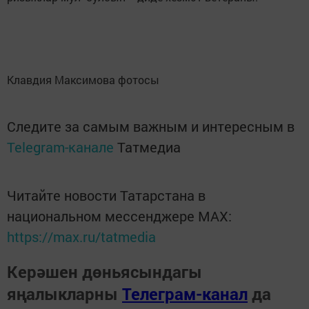
Клавдия Максимова фотосы
Следите за самым важным и интересным в
Telegram-канале
Татмедиа
Читайте новости Татарстана в
национальном мессенджере MАХ:
https://max.ru/tatmedia
Керәшен дөньясындагы
яңалыкларны
Телеграм-канал
да