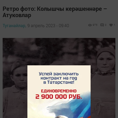
Ретро фото: Колышчы керәшеннәре –
Атуковлар
Туганайлар,
9 апрель 2023 - 09:40
975
0
1