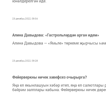
юнәлдерелгән иде.
23 декабрь 2022, 09:34
Алина Давыдова: «Гастрольләрдән арган идем»
Алинә Давыдова — «Ямьле» төркеме җырчысы һәм 
23 декабрь 2022, 09:28
Фейерверкны ничек хәвефсез очырырга?
Яңа ел якынлашуын хәбәр итеп, яңа ел салютлары 
бәйрәм залплары кабына. Фейерверкны ничек дөре