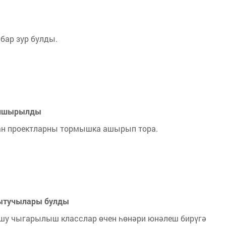
ибар зур булды.
тапшырылды
н проектларны тормышка ашырып тора.
кытучылары булды
ашу чыгарылыш класслар өчен һөнәри юнәлеш бирүгә