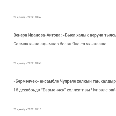
23 декабрь 2022, 10:57
Венера Иванова-Аитова: «Быел халык аеруча тылс
Салмак кына адымнар белән Яңа ел якынлаша.
23 декабрь 2022, 10:50
«Бәрмәнчек» ансамбле Чүпрәле халкын таң калдыр
16 декабрьдә “Бәрмәнчек” коллективы Чүпрәле ра
23 декабрь 2022, 10:15