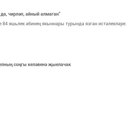
да, чирләп, айный алмаган”
 84 яшьлек әбинең якыннары турында язган истәлекләре.
елның соңгы келәвенә җыелачак