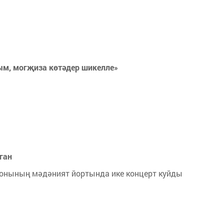
ым, могҗиза көтәдер шикелле»
ган
йонының мәдәният йортында ике концерт куйды