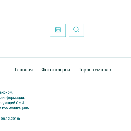
Главная
Фотогалереи
Төрле темалар
аконом.
ме информации,
 редакций СМИ.
ым коммуникациям.
06.12.2016г.