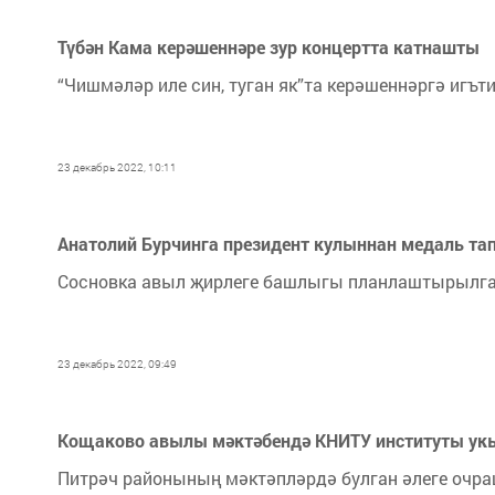
Түбән Кама керәшеннәре зур концертта катнашты
“Чишмәләр иле син, туган як”та керәшеннәргә игът
23 декабрь 2022, 10:11
Анатолий Бурчинга президент кулыннан медаль 
Сосновка авыл җирлеге башлыгы планлаштырылга
23 декабрь 2022, 09:49
Кощаково авылы мәктәбендә КНИТУ институты у
Питрәч районының мәктәпләрдә булган әлеге очр