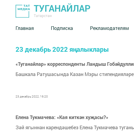
ТУГАНАЙЛАР
Татарстан
Главная
Подписка
Рекламодателям
23 декабрь 2022 яңалыклары
«Туганайлар» корреспонденты Ландыш Гобәйдулли
Башкала Ратушасында Казан Мэры стипендияләрен
23 декабрь 2022, 16:20
Елена Тукмачева: «Кая киткән хуҗасы?»
Зәй ягыннан карендәшебез Елена Тукмачева туган