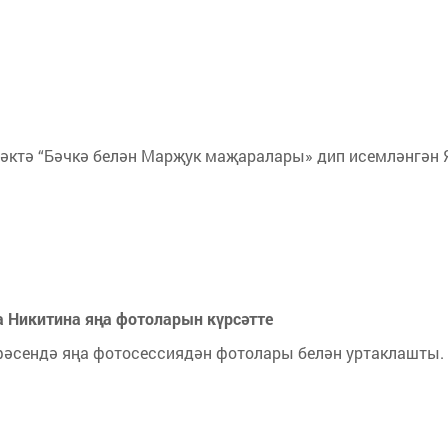
зәктә “Бәчкә белән Марҗук маҗаралары» дип исемләнгән 
 Никитина яңа фотоларын күрсәтте
әсендә яңа фотосессиядән фотолары белән уртаклашты.