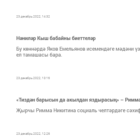
23 декабрь 2022, 14:32
Нәниләр Кыш бабайны биеттеләр
Бу көннәрдә Яков Емельянов исемендәге мәдәни ү
ел тамашасы бара.
23 декабрь 2022, 13:16
«Тиздән барысын да акылдан яздырасың» – Римма
Җырчы Римма Никитина социаль челтәрдәге сәхиф
23 декабрь 2022, 12:26