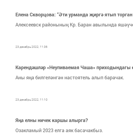
Елена Скворцова: “Әти урманда җиргә ятып торган 
Алексеевск районының Кр. Баран авылында яшәүче
23 декабрь 2022, 11:36
Карендәшләр «Неупиваемая Чаша» приходындагы 
Аны яңа билгеләнгән настоятель алып барачак.
23 декабрь 2022, 11:10
Яңа елны ничек каршы алырга?
Озакламый 2023 елга аяк басачакбыз.