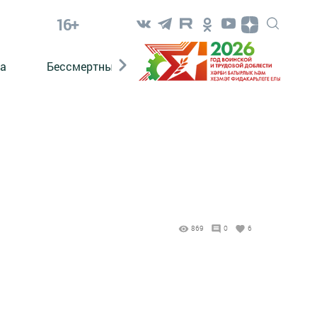
16+
а
Бессмертный полк. Кряшены
869
0
6