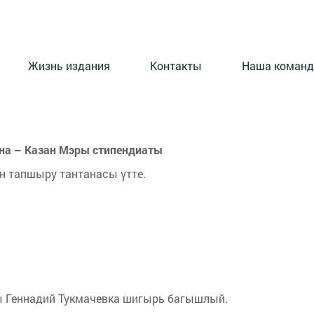
Жизнь издания
Контакты
Наша команд
на – Казан Мэры стипендиаты
 тапшыру тантанасы үтте.
ы Геннадий Тукмачевка шигырь багышлый.