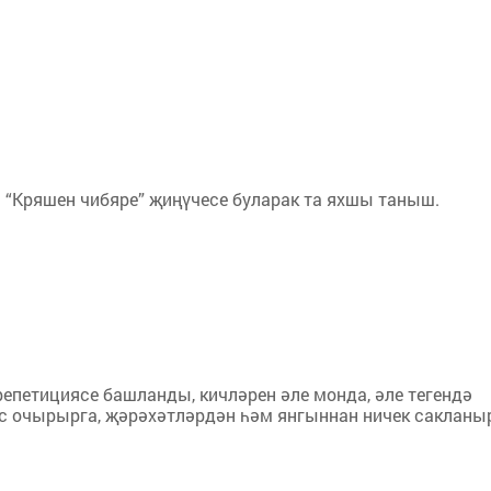
“Кряшен чибяре” җиңүчесе буларак та яхшы таныш.
репетициясе башланды, кичләрен әле монда, әле тегендә
с очырырга, җәрәхәтләрдән һәм янгыннан ничек сакланы