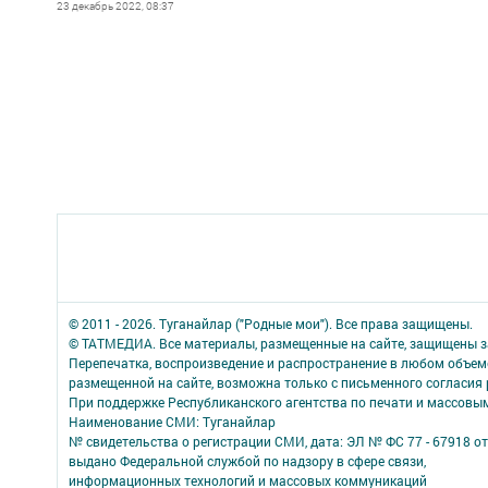
23 декабрь 2022, 08:37
© 2011 - 2026. Туганайлар ("Родные мои"). Все права защищены.
© ТАТМЕДИА. Все материалы, размещенные на сайте, защищены з
Перепечатка, воспроизведение и распространение в любом объе
размещенной на сайте, возможна только с письменного согласия
При поддержке Республиканского агентства по печати и массов
Наименование СМИ: Туганайлар
№ свидетельства о регистрации СМИ, дата: ЭЛ № ФС 77 - 67918 от 
выдано Федеральной службой по надзору в сфере связи,
информационных технологий и массовых коммуникаций