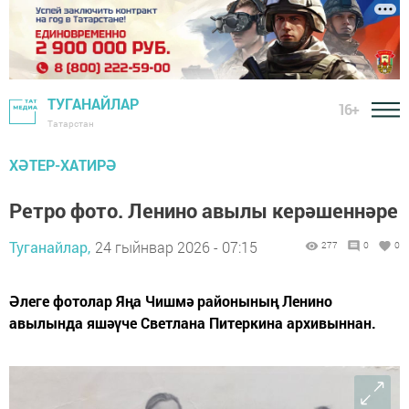
ТУГАНАЙЛАР
16+
Татарстан
ХӘТЕР-ХАТИРӘ
Ретро фото. Ленино авылы керәшеннәре
Туганайлар,
24 гыйнвар 2026 - 07:15
277
0
0
Әлеге фотолар Яңа Чишмә районының Ленино
авылында яшәүче Светлана Питеркина архивыннан.