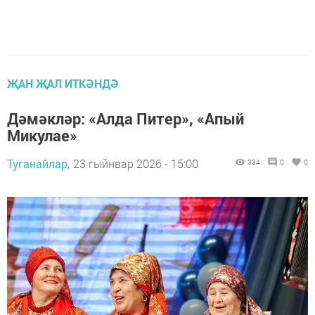
ҖАН ҖАЛ ИТКӘНДӘ
Дәмәкләр: «Алда Питер», «Апый
Микулае»
Туганайлар,
23 гыйнвар 2026 - 15:00
334
0
0