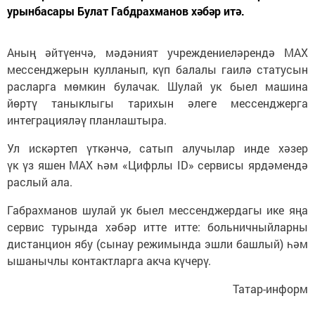
урынбасары Булат Габдрахманов хәбәр итә.
Аның әйтүенчә, мәдәният учреждениеләрендә MАХ
мессенджерын кулланып, күп балалы гаилә статусын
расларга мөмкин булачак. Шулай ук быел машина
йөртү таныклыгы тарихын әлеге мессенджерга
интеграцияләү планлаштыра.
Ул искәртеп үткәнчә, сатып алучылар инде хәзер
үк үз яшен МАХ һәм «Цифрлы ID» сервисы ярдәмендә
раслый ала.
Габрахманов шулай ук быел мессенджердагы ике яңа
сервис турында хәбәр итте итте: больничныйларны
дистанцион ябу (сынау режимында эшли башлый) һәм
ышанычлы контактларга акча күчерү.
Татар-информ