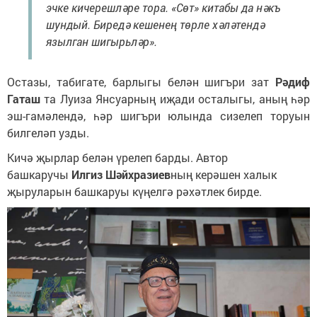
эчке кичерешләре тора. «Сөт» китабы да нәкъ
шундый. Биредә кешенең төрле хәләтендә
язылган шигырьләр».
Остазы, табигате, барлыгы белән шигъри зат
Рәдиф
Гаташ
та Луиза Янсуарның иҗади осталыгы, аның һәр
эш-гамәлендә, һәр шигъри юлында сизелеп торуын
билгеләп узды.
Кичә җырлар белән үрелеп барды. Автор
башкаручы
Илгиз Шәйхразиев
ның керәшен халык
җыруларын башкаруы күңелгә рәхәтлек бирде.