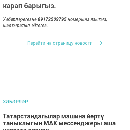
карап барыгыз.
Хәбәрләрегезне
89172509795
номерына языгыз,
шалтыратып әйтегез.
Перейти на страницу новости
ХӘБӘРЛӘР
Татарстандагылар машина йөртү
таныклыгын MAX мессенджеры аша
күрсәтә алачак