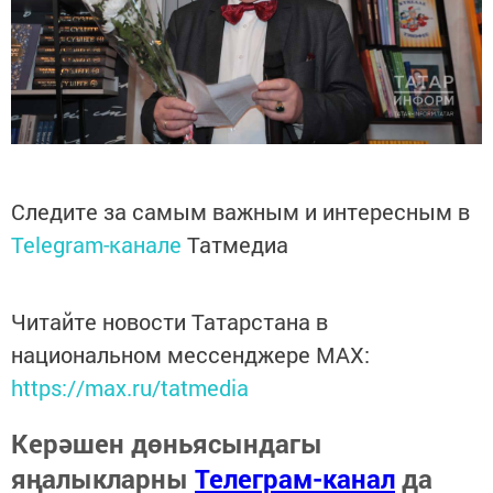
Следите за самым важным и интересным в
Telegram-канале
Татмедиа
Читайте новости Татарстана в
национальном мессенджере MАХ:
https://max.ru/tatmedia
Керәшен дөньясындагы
яңалыкларны
Телеграм-канал
да