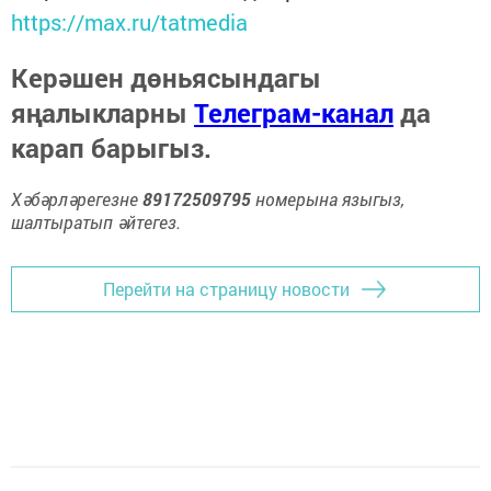
https://max.ru/tatmedia
Керәшен дөньясындагы
яңалыкларны
Телеграм-канал
да
карап барыгыз.
Хәбәрләрегезне
89172509795
номерына языгыз,
шалтыратып әйтегез.
Перейти на страницу новости