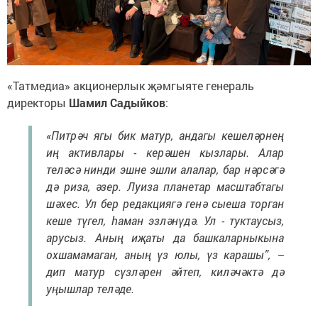
«Татмедиа» акционерлык җәмгыяте генераль
директоры
Шамил Садыйков
:
«Питрәч ягы бик матур, андагы кешеләрнең
иң активлары - керәшен кызлары. Алар
теләсә нинди эшне эшли алалар, бар нәрсәгә
дә риза, әзер. Луиза планетар масштабтагы
шәхес. Ул бер редакциягә генә сыеша торган
кеше түгел, һаман эзләнүдә. Ул - туктаусыз,
арусыз. Аның иҗаты да башкаларныкына
охшамамаган, аның үз юлы, үз карашы”, –
дип матур сүзләрен әйтеп, киләчәктә дә
уңышлар теләде.