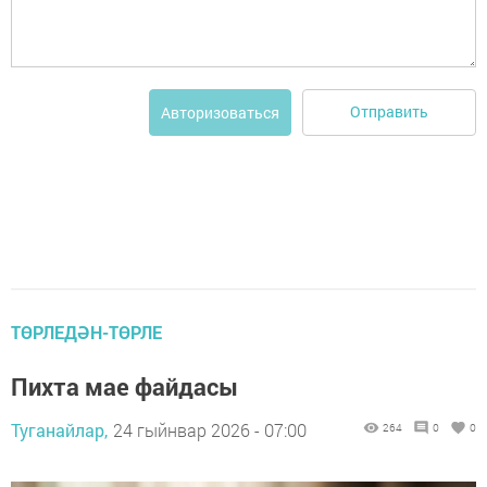
Отправить
Авторизоваться
ТӨРЛЕДӘН-ТӨРЛЕ
Пихта мае файдасы
Туганайлар,
24 гыйнвар 2026 - 07:00
264
0
0