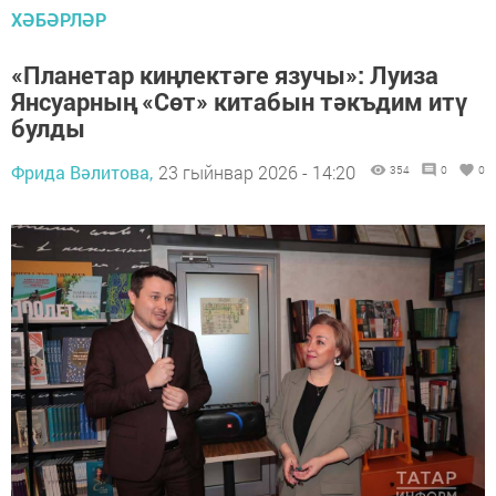
ХӘБӘРЛӘР
«Планетар киңлектәге язучы»: Луиза
Янсуарның «Сөт» китабын тәкъдим итү
булды
Фрида Вәлитова,
23 гыйнвар 2026 - 14:20
354
0
0