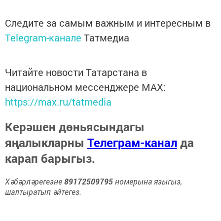
Следите за самым важным и интересным в
Telegram-канале
Татмедиа
Читайте новости Татарстана в
национальном мессенджере MАХ:
https://max.ru/tatmedia
Керәшен дөньясындагы
яңалыкларны
Телеграм-канал
да
карап барыгыз.
Хәбәрләрегезне
89172509795
номерына языгыз,
шалтыратып әйтегез.