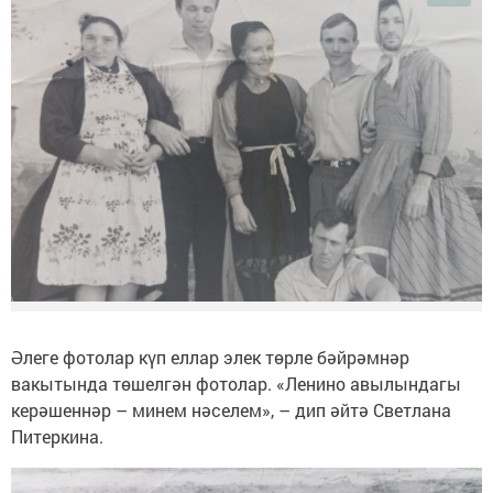
Әлеге фотолар күп еллар элек төрле бәйрәмнәр
вакытында төшелгән фотолар. «Ленино авылындагы
керәшеннәр – минем нәселем», – дип әйтә Светлана
Питеркина.