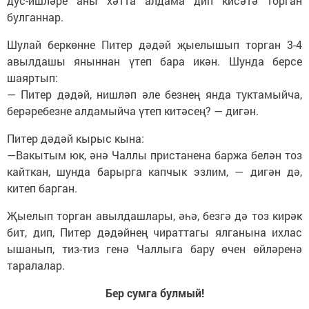
дус-ишләре аны хәтта алдама дип кисәтә торган
булганнар.
Шулай беркөнне Питер дәдәй җыелышып торган 3-4
авылдашы яныннан үтеп бара икән. Шунда берсе
шаяртып:
— Питер дәдәй, нишләп әле безнең янда туктамыйча,
берәребезне алдамыйча үтеп китәсең? — дигән.
Питер дәдәй кырыс кына:
—Вакытым юк, әнә Чаллы пристанена баржа белән тоз
кайткан, шунда барырга капчык эзлим, — дигән дә,
китеп барган.
Җыелып торган авылдашлары, әһә, безгә дә тоз кирәк
бит, дип, Питер дәдәйнең чираттагы ялганына ихлас
ышанып, тиз-тиз генә Чаллыга бару өчен өйләренә
таралалар.
Бер сумга булмый!