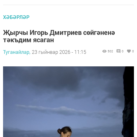
ХӘБӘРЛӘР
Җырчы Игорь Дмитриев сөйгәненә
тәкъдим ясаган
Туганайлар,
23 гыйнвар 2026 - 11:15
502
0
0