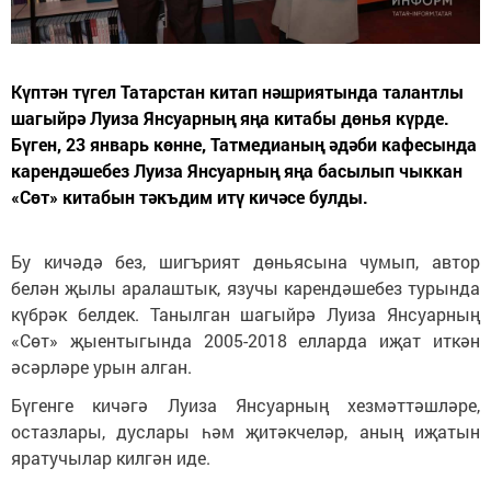
Күптән түгел Татарстан китап нәшриятында талантлы
шагыйрә Луиза Янсуарның яңа китабы дөнья күрде.
Бүген, 23 январь көнне, Татмедианың әдәби кафесында
карендәшебез Луиза Янсуарның яңа басылып чыккан
«Сөт» китабын тәкъдим итү кичәсе булды.
Бу кичәдә без, шигърият дөньясына чумып, автор
белән җылы аралаштык, язучы карендәшебез турында
күбрәк белдек. Танылган шагыйрә Луиза Янсуарның
«Сөт» җыентыгында 2005-2018 елларда иҗат иткән
әсәрләре урын алган.
Бүгенге кичәгә Луиза Янсуарның хезмәттәшләре,
остазлары, дуслары һәм җитәкчеләр, аның иҗатын
яратучылар килгән иде.