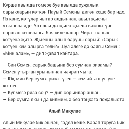
Күрше авылда гомере буе авылда хуҗалык
сарыкларын көткән Пауый Семены дигән кеше бар иде.
Яз көне, көтүләр чыгар алдыннан, авыл җыены
үткәрелә иде. Ул елны да җыен җыела һәм көтүне
сораган кешеләргә бәя килешәләр. Чират сарык
көтүенә җитә. Җыенны алып баручы сорый: «Сарык
көтүен кем алырга тели?» Шул әлеге дә баягы Семен:
«Мин алам», — дип җавап кайтара.
— Син Семен, сарык башына бер сумнан ризамы?
Семен утырган урыныннан чәчрәп чыга:
— Юк, мин бер сумга риза түгел — кем әйтә шул үзе
көтсен.
— Күпмегә риза соң? — дип сорыйлар аннан.
— Бер сумга якын да килмим, ә бер тәңкәгә поҗалыста.
Апый Микулае
Апый Микулае бик эшчән, гадел кеше. Карап торуга бик