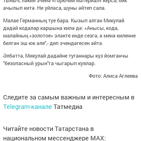
тыныч, ләкин эченә «горючий материал» керсә, бик
ачылып китә. Ни уйласа, шуны әйтеп сала.
Малае Германның туе бара. Кызып алган Микулай
дәдәй кодалар каршына килә дә: «Анысы, кода,
малайның «золотое» эләкте инде сезгә, ә менә киленне
белгән эш юк әле",- дип эчендәгесен әйтә.
Әлбәттә, Микулай дәдәйне туганнары күз йомганчы
"безопасный урын"га чыгарып куялар.
Фото: Алиса Аглеева
Следите за самым важным и интересным в
Telegram-канале
Татмедиа
Читайте новости Татарстана в
национальном мессенджере MАХ: