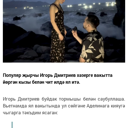
Популяр җырчы Игорь Дмитриев хәзерге вакытта
йөргән кызы белән чит илдә ял итә.
Игорь Дмитриев буйдак тормышы белән саубуллаша.
Вьетнамда ял вакытында ул сөйгәне Аделинага кияүгә
чыгарга тәкъдим ясаган: