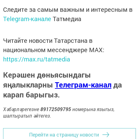
Следите за самым важным и интересным в
Telegram-канале
Татмедиа
Читайте новости Татарстана в
национальном мессенджере MАХ:
https://max.ru/tatmedia
Керәшен дөньясындагы
яңалыкларны
Телеграм-канал
да
карап барыгыз.
Хәбәрләрегезне
89172509795
номерына языгыз,
шалтыратып әйтегез.
Перейти на страницу новости