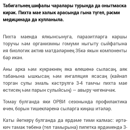
Табигатьнең шифалы чаралары турында да онытмаска
кирәк. Пихта мае халык арасында гына түгел, рәсми
медицинада да кулланыла.
Пихта маенда ялкынсынуга, паразитларга каршы
торучы һәм организмны гомуми ныгыту сыйфатына
ия биологик актив матдәләрнең 35кә якын компоненты
бар икән.
Аны арка һәм күкрәкнең яка өлешенә сыласаң, аяк
табанына ышкысаң һәм ингаляция ясасаң (кайнап
торган сулы эмаль кәстрүлгә 3-4 тамчы пихта мае
өстисең һәм парын сулыйсың) — авыру чигенәчәк.
Томау булганда яки ОРВИ сезонында профилактика
өчен, борын тишекләренә сыларга киңәш итәләр.
Каты йөткерү булганда да ярдәме тими калмас: иртә-
кич тамак төбенә (тел тамырына) пипетка ярдәмендә 3-