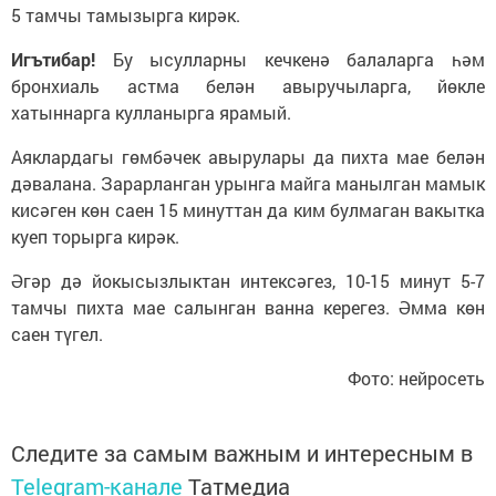
5 тамчы тамызырга кирәк.
Игътибар!
Бу ысулларны кечкенә балаларга һәм
бронхиаль астма белән авыручыларга, йөкле
хатыннарга кулланырга ярамый.
Аяклардагы гөмбәчек авырулары да пихта мае белән
дәвалана. Зарарланган урынга майга манылган мамык
кисәген көн саен 15 минуттан да ким булмаган вакытка
куеп торырга кирәк.
Әгәр дә йокысызлыктан интексәгез, 10-15 минут 5-7
тамчы пихта мае салынган ванна керегез. Әмма көн
саен түгел.
Фото: нейросеть
Следите за самым важным и интересным в
Telegram-канале
Татмедиа