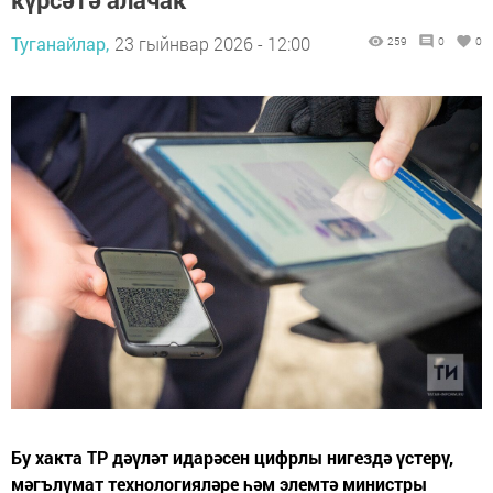
Туганайлар,
23 гыйнвар 2026 - 12:00
259
0
0
Бу хакта ТР дәүләт идарәсен цифрлы нигездә үстерү,
мәгълүмат технологияләре һәм элемтә министры