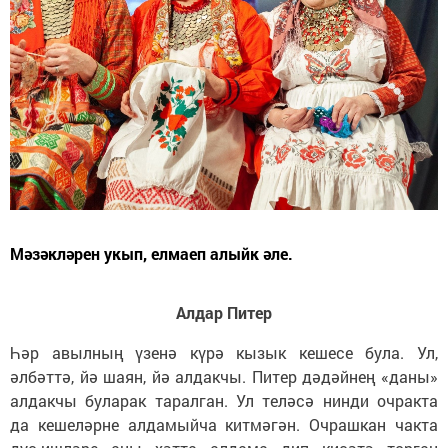
Мәзәкләрен укып, елмаеп алыйк әле.
Алдар Питер
Һәр авылның үзенә күрә кызык кешесе була. Ул,
әлбәттә, йә шаян, йә алдакчы. Питер дәдәйнең «даны»
алдакчы буларак таралган. Ул теләсә нинди очракта
да кешеләрне алдамыйча китмәгән. Очрашкан чакта