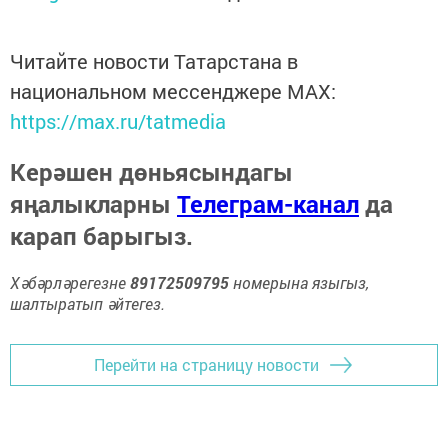
Читайте новости Татарстана в
национальном мессенджере MАХ:
https://max.ru/tatmedia
Керәшен дөньясындагы
яңалыкларны
Телеграм-канал
да
карап барыгыз.
Хәбәрләрегезне
89172509795
номерына языгыз,
шалтыратып әйтегез.
Перейти на страницу новости