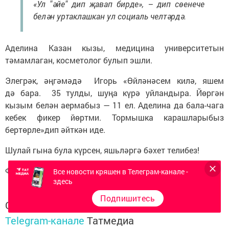
«Ул "әйе" дип җавап бирде», – дип сөенече
белән уртаклашкан ул социаль челтәрдә.
Аделина Казан кызы, медицина университетын
тәмамлаган, косметолог булып эшли.
Элегрәк, әңгәмәдә Игорь «Өйләнәсем килә, яшем
дә бара. 35 тулды, шуңа күрә уйландыра. Йөргән
кызым белән аермабыз — 11 ел. Аделина да бала-чага
кебек фикер йөртми. Тормышка карашларыбыз
бертөрле»дип әйткән иде.
Шулай гына була күрсен, яшьләргә бәхет телибез!
Фото: видеодан скрин
Все новости кряшен в Телеграм-канале -
здесь
Подпишитесь
Следите за самым важным и интересным в
Telegram-канале
Татмедиа