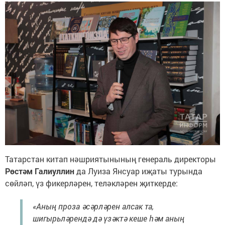
Татарстан китап нәшриятынының генераль директоры
Рөстәм Галиуллин
да Луиза Янсуар иҗаты турында
сөйләп, үз фикерләрен, теләкләрен җиткерде:
«Аның проза әсәрләрен алсак та,
шигырьләрендә дә үзәктә кеше һәм аның