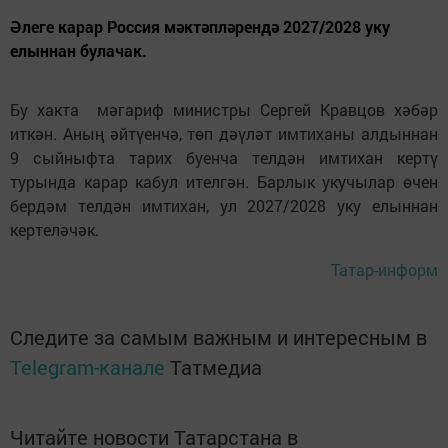
Әлеге карар Россия мәктәпләрендә 2027/2028 уку
елыннан булачак.
Бу хакта мәгариф министры Сергей Кравцов хәбәр
иткән. Аның әйтүенчә, төп дәүләт имтиханы алдыннан
9 сыйныфта тарих буенча телдән имтихан кертү
турында карар кабул ителгән. Барлык укучылар өчен
бердәм телдән имтихан, ул 2027/2028 уку елыннан
кертеләчәк.
Татар-информ
Следите за самым важным и интересным в
Telegram-канале
Татмедиа
Читайте новости Татарстана в