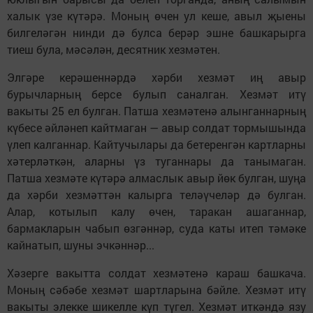
халык үзе күтәрә. Моның өчен ул кеше, авыл җыены
билгеләгән нинди дә булса берәр эшне башкарырга
тиеш була, мәсәлән, десятник хезмәтен.
Элгәре керәшеннәрдә хәрби хезмәт иң авыр
бурычларның берсе булып саналган. Хезмәт итү
вакыты 25 ел булган. Патша хезмәтенә алынганнарның
күбесе әйләнеп кайтмаган — авыр солдат тормышында
үлеп калганнар. Кайтучылары да бетеренгән картларны
хәтерләткән, аларны үз туганнары да танымаган.
Патша хезмәте күтәрә алмаслык авыр йөк булган, шуңа
да хәрби хезмәттән калырга теләүчеләр дә булган.
Алар, котылып калу өчен, таракан ашаганнар,
бармакларын чабып өзгәннәр, суда каты итеп тәмәке
кайнатып, шуны эчкәннәр...
Хәзерге вакытта солдат хезмәтенә караш башкача.
Моның сәбәбе хезмәт шартларына бәйле. Хезмәт итү
вакыты элекке шикелле күп түгел. Хезмәт иткәндә язу