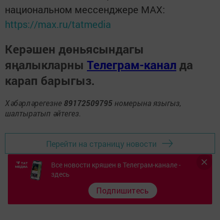
национальном мессенджере MАХ:
https://max.ru/tatmedia
Керәшен дөньясындагы
яңалыкларны
Телеграм-канал
да
карап барыгыз.
Хәбәрләрегезне
89172509795
номерына языгыз,
шалтыратып әйтегез.
Перейти на страницу новости
Все новости кряшен в Телеграм-канале -
здесь
Подпишитесь