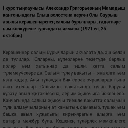
I курс тыңлаучысы Александр Григорьевның Мамадыш
кантонындагы Елыш волостена кергән Олы Саурыш
авылы керәшеннәренең салым бурычлары, гадәтләре
һәм көнкүреше турындагы язмасы (1921 ел, 25
октябрь).
Керәшеннәр салым бурычларын акчалата да, эш белән
дә түлиләр. Юлларны, күперләрне төзәтүдә барлык
ирләр һәм хатыннар да эшли, хәтта салым
түләмәүчеләре дә. Салым түләү вакыты — яңа елга һәм
язга кадәр. Аны түләүдән бик сирәк очракларда гына
азат ителәләр. Салымны вакытында түләп баруны
күзәтү авыл җитәкчесенә, аерым җыючыга йөкләнелә.
Кайчагында салым җыючы тиешле вакытта салымын
түли алмаучыларның ат камытын, самавыр, түшәк һәм
башка авыл хуҗалыгы кирәк-ярагын алырга һәм
сатарга мәҗбүр була. Кешенең түләрлек мөмкинлеге
юклыгын барысы да белеп торганда, аның салымын