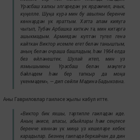
Үрәсбаш халкы элгәредән ук ярдәмчел, ачык,
күңелле. Шуңа күрә мин бу авылны беренче
көннәрдән үк яраттым. Хәтта апам кияүгә
чыгып, Түбән Арбашка киткәч тә, мин китәргә
ашыкмадым. Армиядән күптән түгел генә
кайткан Виктор исемле егет белән таныштым,
аның белән очраша башладым, һәм 1964 елда
без өйләнештек. Шулай итеп, мин үз
язмышымны Үрәсбаш белән мәңгегә
бәйләдем һәм бер тапкыр да моңа
үкенмәдем», — дип сөйли Мәдинә Бадыковна.
Аны Гавриловлар гаиләсе җылы кабул итте.
«Виктор бик яхшы, тәртипле гаиләдән иде.
Аның әнисе, апасы, абыйлары һәм сеңлесе
беренче көннән үк миңа үз кешеләре кебек
карадылар. Безнең гаиләдә беркайчан да дин