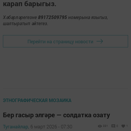
карап барыгыз.
Хәбәрләрегезне
89172509795
номерына языгыз,
шалтыратып әйтегез.
Перейти на страницу новости
ЭТНОГРАФИЧЕСКАЯ МОЗАИКА
Бер гасыр элгәре — солдатка озату
Туганайлар,
6 март 2026 - 07:30
331
0
1