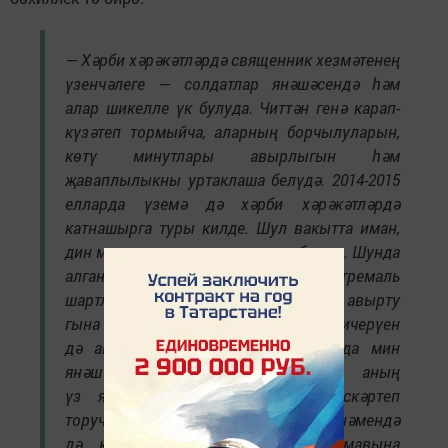
— Хәрби хәрәкәтләрдә священник хезмәтенең
үзенчәлеге — солдатлар янәшәсендә һәм
алар шикелле үк булуда. Читтән генә карап-
күзәтеп тормыйча, аларның борчылуларын,
көтү минутлары авырлыгын һәм
җаваплылыкны уртаклаша белүдә. 2014-2015
елларда үземә дә хәрби хәрәкәтләрдә
катнашырга туры килде. Шул вакытта иман,
дин минем өчен ныклы таяныч булды. Шунда
алган тәҗрибә гадәттән тыш экстремаль
шартларда кешенең физик курку һәм авырту
гына түгел, ә җан тетрәнүе кичерүен
дә аңларга ярдәм итте. Нәкъ шунда мин
янәшәңдә сиңа Ходай барлыгын, аның
үз ярдәменнән ташламаячагын искәртеп
торучы булганда сугыш җәһәннәмендә
дә кешенең рух ныклыгын җуймавына