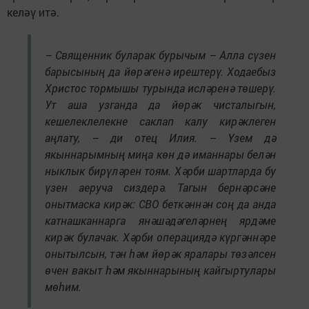
келәү итә.
– Священник буларак бурычым – Алла сүзен
барысының да йөрәгенә ирештерү. Ходаебыз
Христос тормышы турында исләренә төшерү.
Ут аша узганда да йөрәк чисталыгын,
кешелеклелекне саклап калу кирәклеген
аңлату, – ди отец Илия. – Үзем дә
якыннарымның миңа көн дә иманнары белән
ныклык бирүләрен тоям. Хәрби шартларда бу
үзен аеруча сиздерә. Тагын бернәрсәне
онытмаска кирәк: СВО беткәннән соң да анда
катнашканнарга янәшәдәгеләрнең ярдәме
кирәк булачак. Хәрби операциядә күргәннәре
онытылсын, тән һәм йөрәк яралары төзәлсен
өчен вакыт һәм якыннарының кайгыртулары
мөһим.