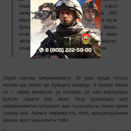
төшендем. Сугышчыларның нәрсә
кичергәнен яхшы белә идем, шуңа СВО
башлангач читтә кала алмадым. Аларга терәк
булып, сугышка кергәндә бәхиллек биреп,
исән-сау йөрүләрен теләп, бергәләп иман
әйтеп, ышанычларын ныгыту өчен махсус
зонага килдем, — дип сөйләде отец Илия.
Хәрби һәрчак киеренкелектә. Ул үзен кулда тотып,
кискен дә, көчле дә булырга мәҗбүр. Ә күңеле белән
ул — курку кичерүче, үз хисләре, уй һәм борчулары
булган гадәти бер кеше. Кыр храмында шул
киеренкелектән котылып, җан тынычлыгы белән иркен
сулыш ала. Аллага мөрәҗәгать итеп, җазыкларыннан
арына, җан тынычлыгы таба.