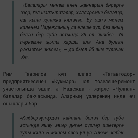
«Балалары минем өчен җаннарын бирергә
әзер, гел шалтыраталар, хәлләремне беләләр,
еш кына кунакка киләләр. Бу эштә минем
киленем Надежданың да өлеше зур, без аның
белән бер түбә астында 38 ел яшибез. Ул
һәркемне җылы каршы ала. Аңа булган
рәхмәтем чиксез», — ди быел 85 яше тулачак
әби.
Рим Гаврилов күп еллар «Татавтодор»
предприятиесенең «Кукмара» юл төзелеше-ремонт
участогында эшли, ә Надежда - җирле «Чулпан»
балалар бакчасында. Аларның үзләренең инде өч
оныклары бар.
«Кайберәүләрдән кайнана белән бер түбә
астында яшәү авыр дигән сүзләр ишетергә
туры килә. Ә минем өчен ул үз әнием кебек