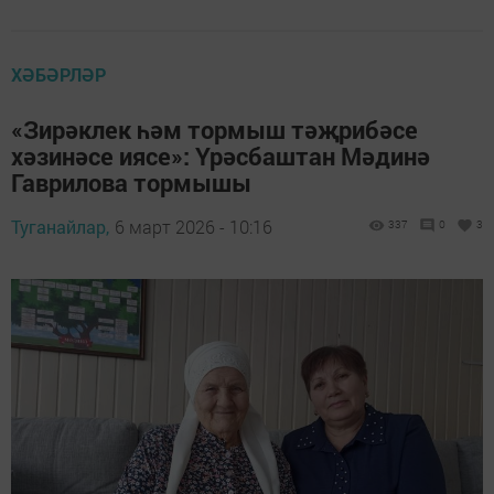
ХӘБӘРЛӘР
«Зирәклек һәм тормыш тәҗрибәсе
хәзинәсе иясе»: Үрәсбаштан Мәдинә
Гаврилова тормышы
Туганайлар,
6 март 2026 - 10:16
337
0
3