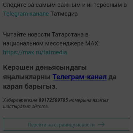
Следите за самым важным и интересным в
Telegram-канале
Татмедиа
Читайте новости Татарстана в
национальном мессенджере MАХ:
https://max.ru/tatmedia
Керәшен дөньясындагы
яңалыкларны
Телеграм-канал
да
карап барыгыз.
Хәбәрләрегезне
89172509795
номерына языгыз,
шалтыратып әйтегез.
Перейти на страницу новости