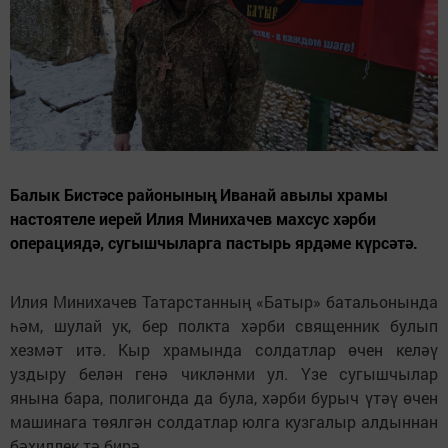
Балык Бистәсе районының Иванай авылы храмы
настоятеле иерей Илия Минихачев махсус хәрби
операциядә, сугышчыларга пастырь ярдәме күрсәтә.
Илия Минихачев Татарстанның «Батыр» батальонында
һәм, шулай ук, бер полкта хәрби священник булып
хезмәт итә. Кыр храмында солдатлар өчен келәү
уздыру белән генә чикләнми ул. Үзе сугышчылар
янына бара, полигонда да була, хәрби бурыч үтәү өчен
машинага төялгән солдатлар юлга кузгалыр алдыннан
бәхиллек тә бирә.