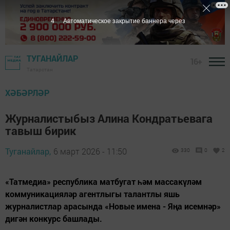
3
Автоматическое закрытие баннера через
ТУГАНАЙЛАР
16+
Татарстан
ХӘБӘРЛӘР
Журналистыбыз Алина Кондратьевага
тавыш бирик
Туганайлар,
6 март 2026 - 11:50
330
0
2
«Татмедиа» республика матбугат һәм массакүләм
коммуникацияләр агентлыгы талантлы яшь
журналистлар арасында «Новые имена - Яңа исемнәр»
дигән конкурс башлады.