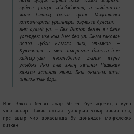
ярты сүздән аңлый идек. Хәзер аларның
күбесе үзләре әби-бабайлар, ә кайберләре
инде безнең белән түгел. Мәңгелеккә
киткәннәрнең урыннары оҗмахта булсын, —
дип сулый ул. — Без Виктор белән өч бала
үстердек: ике кыз һәм бер ул. Эмма гаиләсе
белән Түбән Камада яши, Эльмира —
Кукмарада. Ә мин гомеремне бәхеттә һәм
кайгыртуда, нәселебезне дәвам итүче
улыбыз Рим һәм аның хатыны Надежда
канаты астында яшим. Биш оныгым, алты
оныкчыгым бар».
Ире Виктор белән алар 50 ел буе иңне-иңгә куеп
яшәгәннәр. Ләкин алтын туйларын үткәргәннән соң,
ире авыр чир аркасында бу дөньядан мәңгелеккә
киткән.