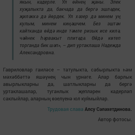
якын, кадерле. Ул өйнең җаны. Элек
хуҗалыкта да, бакчада да бергә эшләдек,
җиләккә дә йөрдек. Ул хәзер дә минем уң
кулым, минем киңәшчем. Без эштән
кайтканда өйдә инде тәмле ризык исе килә,
чәйнек һәрвакыт плитәдә. Өйдә көтеп
торганда бик шәп», – дип уртаклаша Надежда
Александровна.
Гавриловлар гаиләсе – татулыкта, сабырлыкта һәм
мәхәббәттә яшәүнең чын үрнәге. Алар барлык
авырлыкларны да, шатлыкларны да бергә
уртаклашалар, туганлык җепләрен кадерләп
саклыйлар, аларның өзелүенә юл куймыйлар.
Трудовая слава
Алсу Сәләхетдинова.
Автор фотосы.