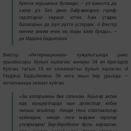
буенча аерымлык булмады — ул вакытта да,
хәзер дә. Без дини бәйрәмнәрне, гореф-
гадәтләрне хөрмәт иттек һәм үтәдек,
балаларны да шул рухта үстердек. Ә Виктор
минем әнием өчен иң яхшы кияү булды», —
ди Мадина Бадыковна.
Виктор «Интернационал» хуҗалыгында рәис
урынбасары булып эшләгән, аннары 24 ел бригадир
булган, тагын 10 ел тәэминатчы булып эшләгән. Ә
Мәдинә Бадыйковна 36 елга якын бер урында —
китапханәдә хезмәт куйган.
«Эш елларымны бик сагынам. Яшьләр актив
иде, концертларда чын артистлар кебек
чыгыш ясыйлар. Нинди генә спектакльләр
куймадык, нинди генә мәдәни чаралар
үткәрмәдек! Бер-беребезне ярты караштан,