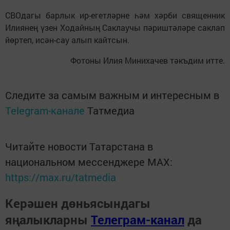
СВОдагы барлык ир-егетләрне һәм хәрби священник
Илиянең үзен Ходайның Саклаучы пәриштәләре саклап
йөртеп, исән-сау алып кайтсын.
Фотоны Илия Минихачев тәкъдим итте.
Следите за самым важным и интересным в
Telegram-канале
Татмедиа
Читайте новости Татарстана в
национальном мессенджере MАХ:
https://max.ru/tatmedia
Керәшен дөньясындагы
яңалыкларны
Телеграм-канал
да