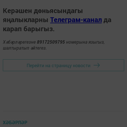
Керәшен дөньясындагы
яңалыкларны
Телеграм-канал
да
карап барыгыз.
Хәбәрләрегезне
89172509795
номерына языгыз,
шалтыратып әйтегез.
Перейти на страницу новости
ХӘБӘРЛӘР