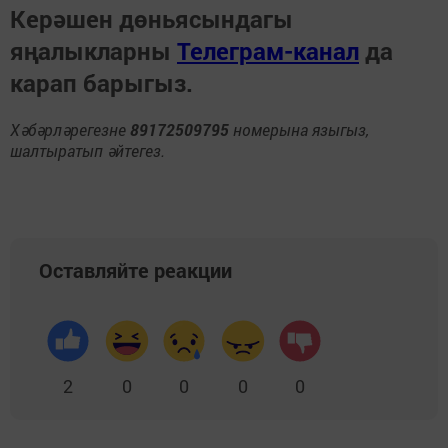
Керәшен дөньясындагы
яңалыкларны
Телеграм-канал
да
карап барыгыз.
Хәбәрләрегезне
89172509795
номерына языгыз,
шалтыратып әйтегез.
Оставляйте реакции
2
0
0
0
0