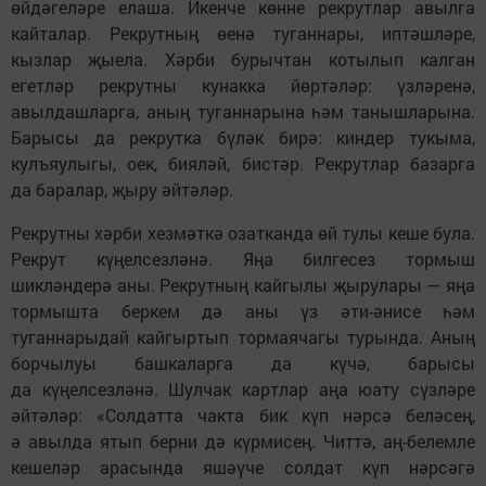
өйдәгеләре елаша. Икенче көнне рекрутлар авылга
кайталар. Рекрутның өенә туганнары, иптәшләре,
кызлар җыела. Хәрби бурычтан котылып калган
егетләр рекрутны кунакка йөртәләр: үзләренә,
авылдашларга, аның туганнарына һәм танышларына.
Барысы да рекрутка бүләк бирә: киндер тукыма,
кулъяулыгы, оек, бияләй, бистәр. Рекрутлар базарга
да баралар, җыру әйтәләр.
Рекрутны хәрби хезмәткә озатканда өй тулы кеше була.
Рекрут күңелсезләнә. Яңа билгесез тормыш
шикләндерә аны. Рекрутның кайгылы җырулары — яңа
тормышта беркем дә аны үз әти-әнисе һәм
туганнарыдай кайгыртып тормаячагы турында. Аның
борчылуы башкаларга да күчә, барысы
да күңелсезләнә. Шулчак картлар аңа юату сүзләре
әйтәләр: «Солдатта чакта бик күп нәрсә беләсең,
ә авылда ятып берни дә күрмисең. Читтә, аң-белемле
кешеләр арасында яшәүче солдат күп нәрсәгә