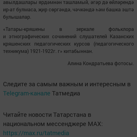
авылдашлары ярдәмнән ташламый, әгәр дә өйләрендә
ир-ат булмаса, җир сөргәндә, чәчкәндә һәм башка эштә
булышалар.
«Татары-кряшены в зеркале фольклора
и этнографических сочинений слушателей Казанских
кряшенских педагогических курсов (педагогического
техникума) 1921-1922г. г» китабыннан.
Алина Кондратьева фотосы.
Следите за самым важным и интересным в
Telegram-канале
Татмедиа
Читайте новости Татарстана в
национальном мессенджере MАХ:
https://max.ru/tatmedia