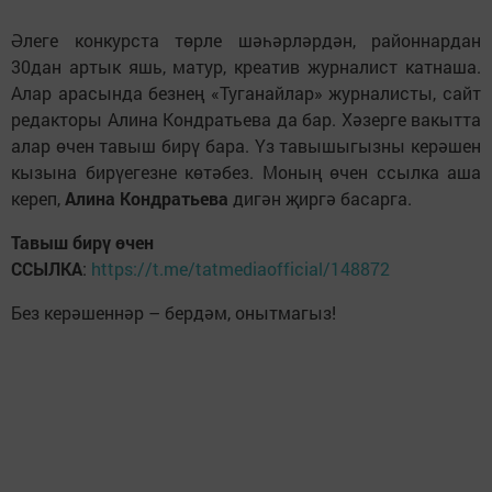
Әлеге конкурста төрле шәһәрләрдән, районнардан
30дан артык яшь, матур, креатив журналист катнаша.
Алар арасында безнең «Туганайлар» журналисты, сайт
редакторы Алина Кондратьева да бар. Хәзерге вакытта
алар өчен тавыш бирү бара. Үз тавышыгызны керәшен
кызына бирүегезне көтәбез. Моның өчен ссылка аша
кереп,
Алина Кондратьева
дигән җиргә басарга.
Тавыш бирү өчен
ССЫЛКА
:
https://t.me/tatmediaofficial/148872
Без керәшеннәр – бердәм, онытмагыз!