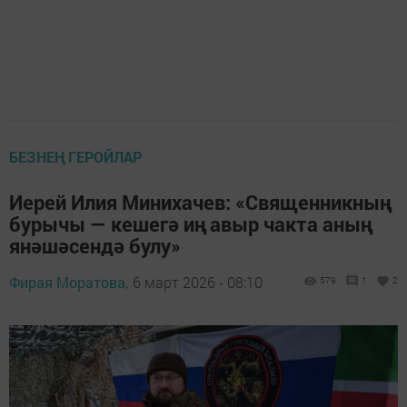
БЕЗНЕҢ ГЕРОЙЛАР
Иерей Илия Минихачев: «Священникның
бурычы — кешегә иң авыр чакта аның
янәшәсендә булу»
Фирая Моратова,
6 март 2026 - 08:10
579
1
2