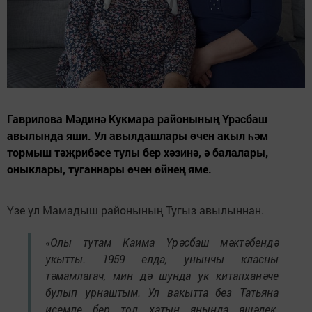
Гаврилова Мәдинә Кукмара районының Үрәсбаш
авылында яши. Ул авылдашлары өчен акыл һәм
тормыш тәҗрибәсе тулы бер хәзинә, ә балалары,
оныклары, туганнары өчен өйнең яме.
Үзе ул Мамадыш районының Тугыз авылыннан.
«Олы тутам Каима Үрәсбаш мәктәбендә
укытты. 1959 елда, унынчы класны
тәмамлагач, мин дә шунда ук китапханәче
булып урнаштым. Ул вакытта без Татьяна
исемле бер тол хатын янында яшәдек.