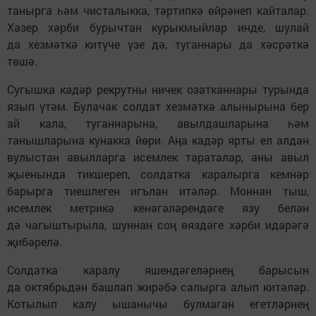
танырга һәм чисталыкка, тәртипкә өйрәнеп кайталар.
Хәзер хәрби бурычтан курыкмыйлар инде, шулай
да хезмәткә китүче үзе дә, туганнары да хәсрәткә
төшә.
Сугышка кадәр рекрутны ничек озатканнары турында
язып үтәм. Булачак солдат хезмәткә алынырына бер
ай кала, туганнарына, авылдашларына һәм
танышларына кунакка йөри. Аңа кадәр ярты ел алдан
вулыстан авылларга исемлек тараталар, аны авыл
җыенында тикшереп, солдатка каралырга кемнәр
барырга тиешлеген игълан итәләр. Моннан тыш,
исемлек метрикә кенәгәләрендәге язу белән
дә чагыштырыла, шуннан соң өяздәге хәрби идарәгә
җибәрелә.
Солдатка каралу яшендәгеләрнең барысын
да октябрьдән башлап жирәбә салырга алып китәләр.
Котылып калу ышанычы булмаган егетләрнең