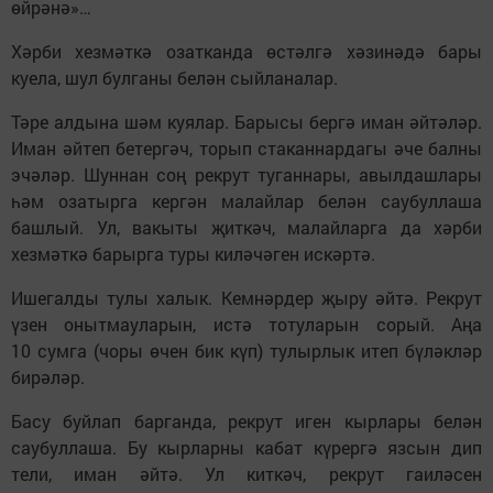
өйрәнә»…
Хәрби хезмәткә озатканда өстәлгә хәзинәдә бары
куела, шул булганы белән сыйланалар.
Тәре алдына шәм куялар. Барысы бергә иман әйтәләр.
Иман әйтеп бетергәч, торып стаканнардагы әче балны
эчәләр. Шуннан соң рекрут туганнары, авылдашлары
һәм озатырга кергән малайлар белән саубуллаша
башлый. Ул, вакыты җиткәч, малайларга да хәрби
хезмәткә барырга туры киләчәген искәртә.
Ишегалды тулы халык. Кемнәрдер җыру әйтә. Рекрут
үзен онытмауларын, истә тотуларын сорый. Аңа
10 сумга (чоры өчен бик күп) тулырлык итеп бүләкләр
бирәләр.
Басу буйлап барганда, рекрут иген кырлары белән
саубуллаша. Бу кырларны кабат күрергә язсын дип
тели, иман әйтә. Ул киткәч, рекрут гаиләсен