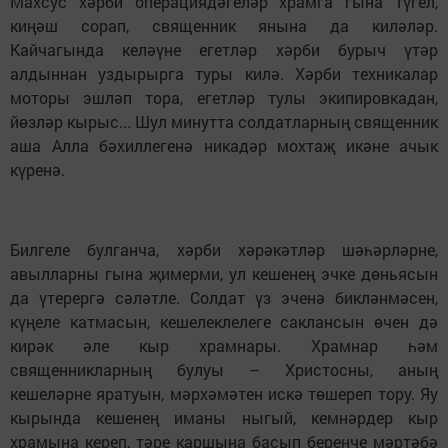
Махсус хәрби операциядәгеләр храмга гына түгел,
киңәш сорап, священник янына да киләләр.
Кайчагында келәүне егетләр хәрби бурыч үтәр
алдыннан уздырырга туры килә. Хәрби техникалар
моторы эшләп тора, егетләр тулы экипировкадан,
йөзләр кырыс... Шул минутта солдатларның священник
аша Алла бәхиллегенә никадәр мохтаҗ икәне ачык
күренә.
Билгеле булганча, хәрби хәрәкәтләр шәһәрләрне,
авылларны гына җимерми, ул кешенең эчке дөньясын
да үтерергә сәләтле. Солдат үз эченә бикләнмәсен,
күңеле катмасын, кешелеклелеге саклансын өчен дә
кирәк әле кыр храмнары. Храмнар һәм
священникларның булуы – Христосны, аның
кешеләрне яратуын, мәрхәмәтен искә төшереп тору. Яу
кырында кешенең иманы ныгый, кемнәрдер кыр
храмына кереп, тәре каршына басып беренче мәртәбә