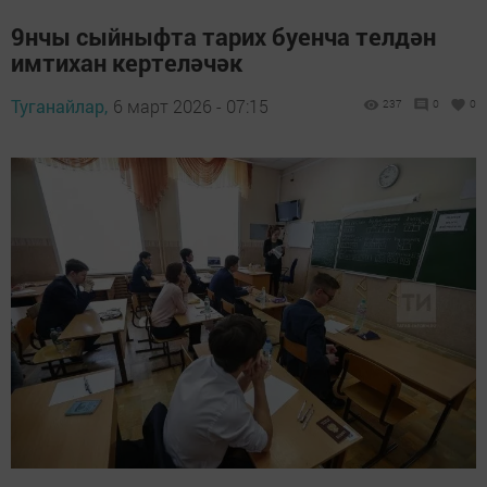
9нчы сыйныфта тарих буенча телдән
имтихан кертеләчәк
Туганайлар,
6 март 2026 - 07:15
237
0
0