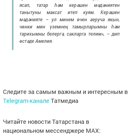
ясап, татар һәм керәшен мәдәниятен
танытуны максат итеп куям. Керәшен
мәдәнияте – ул минем өчен аеруча якын,
чөнки мин үземнең тамырларымны һәм
тарихымны белергә, сакларга телим», – дип
өстәде Амелия.
Следите за самым важным и интересным в
Telegram-канале
Татмедиа
Читайте новости Татарстана в
национальном мессенджере MАХ: