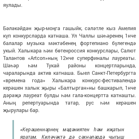
яулады.
Бәләкәйдән җыр-моңга гашыйк, сәләтле кыз Амелия
күп конкурсларда катнаша. Ул Чаллы шәһәренең 1нче
балалар музыка мәктәбенең фортепиано бүлегендә
укый. Халыкара һәм бөтенроссия конкурслары, Салют
Талантов «Artcon»ның 12нче суперфиналы лауреаты.
Шәһәр һәм Тукай районы концертларында,
чараларында актив катнаша. Быел Санкт-Петербургта
«времена года» Халыкара конкурс-фестивалендә
керәшен халык җыры «Балтырган»ны башкарып, 1нче
дәрәҗә лауреат булды һәм гала-концертта катнашты.
Аның репертуарында татар, рус һәм керәшен
җырулары бар.
«Керәшеннәрнең мәдәниятен һәм иҗатын
яратам. Киләчәктә дә сәхнәләрдә чыгыш