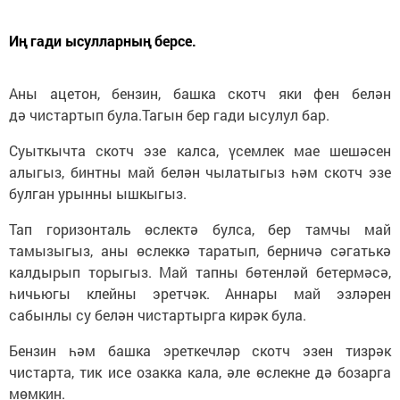
Иң гади ысулларның берсе.
Аны ацетон, бензин, башка скотч яки фен белән
дә чистартып була.Тагын бер гади ысулул бар.
Суыткычта скотч эзе калса, үсемлек мае шешәсен
алыгыз, бинтны май белән чылатыгыз һәм скотч эзе
булган урынны ышкыгыз.
Тап горизонталь өслектә булса, бер тамчы май
тамызыгыз, аны өслеккә таратып, берничә сәгатькә
калдырып торыгыз. Май тапны бөтенләй бетермәсә,
һичьюгы клейны эретчәк. Аннары май эзләрен
сабынлы су белән чистартырга кирәк була.
Бензин һәм башка эреткечләр скотч эзен тизрәк
чистарта, тик исе озакка кала, әле өслекне дә бозарга
мөмкин.