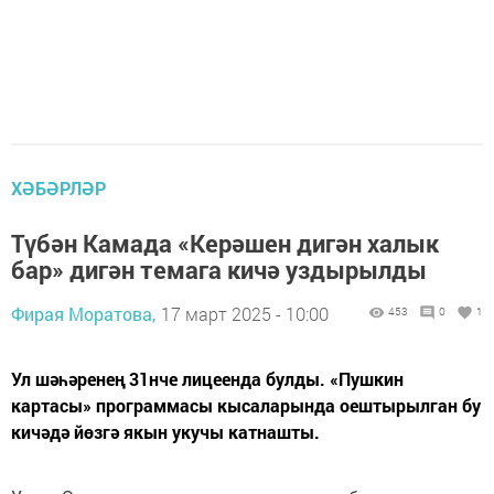
ХӘБӘРЛӘР
Түбән Камада «Керәшен дигән халык
бар» дигән темага кичә уздырылды
Фирая Моратова,
17 март 2025 - 10:00
453
0
1
Ул шәһәренең 31нче лицеенда булды. «Пушкин
картасы» программасы кысаларында оештырылган бу
кичәдә йөзгә якын укучы катнашты.