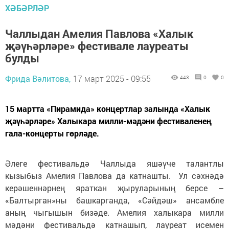
ХӘБӘРЛӘР
Чаллыдан Амелия Павлова «Халык
җәүһәрләре» фестивале лауреаты
булды
Фрида Вәлитова,
17 март 2025 - 09:55
443
0
0
15 мартта «Пирамида» концертлар залында «Халык
җәүһәрләре» Халыкара милли-мәдәни фестиваленең
гала-концерты гөрләде.
Әлеге фестивальдә Чаллыда яшәүче талантлы
кызыбыз Амелия Павлова да катнашты. Ул сәхнәдә
керәшеннәрнең яраткан җыруларының берсе –
«Балтырган»ны башкарганда, «Сәйдәш» ансамбле
аның чыгышын бизәде. Амелия халыкара милли
мәдәни фестивальдә катнашып, лауреат исемен