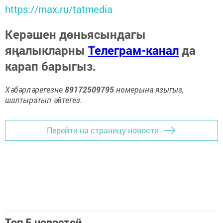
https://max.ru/tatmedia
Керәшен дөньясындагы
яңалыкларны
Телеграм-канал
да
карап барыгыз.
Хәбәрләрегезне
89172509795
номерына языгыз,
шалтыратып әйтегез.
Перейти на страницу новости
Топ 5 новостей