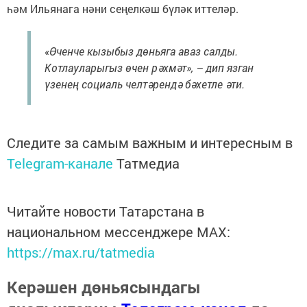
һәм Ильянага нәни сеңелкәш бүләк иттеләр.
«Өченче кызыбыз дөньяга аваз салды.
Котлауларыгыз өчен рәхмәт», – дип язган
үзенең социаль челтәрендә бәхетле әти.
Следите за самым важным и интересным в
Telegram-канале
Татмедиа
Читайте новости Татарстана в
национальном мессенджере MАХ:
https://max.ru/tatmedia
Керәшен дөньясындагы