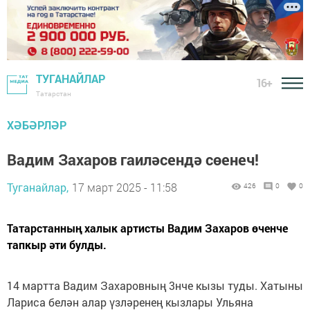
ТУГАНАЙЛАР
16+
Татарстан
ХӘБӘРЛӘР
Вадим Захаров гаиләсендә сөенеч!
Туганайлар,
17 март 2025 - 11:58
426
0
0
Татарстанның халык артисты Вадим Захаров өченче
тапкыр әти булды.
14 мартта Вадим Захаровның 3нче кызы туды. Хатыны
Лариса белән алар үзләренең кызлары Ульяна