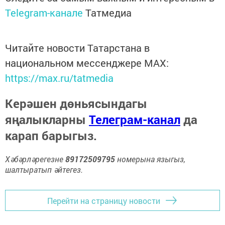
Telegram-канале
Татмедиа
Читайте новости Татарстана в
национальном мессенджере MАХ:
https://max.ru/tatmedia
Керәшен дөньясындагы
яңалыкларны
Телеграм-канал
да
карап барыгыз.
Хәбәрләрегезне
89172509795
номерына языгыз,
шалтыратып әйтегез.
Перейти на страницу новости