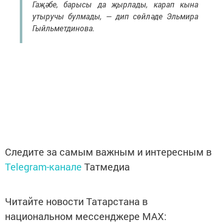
Гаҗәбе, барысы да җырлады, карап кына
утыручы булмады, — дип сөйләде Эльмира
Гыйльметдинова.
Следите за самым важным и интересным в
Telegram-канале
Татмедиа
Читайте новости Татарстана в
национальном мессенджере MАХ: