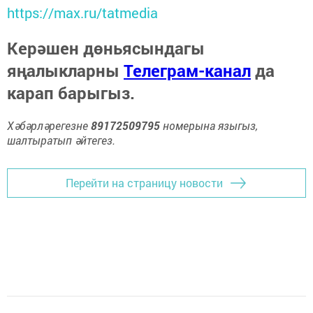
https://max.ru/tatmedia
Керәшен дөньясындагы
яңалыкларны
Телеграм-канал
да
карап барыгыз.
Хәбәрләрегезне
89172509795
номерына языгыз,
шалтыратып әйтегез.
Перейти на страницу новости