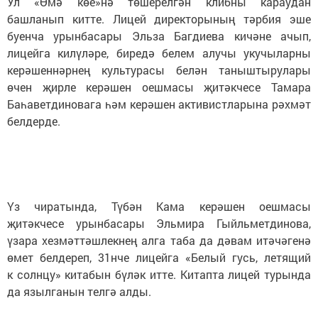
Ул «Өмә көе»нә төшерелгән клибны караудан
башланып китте. Лицей директорының тәрбия эше
буенча урынбасары Эльза Багдиева кичәне ачып,
лицейга килүләре, биредә белем алучы укучыларны
керәшеннәрнең культурасы белән таныштырулары
өчен җирле керәшен оешмасы җитәкчесе Тамара
Баһаветдиновага һәм керәшен активистларына рәхмәт
белдерде.
Үз чиратында, Түбән Кама керәшен оешмасы
җитәкчесе урынбасары Эльмира Гыйльметдинова,
үзара хезмәттәшлекнең алга таба да дәвам итәчәгенә
өмет белдереп, 31нче лицейга «Белый гусь, летящий
к солнцу» китабын бүләк итте. Китапта лицей турында
да язылганын телгә алды.