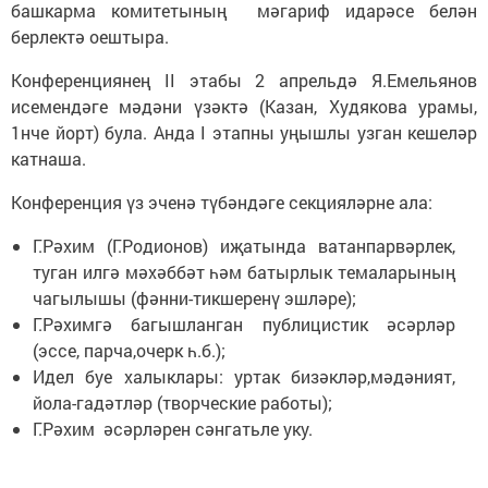
башкарма комитетының мәгариф идарәсе белән
берлектә оештыра.
Конференциянең II этабы 2 апрельдә Я.Емельянов
исемендәге мәдәни үзәктә (Казан, Худякова урамы,
1нче йорт) була. Анда I этапны уңышлы узган кешеләр
катнаша.
Конференция үз эченә түбәндәге секцияләрне ала:
Г.Рәхим (Г.Родионов) иҗатында ватанпарвәрлек,
туган илгә мәхәббәт һәм батырлык темаларының
чагылышы (фәнни-тикшеренү эшләре);
Г.Рәхимгә багышланган публицистик әсәрләр
(эссе, парча,очерк һ.б.);
Идел буе халыклары: уртак бизәкләр,мәдәният,
йола-гадәтләр (творческие работы);
Г.Рәхим әсәрләрен сәнгатьле уку.