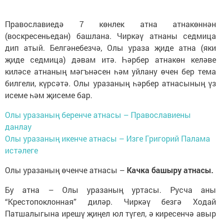
Православиедә 7 көнлек атна атнакөннән
(воскресеньедан) башлана. Чиркәү атнаны седмица
дип атый. Белгәнебезчә, Олы ураза җиде атна (яки
җиде седмица) дәвам итә. Һәрбер атнакөн келәве
киләсе атнаның мәгънәсен һәм уйлану өчен бер тема
билгели, күрсәтә. Олы уразаның һәрбер атнасының үз
исеме һәм җисеме бар.
Олы уразаның беренче атнасы – Православиены
данлау
Олы уразаның икенче атнасы – Изге Григорий Палама
истәлеге
Олы уразаның өченче атнасы –
Качка башыру атнасы.
Бу атна – Олы уразаның уртасы. Русча аны
“Крестопоклонная” диләр. Чиркәү безгә Ходай
Патшалыгына ирешү җиңел юл түгел, ә киресенчә авыр