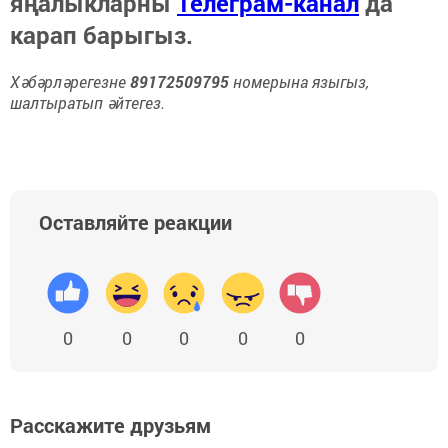
яңалыкларны
Телеграм-канал
да
карап барыгыз.
Хәбәрләрегезне
89172509795
номерына языгыз,
шалтыратып әйтегез.
Оставляйте реакции
0
0
0
0
0
Расскажите друзьям