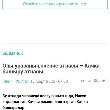
Перейти на страницу новости
БЕЛЕМНЕК
Олы уразаның өченче атнасы – Качка
башыру атнасы
Юлия ГУБИНА,
17 март 2025 - 07:00
1706
0
7
Бу атнада чиркәүдә келәү вакытында, Иисус
кадакланган Качны символлаштырган Качка
башыралар.