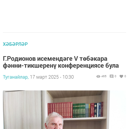
ХӘБӘРЛӘР
Г.Родионов исемендәге V төбәкара
фәнни-тикшеренү конференциясе була
Туганайлар,
17 март 2025 - 10:30
465
0
0