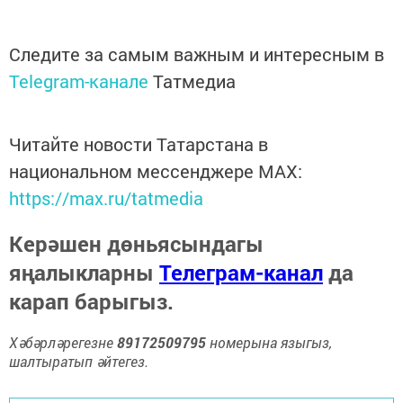
Следите за самым важным и интересным в
Telegram-канале
Татмедиа
Читайте новости Татарстана в
национальном мессенджере MАХ:
https://max.ru/tatmedia
Керәшен дөньясындагы
яңалыкларны
Телеграм-канал
да
карап барыгыз.
Хәбәрләрегезне
89172509795
номерына языгыз,
шалтыратып әйтегез.