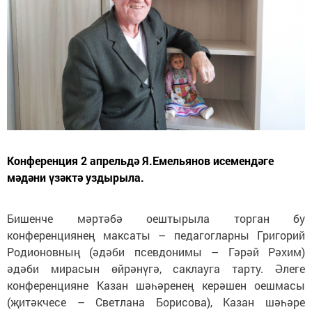
Конференция 2 апрельдә Я.Емельянов исемендәге
мәдәни үзәктә уздырыла.
Бишенче мәртәбә оештырыла торган бу
конференциянең максаты – педагогларны Григорий
Родионовның (әдәби псевдонимы – Гәрәй Рәхим)
әдәби мирасын өйрәнүгә, саклауга тарту. Әлеге
конференцияне Казан шәһәренең керәшен оешмасы
(җитәкчесе – Светлана Борисова), Казан шәһәре