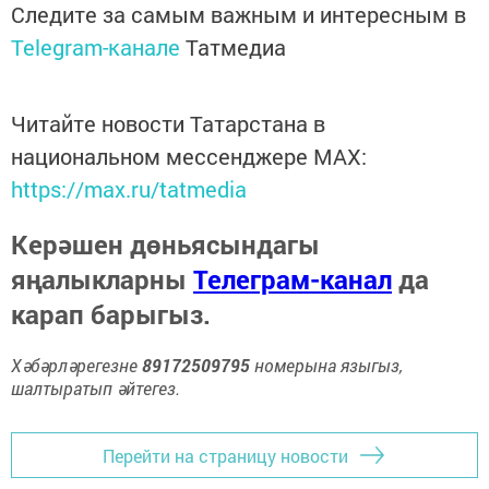
Следите за самым важным и интересным в
Telegram-канале
Татмедиа
Читайте новости Татарстана в
национальном мессенджере MАХ:
https://max.ru/tatmedia
Керәшен дөньясындагы
яңалыкларны
Телеграм-канал
да
карап барыгыз.
Хәбәрләрегезне
89172509795
номерына языгыз,
шалтыратып әйтегез.
Перейти на страницу новости