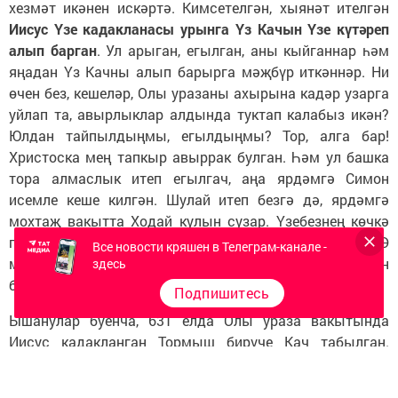
хезмәт икәнен искәртә. Кимсетелгән, хыянәт ителгән
Иисус Үзе кадакланасы урынга Үз Качын Үзе күтәреп
алып барган
. Ул арыган, егылган, аны кыйганнар һәм
яңадан Үз Качны алып барырга мәҗбүр иткәннәр. Ни
өчен без, кешеләр, Олы уразаны ахырына кадәр узарга
уйлап та, авырлыклар алдында туктап калабыз икән?
Юлдан тайпылдыңмы, егылдыңмы? Тор, алга бар!
Христоска мең тапкыр авыррак булган. Һәм ул башка
тора алмаслык итеп егылгач, аңа ярдәмгә Симон
исемле кеше килгән. Шулай итеп безгә дә, ярдәмгә
мохтаҗ вакытта Ходай кулын сузар. Үзебезнең көчкә
генә ышанганда, ураза тоту, әлбәттә, авыр булыр. Ә
Все новости кряшен в Телеграм-канале -
менә Ходай ярдәме белән уразаны тотарбыз һәм аннан
здесь
бәрәкәт алырбыз.
Подпишитесь
Ышанулар буенча, 631 елда Олы ураза вакытында
Иисус кадакланган Тормыш бирүче Кач табылган.
Христианнар иман әйтеп һәм яңа табылган Качка
башырганнар.