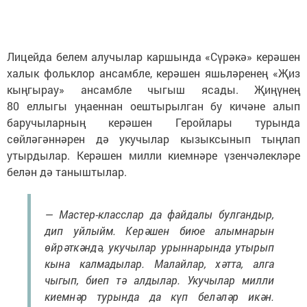
Лицейда белем алучылар каршында «Сүрәкә» керәшен
халык фольклор ансамбле, керәшен яшьләренең «Җиз
кыңгырау» ансамбле чыгыш ясады. Җиңүнең
80 еллыгы уңаеннан оештырылган бу кичәне алып
баручыларның керәшен Геройлары турында
сөйләгәннәрен дә укучылар кызыксынып тыңлап
утырдылар. Керәшен милли киемнәре үзенчәлекләре
белән дә таныштылар.
— Мастер-класслар да файдалы булгандыр,
дип уйлыйм. Керәшен биюе алымнарын
өйрәткәндә, укучылар урыннарында утырып
кына калмадылар. Малайлар, хәтта, алга
чыгып, биеп тә алдылар. Укучылар милли
киемнәр турында да күп беләләр икән.