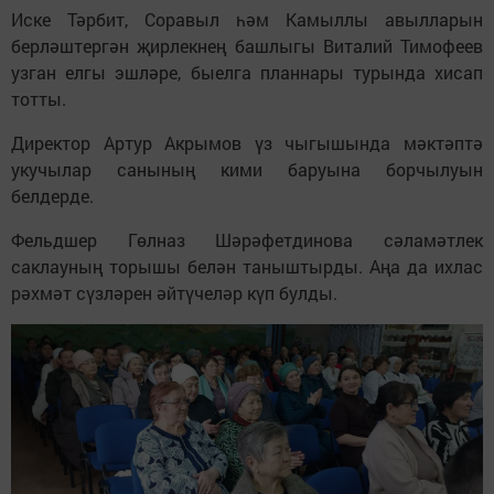
Иске Тәрбит, Соравыл һәм Камыллы авылларын
берләштергән җирлекнең башлыгы Виталий Тимофеев
узган елгы эшләре, быелга планнары турында хисап
тотты.
Директор Артур Акрымов үз чыгышында мәктәптә
укучылар санының кими баруына борчылуын
белдерде.
Фельдшер Гөлназ Шәрәфетдинова сәламәтлек
саклауның торышы белән таныштырды. Аңа да ихлас
рәхмәт сүзләрен әйтүчеләр күп булды.