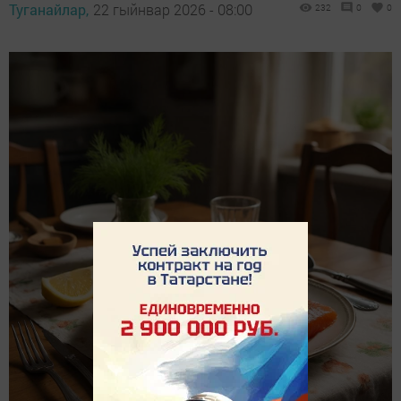
Туганайлар,
22 гыйнвар 2026 - 08:00
232
0
0