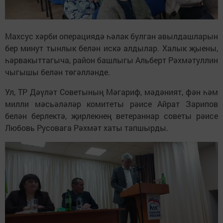
Махсус хәрби операциядә һәлак булган авылдашларын
бер минут тынлык белән искә алдылар. Халык җыены,
һәрвакыттагыча, район башлыгы Альберт Рәхмәтуллин
чыгышы белән төгәлләнде.
Ул, ТР Дәүләт Советының Мәгариф, мәдәният, фән һәм
милли мәсьәләләр комитеты рәисе Айрат Зарипов
белән берлектә, җирлекнең ветераннар советы рәисе
Любовь Русовага Рәхмәт хаты тапшырды.