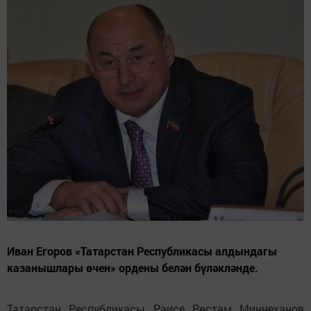
Иван Егоров «Татарстан Республикасы алдындагы
казанышлары өчен» ордены белән бүләкләнде.
Татарстан Республикасы Рәисе Рөстәм Миңнеханов