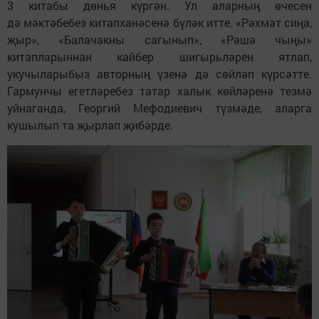
3 китабы дөнья күргән. Ул аларның өчесен
дә мәктәбебез китапханәсенә бүләк итте. «Рәхмәт сиңа,
җыр», «Балачакны сагынып», «Рәшә чыңы»
китапларыннан кайбер шигырьләрен ятлап,
укучыларыбыз авторның үзенә дә сөйләп күрсәтте.
Гармунчы егетләребез татар халык көйләренә тезмә
уйнаганда, Георгий Мефодиевич түзмәде, аларга
кушылып та җырлап җибәрде.