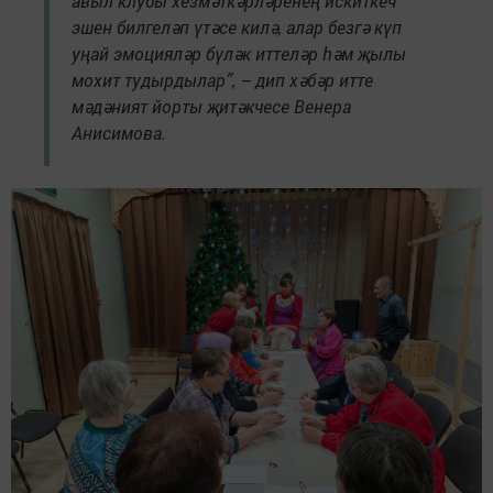
авыл клубы хезмәткәрләренең искиткеч
эшен билгеләп үтәсе килә, алар безгә күп
уңай эмоцияләр бүләк иттеләр һәм җылы
мохит тудырдылар”, – дип хәбәр итте
мәдәният йорты җитәкчесе Венера
Анисимова.