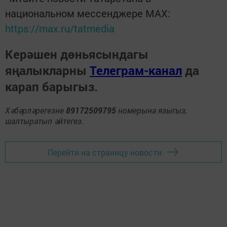
национальном мессенджере MАХ:
https://max.ru/tatmedia
Керәшен дөньясындагы
яңалыкларны
Телеграм-канал
да
карап барыгыз.
Хәбәрләрегезне
89172509795
номерына языгыз,
шалтыратып әйтегез.
Перейти на страницу новости