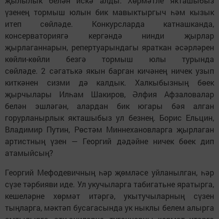
җылылык белән искә алды. Хөрмәтле якташыбыз
үзенең тормыш юлын бик мавыктыргыч һәм кызык
итеп сөйләде. Конкурсларда катнашканда,
консерваториягә кергәндә нинди җырлар
җырлаганнарын, репертуарындагы яраткан әсәрләрен
көйли-көйли безгә тормыш юлы турында
сөйләде. 2 сәгатькә якын барган кичәнең ничек узып
киткәнен сизми дә калдык. Халкыбызның бөек
җырчылары Илһам Шакиров, Әлфия Афзаловалар
белән эшләгән, алардан бик югары бәя алган
горурланырлык якташыбыз ул безнең. Борис Ельцин,
Владимир Путин, Рөстәм Миннехановларга җырлаган
артистның үзен — Георгий дәдәйне ничек бөек дип
атамыйсың?
Георгий Мефодевичның һәр җөмләсе уйланылган, һәр
сүзе тәрбияви иде. Ул укучыларга табигатьне яратырга,
кешеләрне хөрмәт итәргә, укытучыларның сүзен
тыңларга, мәктәп бусагасында ук ныклы белем алырга