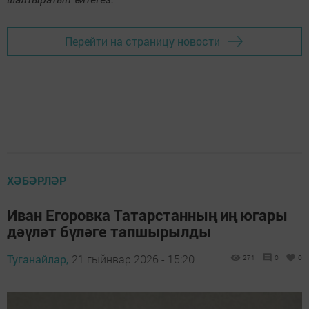
Перейти на страницу новости
ХӘБӘРЛӘР
Иван Егоровка Татарстанның иң югары
дәүләт бүләге тапшырылды
Туганайлар,
21 гыйнвар 2026 - 15:20
271
0
0