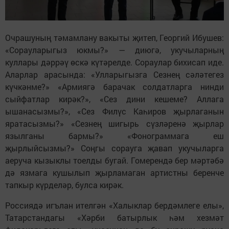
Очрашуның тәмамлану вакыты җитеп, Георгий Ибушев:
«Сорауларыгыз юкмы?» — диюгә, укучыларның
куллары дәррәү өскә күтәрелде. Сораулар бихисап иде.
Аларлар арасында: «Улларыгызга Сезнең сәләтегез
күчкәнме?» «Армиягә барачак солдатларга нинди
сыйфатлар кирәк?», «Сез дини кешеме? Аллага
ышанасызмы?», «Сез Филүс Каһиров җырлаганын
яратасызмы?» «Сезнең шигырь сүзләренә җырлар
язылганы бармы?» «Фонограммага еш
җырлыйсызмы?» Соңгы сорауга җавап укучыларга
аеруча кызыклы тоелды бугай. Гомерендә бер мәртәбә
дә язмага кушылып җырламаган артистны беренче
тапкыр күрделәр, булса кирәк.
Россиядә игълан ителгән «Халыклар бердәмлеге елы»,
Татарстандагы «Хәрби батырлык һәм хезмәт