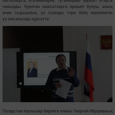
омтылырга, әти-әниләрне, туганнарны хөрмәт итәргә
чакырды. Куелган максатларга ирешеп булуы, аның
өчен тырышлык, үз сүзеңдә тора белү кирәклеген
үз мисалында күрсәтте.
Татарстан язучылар берлеге члены Георгий Ибушевның