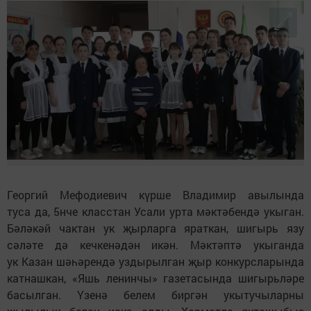
Георгий Мефодиевич күрше Владимир авылында
туса да, 5нче класстан Усали урта мәктәбендә укыган.
Бәләкәй чактан ук җырларга яраткан, шигырь язу
сәләте дә кечкенәдән икән. Мәктәптә укыганда
ук Казан шәһәрендә уздырылган җыр конкурсларында
катнашкан, «Яшь ленинчы» газетасында шигырьләре
басылган. Үзенә белем биргән укытучыларны