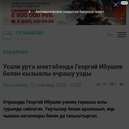
2
Автоматическое закрытие баннера через
ТУГАНАЙЛАР
16+
Татарстан
ХӘБӘРЛӘР
Усали урта мәктәбендә Георгий Ибушев
белән кызыклы очрашу узды
Туганайлар,
22 гыйнвар 2026 - 10:00
538
0
1
Очрашуда Георгий Ибушев үзенең тормыш юлы
турында сөйләгән. Укучылар белән аралашып, яңа
чыккан китаплары белән дә таныштырган.