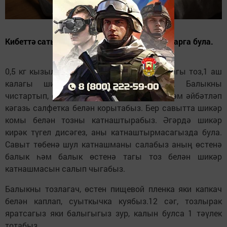
Кибеттә сатыла торган балыкны өйдә дә ясарга була.
0,5 кг кызыл балык тозлау очен 4 аш калагы тоз,1 аш
калагы шикәр комы кирәк булачак. Балыкны
чистартып, сөякләреннән арындырабыз һәм әйбәтләп
кәгазь салфетка белән корытабыз. Бер савытта шикәр
комы белән тозны катнаштырабыз. Әгәрдә шикәр
кирәк түгел дисәгез, аны катнаштырмасагызда була.
Савыт төбенә шул катнашманы салабыз аның өстенә
балык һәм балык өстенә тагы тоз белән шикәр
катнашмасын салып чыгабыз.
Балыкны тозлагач, өстен пищевой пленка яки капкач
белән каплап, суыткычка куябыз.12 сәг, тозлырак
яратсагыз яки балыгыгыз зур, калын булса 1 тәүлек
тотабыз.