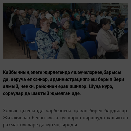
Кайбычның әлеге җирлегендә яшәүчеләрнең барысы
да, аеруча өлкәннәр, администрациягә еш барып йөри
алмый, чөнки, районнан ерак яшиләр. Шуңа күрә,
сораулар да шактый җыелган иде.
Халык җыенында һәрберсенә җавап биреп бардылар.
Җитәкчеләр белән күзгә-күз карап очрашуда халыктан
рәхмәт сүзләре дә күп яңгырады.