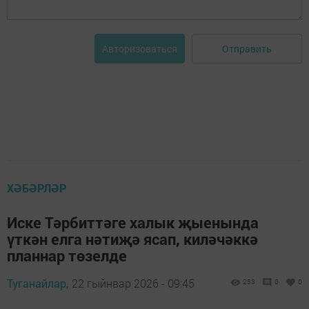
Отправить
Авторизоваться
ХӘБӘРЛӘР
Иске Тәрбиттәге халык җыенында
үткән елга нәтиҗә ясап, киләчәккә
планнар төзелде
Туганайлар,
22 гыйнвар 2026 - 09:45
253
0
0