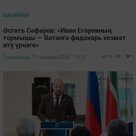
ХӘБӘРЛӘР
Әсгать Сәфәров: «Иван Егоровның
тормышы — Ватанга фидакарь хезмәт
итү үрнәге»
Туганайлар,
21 гыйнвар 2026 - 14:12
232
0
0