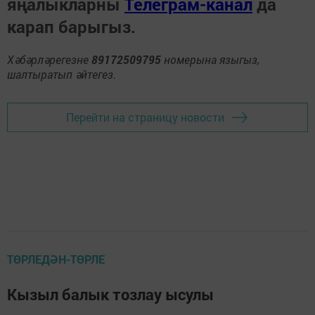
яңалыкларны
Телеграм-канал
да
карап барыгыз.
Хәбәрләрегезне
89172509795
номерына языгыз,
шалтыратып әйтегез.
Перейти на страницу новости
ТӨРЛЕДӘН-ТӨРЛЕ
Кызыл балык тозлау ысулы