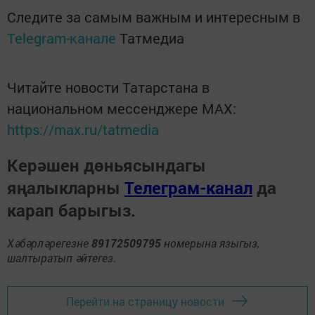
Следите за самым важным и интересным в
Telegram-канале
Татмедиа
Читайте новости Татарстана в
национальном мессенджере MАХ:
https://max.ru/tatmedia
Керәшен дөньясындагы
яңалыкларны
Телеграм-канал
да
карап барыгыз.
Хәбәрләрегезне
89172509795
номерына языгыз,
шалтыратып әйтегез.
Перейти на страницу новости