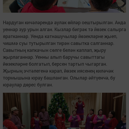
Нардуган кичәләрендә аулак өйләр оештырылган. Анда
уеннар зур урын алган. Кызлар бигрәк тә йөзек салырга
яратканнар. Уенда катнашучылар йөзекләрне җыеп,
чишмә суы тутырылган тирән савытка салганнар.
Савытның капкачын сөлге белән каплап, җыру
җырлаганнар. Уенны алып баручы савыттагы
йөзекләрне болгатып, берсен тартып чыгарган.
Җырның эчтәлегенә карап, йөзек иясенең киләчәк
тормышына юрау башланган. Олылар әйтүенчә, бу
юраулар дөрес булган.