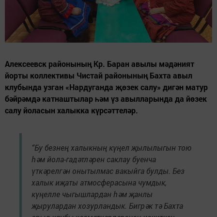
Алексеевск районының Кр. Баран авылы мәдәният
йорты коллективы Чистай районының Бахта авыл
клубында узган «Нардуганда җөзек салу» дигән матур
бәйрәмдә катнаштылар һәм үз авылларында да йөзек
салу йоласын халыкка күрсәттеләр.
“Бу безнең халыкның күңел җылылыгын тою
һәм йола-гадәтләрен саклау буенча
үткәрелгән онытылмас вакыйга булды. Без
халык иҗаты атмосферасына чумдык,
күңелле чыгышлардан һәм җанлы
җырулардан хозурландык. Бигрәк тә Бахта