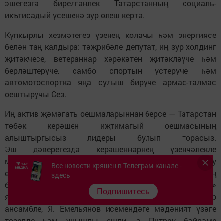
эшегезгә бирелгәнлек Татарстанның социаль-
икътисадый үсешенә зур өлеш кертә.
Күпкырлы хезмәтегез үзенең колачы һәм энергиясе
белән таң калдыра: тәҗрибәле депутат, иң зур холдинг
җитәкчесе, ветераннар хәрәкәтен җитәкләүче һәм
берләштерүче, самбо спортын үстерүче һәм
автомотоспортка яңа сулыш бирүче армас-талмас
оештыручы Сез.
Иң актив җәмәгать оешмаларыннан берсе — Татарстан
төбәк керәшен иҗтимагый оешмасының
алыштыргысыз лидеры булып торасыз.
Эш дәверегездә керәшеннәрнең үзенчәлекле
мәдәниятен торгызу, саклау һәм популярлаштыру
Все новости кряшен в Телеграм-канале -
өлкәсендә гаять зур эшләр башкарылды. Сезнең
здесь
башлангыч һәм ярдәмегез нәтиҗәсендә, «Бәрәкәт»
Подпишитесь
яшьләр бүлеге, «Бәрмәнчек» дәүләт фольклор
ансамбле, Я. Емельянов исемендәге мәдәният үзәге
төзелде һәм уңышлы эшли, ә Питрау бәйрәме