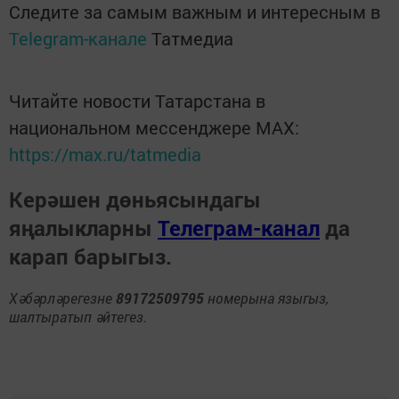
Следите за самым важным и интересным в
Telegram-канале
Татмедиа
Читайте новости Татарстана в
национальном мессенджере MАХ:
https://max.ru/tatmedia
Керәшен дөньясындагы
яңалыкларны
Телеграм-канал
да
карап барыгыз.
Хәбәрләрегезне
89172509795
номерына языгыз,
шалтыратып әйтегез.