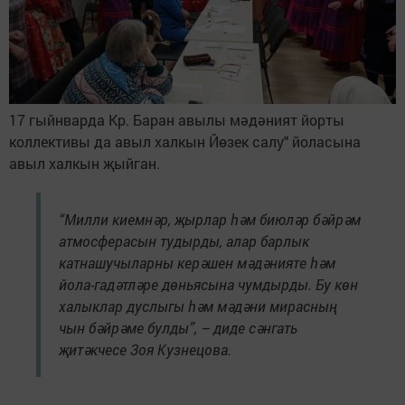
17 гыйнварда Кр. Баран авылы мәдәният йорты
коллективы да авыл халкын Йөзек салу" йоласына
авыл халкын җыйган.
“Милли киемнәр, җырлар һәм биюләр бәйрәм
атмосферасын тудырды, алар барлык
катнашучыларны керәшен мәдәнияте һәм
йола-гадәтләре дөньясына чумдырды. Бу көн
халыклар дуслыгы һәм мәдәни мирасның
чын бәйрәме булды”, – диде сәнгать
җитәкчесе Зоя Кузнецова.