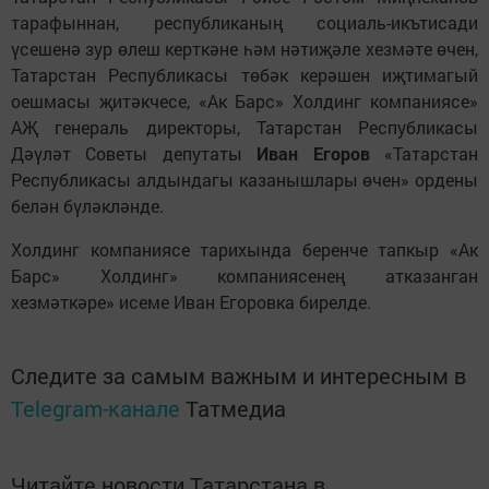
тарафыннан, республиканың социаль-икътисади
үсешенә зур өлеш керткәне һәм нәтиҗәле хезмәте өчен,
Татарстан Республикасы төбәк керәшен иҗтимагый
оешмасы җитәкчесе, «Ак Барс» Холдинг компаниясе»
АҖ генераль директоры, Татарстан Республикасы
Дәүләт Советы депутаты
Иван Егоров
«Татарстан
Республикасы алдындагы казанышлары өчен» ордены
белән бүләкләнде.
Холдинг компаниясе тарихында беренче тапкыр «Ак
Барс» Холдинг» компаниясенең атказанган
хезмәткәре» исеме Иван Егоровка бирелде.
Следите за самым важным и интересным в
Telegram-канале
Татмедиа
Читайте новости Татарстана в