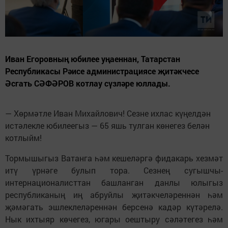
Иван Егоровның юбилее уңаеннан, Татарстан
Республикасы Рәисе администрациясе җитәкчесе
Әсгать СӘФӘРОВ котлау сүзләре юллады.
— Хөрмәтле Иван Михайлович! Сезне ихлас күңелдән
истәлекле юбилеегыз — 65 яшь тулган көнегез белән
котлыйм!
Тормышыгыз Ватанга һәм кешеләргә фидакарь хезмәт
итү үрнәге булып тора. Сезнең сугышчы-
интернационалисттан башланган данлы юлыгыз
республиканың иң абруйлы җитәкчеләреннән һәм
җәмәгать эшлеклеләреннән берсенә кадәр күтәрелә.
Нык ихтыяр көчегез, югары оештыру сәләтегез һәм