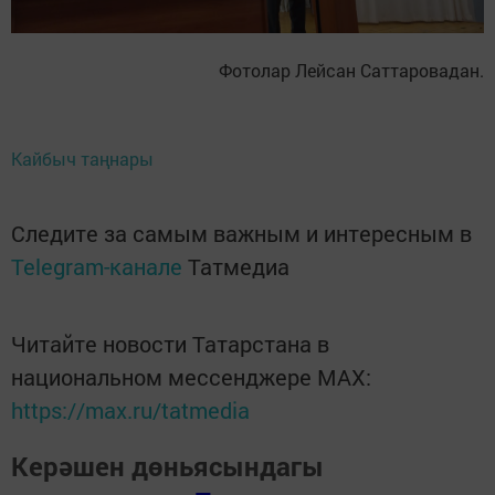
Фотолар Лейсан Саттаровадан.
Кайбыч таңнары
Следите за самым важным и интересным в
Telegram-канале
Татмедиа
Читайте новости Татарстана в
национальном мессенджере MАХ:
https://max.ru/tatmedia
Керәшен дөньясындагы