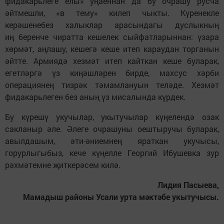
фидакарьлеге елы» уңаеннан да бу очрашу русча
әйтмешли, «в тему» килеп чыкты. Күренекле
керәшенебез халыклар арасындагы дуслыкның
иң беренче чиратта кешелек сыйфатларыннан: үзара
хөрмәт, аңлашу, кешегә кеше итеп караудан торганын
әйтте. Армиядә хезмәт итеп кайткан кеше буларак,
егетләргә үз киңәшләрен бирде, махсус хәрби
операциянең тизрәк тәмамлануын теләде. Хезмәт
фидакарьлеген без аның үз мисалында күрдек.
Бу күрешү укучылар, укытучылар күңелендә озак
сакланыр әле. Әлеге очрашуны оештыручы буларак,
авылдашым, әти-әниемнең яраткан укучысы,
горурлыгыбыз, кече күңелле Георгий Ибушевка зур
рәхмәтемне җиткерәсем килә.
Лидия Пасыева,
Мамадыш районы Усали урта мәктәбе укытучысы.