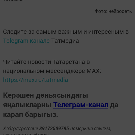
Фото: нейросеть
Следите за самым важным и интересным в
Telegram-канале
Татмедиа
Читайте новости Татарстана в
национальном мессенджере MАХ:
https://max.ru/tatmedia
Керәшен дөньясындагы
яңалыкларны
Телеграм-канал
да
карап барыгыз.
Хәбәрләрегезне
89172509795
номерына языгыз,
шалтыратып әйтегез.