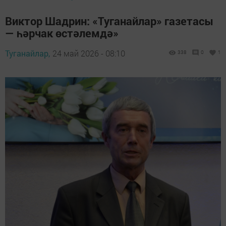
Виктор Шадрин: «Туганайлар» газетасы
— һәрчак өстәлемдә»
Туганайлар,
24 май 2026 - 08:10
338
0
1