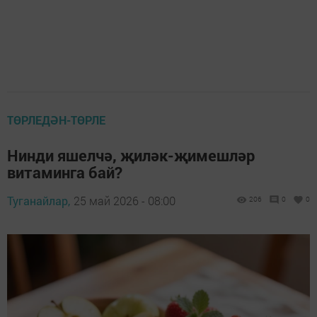
ТӨРЛЕДӘН-ТӨРЛЕ
Нинди яшелчә, җиләк-җимешләр
витаминга бай?
Туганайлар,
25 май 2026 - 08:00
206
0
0