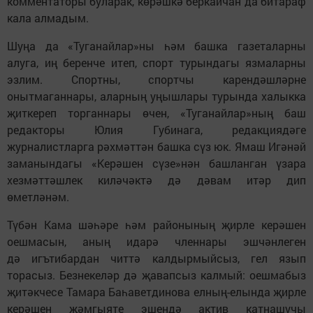
комментаторы буларак, көрәшкә беркайчан да битараф
кала алмадым.
Шуңа да «Туганайлар»ны һәм башка газеталарны
алуга, иң беренче итеп, спорт турындагы язмаларны
эзлим. Спортны, спортчы карендәшләрне
онытмаганнары, аларның уңышлары турында халыкка
җиткереп торганнары өчен, «Туганайлар»ның баш
редакторы Юлия Губинага, редакциядәге
журналистларга рәхмәттән башка сүз юк. Ямаш Игәнәй
заманындагы «Керәшен сүзе»нән башланган үзара
хезмәттәшлек киләчәктә дә дәвам итәр дип
өметләнәм.
Түбән Кама шәһәре һәм районының җирле керәшен
оешмасын, аның идарә членнары эшчәнлеген
дә игътибардан читтә калдырмыйсыз, гел язып
торасыз. Безнекеләр дә җавапсыз калмый: оешмабыз
җитәкчесе Тамара Баһаветдинова елның-елында җирле
керәшен җәмгыяте эшендә актив катнашучы