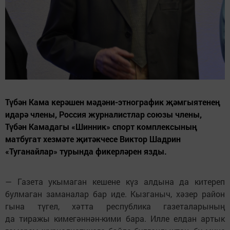
Түбән Кама керәшен мәдәни-этнографик җәмгыятенең
идарә члены, Россия журналистлар союзы члены,
Түбән Камадагы «Шинник» спорт комплексының
матбугат хезмәте җитәкчесе Виктор Шадрин
«Туганайлар» турында фикерләрен язды.
— Газета укымаган кешене күз алдына да китереп
булмаган заманалар бар иде. Кызганыч, хәзер район
гына түгел, хәтта республика газеталарының
да тиражы кимегәннән-кими бара. Илле елдан артык