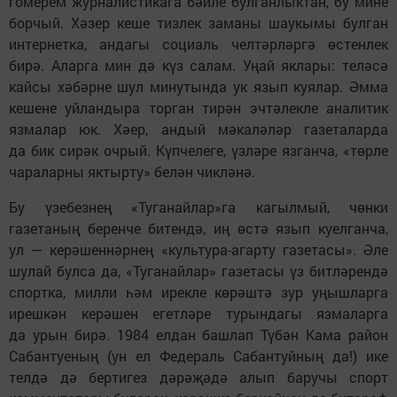
гомерем журналистикага бәйле булганлыктан, бу мине
борчый. Хәзер кеше тизлек заманы шаукымы булган
интернетка, андагы социаль челтәрләргә өстенлек
бирә. Аларга мин дә күз салам. Уңай яклары: теләсә
кайсы хәбәрне шул минутында ук язып куялар. Әмма
кешене уйландыра торган тирән эчтәлекле аналитик
язмалар юк. Хәер, андый мәкаләләр газеталарда
да бик сирәк очрый. Күпчелеге, үзләре язганча, «төрле
чараларны яктырту» белән чикләнә.
Бу үзебезнең «Туганайлар»га кагылмый, чөнки
газетаның беренче битендә, иң өстә язып куелганча,
ул — керәшеннәрнең «культура-агарту газетасы». Әле
шулай булса да, «Туганайлар» газетасы үз битләрендә
спортка, милли һәм ирекле көрәштә зур уңышларга
ирешкән керәшен егетләре турындагы язмаларга
да урын бирә. 1984 елдан башлап Түбән Кама район
Сабантуеның (ун ел Федераль Сабантуйның да!) ике
телдә дә бертигез дәрәҗәдә алып баручы спорт