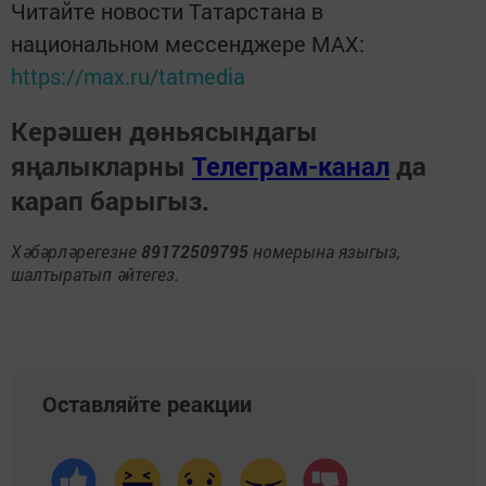
Читайте новости Татарстана в
национальном мессенджере MАХ:
https://max.ru/tatmedia
Керәшен дөньясындагы
яңалыкларны
Телеграм-канал
да
карап барыгыз.
Хәбәрләрегезне
89172509795
номерына языгыз,
шалтыратып әйтегез.
Оставляйте реакции