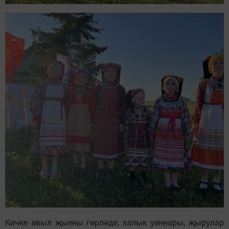
Кичке авыл җыены гөрләде, халык уеннары, җырулар