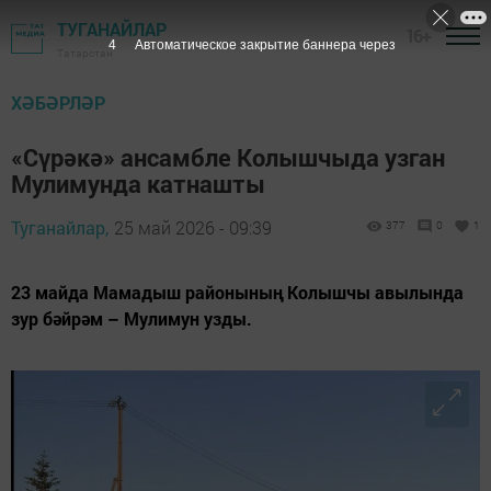
ТУГАНАЙЛАР
16+
3
Автоматическое закрытие баннера через
Татарстан
ХӘБӘРЛӘР
«Сүрәкә» ансамбле Колышчыда узган
Мулимунда катнашты
Туганайлар,
25 май 2026 - 09:39
377
0
1
23 майда Мамадыш районының Колышчы авылында
зур бәйрәм – Мулимун узды.