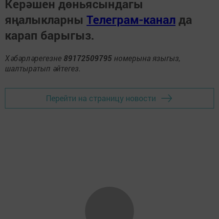
Керәшен дөньясындагы
яңалыкларны
Телеграм-канал
да
карап барыгыз.
Хәбәрләрегезне
89172509795
номерына языгыз,
шалтыратып әйтегез.
Перейти на страницу новости