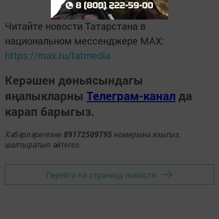
Читайте новости Татарстана в
национальном мессенджере MАХ:
https://max.ru/tatmedia
Керәшен дөньясындагы
яңалыкларны
Телеграм-канал
да
карап барыгыз.
Хәбәрләрегезне
89172509795
номерына языгыз,
шалтыратып әйтегез.
Перейти на страницу новости