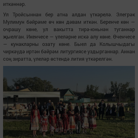
иткәннәр.
Ул Тройсыннан бер атна алдан үткәрелә. Элегрәк
Мулимун бәйрәме өч көн дәвам иткән. Беренче көн —
очрашу көне, ул вакытта тирә-юньнән туганнар
җыелган. Икенчесе — үлеләрне искә алу көне. Өченчесе
— кунакларны озату көне. Быел да Колышчыдагы
чиркәүдә иртән бәйрәм литургиясе уздырганнар. Аннан
соң зиратта, үлеләр өстендә лития үткәрелгән.