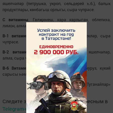
яшелчәләр (петрушка, укроп, сельдерей һ.б.), балык
продуктлары, көнбагыш орлыгы, сыра чүпрәсе.
С витамины.
Гөлҗимеш, кара карлыган, облепиха,
лимон, алма, ананас, шпинат.
В-1 витамины
(тиамин). Кукуруз, чикләвекләр, сыра
чүпрәсе.
В-2 витамины
(рибофлавин). Яфраклы яшелчәләр,
алма, сыра чүпрәсе, дөге.
В-6 Витамины
. Кәбестә, бөртеклеләр, кукуруз, күкәй
сарысы һәм барлык сортлы балыклар.
Фото: «Туганайлар»
Следите за самым важным и интересным в
Telegram-канале
Татмедиа