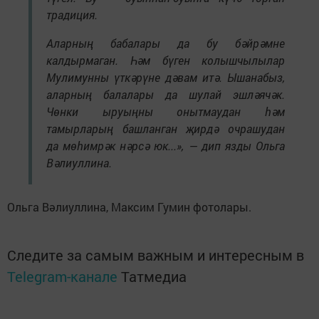
традиция.
Аларның бабалары да бу бәйрәмне
калдырмаган. Һәм бүген колышчылылар
Мулимунны үткәрүне дәвам итә. Ышанабыз,
аларның балалары да шулай эшләячәк.
Чөнки ыруыңны онытмаудан һәм
тамырларың башланган җирдә очрашудан
да мөһимрәк нәрсә юк...», — дип язды Ольга
Вәлиуллина.
Ольга Вәлиуллина, Максим Гумин фотолары.
Следите за самым важным и интересным в
Telegram-канале
Татмедиа