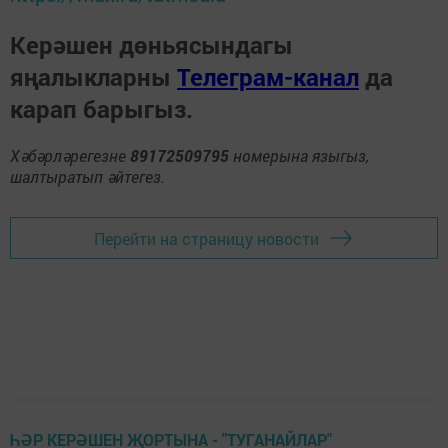
Керәшен дөньясындагы
яңалыкларны
Телеграм-канал
да
карап барыгыз.
Хәбәрләрегезне
89172509795
номерына языгыз,
шалтыратып әйтегез.
Перейти на страницу новости
ҺӘР КЕРӘШЕН ҖОРТЫНА - "ТУГАНАЙЛАР"