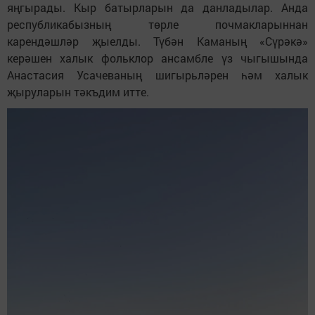
яңгырады. Кыр батырларын да данладылар. Анда
республикабызның төрле почмакларыннан
карендәшләр җыелды. Түбән Каманың «Сүрәкә»
керәшен халык фольклор ансамбле үз чыгышында
Анастасия Усачеваның шигырьләрен һәм халык
җыруларын тәкъдим итте.