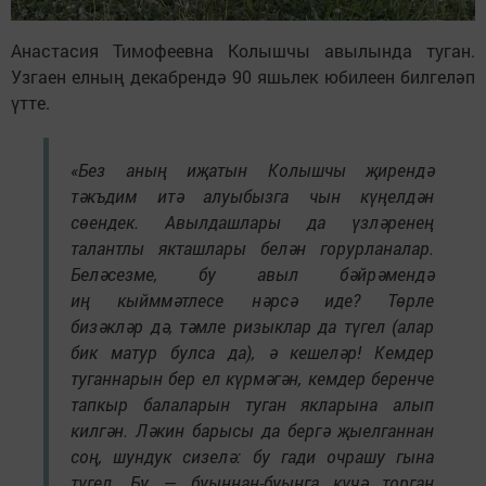
Анастасия Тимофеевна Колышчы авылында туган.
Узгаен елның декабрендә 90 яшьлек юбилеен билгеләп
үтте.
«Без аның иҗатын Колышчы җирендә
тәкъдим итә алуыбызга чын күңелдән
сөендек. Авылдашлары да үзләренең
талантлы якташлары белән горурланалар.
Беләсезме, бу авыл бәйрәмендә
иң кыйммәтлесе нәрсә иде? Төрле
бизәкләр дә, тәмле ризыклар да түгел (алар
бик матур булса да), ә кешеләр! Кемдер
туганнарын бер ел күрмәгән, кемдер беренче
тапкыр балаларын туган якларына алып
килгән. Ләкин барысы да бергә җыелганнан
соң, шундук сизелә: бу гади очрашу гына
түгел. Бу — буыннан-буынга күчә торган