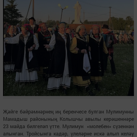
Җәйге бәйрәмнәрнең иң беренчесе булган Мулимунны
Мамадыш районының Колышчы авылы керәшеннәре
23 майда билгеләп үтте. Мулимун «молебен» сүзеннән
алынган. Тройсынга кадәр, үлеләрне искә алып келәү