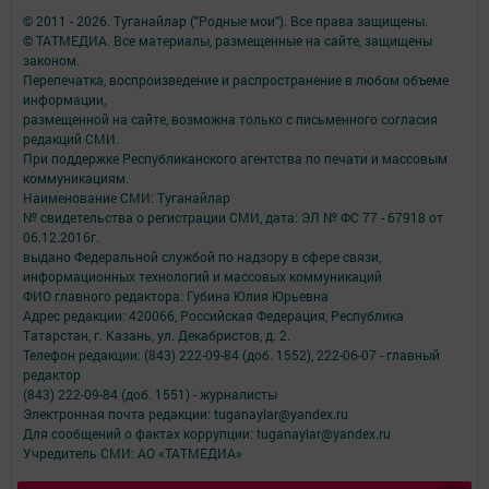
© 2011 - 2026. Туганайлар ("Родные мои"). Все права защищены.
© ТАТМЕДИА. Все материалы, размещенные на сайте, защищены
законом.
Перепечатка, воспроизведение и распространение в любом объеме
информации,
размещенной на сайте, возможна только с письменного согласия
редакций СМИ.
При поддержке Республиканского агентства по печати и массовым
коммуникациям.
Наименование СМИ: Туганайлар
№ свидетельства о регистрации СМИ, дата: ЭЛ № ФС 77 - 67918 от
06.12.2016г.
выдано Федеральной службой по надзору в сфере связи,
информационных технологий и массовых коммуникаций
ФИО главного редактора: Губина Юлия Юрьевна
Адрес редакции: 420066, Российская Федерация, Республика
Татарстан, г. Казань, ул. Декабристов, д. 2.
Телефон редакции: (843) 222-09-84 (доб. 1552), 222-06-07 - главный
редактор
(843) 222-09-84 (доб. 1551) - журналисты
Электронная почта редакции: tuganaylar@yandex.ru
Для сообщений о фактах коррупции: tuganaylar@yandex.ru
Учредитель СМИ: АО «ТАТМЕДИА»