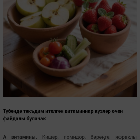
Түбәндә тәкъдим ителгән витаминнар күзләр өчен
файдалы булачак.
А витамины.
Кишер, помидор, бәрәңге, яфраклы