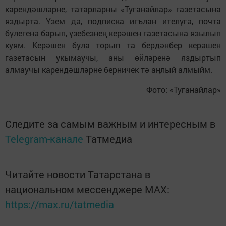
карендәшләрне, татарларны «Туганайлар» газетасына
яздырта. Үзем дә, подписка игълан ителүгә, почта
бүлегенә барып, үзебезнең керәшен газетасына язылып
куям. Керәшен була торып та бердәнбер керәшен
газетасын укымаучы, аны өйләренә яздыртып
алмаучы карендәшләрне берничек тә аңлый алмыйм.
Фото: «Туганайлар»
Следите за самым важным и интересным в
Telegram-канале
Татмедиа
Читайте новости Татарстана в
национальном мессенджере MАХ:
https://max.ru/tatmedia