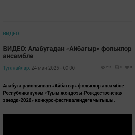
ВИДЕО
ВИДЕО: Алабугадан «Айбагыр» фольклор
ансамбле
Туганайлар,
24 май 2026 - 09:00
231
0
0
Алабуга районыннан «Айбагыр» фольклор ансамбле
Республикакүләм «Туым жондозы-Рождественская
звезда-2026» конкурс-фестивалендәге чыгышы.