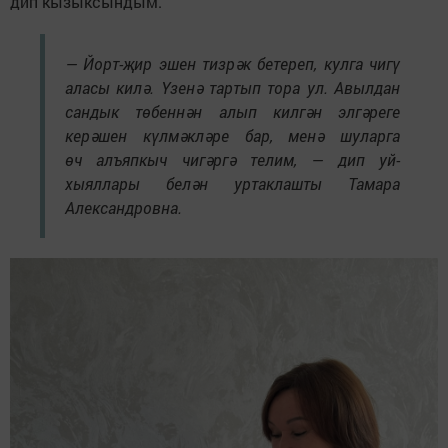
дип кызыксындым.
— Йорт-җир эшен тизрәк бетереп, кулга чигү
аласы килә. Үзенә тартып тора ул. Авылдан
сандык төбеннән алып килгән элгәреге
керәшен күлмәкләре бар, менә шуларга
өч алъяпкыч чигәргә телим, — дип уй-
хыяллары белән уртаклашты Тамара
Александровна.