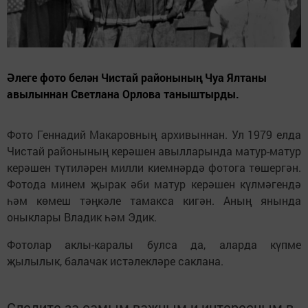
Әлеге фото белән Чистай районының Чуа Ялтаны
авылыннан Светлана Орлова таныштырды.
Фото Геннадий Макаровның архивыннан. Ул 1979 елда
Чистай районының керәшен авылларында матур-матур
керәшен түтиләрен милли киемнәрдә фотога төшергән.
Фотода минем җырак әби матур керәшен күлмәгендә
һәм көмеш тәңкәле тамакса кигән. Аның янында
оныклары Владик һәм Эдик.
Фотолар аклы-каралы булса да, аларда күпме
җылылык, балачак истәлекләре саклана.
Следите за самым важным и интересным в