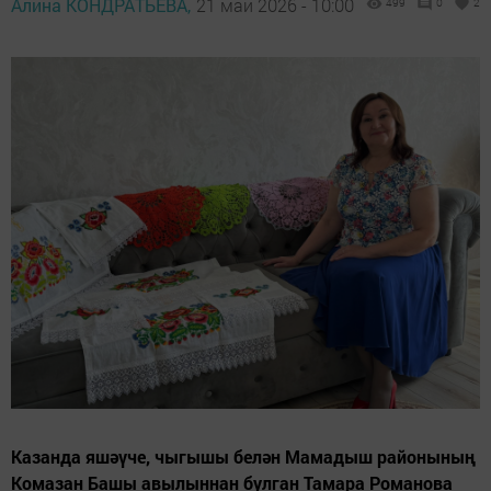
Алина КОНДРАТЬЕВА,
21 май 2026 - 10:00
499
0
2
Казанда яшәүче, чыгышы белән Мамадыш районының
Комазан Башы авылыннан булган Тамара Романова