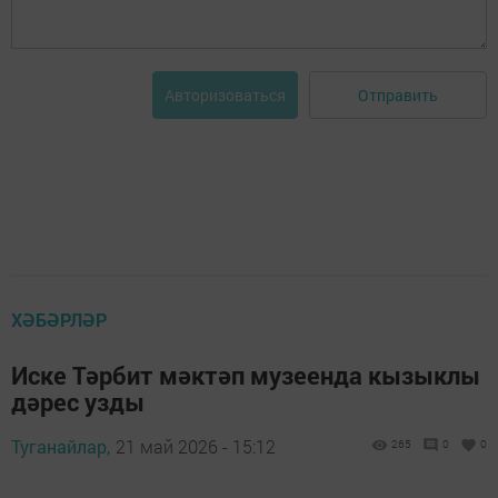
Отправить
Авторизоваться
ХӘБӘРЛӘР
Иске Тәрбит мәктәп музеенда кызыклы
дәрес узды
Туганайлар,
21 май 2026 - 15:12
265
0
0