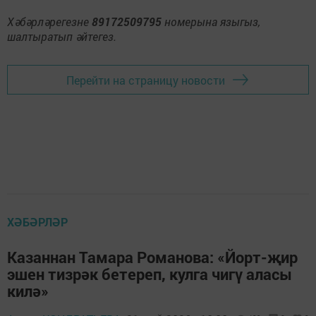
Хәбәрләрегезне
89172509795
номерына языгыз,
шалтыратып әйтегез.
Перейти на страницу новости
ХӘБӘРЛӘР
Казаннан Тамара Романова: «Йорт-җир
эшен тизрәк бетереп, кулга чигү аласы
килә»