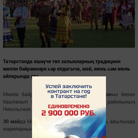
Татарстанда яшәүче төп халыкларның традицион
милли бәйрәмнәре һәр елдагыча, май, июнь һәм июль
айларында үтә.
Милли бәйрәмнәр рус халкының
«Каравон»
ы белән
башланып китәчәк. Ул
23 майда
Лаеш районының
Никольское авылында булачак.
30 май
да Менделеевск районының Ильнеть авылында
мариларның
«Семык»
бәйрәме уздырыла.