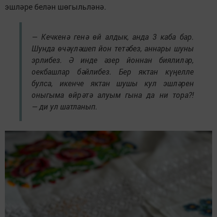
эшләре белән шөгыльләнә.
— Кечкенә генә өй алдык, анда 3 каба бар.
Шунда өчәүләшеп йон тетәбез, аннары шуны
эрлибез. Ә инде әзер йоннан биялиләр,
оекбашлар бәйлибез. Бер яктан күңелле
булса, икенче яктан шушы кул эшләрен
оныгыма өйрәтә алуым гына да ни тора?!
— ди ул шатланып.