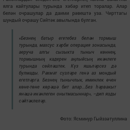
ялга кайтулары турында хәбәр итеп торалар. Алар
белән очрашулар да даими рәвештә уза. Чирттагы
шундый очрашу Сәйтәк авылында булган.
«Безнең батыр егетебез белән тормыш
турында, махсус хәрби операция зонасында,
аеруча алгы сызыкта тыныч көннең,
тормышның кадерен аңлыйсың икәнлеге
турында сөйләштек. Күз яшьләрсез дә
булмады. Рәхмәт сүзләре генә аз мондый
егетләргә. Безнең тынычлык, иминлек өчен
көне-төне көрәшә бит алар...Без һәрвакыт
янәшә икәнлеген онытмасыннар», –дип язды
сәйтәклеләр.
Фото: Ясминур Гыйззәтуллина