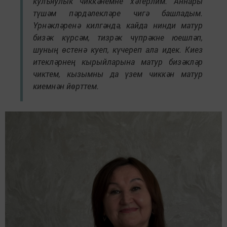
кулъяулык чиккәнемне хәтерлим. Аннары
түшәм пәрдәлекләре чигә башладым.
Үрнәкләренә килгәндә, кайда нинди матур
бизәк күрсәм, тизрәк чүпрәкне юешләп,
шуның өстенә куеп, күчереп ала идек. Киез
итекләрнең кырыйларына матур бизәкләр
чиктем, кызымны да үзем чиккән матур
киемнән йөрттем.