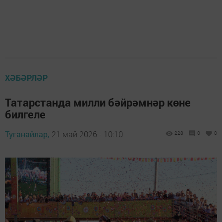
ХӘБӘРЛӘР
Татарстанда милли бәйрәмнәр көне
билгеле
Туганайлар,
21 май 2026 - 10:10
228
0
0