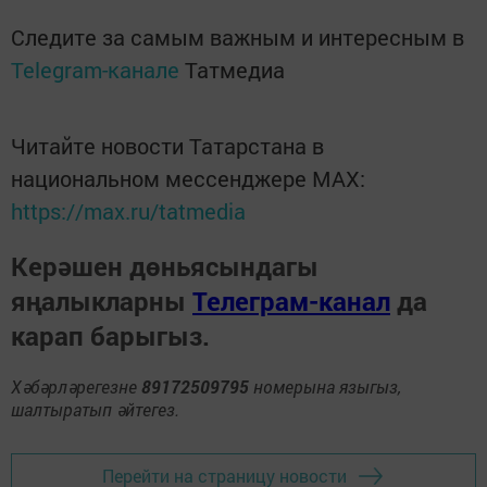
Следите за самым важным и интересным в
Telegram-канале
Татмедиа
Читайте новости Татарстана в
национальном мессенджере MАХ:
https://max.ru/tatmedia
Керәшен дөньясындагы
яңалыкларны
Телеграм-канал
да
карап барыгыз.
Хәбәрләрегезне
89172509795
номерына языгыз,
шалтыратып әйтегез.
Перейти на страницу новости