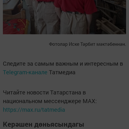
Фотолар Иске Тәрбит мәктәбеннән.
Следите за самым важным и интересным в
Telegram-канале
Татмедиа
Читайте новости Татарстана в
национальном мессенджере MАХ:
https://max.ru/tatmedia
Керәшен дөньясындагы