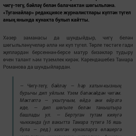
чигү-тегү, бәйләү белән балачактан шөгыльләнә.
«Туганайлар» редакциясе журналистлары күптән түгел
аның янында кунакта булып кайтты.
Хәзер заманасы да шундыйдыр, чигү белән
шөгыльләнүчеләр әллә ни күп түгел. Төрле төстәге гади
җепләрдән берсеннән-берсе матур бизәкләр тудыру
өчен талант һәм түземлек кирәк. Карендәшебез Тамара
Романова да шундыйлардан.
— Чигү-тегү, бәйләү — һәр хатын-кызның
бурычы дип уйлым. Үзем бәләкәйдән чигәм.
Мәктәптә — укытучым, өйдә әни өйрәтә
иде, — дип шөгыле белән таныштыра
башлады ул. — Бертуган тутам кияүгә
чыкканда (ул вакытта Тамара түтигә 16 яшь
була — ред.) килгән кунакларга өләшергә