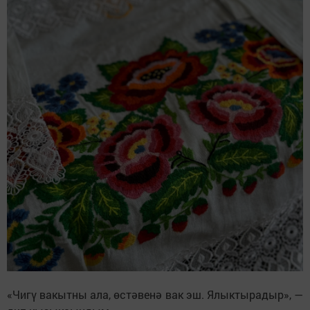
«Чигү вакытны ала, өстәвенә вак эш. Ялыктырадыр», —