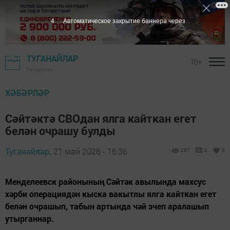
2
Автоматическое закрытие баннера через
ТУГАНАЙЛАР
16+
Татарстан
ХӘБӘРЛӘР
Сәйтәктә СВОдан ялга кайткан егет
белән очрашу булды
Туганайлар,
21 май 2026 - 16:36
267
0
0
Менделеевск районының Сәйтәк авылында махсус
хәрби операциядән кыска вакытлы ялга кайткан егет
белән очрашып, табын артында чәй эчеп аралашып
утырганнар.