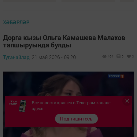
ХӘБӘРЛӘР
Дорга кызы Ольга Камашева Малахов
тапшыруында булды
Туганайлар,
21 май 2026 - 09:20
464
0
3
Все новости кряшен в Телеграм-канале -
здесь
Подпишитесь