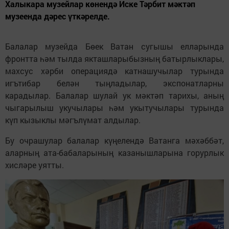
Халыкара музейлар көнендә Иске Тәрбит мәктәп
музеенда дәрес үткәрелде.
Балалар музейда Бөек Ватан сугышы елларында
фронтта һәм тылда якташларыбызның батырлыклары,
махсус хәрби операциядә катнашучылар турында
игътибар белән тыңладылар, экспонатларны
карадылар. Балалар шулай ук мәктәп тарихы, аның
чыгарылыш укучылары һәм укытучылары турында
күп кызыклы мәгълүмат алдылар.
Бу очрашулар балалар күңелендә Ватанга мәхәббәт,
аларның ата-бабаларының казанышларына горурлык
хисләре уятты.