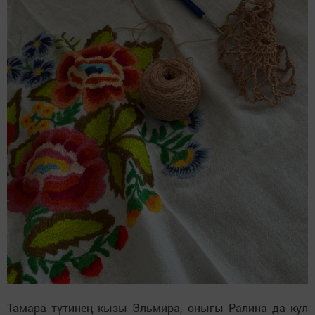
Тамара түтинең кызы Эльмира, оныгы Ралина да кул