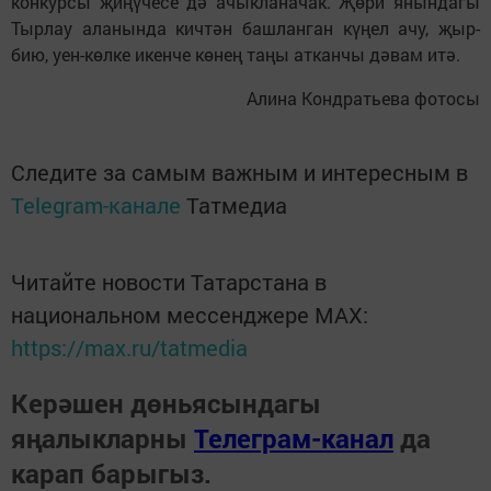
конкурсы җиңүчесе дә ачыкланачак. Җөри янындагы
Тырлау аланында кичтән башланган күңел ачу, җыр-
бию, уен-көлке икенче көнең таңы атканчы дәвам итә.
Алина Кондратьева фотосы
Следите за самым важным и интересным в
Telegram-канале
Татмедиа
Читайте новости Татарстана в
национальном мессенджере MАХ:
https://max.ru/tatmedia
Керәшен дөньясындагы
яңалыкларны
Телеграм-канал
да
карап барыгыз.