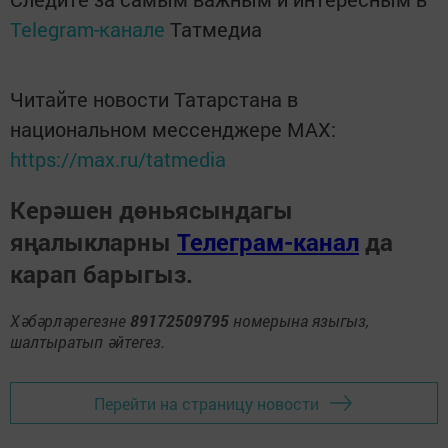
Telegram-канале
Татмедиа
Читайте новости Татарстана в
национальном мессенджере MАХ:
https://max.ru/tatmedia
Керәшен дөньясындагы
яңалыкларны
Телеграм-канал
да
карап барыгыз.
Хәбәрләрегезне
89172509795
номерына языгыз,
шалтыратып әйтегез.
Перейти на страницу новости