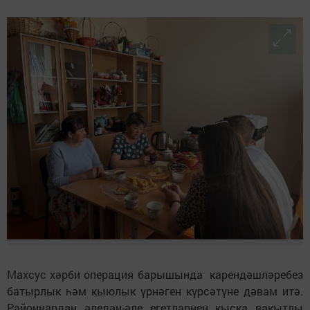
Махсус хәрби операция барышында карендәшләребез
батырлык һәм кыюлык үрнәген күрсәтүне дәвам итә.
Районнардан әледән-әле егетләрнең кыска вакытлы