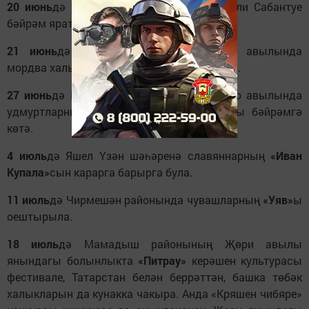
20 июнь
дә Казанда татар халкының милли Сабантуе
бәйрәм яратучыларны үзенә җыя.
21 июнь
дә Тәтеш районының Килдеш авылында
мордва халык бәйрәме
«Валда шинясь»
үтә.
27 июнь
дә Мамадыш районының Пойкино авылында
удмуртларның
«Гырон быдтон»
ы халыкны бәйрәмгә
көтә.
4 июль
дә Яшел Үзән шәһәренә славяннарның
«Иван
Купала»
сын карарга барырга була.
11 июль
дә Чирмешән районында чувашларның
«Уяв»
ы
оештырыла.
18 июль
дә Мамадыш районының Җөри авылы
янындагы болынлыкта
«Питрау»
керәшен культурасы
фестивале, Татарстан белән беррәттән, башка төбәк
халыкларын да кунакка чакыра. Анда «Кряшен чибяре»