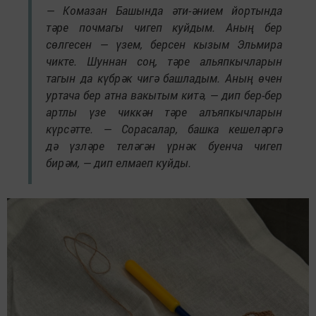
— Комазан Башында әти-әнием йортында
тәре почмагы чигеп куйдым. Аның бер
сөлгесен — үзем, берсен кызым Эльмира
чикте. Шуннан соң, тәре альяпкычларын
тагын да күбрәк чигә башладым. Аның өчен
уртача бер атна вакытым китә, — дип бер-бер
артлы үзе чиккән тәре алъяпкычларын
күрсәтте. — Сорасалар, башка кешеләргә
дә үзләре теләгән үрнәк буенча чигеп
бирәм, — дип елмаеп куйды.