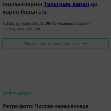
яңалыкларны
Телеграм-канал
да
карап барыгыз.
Хәбәрләрегезне
89172509795
номерына языгыз,
шалтыратып әйтегез.
Перейти на страницу новости
ХӘТЕР-ХАТИРӘ
Ретро фото: Чистай керәшеннәре