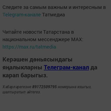
Следите за самым важным и интересным в
Telegram-канале
Татмедиа
Читайте новости Татарстана в
национальном мессенджере MАХ:
https://max.ru/tatmedia
Керәшен дөньясындагы
яңалыкларны
Телеграм-канал
да
карап барыгыз.
Хәбәрләрегезне
89172509795
номерына языгыз,
шалтыратып әйтегез.