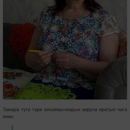
Тамара түти тәре алъяпкычларын аеруча яратып чигә
икән.