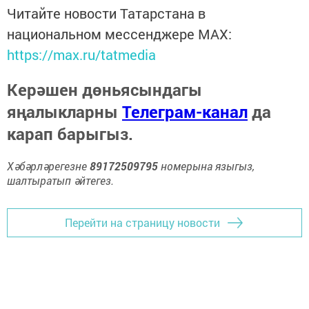
Читайте новости Татарстана в
национальном мессенджере MАХ:
https://max.ru/tatmedia
Керәшен дөньясындагы
яңалыкларны
Телеграм-канал
да
карап барыгыз.
Хәбәрләрегезне
89172509795
номерына языгыз,
шалтыратып әйтегез.
Перейти на страницу новости