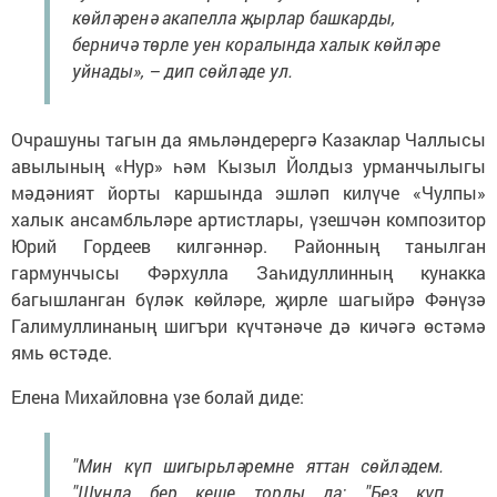
көйләренә акапелла җырлар башкарды,
берничә төрле уен коралында халык көйләре
уйнады», – дип сөйләде ул.
Очрашуны тагын да ямьләндерергә Казаклар Чаллысы
авылының «Нур» һәм Кызыл Йолдыз урманчылыгы
мәдәният йорты каршында эшләп килүче «Чулпы»
халык ансамбльләре артистлары, үзешчән композитор
Юрий Гордеев килгәннәр. Районның танылган
гармунчысы Фәрхулла Заһидуллинның кунакка
багышланган бүләк көйләре, җирле шагыйрә Фәнүзә
Галимуллинаның шигъри күчтәнәче дә кичәгә өстәмә
ямь өстәде.
Елена Михайловна үзе болай диде:
"Мин күп шигырьләремне яттан сөйләдем.
"Шунда бер кеше торды да: "Без күп