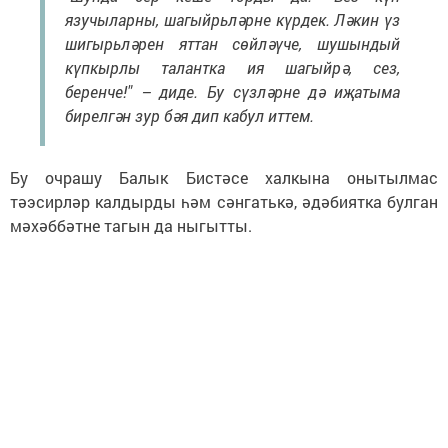
язучыларны, шагыйрьләрне күрдек. Ләкин үз
шигырьләрен яттан сөйләүче, шушындый
күпкырлы талантка ия шагыйрә, сез,
беренче!" – диде. Бу сүзләрне дә иҗатыма
бирелгән зур бәя дип кабул иттем.
Бу очрашу Балык Бистәсе халкына онытылмас
тәэсирләр калдырды һәм сәнгатькә, әдәбиятка булган
мәхәббәтне тагын да ныгытты.