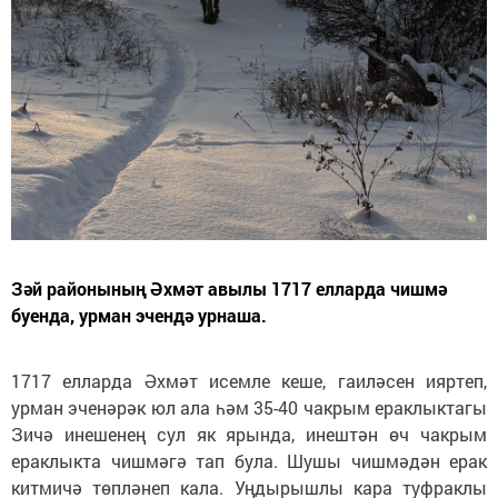
Зәй районының Әхмәт авылы 1717 елларда чишмә
буенда, урман эчендә урнаша.
1717 елларда Әхмәт исемле кеше, гаиләсен ияртеп,
урман эченәрәк юл ала һәм 35-40 чакрым ераклыктагы
Зичә инешенең сул як ярында, инештән өч чакрым
ераклыкта чишмәгә тап була. Шушы чишмәдән ерак
китмичә төпләнеп кала. Уңдырышлы кара туфраклы