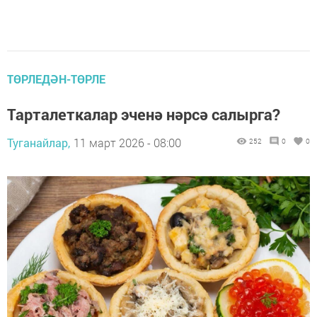
ТӨРЛЕДӘН-ТӨРЛЕ
Тарталеткалар эченә нәрсә салырга?
Туганайлар,
11 март 2026 - 08:00
252
0
0