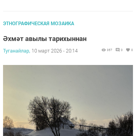
ЭТНОГРАФИЧЕСКАЯ МОЗАИКА
Әхмәт авылы тарихыннан
Туганайлар,
10 март 2026 - 20:14
357
0
0