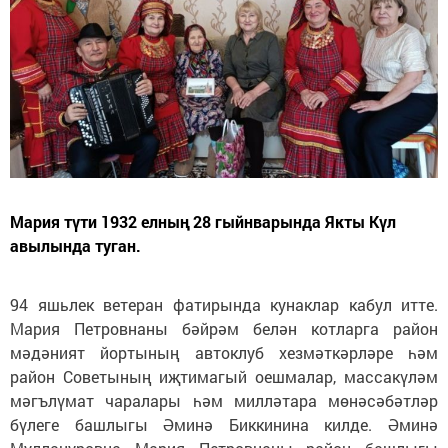
Мария түти 1932 елның 28 гыйнварында Якты Күл
авылында туган.
94 яшьлек ветеран фатирында кунаклар кабул итте.
Мария Петровнаны бәйрәм белән котларга район
мәдәният йортының автоклуб хезмәткәрләре һәм
район Советының иҗтимагый оешмалар, массакүләм
мәгълүмат чаралары һәм милләтара мөнәсәбәтләр
бүлеге башлыгы Әминә Биккинина килде. Әминә