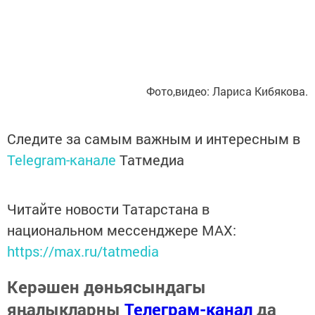
Фото,видео: Лариса Кибякова.
Следите за самым важным и интересным в
Telegram-канале
Татмедиа
Читайте новости Татарстана в
национальном мессенджере MАХ:
https://max.ru/tatmedia
Керәшен дөньясындагы
яңалыкларны
Телеграм-канал
да