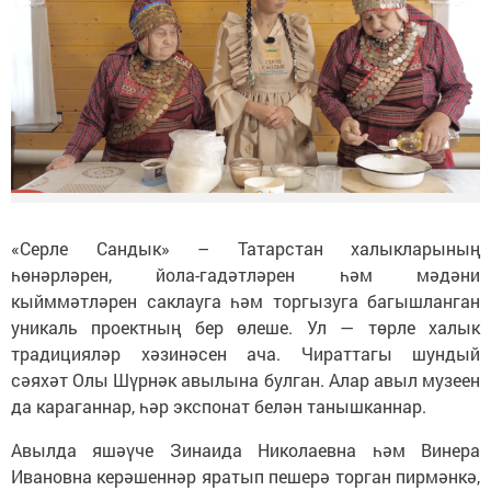
«Серле Сандык» – Татарстан халыкларының
һөнәрләрен, йола-гадәтләрен һәм мәдәни
кыйммәтләрен саклауга һәм торгызуга багышланган
уникаль проектның бер өлеше. Ул — төрле халык
традицияләр хәзинәсен ача. Чираттагы шундый
сәяхәт Олы Шүрнәк авылына булган. Алар авыл музеен
да караганнар, һәр экспонат белән танышканнар.
Авылда яшәүче Зинаида Николаевна һәм Винера
Ивановна керәшеннәр яратып пешерә торган пирмәнкә,