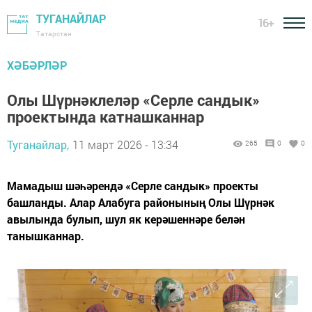
ТУГАНАЙЛАР
16+
Татарстан
ХӘБӘРЛӘР
Олы Шүрнәклеләр «Серле сандык»
проектында катнашканнар
Туганайлар,
11 март 2026 - 13:34
265
0
0
Мамадыш шәһәрендә «Серле сандык» проекты
башланды. Алар Алабуга районының Олы Шүрнәк
авылында булып, шул як керәшеннәре белән
танышканнар.