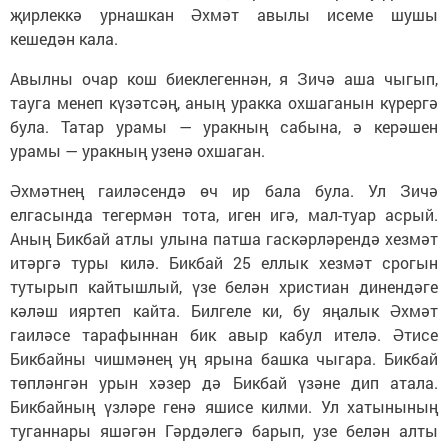
җирлеккә урнашкан Әхмәт авылы исеме шушы
кешедән кала.
Авылны очар кош биеклегеннән, я Зичә аша чыгып,
тауга менеп күзәтсәң, аның уракка охшаганын күрергә
була. Татар урамы — уракның сабына, ә керәшен
урамы — уракның узенә охшаган.
Әхмәтнең гаиләсендә өч ир бала була. Ул Зичә
елгасында тегермән тота, иген игә, мал-туар асрый.
Аның Бикбай атлы улына патша гаскәрләрендә хезмәт
итәргә туры килә. Бикбай 25 еллык хезмәт срогын
тутырып кайтышлый, үзе белән христиан динендәге
кәләш ияртеп кайта. Билгеле ки, бу яңалык Әхмәт
гаиләсе тарафыннан бик авыр кабул ителә. Әтисе
Бикбайны чишмәнең уң ярына башка чыгара. Бикбай
төпләнгән урын хәзер дә Бикбай үзәне дип атала.
Бикбайның үзләре генә яшисе килми. Ул хатынының
туганнары яшәгән Гәрдәлегә барып, узе белән алты