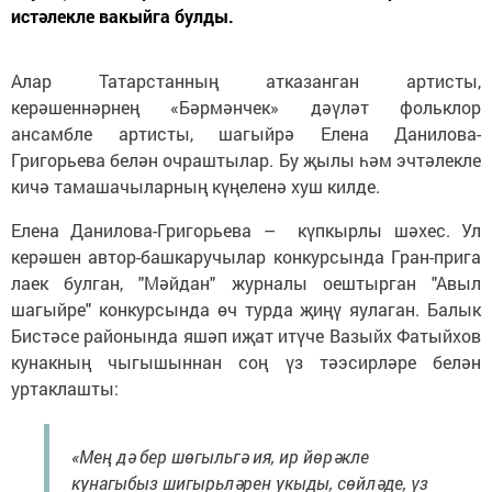
истәлекле вакыйга булды.
Алар Татарстанның атказанган артисты,
керәшеннәрнең «Бәрмәнчек» дәүләт фольклор
ансамбле артисты, шагыйрә Елена Данилова-
Григорьева белән очраштылар. Бу җылы һәм эчтәлекле
кичә тамашачыларның күңеленә хуш килде.
Елена Данилова-Григорьева – күпкырлы шәхес. Ул
керәшен автор-башкаручылар конкурсында Гран-прига
лаек булган, "Мәйдан" журналы оештырган "Авыл
шагыйре" конкурсында өч турда җиңү яулаган. Балык
Бистәсе районында яшәп иҗат итүче Вазыйх Фатыйхов
кунакның чыгышыннан соң үз тәэсирләре белән
уртаклашты:
«Мең дә бер шөгыльгә ия, ир йөрәкле
кунагыбыз шигырьләрен укыды, сөйләде, үз