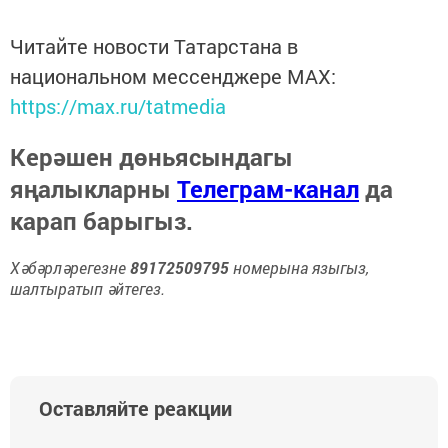
Читайте новости Татарстана в
национальном мессенджере MАХ:
https://max.ru/tatmedia
Керәшен дөньясындагы
яңалыкларны
Телеграм-канал
да
карап барыгыз.
Хәбәрләрегезне
89172509795
номерына языгыз,
шалтыратып әйтегез.
Оставляйте реакции