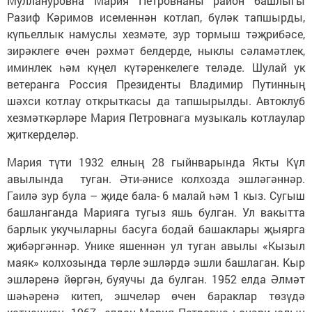
Муллануровна Мария Петровнаны район башлыгы
Разиф Кәримов исеменнән котлап, бүләк тапшырды,
күпьеллык намуслы хезмәте, зур тормыш тәҗрибәсе,
зирәклеге өчен рәхмәт белдерде, ныклы сәламәтлек,
иминлек һәм күңел күтәренкелеге теләде. Шулай ук
ветеранга Россия Президенты Владимир Путинның
шәхси котлау открыткасы да тапшырылды. Автоклуб
хезмәткәрләре Мария Петровнага музыкаль котлаулар
җиткерделәр.
Мария түти 1932 елның 28 гыйнварында Якты Күл
авылында туган. Әти-әнисе колхозда эшләгәннәр.
Гаилә зур була – җиде бала- 6 малай һәм 1 кыз. Сугыш
башланганда Марияга тугыз яшь булган. Ул вакытта
барлык укучыларны басуга бодай башаклары җыярга
җибәргәннәр. Унике яшеннән ул туган авылы «Кызыл
маяк» колхозында төрле эшләрдә эшли башлаган. Кыр
эшләренә йөргән, буяучы да булган. 1952 елда Әлмәт
шәһәренә китеп, эшчеләр өчен бараклар төзүдә