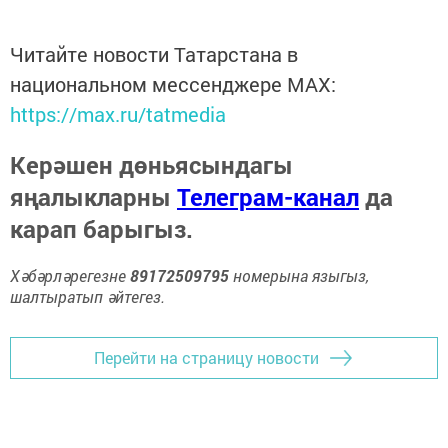
Читайте новости Татарстана в
национальном мессенджере MАХ:
https://max.ru/tatmedia
Керәшен дөньясындагы
яңалыкларны
Телеграм-канал
да
карап барыгыз.
Хәбәрләрегезне
89172509795
номерына языгыз,
шалтыратып әйтегез.
Перейти на страницу новости