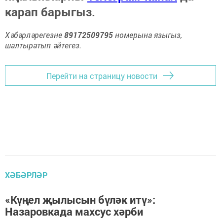
карап барыгыз.
Хәбәрләрегезне
89172509795
номерына языгыз,
шалтыратып әйтегез.
Перейти на страницу новости
ХӘБӘРЛӘР
«Күңел җылысын бүләк итү»:
Назаровкада махсус хәрби