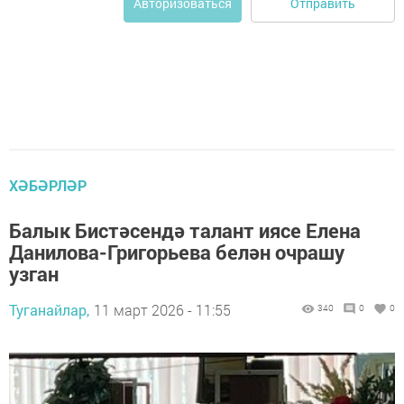
Отправить
Авторизоваться
ХӘБӘРЛӘР
Балык Бистәсендә талант иясе Елена
Данилова-Григорьева белән очрашу
узган
Туганайлар,
11 март 2026 - 11:55
340
0
0