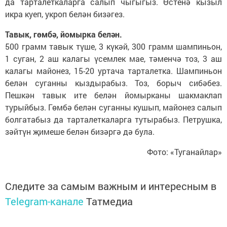
да тарталеткаларга салып чыгыгыз. Өстенә кызыл
икра куеп, укроп белән бизәгез.
Тавык, гөмбә, йомырка белән.
500 грамм тавык түше, 3 күкәй, 300 грамм шампиньон,
1 суган, 2 аш калагы үсемлек мае, тәменчә тоз, 3 аш
калагы майонез, 15-20 уртача тарталетка. Шампиньон
белән суганны кыздырабыз. Тоз, борыч сибәбез.
Пешкән тавык ите белән йомырканы шакмаклап
турыйбыз. Гөмбә белән суганны кушып, майонез салып
болгатабыз да тарталеткаларга тутырабыз. Петрушка,
зәйтүн җимеше белән бизәргә дә була.
Фото: «Туганайлар»
Следите за самым важным и интересным в
Telegram-канале
Татмедиа