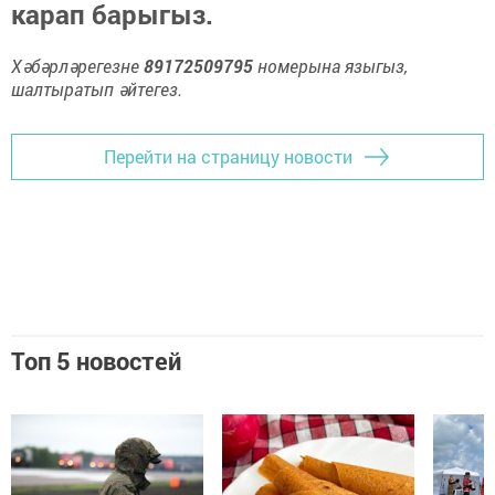
карап барыгыз.
Хәбәрләрегезне
89172509795
номерына языгыз,
шалтыратып әйтегез.
Перейти на страницу новости
Топ 5 новостей