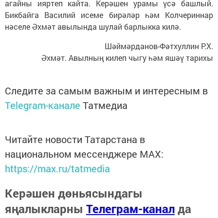
агайны ияртеп кайта. Керәшен урамы үсә башлый.
Бикбайга Василий исеме бирәләр һәм Колчериннар
нәселе Әхмәт авылында шулай барлыкка килә.
Шәймәрданов-Фәтхуллин Р.Х.
Әхмәт. Авылның килеп чыгу һәм яшәү тарихы
Следите за самым важным и интересным в
Telegram-канале
Татмедиа
Читайте новости Татарстана в
национальном мессенджере MАХ:
https://max.ru/tatmedia
Керәшен дөньясындагы
яңалыкларны
Телеграм-канал
да