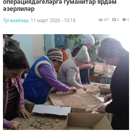
операциядәгеләргә гуманитар ярдәм
әзерлиләр
Туганайлар,
11 март 2026 - 10:19
247
0
0