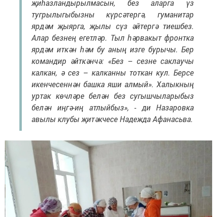
җиһазландырылмасын, без аларга үз
тугрылыгыбызны күрсәтергә, гуманитар
ярдәм җыярга, җылы сүз әйтергә тиешбез.
Алар безнең егетләр. Тыл һәрвакыт фронтка
ярдәм иткән һәм бу аның изге бурычы. Бер
командир әйткәнчә: «Без – сезне саклаучы
калкан, ә сез – калканны тоткан кул. Берсе
икенчесеннән башка яши алмый». Халыкның
уртак көчләре белән без сугышчыларыбыз
белән иңгә-иң атлыйбыз», - ди Назаровка
авылы клубы җитәкчесе Надежда Афанасьва.