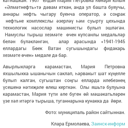
катнашкан. 1967 елдан Мария Петровна һөнәри юлын
«Әлмәтнефть»тә дәвам иткән, анда ул башта буяучы,
аннары нефть чыгару буенча оператор, ә соңрак
нефтьне комплекслы әзерләү һәм суырту цехында
технологик насослар машинисты булып эшләгән.
Намуслы тырыш хезмәте өчен күпсанлы медальләр
белән бүләкләнгән, алар арасында «1941-1945
еллардагы Бөек Ватан сугышындагы фидакарь
хезмәте өчен» медале дә бар.
Авырлыкларга карамастан, Мария Петровна
яхшылыкка ышанычын саклап, һәрвакыт шат күңелле
булып калган, сугыштан соңгы елларда илебезнең
үсешенә нәтиҗәле өлеш керткән. Олы яшьтә булуына
карамастан, Мария түти әле бүген өй мәшәкатьләрен
үзе хәл итәргә тырыша, туганнарына кунакка да йөри.
Фото: муниципаль район сайтыннан.
Клара Ермолаева,
Заинск-информ