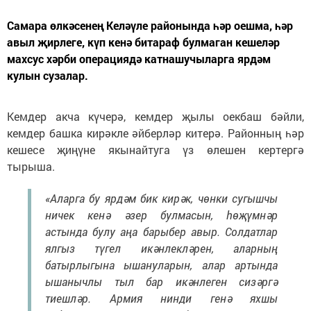
Самара өлкәсенең Келәүле районында һәр оешма, һәр
авыл җирлеге, күп кенә битараф булмаган кешеләр
махсус хәрби операциядә катнашучыларга ярдәм
кулын сузалар.
Кемдер акча күчерә, кемдер җылы оекбаш бәйли,
кемдер башка кирәкле әйберләр китерә. Районның һәр
кешесе җиңүне якынайтуга үз өлешен кертергә
тырыша.
«Аларга бу ярдәм бик кирәк, чөнки сугышчы
ничек кенә әзер булмасын, һөҗүмнәр
астында булу аңа барыбер авыр. Солдатлар
ялгыз түгел икәнлекләрен, аларның
батырлыгына ышануларын, алар артында
ышанычлы тыл бар икәнлеген сизәргә
тиешләр. Армия нинди генә яхшы