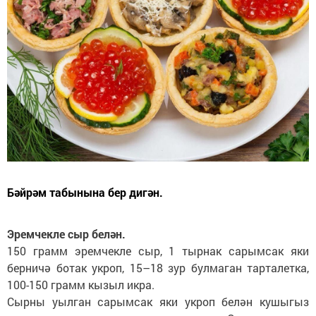
Бәйрәм табынына бер дигән.
Эремчекле сыр белән.
150 грамм эремчекле сыр, 1 тырнак сарымсак яки
берничә ботак укроп, 15–18 зур булмаган тарталетка,
100-150 грамм кызыл икра.
Сырны уылган сарымсак яки укроп белән кушыгыз