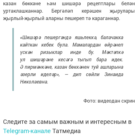
казан бөккәне һәм шишәрә рецептлары белән
уртаклашканнар. Бергәләп керәшен җырулары
җырлый-җырлый аларны пешереп тә караганнар.
«Шишәрә пешергәндә яшьлеккә, балачакка
кайткан кебек була. Мамалардан өйрәнеп
үскән ризыклар инде бу. Мәктәпкә
ул шишәрәне кесәгә тыгып бара идек.
Ә пирмәнкәне, казан бөккәнен туй ашларына
әзерли иделәр», — дип сөйли Зинаида
Николаевна.
Фото: видеодан скрин
Следите за самым важным и интересным в
Telegram-канале
Татмедиа