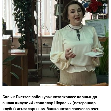
Балык Бистәсе район үзәк китапханәсе каршында
эшләп килүче «Аксакаллар Шурасы» (ветераннар
клубы) әгъзалары һәм башка китап сөючеләр өчен