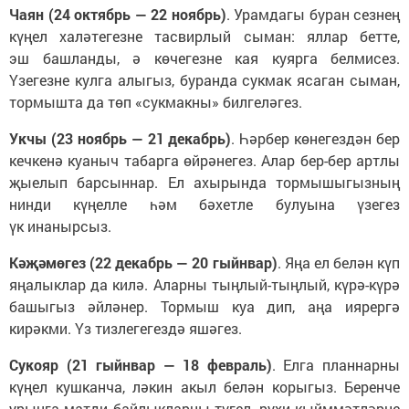
Чаян (24 октябрь — 22 ноябрь)
. Урамдагы буран сезнең
күңел халәтегезне тасвирлый сыман: яллар бетте,
эш башланды, ә көчегезне кая куярга белмисез.
Үзегезне кулга алыгыз, буранда сукмак ясаган сыман,
тормышта да төп «сукмакны» билгеләгез.
Укчы (23 ноябрь — 21 декабрь)
. Һәрбер көнегездән бер
кечкенә куаныч табарга өйрәнегез. Алар бер-бер артлы
җыелып барсыннар. Ел ахырында тормышыгызның
нинди күңелле һәм бәхетле булуына үзегез
үк инанырсыз.
Кәҗәмөгез (22 декабрь — 20 гыйнвар)
. Яңа ел белән күп
яңалыклар да килә. Аларны тыңлый-тыңлый, күрә-күрә
башыгыз әйләнер. Тормыш куа дип, аңа иярергә
кирәкми. Үз тизлегегездә яшәгез.
Сукояр (21 гыйнвар — 18 февраль)
. Елга планнарны
күңел кушканча, ләкин акыл белән корыгыз. Беренче
урынга матди байлыкларны түгел, рухи кыйммәтләрне