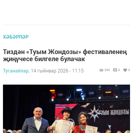
ХӘБӘРЛӘР
Тиздән «Туым Жондозы» фестиваленең
җиңүчесе билгеле булачак
Туганайлар,
14 гыйнвар 2026 - 11:15
260
0
0