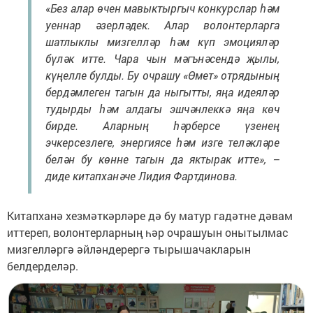
«Без алар өчен мавыктыргыч конкурслар һәм
уеннар әзерләдек. Алар волонтерларга
шатлыклы мизгелләр һәм күп эмоцияләр
бүләк итте. Чара чын мәгънәсендә җылы,
күңелле булды. Бу очрашу «Өмет» отрядының
бердәмлеген тагын да ныгытты, яңа идеяләр
тудырды һәм алдагы эшчәнлеккә яңа көч
бирде. Аларның һәрберсе үзенең
эчкерсезлеге, энергиясе һәм изге теләкләре
белән бу көнне тагын да яктырак итте», –
диде китапханәче Лидия Фартдинова.
Китапханә хезмәткәрләре дә бу матур гадәтне дәвам
иттереп, волонтерларның һәр очрашуын онытылмас
мизгелләргә әйләндерергә тырышачакларын
белдерделәр.