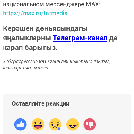
национальном мессенджере MАХ:
https://max.ru/tatmedia
Керәшен дөньясындагы
яңалыкларны
Телеграм-канал
да
карап барыгыз.
Хәбәрләрегезне
89172509795
номерына языгыз,
шалтыратып әйтегез.
Оставляйте реакции