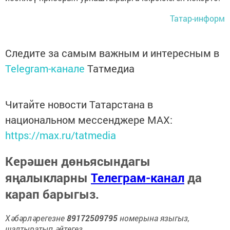
Татар-информ
Следите за самым важным и интересным в
Telegram-канале
Татмедиа
Читайте новости Татарстана в
национальном мессенджере MАХ:
https://max.ru/tatmedia
Керәшен дөньясындагы
яңалыкларны
Телеграм-канал
да
карап барыгыз.
Хәбәрләрегезне
89172509795
номерына языгыз,
шалтыратып әйтегез.