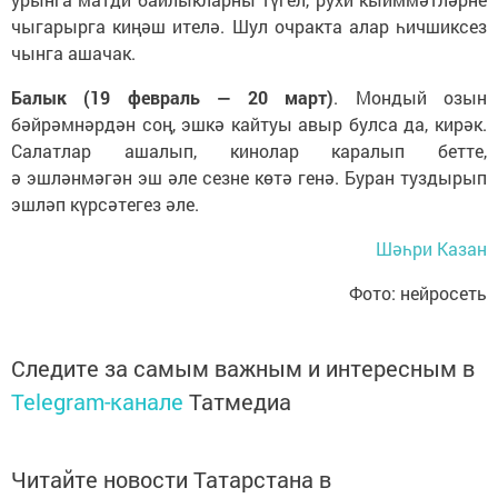
чыгарырга киңәш ителә. Шул очракта алар һичшиксез
чынга ашачак.
Балык (19 февраль — 20 март)
. Мондый озын
бәйрәмнәрдән соң, эшкә кайтуы авыр булса да, кирәк.
Салатлар ашалып, кинолар каралып бетте,
ә эшләнмәгән эш әле сезне көтә генә. Буран туздырып
эшләп күрсәтегез әле.
Шәһри Казан
Фото: нейросеть
Следите за самым важным и интересным в
Telegram-канале
Татмедиа
Читайте новости Татарстана в