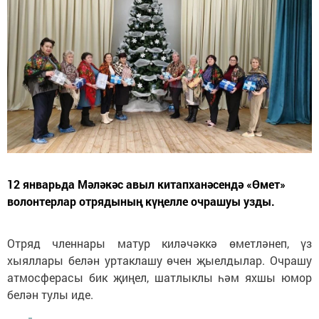
12 январьда Мәләкәс авыл китапханәсендә «Өмет»
волонтерлар отрядының күңелле очрашуы узды.
Отряд членнары матур киләчәккә өметләнеп, үз
хыяллары белән уртаклашу өчен җыелдылар. Очрашу
атмосферасы бик җиңел, шатлыклы һәм яхшы юмор
белән тулы иде.