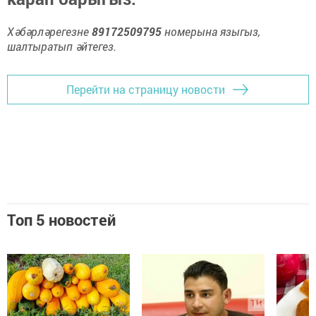
Хәбәрләрегезне
89172509795
номерына языгыз,
шалтыратып әйтегез.
Перейти на страницу новости
Топ 5 новостей