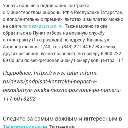
Узнать больше о подписании контракта
с Министерством обороны РФ в Республике Татарстан,
о дополнительных премиях, льготах и выплатах можно
на сайте
heroes-tatarstan. ru
. Также можно также
обратиться в Пункт отбора на военную службу
по контракту (1-го разряда) по адресу: Казань, ул.
Аэропортовская, 1/40; тел. (843) 221 44 52 Жителям
других регионов нужно позвонить по номеру 8 800 222
59 00 или по межрегиональному номеру кол-центра 117.
Подробнее: https://www. tatar-inform.
ru/news/podpisat-kontrakt-i-popast-v-
bespilotnye-voiska-mozno-pozvoniv-po-nomeru-
117-6013202
Следите за самым важным и интересным в
Telegram-канале
Татмедиа