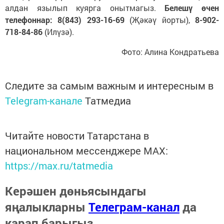
алдан язылып куярга онытмагыз.
Белешү өчен
телефоннар: 8(843) 293-16-69
(Җәкәү йорты),
8-902-
718-84-86
(Илүзә).
Фото: Алина Кондратьева
Следите за самым важным и интересным в
Telegram-канале
Татмедиа
Читайте новости Татарстана в
национальном мессенджере MАХ:
https://max.ru/tatmedia
Керәшен дөньясындагы
яңалыкларны
Телеграм-канал
да
карап барыгыз.