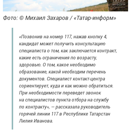
Фото: © Михаил Захаров / «Татар-информ»
«Позвонив на номер 117, нажав кнопку 4,
кандидат может получить консультацию
специалиста о том, как заключается контракт,
какие есть ограничения по возрасту,
здоровью. О том, какое необходимо
образование, какой необходим перечень
документов. Специалист контакт-центра
сориентирует, куда и как можно обратиться.
При необходимости переведет звонок
на специалистов пункта отбора на службу
по контракту», — рассказала руководитель
горячей линии 117 в Республике Татарстан
Лилия Иванова.