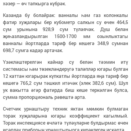
хәзер — өч тапкырга күбрәк.
Казанда бу болайрак: ванналы һәм газ колонкалы
фатир хуҗалары бер кубометр салкын су өчен 464,5
сум урынына 928,9 сум түләячәк. Душ белән
җиһазландырылган 1500-1700 мм озынлыктагы
ванналы йортларда тариф бер кешегә 348,9 сумнан
698,7 сумга кадәр артачак.
Үзәкләштерелгән кайнар су белән тәэмин итү
системасы һәм төзекләндерүгә таләпләр югары булган
12 каттан югарырак күпкатлы йортларда яңа тариф бер
кешегә 765,2 сум тәшкил итәчәк (элек 382,6 сум). Шул
ук вакытта әгәр фатирда биш кеше теркәлгән булса,
сумма пропорциональ рәвештә арта.
Счетчик урнаштыру техник яктан мөмкин булмаган
торак хуҗаларына югары коэффициент кагылмый.
Торак инспекциясе өчләтә түләүләрне булдырмас өчен
исәпләү приборын урнаштырырга кирәклеген искәртә.