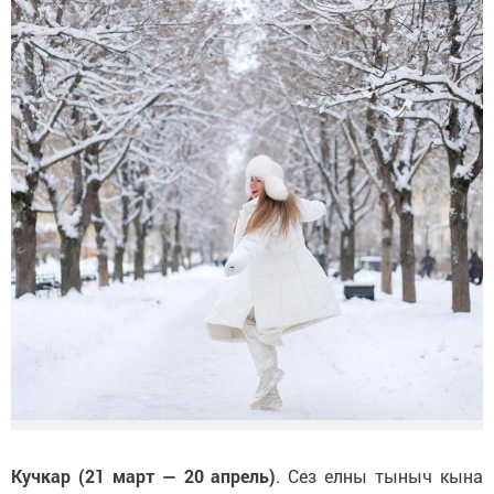
Кучкар (21 март — 20 апрель)
. Сез елны тыныч кына