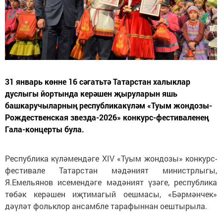
31 январь көнне 16 сәгатьтә Татарстан халыклар
дуслыгы йортында керәшен җыруларын яшь
башкаручыларның республикакүләм «Туым жондозы-
Рождественская звезда-2026» конкурс-фестиваленең
Гала-концерты була.
Республика күләмендәге XIV «Туым жондозы» конкурс-
фестивале Татарстан мәдәният министрлыгы,
Я.Емельянов исемендәге мәдәният үзәге, республика
төбәк керәшен иҗтимагый оешмасы, «Бәрмәнчек»
дәүләт фольклор ансамбле тарафыннан оештырыла.