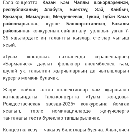
Гала-концертта
Казан һәм Чаллы шәһәрләреннән,
республиканың Алабуга, Биектау, Зәй, Кайбыч,
Кукмара, Мамадыш, Менделеевск, Тукай, Түбән Кама
районнар
ыннан, күрше
Башкортстанның Бакалы
районы
ннан конкурсның сайлап алу турларын узган 7-
35 яшьләрдәге иң талантлы кызлар, егетләр чыгыш
ясый.
«Туым жондозы» сәхнәсендә керәшеннәрнең
«Бәрмәнчек» дәүләт фольклор ансамбленең һәм,
шулай ук, танылган җырчыларның да чыгышларын
күрергә мөмкин булачак.
Жюри сайлап алган коллективлар һәм җырчылар
катнашындагы Гала-концертта «Туым жондозы-
Рождественская звезда-2026» конкурсына йомгак
ясалып, төрле номинацияләрдә җиңүчеләргә
тантаналы төстә бүләкләр тапшырылачак.
Концертка керү — чакыру билетлары буенча. Аның өчен