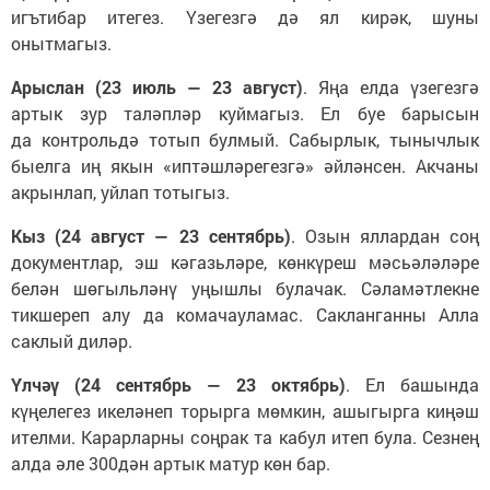
игътибар итегез. Үзегезгә дә ял кирәк, шуны
онытмагыз.
Арыслан (23 июль — 23 август)
. Яңа елда үзегезгә
артык зур таләпләр куймагыз. Ел буе барысын
да контрольдә тотып булмый. Сабырлык, тынычлык
быелга иң якын «иптәшләрегезгә» әйләнсен. Акчаны
акрынлап, уйлап тотыгыз.
Кыз (24 август — 23 сентябрь)
. Озын яллардан соң
документлар, эш кәгазьләре, көнкүреш мәсьәләләре
белән шөгыльләнү уңышлы булачак. Сәламәтлекне
тикшереп алу да комачауламас. Сакланганны Алла
саклый диләр.
Үлчәү (24 сентябрь — 23 октябрь)
. Ел башында
күңелегез икеләнеп торырга мөмкин, ашыгырга киңәш
ителми. Карарларны соңрак та кабул итеп була. Сезнең
алда әле 300дән артык матур көн бар.