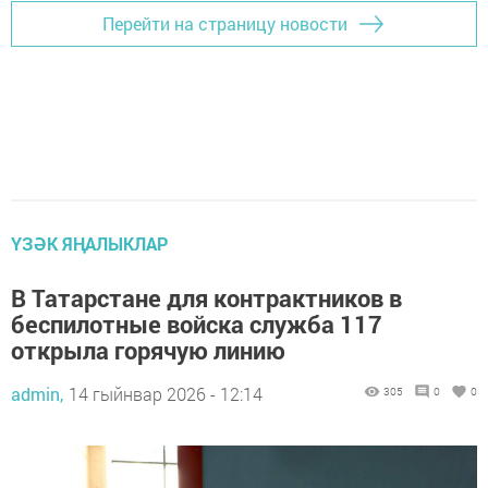
Перейти на страницу новости
ҮЗӘК ЯҢАЛЫКЛАР
В Татарстане для контрактников в
беспилотные войска служба 117
открыла горячую линию
admin,
14 гыйнвар 2026 - 12:14
305
0
0