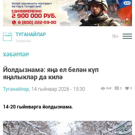
ТУГАНАЙЛАР
16+
Татарстан
ХӘБӘРЛӘР
Йолдызнамә: яңа ел белән күп
яңалыклар да килә
Туганайлар,
14 гыйнвар 2026 - 15:30
348
0
0
14-20 гыйнварга йолдызнамә.