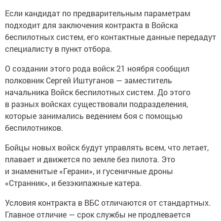
Если кандидат по предварительным параметрам
подходит для заключения контракта в Войска
беспилотных систем, его контактные данные передадут
специалисту в пункт отбора.
О создании этого рода войск 21 ноября сообщил
полковник Сергей Иштуганов — заместитель
начальника Войск беспилотных систем. До этого
в разных войсках существовали подразделения,
которые занимались ведением боя с помощью
беспилотников.
Бойцы новых войск будут управлять всем, что летает,
плавает и движется по земле без пилота. Это
и знаменитые «Герани», и гусеничные дроны
«Странник», и безэкипажные катера.
Условия контракта в ВБС отличаются от стандартных.
Главное отличие — срок службы не продлевается