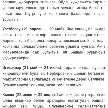
башлап җибәрергә тиешсез. Өйдә, хуҗалыкта тәртип
урнаштыру, елның да тыныч узуына яхшы йогынты
ясый ала. Шуңа күрә мәгънәсез бәхәсләрдән ерак
торыгыз.
Үгезбозау (21 апрель — 20 май)
. Яңа елның башында
сезгә төгәл максатлар планын төзергә киңәш ителә.
Барысын да берьюлы эшләргә ашыкмагыз. Елга план
корганда сәламәтлекне беренче урынга куегыз. Акча
мәсьәләсендә сак булыгыз: ел башын бурычсыз
уздыру хәерле.
Игезәкләр (21 май — 21 июнь)
. Тирә-юнегездә сүзләр,
киңәшләр күп булачак. Һәрберсенә ышанып бетмәгез.
Максатларны барлаганда үз көчегезне дөрес бәяләгез.
Бер-ике максат сайлап, шуңа таба атлагыз.
Кысла (22 июнь — 22 июль)
. Гаилә — сезнең терәгегез.
Елны якыннар белән араларны ныгытудан башлап
җибәрү бик яхшы. Өлкәннәрнең сәламәтлегенә