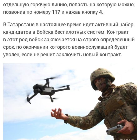
отдельную горячую линию, попасть на которую можно,
позвонив по номеру
117
и нажав кнопку
4
.
В Татарстане в настоящее время идет активный набор
кандидатов в Войска беспилотных систем. Контракт
в этот род войск заключается на строго определенный
срок, по окончании которого военнослужащий будет
уволен, если не решит заключить новый контракт.