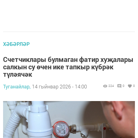
ХӘБӘРЛӘР
Счетчиклары булмаган фатир хуҗалары
салкын су өчен ике тапкыр күбрәк
түләячәк
Туганайлар,
14 гыйнвар 2026 - 14:00
224
0
0