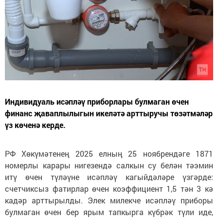
Индивидуаль исәпләү приборлары булмаган өчен
финанс җаваплылыгын икеләтә арттыручы төзәтмәләр
үз көченә керде.
РФ Хөкүмәтенең 2025 елның 25 ноябрендәге 1871
номерлы карары нигезендә салкын су белән тәэмин
итү өчен түләүне исәпләү кагыйдәләре үзгәрде:
счетчиксыз фатирлар өчен коэффициент 1,5 тән 3 кә
кадәр арттырылды. Элек милекче исәпләү приборы
булмаган өчен бер ярым тапкырга күбрәк түли иде,