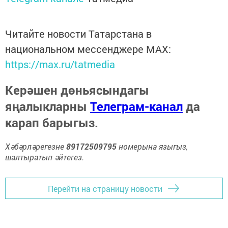
Читайте новости Татарстана в
национальном мессенджере MАХ:
https://max.ru/tatmedia
Керәшен дөньясындагы
яңалыкларны
Телеграм-канал
да
карап барыгыз.
Хәбәрләрегезне
89172509795
номерына языгыз,
шалтыратып әйтегез.
Перейти на страницу новости