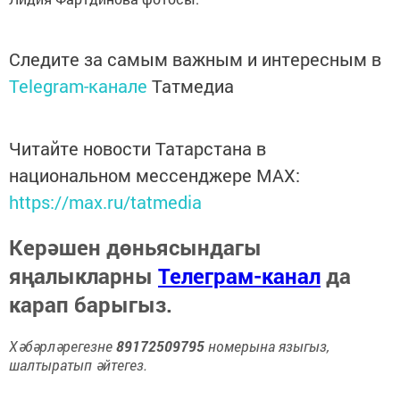
Следите за самым важным и интересным в
Telegram-канале
Татмедиа
Читайте новости Татарстана в
национальном мессенджере MАХ:
https://max.ru/tatmedia
Керәшен дөньясындагы
яңалыкларны
Телеграм-канал
да
карап барыгыз.
Хәбәрләрегезне
89172509795
номерына языгыз,
шалтыратып әйтегез.