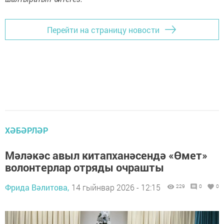
Перейти на страницу новости
ХӘБӘРЛӘР
Мәләкәс авыл китапханәсендә «Өмет»
волонтерлар отряды очрашты
Фрида Вәлитова,
14 гыйнвар 2026 - 12:15
229
0
0