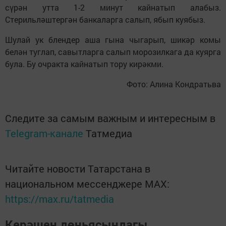
сүрән утта 1-2 минут кайнатып алабыз.
Стерильләштергән банкаларга салып, ябып куябыз.
Шулай ук блендер аша гына чыгарып, шикәр комы
белән туглап, савытларга салып морозилкага да куярга
була. Бу очракта кайнатып тору кирәкми.
Фото: Алина Кондратьва
Следите за самым важным и интересным в
Telegram-канале
Татмедиа
Читайте новости Татарстана в
национальном мессенджере MАХ:
https://max.ru/tatmedia
Керәшен дөньясындагы