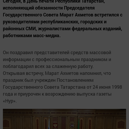
Сегодня, в День печати Республики Татарстан,
исполняющий обязанности Председателя
Государственного Совета Марат Ахметов встретился с
руководителями республиканских, городских и
районных СМИ, журналистами федеральных изданий,
работниками масс-медиа.
Он поздравил представителей средств массовой
информации с профессиональным праздником и
поблагодарил всех за слаженную работу.
Открывая встречу, Марат Ахметов напомнил, что
праздник был учрежден Постановлением
Государственного Совета Татарстана от 24 июня 1998
года и приурочен к возрождению выпуска газеты
«Нур».