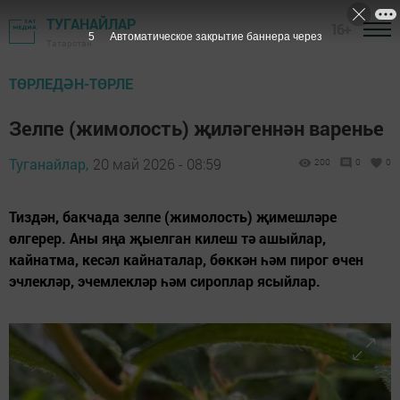
ТУГАНАЙЛАР
16+
3
Автоматическое закрытие баннера через
Татарстан
ТӨРЛЕДӘН-ТӨРЛЕ
Зелпе (жимолость) җиләгеннән варенье
Туганайлар,
20 май 2026 - 08:59
200
0
0
Тиздән, бакчада зелпе (жимолость) җимешләре
өлгерер. Аны яңа җыелган килеш тә ашыйлар,
кайнатма, кесәл кайнаталар, бөккән һәм пирог өчен
эчлекләр, эчемлекләр һәм сироплар ясыйлар.