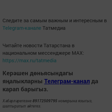
Следите за самым важным и интересным в
Telegram-канале
Татмедиа
Читайте новости Татарстана в
национальном мессенджере MАХ:
https://max.ru/tatmedia
Керәшен дөньясындагы
яңалыкларны
Телеграм-канал
да
карап барыгыз.
Хәбәрләрегезне
89172509795
номерына языгыз,
шалтыратып әйтегез.