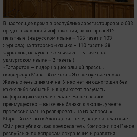
В настоящее время в республике зарегистрировано 638
средств массовой информации, из которых 312 –
печатные. (на русском языке – 155 газет и 103
журнала; на татарском языке – 110 газет и 38
журналов; на чувашском языке – 5 газет; на
удмуртском языке – 2 газеты).
«Татарстан — лидер национальной прессы, -
подчеркнул Марат Ахметов. - Это не пустые слова.
Жизнь очень динамична. У нас нет ни одного дня без
каких-либо событий, и люди хотят получать
информацию здесь и сейчас. Ваше главное
преимущество – вы очень близки к людям, умеете
профессионально реагировать на их запросы».
Марат Ахметов поблагодарил теле, радио и печатные
СМИ республики, как председатель Комиссии при Раисе
республики по вопросам сохранения и развития