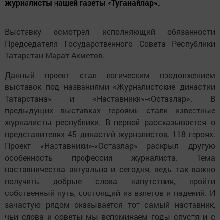
журналисты нашей газеты «Туганайлар».
Выставку осмотрел исполняющий обязанности
Председателя Государственного Совета Республики
Татарстан Марат Ахметов.
Данный проект стал логическим продолжением
выставок под названиями «Журналистские династии
Татарстана» и «Наставники»-«Остазлар». В
предыдущих выставках героями стали известные
журналисты республики. В первой рассказывается о
представителях 45 династий журналистов, 118 героях.
Проект «Наставники»-«Остазлар» раскрыл другую
особенность профессии журналиста. Тема
наставничества актуальна и сегодня, ведь так важно
получить добрые слова напутствия, пройти
собственный путь, состоящий из взлетов и падений. И
зачастую рядом оказывается тот самый наставник,
чьи слова и советы мы вспоминаем годы спустя и с