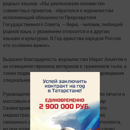
родных языков. «Мы реализовали множество
совместных проектов, - обратился к журналистам
исполняющий обязанности Председателя
Государственного Совета. – Верю, - человек, любящий
родной язык, с уважением относится и к другим
языкам и культурам. В Год единства народов России
это особенно важно».
Выразил благодарность журналистам Марат Ахметов и
за освещение героизма ветеранов и тружеников тыла, а
также подвиги современных Героев в зоне проведения
специальной военной операции.
Руководитель Республиканского агентства по печати и
массовым коммуникациям «Татмедиа» Айдар
Салемгараев, приветствуя коллег, отметил, что
медиаотрасль претерпевает много изменений,
связанных с внедрением искусственного интеллекта,
но при этом главным в профессии остается слово.