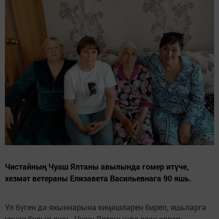
Чистайның Чуаш Ялтаны авылында гомер итүче,
хезмәт ветераны Елизавета Васильевнага 90 яшь.
Ул бүген дә якыннарына киңәшләрен биреп, яшьләргә
үрнәк булып яши. Чуаш Ялтанында озак еллар