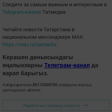
Следите за самым важным и интересным в
Telegram-канале
Татмедиа
Читайте новости Татарстана в
национальном мессенджере MАХ:
https://max.ru/tatmedia
Керәшен дөньясындагы
яңалыкларны
Телеграм-канал
да
карап барыгыз.
Хәбәрләрегезне
89172509795
номерына языгыз,
шалтыратып әйтегез.
Перейти на страницу новости