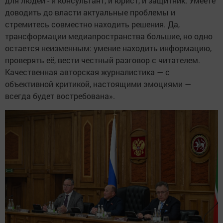
для людей - и консультант, и юрист, и защитник. Умеете
доводить до власти актуальные проблемы и
стремитесь совместно находить решения. Да,
трансформации медиапространства большие, но одно
остается неизменным: умение находить информацию,
проверять её, вести честный разговор с читателем.
Качественная авторская журналистика — с
объективной критикой, настоящими эмоциями —
всегда будет востребована».