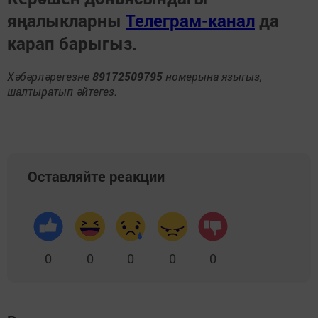
яңалыкларны
Телеграм-канал
да
карап барыгыз.
Хәбәрләрегезне
89172509795
номерына языгыз,
шалтыратып әйтегез.
Оставляйте реакции
0
0
0
0
0