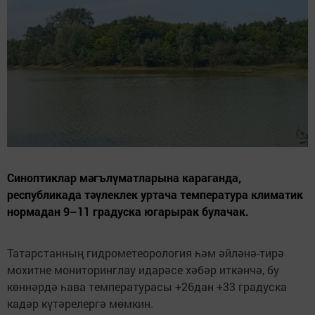
Синоптиклар мәгълүматларына караганда,
республикада тәүлеклек уртача температура климатик
нормадан 9–11 градуска югарырак булачак.
Татарстанның гидрометеорология һәм әйләнә-тирә
мохитне мониторинглау идарәсе хәбәр иткәнчә, бу
көннәрдә һава температурасы +26дан +33 градуска
кадәр күтәрелергә мөмкин.