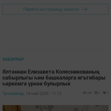
Перейти на страницу новости
ХӘБӘРЛӘР
Ялтаннан Елизавета Колесникованың
сабырлыгы һәм башкаларга игътибары
һәркемгә үрнәк булырлык
Туганайлар,
19 май 2026 - 11:13
258
0
0