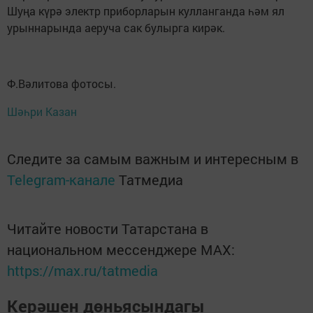
Шуңа күрә электр приборларын кулланганда һәм ял
урыннарында аеруча сак булырга кирәк.
Ф.Вәлитова фотосы.
Шәһри Казан
Следите за самым важным и интересным в
Telegram-канале
Татмедиа
Читайте новости Татарстана в
национальном мессенджере MАХ:
https://max.ru/tatmedia
Керәшен дөньясындагы