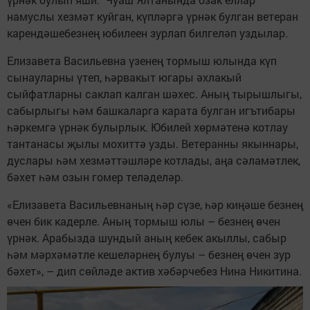
намуслы хезмәт куйган, күпләргә үрнәк булган ветеран
карендәшебезнең юбилеен зурлап билгеләп уздылар.
Елизавета Васильевна үзенең тормыш юлында күп
сынауларны үтеп, һәрвакыт югары әхлакый
сыйфатларны саклап калган шәхес. Аның тырышлыгы,
сабырлыгы һәм башкаларга карата булган игътибары
һәркемгә үрнәк булырлык. Юбилей хөрмәтенә котлау
тантанасы җылы мохиттә узды. Ветеранны якыннары,
дуслары һәм хезмәттәшләре котлады, аңа сәламәтлек,
бәхет һәм озын гомер теләделәр.
«Елизавета Васильевнаның һәр сүзе, һәр киңәше безнең
өчен бик кадерле. Аның тормыш юлы – безнең өчен
үрнәк. Арабызда шундый аның кебек акыллы, сабыр
һәм мәрхәмәтле кешеләрнең булуы – безнең өчен зур
бәхет», – дип сөйләде актив хәбәрчебез Нина Никитина.