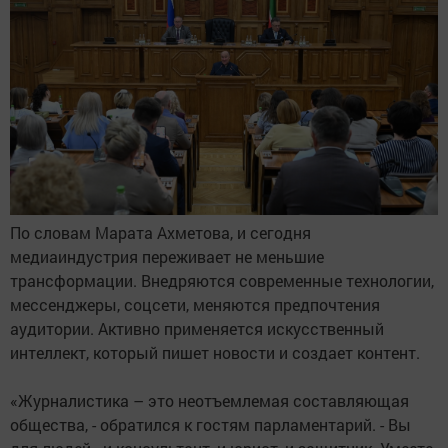
По словам Марата Ахметова, и сегодня
медиаиндустрия переживает не меньшие
трансформации. Внедряются современные технологии,
мессенджеры, соцсети, меняются предпочтения
аудитории. Активно применяется искусственный
интеллект, который пишет новости и создает контент.
«Журналистика – это неотъемлемая составляющая
общества, - обратился к гостям парламентарий. - Вы