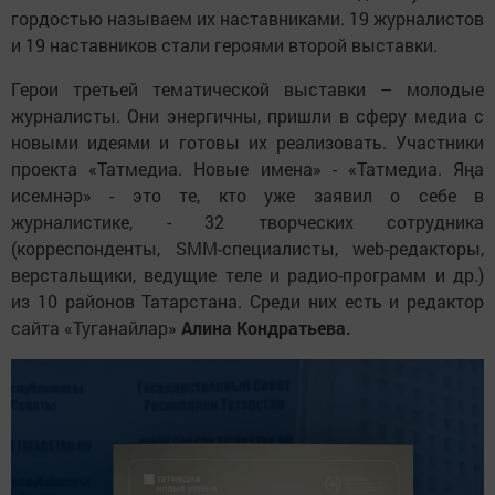
гордостью называем их наставниками. 19 журналистов
и 19 наставников стали героями второй выставки.
Герои третьей тематической выставки – молодые
журналисты. Они энергичны, пришли в сферу медиа с
новыми идеями и готовы их реализовать. Участники
проекта «Татмедиа. Новые имена» - «Татмедиа. Яңа
исемнәр» - это те, кто уже заявил о себе в
журналистике, - 32 творческих сотрудника
(корреспонденты, SMM-специалисты, web-редакторы,
верстальщики, ведущие теле и радио-программ и др.)
из 10 районов Татарстана. Среди них есть и редактор
сайта «Туганайлар»
Алина Кондратьева.