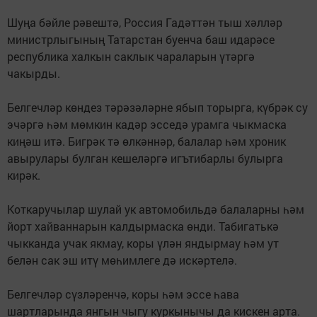
Шуңа бәйле рәвештә, Россия Гадәттән тыш хәлләр
министрлыгының Татарстан буенча баш идарәсе
республика халкын саклык чараларын үтәргә
чакырды.
Белгечләр көндез тәрәзәләрне ябып торырга, күбрәк су
эчәргә һәм мөмкин кадәр эсседә урамга чыкмаска
киңәш итә. Бигрәк тә өлкәннәр, балалар һәм хроник
авырулары булган кешеләргә игътибарлы булырга
кирәк.
Коткаручылар шулай ук автомобильдә балаларны һәм
йорт хайваннарын калдырмаска өнди. Табигатькә
чыкканда учак якмау, коры үлән яндырмау һәм ут
белән сак эш итү мөһимлеге дә искәртелә.
Белгечләр сүзләренчә, коры һәм эссе һава
шартларында янгын чыгу куркынычы да кискен арта.