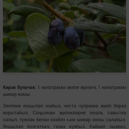
Кирәк булачак
: 1 килограмм зелпе җиләге, 1 килограмм
шикәр комы.
Зелпене яхшылап юабыз, чиста чүпрәккә җәеп бераз
корытабыз. Соңыннан җиләкләрне эмаль савытка
салып, тукмак белән изәбез һәм шикәр комы салабыз.
Яхшылап болгаткач, газка куябыз. Кайнап чыккач,