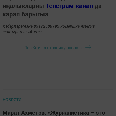
яңалыкларны
Телеграм-канал
да
карап барыгыз.
Хәбәрләрегезне
89172509795
номерына языгыз,
шалтыратып әйтегез.
Перейти на страницу новости
НОВОСТИ
Марат Ахметов: «Журналистика – это