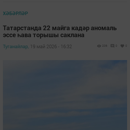
ХӘБӘРЛӘР
Татарстанда 22 майга кадәр аномаль
эссе һава торышы саклана
Туганайлар,
19 май 2026 - 16:32
206
0
0