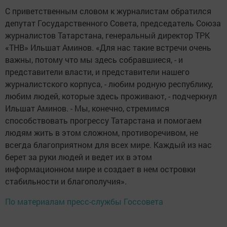
С приветственным словом к журналистам обратился
депутат Государственного Совета, председатель Союза
журналистов Татарстана, генеральный директор ТРК
«ТНВ» Ильшат Аминов. «Для нас такие встречи очень
важны, потому что мы здесь собравшиеся, - и
представители власти, и представители нашего
журналистского корпуса, - любим родную республику,
любим людей, которые здесь проживают, - подчеркнул
Ильшат Аминов. - Мы, конечно, стремимся
способствовать прогрессу Татарстана и помогаем
людям жить в этом сложном, противоречивом, не
всегда благоприятном для всех мире. Каждый из нас
берет за руки людей и ведет их в этом
информационном мире и создает в нем островки
стабильности и благополучия».
По материалам пресс-службы Госсовета