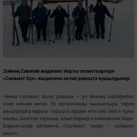
Зәйнең Сәвәләй мәдәният йорты хезмәткәрләре
«Сәламәт бул» акциясенә актив рәвештә кушылдылар.
Чөнки сәламәт яшәү рәвеше – ул безнең һәрберебез
өчен мөһим нигез. Ул организмны чыныктыра, төрле
авыруларга каршы торырга ярдәм итә һәм безгә тулы
канлы, бәхетле тормыш алып барырга мөмкинлек бирә.
Борынгылар әйткәнчә, «Сәламәт тәндә – сәламәт
акыл».