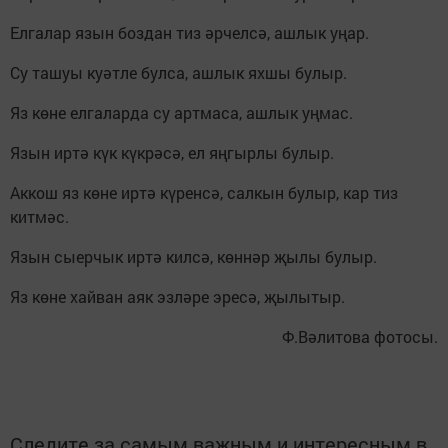
Елгалар язын боздан тиз әрчелсә, ашлык уңар.
Су ташуы куәтле булса, ашлык яхшы булыр.
Яз көне елгаларда су артмаса, ашлык уңмас.
Язын иртә күк күкрәсә, ел яңгырлы булыр.
Аккош яз көне иртә күренсә, салкын булыр, кар тиз
китмәс.
Язын сыерчык иртә килсә, көннәр җылы булыр.
Яз көне хайван аяк эзләре эресә, җылытыр.
Ф.Вәлитова фотосы.
Следите за самым важным и интересным в