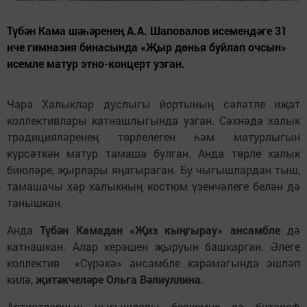
Түбән Кама шәһәренең А.А. Шаповалов исемендәге 31
нче гимназия бинасында «Җыр дөнья буйлап очсын»
исемле матур этно-концерт узган.
Чара Халыклар дуслыгы йортының сәләтле иҗат
коллективлары катнашлыгында узган. Сәхнәдә халык
традицияләренең төрлелеген һәм матурлыгын
күрсәткән матур тамаша булган. Анда төрле халык
биюләре, җырлары яңагыраган. Бу чыгышлардан тыш,
тамашачы хәр халыкның костюм үзенчәлеге белән дә
танышкан.
Анда
Түбән Камадан «Җиз кыңгырау» ансамбле
дә
катнашкан.
Алар керәшен җыруын башкарган. Әлеге
коллектив «Сүрәкә» ансамбле карамагында эшләп
килә,
җитәкчеләре Ольга Вәлиуллина
.
Артистларның чыгышлары беркемне дә битараф