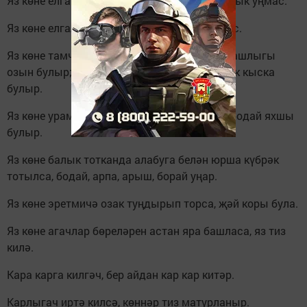
Яз көне елга кырыйларында боз калса, ашлык уңмас.
Яз көне елгаларда су артмаса, ашлык уңмас.
Яз көне тамчы бозлары озын булса, сабан ашлыгы
озын булыр; әгәр кыска булса, сабан ашлык кыска
булыр.
Яз көне урамнарда кар элегрәк китсә, карабодай яхшы
булыр.
Яз көне балык тотканда алабуга белән юрша күбрәк
тотылса, бодай, арпа, арыш, борай уңар.
Яз көне эретмичә озак туңдырып торса, җәй коры була.
Яз көне агачлар бөреләрен астан яра башласа, яз тиз
килә.
Кара карга килгәч, бер айдан кар кар китәр.
Карлыгач иртә килсә, көннәр тиз матурланыр.