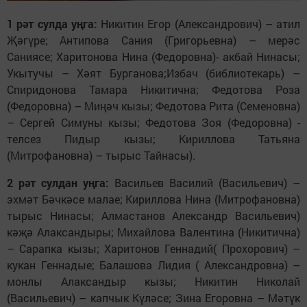
1 рәт сулда уңга:
Никитин Егор (Александрович) – атил
Җәгүре; Антипова Сания (Григорьевна) – мерәс
Саниясе; Харитонова Нина (Федоровна)- акбай Нинасы;
Укытучы – Хәят Бурганова;Избач (библиотекарь) –
Спиридонова Тамара Никитична; Федотова Роза
(Федоровна) – Миңәч кызы; Федотова Рита (Семеновна)
– Сергей Симуны кызы; Федотова Зоя (Федоровна) -
телсез Пидыр кызы; Кириллова Татьяна
(Митрофановна) – тырыс Тайнасы).
2 рәт сулдан уңга:
Васильев Василий (Васильевич) –
эхмәт Бәчкәсе малае; Кириллова Нина (Митрофановна)
тырыс Нинасы; Алмастанов Александр Васильевич)
кәҗә Алаксандыры; Михайлова Валентина (Никитична)
– Сарапка кызы; Харитонов Геннадий( Прохорович) –
кукан Геннадые; Балашова Лидия ( Александровна) –
монлы Алаксандыр кызы; Никитин Николай
(Васильевич) – капчык Күләсе; Зина Егоровна – Мәтүк