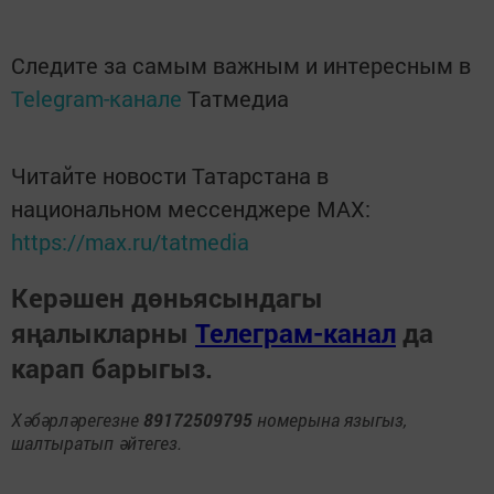
Следите за самым важным и интересным в
Telegram-канале
Татмедиа
Читайте новости Татарстана в
национальном мессенджере MАХ:
https://max.ru/tatmedia
Керәшен дөньясындагы
яңалыкларны
Телеграм-канал
да
карап барыгыз.
Хәбәрләрегезне
89172509795
номерына языгыз,
шалтыратып әйтегез.