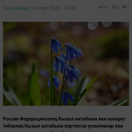
Туганайлар,
13 март 2026 - 14:00
261
0
0
Россия Федерациясенең Кызыл китабына яки конкрет
төбәкнең Кызыл китабына кертелгән үсемлекләр яки