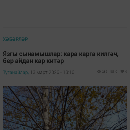
ХӘБӘРЛӘР
Язгы сынамышлар: кара карга килгәч,
бер айдан кар китәр
Туганайлар,
13 март 2026 - 13:16
286
0
0