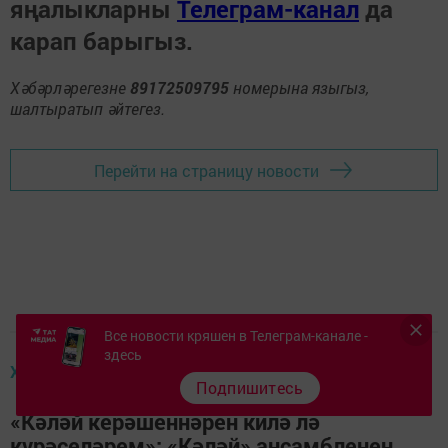
яңалыкларны
Телеграм-канал
да
карап барыгыз.
Хәбәрләрегезне
89172509795
номерына языгыз,
шалтыратып әйтегез.
Перейти на страницу новости
Все новости кряшен в Телеграм-канале -
здесь
ХӘБӘРЛӘР
Подпишитесь
«Кәләй керәшеннәрен килә лә
күрәселәрем»: «Кәләй» ансамбленең