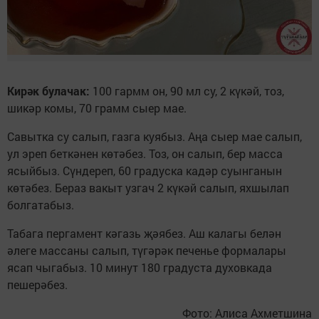
Кирәк булачак:
100 гармм он, 90 мл су, 2 күкәй, тоз,
шикәр комы, 70 грамм сыер мае.
Савытка су салып, газга куябыз. Аңа сыер мае салып,
ул эреп беткәнен көтәбез. Тоз, он салып, бер масса
ясыйбыз. Сүндереп, 60 градуска кадәр суынганын
көтәбез. Бераз вакыт узгач 2 күкәй салып, яхшылап
болгатабыз.
Табага пергамент кәгазь җәябез. Аш калагы белән
әлеге массаны салып, түгәрәк печенье формалары
ясап чыгабыз. 10 минут 180 градуста духовкада
пешерәбез.
Фото: Алиса Ахметшина