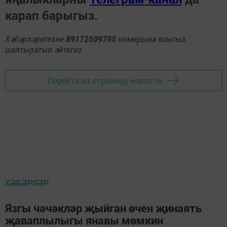
карап барыгыз.
Хәбәрләрегезне
89172509795
номерына языгыз,
шалтыратып әйтегез.
Перейти на страницу новости
ХӘБӘРЛӘР
Язгы чәчәкләр җыйган өчен җинаять
җаваплылыгы янавы мөмкин