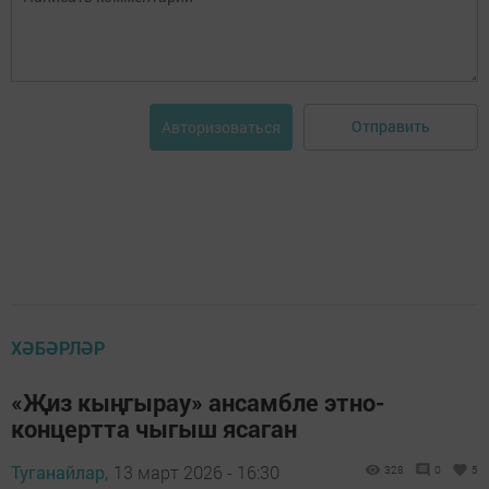
Отправить
Авторизоваться
ХӘБӘРЛӘР
«Җиз кыңгырау» ансамбле этно-
концертта чыгыш ясаган
Туганайлар,
13 март 2026 - 16:30
328
0
5