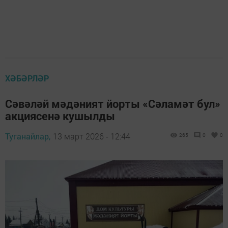
ХӘБӘРЛӘР
Сәвәләй мәдәният йорты «Сәламәт бул»
акциясенә кушылды
Туганайлар,
13 март 2026 - 12:44
265
0
0