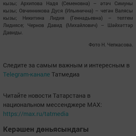
кызы; Архипова Надя (Семеновна) – әтәч Симуны
кызы; Овчинникова Дуся (Ильинична) – чегән Валясы
кызы; Никитина Лидия (Геннадьевна) – телтем
Лидиясе; Чернов Давид (Михайлович) – Шәйхәттәр
Давиды.
Фото Н. Чепкасова.
Следите за самым важным и интересным в
Telegram-канале
Татмедиа
Читайте новости Татарстана в
национальном мессенджере MАХ:
https://max.ru/tatmedia
Керәшен дөньясындагы