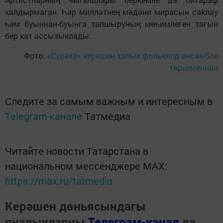
калдырмаган. Һәр милләтнең мәдәни мирасын саклау
һәм буыннан-буынга тапшыруның мөһимлеген тагын
бер кат ассызыклады.
Фото:
«Сүрәкә» керәшен халык фольклор ансамбле
төркеменнән
Следите за самым важным и интересным в
Telegram-канале
Татмедиа
Читайте новости Татарстана в
национальном мессенджере MАХ:
https://max.ru/tatmedia
Керәшен дөньясындагы
яңалыкларны
Телеграм-канал
да