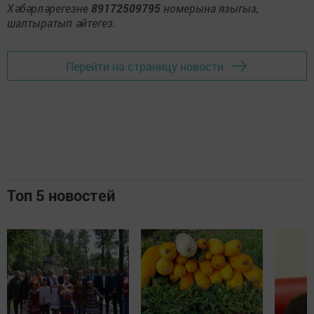
Хәбәрләрегезне
89172509795
номерына языгыз,
шалтыратып әйтегез.
Перейти на страницу новости
Топ 5 новостей