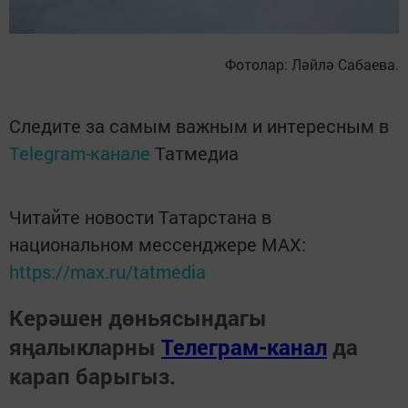
Фотолар: Ләйлә Сабаева.
Следите за самым важным и интересным в
Telegram-канале
Татмедиа
Читайте новости Татарстана в
национальном мессенджере MАХ:
https://max.ru/tatmedia
Керәшен дөньясындагы
яңалыкларны
Телеграм-канал
да
карап барыгыз.