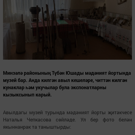
Минзәлә районының Түбән Юшады мәдәният йортында
музей бар. Анда килгән авыл кешеләре, читтән килгән
кунаклар һәм укучылар була экспонатларны
кызыксынып карый.
Авылдагы музей турында мәдәният йорты җитәкчесе
Наталья Чепкасова сөйләде. Ул бер фото белән
якыннанрак та таныштырды: