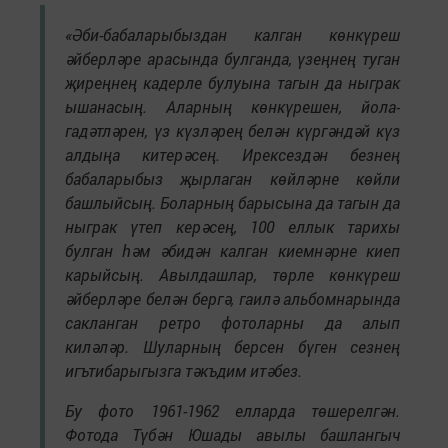
«Әби-бабаларыбыздан калган көнкүреш
әйберләре арасында булганда, үзеңнең туган
җиреңнең кадерле булуына тагын да ныграк
ышанасың. Аларның көнкүрешен, йола-
гадәтләрен, үз күзләрең белән күргәндәй күз
алдыңа китерәсең. Ирексездән безнең
бабаларыбыз җырлаган көйләрне көйли
башлыйсың. Боларның барысына да тагын да
ныграк үтеп керәсең, 100 еллык тарихы
булган һәм әбидән калган киемнәрне киеп
карыйсың. Авылдашлар, төрле көнкүреш
әйберләре белән бергә, гаилә альбомнарында
сакланган ретро фотоларны да алып
киләләр. Шуларның берсен бүген сезнең
игътибарыгызга тәкъдим итәбез.
Бу фото 1961-1962 елларда төшерелгән.
Фотода Түбән Юшады авылы башлангыч