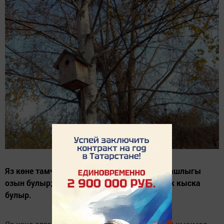
Яз көне тамчы бозлары озын булса, сабан ашлыгы
озын булыр; әгәр кыска булса, сабан ашлык кыска
булыр.