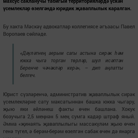
махсус сакланучы табигый территорияләрдә үскән
үсемлекләр өзелгәндә юридик җаваплылык каралган.
Бу хакта Мәскәү адвокатлар коллегиясе әгъзасы Павел
Воропаев сөйләде.
«Дәүләтнең аерым сагы астына сирәк һәм
юкка чыга торган төрләр, шул исәптән
Беренче чәчәкләр керә», – дип аңлатты
белгеч.
Юрист сүзләренчә, административ җаваплылык сирәк
үсемлекләрне сату максатыннан башка юкка чыгару,
җыю яки әйләнеш факты өчен башлана. Хокук
бозучыга 2,5 меңнән 5 мең сумга кадәр штраф яный.
Әмма «җинаять җаваплылыгы массакүләм җыю өчен
генә түгел, ә берәм-берәм өзелгән сабак өчен дә янарга