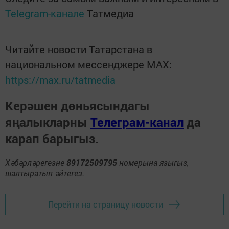
Telegram-канале
Татмедиа
Читайте новости Татарстана в
национальном мессенджере MАХ:
https://max.ru/tatmedia
Керәшен дөньясындагы
яңалыкларны
Телеграм-канал
да
карап барыгыз.
Хәбәрләрегезне
89172509795
номерына языгыз,
шалтыратып әйтегез.
Перейти на страницу новости