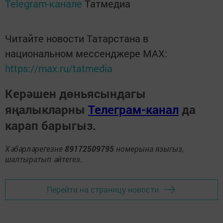
Telegram-канале
Татмедиа
Читайте новости Татарстана в
национальном мессенджере MАХ:
https://max.ru/tatmedia
Керәшен дөньясындагы
яңалыкларны
Телеграм-канал
да
карап барыгыз.
Хәбәрләрегезне
89172509795
номерына языгыз,
шалтыратып әйтегез.
Перейти на страницу новости