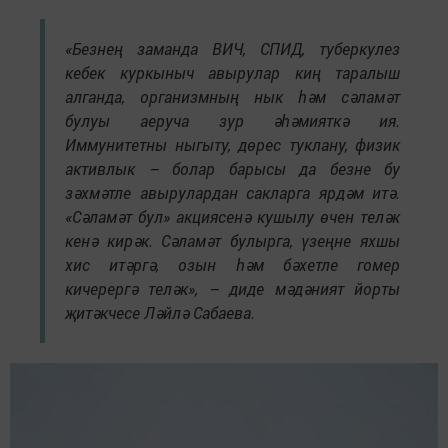
«Безнең заманда ВИЧ, СПИД, туберкулез
кебек куркыныч авырулар киң таралыш
алганда, организмның нык һәм сәламәт
булуы аеруча зур әһәмияткә ия.
Иммунитетны ныгыту, дөрес туклану, физик
активлык – болар барысы да безне бу
зәхмәтле авырулардан сакларга ярдәм итә.
«Сәламәт бул» акциясенә кушылу өчен теләк
кенә кирәк. Сәламәт булырга, үзеңне яхшы
хис итәргә, озын һәм бәхетле гомер
кичерергә теләк», – диде мәдәният йорты
җитәкчесе Ләйлә Сабаева.