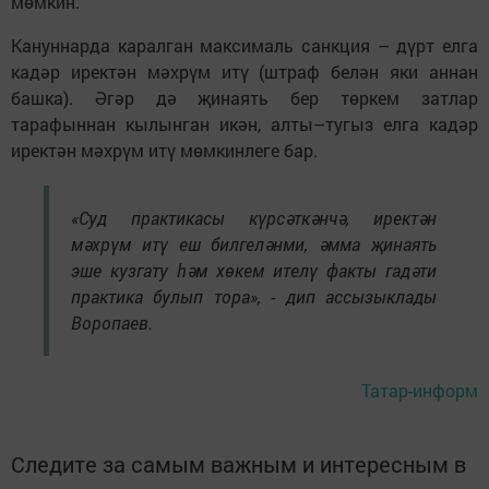
мөмкин.
Кануннарда каралган максималь санкция – дүрт елга
кадәр иректән мәхрүм итү (штраф белән яки аннан
башка). Әгәр дә җинаять бер төркем затлар
тарафыннан кылынган икән, алты–тугыз елга кадәр
иректән мәхрүм итү мөмкинлеге бар.
«Суд практикасы күрсәткәнчә, иректән
мәхрүм итү еш билгеләнми, әмма җинаять
эше кузгату һәм хөкем ителү факты гадәти
практика булып тора», - дип ассызыклады
Воропаев.
Татар-информ
Следите за самым важным и интересным в