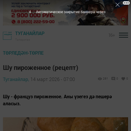
2
Автоматическое закрытие баннера через
ТУГАНАЙЛАР
16+
Татарстан
ТӨРЛЕДӘН-ТӨРЛЕ
Шу пироженное (рецепт)
Туганайлар,
14 март 2026 - 07:00
261
0
0
Шу - француз пироженное. Аны үзегез дә пешерә
аласыз.