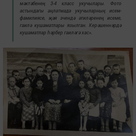
мәктәбенең 3-4 класс укучылары. Фото
астындагы аңлатмада укучыларның исем-
фамилиясе, җәя эчендә әтиләренең исеме,
гаилә кушаматлары язылган. Керәшеннәрдә
кушаматлар һәрбер гаиләгә хас».