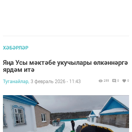
ХӘБӘРЛӘР
Яңа Усы мәктәбе укучылары өлкәннәргә
ярдәм итә
Туганайлар,
3 февраль 2026 - 11:43
255
0
0