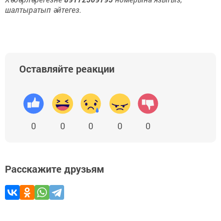
шалтыратып әйтегез.
Оставляйте реакции
0
0
0
0
0
Расскажите друзьям