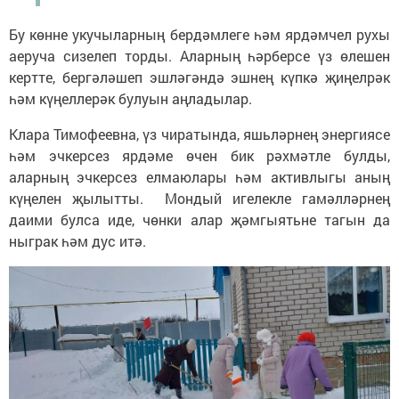
Бу көнне укучыларның бердәмлеге һәм ярдәмчел рухы
аеруча сизелеп торды. Аларның һәрберсе үз өлешен
кертте, бергәләшеп эшләгәндә эшнең күпкә җиңелрәк
һәм күңеллерәк булуын аңладылар.
Клара Тимофеевна, үз чиратында, яшьләрнең энергиясе
һәм эчкерсез ярдәме өчен бик рәхмәтле булды,
аларның эчкерсез елмаюлары һәм активлыгы аның
күңелен җылытты. Мондый игелекле гамәлләрнең
даими булса иде, чөнки алар җәмгыятьне тагын да
ныграк һәм дус итә.