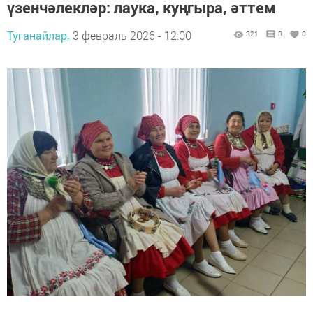
үзенчәлекләр: лаука, куңгыра, әттем
Туганайлар,
3 февраль 2026 - 12:00
321
0
0