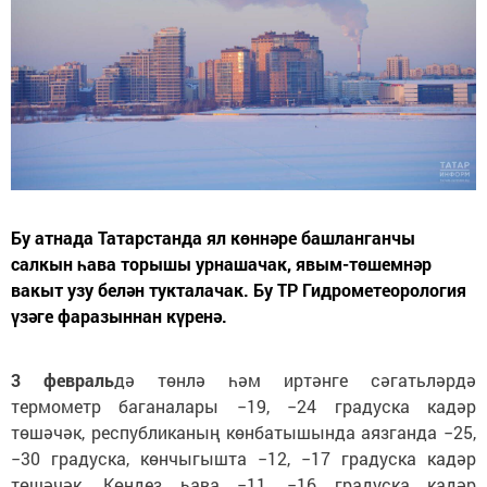
Бу атнада Татарстанда ял көннәре башланганчы
салкын һава торышы урнашачак, явым-төшемнәр
вакыт узу белән тукталачак. Бу ТР Гидрометеорология
үзәге фаразыннан күренә.
3 февраль
дә төнлә һәм иртәнге сәгатьләрдә
термометр баганалары −19, −24 градуска кадәр
төшәчәк, республиканың көнбатышында аязганда −25,
−30 градуска, көнчыгышта −12, −17 градуска кадәр
төшәчәк. Көндез һава −11, −16 градуска кадәр