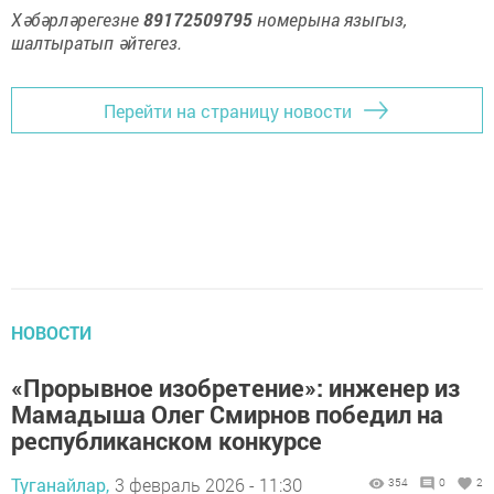
Хәбәрләрегезне
89172509795
номерына языгыз,
шалтыратып әйтегез.
Перейти на страницу новости
НОВОСТИ
«Прорывное изобретение»: инженер из
Мамадыша Олег Смирнов победил на
республиканском конкурсе
Туганайлар,
3 февраль 2026 - 11:30
354
0
2