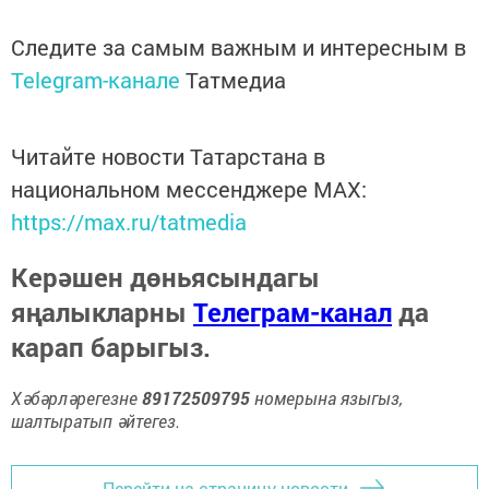
Следите за самым важным и интересным в
Telegram-канале
Татмедиа
Читайте новости Татарстана в
национальном мессенджере MАХ:
https://max.ru/tatmedia
Керәшен дөньясындагы
яңалыкларны
Телеграм-канал
да
карап барыгыз.
Хәбәрләрегезне
89172509795
номерына языгыз,
шалтыратып әйтегез.
Перейти на страницу новости