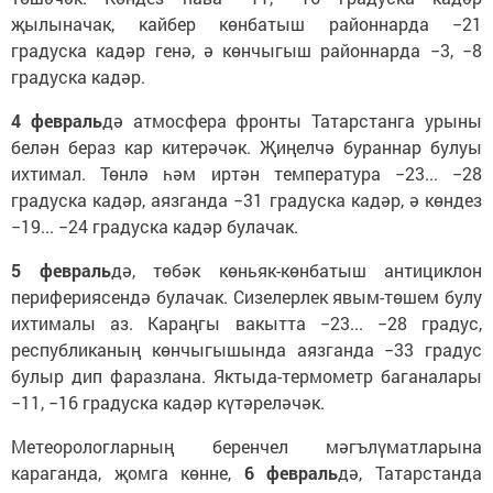
җылыначак, кайбер көнбатыш районнарда −21
градуска кадәр генә, ә көнчыгыш районнарда −3, −8
градуска кадәр.
4 февраль
дә атмосфера фронты Татарстанга урыны
белән бераз кар китерәчәк. Җиңелчә бураннар булуы
ихтимал. Төнлә һәм иртән температура −23... −28
градуска кадәр, аязганда −31 градуска кадәр, ә көндез
−19... −24 градуска кадәр булачак.
5 февраль
дә, төбәк көньяк-көнбатыш антициклон
перифериясендә булачак. Сизелерлек явым-төшем булу
ихтималы аз. Караңгы вакытта −23... −28 градус,
республиканың көнчыгышында аязганда −33 градус
булыр дип фаразлана. Яктыда-термометр баганалары
−11, −16 градуска кадәр күтәреләчәк.
Метеорологларның беренчел мәгълүматларына
караганда, җомга көнне,
6 февраль
дә, Татарстанда