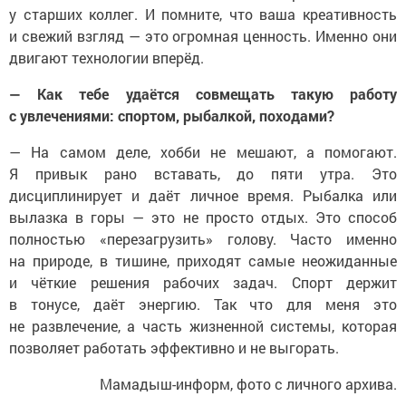
у старших коллег. И помните, что ваша креативность
и свежий взгляд — это огромная ценность. Именно они
двигают технологии вперёд.
— Как тебе удаётся совмещать такую работу
с увлечениями: спортом, рыбалкой, походами?
— На самом деле, хобби не мешают, а помогают.
Я привык рано вставать, до пяти утра. Это
дисциплинирует и даёт личное время. Рыбалка или
вылазка в горы — это не просто отдых. Это способ
полностью «перезагрузить» голову. Часто именно
на природе, в тишине, приходят самые неожиданные
и чёткие решения рабочих задач. Спорт держит
в тонусе, даёт энергию. Так что для меня это
не развлечение, а часть жизненной системы, которая
позволяет работать эффективно и не выгорать.
Мамадыш-информ, фото с личного архива.