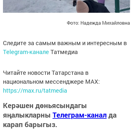
Фото: Надежда Михайловна
Следите за самым важным и интересным в
Telegram-канале
Татмедиа
Читайте новости Татарстана в
национальном мессенджере MАХ:
https://max.ru/tatmedia
Керәшен дөньясындагы
яңалыкларны
Телеграм-канал
да
карап барыгыз.