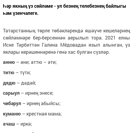
Һәр якның үз сөйләме - ул безнең телебезнең байлыгы
һәм үзенчәлеге.
Татарстанның төрле төбәкләрендә яшәүче кешеләрнең
сөйләмнәре бер-берсеннән аерылып тора. 2021 елны
Иске Тәрбиттән Галина Мёдовадан язып алынган, үз
яклары керәшеннәренә генә хас булган сүзләр.
анню
– әни; аттю – әти;
титю
– түти;
дядю
– дәдәй;
сарыул
– ирнең энесе;
чибәрул
– ирнең абыйсы;
куманю
– крестная мама;
ачаш
– иркә;