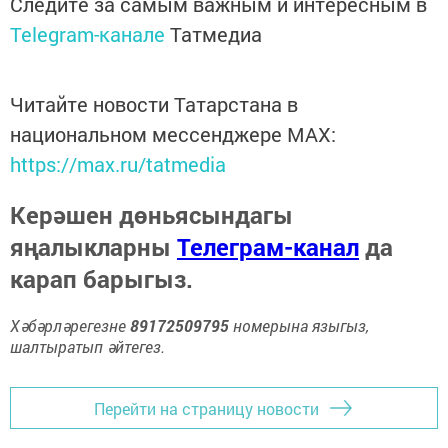
Следите за самым важным и интересным в
Telegram-канале
Татмедиа
Читайте новости Татарстана в
национальном мессенджере MАХ:
https://max.ru/tatmedia
Керәшен дөньясындагы
яңалыкларны
Телеграм-канал
да
карап барыгыз.
Хәбәрләрегезне
89172509795
номерына языгыз,
шалтыратып әйтегез.
Перейти на страницу новости