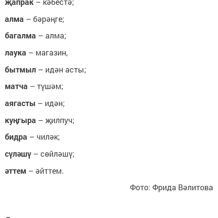
җапрак
– кәбестә;
алма
– бәрәңге;
багалма
– алма;
лаука
– магазин,
бытмыл
– идән асты;
матча
– түшәм;
аягасты
– идән;
куңгыра
– җилпуч;
бидра
– чиләк;
сүләшү
– сөйләшү;
әттем
– әйттем.
Фото: Фрида Вәлитова