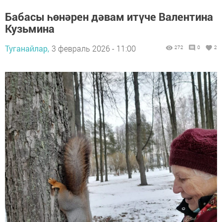
Бабасы һөнәрен дәвам итүче Валентина
Кузьмина
Туганайлар,
3 февраль 2026 - 11:00
272
0
2