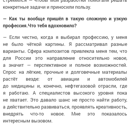
конкретные задачи и приносили пользу.
— Как ты вообще пришёл в такую сложную и узкую
профессия.Что тебя вдохновило?
— Если честно, когда я выбирал профессию, у меня
не было чёткой картины. Я рассматривал разные
варианты. Сфера композитов привлекла меня тем, что
для России это направление относительно новое,
а значит — перспективное и полное возможностей.
Спрос на лёгкие, прочные и долговечные материалы
растёт везде: от авиации и автомобилей
до медицины и, конечно, нефтегазовой отрасли, где
я работаю. А специалистов высокого уровня пока
не хватает. Это давало шанс не просто найти работу,
а действительно развиваться, проявлять креативность,
внедрять что-то новое. Мне это показалось
интересным вызовом.