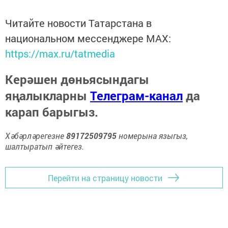
Читайте новости Татарстана в
национальном мессенджере MАХ:
https://max.ru/tatmedia
Керәшен дөньясындагы
яңалыкларны
Телеграм-канал
да
карап барыгыз.
Хәбәрләрегезне
89172509795
номерына языгыз,
шалтыратып әйтегез.
Перейти на страницу новости