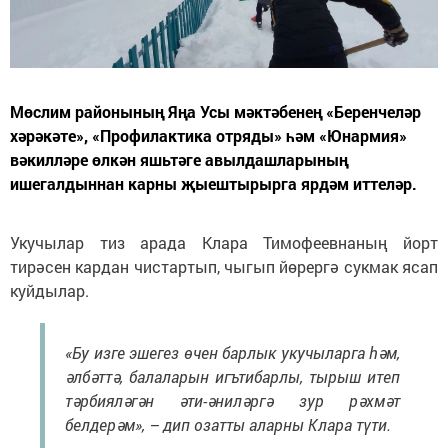
Мөслим районының Яңа Усы мәктәбенең «Беренчеләр
хәрәкәте», «Профилактика отряды» һәм «Юнармия»
вәкилләре өлкән яшьтәге авылдашларының
ишегалдыннан карны җыештырырга ярдәм иттеләр.
Укучылар тиз арада Клара Тимофеевнаның йорт
тирәсен кардан чистартып, чыгып йөрергә сукмак ясап
куйдылар.
«Бу изге эшегез өчен барлык укучыларга һәм,
әлбәттә, балаларын игътибарлы, тырыш итеп
тәрбияләгән әти-әниләргә зур рәхмәт
белдерәм», – дип озатты аларны Клара түти.