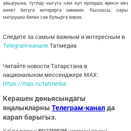
авыруына, тутлар чыгуга һәм күп ирләрдә җенси көч
кинәт бетүгә китерергә мөмкин. Кыскасы, сары
мәтрүшкә белән сак булырга кирәк.
Следите за самым важным и интересным в
Telegram-канале
Татмедиа
Читайте новости Татарстана в
национальном мессенджере MАХ:
https://max.ru/tatmedia
Керәшен дөньясындагы
яңалыкларны
Телеграм-канал
да
карап барыгыз.
Хәбәрләрегезне
89172509795
номерына языгыз,