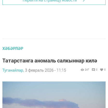
ХӘБӘРЛӘР
Татарстанга аномаль салкыннар килә
Туганайлар,
3 февраль 2026 - 11:15
247
0
0