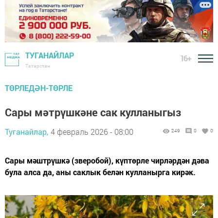
ТУГАНАЙЛАР
16+
Татарстан
ТӨРЛЕДӘН-ТӨРЛЕ
Сары мәтрүшкәне сак кулланыгыз
Туганайлар,
4 февраль 2026 - 08:00
249
0
0
Сары мәштрүшкә (зверобой), күптөрле чирләрдән дәва
була алса да, аны саклык белән кулланырга кирәк.