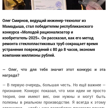
Олег Смирнов, ведущий инженер-технолог из
Мамадыша, стал победителем республиканского
конкурса «Молодой рационализатор и
изобретатель-2025». Он рассказал, как его метод
ремонта стеклопластиковых труб сокращает время
устранения повреждений с 80 до 8 часов, экономя
компании миллионы рублей.
— Олег, что для тебя значит этот конкурс и эта
награда?
— В первую очередь, большая честь. Но ещё важнее —
признание. Конкурс показал, что мои идеи не просто
теория, они имеют вес, они нужны и могут быть
полезны в реальном производстве. Я всегда к этому
стремился — чтобы мои разработки помогали решать