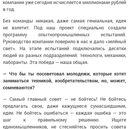
компании уже сегодня исчисляется миллионами рублей
в год.
Без команды никакая, даже самая гениальная, идея
не взлетит. Под наш проект специально создали
программу опытнопромышленных испытаний.
Руководство компании поверило в нас и дало «зелёный
свет». На этапе испытаний подключались десятки
людей из разных подразделений: технологи, механики,
лаборанты. Эта победа — наша общая.
— Что бы ты посоветовал молодежи, которые хотят
заниматься техникой, изобретательством, но, может,
сомневаются?
— Самый главный совет — не бойтесь! Не бойтесь
предлагать свои, даже кажущиеся сумасшедшими,
идеи. Не бойтесь ошибаться — каждая ошибка — это
шаг к правильному решению. Ищите
единомышленников, не стесняйтесь просить совета