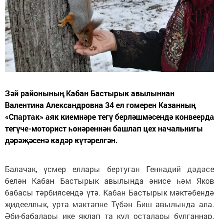
Зәй районының Кабан Бастырык авылыннан
Валентина Александровна 34 ел гомерен Казанның
«Спартак» аяк киемнәре тегү берләшмәсендә конвеерда
тегүче-моторист һөнәреннән башлап цех начальнигы
дәрәҗәсенә кадәр күтәрелгән.
Балачак, үсмер еллары бертуган Геннадий дәдәсе
белән Кабан Бастырык авылында әнисе һәм Яков
бабасы тәрбиясендә үтә. Кабан Бастырык мәктәбендә
җидееллык, урта мәктәпне Түбән Биш авылында ала.
Әби-бабалары ике яклап та кул осталары булганнар.