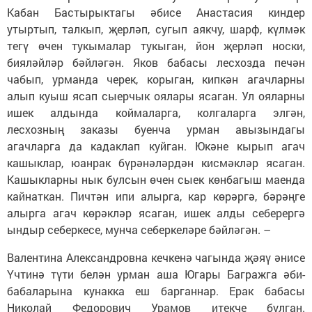
Кабан Бастырыктагы әбисе Анастасия киндер
утыртып, талкып, җерләп, сугып аякчу, шарф, күлмәк
тегү өчен тукымалар тукыган, йон җерләп носки,
бияләйләр бәйләгән. Яков бабасы лесхозда печән
чабып, урманда черек, корыган, кипкән агачларны
алып куыш ясап сыерчык оялары ясаган. Ул ояларны
ишек алдында коймаларга, колгаларга элгән,
лесхозның заказы буенча урман авызындагы
агачларга да кадаклап куйган. Юкәне кырып агач
кашыклар, юанрак бүрәнәләрдән кисмәкләр ясаган.
Кашыкларны нык булсын өчен сыек көнбагыш маенда
кайнаткан. Пичтән ипи алырга, кар көрәргә, бәрәңге
алырга агач көрәкләр ясаган, ишек алды себерергә
ындыр себеркесе, мунча себеркеләре бәйләгән. –
Валентина Александровна кечкенә чагында җәяү әнисе
Үчтинә түти белән урман аша Югары Багражга әби-
бабаларына кунакка еш барганнар. Ерак бабасы
Николай Федорович Урамов итекче булган.