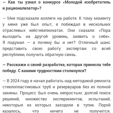
— Как ты узнал о конкурсе «Молодой изобретатель
и рационализатор»?
— Мне подсказали коллеги на работе. К тому моменту
у меня уже был опыт, я побеждал в нескольких
отраслевых кейсчемпионатах. Они сказали: «Пора
выходить на другой уровень, заявить о себе».
Я подумал — а почему бы и нет? Отличный шанс
представить свою работу экспертам со всей
республики, получить обратную связь.
— Расскажи о своей разработке, которая принесла тебе
победу. С какими трудностями столкнулся?
— В 2024 году я начал работать над методикой ремонта
стеклопластиковых труб и резервуаров без их полной
замены. Процесс был очень непростым: долгий поиск
решений, множество экспериментов, испытаний,
некоторые из которых заходили в тупик. Порой
казалось, что ничего не получится.