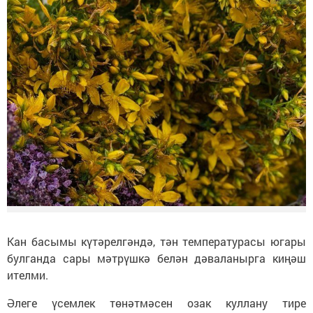
Кан басымы күтәрелгәндә, тән температурасы югары
булганда сары мәтрүшкә белән дәваланырга киңәш
ителми.
Әлеге үсемлек төнәтмәсен озак куллану тире