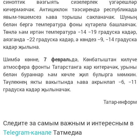
синоптик вәзгыять сизелерлек үзгәрешләр
кичермәячәк. Антициклон тәэсирендә республикада
явым-төшемсез һава торышы сакланачак. Шуның
белән бергә температура фоны күтәрелә башлаячак.
Төнлә һәм иртән температура −14 −19 градуска кадәр,
аязганда −22 градуска кадәр, ә көндез −9, −14 градуска
кадәр җылына.
Шимбә көнне,
7 феврал
ьдә, Көнбатыштан килүче
атмосфера фронты Татарстанга кар китерәчәк, урыны
белән бураннар һәм көчле җил булырга мөмкин.
Тәүлекнең якты вакытында һава акрынлап −6, −11
градуска кадәр җылыначак.
Татар-информ
Следите за самым важным и интересным в
Telegram-канале
Татмедиа