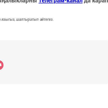
 яңалыкларны
Телеграм-канал
да кара
языгыз, шалтыратып әйтегез.