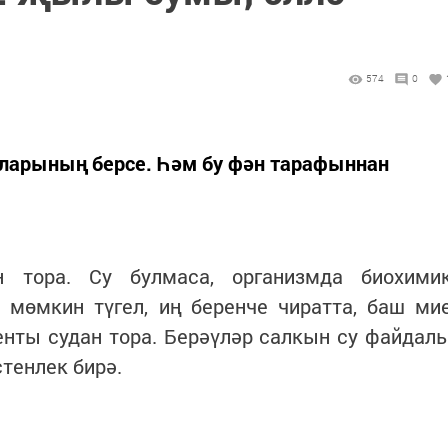
574
0
кларының берсе. Һәм бу фән тарафыннан
н тора. Су булмаса, организмда биохими
 мөмкин түгел, иң беренче чиратта, баш ми
енты судан тора. Берәүләр салкын су файдал
стенлек бирә.