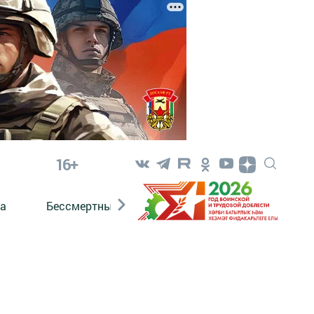
16+
а
Бессмертный полк. Кряшены