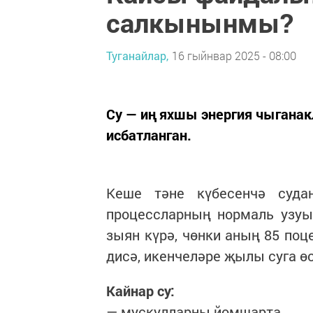
салкынынмы?
Туганайлар,
16 гыйнвар 2025 - 08:00
Су — иң яхшы энергия чыгана
исбатланган.
Кеше тәне күбесенчә суда
процессларның нормаль узуы
зыян күрә, чөнки аның 85 поц
дисә, икенчеләре җылы суга ө
Кайнар су:
— мускулларны йомшарта