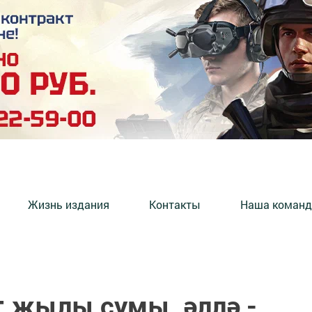
Жизнь издания
Контакты
Наша команд
 җылы сумы, әллә -