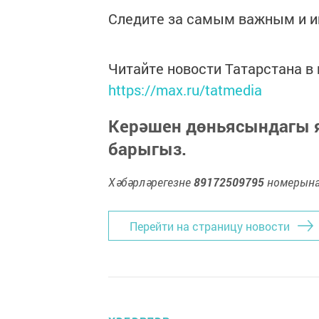
Следите за самым важным и 
Читайте новости Татарстана 
https://max.ru/tatmedia
Керәшен дөньясындагы
барыгыз.
Хәбәрләрегезне
89172509795
номерына 
Перейти на страницу новости