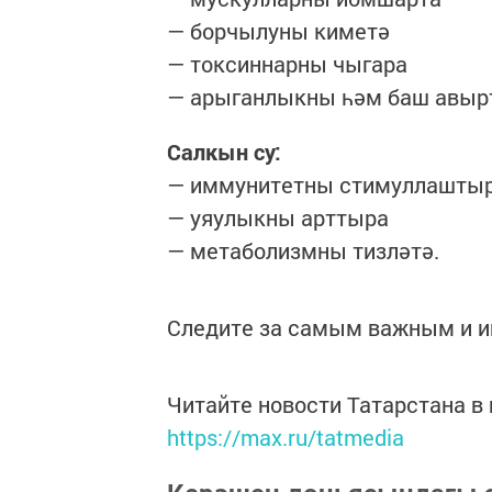
— борчылуны киметә
— токсиннарны чыгара
— арыганлыкны һәм баш авыр
Салкын су:
— иммунитетны стимуллашты
— уяулыкны арттыра
— метаболизмны тизләтә.
Следите за самым важным и 
Читайте новости Татарстана 
https://max.ru/tatmedia