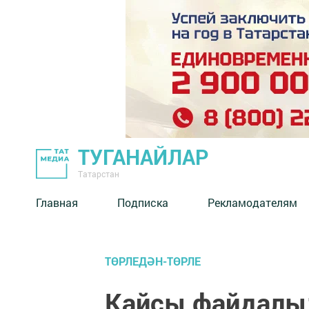
ТУГАНАЙЛАР
Татарстан
Главная
Подписка
Рекламодателям
ТӨРЛЕДӘН-ТӨРЛЕ
Кайсы файдалы: