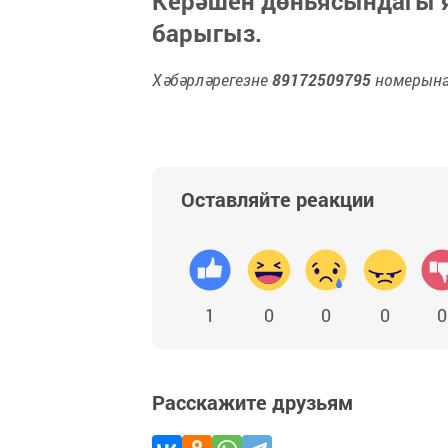
Керәшен дөньясындагы
барыгыз.
Хәбәрләрегезне
89172509795
номерына 
Оставляйте реакции
1
0
0
0
0
Расскажите друзьям