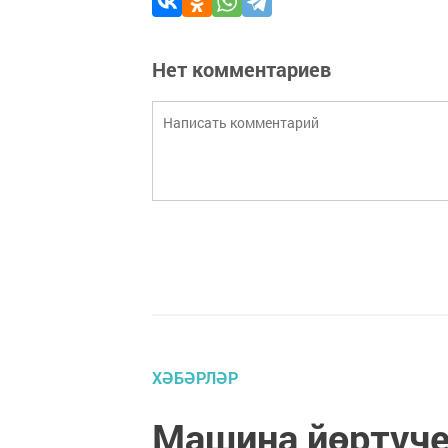
Нет комментариев
ХӘБӘРЛӘР
Машина йөртүче