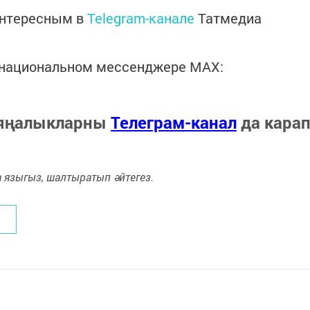
интересным в
Telegram-канале
Татмедиа
в национальном мессенджере MАХ:
 яңалыкларны
Телеграм-канал
да кара
языгыз, шалтыратып әйтегез.