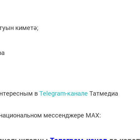
туын киметә;
ра
интересным в
Telegram-канале
Татмедиа
в национальном мессенджере MАХ: