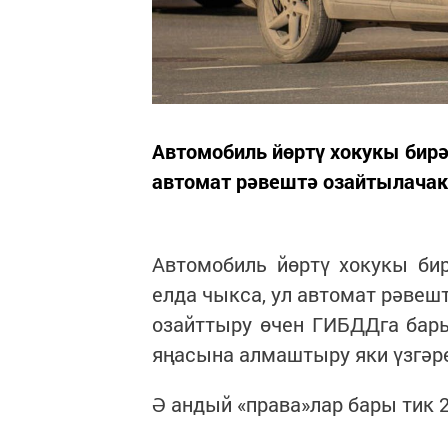
Автомобиль йөртү хокукы бир
автомат рәвештә озайтылачак
Автомобиль йөртү хокукы би
елда чыкса, ул автомат рәвеш
озайттыру өчен ГИБДДга бар
яңасына алмаштыру яки үзгәре
Ә андый «права»лар бары тик