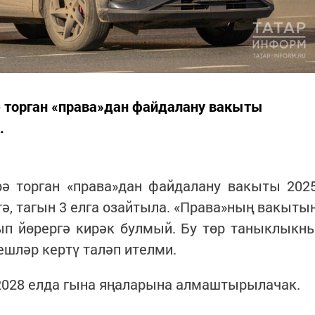
ә торган «права»дан файдалану вакыты
.
рә торган «права»дан файдалану вакыты 202
тә, тагын 3 елга озайтыла. «Права»ның вакыты
ып йөрергә кирәк булмый. Бу төр таныклыкн
шләр кертү таләп ителми.
 2028 елда гына яңаларына алмаштырылачак.