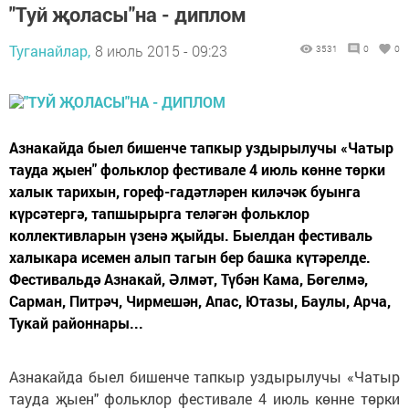
"Туй җоласы"на - диплом
Туганайлар,
8 июль 2015 - 09:23
3531
0
0
Азнакайда быел бишенче тапкыр уздырылучы «Чатыр
тауда җыен" фольклор фестивале 4 июль көнне төрки
халык тарихын, гореф-гадәтләрен киләчәк буынга
күрсәтергә, тапшырырга теләгән фольклор
коллективларын үзенә җыйды. Быелдан фестиваль
халыкара исемен алып тагын бер башка күтәрелде.
Фестивальдә Азнакай, Әлмәт, Түбән Кама, Бөгелмә,
Сарман, Питрәч, Чирмешән, Апас, Ютазы, Баулы, Арча,
Тукай районнары...
Азнакайда быел бишенче тапкыр уздырылучы «Чатыр
тауда җыен" фольклор фестивале 4 июль көнне төрки