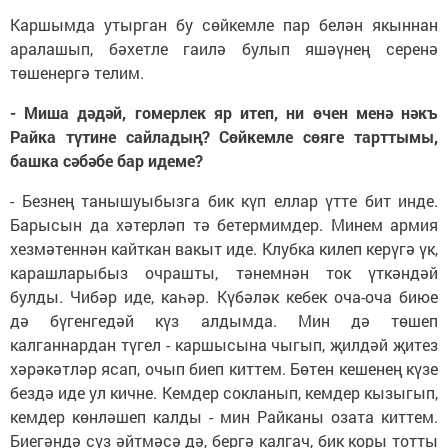
Каршымда утырган бу сөйкемле пар белән якыннан
аралашып, бәхетле гаилә булып яшәүнең серенә
төшенергә телим.
- Миша дәдәй, гомерлек яр итеп, ни өчен менә нәкъ
Райка түтине сайладың? Сөйкемле сөяге тарттымы,
башка сәбәбе бар идеме?
- Безнең танышуыбызга бик күп еллар үтте бит инде.
Барысын да хәтерләп тә бетермимдер. Минем армия
хезмәтеннән кайткан вакыт иде. Клубка килеп керүгә үк,
карашларыбыз очрашты, тәнемнән ток үткәндәй
булды. Чибәр иде, каһәр. Күбәләк кебек оча-оча биюе
дә бүгенгедәй күз алдымда. Мин дә төшеп
калганнардан түгел - каршысына чыгып, җилдәй җитез
хәрәкәтләр ясап, очып биеп киттем. Бөтен кешенең күзе
бездә иде ул кичне. Кемдер сокланып, кемдер кызыгып,
кемдер көнләшеп калды - мин Райканы озата киттем.
Биегәндә сүз әйтмәсә дә, бергә калгач, бик коры тотты