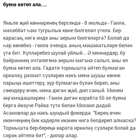
буена көтеп ала....
Ямьле җәй көннәренең берсендә - 8 июльдә - Гаилә,
мәхәббәт һәм тугрылык көне билгеләп үтелә. Бер
карасаң, нигә инде аны аерым билгеләргә? Болай да
һәр көнебез - гаилә эчендә, аның мәшәкатьләре белән
үтә бит. Күпләребез шулай уйлый... Ә кемнәрдер, бу
бәйрәмнең эчтәлегенә аерым мәгънә салып, аны ел
буена көтеп ала. Гадәти тормышта әйтеп булмаган
иркәләү, рәхмәт сүзләрен нәкъ менә шушы көнне
парыңа ишеттерү, зур булмаган бүләк биреп, аны
сөендерү өчен, менә дигән җай, дип саный. Минем
әңгәмәдәшләрем - Гаилә дигән корабта 55 ел буена
бергә йөзүче Райка түти белән Михаил дәдәй
Асановлар да нәкъ шундый фикердә. "Берең өчен
икенчеңнең бик кадерле икәнен нигә белдереп алмаска?
Тормышта бер-береңә карата иркәләү сүзләре болай да
сирәк әйтелә бит", - диләр алар.