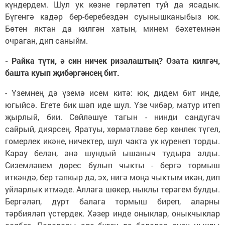
күндердем. Шул ук көзне гөрләтеп туй да ясадык.
Бүгенгә кадәр бер-беребездән суынышканыбыз юк.
Бөтен яктан да килгән хатын, минем бәхетемнән
очраган, дип саныйм.
- Райка түти, ә син ничек ризалаштың? Озата килгәч,
башта куып җибәргәнсең бит.
- Үземнең дә үземә исем китә: юк, дидем бит инде,
югыйсә. Егете бик шәп иде шул. Үзе чибәр, матур итеп
җырлый, бии. Сөйләшүе тагын - нинди сандугач
сайрый, диярсең. Яратуы, хөрмәтләве бер көнлек түгел,
гомерлек икәне, ничектер, шул чакта ук күренеп торды.
Карау белән, әнә шундый ышаныч тудыра алды.
Сиземләвем дөрес булып чыкты - бергә тормыш
иткәндә, бер тапкыр да, эх, нигә моңа чыктым икән, дип
уйларлык итмәде. Аллага шөкер, ныклы терәгем булды.
Бергәләп, дүрт балага тормыш биреп, аларны
тәрбияләп үстердек. Хәзер инде оныклар, оныкчыклар