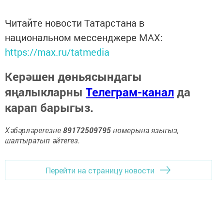
Читайте новости Татарстана в
национальном мессенджере MАХ:
https://max.ru/tatmedia
Керәшен дөньясындагы
яңалыкларны
Телеграм-канал
да
карап барыгыз.
Хәбәрләрегезне
89172509795
номерына языгыз,
шалтыратып әйтегез.
Перейти на страницу новости