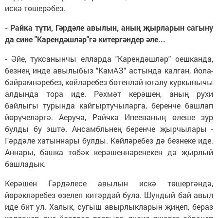
искә төшерәбез.
- Райка түти, Гәрдәле авылын, аның җырларын сагыну
да сине "Карендәшләр"гә китергәндер әле...
- Әйе, туксанынчы елларда "Карендәшләр" оешканда,
безнең инде авылыбыз "КамАЗ" астында калган, йола-
бәйрәмнәребез, көйләребез бөтенләй югалу куркынычы
алдында тора иде. Рәхмәт керәшен, аның рухи
байлыгы турында кайгыртучыларга, беренче башлап
йөрүчеләргә. Аеруча, Райчка Ипееваның өлеше зур
булды бу эштә. Ансамбльнең беренче җырчылары -
Гәрдәле хатыннары булды. Көйләребез дә безнеке иде.
Аннары, башка төбәк керәшеннәренекен дә җырлый
башладык.
Керәшен Гәрдәлесе авылын искә төшергәндә,
йөрәкләребез өзелеп китәрдәй була. Шундый бай авыл
иде бит ул. Халык, сугыш авырлыкларын җиңеп, бераз