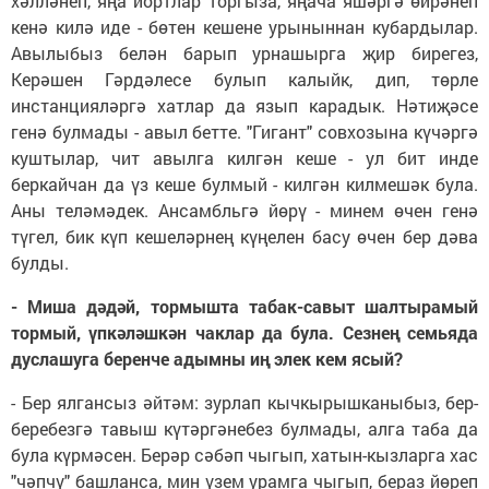
хәлләнеп, яңа йортлар торгыза, яңача яшәргә өйрәнеп
кенә килә иде - бөтен кешене урыныннан кубардылар.
Авылыбыз белән барып урнашырга җир бирегез,
Керәшен Гәрдәлесе булып калыйк, дип, төрле
инстанцияләргә хатлар да язып карадык. Нәтиҗәсе
генә булмады - авыл бетте. "Гигант" совхозына күчәргә
куштылар, чит авылга килгән кеше - ул бит инде
беркайчан да үз кеше булмый - килгән килмешәк була.
Аны теләмәдек. Ансамбльгә йөрү - минем өчен генә
түгел, бик күп кешеләрнең күңелен басу өчен бер дәва
булды.
- Миша дәдәй, тормышта табак-савыт шалтырамый
тормый, үпкәләшкән чаклар да була. Сезнең семьяда
дуслашуга беренче адымны иң элек кем ясый?
- Бер ялгансыз әйтәм: зурлап кычкырышканыбыз, бер-
беребезгә тавыш күтәргәнебез булмады, алга таба да
була күрмәсен. Берәр сәбәп чыгып, хатын-кызларга хас
"чәпчү" башланса, мин үзем урамга чыгып, бераз йөреп