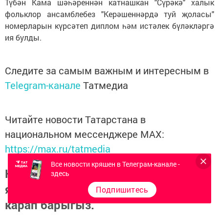
Түбән Кама шәһәреннән катнашкан "Сүрәкә" халык
фольклор ансамблебез "Керәшеннәрдә туй җоласы"
номерларын күрсәтеп диплом һәм истәлек бүләкләргә
ия булды.
Следите за самым важным и интересным в
Telegram-канале
Татмедиа
Читайте новости Татарстана в
национальном мессенджере MАХ:
https://max.ru/tatmedia
Все новости кряшен в Телеграм-канале -
Керәшен дөньясындагы
здесь
яңалыкларны
Телеграм-канал
да
Подпишитесь
карап барыгыз.