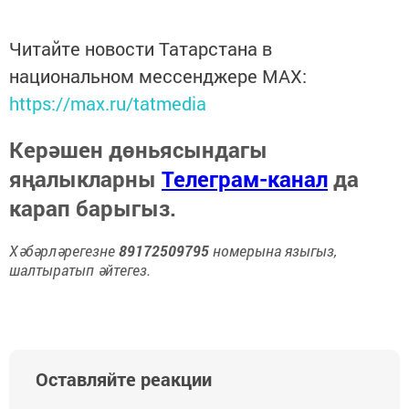
Читайте новости Татарстана в
национальном мессенджере MАХ:
https://max.ru/tatmedia
Керәшен дөньясындагы
яңалыкларны
Телеграм-канал
да
карап барыгыз.
Хәбәрләрегезне
89172509795
номерына языгыз,
шалтыратып әйтегез.
Оставляйте реакции