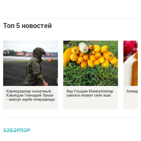
Топ 5 новостей
Карендәшләр сынатмый.
Яңа Усыдан Юмагуловлар
Алмада
Кәвәлдән Геннадий Лукин
гаиләсе хезмәт сөеп яши
- махсус хәрби операциядә
ХӘБӘРЛӘР