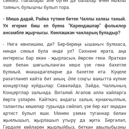
сөябез. Папалары әле бүген дә балалар өчен ныклы
таяныч, булышчы булып тора.
- Миша дәдәй, Райка түтине бөтен Чаллы халкы таный.
Ул егерме биш ел буена "Карендәшләр" фольклор
ансамбле җырчысы. Көнләшкән чакларың буладыр?
- Нигә көнләшим, ди? Бер-береңә ышаныч булмаса,
нинди семья була инде ул? Сәхнәне ярата, аңа
интересы бар икән - җырласын, йөрсен генә. Яраткан
эше белән шөгыльләнгән кеше үзе генә бәхетле
булмый, янәшәдәгеләрне дә бәхетле итә. Күңеле
рәхәтләнеп кайта бит аның. Әле соңгы вакытта күпме
концертлар куйдылар: Сәвәләйдә, Зәйдә, Чаллының
Концертлар залында. Виталий Агапов әллә кайларга
йөртә үзләрен. Кайткач, андагы халык, кунакчыллык,
талантлы кешеләр турында сөйләп, үзе бер кат яңадан
артист булып яши. Минем үземә туганнар белән
җыелышып, җырлашып утыру да җитә. Бергәләп,
Гәрдәле көйләрен җырлыйбыз, беткән авылыбызны