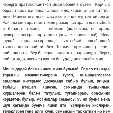
керергә яратам. Кайткач инде беренче сүзем: "Карчык,
берәр нәрсә капкалап аласы иде, карын ачып китте", -
дим. Минем шундый гадәтемне инде күптән өйрәнгән
Райкам мин яраткан тәмле ризык чыгара: я кыстыбый,
я бәрәңге тәкәсе, я пилмән (шаккатам, ни арада
пешереп өлгерә торгандыр ул әлеге ризыкны!). Менә
шулай, гөрләшә-гөрләшә, кыстыбый ашый-ашый,
тыныч кына чәй эчәбез. Тыныч тормышның сере -
сабырлыкта, бер-береңне аңларга тырышуда, берең
сөйләгәндә, икенчең җөпли белүдә, дип саныйм мин.
Миша дәдәй белән килешмичә булмый. Гомер иткәндә,
тормыш мәшәкатьләренә түзеп, янәшәдәгеләргә
авырлык китермәс дәрәҗәдә сабыр булып, киңәш-
табыш итешеп яшәсәң, семьяңда тынычлык,
күршеләрең белән татулык, туганнарың арасында
хөрмәтең булыр. Асановлар семьясы 55 ел буена нәкъ
шул кагыйдә буенча яшәп ята. Үзләренең хисләрен,
теләкләрен генә алга куеп, семьясын таркаткан ир һәм