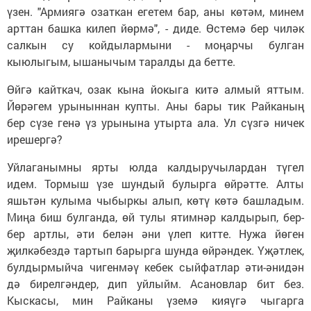
үзен. "Армиягә озаткан егетем бар, аны көтәм, минем
арттан башка килеп йөрмә", - диде. Өстемә бер чиләк
салкын су койдылармыни - моңарчы булган
кыюлыгым, ышанычым таралды да бетте.
Өйгә кайткач, озак кына йокыга китә алмый яттым.
Йөрәгем урыныннан купты. Аны бары тик Райканың
бер сүзе генә үз урынына утырта ала. Ул сүзгә ничек
ирешергә?
Уйлаганымны ярты юлда калдыручылардан түгел
идем. Тормыш үзе шундый булырга өйрәтте. Алты
яшьтән кулыма чыбыркы алып, көтү көтә башладым.
Миңа биш булганда, өй тулы ятимнәр калдырып, бер-
бер артлы, әти белән әни үлеп китте. Нужа йөген
җилкәбездә тартып барырга шунда өйрәндек. Үҗәтлек,
булдырмыйча чигенмәү кебек сыйфатлар әти-әнидән
дә бирелгәндер, дип уйлыйм. Асановлар бит без.
Кыскасы, мин Райканы үземә кияүгә чыгарга