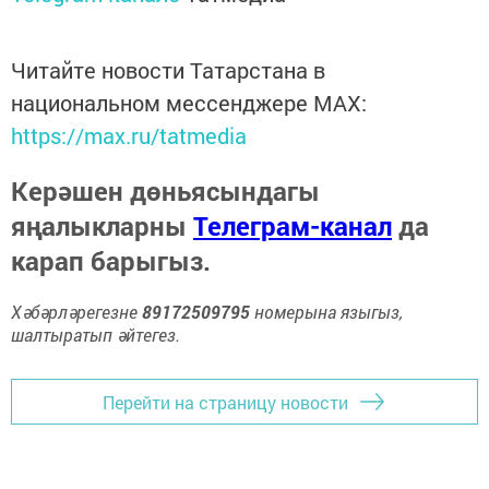
Читайте новости Татарстана в
национальном мессенджере MАХ:
https://max.ru/tatmedia
Керәшен дөньясындагы
яңалыкларны
Телеграм-канал
да
карап барыгыз.
Хәбәрләрегезне
89172509795
номерына языгыз,
шалтыратып әйтегез.
Перейти на страницу новости