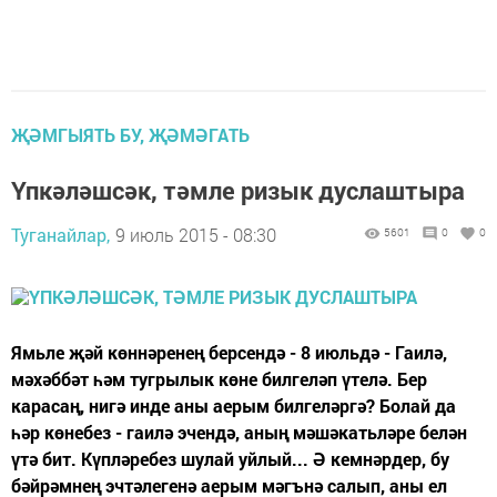
ҖӘМГЫЯТЬ БУ, ҖӘМӘГАТЬ
Үпкәләшсәк, тәмле ризык дуслаштыра
Туганайлар,
9 июль 2015 - 08:30
5601
0
0
Ямьле җәй көннәренең берсендә - 8 июльдә - Гаилә,
мәхәббәт һәм тугрылык көне билгеләп үтелә. Бер
карасаң, нигә инде аны аерым билгеләргә? Болай да
һәр көнебез - гаилә эчендә, аның мәшәкатьләре белән
үтә бит. Күпләребез шулай уйлый... Ә кемнәрдер, бу
бәйрәмнең эчтәлегенә аерым мәгънә салып, аны ел