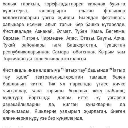
халык тарихын, гореф-гадәтләрен киләчәк буынга
күрсәтергә, тапшырырга теләгән фольклор
коллективларын үзенә җыйды. Быелдан фестиваль
халыкара исемен алып тагын бер башка күтәрелде.
Фестивальдә Азнакай, Әлмәт, Түбән Кама, Бөгелмә,
Сарман, Питрәч, Чирмешән, Апас, Ютазы, Баулы, Арча,
Тукай районнары һәм Башкортстан, Чуашстан
республикаларыннан, Самара төбәгеннән, Кырым һәм
Төркиядән дә коллективлар катнашты.
Фестиваль инде елдагыча "Чатыр тау" башында "Чатыр
тау җиле" театральләштерелгән тамаша белән
башланып китте. Тик ял паркында үтәсе кичке
чыгышлар, һава торышы бозылып китү сәбәпле,
культура йортында дәвам итте. Бу үзгәреш
азнакайлыларны да, килгән кунакларны да
борчымады. Яшьләрне уздырып җырлаган, биегән
өлкәннәрне күрү үзе бер күңелле иде.