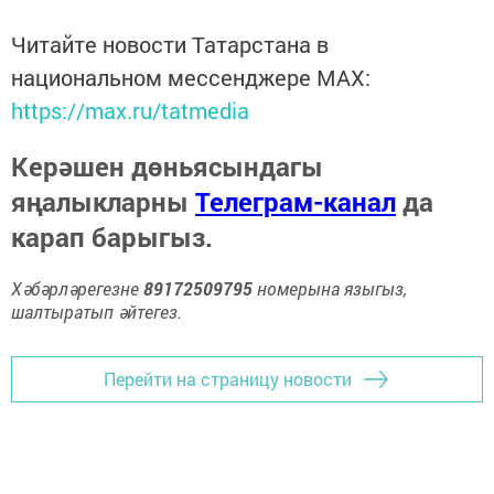
Читайте новости Татарстана в
национальном мессенджере MАХ:
https://max.ru/tatmedia
Керәшен дөньясындагы
яңалыкларны
Телеграм-канал
да
карап барыгыз.
Хәбәрләрегезне
89172509795
номерына языгыз,
шалтыратып әйтегез.
Перейти на страницу новости