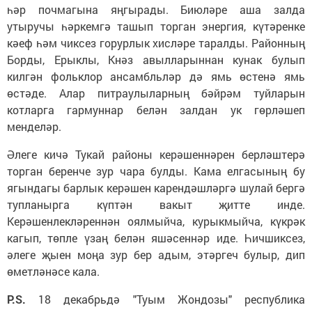
һәр почмагына яңгырады. Биюләре аша залда
утыручы һәркемгә ташып торган энергия, күтәренке
кәеф һәм чиксез горурлык хисләре таралды. Районның
Борды, Ерыклы, Кнәз авылларыннан кунак булып
килгән фольклор ансамбльләр дә ямь өстенә ямь
өстәде. Алар питраулыларның бәйрәм туйларын
котларга гармуннар белән залдан ук гөрләшеп
менделәр.
Әлеге кичә Тукай районы керәшеннәрен берләштерә
торган беренче зур чара булды. Кама елгасының бу
ягындагы барлык керәшен карендәшләргә шулай бергә
тупланырга күптән вакыт җитте инде.
Керәшенлекләреннән оялмыйча, курыкмыйча, күкрәк
кагып, төпле үзаң белән яшәсеннәр иде. Һичшиксез,
әлеге җыен моңа зур бер адым, этәргеч булыр, дип
өметләнәсе кала.
P.S.
18 декабрьдә "Туым Жондозы" республика