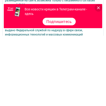
размещенной на сайте, возможна только с письменного согласия
редакций СМИ.
Все новости кряшен в Телеграм-канале -
При поддержке Республиканского агентства по печати и массовым
коммуникациям.
здесь
Наименование СМИ: Туганайлар
Подпишитесь
№ свидетельства о регистрации СМИ, дата: ЭЛ № ФС 77 - 67918 от
06.12.2016г.
выдано Федеральной службой по надзору в сфере связи,
информационных технологий и массовых коммуникаций
ФИО главного редактора: Губина Юлия Юрьевна
Адрес редакции: 420066, Российская Федерация, Республика
Татарстан, г. Казань, ул. Декабристов, д. 2.
Телефон редакции: (843) 222-09-84 (доб. 1552), 222-06-07 - главный
редактор
(843) 222-09-84 (доб. 1551) - журналисты
Электронная почта редакции: tuganaylar@yandex.ru
Для сообщений о фактах коррупции: tuganaylar@yandex.ru
Учредитель СМИ: АО «ТАТМЕДИА»
Антикоррупционная политика
АО «ТАТМЕДИА» использует «cookie»
для персонализации сервисов и
удобства пользователей сайтом.
Использование «cookie» можно отменить в настройках браузера.
Политика конфиденциальности