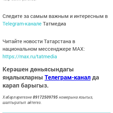
Следите за самым важным и интересным в
Telegram-канале
Татмедиа
Читайте новости Татарстана в
национальном мессенджере MАХ:
https://max.ru/tatmedia
Керәшен дөньясындагы
яңалыкларны
Телеграм-канал
да
карап барыгыз.
Хәбәрләрегезне
89172509795
номерына языгыз,
шалтыратып әйтегез.