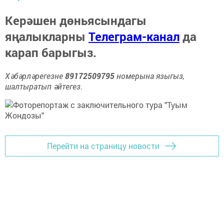
Керәшен дөньясындагы
яңалыкларны
Телеграм-канал
да
карап барыгыз.
Хәбәрләрегезне
89172509795
номерына языгыз,
шалтыратып әйтегез.
Перейти на страницу новости