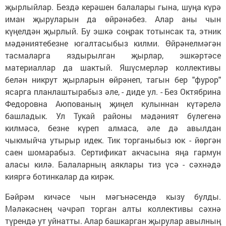
җырлыйлар. Бездә керәшен балалары гына, шуңа күрә
иман җыруларын да өйрәнәбез. Алар аны чын
күңелдән җырлый. Бу эшкә соңрак тотынсак та, этник
мәдәниятебезне югалтасыбыз килми. Өйрәнелмәгән
тасмаларга яздырылган җырлар, эшкәртәсе
материаллар да шактый. Яшүсмерләр коллективы
белән никрут җырларын өйрәнеп, тагын бер "фурор"
ясарга планлаштырабыз әле, - диде ул. - Без Октябрина
Федоровна Аюпованың җиңел кулыннан күтәрелә
башладык. Ул Тукай районы мәдәният бүлегенә
килмәсә, безне күреп алмаса, әле дә авылдан
чыкмыйча утырыр идек. Тик торганыбыз юк - йөргән
саен шомарабыз. Сертификат акчасына яңа гармун
аласы килә. Балаларның аяклары тиз үсә - сәхнәдә
кияргә ботинкалар да кирәк.
Бәйрәм кичәсе чын мәгънәсендә кызу булды.
Мәләкәснең чәчрәп торган алты коллективы сәхнә
түрендә ут уйнатты. Алар башкарган җырулар авылның