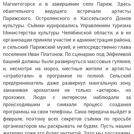
Магнитогорск и в завершении село Париж. Здесь
обаятельного ведущего встречали артисты
Парижского, Остроленского и Кассельского Домов
культуры. Съёмки курировались Управлением туризма
Министерства культуры Челябинской области, и в их
организации приняли участие и администрация района,
и сельский Парижский музей, и непосредственно глава
поселения Иван Платонов. По сценарию под Эйфелевой
башней должны были развернуться массовые гуляния,
и, несмотря на мороз, местные жители и артисты
«отработали» в программе по полной. Сельский
предприниматель даже развернул мангальную зону,
заманивая ароматами не только «актеров», но
прохожих. Люди с интересом наблюдали за
происходившим и снимали процесс создания
программы на свои телефоны. Сама передача выйдет в
феврале, поэтому всех секретов съёмки по просьбе
организаторов мы раскрывать не будем. Пусть нашим
жителям тоже это будет интригой. Зато мы расскажем,