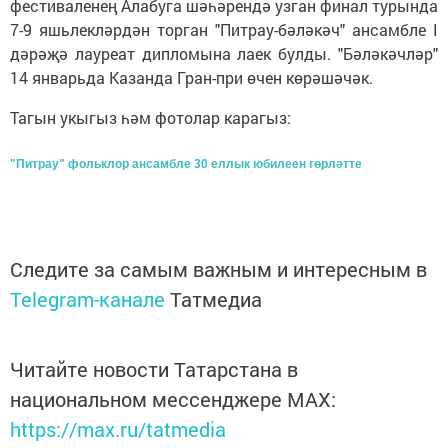
фестиваленең Алабуга шәһәрендә узган финал турында
7-9 яшьлекләрдән торган "Питрау-бәләкәч" ансамбле I
дәрәҗә лауреат дипломына лаек булды. "Бәләкәчләр"
14 январьда Казанда Гран-при өчен көрәшәчәк.
Тагын укыгыз һәм фотолар карагыз:
"Питрау" фольклор ансамбле 30 еллык юбилеен гөрләтте
Следите за самым важным и интересным в
Telegram-канале
Татмедиа
Читайте новости Татарстана в
национальном мессенджере MАХ:
https://max.ru/tatmedia