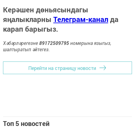
Керәшен дөньясындагы
яңалыкларны
Телеграм-канал
да
карап барыгыз.
Хәбәрләрегезне
89172509795
номерына языгыз,
шалтыратып әйтегез.
Перейти на страницу новости
Топ 5 новостей