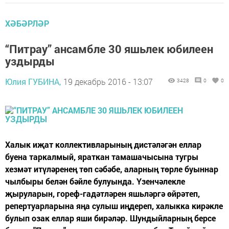
ХӘБӘРЛӘР
“Питрау” ансамбле 30 яшьлек юбилеен
уздырды
Юлия ГУБИНА,
19 декабрь 2016 - 13:07
3428
0
0
Халык иҗат коллективларының дистәләгән еллар
буена таркалмый, яраткан тамашачысына тугры
хезмәт итүләренең төп сәбәбе, аларның төрле буыннар
чылбыры белән бәйле булуында. Үзенчәлекле
җыруларын, гореф-гадәтләрен яшьләргә өйрәтеп,
репертуарларына яңа сулыш иңдереп, халыкка кирәкле
булып озак еллар яши бирәләр. Шундыйларның берсе