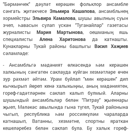
"Бәрмәнчек" дәүләт керәшен фольклор ансамбле
сәнгать җитәкчесе
Эльмира Кашапова
, ансамбльнең
хормейстры
Эльвира Камалова
, шушы авылның суын
эчеп, һавасын сулап үскән "Туганайлар" газетасы
журналисты
Мария Мартынова
, оешманың яшь
специалисты
Алена Харитонова
да катнашты.
Кунакларны Тукай районы башлыгы
Вәсил Хаҗиев
сәламләде:
- Ансамбльгә мәдәният өлкәсендә һәм керәшен
халкының сәнгатен саклауда куйган хезмәтләре өчен
зур рәхмәт әйтәм. Урам буйлап "мин керәшен" дип
кычкырып йөреп кенә халыкыңны, аның мәдәниятен,
гореф-гадәтләрнен саклап калып булмый. Аларны
шушындый ансамбльләр белән "Питрау" җыеннары
җыеп, Мәләкәс авылында гына түгел, Тукай районына
чыгып, республика һәм россиякүләм чараларда
катнашып, Ватанны, хезмәтне, спортны яраткан
кешеләребез белән саклап була. Бу халык гореф-