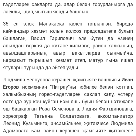
гадәтләрен сакларга да, алар белән горурланырга да
лаеклы, - дип, чыгыш ясады башлык.
35 ел элек Мәләкәскә килеп төпләнгән, биредә
кайчандыр хезмәт юлын колхоз председателе булып
башлаган, Вәсил Гарипович әле бүген дә үзенең
авылдан беркая да китәсе килмәве, район халкының,
авылдашларының авыр вакытларда сынмыйча,
һәрвакыт тырышып хезмәт итеп, матур гына яшәп
ятулары турында да әйтеп узды.
Людмила Белоусова керәшен җәмгыяте башлыгы
Иван
Егоров
исеменнән "Питрау"ны юбилее белән котлап,
халкыбызның гореф-гадәтләрен саклап калу, үстерү
өстендә зур көч куйган һәм яшь буын белән нәтиҗәле
эш башкарган Роза Семеновага, Лидия Фартдиновага,
хореограф Татьяна Солдатовага, аккомпаниатор
Леонид Кузьминга, ансамбльнең җитәкчесе Людмила
Адамовага һәм район керәшен җәмгыяте җитәкчесе