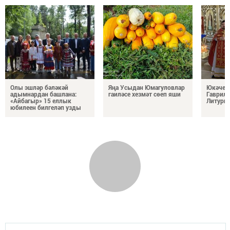
Олы эшләр бәләкәй
Яңа Усыдан Юмагуловлар
Юкәчедә
адымнардан башлана:
гаиләсе хезмәт сөеп яши
Гаврило
«Айбагыр» 15 еллык
Литург
юбилеен билгеләп узды