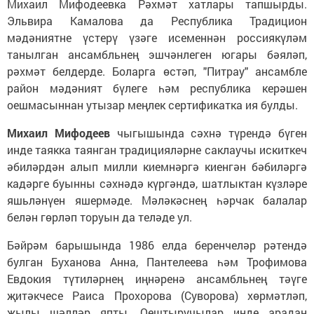
Михаил Мифодеевка Рәхмәт хатлары тапшырды.
Эльвира Камалова да Республика Традицион
мәдәниятне үстерү үзәге исеменнән россиякүләм
танылган ансамбльнең эшчәнлеген югары бәяләп,
рәхмәт белдерде. Боларга өстәп, "Питрау" ансамбле
район мәдәният бүлеге һәм республика керәшен
оешмасыннан утызар меңлек сертификатка ия булды.
Михаил Мифодеев
чыгышында сәхнә түрендә бүген
инде таякка таянган традицияләрне саклаучы искиткеч
әбиләрдән алып милли киемнәргә киенгән бәбиләргә
кадәрге буынны сәхнәдә күргәндә, шатлыктан күзләре
яшьләнүен яшермәде. Мәләкәснең һәрчак балалар
белән гөрләп торуын да теләде ул.
Бәйрәм барышында 1986 елда беренчеләр рәтендә
булган Буханова Анна, Пантелеева һәм Трофимова
Евдокия түтиләрнең иңнәренә ансамбльнең тәүге
җитәкчесе Раиса Прохорова (Суворова) хөрмәтләп,
җылы шәлләр япты. Оештыручылар инде арадан