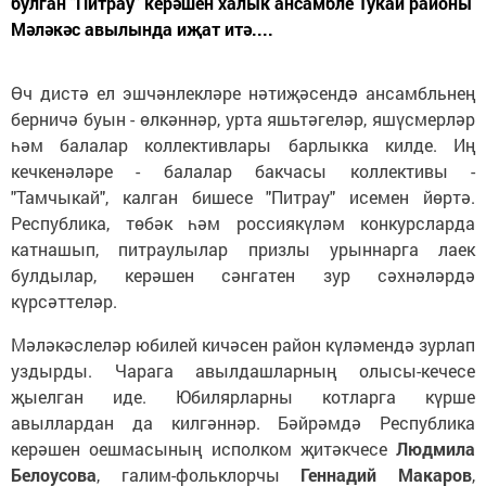
булган "Питрау" керәшен халык ансамбле Тукай районы
Мәләкәс авылында иҗат итә....
Өч дистә ел эшчәнлекләре нәтиҗәсендә ансамбльнең
берничә буын - өлкәннәр, урта яшьтәгеләр, яшүсмерләр
һәм балалар коллективлары барлыкка килде. Иң
кечкенәләре - балалар бакчасы коллективы -
"Тамчыкай", калган бишесе "Питрау" исемен йөртә.
Республика, төбәк һәм россиякүләм конкурсларда
катнашып, питраулылар призлы урыннарга лаек
булдылар, керәшен сәнгатен зур сәхнәләрдә
күрсәттеләр.
Мәләкәслеләр юбилей кичәсен район күләмендә зурлап
уздырды. Чарага авылдашларның олысы-кечесе
җыелган иде. Юбилярларны котларга күрше
авыллардан да килгәннәр. Бәйрәмдә Республика
керәшен оешмасының исполком җитәкчесе
Людмила
Белоусова
, галим-фольклорчы
Геннадий Макаров
,