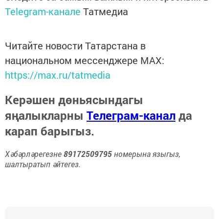
Telegram-канале
Татмедиа
Читайте новости Татарстана в
национальном мессенджере MАХ:
https://max.ru/tatmedia
Керәшен дөньясындагы
яңалыкларны
Телеграм-канал
да
карап барыгыз.
Хәбәрләрегезне
89172509795
номерына языгыз,
шалтыратып әйтегез.