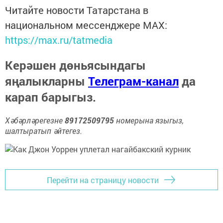
Читайте новости Татарстана в
национальном мессенджере MАХ:
https://max.ru/tatmedia
Керәшен дөньясындагы
яңалыкларны
Телеграм-канал
да
карап барыгыз.
Хәбәрләрегезне
89172509795
номерына языгыз,
шалтыратып әйтегез.
Перейти на страницу новости