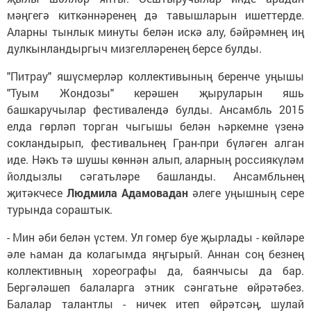
мәңгегә киткәннәренең дә тавышларын ишеттерде.
Аларны тынлык минуты белән искә алу, бәйрәмнең иң
дулкынландыргыч мизгелләренең берсе булды.
"Питрау" яшүсмерләр коллективының беренче уңышы
"Туым Жондозы" керәшен җыруларын яшь
башкаручылар фестивалендә булды. Ансамбль 2015
елда гөрләп торган чыгышы белән һәркемне үзенә
сокландырып, фестивальнең Гран-при бүләген алган
иде. Нәкъ тә шушы көннән алып, аларның россиякүләм
йолдызлы сәгатьләре башланды. Ансамбльнең
җитәкчесе
Людмила Адамовадан
әлеге уңышның сере
турында сораштык.
- Мин әби белән үстем. Ул гомер буе җырлады - көйләре
әле һаман да колагымда яңгырый. Аннан соң безнең
коллективның хореографы да, баянчысы да бар.
Бергәләшеп балаларга этник сәнгатьне өйрәтәбез.
Балалар талантлы - ничек итеп өйрәтсәң, шулай