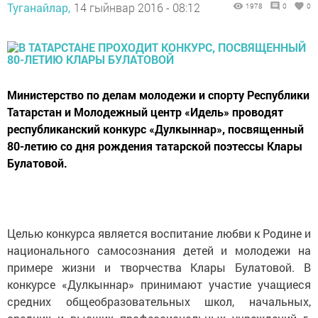
Туганайлар,
14 гыйнвар 2016 - 08:12
1978
0
0
Министерство по делам молодежи и спорту Республики
Татарстан и Молодежный центр «Идель» проводят
республиканский конкурс «Дулкыннар», посвященный
80-летию со дня рождения татарской поэтессы Клары
Булатовой.
Целью конкурса является воспитание любви к Родине и
национального самосознания детей и молодежи на
примере жизни и творчества Клары Булатовой. В
конкурсе «Дулкыннар» принимают участие учащиеся
средних общеобразовательных школ, начальных,