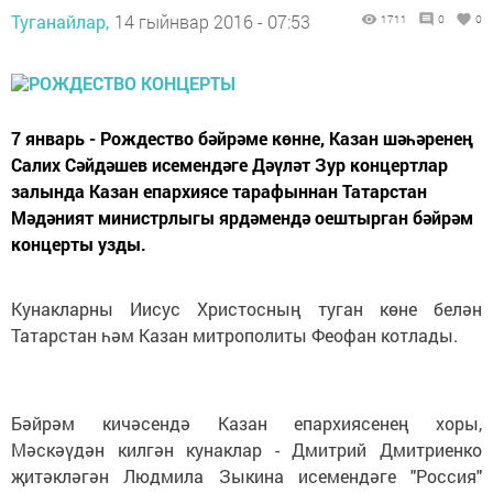
Туганайлар,
14 гыйнвар 2016 - 07:53
1711
0
0
7 январь - Рождество бәйрәме көнне, Казан шәһәренең
Салих Сәйдәшев исемендәге Дәүләт Зур концертлар
залында Казан епархиясе тарафыннан Татарстан
Мәдәният министрлыгы ярдәмендә оештырган бәйрәм
концерты узды.
Кунакларны Иисус Христосның туган көне белән
Татарстан һәм Казан митрополиты Феофан котлады.
Бәйрәм кичәсендә Казан епархиясенең хоры,
Мәскәүдән килгән кунаклар - Дмитрий Дмитриенко
җитәкләгән Людмила Зыкина исемендәге "Россия"