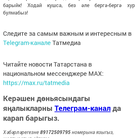
барыйк! Ходай кушса, без әле бергә-бергә хур
булмабыз!
Следите за самым важным и интересным в
Telegram-канале
Татмедиа
Читайте новости Татарстана в
национальном мессенджере MАХ:
https://max.ru/tatmedia
Керәшен дөньясындагы
яңалыкларны
Телеграм-канал
да
карап барыгыз.
Хәбәрләрегезне
89172509795
номерына языгыз,