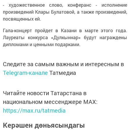
- художественное слово, конферанс - исполнение
произведений Клары Булатовой, а также произведений,
посвященных ей.
Гала-концерт пройдет в Казани в марте этого года.
Лауреаты конкурса «Дулкыннар» будут награждены
дипломами и ценными подарками.
Следите за самым важным и интересным в
Telegram-канале
Татмедиа
Читайте новости Татарстана в
национальном мессенджере MАХ:
https://max.ru/tatmedia
Керәшен дөньясындагы