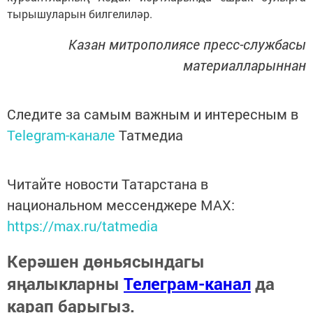
тырышуларын билгелиләр.
Казан митрополиясе пресс-службасы
материалларыннан
Следите за самым важным и интересным в
Telegram-канале
Татмедиа
Читайте новости Татарстана в
национальном мессенджере MАХ:
https://max.ru/tatmedia
Керәшен дөньясындагы
яңалыкларны
Телеграм-канал
да
карап барыгыз.