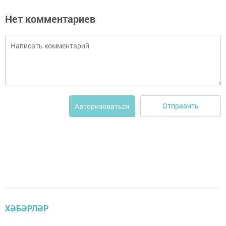
Нет комментариев
Отправить
Авторизоваться
ХӘБӘРЛӘР