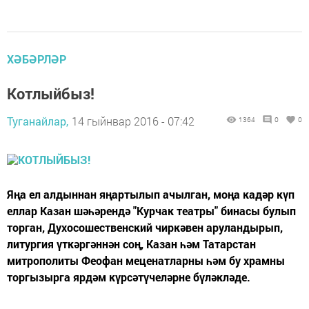
ХӘБӘРЛӘР
Котлыйбыз!
Туганайлар,
14 гыйнвар 2016 - 07:42
1364
0
0
Яңа ел алдыннан яңартылып ачылган, моңа кадәр күп
еллар Казан шәһәрендә "Курчак театры" бинасы булып
торган, Духосошественский чиркәвен аруландырып,
литургия үткәргәннән соң, Казан һәм Татарстан
митрополиты Феофан меценатларны һәм бу храмны
торгызырга ярдәм күрсәтүчеләрне бүләкләде.