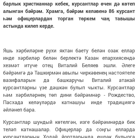
барлык христианнар кебек, курсантлар өчен дә көтеп
алынган бәйрәм. Храмга, бәйрәм келәвенә 86 курсант
һәм офицерлардан торган төркем чаң тавышы
астында килеп керде.
Яшь хәрбиләрне рухи яктан баету белән озак еллар
инде хәрбиләр белән берлектә Казан епархиясендә
хезмәт итүче отец Виталий Беляев эшли. Әлеге
бәйрәмгә дә Ташкирмән авылы чиркәвенең настоятеле
вазифаларын да башкаручы Виталий атакай
курсантларны үзе дәшкән булып чыкты. Курсантлар
һәм хәрбиләрнең төп дини бәйрәмнәр - Рождество,
Пасхада келәүләрдә катнашуы инде традициягә
әйләнеп бара.
Курсантлар шундый көтелгән, изге бәйрәмнәрдә бик
теләп катнашалар. Офицерлар да соңгы елларда
курсантларның Ходай йортларында ешрак булырга