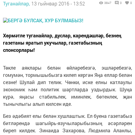
Туганайлар,
13 гыйнвар 2016 - 13:52
3847
0
0
Хөрмәтле туганайлар, дуслар, карендәшләр, безнең
газетаны яратып укучылар, газетабызның
спонсорлары!
Төкле аяклары белән өйләребезгә, эшләребезгә,
гомумән, тормышыбызга килеп кергән Яңа еллар белән
сезне! Шулай дип телик. Чөнки, иске елны катлаулы
экономик һәм политик шартларда уздырдык. Шуңа
күрә, яңасы стабильлек, иминлек, бөтенлек, җан
тынычлыгы алып килсен иде.
Без әдәбият елы белән хушлаштык. Ел буена газетабыз
битләрендә шагыйрь-язучыларыбызның әсәрләрен
биреп килдек. Зинаида Захарова, Людмила Аланлы,