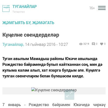
ТУГАНАЙЛАР
16+
Татарстан
ҖӘМГЫЯТЬ БУ, ҖӘМӘГАТЬ
Күңелне сөендерделәр
Туганайлар,
14 гыйнвар 2016 - 10:27
3216
0
0
Туган авылым Мамадыш районы Юкәче авылында
Рождество бәйрәмендә булып кайтканнан соң, мин дә
кулыма каләм алып, хат язарга булдым әле. Күңелгә
тулган сөенечләрем белән бүлешәсем килде.
7 январь - Рождество бәйрәмен Юкәчедә чиркәү