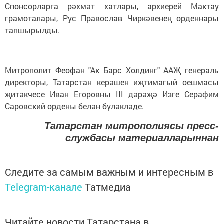
Спонсорларга рәхмәт хатлары, архиерей Мактау
грамоталары, Рус Православ Чиркәвенең орденнары
тапшырылды.
Митрополит Феофан "Ак Барс Холдинг" ААҖ генераль
директоры, Татарстан керәшен иҗтимагый оешмасы
җитәкчесе Иван Егоровны III дәрәҗә Изге Серафим
Саровский ордены белән бүләкләде.
Татарстан митрополиясы пресс-
службасы материалларыннан
Следите за самым важным и интересным в
Telegram-канале
Татмедиа
Читайте новости Татарстана в