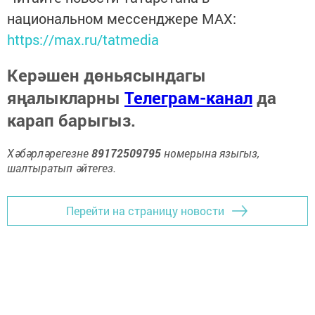
национальном мессенджере MАХ:
https://max.ru/tatmedia
Керәшен дөньясындагы
яңалыкларны
Телеграм-канал
да
карап барыгыз.
Хәбәрләрегезне
89172509795
номерына языгыз,
шалтыратып әйтегез.
Перейти на страницу новости