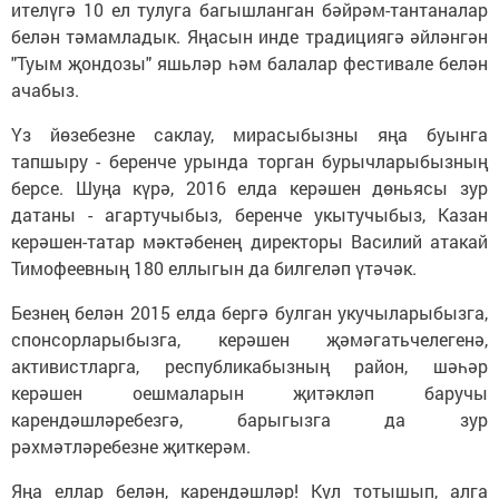
ителүгә 10 ел тулуга багышланган бәйрәм-тантаналар
белән тәмамладык. Яңасын инде традициягә әйләнгән
"Туым җондозы" яшьләр һәм балалар фестивале белән
ачабыз.
Үз йөзебезне саклау, мирасыбызны яңа буынга
тапшыру - беренче урында торган бурычларыбызның
берсе. Шуңа күрә, 2016 елда керәшен дөньясы зур
датаны - агартучыбыз, беренче укытучыбыз, Казан
керәшен-татар мәктәбенең директоры Василий атакай
Тимофеевның 180 еллыгын да билгеләп үтәчәк.
Безнең белән 2015 елда бергә булган укучыларыбызга,
спонсорларыбызга, керәшен җәмәгатьчелегенә,
активистларга, республикабызның район, шәһәр
керәшен оешмаларын җитәкләп баручы
карендәшләребезгә, барыгызга да зур
рәхмәтләребезне җиткерәм.
Яңа еллар белән, карендәшләр! Кул тотышып, алга