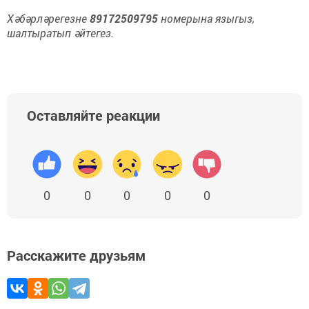
Хәбәрләрегезне
89172509795
номерына языгыз,
шалтыратып әйтегез.
Оставляйте реакции
0
0
0
0
0
Расскажите друзьям