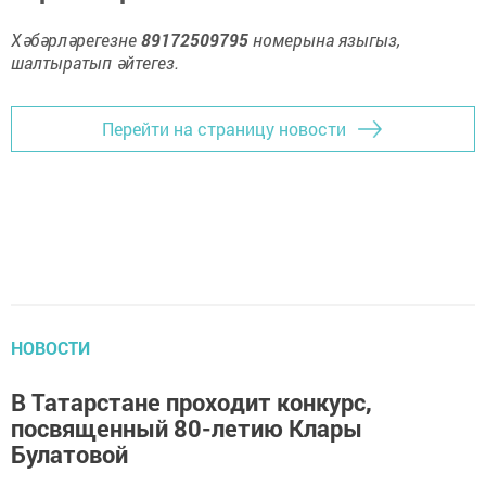
Хәбәрләрегезне
89172509795
номерына языгыз,
шалтыратып әйтегез.
Перейти на страницу новости
НОВОСТИ
В Татарстане проходит конкурс,
посвященный 80-летию Клары
Булатовой