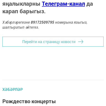
яңалыкларны
Телеграм-канал
да
карап барыгыз.
Хәбәрләрегезне
89172509795
номерына языгыз,
шалтыратып әйтегез.
Перейти на страницу новости
ХӘБӘРЛӘР
Рождество концерты