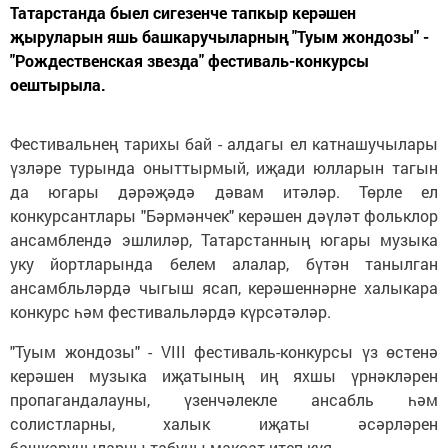
Татарстанда быел сигезенче тапкыр керәшен
җыруларын яшь башкаручыларның "Туым жондозы" -
"Рождественская звезда" фестиваль-конкурсы
оештырыла.
Фестивальнең тарихы бай - алдагы ел катнашучылары
үзләре турында оныттырмый, иҗади юлларын тагын
да югары дәрәҗәдә дәвам итәләр. Төрле ел
конкурсантлары "Бәрмәнчек" керәшен дәүләт фольклор
ансамблендә эшлиләр, Татарстанның югары музыка
уку йортларында белем алалар, бүтән танылган
ансамбльләрдә чыгыш ясап, керәшеннәрне халыкара
конкурс һәм фестивальләрдә күрсәтәләр.
"Туым жондозы" - VIII фестиваль-конкурсы үз өстенә
керәшен музыка иҗатының иң яхшы үрнәкләрен
пропагандалауны, үзенчәлекле ансабль һәм
солистларны, халык иҗаты әсәрләрен
башкаручыларны табуны максат итеп куя.