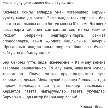
кешенең күңеле сөенеч белән тулы иде.
Юкәчедә соңгы елларда уңай үзгәрешләр баруын
күзәтү миңа да рәхәт. Заманында, нык гөрләгән, бай
яшәгән данлыклы авыл бит ул минем Юкәчем. Элеккеге
вакытларга әйләнеп кайткандай хис иттем үземне.
Рәхмәт бәйрәмне оештыручыларга, рәхмәт
спонсорларга, авыл җирлеге башлыгына. Валерий
Шрыковның яңадан авыл җирлеге башлыгы булып
кайтуына да бик куандым.
Бер бәйрәм үтте, инде икенчесенә - Качману көненә
әзерләнә башлаганнар. Су алу өчен, чишмәгә купель
төзегәннәр. Юкәче халкы аруландырылган суга
кинәнәчәк, димәк. Менә шулай керәшен йолаларын да,
чиркәү йолаларын да үтәп яшиләр авылымда.
Хөрмәтле газета чыгаручылар, газета укучылар!
Барчагызны да матур бәйрәмнәр белән!
Хөрмәт белән