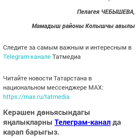
Пелагея ЧЕБЫШЕВА,
Мамадыш районы Колышчы авылы
Следите за самым важным и интересным в
Telegram-канале
Татмедиа
Читайте новости Татарстана в
национальном мессенджере MАХ:
https://max.ru/tatmedia
Керәшен дөньясындагы
яңалыкларны
Телеграм-канал
да
карап барыгыз.