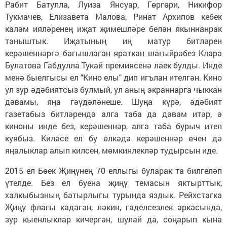
Рабит Батулла, Луиза Янсуар, Гөргөри, Никифор
Тукмачев, Елизавета Малова, Ринат Архипов кебек
каләм ияләренең иҗат җимешләре белән якыннанрак
таныштык. Иҗатының иң матур битләрен
керәшеннәргә багышлаган яраткан шагыйрәбез Клара
Булатова Габдулла Тукай премиясенә лаек булды. Инде
менә быелгысы ел "Кино елы" дип игълан ителгән. Кино
ул зур әдәбиятсыз булмый, ул аның экраннарга чыккан
дәвамы, яңа гәүдәләнеше. Шуңа күрә, әдәбият
газетабыз битләрендә алга таба да дәвам итәр, ә
киноны инде без, керәшеннәр, алга таба бурыч итеп
куябыз. Киләсе ел бу өлкәдә керәшеннәр өчен дә
яңалыклар алып килсен, мөмкинлекләр тудырсын иде.
2015 ел Бөек Җиңүнең 70 еллыгы буларак та билгеләп
үтелде. Без ел буена җиңү темасын яктырттык,
халкыбызның батырлыгы турында яздык. Рейхстагка
Җиңү флагы кадаган, ләкин, гаделсезлек аркасында,
зур кыенлыклар кичергән, шулай да, соңарып кына