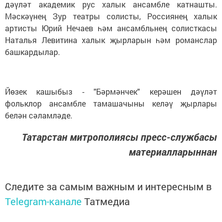
дәүләт академик рус халык ансамбле катнашты.
Мәскәүнең Зур театры солисты, Россиянең халык
артисты Юрий Нечаев һәм ансамбльнең солисткасы
Наталья Левитина халык җырларын һәм романслар
башкардылар.
Йөзек кашыбыз - "Бәрмәнчек" керәшен дәүләт
фольклор ансамбле тамашачыны келәү җырлары
белән сәламләде.
Татарстан митрополиясы пресс-службасы
материалларыннан
Следите за самым важным и интересным в
Telegram-канале
Татмедиа