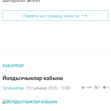
шалтыратып әйтегез.
Перейти на страницу новости
ХӘБӘРЛӘР
Йолдызчыклар кабына
Туганайлар,
13 гыйнвар 2016 - 13:09
1498
0
0