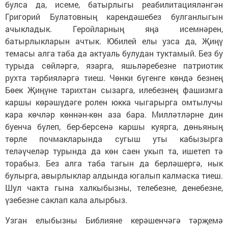
булса да, исеме, батырлыгы реабилитацияләнгән
Григорий Булатовның карендәшебез булганлыгын
ачыкладык. Геройларның яңа исемнәрен,
батырлыкларын ачтык. Юбилей елы узса да, Җиңү
темасы алга таба да актуаль булудан туктамый. Без бу
турыда сөйләргә, язарга, яшьләребезне патриотик
рухта тәрбияләргә тиеш. Чөнки бүгенге көндә безнең
Бөек Җиңүне тарихтан сызарга, илебезнең фашизмга
каршы көрәшүдәге ролен юкка чыгарырга омтылучы
кара көчләр көннән-көн аза бара. Милләтләрне дин
буенча бүлеп, бер-берсенә каршы куярга, дөньяның
төрле почмакларында сугыш уты кабызырга
теләүчеләр турында да көн саен укып та, ишетеп тә
торабыз. Без алга таба тагын да берләшергә, нык
булырга, авырлыклар алдында югалып калмаска тиеш.
Шул чакта гына халкыбызны, телебезне, денебезне,
үзебезне саклап кала алырбыз.
Узган елыбызны Библияне керәшенчәгә тәрҗемә