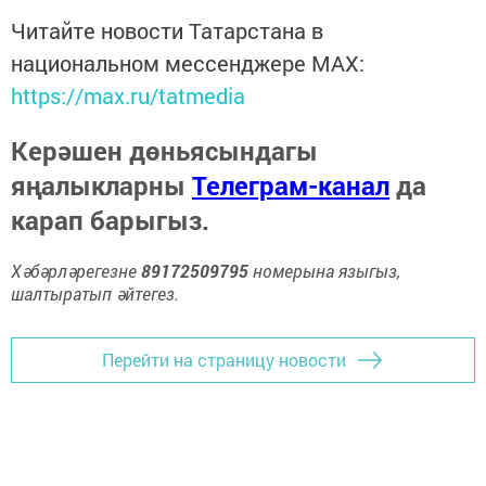
Читайте новости Татарстана в
национальном мессенджере MАХ:
https://max.ru/tatmedia
Керәшен дөньясындагы
яңалыкларны
Телеграм-канал
да
карап барыгыз.
Хәбәрләрегезне
89172509795
номерына языгыз,
шалтыратып әйтегез.
Перейти на страницу новости