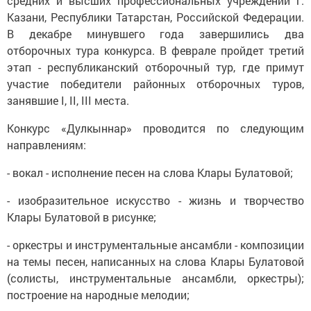
средних и высших профессиональных учреждений г.
Казани, Республики Татарстан, Российской Федерации.
В декабре минувшего года завершились два
отборочных тура конкурса. В феврале пройдет третий
этап - республиканский отборочный тур, где примут
участие победители районных отборочных туров,
занявшие I, II, III места.
Конкурс «Дулкыннар» проводится по следующим
направлениям:
- вокал - исполнение песен на слова Клары Булатовой;
- изобразительное искусство - жизнь и творчество
Клары Булатовой в рисунке;
- оркестры и инструментальные ансамбли - композиции
на темы песен, написанных на слова Клары Булатовой
(солисты, инструментальные ансамбли, оркестры);
построение на народные мелодии;