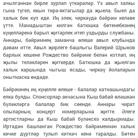
ачылганнан бирле зурлап үткәрәләр. Үз авыл халкы
гына түгел, якын тирә-яктагылар да җыела. Быел да
халык бик күп иде. Иң элек, чиркәүдә бәйрәм келәве
үтте. Мамадыштан килгән батюшка бөтенебезнең
күңелләренә барып җитәрлек итеп уздырды службаны.
Аннары, бәйрәмнең заманча өлеше авыл клубында
дәвам итте. Авыл җирлеге башлыгы Валерий Шрыков
барлык кешене Рождество бәйрәме белән котлап, иң
җылы теләкләрен җиткерде. Батюшка да җыелган
халык каршында чыгыш ясады, чиркәү йолаларын
онытмаска өндәде.
Бәйрәмнең иң күңелле өлеше - балалар катнашындагы
елка булды. Спонсорлар акчасына Кыш бабай өләшкән
бүләкләргә балалар бик сөенде. Аннары чират
олыларның концерт номерларына җитте. Әлеге
артистларны да Кыш бабай бүләксез калдырмады.
Иртәдән башланган Рождество бәйрәменнән халык
кичке дүртләр тулып киткәч кенә таралды. Бөтен