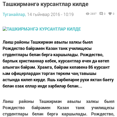
Ташкирмәнгә курсантлар килде
Туганайлар,
14 гыйнвар 2016 - 10:19
2937
0
0
Лаеш районы Ташкирмән авылы халкы быел
Рождество бәйрәмен Казан танк училищесы
студентлары белән бергә каршылады. Рождество,
барлык христианнар кебек, курсантлар өчен дә көтеп
алынган бәйрәм. Храмга, бәйрәм келәвенә 86 курсант
һәм офицерлардан торган төркем чаң тавышы
астында килеп керде. Яшь хәрбиләрне рухи яктан баету
белән озак еллар инде хәрбиләр белән...
Лаеш районы Ташкирмән авылы халкы быел
Рождество бәйрәмен Казан танк училищесы
студентлары белән бергә каршылады. Рождество,