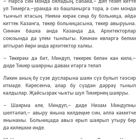
– Нәрсә син монда ояладың, сабака,– дип тезеп китте
ул Тимергә,–урамда яз башланырга тора, ә син монда
тынчып ятасың. Ниемә кирәк сиңа бу больница, әйдә
киттек Казанга, төкер больницасына, төкер авыруына.
Синнән башка анда Казанда да, Архитекторлар
союзында да үлем тынлыгы. Кемнән көләргә белми
аптырап йөри анда архитектор халкы.
– Төкерәм дә бит, Миндуп, төкерек белән кан килә,–
диде Тимер шаяруны дәвам итәргә теләп
Ләкин аның бу сүзе дусларына шаян сүз булып тәэсир
итмәде. Киресенчә, алар бу сүздән дәррәү тынып
калдылар. Җайсызрак чыкты шул Тимернең шаяруы.
– Шаярма әле, Миндуп,– диде Низам Миндупны
шелтәләп,– авыру янына килдеңме син, әллә кәмитче
янынамы. Больницада авыз ерып шаярып утыру бер
дә килешми инде.