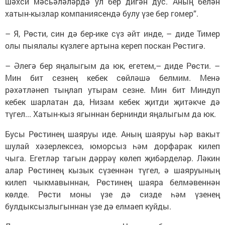
шәхси мәсьәләләрдә ул бер дигән дус. Аның белән
хатын-кызлар компаниясендә булу үзе бер гомер”.
– Я, Рөсти, син дә бер-ике сүз әйт инде, – диде Тимер
олы пыялалы күзлеге артына кереп поскан Рөстигә.
– Әлегә бер яңалыгым да юк, егетем,– диде Рөсти. –
Мин бит сезнең кебек сөйләшә белмим. Менә
рәхәтләнеп тыңлап утырам сезне. Мин бит Миндуп
кебек шарлатан да, Низам кебек җитди җитәкче дә
түгел... Хатын-кыз ягыннан бернинди яңалыгым да юк.
Бусы Рөстинең шаяруы иде. Аның шаяруы һәр вакыт
шулай хәзерлексез, юморсыз һәм дорфарак килеп
чыга. Егетләр тагын дәррәү көлеп җибәрделәр. Ләкин
алар Рөстинең кызык сүзеннән түгел, ә шаяруының
килеп чыкмавыннан, Рөстинең шаяра белмәвеннән
көлде. Рөсти моны үзе дә сизде һәм үзенең
булдыксызлыгыннан үзе дә елмаеп куйды.