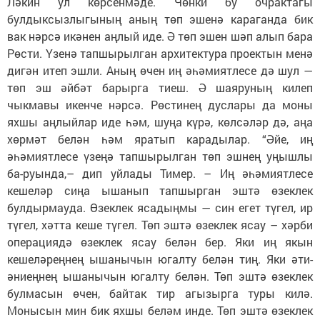
Ләкин ул көрсенмәде. Чөнки бу очрактагы
булдыксызлыгының аның төп эшенә караганда бик
вак нәрсә икәнен аңлый иде. Ә төп эшен шәп алып бара
Рөсти. Үзенә тапшырылган архитектура проектын менә
дигән итеп эшли. Аның өчен иң әһәмиятлесе дә шул —
төп эш әйбәт барырга тиеш. Ә шаяруның килеп
чыкмавы икенче нәрсә. Рөстинең дуслары да моны
яхшы аңлыйлар иде һәм, шуңа күрә, көлсәләр дә, аңа
хөрмәт белән һәм яратып карадылар. “Әйе, иң
әһәмиятлесе үзеңә тапшырылган төп эшнең уңышлы
ба-руында,– дип уйлады Тимер. – Иң әһәмиятлесе
кешеләр сиңа ышанып тапшырган эштә өзеклек
булдырмауда. Өзеклек ясадыңмы — син егет түгел, ир
түгел, хәтта кеше түгел. Төп эштә өзеклек ясау – хәрби
операциядә өзеклек ясау белән бер. Яки иң якын
кешеләреңнең ышанычын югалту белән тиң. Яки әти-
әниеңнең ышанычын югалту белән. Төп эштә өзеклек
булмасын өчен, байтак тир агызырга туры килә.
Монысын мин бик яхшы беләм инде. Төп эштә өзеклек