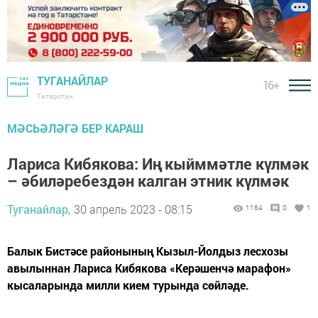
ТУГАНАЙЛАР
16+
Татарстан
МӘСЬӘЛӘГӘ БЕР КАРАШ
Лариса Кибякова: Иң кыйммәтле күлмәк
– әбиләребездән калган этник күлмәк
Туганайлар,
30 апрель 2023 - 08:15
1164
0
1
Балык Бистәсе районының Кызыл-Йолдыз лесхозы
авылыннан Лариса Кибякова «Керәшенчә марафон»
кысаларында милли кием турында сөйләде.