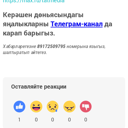
https://max.ru/tatmedia
Керәшен дөньясындагы
яңалыкларны
Телеграм-канал
да
карап барыгыз.
Хәбәрләрегезне
89172509795
номерына языгыз,
шалтыратып әйтегез.
Оставляйте реакции
1
0
0
0
0