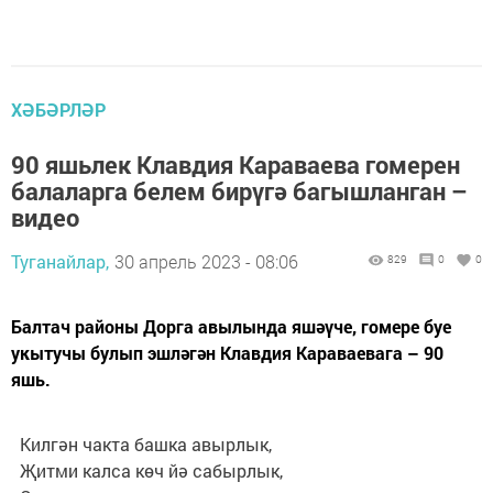
ХӘБӘРЛӘР
90 яшьлек Клавдия Караваева гомерен
балаларга белем бирүгә багышланган –
видео
Туганайлар,
30 апрель 2023 - 08:06
829
0
0
Балтач районы Дорга авылында яшәүче, гомере буе
укытучы булып эшләгән Клавдия Караваевага – 90
яшь.
Килгән чакта башка авырлык,
Җитми калса көч йә сабырлык,