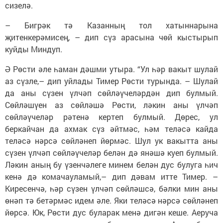
сизелә.
– Бигрәк тә Казанның тол хатыннарына
җитенкерәмисең, – дип сүз арасына чөй кыстырып
куйды Миндуп.
Ә Рөсти әле һаман дәшми утыра. “Ул һәр вакыт шулай
аз сүзле,– дип уйлады Тимер Рөсти турында. – Шулай
да аны сүзен үлчәп сөйләүчеләрдән дип булмый.
Сөйләшүен аз сөйләшә Рөсти, ләкин аны үлчәп
сөйләүчеләр рәтенә кертеп булмый. Дөрес, ул
беркайчан да ахмак сүз әйтмәс, һәм теләсә кайда
теләсә нәрсә сөйләнеп йөрмәс. Шул ук вакытта аны
сүзен үлчәп сөйләүчеләр белән дә янәшә куеп булмый.
Ләкин аның бу үзенчәлеге минем белән дус булуга һич
кенә дә комачауламый,– дип дәвам итте Тимер. –
Киресенчә, һәр сүзен үлчәп сөйләшсә, бәлки мин аны
өнәп тә бетәрмәс идем әле. Яки теләсә нәрсә сөйләнеп
йөрсә. Юк, Рөсти дус буларак менә дигән кеше. Аеруча