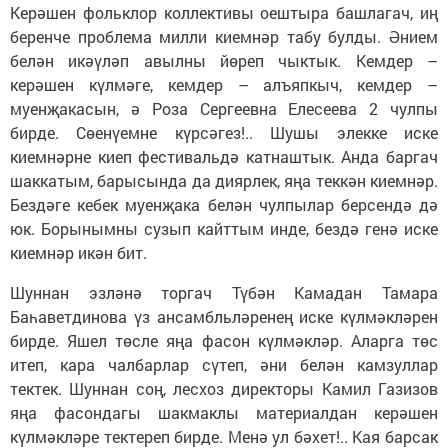
Керәшен фольклор коллективы оештыра башлагач, иң
беренче проблема милли киемнәр табу булды. Әнием
белән икәүләп авылны йөреп чыктык. Кемдер –
керәшен күлмәге, кемдер – алъяпкыч, кемдер –
муенҗакасын, ә Роза Сергеевна Елесеева 2 чулпы
бирде. Сөенүемне күрсәгез!.. Шушы элекке иске
киемнәрне киеп фестивальдә катнаштык. Анда баргач
шаккатым, барысында да диярлек, яңа теккән киемнәр.
Бездәге кебек муенҗака белән чулпылар берсендә дә
юк. Борынымны сузып кайттым инде, бездә генә иске
киемнәр икән бит.
Шуннан эзләнә торгач Түбән Камадан Тамара
Баһаветдинова үз ансамбльләренең иске күлмәкләрен
бирде. Яшел төсле яңа фасон күлмәкләр. Аларга төс
итеп, кара чалбарлар сүтеп, әни белән камзуллар
тектек. Шуннан соң, лесхоз директоры Камил Газизов
яңа фасондагы шакмаклы материалдан керәшен
күлмәкләре тектереп бирде. Менә ул бәхет!.. Кая барсак