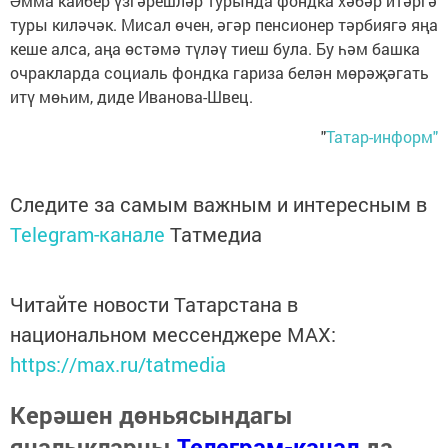
Әмма кайбер үзгәрешләр турында фондка хәбәр итәргә
туры киләчәк. Мисал өчен, әгәр пенсионер тәрбиягә яңа
кеше алса, аңа өстәмә түләү тиеш була. Бу һәм башка
очракларда социаль фондка гариза белән мөрәҗәгать
итү мөһим, диде Иванова-Швец.
"
Татар-информ"
Следите за самым важным и интересным в
Telegram-канале
Татмедиа
Читайте новости Татарстана в
национальном мессенджере MАХ:
https://max.ru/tatmedia
Керәшен дөньясындагы
яңалыкларны
Телеграм-канал
да