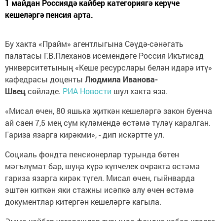
1 майдан Россиядә кайбер категориягә керүче
кешеләргә пенсия арта.
Бу хакта «Прайм» агентлыгына Сәүдә-сәнәгать
палатасы Г.В.Плеханов исемендәге Россия Икътисад
университетының «Кеше ресурслары белән идарә итү»
кафедрасы доценты
Людмила Иванова-
Швец
сөйләде.
РИА Новости
шул хакта яза.
«Мисал өчен, 80 яшькә җиткән кешеләргә закон буенча
ай саен 7,5 мең сум күләмендә өстәмә түләү каралган.
Гариза язарга кирәкми», - дип искәртте ул.
Социаль фондта пенсионерлар турында бөтен
мәгълүмат бар, шуңа күрә күпчелек очракта өстәмә
гариза язарга кирәк түгел. Мисал өчен, гыйнварда
эштән киткән яки стажны исәпкә алу өчен өстәмә
документлар китергән кешеләргә кагыла.