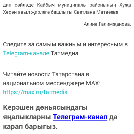
дип сөйләде Кайбыч муниципаль районының Хуҗа
Хәсән авыл җирлеге башлыгы Светлана Матвеева.
Алинә Галимҗанова.
Следите за самым важным и интересным в
Telegram-канале
Татмедиа
Читайте новости Татарстана в
национальном мессенджере MАХ:
https://max.ru/tatmedia
Керәшен дөньясындагы
яңалыкларны
Телеграм-канал
да
карап барыгыз.