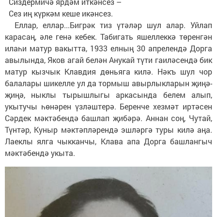
Сиздермичә ярдәм иткәнсез –
Сез иң күркәм кеше икәнсез.
Еллар, еллар...Бигрәк тиз үтәләр шул алар. Уйлап
карасаң, әле генә кебек. Табигать яшеллеккә төренгән
илаһи матур вакытта, 1933 елның 30 апрелендә Дорга
авылында, Яков агай белән Анукай түти гаиләсендә бик
матур кызчык Клавдия дөньяга килә. Нәкъ шул чор
балалары шикелле ул да тормыш авырлыкларын җиңә-
җиңә, ныклы тырышлыгы аркасында белем алып,
укытучы һөнәрен үзләштерә. Беренче хезмәт иртәсен
Сәрдек мәктәбендә башлап җибәрә. Аннан соң, Чутай,
Түнтәр, Куныр мәктәпләрендә эшләргә туры килә аңа.
Лаеклы ялга чыкканчы, Клава апа Дорга башлангыч
мәктәбендә укыта.