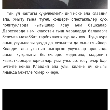
"Әй, ул чактагы күңеллелек!",- дип искә ала Клавдия
апа. Укыту гына түгел, концерт- спектакльләр кую,
политукларда чыгышлар ясау һәм башкалар.
Дәресләрдә һәм класстан тыш чараларда балаларга
белемгә мәхәббәт тәрбияләүгә зур көч куя. Шуңа күрә
аның укучылары укуда да, хезмәттә дә сынатмыйлар.
Клавдия апа укытып чыгарган укучылар арасында
авыл хуҗалыгы белгечләре, медицина, мәдәният
хезмәткәрләре, юристлар, укытучылар, төзүчеләр бар.
Бүгенге көндә Клавдия апа улы, килене, өч оныгы
янында бәхетле гомер кичерә.