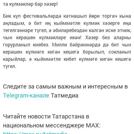
та күлмәкләр бар хәзер!
Бик күп фестивальләрдә катнашып йөри торгач кына
аңладым, ә бит иң кыйммәтле күлмәк хәзерге яңа
тегелгәннәре түгел, ә әбиләребездән калган иске этник,
чын керәшен күлмәкләре икән! Хәзер без аларны
горурланып киябез. Милли бәйрәмнәрдә дә бит чын
керәшен күлмәге кигән кешегә борылып, сокланып
карыйлар, ә кыйммәтле кибет күлмәге кигән кешегә
түгел.
Следите за самым важным и интересным в
Telegram-канале
Татмедиа
Читайте новости Татарстана в
национальном мессенджере MАХ: