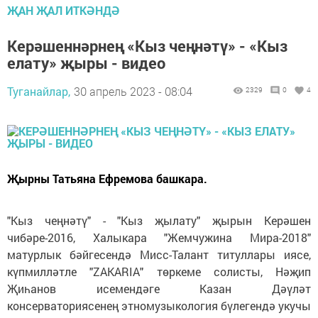
ҖАН ҖАЛ ИТКӘНДӘ
Керәшеннәрнең «Кыз чеңнәтү» - «Кыз
елату» җыры - видео
Туганайлар,
30 апрель 2023 - 08:04
2329
0
4
Җырны Татьяна Ефремова башкара.
"Кыз чеңнәтү" - "Кыз җылату" җырын Керәшен
чибәре-2016, Халыкара "Жемчужина Мира-2018"
матурлык бәйгесендә Мисс-Талант титуллары иясе,
күпмилләтле "ZAKARIA" төркеме солисты, Нәҗип
Җиһанов исемендәге Казан Дәүләт
консерваториясенең этномузыкология бүлегендә укучы