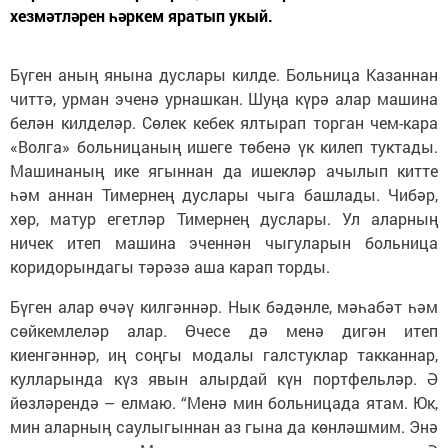
хезмәтләрен һәркем яратып укый.
Бүген аның янына дуслары килде. Больница Казаннан
читтә, урман эченә урнашкан. Шуңа күрә алар машина
белән килделәр. Сөлек кебек ялтырап торган чем-кара
«Волга» больницаның ишеге төбенә үк килеп туктады.
Машинаның ике ягыннан да ишекләр ачылып китте
һәм аннан Тимернең дуслары чыга башлады. Чибәр,
хөр, матур егетләр Тимернең дуслары. Ул аларның
ничек итеп машина эченнән чыгуларын больница
коридорындагы тәрәзә аша карап торды.
Бүген алар өчәү килгәннәр. Нык бәдәнле, мәһабәт һәм
сөйкемлеләр алар. Өчесе дә менә дигән итеп
киенгәннәр, иң соңгы модалы галстуклар такканнар,
кулларында күз явын алырдай күн портфельләр. Ә
йөзләрендә – елмаю. “Менә мин больницада ятам. Юк,
мин аларның саулыгыннан аз гына да көнләшмим. Энә