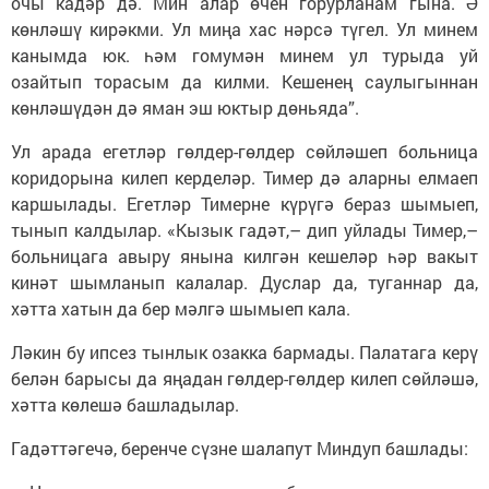
очы кадәр дә. Мин алар өчен горурланам гына. Ә
көнләшү кирәкми. Ул миңа хас нәрсә түгел. Ул минем
канымда юк. һәм гомумән минем ул турыда уй
озайтып торасым да килми. Кешенең саулыгыннан
көнләшүдән дә яман эш юктыр дөньяда”.
Ул арада егетләр гөлдер-гөлдер сөйләшеп больница
коридорына килеп керделәр. Тимер дә аларны елмаеп
каршылады. Егетләр Тимерне күрүгә бераз шымыеп,
тынып калдылар. «Кызык гадәт,– дип уйлады Тимер,–
больницага авыру янына килгән кешеләр һәр вакыт
кинәт шымланып калалар. Дуслар да, туганнар да,
хәтта хатын да бер мәлгә шымыеп кала.
Ләкин бу ипсез тынлык озакка бармады. Палатага керү
белән барысы да яңадан гөлдер-гөлдер килеп сөйләшә,
хәтта көлешә башладылар.
Гадәттәгечә, беренче сүзне шалапут Миндуп башлады: