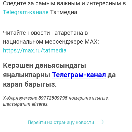
Следите за самым важным и интересным в
Telegram-канале
Татмедиа
Читайте новости Татарстана в
национальном мессенджере MАХ:
https://max.ru/tatmedia
Керәшен дөньясындагы
яңалыкларны
Телеграм-канал
да
карап барыгыз.
Хәбәрләрегезне
89172509795
номерына языгыз,
шалтыратып әйтегез.
Перейти на страницу новости