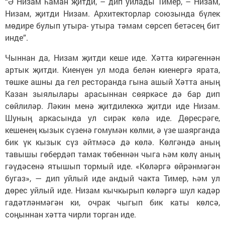
“Ә Низам һаман җитди, – дип уйлады Тимер, – Низам,
Низам, җитди Низам. Архитекторлар союзында бүлек
мөдире булып утыра- утыра тәмам сөрсеп бетәсең бит
инде”.
Чыннан да, Низам җитди кеше иде. Хәтта кирәгеннән
артык җитди. Киенүен ул мода белән киенергә ярата,
төшке ашны да гел ресторанда гына ашый Хәтта аның
Казан зыялылары арасыннан сөяркәсе дә бар дип
сөйлиләр. Ләкин менә җитдилеккә җитди иде Низам.
Шуның аркасында ул сирәк көлә иде. Дөресрәге,
кешенең кызык сүзенә гомумән көлми, ә үзе шаярганда
бик үк кызык сүз әйтмәсә дә көлә. Көлгәндә аның
тавышы гөбердәп тамак төбеннән чыга һәм көлү аның
гәүдәсенә ятышып тормый иде. «Көләргә өйрәнмәгән
бугаз», — дип уйлый иде андый чакта Тимер, һәм ул
дөрес уйлый иде. Низам кычкырып көләргә шул кадәр
гадәтләнмәгән ки, очрак чыгып бик каты көлсә,
соңыннан хәтта чирли торган иде.