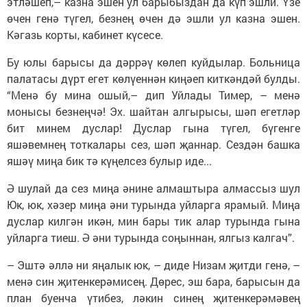
этләшеп,– казна эшен ул барыбыздан да күп эшли. Үзе
өчен генә түгел, безнең өчен дә эшли ул казна эшен.
Кәгазь корты, кабинет күсесе.
Бу юлы барысы да дәррәү көлеп куйдылар. Больница
палатасы дүрт егет көлүеннән киңәеп киткәндәй булды.
“Менә бу мина ошый,– дип Уйлады Тимер, – менә
монысы безнеңчә! Эх. шайтан алгырысы, шәп егетләр
бит минем дуслар! Дуслар гына түгел, бүгенге
яшәвемнең тоткалары сез, шәп җаннар. Сездән башка
яшәү миңа бик тә күңелсез булыр иде...
Ә шулай да сез миңа әнине алмаштыра алмассыз шул
Юк, юк, хәзер миңа әни турында уйларга ярамый. Миңа
дуслар килгән икән, мин бары тик алар турында гына
уйларга тиеш. Ә әни турында соңыннан, ялгыз калгач”.
– Эштә әллә ни яңалык юк, – диде Низам җитди генә, –
менә син җитенкерәмисең. Дөрес, эш бара, барысын да
план буенча үтибез, ләкин синең җитенкерәмәвең