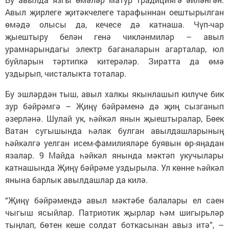
Авыл җирлеге җитәкчелеге тарафыннан оештырылган
өмәдә олысы да, кечесе дә катнаша. Чүп-чар
җыештыру белән генә чикләнмиләр – авыл
урамнарындагы электр баганаларын агарталар, юл
буйларын тәртипкә китерәләр. Зиратта да өмә
уздырып, чисталыкта тоталар.
Бу эшләрдән тыш, авыл халкы якынлашып килүче бик
зур бәйрәмгә – Җиңү бәйрәменә дә җиң сызганып
әзерләнә. Шулай ук, һәйкәл янын җыештыралар, Бөек
Ватан сугышында һәлак булган авылдашларының
һәйкәлгә уелган исем-фамилияләре буявын өр-яңадан
язалар. 9 Майда һәйкәл янында мәктәп укучылары
катнашында Җиңү бәйрәме уздырыла. Ул көнне һәйкәл
янына барлык авылдашлар да килә.
“Җиңү бәйрәмендә авыл мәктәбе балалары ел саен
чыгыш ясыйлар. Патриотик җырлар һәм шигырьләр
тыңлап, бөтен кеше солдат боткасынан авыз итә”, –