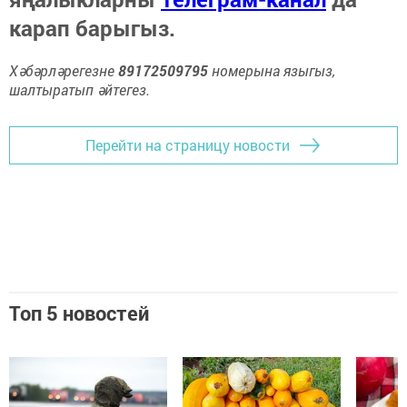
карап барыгыз.
Хәбәрләрегезне
89172509795
номерына языгыз,
шалтыратып әйтегез.
Перейти на страницу новости
Топ 5 новостей