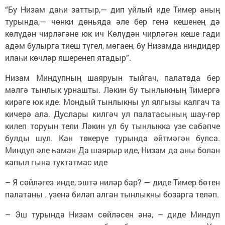
“Бу Низам даһи заттыр,— дип уйлый иде Тимер аның
турында,— чөнки дөньяда әле бер генә кешенең дә
көлүдән чирләгәне юк ич Көлүдән чирләгән кеше гади
адәм булырга тиеш түгел, мөгаен, бу Низамда ниндидер
илаһи көчләр яшеренеп ятадыр”.
Низам Миндупның шаяруын тыйгач, палатада бер
мәлгә тынлык урнашты. Ләкин бу тынлыкның Тимергә
кирәге юк иде. Мондый тынлыкны ул ялгызы калгач та
кичерә ала. Дуслары килгәч ул палатасының шау-гөр
килеп торуын тели Ләкин ул бу тынлыкка үзе сәбәпче
булды шул. Кан төкерүе турында әйтмәгән булса.
Миндуп әле һаман Да шаярыр иде, Низам да аны болан
капыл гына туктатмас иде
– Я сөйләгез инде, эштә ниләр бар? — диде Тимер бөтен
палатаны . үзенә биләп алган тынлыкны бозарга теләп.
– Эш турында Низам сөйләсен әнә, – диде Миндуп