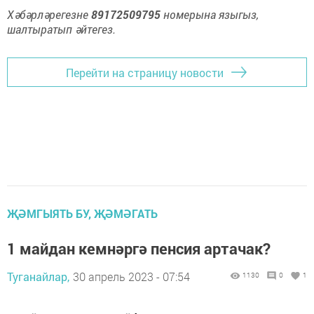
Хәбәрләрегезне
89172509795
номерына языгыз,
шалтыратып әйтегез.
Перейти на страницу новости
ҖӘМГЫЯТЬ БУ, ҖӘМӘГАТЬ
1 майдан кемнәргә пенсия артачак?
Туганайлар,
30 апрель 2023 - 07:54
1130
0
1