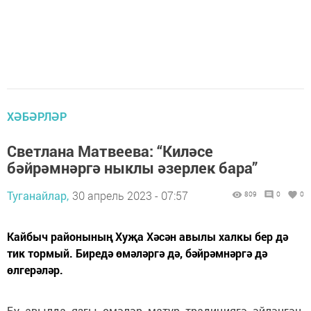
ХӘБӘРЛӘР
Светлана Матвеева: “Киләсе
бәйрәмнәргә ныклы әзерлек бара”
Туганайлар,
30 апрель 2023 - 07:57
809
0
0
Кайбыч районының Хуҗа Хәсән авылы халкы бер дә
тик тормый. Биредә өмәләргә дә, бәйрәмнәргә дә
өлгерәләр.
Бу авылда язгы өмәләр матур традициягә әйләнгән.