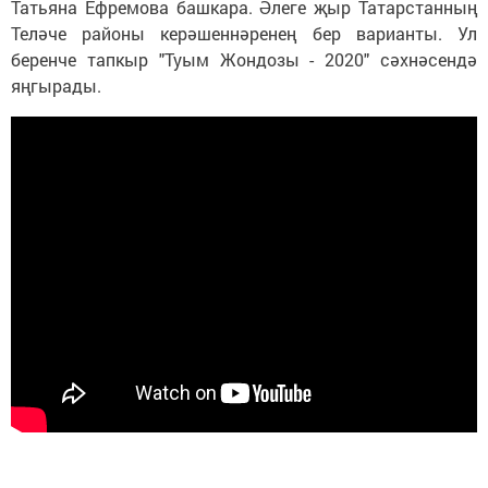
Татьяна Ефремова башкара. Әлеге җыр Татарстанның
Теләче районы керәшеннәренең бер варианты. Ул
беренче тапкыр "Туым Жондозы - 2020" сәхнәсендә
яңгырады.