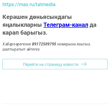
https://max.ru/tatmedia
Керәшен дөньясындагы
яңалыкларны
Телеграм-канал
да
карап барыгыз.
Хәбәрләрегезне
89172509795
номерына языгыз,
шалтыратып әйтегез.
Перейти на страницу новости