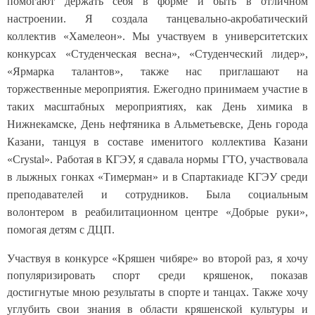
помогают держать себя в форме и быть в отличном
настроении. Я создала танцевально-акробатический
коллектив «Хамелеон». Мы участвуем в университетских
конкурсах «Студенческая весна», «Студенческий лидер»,
«Ярмарка талантов», также нас приглашают на
торжественные мероприятия. Ежегодно принимаем участие в
таких масштабных мероприятиях, как День химика в
Нижнекамске, День нефтяника в Альметьевске, День города
Казани, танцуя в составе именитого коллектива Казани
«Crystal». Работая в КГЭУ, я сдавала нормы ГТО, участвовала
в лыжных гонках «Тимерман» и в Спартакиаде КГЭУ среди
преподавателей и сотрудников. Была социальным
волонтером в реабилитационном центре «Добрые руки»,
помогая детям с ДЦП.
Участвуя в конкурсе «Кряшен чибяре» во второй раз, я хочу
популяризировать спорт среди кряшенок, показав
достигнутые мною результаты в спорте и танцах. Также хочу
углубить свои знания в области кряшенской культуры и