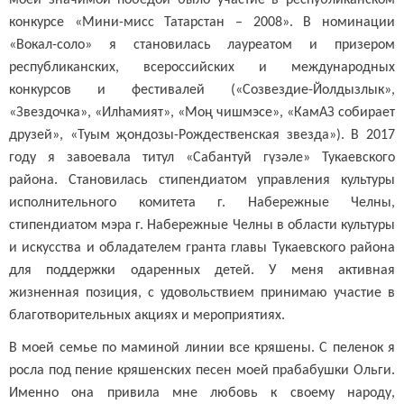
конкурсе «Мини-мисс Татарстан – 2008». В номинации
«Вокал-соло» я становилась лауреатом и призером
республиканских, всероссийских и международных
конкурсов и фестивалей («Созвездие-Йолдызлык»,
«Звездочка», «Илhамият», «Моң чишмэсе», «КамАЗ собирает
друзей», «Туым җондозы-Рождественская звезда»). В 2017
году я завоевала титул «Сабантуй гүзәле» Тукаевского
района. Становилась стипендиатом управления культуры
исполнительного комитета г. Набережные Челны,
стипендиатом мэра г. Набережные Челны в области культуры
и искусства и обладателем гранта главы Тукаевского района
для поддержки одаренных детей. У меня активная
жизненная позиция, с удовольствием принимаю участие в
благотворительных акциях и мероприятиях.
В моей семье по маминой линии все кряшены. С пеленок я
росла под пение кряшенских песен моей прабабушки Ольги.
Именно она привила мне любовь к своему народу,