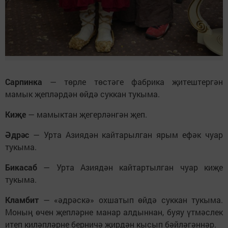
Сарпинка
— төрле төстәге фабрика җитештергән
мамык җепләрдән өйдә суккан тукыма.
Киҗе
— мамыктан җегерләнгән җеп.
Әдрәс
— Урта Азиядән кайтарылган ярым ефәк чуар
тукыма.
Бикасаб
— Урта Азиядән кайтартылган чуар киҗе
тукыма.
Кламбит
— «әдрәскә» охшатып өйдә суккан тукыма.
Моның өчен җепләрне манар алдыннан, буяу үтмәслек
итеп киләпләрне берничә җирдән кысып бәйләгәннәр.