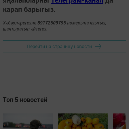
яңалыкларны
Телеграм-канал
да
карап барыгыз.
Хәбәрләрегезне
89172509795
номерына языгыз,
шалтыратып әйтегез.
Перейти на страницу новости
Топ 5 новостей