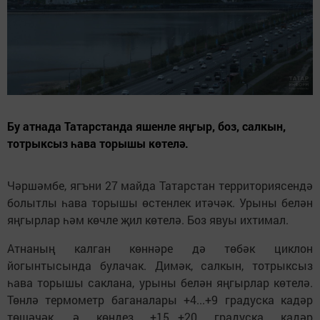
Бу атнада Татарстанда яшенле яңгыр, боз, салкын,
тотрыксыз һава торышы көтелә.
Чәршәмбе, ягъни
27 майда Татарстан территориясендә
болытлы һава торышы өстенлек итәчәк. Урыны белән
яңгырлар һәм көчле җил көтелә. Боз явуы ихтимал.
Атнаның калган көннәре дә төбәк циклон
йогынтысында булачак. Димәк, салкын, тотрыксыз
һава торышы саклана, урыны белән яңгырлар көтелә.
Төнлә термометр баганалары +4...+9 градуска кадәр
төшәчәк, ә көндез +15...+20 градуска кадәр