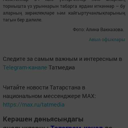
тормышта үз урыннарын табарга ярдәм иткәннәр – бу
аларның зирәклекләре һәм кайгыртучанлыкларының
тагын бер дәлиле.
Фото: Алина Вакказова.
Авыл офыклары
Следите за самым важным и интересным в
Telegram-канале
Татмедиа
Читайте новости Татарстана в
национальном мессенджере MАХ:
https://max.ru/tatmedia
Керәшен дөньясындагы