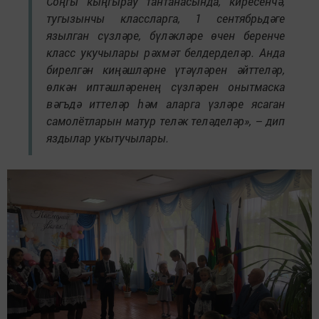
Соңгы кыңгырау тантанасында, киресенчә,
тугызынчы классларга, 1 сентябрьдәге
язылган сүзләре, бүләкләре өчен беренче
класс укучылары рәхмәт белдерделәр. Анда
бирелгән киңәшләрне үтәүләрен әйттеләр,
өлкән иптәшләренең сүзләрен онытмаска
вәгъдә иттеләр һәм аларга үзләре ясаган
самолётларын матур теләк теләделәр», – дип
яздылар укытучылары.