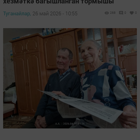
хезмәткә багышланган тормышы
Туганайлар,
26 май 2026 - 10:55
268
0
0