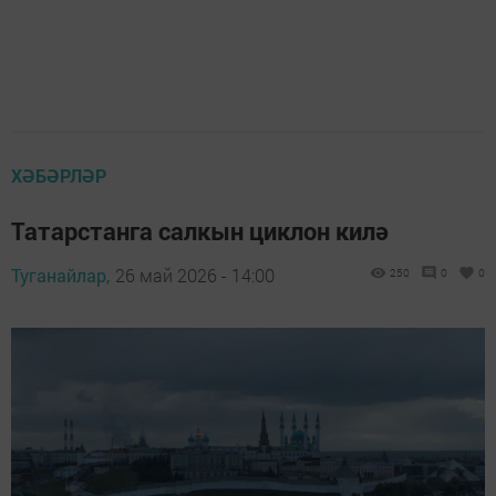
ХӘБӘРЛӘР
Татарстанга салкын циклон килә
Туганайлар,
26 май 2026 - 14:00
250
0
0