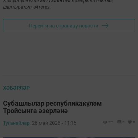
Хәбәрләрегезне
89172509795
номерына языгыз,
шалтыратып әйтегез.
Перейти на страницу новости
ХӘБӘРЛӘР
Субашлылар республикакүләм
Тройсынга әзерләнә
Туганайлар,
26 май 2026 - 11:15
271
0
0