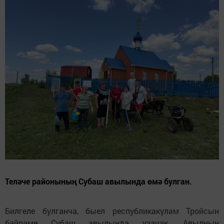
Теләче районының Субаш авылында өмә булган.
Билгеле булганча, быел республикакүләм Тройсын
бәйрәме Субаш авылында узачак. Авылның