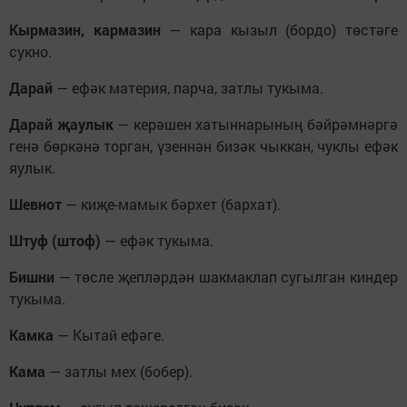
Кырмазин, кармазин
— кара кызыл (бордо) төстәге
сукно.
Дарай
— ефәк материя, парча, затлы тукыма.
Дарай җаулык
— керәшен хатыннарының бәйрәмнәргә
генә бөркәнә торган, үзеннән бизәк чыккан, чуклы ефәк
яулык.
Шевнот
— киҗе-мамык бәрхет (бархат).
Штуф (штоф)
— ефәк тукыма.
Бишни
— төсле җепләрдән шакмаклап сугылган киндер
тукыма.
Камка
— Кытай ефәге.
Кама
— затлы мех (бобер).