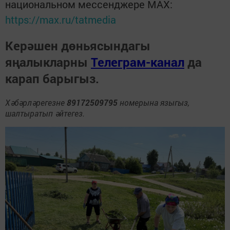
национальном мессенджере MАХ:
https://max.ru/tatmedia
Керәшен дөньясындагы
яңалыкларны
Телеграм-канал
да
карап барыгыз.
Хәбәрләрегезне
89172509795
номерына языгыз,
шалтыратып әйтегез.