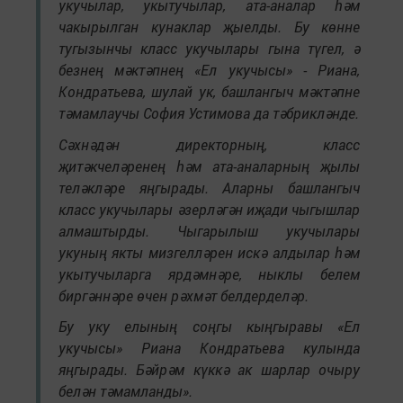
укучылар, укытучылар, ата-аналар һәм
чакырылган кунаклар җыелды. Бу көнне
тугызынчы класс укучылары гына түгел, ә
безнең мәктәпнең «Ел укучысы» - Риана,
Кондратьева, шулай ук, башлангыч мәктәпне
тәмамлаучы София Устимова да тәбрикләнде.
Сәхнәдән директорның, класс
җитәкчеләренең һәм ата-аналарның җылы
теләкләре яңгырады. Аларны башлангыч
класс укучылары әзерләгән иҗади чыгышлар
алмаштырды. Чыгарылыш укучылары
укуның якты мизгелләрен искә алдылар һәм
укытучыларга ярдәмнәре, ныклы белем
биргәннәре өчен рәхмәт белдерделәр.
Бу уку елының соңгы кыңгыравы «Ел
укучысы» Риана Кондратьева кулында
яңгырады. Бәйрәм күккә ак шарлар очыру
белән тәмамланды».