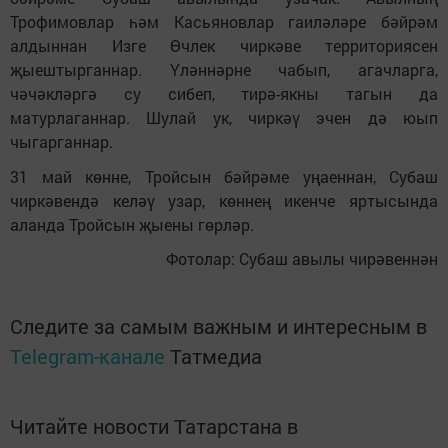
Трофимовлар һәм Касьяновлар гаиләләре бәйрәм
алдыннан Изге Өчлек чиркәве территориясен
җыештырганнар. Үләннәрне чабып, агачларга,
чәчәкләргә су сибеп, тирә-якны тагын да
матурлаганнар. Шулай ук, чиркәү эчен дә юып
чыгарганнар.
31 май көнне, Тройсын бәйрәме уңаеннан, Субаш
чиркәвендә келәү узар, көннең икенче яртысында
аланда Тройсын җыены гөрләр.
Фотолар: Субаш авылы чирәвеннән
Следите за самым важным и интересным в
Telegram-канале
Татмедиа
Читайте новости Татарстана в