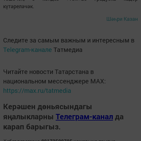
күтәреләчәк.
Шәһри Казан
Следите за самым важным и интересным в
Telegram-канале
Татмедиа
Читайте новости Татарстана в
национальном мессенджере MАХ:
https://max.ru/tatmedia
Керәшен дөньясындагы
яңалыкларны
Телеграм-канал
да
карап барыгыз.