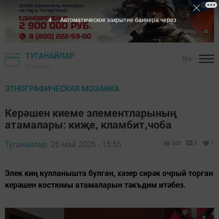
3
Автоматическое закрытие баннера через
ТУГАНАЙЛАР
16+
Татарстан
ЭТНОГРАФИЧЕСКАЯ МОЗАИКА
Керәшен киеме элементларының
атамалары: киҗе, кламбит,чоба
Туганайлар,
26 май 2026 - 15:55
305
0
1
Элек киң кулланышта булган, хәзер сирәк очрый торган
керәшен костюмы атамаларын тәкъдим итәбез.