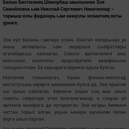
Балык Бистәсенең Шеморбаш авылыннан Зоя
Самойловна һәм Николай Сергеевич Никитиннар –
тормыш юлы фидакарь һәм намуслы хезмәтнең якты
үрнәге.
Зоя күп балалы гаиләдә үскән. Мәктәп елларында ук
аның активлыгы һәм лидерлык сыйфатлары
игътибарсыз калмаган. Совхоз җитәкчелеге аны
комсомол комитеты председателе вазифасына
тәкъдим иткән. Бу карьерага беренче адым булган.
Мәктәпне тәмамлагач, Казан финанс-икътисад
институтына керергә мөмкинлек булса да, Зоя практик
эш юлын сайлаган. Берничә елдан соң аны авыл
советы секретаре итеп билгеләгәннәр, ә соңрак ул
җитәкче вазифага да күтәрелгән. Зоя югары белемне
читтән торып алган, укуын һөнәри эшчәнлек белән
бергә алып барган.
Аның ире, Николай Сергеевич, җаваплы һәм ышанычлы