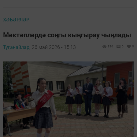
ХӘБӘРЛӘР
Мәктәпләрдә соңгы кыңгырау чыңлады
Туганайлар,
26 май 2026 - 15:13
336
0
0