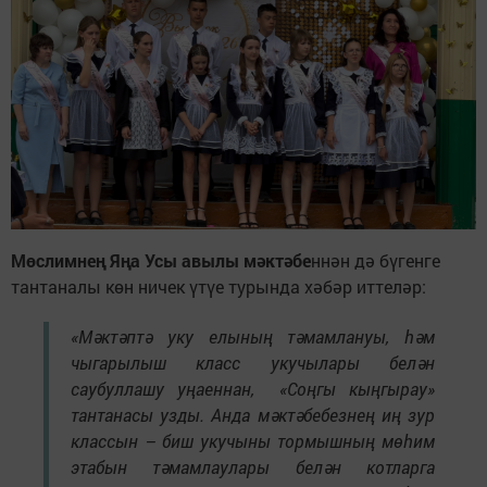
Мөслимнең Яңа Усы авылы мәктәбе
ннән дә бүгенге
тантаналы көн ничек үтүе турында хәбәр иттеләр:
«Мәктәптә уку елының тәмамлануы, һәм
чыгарылыш класс укучылары белән
саубуллашу уңаеннан, «Соңгы кыңгырау»
тантанасы узды. Анда мәктәбебезнең иң зур
классын – биш укучыны тормышның мөһим
этабын тәмамлаулары белән котларга