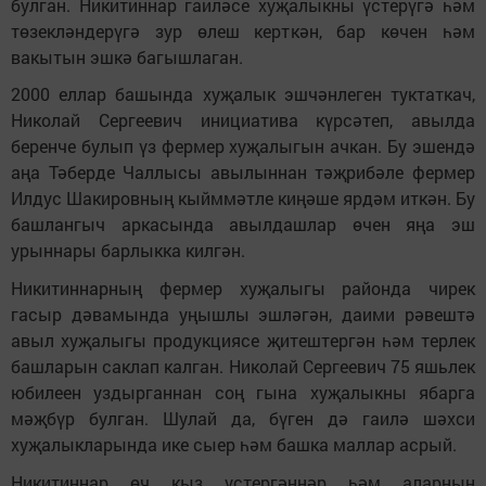
булган. Никитиннар гаиләсе хуҗалыкны үстерүгә һәм
төзекләндерүгә зур өлеш керткән, бар көчен һәм
вакытын эшкә багышлаган.
2000 еллар башында хуҗалык эшчәнлеген туктаткач,
Николай Сергеевич инициатива күрсәтеп, авылда
беренче булып үз фермер хуҗалыгын ачкан. Бу эшендә
аңа Тәберде Чаллысы авылыннан тәҗрибәле фермер
Илдус Шакировның кыйммәтле киңәше ярдәм иткән. Бу
башлангыч аркасында авылдашлар өчен яңа эш
урыннары барлыкка килгән.
Никитиннарның фермер хуҗалыгы районда чирек
гасыр дәвамында уңышлы эшләгән, даими рәвештә
авыл хуҗалыгы продукциясе җитештергән һәм терлек
башларын саклап калган. Николай Сергеевич 75 яшьлек
юбилеен уздырганнан соң гына хуҗалыкны ябарга
мәҗбүр булган. Шулай да, бүген дә гаилә шәхси
хуҗалыкларында ике сыер һәм башка маллар асрый.
Никитиннар өч кыз үстергәннәр һәм аларның