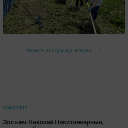
Перейти на страницу новости
ХӘБӘРЛӘР
Зоя һәм Николай Никитиннарның