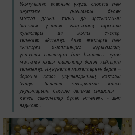
Укытучылар аларның укуда, спортта һәм
иҗаттагы уңышлары белән
мәктәп данын тагын да арттырганын
билгеләп үттеләр. Бәйрәмнең хөрмәтле
кунаклары да җылы сүзләр,
теләкләр әйттеләр. Алар егетләргә һәм
кызларга хыялланырга курыкмаска,
үзләренә ышанырга һәм һәрвакыт туган
мәктәпкә яхшы яңалыклар белән кайтырга
теләделәр. Иң күңелле мизгелләрнең берсе –
беренче класс укучыларының котлавы
булды. Балалар чыгарылыш класс
укучыларына бәхетле балачак символы –
кәгазь самолетлар бүләк иттеләр», - дип
яздылар..