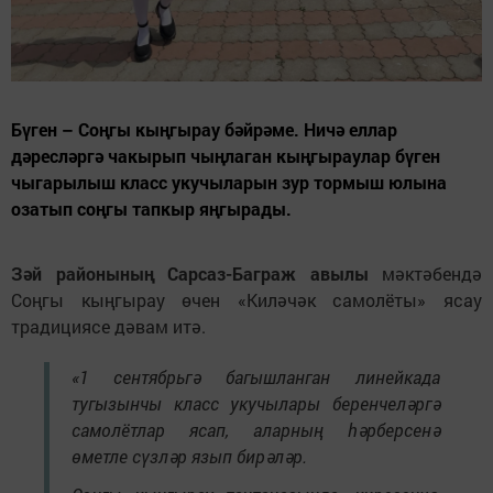
Бүген – Соңгы кыңгырау бәйрәме. Ничә еллар
дәресләргә чакырып чыңлаган кыңгыраулар бүген
чыгарылыш класс укучыларын зур тормыш юлына
озатып соңгы тапкыр яңгырады.
Зәй районының Сарсаз-Баграж авылы
мәктәбендә
Соңгы кыңгырау өчен «Киләчәк самолёты» ясау
традициясе дәвам итә.
«1 сентябрьгә багышланган линейкада
тугызынчы класс укучылары беренчеләргә
самолётлар ясап, аларның һәрберсенә
өметле сүзләр язып бирәләр.