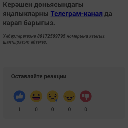
Керәшен дөньясындагы
яңалыкларны
Телеграм-канал
да
карап барыгыз.
Хәбәрләрегезне
89172509795
номерына языгыз,
шалтыратып әйтегез.
Оставляйте реакции
1
0
0
0
0