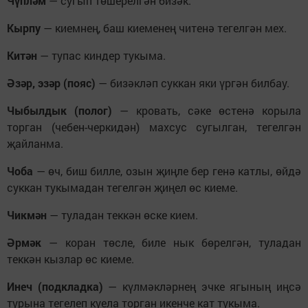
Чүпләм
— сугып төшерелгән бизәк.
Кырпу
— киемнең, баш киеменең читенә тегелгән мех.
Китән
— тупас киндер тукыма.
Әзәр, эзәр (пояс)
— бизәкләп суккан яки үргән билбау.
Чыбылдык (полог)
— кровать, сәке өстенә корыла
торган (чебен-черкидән) махсус сугылган, тегелгән
җайланма.
Чоба
— өч, биш билле, озын җиңле бер генә катлы, өйдә
суккан тукымадан тегелгән җиңел өс киеме.
Чикмән
— туладан теккән өске кием.
Әрмәк
— коран төсле, биле нык бөрелгән, туладан
теккән кызлар өс киеме.
Инеч (подкладка)
— күлмәкләрнең эчке ягының иңсә
турына тегелеп куела торган икенче кат тукыма.