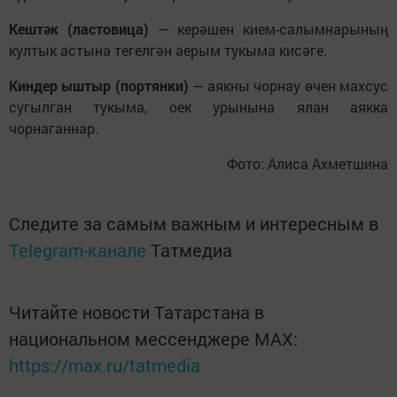
Кештәк (ластовица)
— керәшен кием-салымнарының
култык астына тегелгән аерым тукыма кисәге.
Киндер ыштыр (портянки)
— аякны чорнау өчен махсус
сугылган тукыма, оек урынына ялан аякка
чорнаганнар.
Фото: Алиса Ахметшина
Следите за самым важным и интересным в
Telegram-канале
Татмедиа
Читайте новости Татарстана в
национальном мессенджере MАХ:
https://max.ru/tatmedia