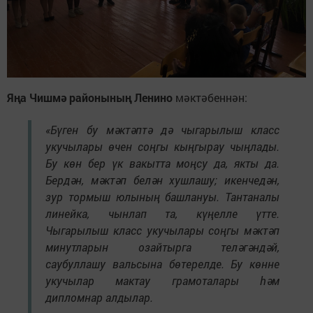
Яңа Чишмә районының Ленино
мәктәбеннән:
«Бүген бу мәктәптә дә чыгарылыш класс
укучылары өчен соңгы кыңгырау чыңлады.
Бу көн бер үк вакытта моңсу да, якты да.
Бердән, мәктәп белән хушлашу; икенчедән,
зур тормыш юлының башлануы. Тантаналы
линейка, чынлап та, күңелле үтте.
Чыгарылыш класс укучылары соңгы мәктәп
минутларын озайтырга теләгәндәй,
саубуллашу вальсына бөтерелде. Бу көнне
укучылар мактау грамоталары һәм
дипломнар алдылар.