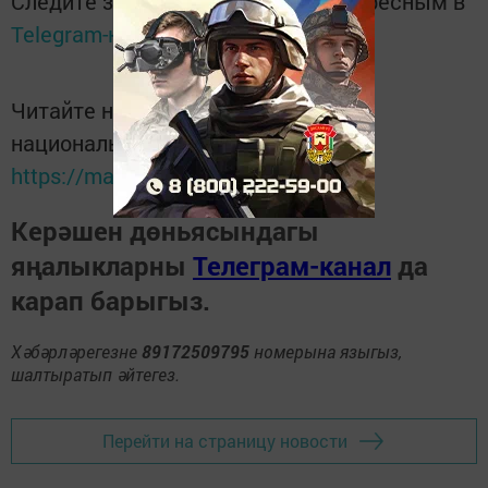
Следите за самым важным и интересным в
Telegram-канале
Татмедиа
Читайте новости Татарстана в
национальном мессенджере MАХ:
https://max.ru/tatmedia
Керәшен дөньясындагы
яңалыкларны
Телеграм-канал
да
карап барыгыз.
Хәбәрләрегезне
89172509795
номерына языгыз,
шалтыратып әйтегез.
Перейти на страницу новости