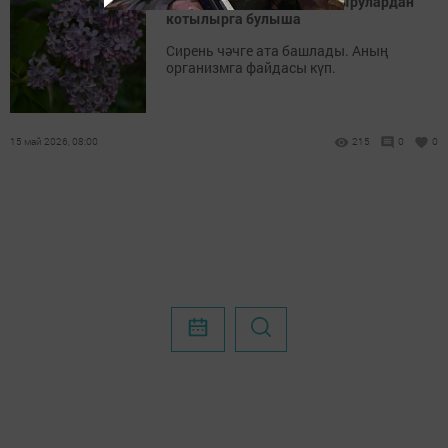
Сирень чәчәге күп кенә авырулардан
котылырга булыша
Сирень чәчге ата башлады. Аның
организмга файдасы күп.
15 май 2026, 08:00
215
0
0