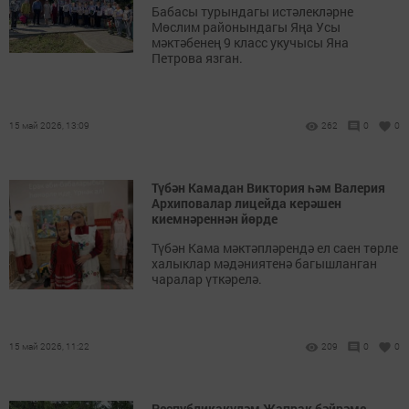
Бабасы турындагы истәлекләрне
Мөслим районындагы Яңа Усы
мәктәбенең 9 класс укучысы Яна
Петрова язган.
15 май 2026, 13:09
262
0
0
Түбән Камадан Виктория һәм Валерия
Архиповалар лицейда керәшен
киемнәреннән йөрде
Түбән Кама мәктәпләрендә ел саен төрле
халыклар мәдәниятенә багышланган
чаралар үткәрелә.
15 май 2026, 11:22
209
0
0
Республикакүләм Җапрак бәйрәме