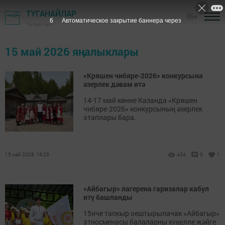
ТУГАНАЙЛАР
16+
6
Автоматическое закрытие баннера через
Татарстан
15 май 2026 яңалыклары
«Кряшен чибяре-2026» конкурсына
әзерлек дәвам итә
14-17 май көнне Казанда «Кряшен
чибяре-2026» конкурсының әзерлек
этаплары бара.
15 май 2026, 18:23
434
0
1
«Айбагыр» лагерена гаризалар кабул
итү башланды
15нче тапкыр оештырылачак «Айбагыр»
этносменасы балаларны күңелле җәйге