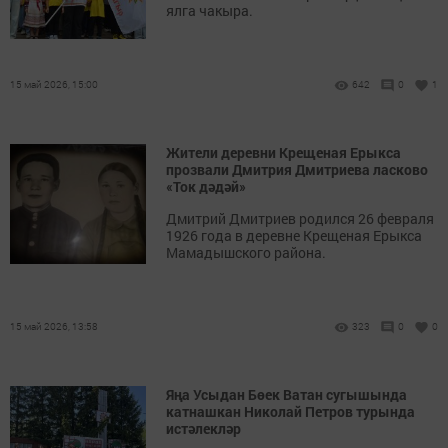
ялга чакыра.
15 май 2026, 15:00
642
0
1
Жители деревни Крещеная Ерыкса
прозвали Дмитрия Дмитриева ласково
«Ток дәдәй»
Дмитрий Дмитриев родился 26 февраля
1926 года в деревне Крещеная Ерыкса
Мамадышского района.
15 май 2026, 13:58
323
0
0
Яңа Усыдан Бөек Ватан сугышында
катнашкан Николай Петров турында
истәлекләр