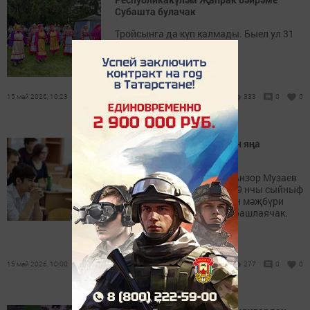
Субашта булачак
Тройсынга да күп калмады. Быел ул 31
майга туры килә.
15 май 2026, 10:23
333
0
0
9 сыйныф укучылары өчен яңа
мәҗбүри имтихан кертелә
Рособрнадзор җитәкчесе Анзор Музаев
хәбәр иткәнчә, 2028 елдан 9 нчы сыйныф
укучылары тарих фәненнән мәҗбүри
телдән имтихан тапшыра башлаячак.
15 май 2026, 10:00
277
0
0