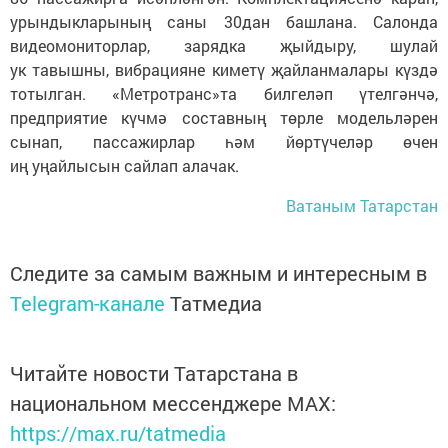
урындыкларының саны 30дан башлана. Салонда
видеомониторлар, зарядка җыйдыру, шулай
ук тавышны, вибрацияне киметү җайланмалары күздә
тотылган. «Метротранс»та билгеләп үтелгәнчә,
предприятие күчмә составның төрле модельләрен
сынап, пассажирлар һәм йөртүчеләр өчен
иң уңайлысын сайлап алачак.
Ватаным Татарстан
Следите за самым важным и интересным в
Telegram-канале
Татмедиа
Читайте новости Татарстана в
национальном мессенджере MАХ:
https://max.ru/tatmedia