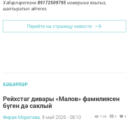
Хәбәрләрегезне
89172509795
номерына языгыз,
шалтыратып әйтегез.
Перейти на страницу новости
ХӘБӘРЛӘР
Рейхстаг дивары «Малов» фамилиясен
бүген дә саклый
Фирая Моратова,
9 май 2026 - 08:10
1133
0
3