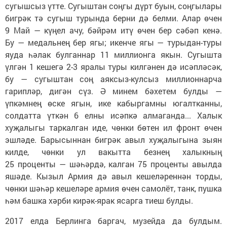
сугышсыз үтте. Сугыштан соңгы дүрт буын, соңгылары
бигрәк тә сугыш турында берни дә белми. Алар өчен
9 Май — күңел ачу, бәйрәм итү өчен бер сәбәп кенә.
Бу — медальнең бер ягы; икенче ягы — турыдан-туры
яуда һәлак булганнар 11 миллионга якын. Сугышта
үлгән 1 кешегә 2-3 яралы туры килгәнен дә исәпләсәк,
бу — сугыштан соң аяксыз-кулсыз миллионнарча
гарипләр, дигән сүз. Ә минем бәхетем булды —
үпкәмнең өске ягын, ике кабыргамны югалтканны,
солдатта үткән 6 елны исәпкә алмаганда... Халык
хуҗалыгы таркалган иде, чөнки бөтен ил фронт өчен
эшләде. Барысыннан бигрәк авыл хуҗалыгына зыян
килде, чөнки ул вакытта безнең халыкның
25 проценты — шәһәрдә, калган 75 проценты авылда
яшәде. Кызыл Армия дә авыл кешеләреннән торды,
чөнки шәһәр кешеләре армия өчен самолёт, танк, пушка
һәм башка хәрби кирәк-ярак ясарга тиеш булды.
2017 елда Берлинга баргач, музейда да булдым.