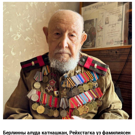
Берлинны алуда катнашкан, Рейхстагка үз фамилиясен