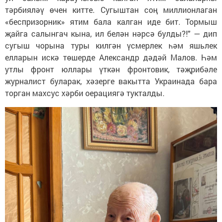
тәрбияләү өчен китте. Сугыштан соң миллионлаган
«беспризорник» ятим бала калган иде бит. Тормыш
җайга салынгач кына, ил белән нәрсә булды?!" — дип
сугыш чорына туры килгән үсмерлек һәм яшьлек
елларын искә төшерде Александр дәдәй Малов. Һәм
утлы фронт юллары үткән фронтовик, тәҗрибәле
журналист буларак, хәзерге вакытта Украинада бара
торган махсус хәрби оерациягә тукталды.