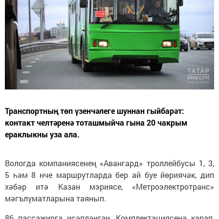
Транспортның төп үзенчәлеге шуннан гыйбарәт:
контакт челтәренә тоташмыйча гына 20 чакрым
ераклыкны уза ала.
Вологда компаниясенең «Авангард» троллейбусы 1, 3,
5 һәм 8 нче маршрутларда бер ай буе йөриячәк, дип
хәбәр итә Казан мэриясе, «Метроэлектротранс»
мәгълүматларына таянып.
86 пассажирга исәпләнгән. Комплектациясенә карап,