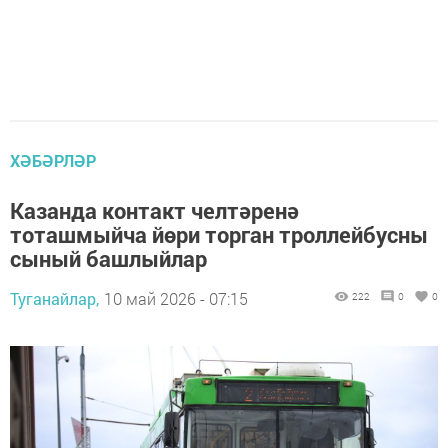
ХӘБӘРЛӘР
Казанда контакт челтәренә
тоташмыйча йөри торган троллейбусны
сыный башлыйлар
Туганайлар,
10 май 2026 - 07:15
222
0
0