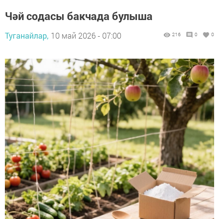
Чәй содасы бакчада булыша
Туганайлар,
10 май 2026 - 07:00
216
0
0