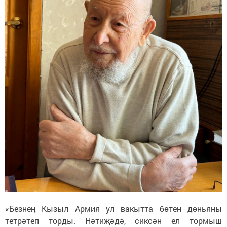
«Безнең Кызыл Армия ул вакытта бөтен дөньяны
тетрәтеп торды. Нәтиҗәдә, сиксән ел тормыш