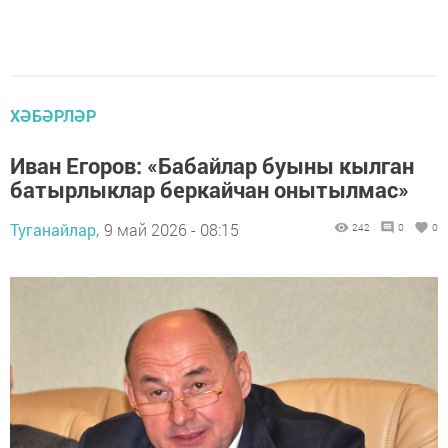
ХӘБӘРЛӘР
Иван Егоров: «Бабайлар буыны кылган
батырлыклар беркайчан онытылмас»
Туганайлар,
9 май 2026 - 08:15
242
0
0