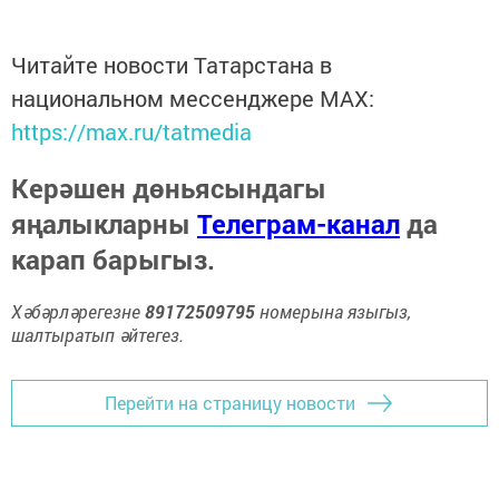
Читайте новости Татарстана в
национальном мессенджере MАХ:
https://max.ru/tatmedia
Керәшен дөньясындагы
яңалыкларны
Телеграм-канал
да
карап барыгыз.
Хәбәрләрегезне
89172509795
номерына языгыз,
шалтыратып әйтегез.
Перейти на страницу новости