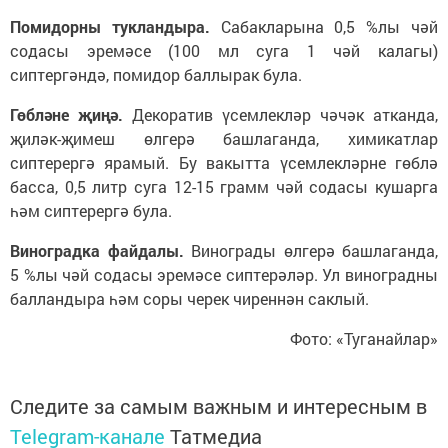
Помидорны тукландыра.
Сабакларына 0,5 %лы чәй
содасы эремәсе (100 мл суга 1 чәй калагы)
сиптергәндә, помидор баллырак була.
Гөбләне җиңә.
Декоратив үсемлекләр чәчәк атканда,
җиләк-җимеш өлгерә башлаганда, химикатлар
сиптерергә ярамый. Бу вакытта үсемлекләрне гөблә
басса, 0,5 литр суга 12-15 грамм чәй содасы кушарга
һәм сиптерергә була.
Виноградка файдалы.
Винограды өлгерә башлаганда,
5 %лы чәй содасы эремәсе сиптерәләр. Ул виноградны
балландыра һәм соры черек чиреннән саклый.
Фото: «Туганайлар»
Следите за самым важным и интересным в
Telegram-канале
Татмедиа