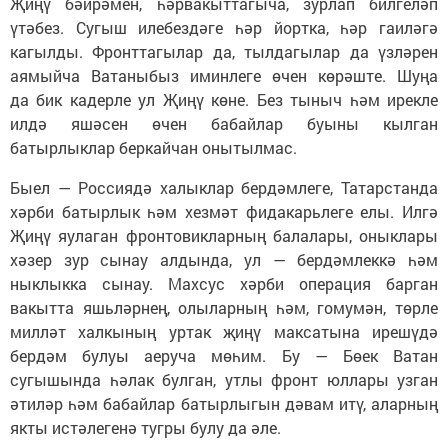
Җиңү бәйрәмен, һәрвакыттагыча, зурлап билгеләп
үтәбез. Сугыш илебездәге һәр йортка, һәр гаиләгә
кагылды. Фронттагылар да, тылдагылар да үзләрен
аямыйча Ватаныбыз иминлеге өчен көрәште. Шуңа
да бик кадерле ул Җиңү көне. Без тыныч һәм ирекле
илдә яшәсен өчен бабайлар буыны кылган
батырлыклар беркайчан онытылмас.
Быел — Россиядә халыклар бердәмлеге, Татарстанда
хәрби батырлык һәм хезмәт фидакарьлеге елы. Илгә
Җиңү яулаган фронтовикларның балалары, оныклары
хәзер зур сынау алдында, ул — бердәмлеккә һәм
ныклыкка сынау. Махсус хәрби операция барган
вакытта яшьләрнең, олыларның һәм, гомумән, төрле
милләт халкының уртак җиңү максатына ирешүдә
бердәм булуы аеруча мөһим. Бу — Бөек Ватан
сугышында һәлак булган, утлы фронт юллары узган
әтиләр һәм бабайлар батырлыгын дәвам итү, аларның
якты истәлегенә тугры булу да әле.