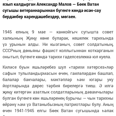
язып калдырган Александр Малов — Бөек Ватан
сугышы ветераннарыннан бүгенге көндә исән-сау
бердәнбер карендәшебездер, мөгаен.
1945 елның 9 мае — канкойгыч сугышта совет
халкының Җиңү көне буларак, кешелек тарихында
үз урынын алды. Ни кызганыч, совет солдатының,
СССРның дөньяны фашист коллыгыннан коткарганын
онытып, бүгенге көндә тарихи гаделсезлеккә юл куела.
Киләсе буын яшьләребез шул «тарихи хәтерсез»ләр
сафын тулыландырмасын өчен, гаиләләрдән башлап,
балалар бакчалары, мәктәпләр һәм югары уку
йортларында дөрес тәрбия бирелергә тиеш. Ә илгә
җиңү китергән азатлык солдатларының дәвамчылары
булган бүгенге көн яшьләренең бурычы — чын тарихны
өйрәнү һәм үз Ватаныбызның патриотлары булу. Аның
өчен 1941-1945 елгы Бөек Ватан сугышында һәлак