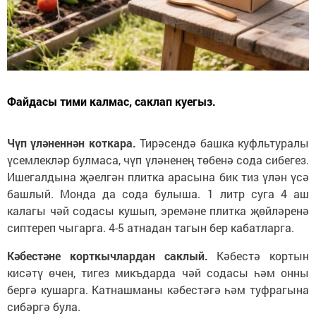
Файдасы тими калмас, саклап куегыз.
Чүп үләненнән коткара.
Тирәсендә башка куфльтуралы
үсемлекләр булмаса, чүп үләненең төбенә сода сибегез.
Ишегалдына җәелгән плитка арасына бик тиз үлән үсә
башлый. Монда да сода булыша. 1 литр суга 4 аш
калагы чәй содасы кушып, эремәне плитка җөйләренә
сиптереп чыгарга. 4-5 атнадан тагын бер кабатларга.
Кәбестәне корткычлардан саклый.
Кәбестә кортын
кисәтү өчен, тигез микъдарда чәй содасы һәм онны
бергә кушарга. Катнашманы кәбестәгә һәм туфрагына
сибәргә була.