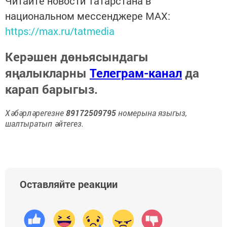
Читайте новости Татарстана в
национальном мессенджере MАХ:
https://max.ru/tatmedia
Керәшен дөньясындагы
яңалыкларны
Телеграм-канал
да
карап барыгыз.
Хәбәрләрегезне
89172509795
номерына языгыз,
шалтыратып әйтегез.
Оставляйте реакции