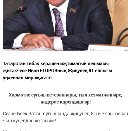
Татарстан төбәк керәшен иҗтимагый оешмасы
җитәкчесе Иван ЕГОРОВның Җиңүнең 81 еллыгы
уңаеннан мөрәҗәгате.
Хөрмәтле сугыш ветераннары, тыл хезмәтчәннәре,
кадерле карендәшләр!
Сезне Бөек Ватан сугышында җиңүнең 81нче язы белән
чын күңелдән котлыйм!