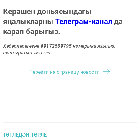
Керәшен дөньясындагы
яңалыкларны
Телеграм-канал
да
карап барыгыз.
Хәбәрләрегезне
89172509795
номерына языгыз,
шалтыратып әйтегез.
Перейти на страницу новости
ТӨРЛЕДӘН-ТӨРЛЕ