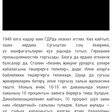
1949 елга кадәр мин ГДРда хезмәт иттем. Көз кайтып,
эшкә кердем. Сугыштан соң Америка,
үз мәнфәгатьләрен күз уңында тотып, Германия
промышленностен торгызды. Безгә дә ярдәм итмәкче
булсалар да, Сталин «безнең җиңүне урларга, үзләре
кабаласына төшерергә телиләр», диде. Илне аларга
бәйлелеккә төшертергә теләмәде. Шуңа да сугыш
җимерекләрен бетерү, илне торгызу халык җилкәсенә
төште. Моның өчен, 10-15 ел дәвамында хезмәт
хакының 10 процентын заемга бирергә тиеш булдык.
Демобилизацияләнеп кайткач, 10 процент шул заем
һәм «бездетный» салымы түләдек. Халык аңлады —
ул салым караучысыз калган ятим балаларны