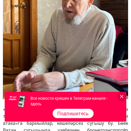
Все новости кряшен в Телеграм-канале -
здесь
«Украинадагы хәзерге сугыш — ул башка сугыш, башка
Подпишитесь
техника, башка тактика. Безнең шикелле, «штыковая
атака»га бармыйлар, кешеләрсез сугышу бу. Бөек
Ватан сугышында үзебезнең бронетранспортёр