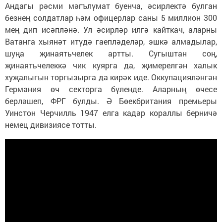
Андагы рәсми мәгълүмат буенча, әсирлектә булган
безнең солдатлар һәм офицерлар саны 5 миллион 300
мең дип исәпләнә. Ул әсирләр илгә кайткач, аларны
Ватанга хыянәт итүдә гаепләделәр, эшкә алмадылар,
шуңа җинаятьчелек артты. Сугыштан соң,
җинаятьчелеккә чик куярга да, җимерелгән халык
хуҗалыгын торгызырга да кирәк иде. Оккупацияләнгән
Германия өч секторга бүленде. Аларның өчесе
берләшеп, ФРГ булды. Ә Бөекбритания премьеры
Уинстон Черчилль 1947 елга кадәр кораллы берничә
немец дивизиясе тотты.