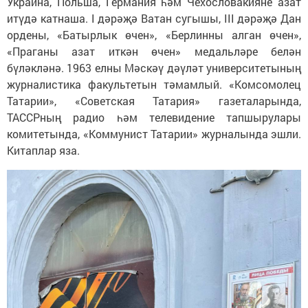
Украина, Польша, Германия һәм Чехословакияне азат
итүдә катнаша. I дәрәҗә Ватан сугышы, III дәрәҗә Дан
ордены, «Батырлык өчен», «Берлинны алган өчен»,
«Праганы азат иткән өчен» медальләре белән
бүләкләнә. 1963 елны Мәскәү дәүләт университетының
журналистика факультетын тәмамлый. «Комсомолец
Татарии», «Советская Татария» газеталарында,
ТАССРның радио һәм телевидение тапшырулары
комитетында, «Коммунист Татарии» журналында эшли.
Китаплар яза.