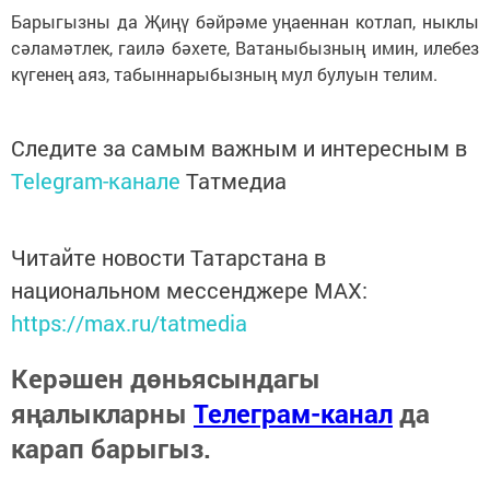
Барыгызны да Җиңү бәйрәме уңаеннан котлап, ныклы
сәламәтлек, гаилә бәхете, Ватаныбызның имин, илебез
күгенең аяз, табыннарыбызның мул булуын телим.
Следите за самым важным и интересным в
Telegram-канале
Татмедиа
Читайте новости Татарстана в
национальном мессенджере MАХ:
https://max.ru/tatmedia
Керәшен дөньясындагы
яңалыкларны
Телеграм-канал
да
карап барыгыз.