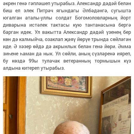
әкрен генә гәпләшеп утырабыз. Александр дәдәй белән
биш ел элек Питрәч ягындагы Әлбәдәнгә, сугышта
югалган аталы-уллы солдат Богомоловларның йорт
диварына истәлек тактасы кую тантанасына бергә
барган идек. Ул вакытта Александр дәдәй үзенең бер
көн дә калмыйча, озаклап җәяү йөрүе трында сөйләгән
иде. Ә хәзер өйдә дә акрынлык белән генә йөри. Әмма
зиһене һаман да нык. Ул сөйли, аның сүзләренә ияреп,
бу көздә 99ы тулачак ветеранның тормышын күз
алдына китереп утырабыз.