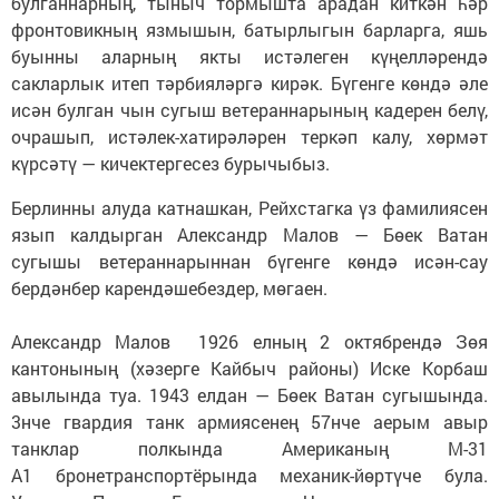
булганнарның, тыныч тормышта арадан киткән һәр
фронтовикның язмышын, батырлыгын барларга, яшь
буынны аларның якты истәлеген күңелләрендә
сакларлык итеп тәрбияләргә кирәк. Бүгенге көндә әле
исән булган чын сугыш ветераннарының кадерен белү,
очрашып, истәлек-хатирәләрен теркәп калу, хөрмәт
күрсәтү — кичектергесез бурычыбыз.
Берлинны алуда катнашкан, Рейхстагка үз фамилиясен
язып калдырган Александр Малов — Бөек Ватан
сугышы ветераннарыннан бүгенге көндә исән-сау
бердәнбер карендәшебездер, мөгаен.
Александр Малов 1926 елның 2 октябрендә Зөя
кантонының (хәзерге Кайбыч районы) Иске Корбаш
авылында туа. 1943 елдан — Бөек Ватан сугышында.
3нче гвардия танк армиясенең 57нче аерым авыр
танклар полкында Американың М-31
А1 бронетранспортёрында механик-йөртүче була.