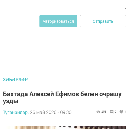
Отправить
Авторизоваться
ХӘБӘРЛӘР
Бахтада Алексей Ефимов белән очрашу
узды
Туганайлар,
26 май 2026 - 09:30
258
0
1