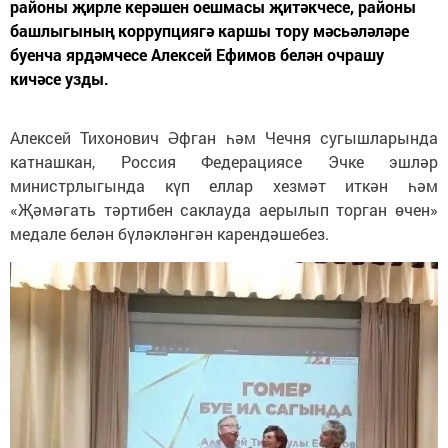
районы җирле керәшен оешмасы җитәкчесе, районы
башлыгының коррупциягә каршы тору мәсьәләләре
буенча ярдәмчесе Алексей Ефимов белән очрашу
кичәсе узды.
Алексей Тихонович Әфган һәм Чечня сугышларында
катнашкан, Россия Федерациясе Эчке эшләр
министрлыгында күп еллар хезмәт иткән һәм
«Җәмәгать тәртибен саклауда аерылып торган өчен»
медале белән бүләкләнгән карендәшебез.