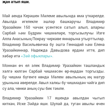
җан атып яши.
Май аенда Керәшен Мәлеме авылында өмә үткәрелде.
Авылда игелекле эшләр башкаручы Владимир
Уразайкин 150 чәчәк үсентесе сатып алып, аларны
Сарбай һәм Будрин чишмәләре, торгызылучы Изге
Алла Анасының Покрау чиркәве яннарына утырттылар.
Владимир Васильевичка бу эштә Геннадий һәм Елена
Уразайкиннар, Надежда Давыдова ярдәм итте, дип
хәбәр итә
«Зәй офыклары».
Моннан өч ел элек Владимир Уразайкин ташландык
хәлгә килгән Сарбай чишмәсен өр-яңадан торгызды.
Бу чишмә бүгенге көндә Мәлем авылының иң матур
урынына әверелде. Авыл халкы бу чишмәдән чәйгә дип
су ала, чөнки аның суы бик тәмле.
Владимир Уразайкин 17 яшендә авылдан чыгып
киткән, Иске Зәйдә яши. Шулай да, туган авылы өчен