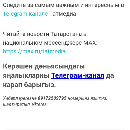
Следите за самым важным и интересным в
Telegram-канале
Татмедиа
Читайте новости Татарстана в
национальном мессенджере MАХ:
https://max.ru/tatmedia
Керәшен дөньясындагы
яңалыкларны
Телеграм-канал
да
карап барыгыз.
Хәбәрләрегезне
89172509795
номерына языгыз,
шалтыратып әйтегез.