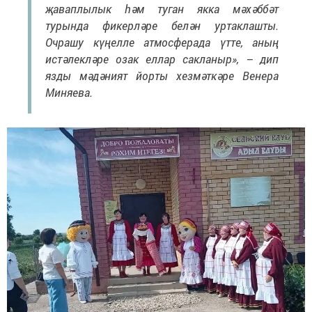
җаваплылык һәм туган якка мәхәббәт
турында фикерләре белән уртаклашты.
Очрашу күңелле атмосферада үтте, аның
истәлекләре озак еллар сакланыр», – дип
язды мәдәният йорты хезмәткәре Венера
Миняева.