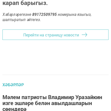
карап барыгыз.
Хәбәрләрегезне
89172509795
номерына языгыз,
шалтыратып әйтегез.
Перейти на страницу новости
ХӘБӘРЛӘР
Мәлем патриоты Владимир Уразайкин
изге эшләре белән авылдашларын
сөендерә