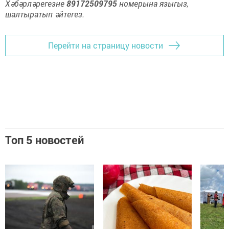
Хәбәрләрегезне
89172509795
номерына языгыз,
шалтыратып әйтегез.
Перейти на страницу новости
Топ 5 новостей