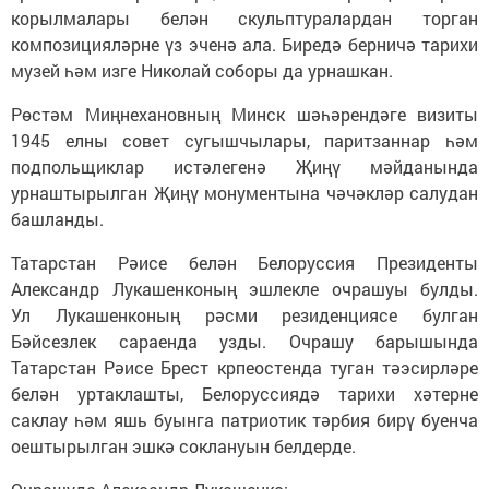
корылмалары белән скульптуралардан торган
композицияләрне үз эченә ала. Биредә берничә тарихи
музей һәм изге Николай соборы да урнашкан.
Рөстәм Миңнехановның Минск шәһәрендәге визиты
1945 елны совет сугышчылары, паритзаннар һәм
подпольщиклар истәлегенә Җиңү мәйданында
урнаштырылган Җиңү монументына чәчәкләр салудан
башланды.
Татарстан Рәисе белән Белоруссия Президенты
Александр Лукашенконың эшлекле очрашуы булды.
Ул Лукашенконың рәсми резиденциясе булган
Бәйсезлек сараенда узды. Очрашу барышында
Татарстан Рәисе Брест крпеостенда туган тәэсирләре
белән уртаклашты, Белоруссиядә тарихи хәтерне
саклау һәм яшь буынга патриотик тәрбия бирү буенча
оештырылган эшкә соклануын белдерде.