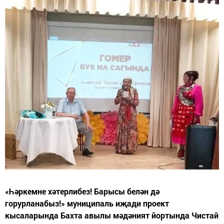
«Һәркемне хәтерлибез! Барысы белән дә
горурланабыз!» муниципаль иҗади проект
кысаларында Бахта авылы мәдәният йортында Чистай