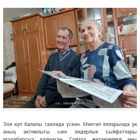
Зоя күп балалы гаиләдә үскән. Мәктәп елларында ук
аның активлыгы һәм лидерлык сыйфатлары
игътибарсыз калмаган. Совхоз җитәкчелеге аны