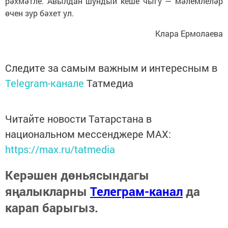
рәхмәтле. Авылдан шундый кеше чыгу — мәлемлеләр
өчен зур бәхет ул.
Клара Ермолаева
Следите за самым важным и интересным в
Telegram-канале
Татмедиа
Читайте новости Татарстана в
национальном мессенджере MАХ:
https://max.ru/tatmedia
Керәшен дөньясындагы
яңалыкларны
Телеграм-канал
да
карап барыгыз.