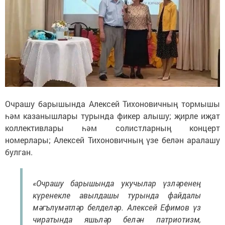
Очрашу барышында Алексей Тихоновичның тормышы
һәм казанышлары турында фикер алышу; җирле иҗат
коллективлары һәм солистларның концерт
номерлары; Алексей Тихоновичның үзе белән аралашу
булган.
«Очрашу барышында укучылар үзләренең
күренекле авылдашы турында файдалы
мәгълүмәтләр белделәр. Алексей Ефимов үз
чиратында яшьләр белән патриотизм,