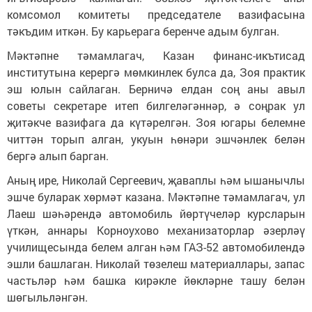
комсомол комитеты председателе вазифасына
тәкъдим иткән. Бу карьерага беренче адым булган.
Мәктәпне тәмамлагач, Казан финанс-икътисад
институтына керергә мөмкинлек булса да, Зоя практик
эш юлын сайлаган. Берничә елдан соң аны авыл
советы секретаре итеп билгеләгәннәр, ә соңрак ул
җитәкче вазифага да күтәрелгән. Зоя югары белемне
читтән торып алган, укуын һөнәри эшчәнлек белән
бергә алып барган.
Аның ире, Николай Сергеевич, җаваплы һәм ышанычлы
эшче буларак хөрмәт казана. Мәктәпне тәмамлагач, ул
Лаеш шәһәрендә автомобиль йөртүчеләр курсларын
үткән, аннары Корноухово механизаторлар әзерләү
училищесында белем алган һәм ГАЗ-52 автомобилендә
эшли башлаган. Николай төзелеш материаллары, запас
частьләр һәм башка кирәкле йөкләрне ташу белән
шөгыльләнгән.