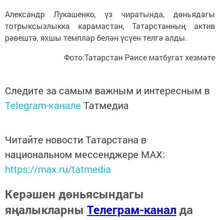
Александр Лукашенко, үз чиратында, дөньядагы
тотрыксызлыкка карамастан, Татарстанның актив
рәвештә, яхшы темплар белән үсүен телгә алды.
Фото:Татарстан Рәисе матбугат хезмәте
Следите за самым важным и интересным в
Telegram-канале
Татмедиа
Читайте новости Татарстана в
национальном мессенджере MАХ:
https://max.ru/tatmedia
Керәшен дөньясындагы
яңалыкларны
Телеграм-канал
да