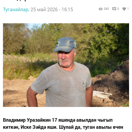
Туганайлар,
25 май 2026 - 16:15
290
0
1
Владимир Уразайкин 17 яшендә авылдан чыгып
киткән, Иске Зәйдә яши. Шулай да, туган авылы өчен