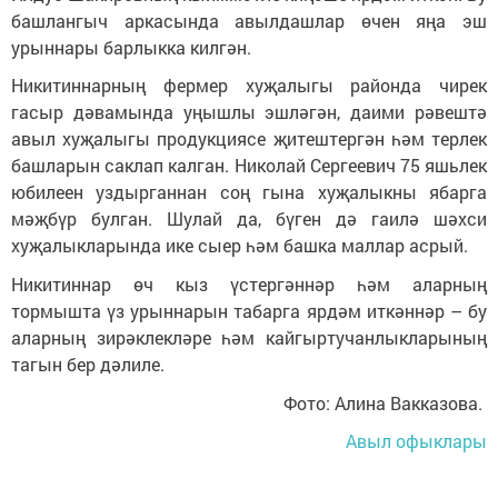
башлангыч аркасында авылдашлар өчен яңа эш
урыннары барлыкка килгән.
Никитиннарның фермер хуҗалыгы районда чирек
гасыр дәвамында уңышлы эшләгән, даими рәвештә
авыл хуҗалыгы продукциясе җитештергән һәм терлек
башларын саклап калган. Николай Сергеевич 75 яшьлек
юбилеен уздырганнан соң гына хуҗалыкны ябарга
мәҗбүр булган. Шулай да, бүген дә гаилә шәхси
хуҗалыкларында ике сыер һәм башка маллар асрый.
Никитиннар өч кыз үстергәннәр һәм аларның
тормышта үз урыннарын табарга ярдәм иткәннәр – бу
аларның зирәклекләре һәм кайгыртучанлыкларының
тагын бер дәлиле.
Фото: Алина Вакказова.
Авыл офыклары