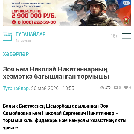
ТУГАНАЙЛАР
16+
Татарстан
ХӘБӘРЛӘР
Зоя һәм Николай Никитиннарның
хезмәткә багышланган тормышы
Туганайлар,
26 май 2026 - 10:55
270
0
0
Балык Бистәсенең Шеморбаш авылыннан Зоя
Самойловна һәм Николай Сергеевич Никитиннар –
тормыш юлы фидакарь һәм намуслы хезмәтнең якты
үрнәге.