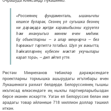
Очрашуда Александр Лукашенко:
«Россиянең фундаменталь, ышанычлы
кешесе буларак, Сезнең ул сугышка безнең
ни дәрәҗәдә җитди каравыбызны күрүегез
һәм инануыгыз минем өчен мөһим.
Бу объектларны — ә алар меңнәрчә — без
һәрвакыт тәртиптә тотабыз. Шул ук вакытта,
һәйкәлләрнең күбесен мәктәп укучылары
карап тора», — дип әйтеп үтте.
Рөстәм Миңнеханов төбәкләр дәрәҗәсендәге
проектларны тормышка ашырудагы игътибары өчен
Лукашенкога рәхмәт белдерде. Белоруссиянең тышкы
икътисад өлкәсендәге иң ныклы партнерларыбыздан
берсе икәнен искәртте. Узган ел Белоруссия белән ике
арадагы товар әйләнеше 718 миллион доллар тәшкил
иткән.