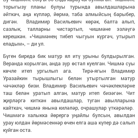
торыгызу планы булуы турында авылдашларына
әйткәч, аңа күпләр, йөрмә, таба алмыйсың барыбер,
дигән. Владимир Васильевич көрәк, балта алып,
сазлык, талларны чистартып, чишмәне эзләүгә
керешкән. «Чишмәнең тибеп чыгуын күргәч, утырып
еладым», – ди ул.
Бүген биредә бик матур ял итү урыны булдырылган.
Веранда корылган, анда зур өстәл куелган. Чишмә суы
көчле итеп ургылып ага. Тирә-ягын Владимир
Уразайкин тырышлыгы белән утыртылган матур
чәчәкләр бизи. Владимир Васильевич чәчәклекләрне
таш белән уратып алган, матур итеп бизәгән. Чит
җирләргә киткән авылдашлар, туган авылларына
кайткач, чишмә янына киләләр, очрашулар үткәрәләр.
Чишмәгә халыкка йөрергә уңайлы булсын, авылдан
урау юлдан йөрмәсеннәр өчен елга аша күпер дә салып
куйган оста.