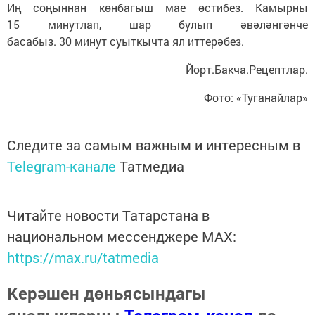
Иң соңыннан көнбагыш мае өстибез. Камырны
15 минутлап, шар булып әвәләнгәнче
басабыз. 30 минут суыткычта ял иттерәбез.
Йорт.Бакча.Рецептлар.
Фото: «Туганайлар»
Следите за самым важным и интересным в
Telegram-канале
Татмедиа
Читайте новости Татарстана в
национальном мессенджере MАХ:
https://max.ru/tatmedia
Керәшен дөньясындагы