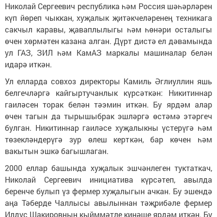
Николай Сергеевич республика һәм Россия шәһәрләрен
күп йөреп чыккан, хуҗалык җитәкчеләренең техникага
сакчыл каравы, җаваплылыгы һәм һөнәри осталыгы
өчен хөрмәтен казана алган. Дүрт дистә ел дәвамында
ул ГАЗ, ЗИЛ һәм КамАЗ маркалы машиналар белән
идарә иткән.
Ул елларда совхоз директоры Камиль Әглиуллин яшь
белгечләргә кайгыртучанлык күрсәткән: Никитиннар
гаиләсен торак белән тәэмин иткән. Бу ярдәм алар
өчен тагын да тырышыбрак эшләргә өстәмә этәргеч
булган. Никитиннар гаиләсе хуҗалыкны үстерүгә һәм
төзекләндерүгә зур өлеш керткән, бар көчен һәм
вакытын эшкә багышлаган.
2000 еллар башында хуҗалык эшчәнлеген туктаткач,
Николай Сергеевич инициатива күрсәтеп, авылда
беренче булып үз фермер хуҗалыгын ачкан. Бу эшендә
аңа Тәберде Чаллысы авылыннан тәҗрибәле фермер
Илдус Шакировның кыйммәтле киңәше ярдәм иткән. Бу