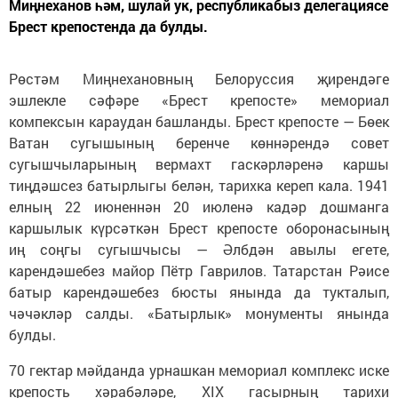
Миңнеханов һәм, шулай ук, республикабыз делегациясе
Брест крепостенда да булды.
Рөстәм Миңнехановның Белоруссия җирендәге
эшлекле сәфәре «Брест крепосте» мемориал
компексын караудан башланды. Брест крепосте — Бөек
Ватан сугышының беренче көннәрендә совет
сугышчыларының вермахт гаскәрләренә каршы
тиңдәшсез батырлыгы белән, тарихка кереп кала. 1941
елның 22 июненнән 20 июленә кадәр дошманга
каршылык күрсәткән Брест крепосте оборонасының
иң соңгы сугышчысы — Әлбдән авылы егете,
карендәшебез майор Пётр Гаврилов. Татарстан Рәисе
батыр карендәшебез бюсты янында да тукталып,
чәчәкләр салды. «Батырлык» монументы янында
булды.
70 гектар мәйданда урнашкан мемориал комплекс иске
крепость хәрабәләре, XIX гасырның тарихи