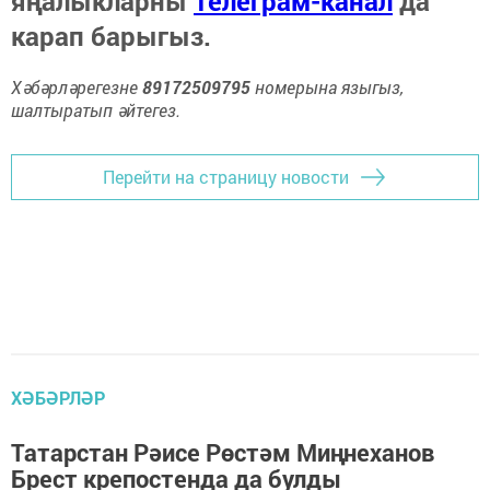
яңалыкларны
Телеграм-канал
да
карап барыгыз.
Хәбәрләрегезне
89172509795
номерына языгыз,
шалтыратып әйтегез.
Перейти на страницу новости
ХӘБӘРЛӘР
Татарстан Рәисе Рөстәм Миңнеханов
Брест крепостенда да булды