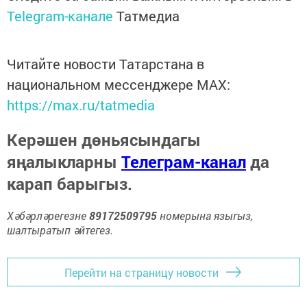
Telegram-канале
Татмедиа
Читайте новости Татарстана в
национальном мессенджере MАХ:
https://max.ru/tatmedia
Керәшен дөньясындагы
яңалыкларны
Телеграм-канал
да
карап барыгыз.
Хәбәрләрегезне
89172509795
номерына языгыз,
шалтыратып әйтегез.
Перейти на страницу новости