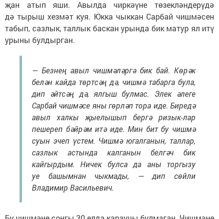
җан атып яши. Авылда чиркәүне төзекләндерүдә
дә тырыш хезмәт куя. Юкка чыккан Сарбай чишмәсен
табып, сазлык, таллык баскан урында бик матур ял итү
урыны булдырган.
— Безнең авыл чишмәләргә бик бай. Көрәк
белән кайда төртсәң дә, чишмә табарга була,
дип әйтсәң дә, ялгыш булмас. Элек әлеге
Сарбай чишмәсе яны гөрләп тора иде. Биредә
авыл халкы җыелышып бергә ризык-лар
пешереп бәйрәм итә иде. Мин бит бу чишмә
суын эчеп үстем. Чишмә югалганын, таллар,
сазлык астында калганын белгәч бик
кайгырдым. Ничек булса да аны торгызу
уе башымнан чыкмады, — дип сөйли
Владимир Васильевич.
Бу чишмәне соңгы 30 елда караучы булмаган. Чишмәне