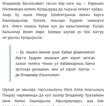
Владимир Васильевич тагын бер изге эш — Керәшен
Мәлемендә купель булдыруда да тырыш хезмәт куйды.
Алар бу эшне Илнур Шәйхетдинов белән бергә
башкардылар. Купель янында Будрин чишмәсе
ага. Әлеге чишмә буена күл дә казытканнар. Күлдә
балыклар йөзеп йөри. Биредә шулай ук бик матур
ял урыны булдырыла.
— Бу чишмә минем ерак бабам фамилиясен
йөртә: Будрин чишмәсе дип кереп киткән
халык теленә. Чөнки ул бабамнарның бакча
артында урнашкан, аны ул карап торган, —
ди Владимир Васильевич.
Шулай ук авылда торгызылучы Изге Алла Анасының
Покрау чиркәвендә дә күп эшләр Владимир Уразайкин
көче белән башкарыла. Авылдашлары аңа бик