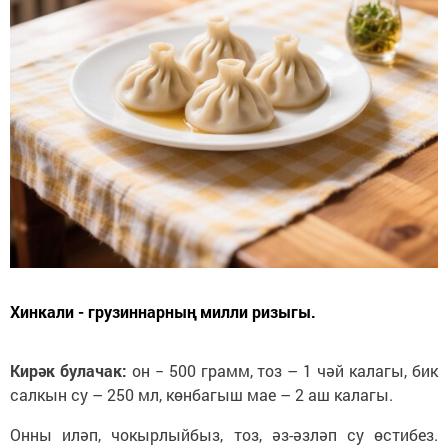
Хинкали - грузиннарның милли ризыгы.
Кирәк булачак:
он − 500 грамм, тоз – 1 чәй калагы, бик
салкын су – 250 мл, көнбагыш мае – 2 аш калагы.
Онны иләп, чокырлыйбыз, тоз, әз-әзләп су өстибез.