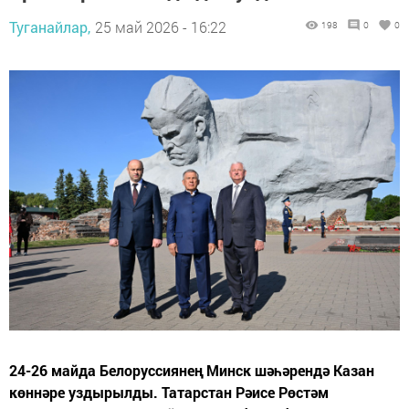
Туганайлар,
25 май 2026 - 16:22
198
0
0
24-26 майда Белоруссиянең Минск шәһәрендә Казан
көннәре уздырылды. Татарстан Рәисе Рөстәм