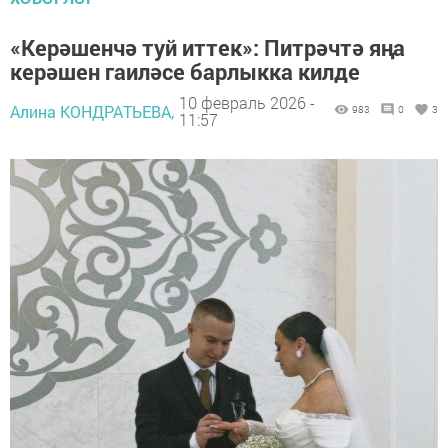
«Керәшенчә туй иттек»: Питрәчтә яңа
керәшен гаиләсе барлыкка килде
10 февраль 2026 -
Алина КОНДРАТЬЕВА,
983
0
3
11:57