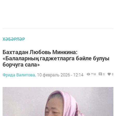
ХӘБӘРЛӘР
Бахтадан Любовь Минкина:
«Балаларның гаджетларга бәйле булуы
борчуга сала»
Фрида Вәлитова,
10 февраль 2026 - 12:14
718
0
0