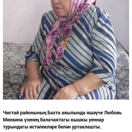
Чистай районының Бахта авылында яшәүче Любовь
Минкина үзенең балачактагы кышкы уеннар
турындагы истәлекләре белән уртаклашты.