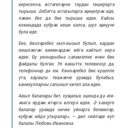
киресенчә, өстәгеләрне таудан төшерергә
тырыша. Әлбәттә, астагыларга җиңелрәк иде,
ләкин без дә бик тырыша идек. Кайсы
командада күбрәк кеше калса, шул җиңүче
була иде.
Без, йөзләребез кып-кызыл булып, кардан
юешләнгән киемнәрдән өйгә кайтып керә
идек. Бу уеннарыбыз сәламәтлек өчен бик
файдалы булган. Ул вакытта телевизор да,
телефоннар да юк. Көннәребез бик күңелле
үтә, караңгы төшкәнче урамда булабыз,
каникулларны сагынып көтеп ала идек.
Авыл балалары бит, хуҗалык эшендә дә әти-
әнигә ярдәм итәргә өлгерә идек. Ә хәзерге
балалар урамда ничек уйнарга белмиләр,
күбрәк өйдә утыралар», — дип сөйләде күп
балалы Любовь Ивановна.