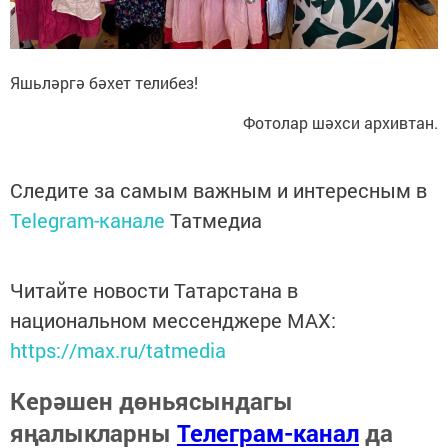
Яшьләргә бәхет телибез!
Фотолар шәхси архивтан.
Следите за самым важным и интересным в
Telegram-канале
Татмедиа
Читайте новости Татарстана в
национальном мессенджере MАХ:
https://max.ru/tatmedia
Керәшен дөньясындагы
яңалыкларны
Телеграм-канал
да