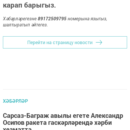
карап барыгыз.
Хәбәрләрегезне
89172509795
номерына языгыз,
шалтыратып әйтегез.
Перейти на страницу новости
ХӘБӘРЛӘР
Сарсаз-Баграж авылы егете Александр
Осипов ракета гаскәрләрендә хәрби
хезмәттә