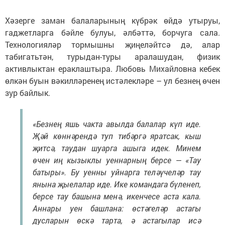
Хәзерге заман балаларының күбрәк өйдә утыруы,
гаджетларга бәйле булуы, әлбәттә, борчуга сала.
Технологияләр тормышны җиңеләйтсә дә, алар
табигатьтән, турыдан-туры аралашудан, физик
активлыктан ераклаштыра. Любовь Михайловна кебек
өлкән буын вәкилләренең истәлекләре – ул безнең өчен
зур байлык.
«Безнең яшь чакта авылда балалар күп иде.
Җәй көннәрендә туп тибәргә яратсак, кыш
җитсә, таудан шуарга ашыга идек. Минем
өчен иң кызыклы уеннарның берсе — «Тау
батыры». Бу уенны уйнарга теләүчеләр тау
янына җыелалар иде. Ике командага бүленеп,
берсе тау башына менә, икенчесе аста кала.
Аннары уен башлана: өстәгеләр астагы
дусларын өскә тарта, ә астагылар исә