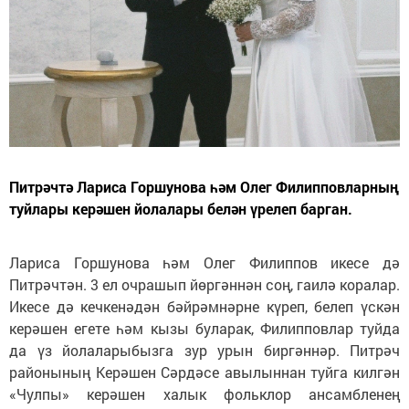
Питрәчтә Лариса Горшунова һәм Олег Филипповларның
туйлары керәшен йолалары белән үрелеп барган.
Лариса Горшунова һәм Олег Филиппов икесе дә
Питрәчтән. 3 ел очрашып йөргәннән соң, гаилә коралар.
Икесе дә кечкенәдән бәйрәмнәрне күреп, белеп үскән
керәшен егете һәм кызы буларак, Филипповлар туйда
да үз йолаларыбызга зур урын биргәннәр. Питрәч
районының Керәшен Сәрдәсе авылыннан туйга килгән
«Чулпы» керәшен халык фольклор ансамбленең