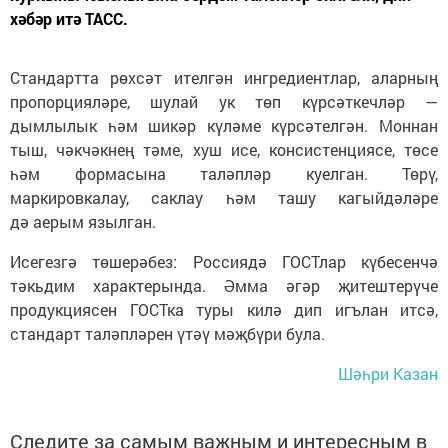
хәбәр итә ТАСС.
Стандартта рөхсәт ителгән ингредиентлар, аларның
пропорцияләре, шулай ук төп күрсәткечләр —
дымлылык һәм шикәр күләме күрсәтелгән. Моннан
тыш, чәкчәкнең тәме, хуш исе, консистенциясе, төсе
һәм формасына таләпләр куелган. Төрү,
маркировкалау, саклау һәм ташу кагыйдәләре
дә аерым язылган.
Исегезгә төшерәбез: Россиядә ГОСТлар күбесенчә
тәкьдим характерында. Әмма әгәр җитештерүче
продукциясен ГОСТка туры килә дип игълан итсә,
стандарт таләпләрен үтәү мәҗбүри була.
Шәһри Казан
Следите за самым важным и интересным в