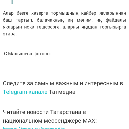
Алар безгә хәзерге тормышның кайбер якларыннан
баш тартып, балачакның иң мөһим, иң файдалы
якларын искә төшерергә, аларны яңадан торгызырга
этәрә.
С.Малышева фотосы.
Следите за самым важным и интересным в
Telegram-канале
Татмедиа
Читайте новости Татарстана в
национальном мессенджере MАХ:
https://max.ru/tatmedia