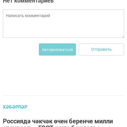
Нет комментариев
Отправить
Авторизоваться
ХӘБӘРЛӘР
Россиядә чәкчәк өчен беренче милли