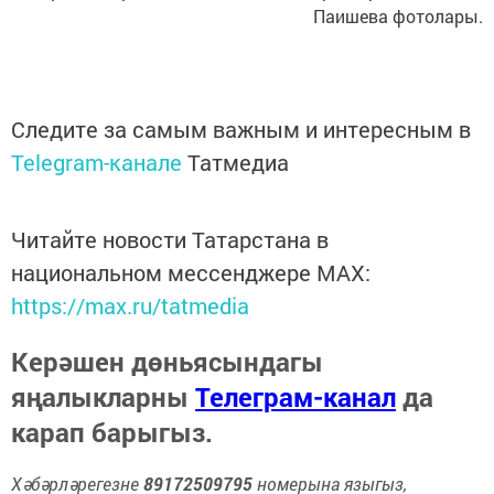
Паишева фотолары.
Следите за самым важным и интересным в
Telegram-канале
Татмедиа
Читайте новости Татарстана в
национальном мессенджере MАХ:
https://max.ru/tatmedia
Керәшен дөньясындагы
яңалыкларны
Телеграм-канал
да
карап барыгыз.
Хәбәрләрегезне
89172509795
номерына языгыз,