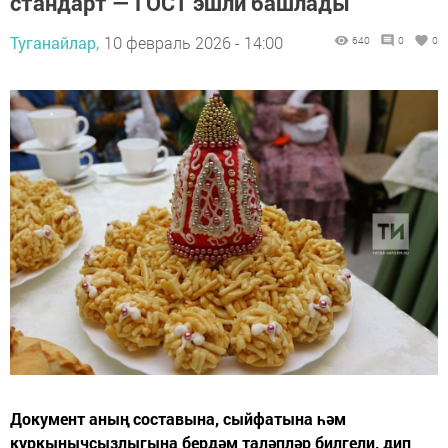
стандарт — ГОСТ эшли башлады
Туганайлар,
10 февраль 2026 - 14:00
640
0
0
Документ аның составына, сыйфатына һәм
куркынычсызлыгына бердәм таләпләр билгели, дип