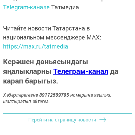
Telegram-канале
Татмедиа
Читайте новости Татарстана в
национальном мессенджере MАХ:
https://max.ru/tatmedia
Керәшен дөньясындагы
яңалыкларны
Телеграм-канал
да
карап барыгыз.
Хәбәрләрегезне
89172509795
номерына языгыз,
шалтыратып әйтегез.
Перейти на страницу новости