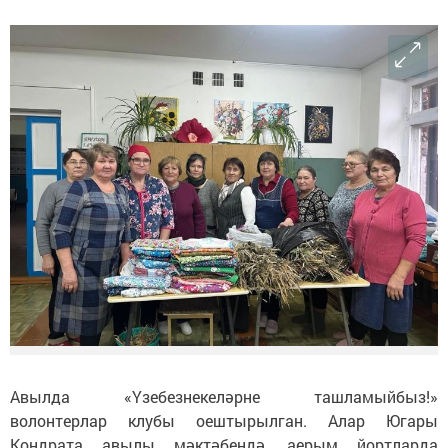
Авылда «Үзебезнекеләрне ташламыйбыз!»
волонтерлар клубы оештырылган. Алар Югары
Кондрата авылы мәктәбендә, аерым йортларда