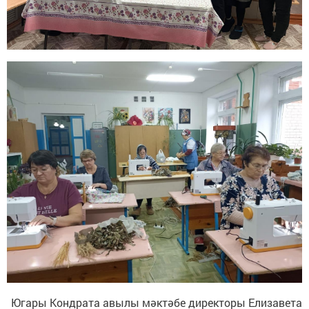
Югары Кондрата авылы мәктәбе директоры Елизавета