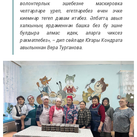
волонтерлык эшебезне маскировка
челтәрләре үреп, егетләребез өчен эчке
киемнәр тегеп дәвам итәбез. Әлбәттә, авыл
халкының ярдәменнән башка без бу эшне
булдыра алмас идек, аларга чиксез
рәхмәтлебез», – дип сөйләде Югары Кондрата
авылыннан Вера Турганова.