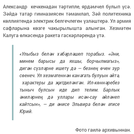
Александр кечкенәдән тәртипле, ярдәмчел булып үсә.
Зәйдә татар гимназиясен тәмамлап, Зәй политехника
көллиятендә электрик белгечлеген үзләштерә. Ул армия
сафларына көзге чакырылышта алынган. Хезмәтен
Калуга өлкәсендә ракета гаскәрләрендә үтә.
«Улыбыз белән хәбәрләшеп торабыз. «Әни,
минем барысы да яхшы, борчылмагыз»,
дигән сүзләрне ишетү дә — безнең өчен зур
сөенеч. Ул хезмәтеннән канәгать булуын әйтә,
характеры да җитдиләнгән. Ил-көннәребез
тыныч булсын иде дип телим. Барлык
әниләрнең дә уллары исән-сау әйләнеп
кайтсын», — ди әнисе Эльвира белән әтисе
Юрий.
Фото гаилә архивыннан.