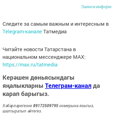
Заинск-информ
Следите за самым важным и интересным в
Telegram-канале
Татмедиа
Читайте новости Татарстана в
национальном мессенджере MАХ:
https://max.ru/tatmedia
Керәшен дөньясындагы
яңалыкларны
Телеграм-канал
да
карап барыгыз.
Хәбәрләрегезне
89172509795
номерына языгыз,
шалтыратып әйтегез.