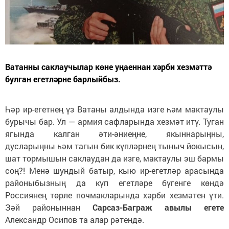
Ватанны саклаучылар көне уңаеннан хәрби хезмәттә
булган егетләрне барлыйбыз.
Һәр ир-егетнең үз Ватаны алдында изге һәм мактаулы
бурычы бар. Ул — армия сафларында хезмәт итү. Туган
ягында калган әти-әниеңне, якыннарыңны,
дусларыңны һәм тагын бик күпләрнең тыныч йокысын,
шат тормышын саклаудан да изге, мактаулы эш бармы
соң?! Менә шундый батыр, кыю ир-егетләр арасында
районыбызның да күп егетләре бүгенге көндә
Россиянең төрле почмакларында хәрби хезмәтен үти.
Зәй районыннан
Сарсаз-Баграж авылы егете
Александр Осипов та алар рәтендә.