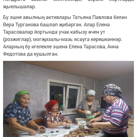
җыелышалар.
Бу эшне авылның активлары Татьяна Павлова белән
Вера Турганова башлап җибәргән. Алар Елена
Тарасовалар йортында учак кабызу өчен ут
(розжиглар), могҗизалы-мазь ясауга керешкәннәр.
Аларның бу игелекле эшенә Елена Тарасова, Анна
Федотова да кушылган.