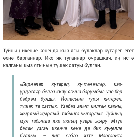
Туйның икенче көнендә кыз ягы бүләкләр күтәреп егет
өенә барганнар. Ике як туганнар очрашкач, иң истә
калганы кыз ягының түшәк сатуы булган.
«Бирнәләр күтәреп, күчтәнәчләр, каз-
үрдәкләр белән кияү ягына баруыбыз үзе бер
бәйрәм булды. Йоласына туры китереп,
түшәк тә саттык. Үзебез алып килгән казны,
җырлый-җырлый, табынга чыгардык. Туйның
мул табында ике якның үзара җыру әйтүе
белән узган икенче көне дә бик күңелле
булды», – дип хәбәр итте Маргарита