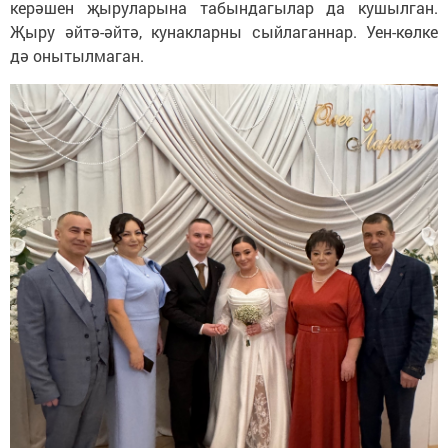
керәшен җыруларына табындагылар да кушылган.
Җыру әйтә-әйтә, кунакларны сыйлаганнар. Уен-көлке
дә онытылмаган.