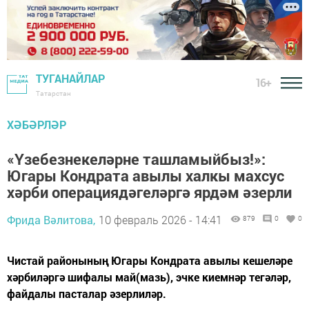
ТУГАНАЙЛАР
16+
Татарстан
ХӘБӘРЛӘР
«Үзебезнекеләрне ташламыйбыз!»:
Югары Кондрата авылы халкы махсус
хәрби операциядәгеләргә ярдәм әзерли
Фрида Вәлитова,
10 февраль 2026 - 14:41
879
0
0
Чистай районының Югары Кондрата авылы кешеләре
хәрбиләргә шифалы май(мазь), эчке киемнәр тегәләр,
файдалы пасталар әзерлиләр.