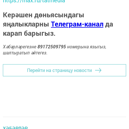
Керәшен дөньясындагы
яңалыкларны
Телеграм-канал
да
карап барыгыз.
Хәбәрләрегезне
89172509795
номерына языгыз,
шалтыратып әйтегез.
Перейти на страницу новости
ХӘБӘРЛӘР