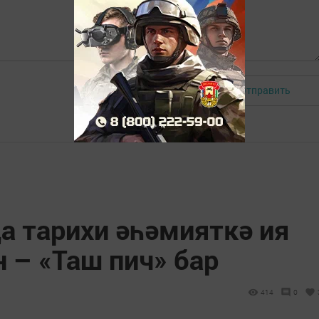
Отправить
Авторизоваться
а тарихи әһәмияткә ия
н – «Таш пич» бар
414
0