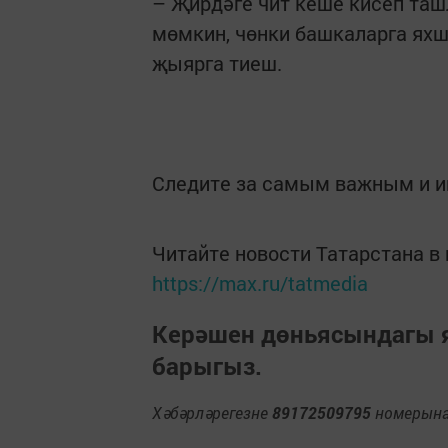
– Җирдәге чит кеше кисеп таш
мөмкин, чөнки башкаларга ях
җыярга тиеш.
Следите за самым важным и 
Читайте новости Татарстана 
https://max.ru/tatmedia
Керәшен дөньясындагы
барыгыз.
Хәбәрләрегезне
89172509795
номерына 