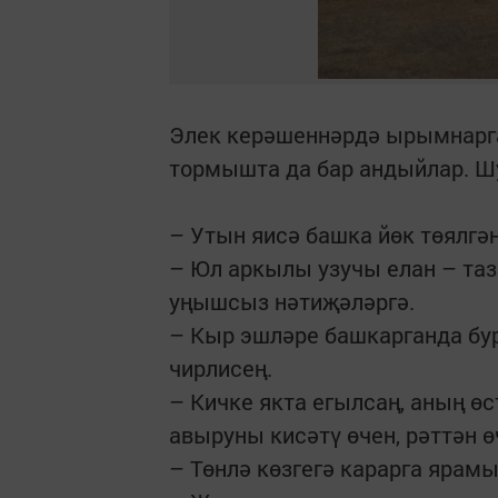
Элек керәшеннәрдә ырымнарга
тормышта да бар андыйлар. Ш
– Утын яисә башка йөк төялгән
– Юл аркылы узучы елан – таз
уңышсыз нәтиҗәләргә.
– Кыр эшләре башкарганда бур
чирлисең.
– Кичке якта егылсаң, аның ө
авыруны кисәтү өчен, рәттән ө
– Төнлә көзгегә карарга ярамы