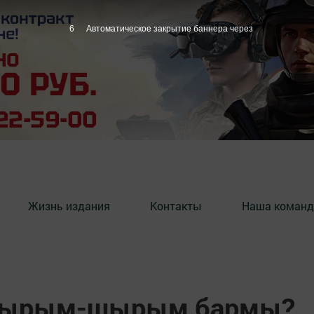
5
Автоматическое закрытие баннера через
Жизнь издания
Контакты
Наша команд
а ырым-шырым бармы?