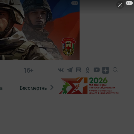
16+
а
Бессмертный полк. Кряшены