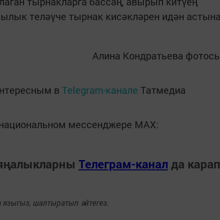
лаган тырнакларга бассаң, авырып китүең
шылык теләүче тырнак кисәкләрен идән астын
Алина Кондратьева фотос
интересным в
Telegram-канале
Татмедиа
в национальном мессенджере MАХ:
 яңалыкларны
Телеграм-канал
да кара
языгыз, шалтыратып әйтегез.