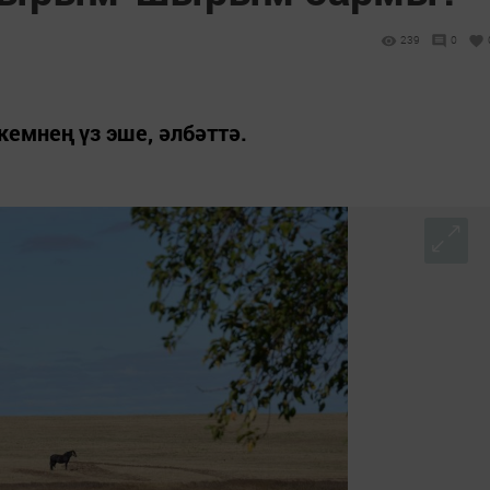
239
0
емнең үз эше, әлбәттә.