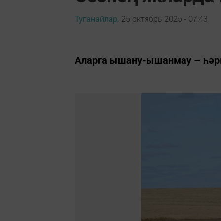
Туганайлар,
25 октябрь 2025 - 07:43
Аларга ышану-ышанмау – һәрк