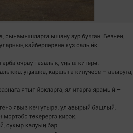
, сынамышларга ышану зур булган. Безнең
уларның кайберләренә күз салыйк.
 арба очрау тазалык, уңыш китерә.
алыкка, уңышка; каршыга килүчесе – авыруга,
азнага ятып йокларга, ял итәргә ярамый –
стенә явыз көч утыра, ул авырый башлый,
ч мәртәбә төкерергә кирәк.
й, сукыр калуың бар.