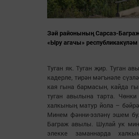
Зәй районының Сарсаз-Баграж
«Ыру агачы» республикакүләм 
Туган як. Туган җир. Туган ав
кадерле, тирән мәгънәле сүзл
кая гына бармасын, кайда гы
туган авылына тарта. Чөнки
халкының матур йола – бәйрәм
Минем фәнни-эзләнү эшем бу
Баграж авылы. Шулай ук ми
элекке заманнарда халкым