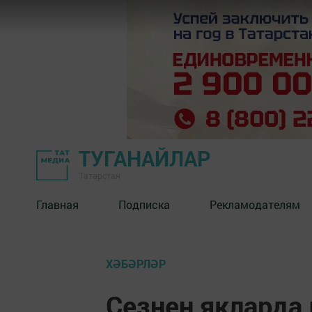
ТУГАНАЙЛАР
Татарстан
Главная
Подписка
Рекламодателям
ХӘБӘРЛӘР
Сезнең яклард