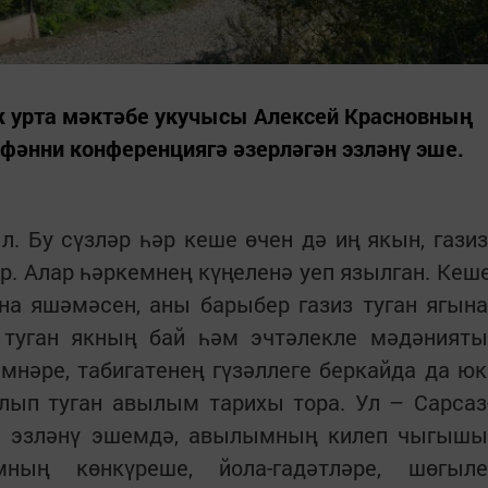
 урта мәктәбе укучысы Алексей Красновның
фәнни конференциягә әзерләгән эзләнү эше.
ыл. Бу сүзләр һәр кеше өчен дә иң якын, газиз
әр. Алар һәркемнең күңеленә уеп язылган. Кеш
на яшәмәсен, аны барыбер газиз туган ягына
 туган якның бай һәм эчтәлекле мәдәнияты
нәре, табигатенең гүзәллеге беркайда да юк
лып туган авылым тарихы тора. Ул – Сарсаз
н эзләнү эшемдә, авылымның килеп чыгышы
ның көнкүреше, йола-гадәтләре, шөгыле