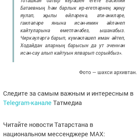
тоташкан батыр керәшен егете Василий
Батаевның һәм барлык ир-егетләрнең җиңү
яулап, җылы өйләренә, әти-әниләре,
гаиләләре янына исән-имин әйләнеп
кайтуларына өметләнәбез, ышанабыз.
Чиркәүләргә барып, күмәкләшеп иман әйтеп,
Ходайдан аларның барысын да ут эченнән
исән-сау алып кайтуын ялварып сорыйбыз».
Фото — шәхси архивтан.
Следите за самым важным и интересным в
Telegram-канале
Татмедиа
Читайте новости Татарстана в
национальном мессенджере MАХ: