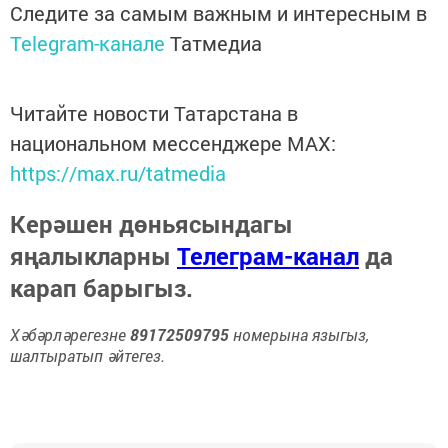
Следите за самым важным и интересным в
Telegram-канале
Татмедиа
Читайте новости Татарстана в
национальном мессенджере MАХ:
https://max.ru/tatmedia
Керәшен дөньясындагы
яңалыкларны
Телеграм-канал
да
карап барыгыз.
Хәбәрләрегезне
89172509795
номерына языгыз,
шалтыратып әйтегез.