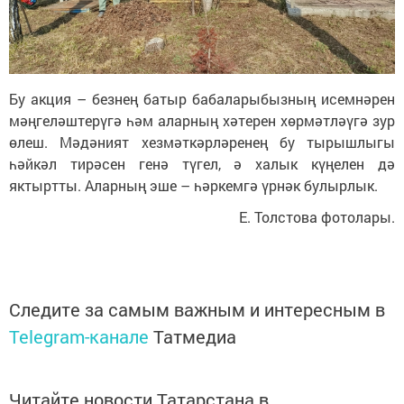
Бу акция – безнең батыр бабаларыбызның исемнәрен
мәңгеләштерүгә һәм аларның хәтерен хөрмәтләүгә зур
өлеш. Мәдәният хезмәткәрләренең бу тырышлыгы
һәйкәл тирәсен генә түгел, ә халык күңелен дә
яктыртты. Аларның эше – һәркемгә үрнәк булырлык.
Е. Толстова фотолары.
Следите за самым важным и интересным в
Telegram-канале
Татмедиа
Читайте новости Татарстана в