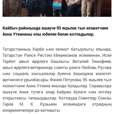
Кайбыч районында яшәүче 95 яшьлек тыл хезмәтчәне
Анна Уткинаны олы юбилее белән котладылар.
Татарстанның Хәрби һәм хезмәт батырлыгы елында,
Татарстан Рәисе Рөстәм Миңнеханов исеменнән, Иске
Тәрбит авыл җирлеге башлыгы Виталий Тимофеев,
авыл җирлеге ветераннар советы рәисе Любовь Русова
һәм социаль мәсьәләләр буенча башкарма комитет
җитәкчесе урынбасары Фәния Пeтухова, 95 яшьлек тыл
хезмәтчәне Анна Уткина янында булдылар. Соравылда
яшәүче Анна түтигә алар бәйрәм бүләге һәм котлау
открыткасы тапшырдылар. Котлауда Советлар Союзы
Герое М. К. Кузьмин исемендәге отрядның
юнармиячеләре дә катнашты.