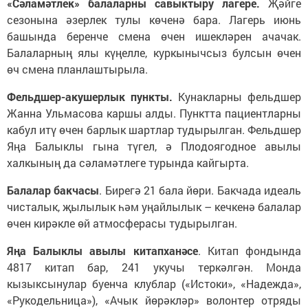
«Сәламәтлек» балаларны савыктыру лагере.
Җәйге
сезонына әзерлек тулы көченә бара. Лагерь июнь
башында беренче смена өчен ишекләрен ачачак.
Балаларның ялы күңелле, куркынычсыз булсын өчен
өч смена планлаштырыла.
Фельдшер-акушерлык пункты.
Кунакларны фельдшер
Жанна Ульмасова каршы алды. Пунктта пациентларны
кабул итү өчен барлык шартлар тудырылган. Фельдшер
Яңа Балыклы гына түгел, ә Плодоягодное авылы
халкының да сәламәтлеге турында кайгырта.
Балалар бакчасы
. Бирегә 21 бала йөри. Бакчада идеаль
чисталык, җылылык һәм уңайлылык – кечкенә балалар
өчен кирәкле өй атмосферасы тудырылган.
Яңа Балыклы авылы китапханәсе
. Китап фондында
4817 китап бар, 241 укучы теркәлгән. Монда
кызыксынулар буенча клублар («Истоки», «Надежда»,
«Рукодельница»), «Ачык йөрәкләр» волонтер отряды