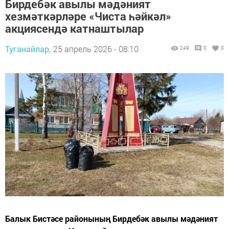
Бирдебәк авылы мәдәният
хезмәткәрләре «Чиста һәйкәл»
акциясендә катнаштылар
Туганайлар,
25 апрель 2026 - 08:10
249
0
0
Балык Бистәсе районының Бирдебәк авылы мәдәният