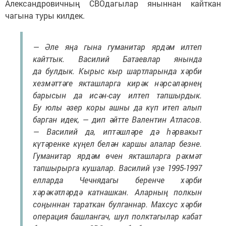
Александровичның СВОдагылар яныннан кайткан
чагына туры килдек.
— Әле яңа гына гуманитар ярдәм илтеп
кайттык. Василий Батаевлар янында
да булдык. Кырыс кыр шартларында хәрби
хезмәттәге якташларга кирәк нәрсәләрнең
барысын да исән-сау илтеп тапшырдык.
Бу юлы әзер коры ашны да күп итеп алып
барган идек, — дип әйтте Валентин Атласов.
— Василий да, иптәшләре дә һәрвакыт
күтәренке күңел белән каршы алалар безне.
Гуманитар ярдәм өчен якташларга рәхмәт
тапшырырга кушалар. Василий үзе 1995-1997
елларда Чечнядагы беренче хәрби
хәрәкәтләрдә катнашкан. Аларның полкын
соңыннан тараткан булганнар. Махсус хәрби
операция башлангач, шул полктагылар кабат