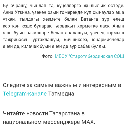
Бу очрашу, чынлап та, күңелләргә җылылык өстәде.
Анна Уткина, үзенең озын гомерендә күп сынаулар аша
үткән, тылдагы хезмәте белән Ватанга зур өлеш
керткән кеше буларак, һәрвакыт хөрмәткә лаек. Аның
яшь буын вәкилләре белән аралашуы, үзенең тормыш
тәҗрибәсен уртаклашуы, һичшиксез, юнармиячеләр
өчен дә, киләчәк буын өчен дә зур сабак булды.
Фото:
МБОУ "Старотябердинская СОШ
Следите за самым важным и интересным в
Telegram-канале
Татмедиа
Читайте новости Татарстана в
национальном мессенджере MАХ: