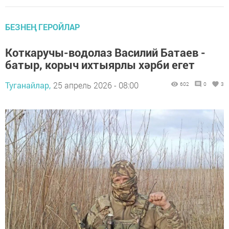
БЕЗНЕҢ ГЕРОЙЛАР
Коткаручы-водолаз Василий Батаев -
батыр, корыч ихтыярлы хәрби егет
Туганайлар,
25 апрель 2026 - 08:00
602
0
3