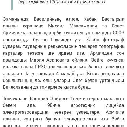
бергә җыелып, СВОда хәрби бурыч үтиләр.
Заманында Василийның әтисе, Кабан Бастырык
авылы керәшене Михаил Максимович та Совет
Армиясенә алынып, хәрби хезмәтен ул заманда СССР
составында булган Грузиядә үтә. Хәрби фотограф
буларак, тауларның рельефларын төшереп топографик
карталар төзергә дә ярдәм итә. Армиядән соң
авылдашы Мария Асаповага өйләнә. Зәйгә күченеп,
ирле-хатынлы ГРЭС төзелешендә һәм башка тармакта
эшлиләр. Тату гаиләдә 4 малай үсә. Кызганыч, гаилә
башлыгының да, олы уллары Олег белән уртанчысы
Вячеславның да гомерләре кыска була…
Төпчекләре Василий Зәйдәге 1нче интернат-мәктәптә
белем ала. 98нче агротехник лицейда
электрогазосварщик һөнәрен үзләштерә. Армиягә
алынып, контракт буенча Чечняда хезмәт итә. Зәйгә
кайткач, махсус курслар үтеп, коткаручы-водолаз