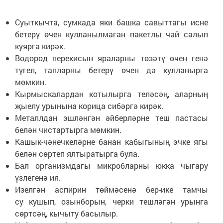
Суыткычта, сумкада яки башка савыттагы исне
бетерү өчен кулланылмаган пакетлы чәй салып
куярга кирәк.
Водород перекисын яраларны төзәтү өчен генә
түгел, тапларны бетерү өчен дә кулланырга
мөмкин.
Кырмыскалардан котылырга теләсәң, аларның
җыелу урынына корица сибәргә кирәк.
Металлдан эшләнгән әйберләрне теш пастасы
белән чистартырга мөмкин.
Кашык-чәнечкеләрне банан кабыгының эчке ягы
белән сөртеп ялтыратырга була.
Бал организмдагы микробларны юкка чыгару
үзлегенә ия.
Изелгән аспирин төймәсенә бер-ике тамчы
су кушып, озынборын, черки тешләгән урынга
сөртсәң, кычыту басылыр.