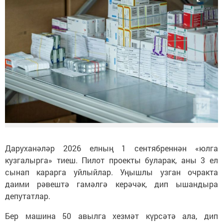
Даруханәләр 2026 елның 1 сентябреннән «юлга
кузгалырга» тиеш. Пилот проекты буларак, аны 3 ел
сынап карарга уйлыйлар. Уңышлы узган очракта
даими рәвештә гамәлгә керәчәк, дип ышандыра
депутатлар.
Бер машина 50 авылга хезмәт күрсәтә ала, дип