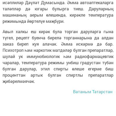
исәплиләр Дәүләт Думасында. Әмма автоаптекаларга
таләпләр дә югары булырга тиеш. Даруларның
машинаның аерым өлешендә, кирәкле температура
режимында йөртелүе мәҗбүри.
Авыл халкы еш кирәк була торган даруларга гына
түгел, рецепт буенча бирелә торганнарына да алдан
заказ биреп куя алачак. Әмма искәрмә дә бар.
Психотроп һәм наркотик матдәләр булган препаратлар,
шулай ук иммунобиологик һәм радиофармацевтик
чаралар, температура режимы унбиш градустан түбән
булган дарулар, этил спирты өлеше егерме биш
проценттан артык булган спиртлы препаратлар
җибәрелмәячәк.
Ватаным Татарстан