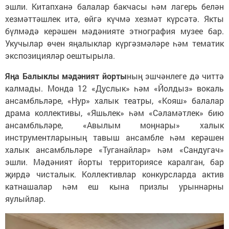
эшли. Китапханә балалар бакчасы һәм лагерь белән
хезмәттәшлек итә, өйгә күчмә хезмәт күрсәтә. Якты
бүлмәдә керәшен мәдәнияте этнография музее бар.
Укучылар өчен яңалыклар күргәзмәләре һәм тематик
экспозицияләр оештырыла.
Яңа Балыклы мәдәният йорты
ның эшчәнлеге дә читтә
калмады. Монда 12 «Дуслык» һәм «Йолдыз» вокаль
ансамбльләре, «Нур» халык театры, «Кояш» балалар
драма коллективы, «Яшьлек» һәм «Сәламәтлек» бию
ансамбльләре, «Авылым моңнары» халык
инструментларының тавыш ансамбле һәм керәшен
халык ансамбльләре «Туганайлар» һәм «Сандугач»
эшли. Мәдәният йорты территориясе каралган, бар
җирдә чисталык. Коллективлар конкурсларда актив
катнашалар һәм еш кына призлы урыннарны
яулыйлар.