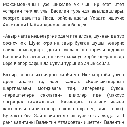
Максимовичның үзе шикелле үк чын ир егет итеп
үстергән төпчек улы Василий турында авылдашлары,
хәзерге вакытта Лаеш районындагы Усадта яшәүче
Анастасия Шәймәрданова аша белдек.
«Авыр чакта кешеләргә ярдәм итә алсаң, шуннан да зур
сөенеч юк. Шуңа күрә иң авыр булган шушы һөнәрне
сайлаганмындыр», дигән сүзләре коткаручы-водолаз
Василий Батаевның ни өчен махсус хәрби операциядә
беренчеләр сафында булуы турында ачык сөйли.
Батыр, корыч ихтыярлы хәрби ул. Ике мәртәбә үзенә
дрон эләгеп тә, исән калган. «Кошчык»ларның
шартламавы могҗизага тиң, элгәреләр булса,
«пәриштәләре саклаган» диярләр иде (махсус
операция тәмамланып, Казандагы гаиләсе янына
кайтканчы пәриштәләр саклап йөртсен, дип телик).
Бу хакта без Зәй шәһәрендә яшәүче отставкадагы II
ранг капитаны Валентин Атласовтан ишеттек. Валентин