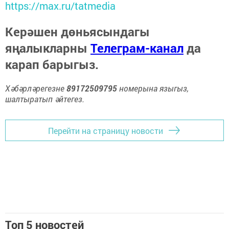
https://max.ru/tatmedia
Керәшен дөньясындагы
яңалыкларны
Телеграм-канал
да
карап барыгыз.
Хәбәрләрегезне
89172509795
номерына языгыз,
шалтыратып әйтегез.
Перейти на страницу новости
Топ 5 новостей