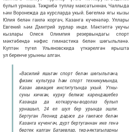
булып урнаша. Тәҗрибә туплау максатыннан, Чаллыда
һәм Воронежда да курсларда укый. Бөгелмә ягы кызы
Юлия белән гаилә коргач, Казанга күченәләр. Уллары
Евгений һәм Дмитрий зурлар инде. Мәктәптә укучы
кызлары Олеся Олимпия резервындагы спорт
мәктәбендә нәфис гимнастика белән шөгыльләнә.
Күптән түгел Ульяновскида үткәрелгән ярышта
ул беренче урынны алган.
«Василий яшьтән спорт белән шөгыльләнә,
физик культура һәм спорт техникумында,
Казан авиация институтында укый. Утны-
суны кичкән, курку белмәс карендәшебез
Казанда да коткаручы-водолаз булып
урнашып, 24 ел шул бер урында эшли.
Бертуган Леонид дәдәсе дә гаиләсе белән
Казанга күченгәч, дүрт бертуганнан ике генә
бөртек калган Батаевлар, тирә-яктагыларны