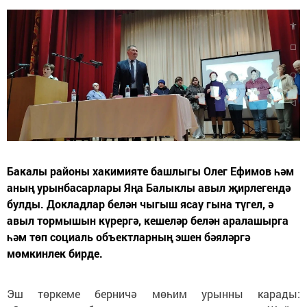
Бакалы районы хакимияте башлыгы Олег Ефимов һәм
аның урынбасарлары Яңа Балыклы авыл җирлегендә
булды. Докладлар белән чыгыш ясау гына түгел, ә
авыл тормышын күрергә, кешеләр белән аралашырга
һәм төп социаль объектларның эшен бәяләргә
мөмкинлек бирде.
Эш төркеме берничә мөһим урынны карады: