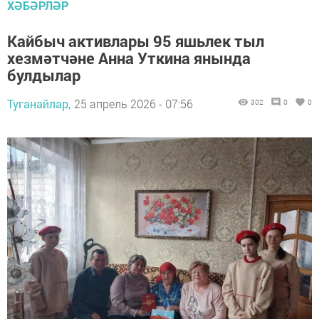
ХӘБӘРЛӘР
Кайбыч активлары 95 яшьлек тыл
хезмәтчәне Анна Уткина янында
булдылар
Туганайлар,
25 апрель 2026 - 07:56
302
0
0