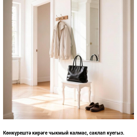
Көнкүрештә кирәге чыкмый калмас, саклап куегыз.