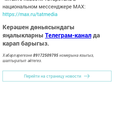
национальном мессенджере MАХ:
https://max.ru/tatmedia
Керәшен дөньясындагы
яңалыкларны
Телеграм-канал
да
карап барыгыз.
Хәбәрләрегезне
89172509795
номерына языгыз,
шалтыратып әйтегез.
Перейти на страницу новости