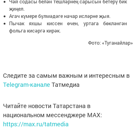
Чәй содасы белән тешләрнең сарысын бетерү бик
җиңел.
Агач күмере бүлмәдәге начар исләрне җыя.
Пычак яхшы киссен өчен, уртага бөкләнгән
фольга кисәргә кирәк.
Фото: «Туганайлар»
Следите за самым важным и интересным в
Telegram-канале
Татмедиа
Читайте новости Татарстана в
национальном мессенджере MАХ:
https://max.ru/tatmedia