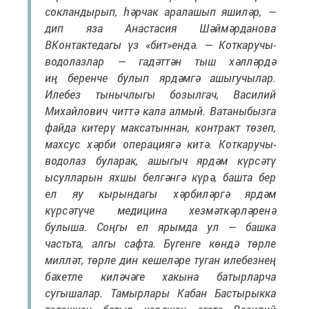
сокландырып, һәрчак аралашып яшиләр, —
дип яза Анастасия Шәймәрданова
ВКонтактедагы үз «бит»ендә. — Коткаручы-
водолазлар — гадәттән тыш хәлләрдә
иң беренче булып ярдәмгә ашыгучылар.
Илебез тынычлыгы бозылгач, Василий
Михайлович читтә кала алмый. Ватаныбызга
файда китерү максатыннан, контракт төзеп,
махсус хәрби операциягә китә. Коткаручы-
водолаз буларак, ашыгыч ярдәм күрсәтү
ысулларын яхшы белгәнгә күрә, башта бер
ел яу кырындагы хәрбиләргә ярдәм
күрсәтүче медицина хезмәткәрләренә
булыша. Соңгы ел ярымда ул — башка
частьта, алгы сафта. Бүгенге көндә төрле
милләт, төрле дин кешеләре туган илебезнең
бәхетле киләчәге хакына батырларча
сугышалар. Тамырлары Кабан Бастырыкка