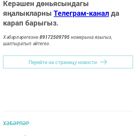
Керәшен дөньясындагы
яңалыкларны
Телеграм-канал
да
карап барыгыз.
Хәбәрләрегезне
89172509795
номерына языгыз,
шалтыратып әйтегез.
Перейти на страницу новости
ХӘБӘРЛӘР