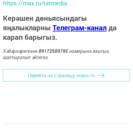
https://max.ru/tatmedia
Керәшен дөньясындагы
яңалыкларны
Телеграм-канал
да
карап барыгыз.
Хәбәрләрегезне
89172509795
номерына языгыз,
шалтыратып әйтегез.
Перейти на страницу новости