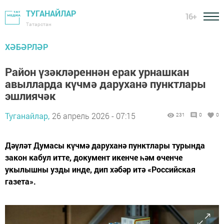
ТУГАНАЙЛАР
16+
Татарстан
ХӘБӘРЛӘР
Район үзәкләреннән ерак урнашкан
авылларда күчмә даруханә пунктлары
эшлиячәк
Туганайлар,
26 апрель 2026 - 07:15
231
0
0
Дәүләт Думасы күчмә даруханә пунктлары турында
закон кабул итте, документ икенче һәм өченче
укылышны узды инде, дип хәбәр итә «Российская
газета».