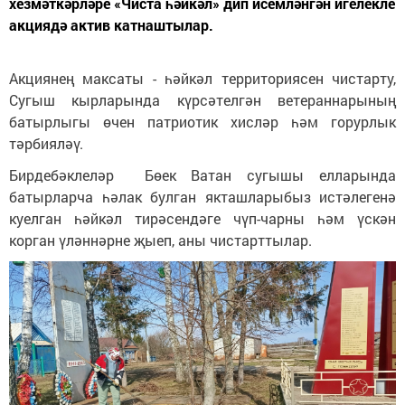
хезмәткәрләре «Чиста һәйкәл» дип исемләнгән игелекле
акциядә актив катнаштылар.
Акциянең максаты - һәйкәл территориясен чистарту,
Сугыш кырларында күрсәтелгән ветераннарының
батырлыгы өчен патриотик хисләр һәм горурлык
тәрбияләү.
Бирдебәклеләр Бөек Ватан сугышы елларында
батырларча һәлак булган якташларыбыз истәлегенә
куелган һәйкәл тирәсендәге чүп-чарны һәм үскән
корган үләннәрне җыеп, аны чистарттылар.