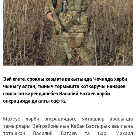
Зәй егете, сроклы хезмәте вакытында Чечняда хәрби
чыныгу алган, тыныч тормышта коткаручы һөнәрен
сайлаган карендәшебез Василий Батаев хәрби
операциядә дә алгы сафта.
Махсус хәрби операциядәге якташлар арасында
тамырлары Зәй районының Кабан Бастырык авылына
тоташкан Василий Батаев та бар. Михаил