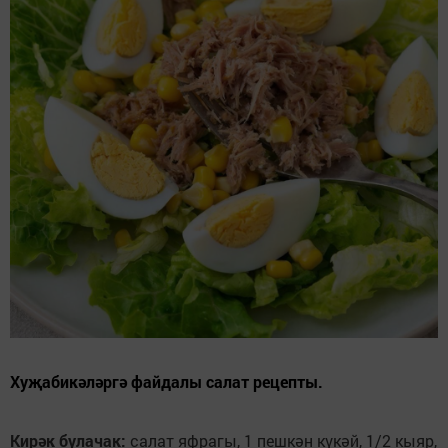
Хуҗабикәләргә файдалы салат рецепты.
Кирәк булачак:
салат яфрагы, 1 пешкән күкәй, 1/2 кыяр,