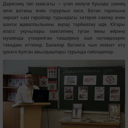
Дәреснең төп максаты — үсеп килүче буында үзенең
кече ватаны өчен горурлык хисе, Ватан тарихына
хөрмәт һәм геройлар турындагы хәтерне саклау өчен
шәхси җаваплылыкны аңлау тәрбияләү иде. Югары
класс укучылары мәктәпнең туган якны өйрәнү
музеенда үткәрелгән тикшеренү эше нәтиҗәләрен
тәкъдим иттеләр. Балалар Ватанга чын хезмәт итү
үрнәге булган авылдашлары турында сөйләделәр.