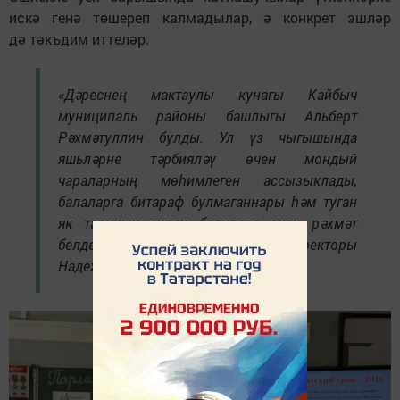
искә генә төшереп калмадылар, ә конкрет эшләр
дә тәкъдим иттеләр.
«Дәреснең мактаулы кунагы Кайбыч
муниципаль районы башлыгы Альберт
Рәхмәтуллин булды. Ул үз чыгышында
яшьләрне тәрбияләү өчен мондый
чараларның мөһимлеген ассызыклады,
балаларга битараф булмаганнары һәм туган
як тарихын тирән белүләре өчен рәхмәт
белдерде», — дип сөйләде мәктәп директоры
Надежда Макарова.