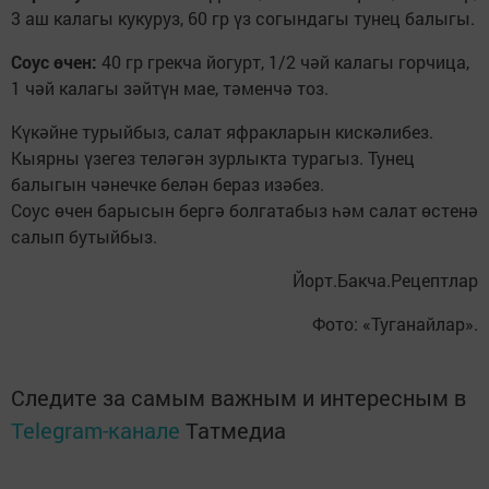
3 аш калагы кукуруз, 60 гр үз согындагы тунец балыгы.
Соус өчен:
40 гр грекча йогурт, 1/2 чәй калагы горчица,
1 чәй калагы зәйтүн мае, тәменчә тоз.
Күкәйне турыйбыз, салат яфракларын кискәлибез.
Кыярны үзегез теләгән зурлыкта турагыз. Тунец
балыгын чәнечке белән бераз изәбез.
Соус өчен барысын бергә болгатабыз һәм салат өстенә
салып бутыйбыз.
Йорт.Бакча.Рецептлар
Фото: «Туганайлар».
Следите за самым важным и интересным в
Telegram-канале
Татмедиа