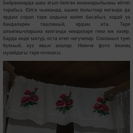
Бәйрәмнәрдә шәм ягып белгән иманнарыбызны әйтеп
торабыз. Юлга чыкканда, әшәке болытлар кигәндә дә
ярдәм сорап тәре алдына килеп басабыз, ходай үз
бәндәләрен ташламый, ярдәм итә. Тәре
алъяпкычларына килгәндә ниндиләре генә юк хәзер.
Барда инде матур, оста итеп чигүчеләр. Сокланып туеп
булмый, күз явын алалар. Икенче фото безнең
музейдагы тәре почмагы.