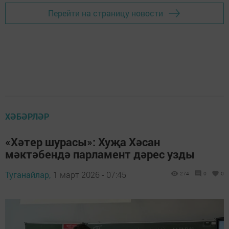
Перейти на страницу новости
ХӘБӘРЛӘР
«Хәтер шурасы»: Хуҗа Хәсан
мәктәбендә парламент дәрес узды
Туганайлар,
1 март 2026 - 07:45
274
0
0