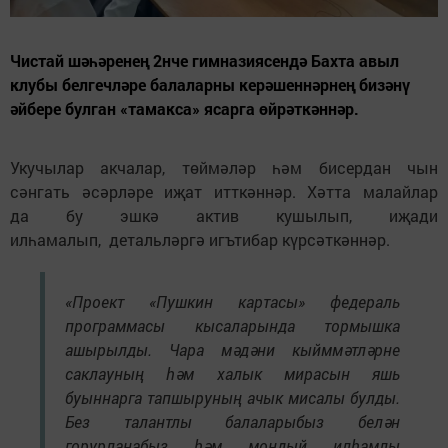
Чистай шәһәренең 2нче гимназиясендә Бахта авыл
клубы белгечләре балаларны керәшеннәрнең бизәнү
әйбере булган «тамакса» ясарга өйрәткәннәр.
Укучылар акчалар, төймәләр һәм бисердан чын
сәнгать әсәрләре иҗат итткәннәр. Хәтта малайлар
да бу эшкә актив кушылып, иҗади
илһамалып, детальләргә игътибар күрсәткәннәр.
«Проект «Пушкин картасы» федераль
программасы кысаларында тормышка
ашырылды. Чара мәдәни кыйммәтләрне
саклауның һәм халык мирасын яшь
буыннарга тапшыруның ачык мисалы булды.
Без талантлы балаларыбыз белән
горурланабыз һәм мондый илһамлы