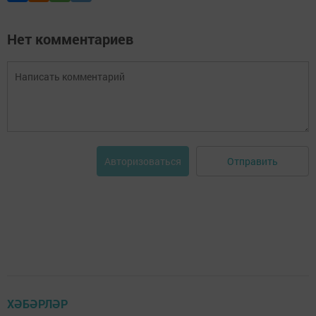
Нет комментариев
Отправить
Авторизоваться
ХӘБӘРЛӘР