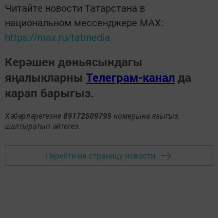
Читайте новости Татарстана в
национальном мессенджере MАХ:
https://max.ru/tatmedia
Керәшен дөньясындагы
яңалыкларны
Телеграм-канал
да
карап барыгыз.
Хәбәрләрегезне
89172509795
номерына языгыз,
шалтыратып әйтегез.
Перейти на страницу новости