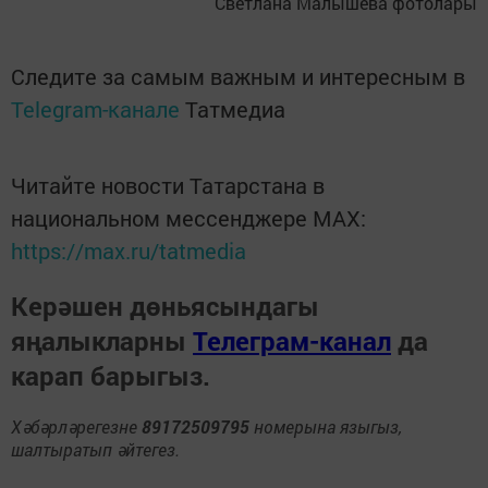
Светлана Малышева фотолары
Следите за самым важным и интересным в
Telegram-канале
Татмедиа
Читайте новости Татарстана в
национальном мессенджере MАХ:
https://max.ru/tatmedia
Керәшен дөньясындагы
яңалыкларны
Телеграм-канал
да
карап барыгыз.
Хәбәрләрегезне
89172509795
номерына языгыз,
шалтыратып әйтегез.