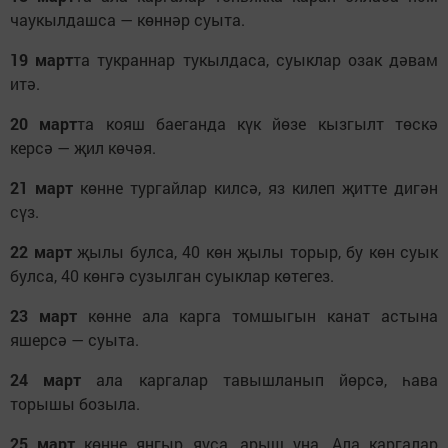
чаукылдашса — көннәр суыта.
19 март
та тукраннар тукылдаса, суыклар озак дәвам
итә.
20 март
та кояш баеганда күк йөзе кызгылт төскә
керсә — җил көчәя.
21 март
көнне тургайлар килсә, яз килеп җитте дигән
сүз.
22 март
җылы булса, 40 көн җылы торыр, бу көн суык
булса, 40 көнгә сузылган суыклар көтегез.
23 март
көнне ала карга томшыгын канат астына
яшерсә — суыта.
24 март
ала каргалар тавышланып йөрсә, һава
торышы бозыла.
25 март
көнне яңгыр яуса, арыш уңа. Ала каргалар