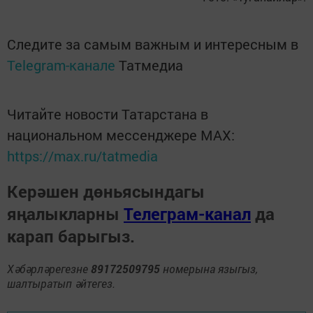
Следите за самым важным и интересным в
Telegram-канале
Татмедиа
Читайте новости Татарстана в
национальном мессенджере MАХ:
https://max.ru/tatmedia
Керәшен дөньясындагы
яңалыкларны
Телеграм-канал
да
карап барыгыз.
Хәбәрләрегезне
89172509795
номерына языгыз,
шалтыратып әйтегез.