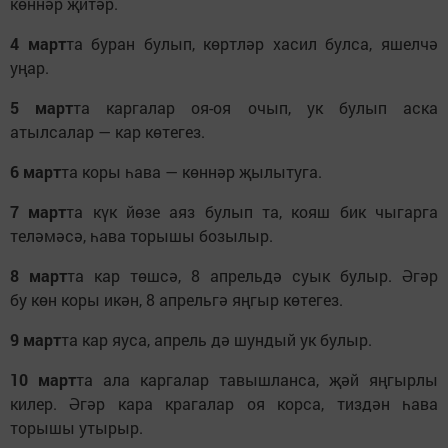
көннәр җитәр.
4 март
та буран булып, көртләр хасил булса, яшелчә
уңар.
5 март
та каргалар оя-оя очып, ук булып аска
атылсалар — кар көтегез.
6 март
та коры һава — көннәр җылытуга.
7 март
та күк йөзе аяз булып та, кояш бик чыгарга
теләмәсә, һава торышы бозылыр.
8 март
та кар төшсә, 8 апрельдә суык булыр. Әгәр
бу көн коры икән, 8 апрельгә яңгыр көтегез.
9 март
та кар яуса, апрель дә шундый ук булыр.
10 март
та ала каргалар тавышланса, җәй яңгырлы
килер. Әгәр кара крагалар оя корса, тиздән һава
торышы утырыр.