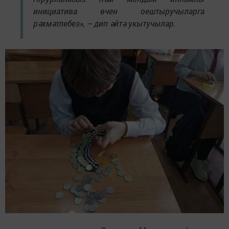
инициатива өчен оештыручыларга
рәхмәтлебез», – дип әйтә укытучылар.