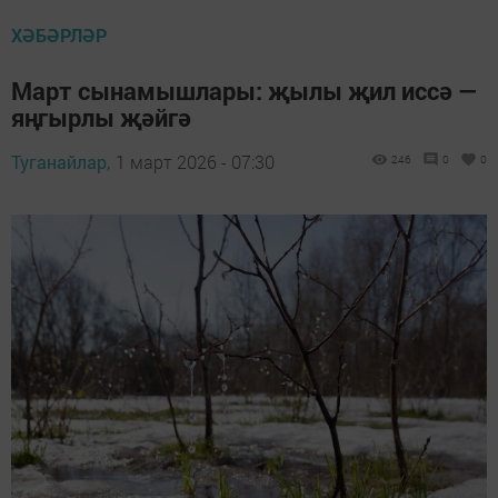
ХӘБӘРЛӘР
Март сынамышлары: җылы җил иссә —
яңгырлы җәйгә
Туганайлар,
1 март 2026 - 07:30
246
0
0