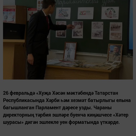
26 февральдә «Хуҗа Хәсән мәктәбендә Татарстан
Республикасында Хәрби һәм хезмәт батырлыгы елына
багышланган Парламент дәресе узды. Чараны
директорның тәрбия эшләре буенча киңәшчесе «Хәтер
шурасы» дигән эшлекле уен форматында үткәрде.