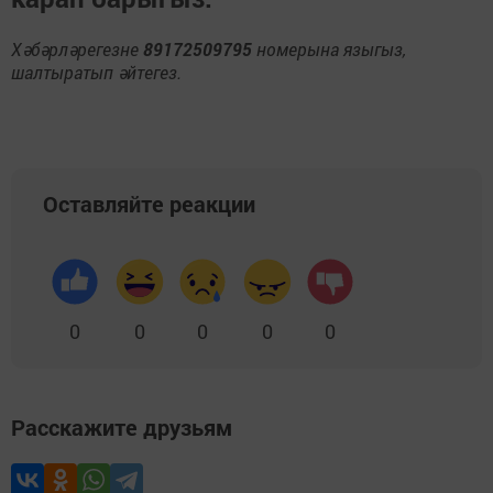
Хәбәрләрегезне
89172509795
номерына языгыз,
шалтыратып әйтегез.
Оставляйте реакции
0
0
0
0
0
Расскажите друзьям