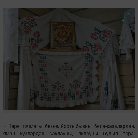
– Тәре почмагы безне, йортыбызны бәла-казалардан,
яман күзләрдән саклаучы, яклаучы булып тора.