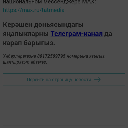
национальном мессенджере MАХ:
https://max.ru/tatmedia
Керәшен дөньясындагы
яңалыкларны
Телеграм-канал
да
карап барыгыз.
Хәбәрләрегезне
89172509795
номерына языгыз,
шалтыратып әйтегез.
Перейти на страницу новости