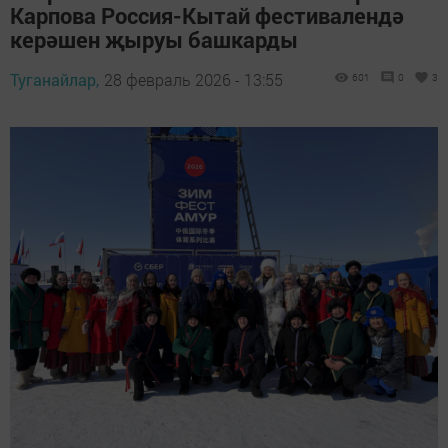
Карпова Россия-Кытай фестивалендә
керәшен җыруы башкарды
Туганайлар,
28 февраль 2026 - 13:55
601
0
3