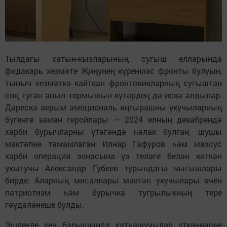
Тылдагы хатын-кызларының сугыш елларында
фидакарь хезмәте Җиңүнең күренмәс фронты булуын,
тыныч хезмәткә кайткан фронтовикларның сугыштан
соң туган авыл тормышын күтәрдең дә искә алдылар.
Дәрескә аерым эмоциональ яңгырашны укучыларның
бүгенге заман геройлары — 2024 елның декабрендә
хәрби бурычларны үтәгәндә һәлак булган, шушы
мәктәпне тәмамлаган Илнар Гафуров һәм махсус
хәрби операция зонасына үз теләге белән киткән
укытучы Александр Губеев турындагы чыгышлары
бирде. Аларның мисаллары мәктәп укучылары өчен
патриотизм һәм бурычка тугрылыкның тере
гәүдәләнеше булды.
Эшлекле уен барышында катнашучылар үткәннәрне