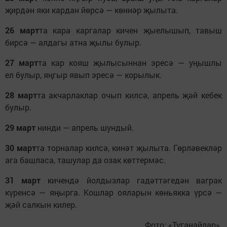
җирдән яки кардан йөрсә — көннәр җылыта.
26 март
та кара каргалар кичен җыелышып, тавыш
бирсә — алдагы атна җылы булыр.
27 март
та кар кояш җылысыннан эресә — уңышлы
ел булыр, яңгыр явып эресә — корылык.
28 март
та акчарлаклар очып килсә, апрель җәй кебек
булыр.
29 март
нинди — апрель шундый.
30 март
та торналар килсә, кинәт җылыта. Гөрләвекләр
ага башласа, ташулар да озак көттермәс.
31 март
кичендә йолдызлар гадәттәгедән ваграк
күренсә — яңырга. Кошлар ояларын көньякка үрсә —
җәй салкын килер.
Фото: «Туганайлар».