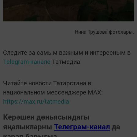
Нина Трушова фотолары.
Следите за самым важным и интересным в
Telegram-канале
Татмедиа
Читайте новости Татарстана в
национальном мессенджере MАХ:
https://max.ru/tatmedia
Керәшен дөньясындагы
яңалыкларны
Телеграм-канал
да
карап барыгыз.