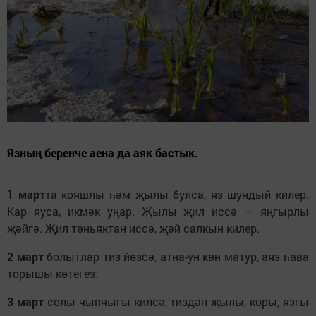
Язның беренче аена да аяк бастык.
1 март
та кояшлы һәм җылы булса, яз шундый килер.
Кар яуса, икмәк уңар. Җылы җил иссә — яңгырлы
җәйгә. Җил төньяктан иссә, җәй салкын килер.
2 март
болытлар тиз йөзсә, атна-ун көн матур, аяз һава
торышы көтегез.
3 март
солы чыпчыгы килсә, тиздән җылы, коры, язгы