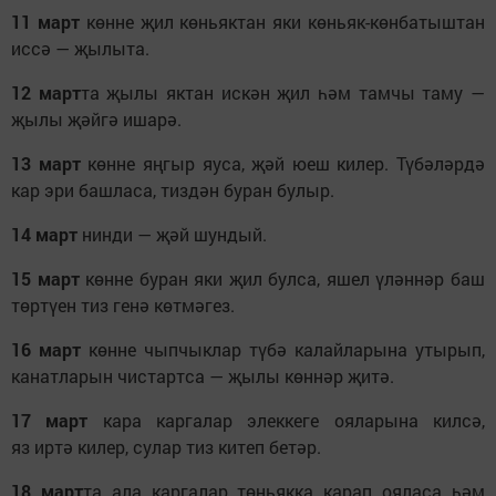
11 март
көнне җил көньяктан яки көньяк-көнбатыштан
иссә — җылыта.
12 март
та җылы яктан искән җил һәм тамчы таму —
җылы җәйгә ишарә.
13 март
көнне яңгыр яуса, җәй юеш килер. Түбәләрдә
кар эри башласа, тиздән буран булыр.
14 март
нинди — җәй шундый.
15 март
көнне буран яки җил булса, яшел үләннәр баш
төртүен тиз генә көтмәгез.
16 март
көнне чыпчыклар түбә калайларына утырып,
канатларын чистартса — җылы көннәр җитә.
17 март
кара каргалар элеккеге ояларына килсә,
яз иртә килер, сулар тиз китеп бетәр.
18 март
та ала каргалар төньякка карап ояласа һәм