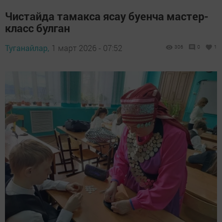
Чистайда тамакса ясау буенча мастер-
класс булган
Туганайлар,
1 март 2026 - 07:52
306
0
1