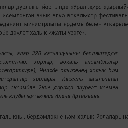
ыклар дуслыгы йортында «Урал җире җырлый
 исемләнгән ачык өлкә вокаль-хор фестиваль
әдәният министрлыгы ярдәме белән үткәрелә
бе дәүләт халык иҗаты үзәге».
чыкты, алар 320 катнашучыны берләштерде:
солистлар, хорлар, вокаль ансамбльләр
атегорияләре), Чиләбе өлкәсенең халык һәм
ветераннар хорлары. Кассель авылыннан
ор ансамбле 2нче дәрәҗә лауреат исемен
ель клубы җитәкчесе Алена Артемьева.
алыкны, бердәмләкне һәм халык йолаларын