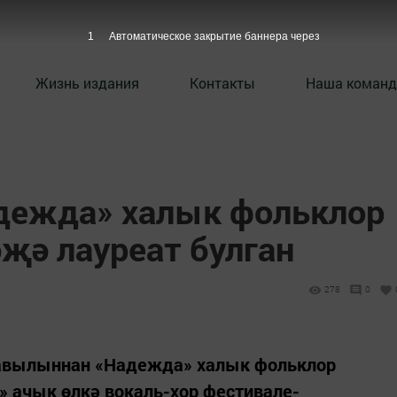
Жизнь издания
Контакты
Наша команд
дежда» халык фольклор
әҗә лауреат булган
278
0
 авылыннан «Надежда» халык фольклор
 ачык өлкә вокаль-хор фестивале-