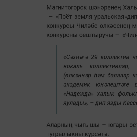
Магнитогорск шәһәренең Хал
– «Поёт земля уральская»дип
конкурсы Чиләбе өлкәсенең м
конкурсны оештыручы – «Чилә
«Сәхнәгә 29 коллектив 
вокаль коллективлар, 
(өлкәннәр һәм балалар к
академик юнәлештәге 
«Надежда» халык фолькл
яулады», – дип язды Касс
Аларның чыгышы – югары ост
тугрылыкны күрсәтә.