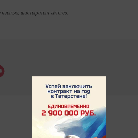
языгыз, шалтыратып әйтегез.