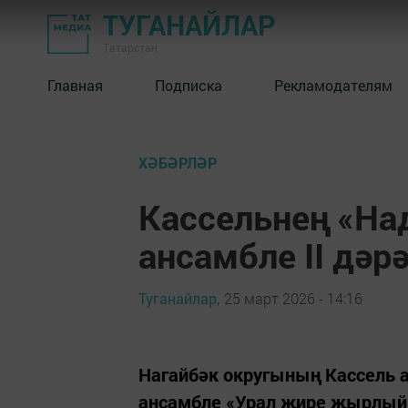
ТУГАНАЙЛАР
Татарстан
Главная
Подписка
Рекламодателям
ХӘБӘРЛӘР
Кассельнең «На
ансамбле II дәр
Туганайлар,
25 март 2026 - 14:16
Нагайбәк округының Кассель
ансамбле «Урал җире җырлый»