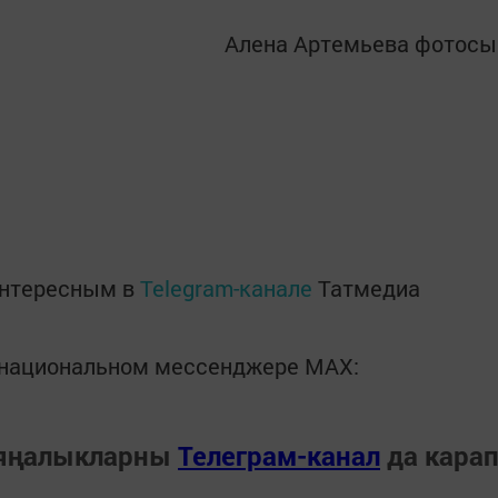
Алена Артемьева фотосы
интересным в
Telegram-канале
Татмедиа
в национальном мессенджере MАХ:
 яңалыкларны
Телеграм-канал
да кара