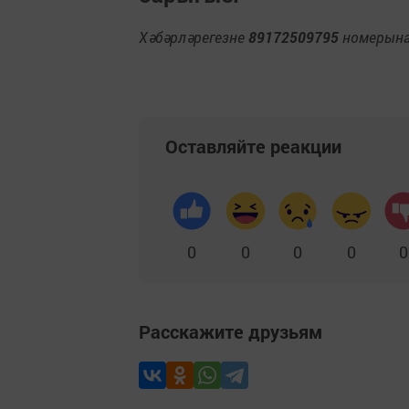
Хәбәрләрегезне
89172509795
номерына 
Оставляйте реакции
0
0
0
0
0
Расскажите друзьям