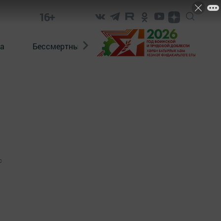
16+
а
Бессмертный полк. Кряшены
0