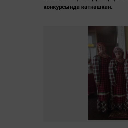
конкурсында катнашкан.