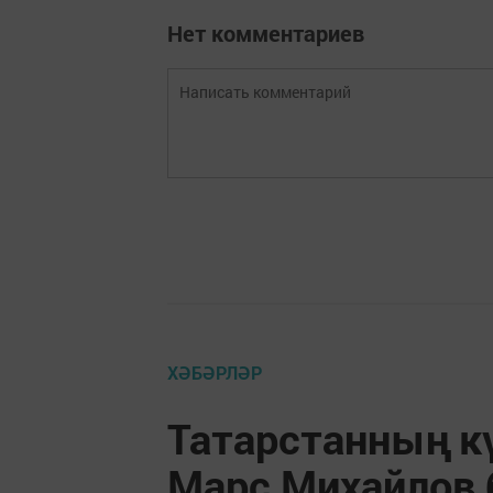
Нет комментариев
ХӘБӘРЛӘР
Татарстанның кү
Марс Михайлов 