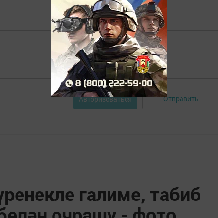
Отправить
Авторизоваться
ренекле галиме, табиб
белән очрашу - фото