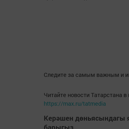
Следите за самым важным и 
Читайте новости Татарстана 
https://max.ru/tatmedia
Керәшен дөньясындагы
барыгыз.