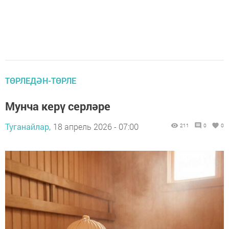
ТӨРЛЕДӘН-ТӨРЛЕ
Мунча керү серләре
Туганайлар,
18 апрель 2026 - 07:00
211
0
0