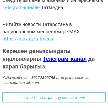
Telegram-канале
Татмедиа
Читайте новости Татарстана в
национальном мессенджере MАХ:
https://max.ru/tatmedia
Керәшен дөньясындагы
яңалыкларны
Телеграм-канал
да
карап барыгыз.
Хәбәрләрегезне
89172509795
номерына языгыз,
шалтыратып әйтегез.
Перейти на страницу новости