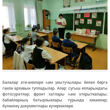
Балалар әти-әниләре һәм укытучылары белән бергә
гаилә архивын тупладылар. Алар: сугыш елларындагы
фотосурәтләр; фронт хатлары һәм открыткалары;
бабайларның батырлыклары турында хикәяләр;
бүләкләү документлары күчермәләре.