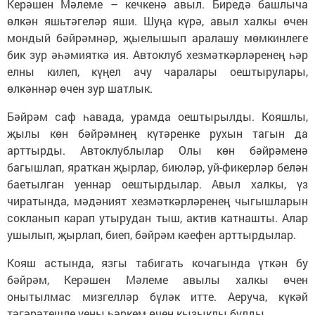
Керәшен Мәлеме – кечкенә авыл. Биредә башлыча
өлкән яшьтәгеләр яши. Шуңа күрә, авыл халкы өчен
мондый бәйрәмнәр, җыелышып аралашу мөмкинлеге
бик зур әһәмияткә ия. Автоклуб хезмәткәрләренең һәр
елны килеп, күңел ачу чаралары оештырулары,
өлкәннәр өчен зур шатлык.
Бәйрәм саф һавада, урамда оештырылды. Кояшлы,
җылы көн бәйрәмнең күтәренке рухын тагын да
арттырды. Автоклублылар Олы көн бәйрәменә
багышлап, яраткан җырлар, биюләр, уй-фикерләр белән
баетылган уеннар оештырдылар. Авыл халкы, үз
чиратында, мәдәният хезмәткәрләренең чыгышларын
сокланып карап утырудан тыш, актив катнашты. Алар
ушылып, җырлап, биеп, бәйрәм кәефен арттырдылар.
Кояш астында, язгы табигать кочагында үткән бу
бәйрәм, Керәшен Мәлеме авылы халкы өчен
онытылмас мизгелләр бүләк итте. Аеруча, күкәй
тәгәрәтешле уены һәркем өчен кызыклы булды.