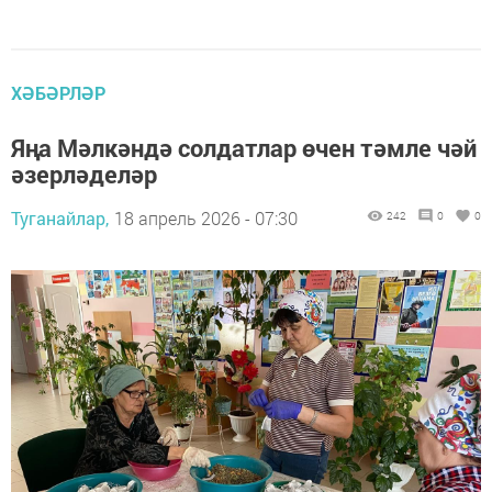
ХӘБӘРЛӘР
Яңа Мәлкәндә солдатлар өчен тәмле чәй
әзерләделәр
Туганайлар,
18 апрель 2026 - 07:30
242
0
0