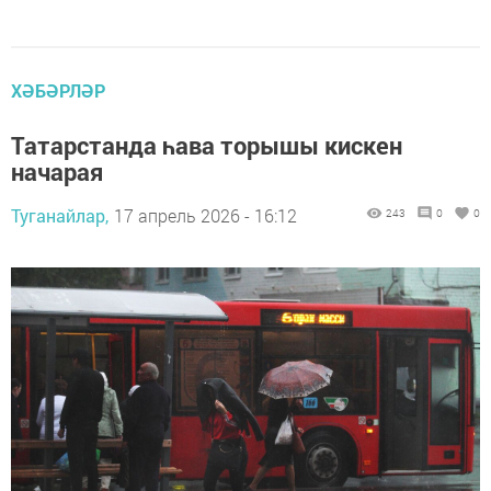
ХӘБӘРЛӘР
Татарстанда һава торышы кискен
начарая
Туганайлар,
17 апрель 2026 - 16:12
243
0
0