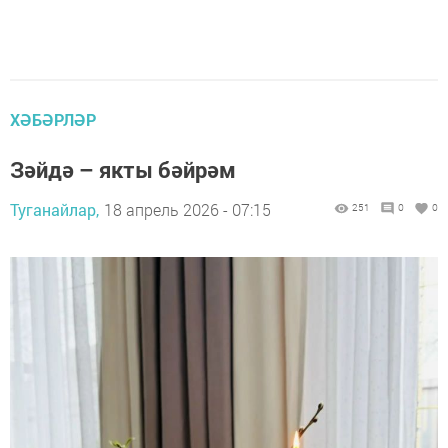
ХӘБӘРЛӘР
Зәйдә – якты бәйрәм
Туганайлар,
18 апрель 2026 - 07:15
251
0
0