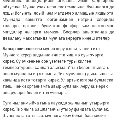
медицина ассоциациясе әгъзасы Энҗе Кадыйрова
әйтүенчә, Мунча үзәк нерв системасына, буыннарга да
яхшы йогынты ясый һәм матдәләр алмашын яхшырта.
Мунчада вакытта организмнан натрий хлориды
тозлары, органик булмаган фосфор һәм азотсыман
матдәләр чыгарга мөмкин. Бөерләр авыртканда да
дәвалану максатында мунчага керергә киңәш итәләр
Бавыр эшчәнлегенә
мунча керү яхшы тәэсир итә.
Мунчага керер алдыннан чиста чишмә суы эчәргә
кирәк. Су эчкәннән соң үзегезгә туры килгән
температураны сайлап алыгыз. Утын белән ягылган,
авыл мунчасы иң яхшысы. Тик мунчаның дымлылыгы
хакында истә тотарга кирәк. Ул артык югары булмаска
тиеш, чөнки организмга авыр булачак. Аеруча, йөрәк
авырулары белән интегүчеләргә.
Суга чыланмыйча гына ләүкәдә җылынып утырырга
кирәк. Тир чыга башлаганчы утыру файдага булачак.
Шуны истә тотыгыз: мунчага керү белән баш киеме