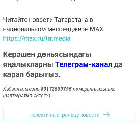
Читайте новости Татарстана в
национальном мессенджере MАХ:
https://max.ru/tatmedia
Керәшен дөньясындагы
яңалыкларны
Телеграм-канал
да
карап барыгыз.
Хәбәрләрегезне
89172509795
номерына языгыз,
шалтыратып әйтегез.
Перейти на страницу новости