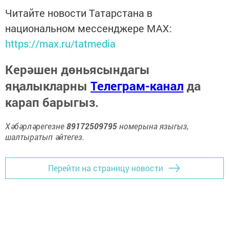
Читайте новости Татарстана в
национальном мессенджере MАХ:
https://max.ru/tatmedia
Керәшен дөньясындагы
яңалыкларны
Телеграм-канал
да
карап барыгыз.
Хәбәрләрегезне
89172509795
номерына языгыз,
шалтыратып әйтегез.
Перейти на страницу новости