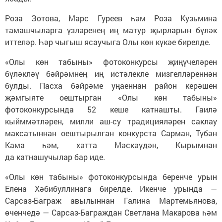
Роза Зотова, Марс Гуреев һәм Роза Кузьмина
тамашчыларга үзләренең иң матур җырларын бүләк
иттеләр. Һәр чыгыш ясаучыга Олы көн күкәе бирелде.
«Олы көн табыны» фотоконкурсы җиңүчеләрен
бүләкләү бәйрәмнең иң истәлекле мизгелләреннән
булды. Пасха бәйрәме уңаеннан район керәшен
җәмгыяте оештырган «Олы көн табыны»
фотоконкурсында 52 кеше катнашты. Гаилә
кыйммәтләрен, милли аш-су традицияләрен саклау
максатыннан оештырылган конкурста Сарман, Түбән
Кама һәм, хәтта Мәскәүдән, Кырымнан
да катнашучылар бар иде.
«Олы көн табыны» фотоконкурсында беренче урын
Елена Хәбибуллинага бирелде. Икенче урында —
Сарсаз-Баграж авылыннан Галина Мартемьянова,
өченчедә — Сарсаз-Баграждан Светлана Макарова һәм