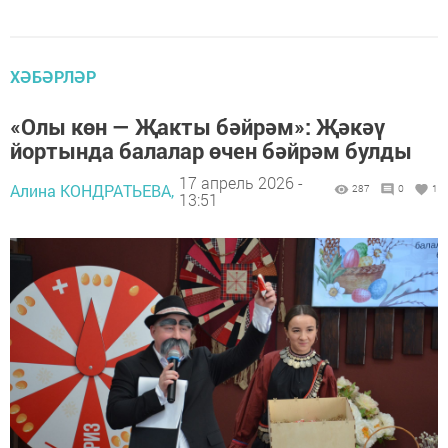
ХӘБӘРЛӘР
«Олы көн — Җакты бәйрәм»: Җәкәү
йортында балалар өчен бәйрәм булды
17 апрель 2026 -
Алина КОНДРАТЬЕВА,
287
0
1
13:51