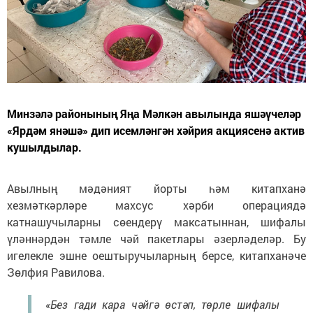
Минзәлә районының Яңа Мәлкән авылында яшәүчеләр
«Ярдәм янәшә» дип исемләнгән хәйрия акциясенә актив
кушылдылар.
Авылның мәдәният йорты һәм китапханә
хезмәткәрләре махсус хәрби операциядә
катнашучыларны сөендерү максатыннан, шифалы
үләннәрдән тәмле чәй пакетлары әзерләделәр. Бу
игелекле эшне оештыручыларның берсе, китапханәче
Зөлфия Равилова.
«Без гади кара чәйгә өстәп, төрле шифалы