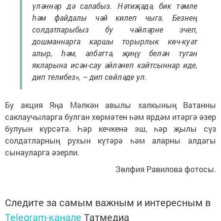
үләннәр дә салабыз. Нәтиҗәдә, бик тәмле
һәм файдалы чәй килеп чыга. Безнең
солдатларыбыз бу чәйләрне эчеп,
дошманнарга каршы торырлык көч-куәт
алыр, һәм, әлбәттә, җиңү белән туган
якларына исән-сау әйләнеп кайтсыннар иде,
дип телибез», – дип сөйләде ул.
Бу акция Яңа Мәлкән авылы халкының Ватанны
саклаучыларга булган хөрмәтен һәм ярдәм итәргә әзер
булуын күрсәтә. Һәр кечкенә эш, һәр җылы сүз
солдатларның рухын күтәрә һәм аларны алдагы
сынауларга әзерли.
Зөлфия Равилова фотосы.
Следите за самым важным и интересным в
Telegram-канале
Татмедиа