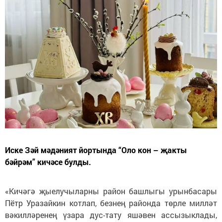
Иске Зәй мәдәният йортында “Оло кон – җакты
бәйрәм” кичәсе булды.
«Кичәгә җыелучыларны район башлыгы урынбасары
Пётр Уразайкин котлап, безнең районда төрле милләт
вәкилләренең үзара дус-тату яшәвен ассызыклады,