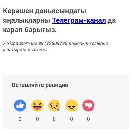
Керәшен дөньясындагы
яңалыкларны
Телеграм-канал
да
карап барыгыз.
Хәбәрләрегезне
89172509795
номерына языгыз,
шалтыратып әйтегез.
Оставляйте реакции
0
0
0
0
0