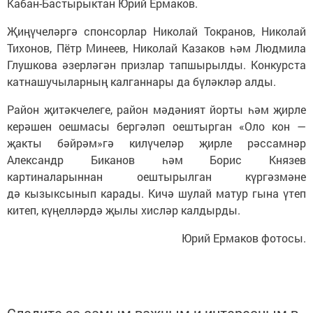
Кабан-Бастырыктан Юрий Ермаков.
Җиңүчеләргә спонсорлар Николай Токранов, Николай
Тихонов, Пётр Минеев, Николай Казаков һәм Людмила
Глушкова әзерләгән призлар тапшырылды. Конкурста
катнашучыларның калганнары да бүләкләр алды.
Район җитәкчелеге, район мәдәният йорты һәм җирле
керәшен оешмасы бергәләп оештырган «Оло кон —
җакты бәйрәм»гә килүчеләр җирле рәссамнәр
Александр Биканов һәм Борис Князев
картиналарыннан оештырылган күргәзмәне
дә кызыксынып карады. Кичә шулай матур гына үтеп
китеп, күңелләрдә җылы хисләр калдырды.
Юрий Ермаков фотосы.
Следите за самым важным и интересным в