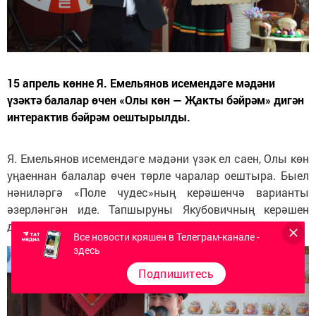
15 апрель көнне Я. Емельянов исемендәге мәдәни
үзәктә балалар өчен «Олы көн — Җакты бәйрәм» дигән
интерактив бәйрәм оештырылды.
Я. Емельянов исемендәге мәдәни үзәк ел саен, Олы көн
уңаеннан балалар өчен төрле чаралар оештыра. Быел
нәниләргә «Поле чудес»ның керәшенчә варианты
әзерләнгән иде. Тапшыруны Якубовичның керәшен
двойнигы Метри Җәкубович алып барды.
Все новости кряшен в Телеграм-канале -
здесь
Подпишитесь