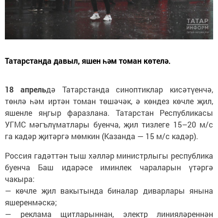
Татарстанда давыл, яшен һәм томан көтелә.
18 апрель
дә Татарстанда синоптиклар кисәтүенчә,
төнлә һәм иртән томан төшәчәк, ә көндез көчле җил,
яшенле яңгыр фаразлана. Татарстан Республикасы
УГМС мәгълүматлары буенча, җил тизлеге 15–20 м/с
га кадәр җитәргә мөмкин (Казанда — 15 м/с кадәр).
Россия гадәттән тыш хәлләр министрлыгы республика
буенча Баш идарәсе иминлек чараларын үтәргә
чакыра:
— көчле җил вакытында биналар диварлары янына
яшеренмәскә;
— реклама щитларыннан, электр линияләреннән