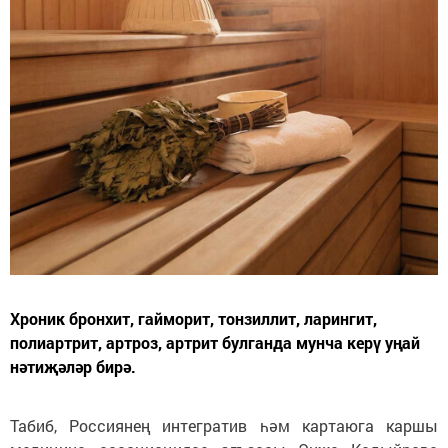
Хроник бронхит, гайморит, тонзиллит, ларингит,
полиартрит, артроз, артрит булганда мунча керү уңай
нәтиҗәләр бирә.
Табиб, Россиянең интегратив һәм картаюга каршы