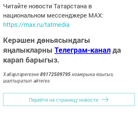
Читайте новости Татарстана в
национальном мессенджере MАХ:
https://max.ru/tatmedia
Керәшен дөньясындагы
яңалыкларны
Телеграм-канал
да
карап барыгыз.
Хәбәрләрегезне
89172509795
номерына языгыз,
шалтыратып әйтегез.
Перейти на страницу новости