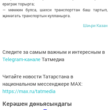
ераграк торырга;
— мөмкин булса, шәхси транспорттан баш тартып,
җәмәгать транспортын кулланырга.
Шәһри Казан
Следите за самым важным и интересным в
Telegram-канале
Татмедиа
Читайте новости Татарстана в
национальном мессенджере MАХ:
https://max.ru/tatmedia
Керәшен дөньясындагы