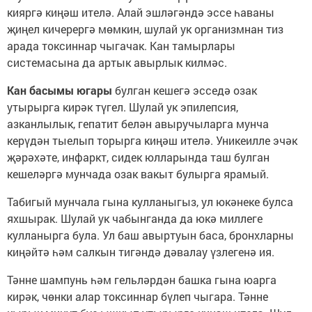
кияргә киңәш ителә. Алай эшләгәндә эссе һаваны
җиңел кичерергә мөмкин, шулай ук организмнан тиз
арада токсиннар чыгачак. Кан тамырлары
системасына да артык авырлык килмәс.
Кан басымы югары
булган кешегә эсседә озак
утырырга кирәк түгел. Шулай ук эпилепсия,
азканлылык, гепатит белән авыручыларга мунча
керүдән тыелып торырга киңәш ителә. Уникеилле эчәк
җәрәхәте, инфаркт, сидек юлларында таш булган
кешеләргә мунчада озак вакыт булырга ярамый.
Табигый мунчала гына кулланыгыз, ул юкәнеке булса
яхшырак. Шулай ук чабынганда да юкә миллеге
кулланырга була. Ул баш авыртуын баса, бронхларны
киңәйтә һәм салкын тигәндә дәвалау үзлегенә ия.
Тәнне шампунь һәм гельләрдән башка гына юарга
кирәк, чөнки алар токсиннар бүлеп чыгара. Тәнне