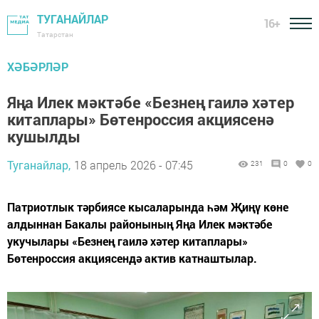
ТУГАНАЙЛАР
16+
Татарстан
ХӘБӘРЛӘР
Яңа Илек мәктәбе «Безнең гаилә хәтер
китаплары» Бөтенроссия акциясенә
кушылды
Туганайлар,
18 апрель 2026 - 07:45
231
0
0
Патриотлык тәрбиясе кысаларында һәм Җиңү көне
алдыннан Бакалы районының Яңа Илек мәктәбе
укучылары «Безнең гаилә хәтер китаплары»
Бөтенроссия акциясендә актив катнаштылар.