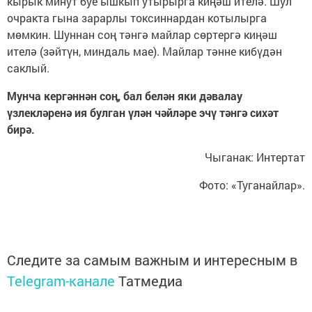
кырык минут буе ышкып утырырга киңәш ителә. Шул
очракта гына зарарлы токсиннардан котылырга
мөмкин. Шуннан соң тәнгә майлар сөртергә киңәш
ителә (зәйтүн, миндаль мае). Майлар тәнне кибүдән
саклый.
Мунча кергәннән соң, бал белән яки дәвалау
үзлекләренә ия булган үлән чәйләре эчү тәнгә сихәт
бирә.
Чыганак: Интертат
Фото: «Туганайлар».
Следите за самым важным и интересным в
Telegram-канале
Татмедиа