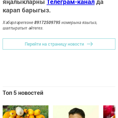
яңалыкларны
Телеграм-канал
да
карап барыгыз.
Хәбәрләрегезне
89172509795
номерына языгыз,
шалтыратып әйтегез.
Перейти на страницу новости
Топ 5 новостей