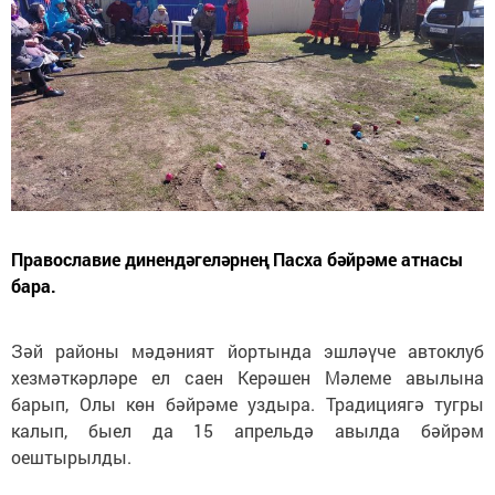
Православие динендәгеләрнең Пасха бәйрәме атнасы
бара.
Зәй районы мәдәният йортында эшләүче автоклуб
хезмәткәрләре ел саен Керәшен Мәлеме авылына
барып, Олы көн бәйрәме уздыра. Традициягә тугры
калып, быел да 15 апрельдә авылда бәйрәм
оештырылды.