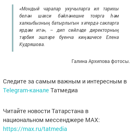
«Мондый чаралар укучыларга ил тарихы
белән шәхси бәйләнешне тоярга һәм
халкыбызның батырлыгын хәтердә сакларга
ярдәм итә», – дип сөйләде директорның
тәрбия эшләре буенча киңәшчесе Елена
Кудряшова.
Галина Архипова фотосы.
Следите за самым важным и интересным в
Telegram-канале
Татмедиа
Читайте новости Татарстана в
национальном мессенджере MАХ:
https://max.ru/tatmedia