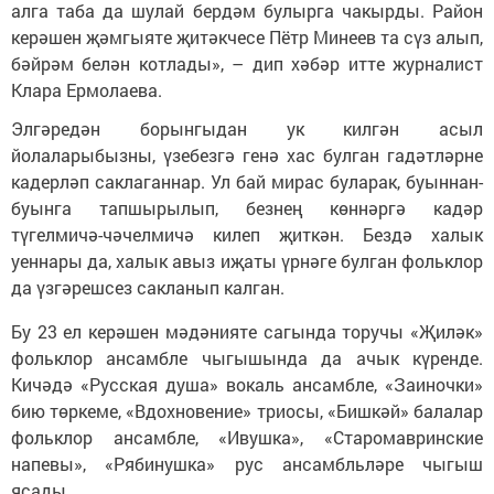
алга таба да шулай бердәм булырга чакырды. Район
керәшен җәмгыяте җитәкчесе Пётр Минеев та сүз алып,
бәйрәм белән котлады», – дип хәбәр итте журналист
Клара Ермолаева.
Элгәредән борынгыдан ук килгән асыл
йолаларыбызны, үзебезгә генә хас булган гадәтләрне
кадерләп саклаганнар. Ул бай мирас буларак, буыннан-
буынга тапшырылып, безнең көннәргә кадәр
түгелмичә-чәчелмичә килеп җиткән. Бездә халык
уеннары да, халык авыз иҗаты үрнәге булган фольклор
да үзгәрешсез сакланып калган.
Бу 23 ел керәшен мәдәнияте сагында торучы «Җиләк»
фольклор ансамбле чыгышында да ачык күренде.
Кичәдә «Русская душа» вокаль ансамбле, «Заиночки»
бию төркеме, «Вдохновение» триосы, «Бишкәй» балалар
фольклор ансамбле, «Ивушка», «Старомавринские
напевы», «Рябинушка» рус ансамбльләре чыгыш
ясады.