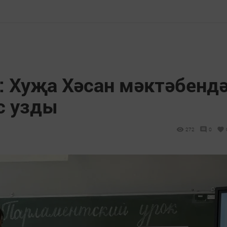
: Хуҗа Хәсан мәктәбенд
с узды
272
0