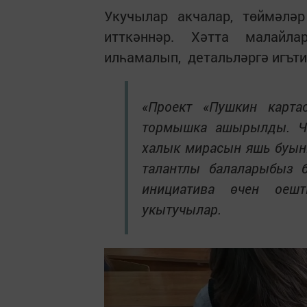
Укучылар акчалар, төймәлә
итткәннәр. Хәтта малай
илһамалып, детальләргә игъти
«Проект «Пушкин карт
тормышка ашырылды. Ч
халык мирасын яшь буын
талантлы балаларыбыз 
инициатива өчен оешт
укытучылар.