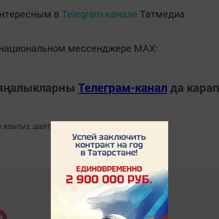
интересным в
Telegram-канале
Татмедиа
в национальном мессенджере MАХ:
 яңалыкларны
Телеграм-канал
да кара
языгыз, шалтыратып әйтегез.