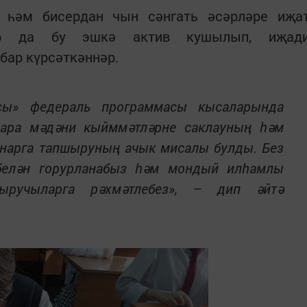
р һәм бисердан чын сәнгать әсәрләре иҗа
лар да бу эшкә актив кушылып, иҗад
бар күрсәткәннәр.
асы» федераль программасы кысаларында
ара мәдәни кыйммәтләрне саклауның һәм
нарга тапшыруның ачык мисалы булды. Без
белән горурланабыз һәм мондый илһамлы
ыручыларга рәхмәтлебез», – дип әйтә