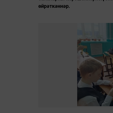
өйрәткәннәр.