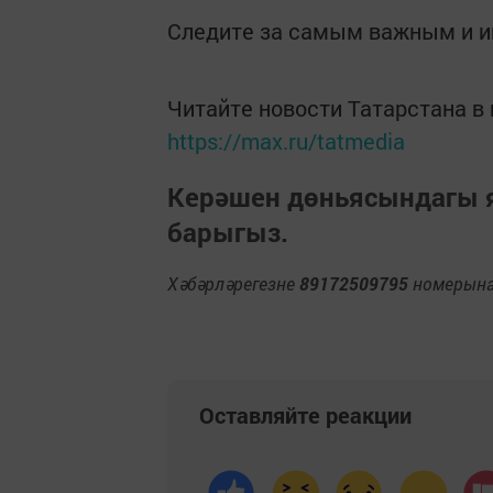
Следите за самым важным и 
Читайте новости Татарстана 
https://max.ru/tatmedia
Керәшен дөньясындагы
барыгыз.
Хәбәрләрегезне
89172509795
номерына 
Оставляйте реакции