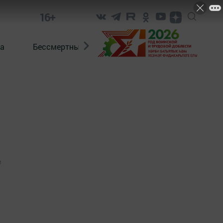
16+
а
Бессмертный полк. Кряшены
1