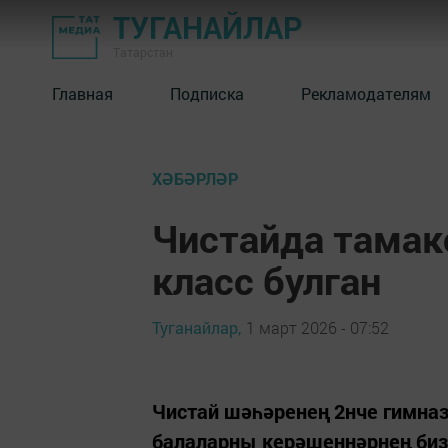
ТУГАНАЙЛАР
Татарстан
Главная
Подписка
Рекламодателям
ХӘБӘРЛӘР
Чистайда тамакс
класс булган
Туганайлар,
1 март 2026 - 07:52
Чистай шәһәренең 2нче гимна
балаларны керәшеннәрнең бизә