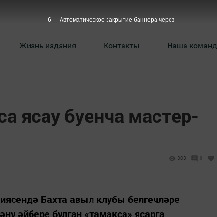
4
Автоматическое закрытие баннера через
Жизнь издания
Контакты
Наша команд
а ясау буенча мастер-
303
0
зиясендә Бахта авыл клубы белгечләре
нү әйбере булган «тамакса» ясарга