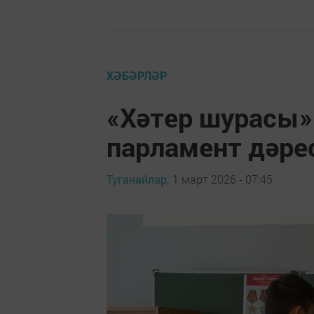
ХӘБӘРЛӘР
«Хәтер шурасы»
парламент дәре
Туганайлар,
1 март 2026 - 07:45