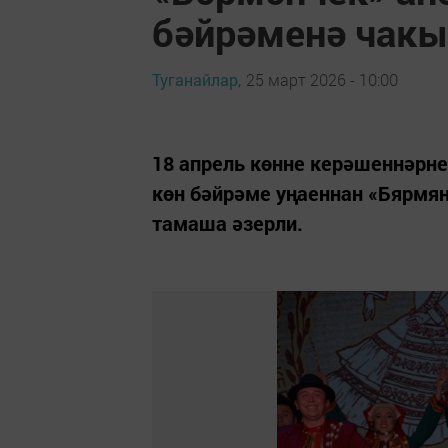
бәйрәменә чакы
Туганайлар,
25 март 2026 - 10:00
18 апрель көнне керәшеннәрн
көн бәйрәме уңаеннан «Бярмян
тамаша әзерли.