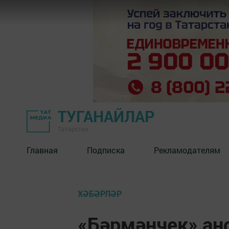
ТУГАНАЙЛАР
Татарстан
Главная
Подписка
Рекламодателям
ХӘБӘРЛӘР
«Бәрмәнчек» ан