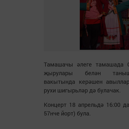
Тамашачы әлеге тамашада Ол
җырулары белән таныш
вакытында керәшен авылла
рухи шигырьләр дә булачак.
Концерт 18 апрельдә 16:00 д
57нче йорт) була.