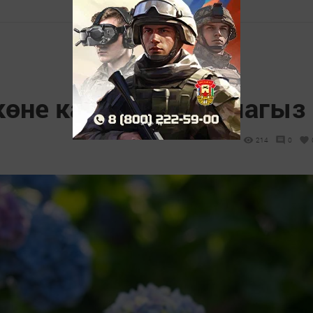
 көне карарга онытмагыз
214
0