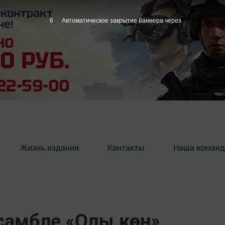
5
Автоматическое закрытие баннера через
Жизнь издания
Контакты
Наша команд
самбле «Олы көн»