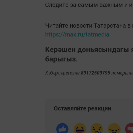
Следите за самым важным и 
Читайте новости Татарстана 
https://max.ru/tatmedia
Керәшен дөньясындагы
барыгыз.
Хәбәрләрегезне
89172509795
номерына 
Оставляйте реакции