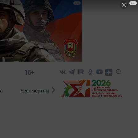
16+
а
Бессмертный полк. Кряшены