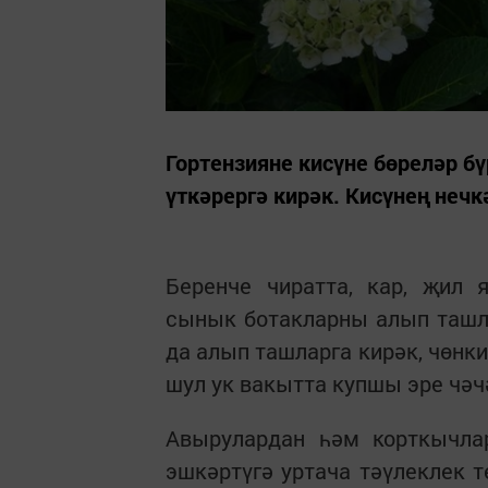
Гортензияне кисүне бөреләр б
үткәрергә кирәк. Кисүнең нечк
Беренче чиратта, кар, җил 
сынык ботакларны алып ташл
да алып ташларга кирәк, чөнк
шул ук вакытта купшы эре чәч
Авырулардан һәм корткычлар
эшкәртүгә уртача тәүлеклек т