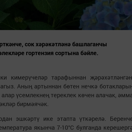
үрткәнче, сок хәрәкәтләнә башлаганчы
әлекләре гортензия сортына бәйле.
яки кимерүчеләр тарафыннан җәрәхәтләнгән
агыз. Аның артыннан бөтен нечкә ботаклары
и алар үсемлекнең тереклек көчен алачак, әмм
әкләр бирмәячәк.
дан эшкәртү ике этапта үткәрелә. Беренч
емпература якынча 7-10°C булганда керешерг