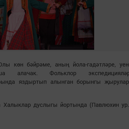
ы көн бәйрәме, аның йола-гадәтләре, уен
а алачак. Фольклор экспедициялә
рында яздыртып алынган борынгы җырулар
а Халыклар дуслыгы йортында (Павлюхин ур.