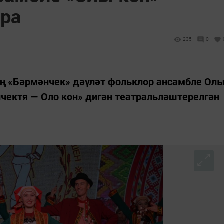
ра
235
0
ең «Бәрмәнчек» дәүләт фольклор ансамбле Ол
чектя — Оло кон» дигән театральләштерелгән