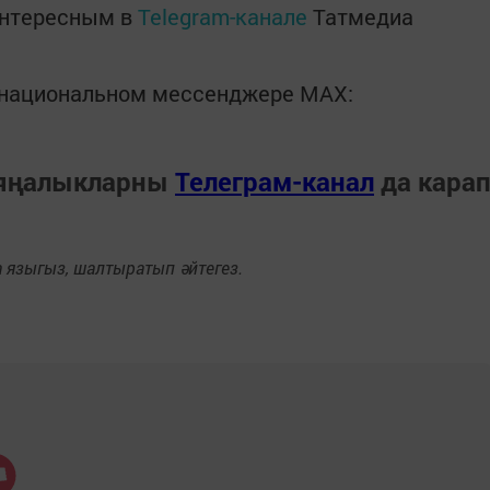
интересным в
Telegram-канале
Татмедиа
в национальном мессенджере MАХ:
 яңалыкларны
Телеграм-канал
да кара
языгыз, шалтыратып әйтегез.