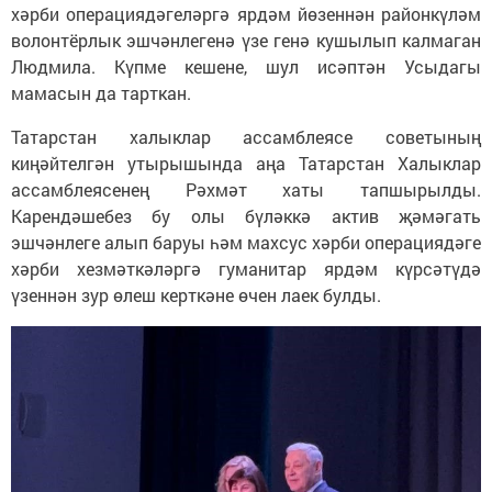
хәрби операциядәгеләргә ярдәм йөзеннән районкүләм
волонтёрлык эшчәнлегенә үзе генә кушылып калмаган
Людмила. Күпме кешене, шул исәптән Усыдагы
мамасын да тарткан.
Татарстан халыклар ассамблеясе советының
киңәйтелгән утырышында аңа Татарстан Халыклар
ассамблеясенең Рәхмәт хаты тапшырылды.
Карендәшебез бу олы бүләккә актив җәмәгать
эшчәнлеге алып баруы һәм махсус хәрби операциядәге
хәрби хезмәткәләргә гуманитар ярдәм күрсәтүдә
үзеннән зур өлеш керткәне өчен лаек булды.