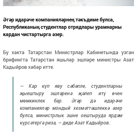
Әгәр идарәче компанияләрнең тәкъдиме булса,
Республиканың студентлар отрядлары урамнарны
кардан чистартырга әзер.
Бу хакта Татарстан Министрлар Кабинетында узган
брифингта Татарстан яшьләр эшләре министры Азат
Кадыйров хәбәр итте.
— Кар күп яву сәбәпле, студентларны
җыештыру эшләренә җәлеп итү өчен
мөмкинлек бар. Әгәр дә идарәче
компанияләр мондый хезмәттәшлеккә әзер
булса, министрлык эшне оештыруда ярдәм
күрсәтергә риза, — диде Азат Кадыйров.