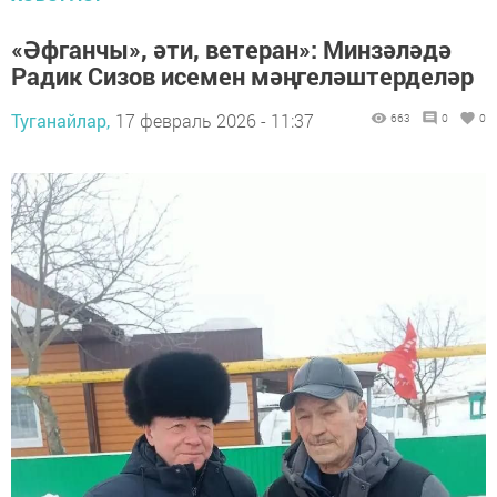
«Әфганчы», әти, ветеран»: Минзәләдә
Радик Сизов исемен мәңгеләштерделәр
Туганайлар,
17 февраль 2026 - 11:37
663
0
0