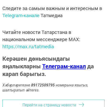
Следите за самым важным и интересным в
Telegram-канале
Татмедиа
Читайте новости Татарстана в
национальном мессенджере MАХ:
https://max.ru/tatmedia
Керәшен дөньясындагы
яңалыкларны
Телеграм-канал
да
карап барыгыз.
Хәбәрләрегезне
89172509795
номерына языгыз,
шалтыратып әйтегез.
Перейти на страницу новости