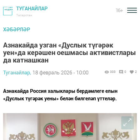
ТУГАНАЙЛАР
16+
Татарстан
ХӘБӘРЛӘР
Азнакайда узган «Дуслык түгәрәк
уен»да керәшен оешмасы активистлары
да катнашкан
Туганайлар,
18 февраль 2026 - 10:00
333
0
2
Азнакайда Россия халыклары бердәмлеге елын
«Дуслык түгәрәк уены» белән билгеләп үттеләр.