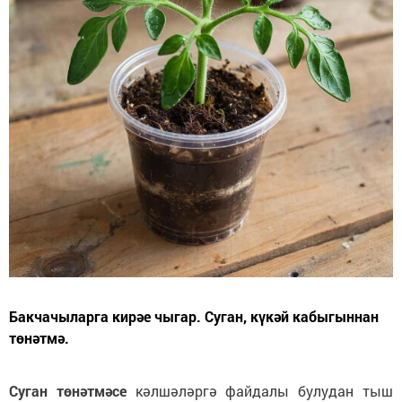
Бакчачыларга кирәе чыгар. Суган, күкәй кабыгыннан
төнәтмә.
Суган төнәтмәсе
кәлшәләргә файдалы булудан тыш