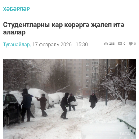
ХӘБӘРЛӘР
Студентларны кар көрәргә җәлеп итә
алалар
Туганайлар,
17 февраль 2026 - 15:30
288
0
0