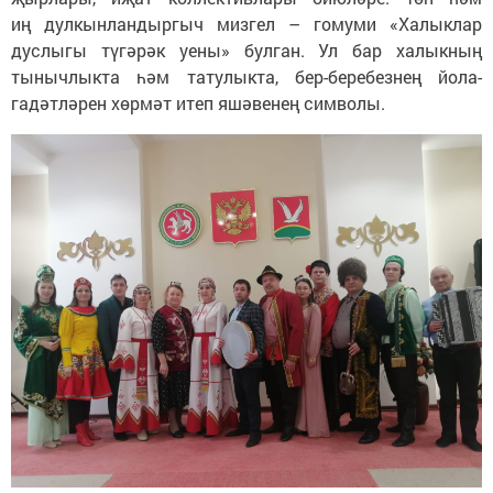
иң дулкынландыргыч мизгел – гомуми «Халыклар
дуслыгы түгәрәк уены» булган. Ул бар халыкның
тынычлыкта һәм татулыкта, бер-беребезнең йола-
гадәтләрен хөрмәт итеп яшәвенең символы.