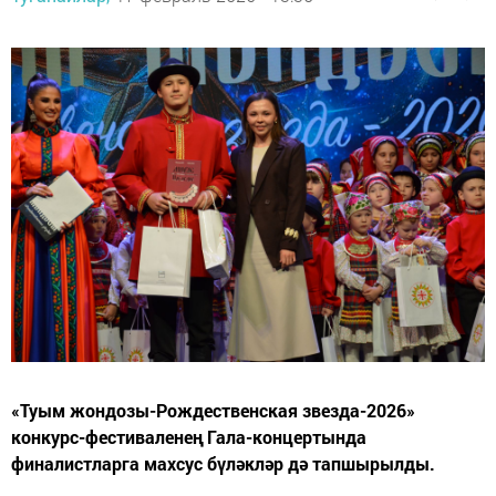
«Туым жондозы-Рождественская звезда-2026»
конкурс-фестиваленең Гала-концертында
финалистларга махсус бүләкләр дә тапшырылды.