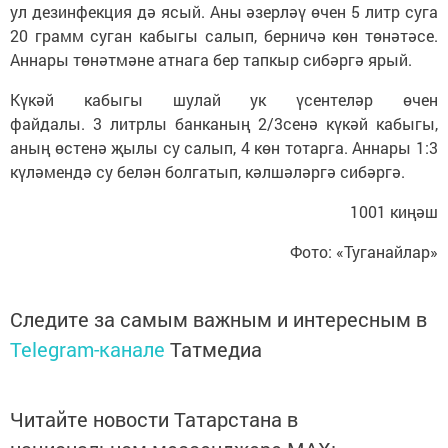
ул дезинфекция дә ясый. Аны әзерләү өчен 5 литр суга
20 грамм суган кабыгы салып, берничә көн төнәтәсе.
Аннары төнәтмәне атнага бер тапкыр сибәргә ярый.
Күкәй кабыгы шулай ук үсентеләр өчен
файдалы. 3 литрлы банканың 2/3сенә күкәй кабыгы,
аның өстенә җылы су салып, 4 көн тотарга. Аннары 1:3
күләмендә су белән болгатып, кәлшәләргә сибәргә.
1001 киңәш
Фото: «Туганайлар»
Следите за самым важным и интересным в
Telegram-канале
Татмедиа
Читайте новости Татарстана в