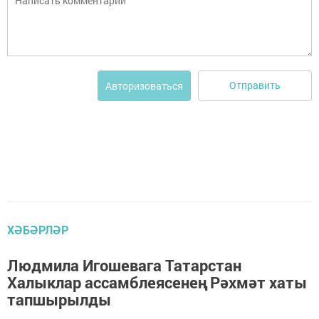
Отправить
Авторизоваться
ХӘБӘРЛӘР
Людмила Игошевага Татарстан
Халыклар ассамблеясенең Рәхмәт хаты
тапшырылды