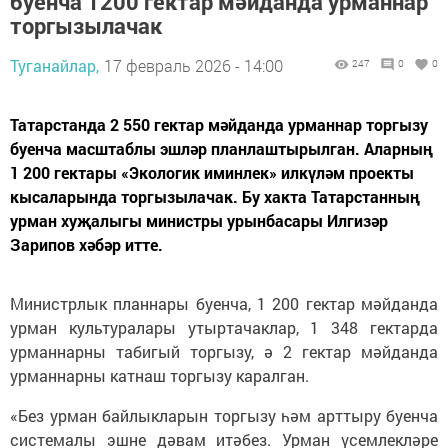
буенча 1200 гектар мәйданда урманнар
торгызылачак
Туганайлар,
17 февраль 2026 - 14:00
247
0
0
Татарстанда 2 550 гектар мәйданда урманнар торгызу
буенча масштаблы эшләр планлаштырылган. Аларның
1 200 гектары «Экологик иминлек» илкүләм проекты
кысаларында торгызылачак. Бу хакта Татарстанның
урман хуҗалыгы министры урынбасары Илгизәр
Зарипов хәбәр итте.
Министрлык планнары буенча, 1 200 гектар мәйданда
урман культуралары утыртачаклар, 1 348 гектарда
урманнарны табигый торгызу, ә 2 гектар мәйданда
урманнарны катнаш торгызу каралган.
«Без урман байлыкларын торгызу һәм арттыру буенча
системалы эшне дәвам итәбез. Урман үсемлекләре