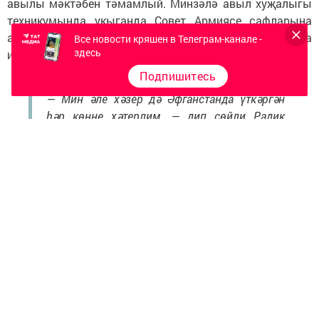
авылы мәктәбен тәмамлый. Минзәлә авыл хуҗалыгы
техникумында укыганда Совет Армиясе сафларына
алына. Ул вакытта әтисе Микәй дәдәйгә 72 яшь була
Все новости кряшен в Телеграм-канале -
здесь
инде.
Подпишитесь
— Мин әле хәзер дә Әфганстанда үткәргән
һәр көнне хәтерлим, — дип сөйли Радик
Михайлович. — Бар кешегә дә билгеледер,
Әфганстан турында сөйләү, өйдәгеләргә
бу турыда хәбәр итү тыела иде.