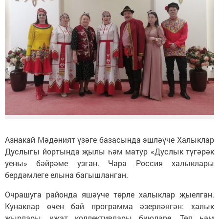
Азнакай Мәдәният үзәге базасында эшләүче Халыклар
Дуслыгы йортында җылы һәм матур «Дуслык түгәрәк
уены» бәйрәме узган. Чара Россия халыклары
бердәмлеге елына багышланган.
Очрашуга районда яшәүче төрле халыклар җыелган.
Кунаклар өчен бай программа әзерләнгән: халык
җырлары, иҗат коллективлары биюләре. Төп һәм