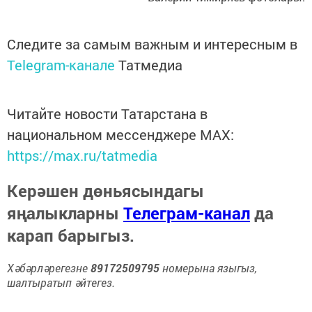
Следите за самым важным и интересным в
Telegram-канале
Татмедиа
Читайте новости Татарстана в
национальном мессенджере MАХ:
https://max.ru/tatmedia
Керәшен дөньясындагы
яңалыкларны
Телеграм-канал
да
карап барыгыз.
Хәбәрләрегезне
89172509795
номерына языгыз,
шалтыратып әйтегез.