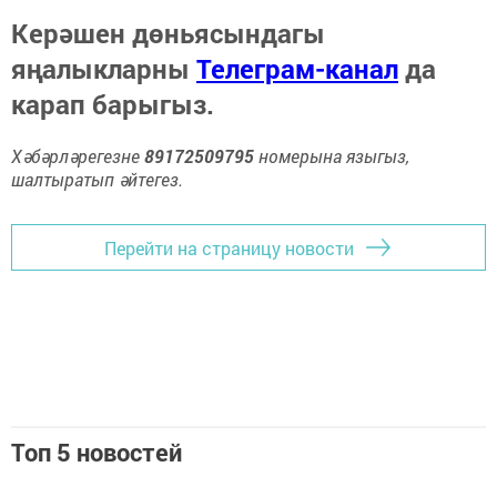
Керәшен дөньясындагы
яңалыкларны
Телеграм-канал
да
карап барыгыз.
Хәбәрләрегезне
89172509795
номерына языгыз,
шалтыратып әйтегез.
Перейти на страницу новости
Топ 5 новостей