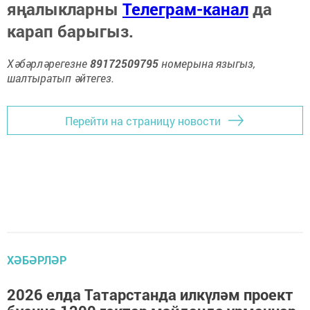
яңалыкларны
Телеграм-канал
да
карап барыгыз.
Хәбәрләрегезне
89172509795
номерына языгыз,
шалтыратып әйтегез.
Перейти на страницу новости
ХӘБӘРЛӘР
2026 елда Татарстанда илкүләм проект