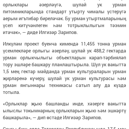
орлыклары әзерләүгә, шулай ук урман
питомникларында стандарт утырту чималы үстерүгә
аерым игътибар биреләчәк. Бу урман утыртмаларының
үсеп китүчәнлеген һәм тотрыклылыгын тәэмин
итәчәк», — диде Илгизәр Зарипов.
Илкүләм проект буенча кимендә 11,455 тонна урман
үсемлекләре орлыгы әзерләү, шулай ук 488,2 гектарда
урман орлыкчылыгы объектларын карап-тәрбияләп
тору эшләре башкару планлаштырыла. Шул ук вакытта
1,5 мең гектар мәйданда урман культураларын урман
җирләренә күчерү, шулай ук урман культурасы һәм
урман янгыннары техникасы сатып алу да күздә
тотыла.
«Орлыклар җыю башланды инде, хәзерге вакытта
ылыслы токымнарның орлыкларын җыю һәм эшкәртү
башкарыла», — дип өстәде Илгизәр Зарипов.
Соңгы биш елда Татарстан Республикасында 17,5 мең