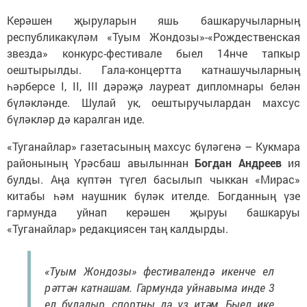
Керәшен җыруларын яшь башкаручыларның
республикакүләм «Туым Жондозы»-«Рождественская
звезда» конкурс-фестивале быел 14нче тапкыр
оештырылды. Гала-концертта катнашучыларның
һәрберсе I, II, III дәрәҗә лауреат дипломнары белән
бүләкләнде. Шулай ук, оештыручылардан махсус
бүләкләр дә каралган иде.
«Туганайлар» газетасының махсус бүләгенә – Кукмара
районының Үрәсбаш авылыннан
Богдан Андреев
ия
булды. Аңа күптән түгел басылып чыккан «Мирас»
китабы һәм наушник бүләк ителде. Богданның үзе
гармунда уйнап керәшен җыруы башкаруы
«Туганайлар» редакциясен таң калдырды.
«Туым Жондозы» фестивалендә икенче ел
рәттән катнашам. Гармунда уйнавыма инде 3
ел буладыр, спортны да үз итәм. Быел ике