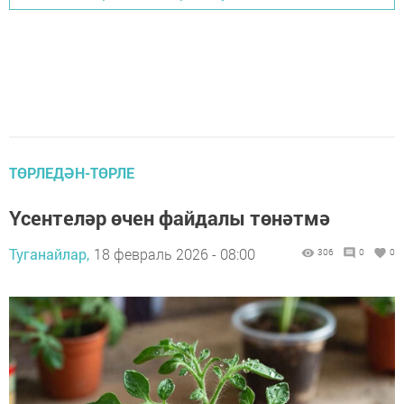
ТӨРЛЕДӘН-ТӨРЛЕ
Үсентеләр өчен файдалы төнәтмә
Туганайлар,
18 февраль 2026 - 08:00
306
0
0