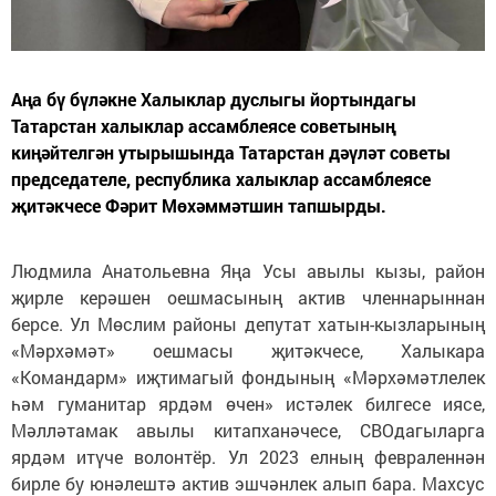
Аңа бү бүләкне Халыклар дуслыгы йортындагы
Татарстан халыклар ассамблеясе советының
киңәйтелгән утырышында Татарстан дәүләт советы
председателе, республика халыклар ассамблеясе
җитәкчесе Фәрит Мөхәммәтшин тапшырды.
Людмила Анатольевна Яңа Усы авылы кызы, район
җирле керәшен оешмасының актив членнарыннан
берсе. Ул Мөслим районы депутат хатын-кызларының
«Мәрхәмәт» оешмасы җитәкчесе, Халыкара
«Командарм» иҗтимагый фондының «Мәрхәмәтлелек
һәм гуманитар ярдәм өчен» истәлек билгесе иясе,
Мәлләтамак авылы китапханәчесе, СВОдагыларга
ярдәм итүче волонтёр. Ул 2023 елның февраленнән
бирле бу юнәлештә актив эшчәнлек алып бара. Махсус