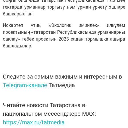
гектарда урманнар торгызу һәм урман үрчетү эшләре
башкарылган.
Искәртеп үтик, «Экологик иминлек» илкүләм
проектының «татарстан Республикасында урманнарны
саклау» төбәк проектын 2025 елдан тормышка ашыра
башладылар.
Следите за самым важным и интересным в
Telegram-канале
Татмедиа
Читайте новости Татарстана в
национальном мессенджере MАХ:
https://max.ru/tatmedia