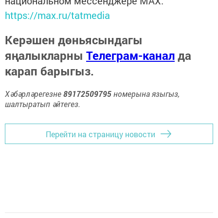
национальном мессенджере MАХ:
https://max.ru/tatmedia
Керәшен дөньясындагы
яңалыкларны
Телеграм-канал
да
карап барыгыз.
Хәбәрләрегезне
89172509795
номерына языгыз,
шалтыратып әйтегез.
Перейти на страницу новости