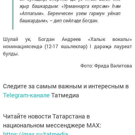
җыр башкардым: «Урманнарга керсәм» һәм
«Аппагым». Беренчесен үзем гармун уйнап
башкардым», – дип сөйләде Богдан.
Шулай ук, Богдан Андреев «Халык вокалы»
номинациясендә (12-17 яшьлекләр) I дәрәҗә лауреат
булды.
Фото: Фрида Вәлитова
Следите за самым важным и интересным в
Telegram-канале
Татмедиа
Читайте новости Татарстана в
национальном мессенджере MАХ:
https://max.ru/tatmedia