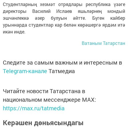
Студентларның хезмәт отрядлары республика үзәге
директоры Василий Ислаев яшьләрнең мондый
эшчәнлеккә әзер булуын әйтте. Бүген кайбер
урыннарда студентлар кар белән көрәшергә ярдәм итә
икән инде.
Ватаным Татарстан
Следите за самым важным и интересным в
Telegram-канале
Татмедиа
Читайте новости Татарстана в
национальном мессенджере MАХ:
https://max.ru/tatmedia
Керәшен дөньясындагы