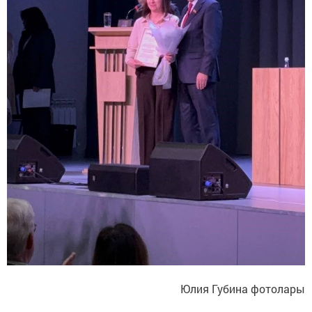
Юлия Губина фотолары