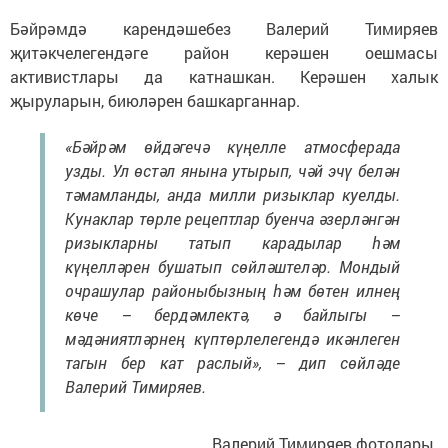
Бәйрәмдә карендәшебез Валерий Тимиряев
җитәкчелегендәге район керәшен оешмасы
активистлары да катнашкан. Керәшен халык
җыруларын, биюләрен башкарганнар.
«Бәйрәм өйдәгечә күңелле атмосферада
узды. Ул өстәл янына утырып, чәй эчү белән
тәмамланды, анда милли ризыклар куелды.
Кунаклар төрле рецептлар буенча әзерләнгән
ризыкларны татып карадылар һәм
күңелләрен бушатып сөйләштеләр. Мондый
очрашулар районыбызның һәм бөтен илнең
көче – бердәмлектә, ә байлыгы –
мәдәниятләрнең күптөрлелегендә икәнлеген
тагын бер кат раслый», – дип сөйләде
Валерий Тимиряев.
Валерий Тимиряев фотолары.