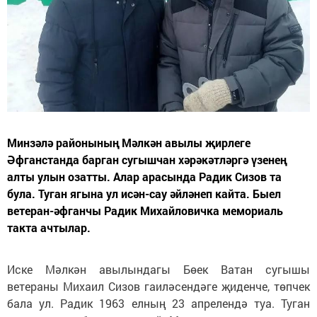
Минзәлә районының Мәлкән авылы җирлеге
Әфганстанда барган сугышчан хәрәкәтләргә үзенең
алты улын озатты. Алар арасында Радик Сизов та
була. Туган ягына ул исән-сау әйләнеп кайта. Быел
ветеран-әфганчы Радик Михайловичка мемориаль
такта ачтылар.
Иске Мәлкән авылындагы Бөек Ватан сугышы
ветераны Михаил Сизов гаиләсендәге җиденче, төпчек
бала ул. Радик 1963 елның 23 апрелендә туа. Туган