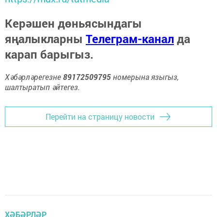
Керәшен дөньясындагы
яңалыкларны
Телеграм-канал
да
карап барыгыз.
Хәбәрләрегезне
89172509795
номерына языгыз,
шалтыратып әйтегез.
Перейти на страницу новости
ХӘБӘРЛӘР