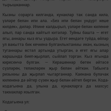
тырышканнар.
Кызны сорарга килгәндә, кунаклар так санда килә,
үзләре белән ипи ала. «Без ипи белән ундүрт кеше
килдек», диләр. Ипине калдырып, үзләре белән киленне
алып, пар санда кайтып китәләр. Туйны башта — егет
ягы, аннары кыз ягы уздыра. Егет өендәге туйда, өйләр
ул вакытта бик кечкенә булганлыктанмы икән, кызның
туганнары өстәл артында утырган, ә егет ягы алар
каршында биеп-җырлап, сыйлап торган. Кыз ягында
киресенчә булган. — Керәшеннәр бөтен әйтәсе
сүзләрен, теләкләрен җыр белән әйткән. Табынга
ризыкны да җырлап чыгарганнар. Каенана булачак
килененә дә әйтер сүзен җыр белән әйтеп биргән. Кода-
кодагыена да, улына да, кунакларга да махсус
такмаклар язылган.
Кодагыена ул: