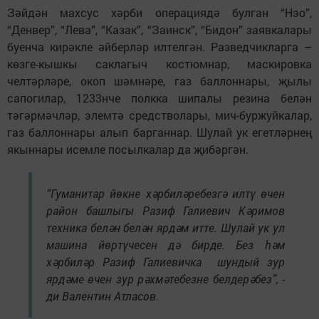
Зәйдән махсус хәрби операциядә булган “Нэо”,
“Денвер”, “Лева”, “Казак”, “Заинск”, “Бидон” заявкалары
буенча кирәкле әйберләр илтелгән. Разведчикларга –
көзге-кышкы саклагыч костюмнар, маскировка
челтәрләре, окоп шәмнәре, газ баллоннары, җылы
сапогилар, 1233нче полкка шипалы резина белән
тәгәрмәчләр, элемтә средстволары, мич-буржуйкалар,
газ баллоннары алып барганнар. Шулай ук егетләрнең
якыннары исемле посылкалар да җибәргән.
“Гуманитар йөкне хәрбиләребезгә илтү өчен
район башлыгы Разиф Галиевич Кәримов
техника белән белән ярдәм итте. Шулай ук ул
машина йөртүчесен дә бирде. Без һәм
хәрбиләр Разиф Галиевичка шундый зур
ярдәме өчен зур рәхмәтебезне белдерәбез”, -
ди Валентин Атласов.