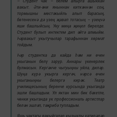
– Студент чак – белем алырга ашыккан
вакыт. Әти-әни яныннан киткәннән соң,
тормышны мөстәкыйль алып барасың,
бөтенесенә дә үзең җавап тотасың – үзеңчә
яши башлыйсың. Уку миңа җиңел бирелде.
Студент булып интектем дип әйтә алмыйм.
Һәрвакыт укытучылар тарафыннан хөрмәт
тойдым.
Һәр студентка да кайда һәм ни өчен
укыганын белү зарур. Аннары үкенерлек
булмасын. Кергәнче чыгуыңны уйла, диләр.
Шуңа күрә укырга кергәч, нәрсә өчен
укыганыңны белергә кирәк. Театр
училищесының беренче курсында укыганда
эшли башладым. Ул яктан мин бик бәхетле,
чөнки укыганда ук профессиональ артистлар
белән эшләп, тәҗрибә тупладым.
Яшь чактагы вакыйгалар кызыклы хатирәләр