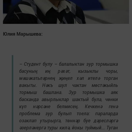
Юлия Марышева:
– Студент булу – балалыктан зур тормышка
басуның иң рәхәт, кызыклы чоры,
мәшәкатьләрнең җиңел хәл ителә торган
вакыты. Нәкъ шул чактан мөстәкыйль
тормыш башлана. Зур тормышка аяк
басканда авырлыклар шактый була, чөнки
күп нәрсәне белмисең. Кечкенә генә
проблема зур булып тоела: параларда
озаклап утырырга, төннәр буе дәресләргә
әзерләнергә туры килә, йокы туймый... Туган