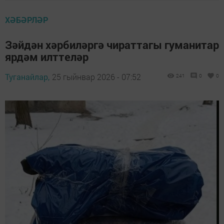
ХӘБӘРЛӘР
Зәйдән хәрбиләргә чираттагы гуманитар
ярдәм илттеләр
Туганайлар,
25 гыйнвар 2026 - 07:52
241
0
0