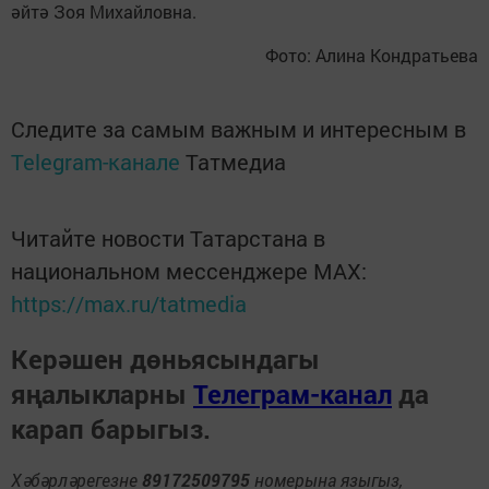
әйтә Зоя Михайловна.
Фото: Алина Кондратьева
Следите за самым важным и интересным в
Telegram-канале
Татмедиа
Читайте новости Татарстана в
национальном мессенджере MАХ:
https://max.ru/tatmedia
Керәшен дөньясындагы
яңалыкларны
Телеграм-канал
да
карап барыгыз.
Хәбәрләрегезне
89172509795
номерына языгыз,