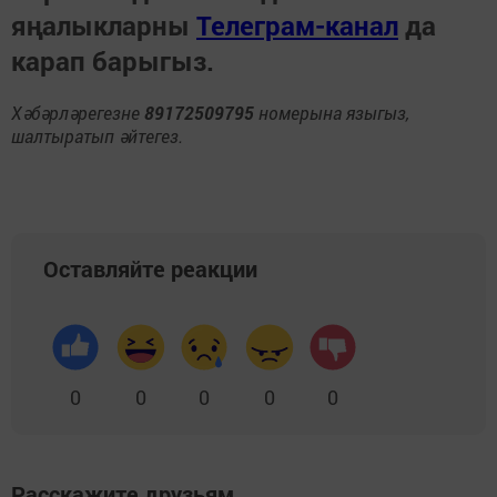
яңалыкларны
Телеграм-канал
да
карап барыгыз.
Хәбәрләрегезне
89172509795
номерына языгыз,
шалтыратып әйтегез.
Оставляйте реакции
0
0
0
0
0
Расскажите друзьям