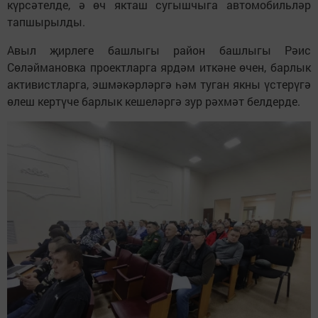
күрсәтелде, ә өч якташ сугышчыга автомобильләр
тапшырылды.
Авыл җирлеге башлыгы район башлыгы Рәис
Сөләймановка проектларга ярдәм иткәне өчен, барлык
активистларга, эшмәкәрләргә һәм туган якны үстерүгә
өлеш кертүче барлык кешеләргә зур рәхмәт белдерде.