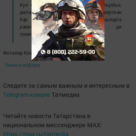
Күп сөйләшмиләр алар. Җиңеп кайтырбыз,
диләр. Гуманитар ярдәм җыюга өлеш керткән
һәр кешегә, бу эшне оештыручыларга
рәхмәтләр, сәламнәр әйттеләр”, - ди
гуманитар ярдәм илтә баручылар.
Фотолар Клара Ермолаевадан.
Заинск-информ
Следите за самым важным и интересным в
Telegram-канале
Татмедиа
Читайте новости Татарстана в
национальном мессенджере MАХ:
https://max.ru/tatmedia