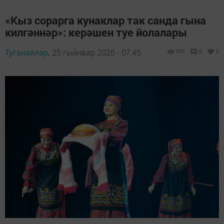
«Кыз сорарга кунаклар так санда гына
килгәннәр»: керәшен туе йолалары
Туганайлар,
25 гыйнвар 2026 - 07:45
355
0
0