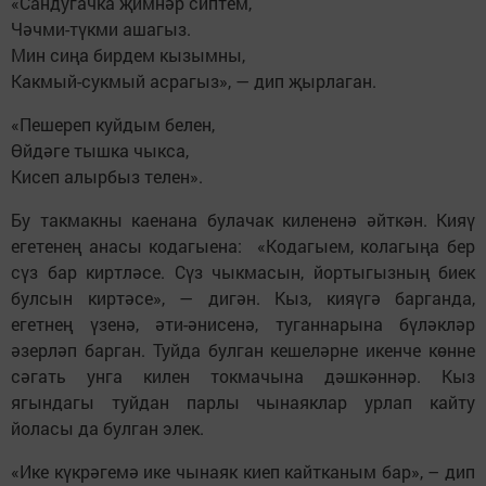
«Сандугачка җимнәр сиптем,
Чәчми-түкми ашагыз.
Мин сиңа бирдем кызымны,
Какмый-сукмый асрагыз», — дип җырлаган.
«Пешереп куйдым белен,
Өйдәге тышка чыкса,
Кисеп алырбыз телен».
Бу такмакны каенана булачак килененә әйткән. Кияү
егетенең анасы кодагыена: «Кодагыем, колагыңа бер
сүз бар киртләсе. Сүз чыкмасын, йортыгызның биек
булсын киртәсе», — дигән. Кыз, кияүгә барганда,
егетнең үзенә, әти-әнисенә, туганнарына бүләкләр
әзерләп барган. Туйда булган кешеләрне икенче көнне
сәгать унга килен токмачына дәшкәннәр. Кыз
ягындагы туйдан парлы чынаяклар урлап кайту
йоласы да булган элек.
«Ике күкрәгемә ике чынаяк киеп кайтканым бар», – дип