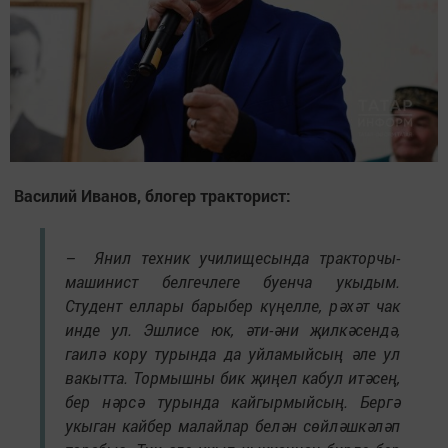
Василий Иванов, блогер тракторист:
– Янил техник училищесында тракторчы-
машинист белгечлеге буенча укыдым.
Студент еллары барыбер күңелле, рәхәт чак
инде ул. Эшлисе юк, әти-әни җилкәсендә,
гаилә кору турында да уйламыйсың әле ул
вакытта. Тормышны бик җиңел кабул итәсең,
бер нәрсә турында кайгырмыйсың. Бергә
укыган кайбер малайлар белән сөйләшкәләп