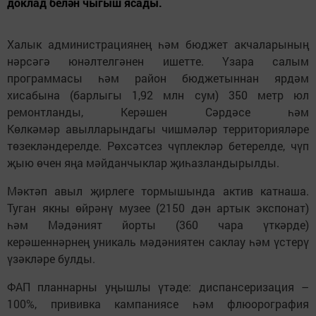
доклад белән чыгыш ясады.
Халык администрациянең һәм бюджет акчаларының
нәрсәгә юнәлтелгәнен ишетте. Үзара салым
программасы һәм район бюджетыннан ярдәм
хисабына (барлыгы 1,92 млн сум) 350 метр юл
ремонтланды, Керәшен Сәрдәсе һәм
Көлкәмәр авылларындагы чишмәләр территорияләре
төзекләндерелде. Рөхсәтсез чүплекләр бетерелде, чүп
җыю өчен яңа мәйданчыклар җиһазландырылды.
Мәктәп авыл җирлеге тормышында актив катнаша.
Туган якны өйрәнү музее (2150 дән артык экспонат)
һәм Мәдәният йорты (360 чара үткәрде)
керәшеннәрнең уникаль мәдәниятен саклау һәм үстерү
үзәкләре булды.
ФАП планнарны уңышлы үтәде: диспансеризация –
100%, прививка кампаниясе һәм флюорография