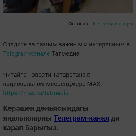
Фотолар:
Пестрецы-информ
Следите за самым важным и интересным в
Telegram-канале
Татмедиа
Читайте новости Татарстана в
национальном мессенджере MАХ:
https://max.ru/tatmedia
Керәшен дөньясындагы
яңалыкларны
Телеграм-канал
да
карап барыгыз.