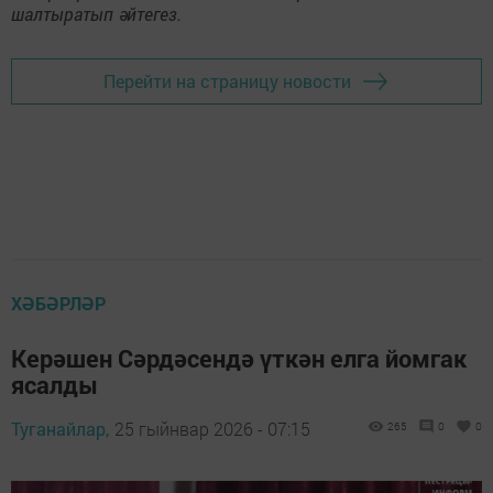
шалтыратып әйтегез.
Перейти на страницу новости
ХӘБӘРЛӘР
Керәшен Сәрдәсендә үткән елга йомгак
ясалды
Туганайлар,
25 гыйнвар 2026 - 07:15
265
0
0