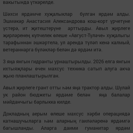
вакытында үткәрелде.
Шәхси ярдәмче хуҗалыклар булган ярдәм алды.
Эшмәкәр Анастасия Александрова кош-корт үрчетүне
үстерә, ит җитештерүне арттырды. Авыл җирлеге
җирләренең күпчелек өлеше «Август-Түләче» хуҗалыгы
тарафыннан эшкәртелә, ул аренда түләп кенә калмый,
ветераннарга бүләкләр белән дә ярдәм итә.
3 яңа янгын гидранты урнаштырылды. 2026 елга янгын
ихтыяҗлары өчен махсус техника сатып алуга акча
җыю планлаштырылган.
Авыл җирлеге грант отты һәм яңа трактор алды. Шулай
ук район бюджеты ярдәме белән яңа балалар
мәйданчыгы барлыкка килде.
Докладның аерым өлеше махсус хәрби операциядә
катнашучыларга һәм аларның гаиләләренә ярдәмгә
багышланды. Аларга даими гуманитар ярдәм