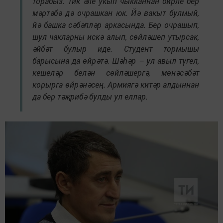
торабыз. Тик әле укып чыкканнан бирле бер
мәртәбә дә очрашкан юк. Йә вакыт булмый,
йә башка сәбәпләр аркасында. Бер очрашып,
шул чакларны искә алып, сөйләшеп утырсак,
әйбәт булыр иде. Студент тормышы
барысына да өйрәтә. Шәһәр – ул авыл түгел,
кешеләр белән сөйләшергә, мөнәсәбәт
корырга өйрәнәсең. Армиягә китәр алдыннан
да бер тәҗрибә булды ул еллар.