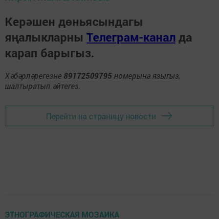
Керәшен дөньясындагы
яңалыкларны
Телеграм-канал
да
карап барыгыз.
Хәбәрләрегезне
89172509795
номерына языгыз,
шалтыратып әйтегез.
Перейти на страницу новости
ЭТНОГРАФИЧЕСКАЯ МОЗАИКА