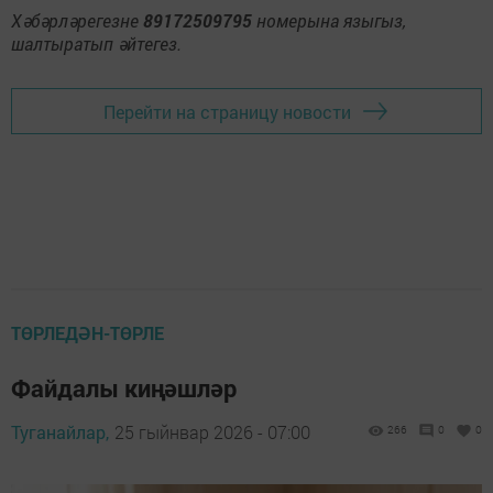
Хәбәрләрегезне
89172509795
номерына языгыз,
шалтыратып әйтегез.
Перейти на страницу новости
ТӨРЛЕДӘН-ТӨРЛЕ
Файдалы киңәшләр
Туганайлар,
25 гыйнвар 2026 - 07:00
266
0
0