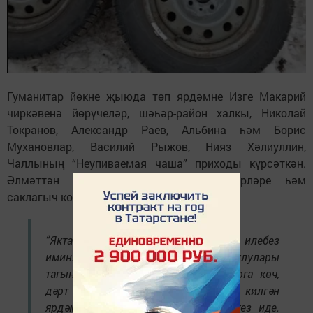
Гуманитар йөкне җыюда төп ярдәмне Изге Макарий
чиркәвенә йөрүчеләр, шәһәр-район халкы, Николай
Токранов, Александр Раев, Альбина һәм Борис
Мухановлар, Василий Рыжов, Нияз Хәлиуллин,
Чаллының “Неупиваемая чаша” приходы күрсәткән.
Әлмәттән Альбина маскировка челтәрләре һәм
саклагыч костюмнар белән тәэмин иткән.
“Якташ хәрби ир-егетләрнең ныклыгы, илебез
иминлеге өчен көрәшүдә көчле булулары
тагын да игелекле эшләр башкарырга көч,
дәрт бирә. Егетләрнең без алып килгән
ярдәмгә ничек сөенгәннәрен күрсәгез иде.