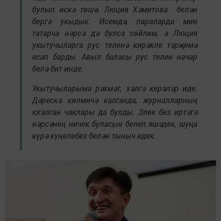
булып искә төшә. Люция Хәмитова белән
бергә укыдык. Исемдә, параларда мин
татарча нәрсә дә булса сөйлим, ә Люция
укытучыларга рус теленә кирәкле тәрҗемә
ясап барды. Авыл баласы рус телен начар
белә бит инде.
Укытучыларыма рәхмәт, хәлгә керәләр иде.
Дәрескә килмичә калганда, журналларның
югалган чаклары да булды. Элек без иртәгә
нәрсәнең ничек буласын белеп яшәдек, шуңа
күрә күңелебез белән тыныч идек.