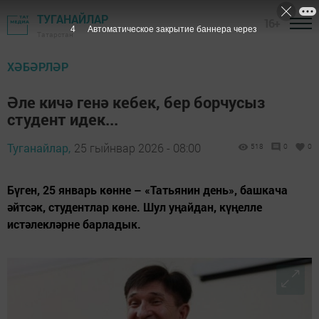
ТУГАНАЙЛАР
16+
2
Автоматическое закрытие баннера через
Татарстан
ХӘБӘРЛӘР
Әле кичә генә кебек, бер борчусыз
студент идек...
Туганайлар,
25 гыйнвар 2026 - 08:00
518
0
0
Бүген, 25 январь көнне – «Татьянин день», башкача
әйтсәк, студентлар көне. Шул уңайдан, күңелле
истәлекләрне барладык.