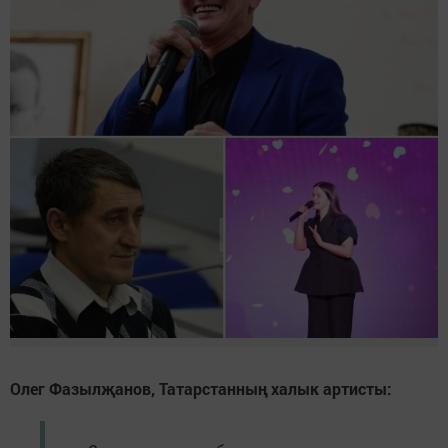
Олег Фазылҗанов, Татарстанның халык артисты: