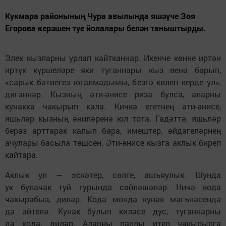
Кукмара районының Чура авылында яшәүче Зоя
Егорова керәшен туе йолалары белән таныштырды.
Элек кызларны урлап кайтканнар. Икенче көнне иртән
иртүк күршеләре яки туганнары кыз өенә барып,
«сарык бәтиегез югалмадымы, безгә килеп керде ул»,
дигәннәр. Кызның әти-әнисе риза булса, аларны
кунакка чакырып кала. Кичкә егетнең әти-әнисе,
яшьләр кызның әниләренә юл тота. Гадәттә, яшьләр
бераз арттарак калып бара, имештер, өйдәгеләрнең
ачулары басыла төшсен. Әти-әнисе кызга аклык биреп
кайтара.
Аклык ул — эскәтер, сөлге, ашъяулык. Шунда
ук булачак туй турында сөйләшәләр. Ничә кода
чакырабыз, диләр. Кода монда кунак мәгънәсендә
дә әйтелә. Кунак булып киләсе дус, туганнарны
да кода, диләр. Аларны парлы итеп чакырырга