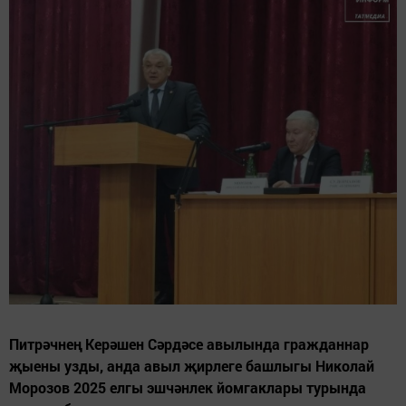
Питрәчнең Керәшен Сәрдәсе авылында гражданнар
җыены узды, анда авыл җирлеге башлыгы Николай
Морозов 2025 елгы эшчәнлек йомгаклары турында