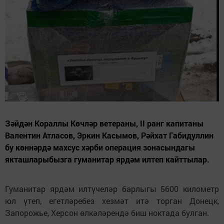
Зәйдән Кораллы Көчләр ветераны, II ранг капитаны
Валентин Атласов, Эркин Касымов, Рәйхат Габидуллин
бу көннәрдә махсус хәрби операция зонасындагы
якташларыбызга гуманитар ярдәм илтеп кайттылар.
Гуманитар ярдәм илтүчеләр барлыгы 5600 километр
юл үтеп, егетләребез хезмәт итә торган Донецк,
Запорожье, Херсон өлкәләрендә биш ноктада булган.