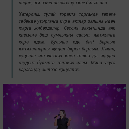
өеңне, әти-әниеңне сагыну хисе биләп ала.
Хәтерлим, тулай торакта торганда тәрәзә
төбендә утырганга күрә, актлар залына идән
юарга җибәрделәр. Сессия вакытында аяк
киеменә биш сумлыкны салып, имтиханга
керә идем. Булыша иде бит! Барлык
имтиханнарны җиңел биреп бардым. Ләкин,
күңелле истәлекләр искә төшсә дә, яңадан
студент булырга теләмәс идем. Миңа укуга
караганда, эшләве җиңелрәк.