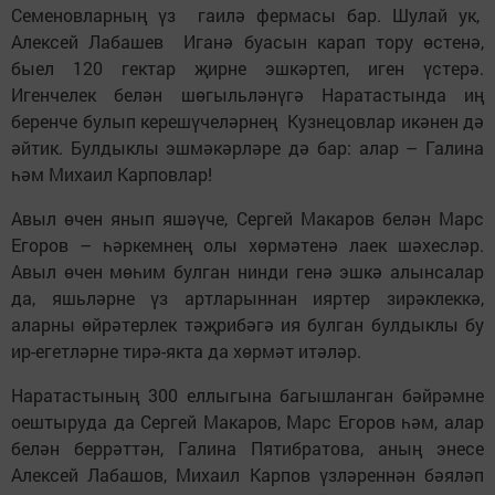
Семеновларның үз гаилә фермасы бар. Шулай ук,
Алексей Лабашев Иганә буасын карап тору өстенә,
быел 120 гектар җирне эшкәртеп, иген үстерә.
Игенчелек белән шөгыльләнүгә Наратастында иң
беренче булып керешүчеләрнең Кузнецовлар икәнен дә
әйтик. Булдыклы эшмәкәрләре дә бар: алар – Галина
һәм Михаил Карповлар!
Авыл өчен янып яшәүче, Сергей Макаров белән Марс
Егоров – һәркемнең олы хөрмәтенә лаек шәхесләр.
Авыл өчен мөһим булган нинди генә эшкә алынсалар
да, яшьләрне үз артларыннан ияртер зирәклеккә,
аларны өйрәтерлек тәҗрибәгә ия булган булдыклы бу
ир-егетләрне тирә-якта да хөрмәт итәләр.
Наратастының 300 еллыгына багышланган бәйрәмне
оештыруда да Сергей Макаров, Марс Егоров һәм, алар
белән беррәттән, Галина Пятибратова, аның энесе
Алексей Лабашов, Михаил Карпов үзләреннән бәяләп