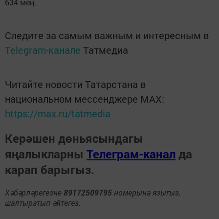
634 мең.
Следите за самым важным и интересным в
Telegram-канале
Татмедиа
Читайте новости Татарстана в
национальном мессенджере MАХ:
https://max.ru/tatmedia
Керәшен дөньясындагы
яңалыкларны
Телеграм-канал
да
карап барыгыз.
Хәбәрләрегезне
89172509795
номерына языгыз,
шалтыратып әйтегез.