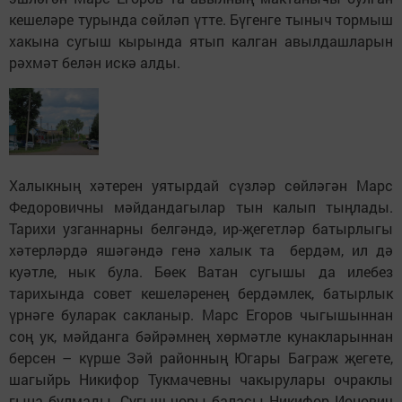
кешеләре турында сөйләп үтте. Бүгенге тыныч тормыш
хакына сугыш кырында ятып калган авылдашларын
рәхмәт белән искә алды.
Халыкның хәтерен уятырдай сүзләр сөйләгән Марс
Федоровичны мәйдандагылар тын калып тыңлады.
Тарихи узганнарны белгәндә, ир-җегетләр батырлыгы
хәтерләрдә яшәгәндә генә халык та бердәм, ил дә
куәтле, нык була. Бөек Ватан сугышы да илебез
тарихында совет кешеләренең бердәмлек, батырлык
үрнәге буларак сакланыр. Марс Егоров чыгышыннан
соң ук, мәйданга бәйрәмнең хөрмәтле кунакларыннан
берсен – күрше Зәй районның Югары Баграж җегете,
шагыйрь Никифор Тукмачевны чакырулары очраклы
гына булмады. Сугыш чоры баласы Никифор Ионович