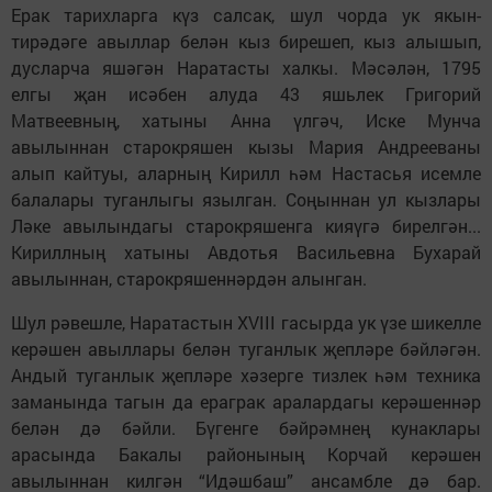
Ерак тарихларга күз салсак, шул чорда ук якын-
тирәдәге авыллар белән кыз бирешеп, кыз алышып,
дусларча яшәгән Наратасты халкы. Мәсәлән, 1795
елгы җан исәбен алуда 43 яшьлек Григорий
Матвеевның, хатыны Анна үлгәч, Иске Мунча
авылыннан старокряшен кызы Мария Андрееваны
алып кайтуы, аларның Кирилл һәм Настасья исемле
балалары туганлыгы язылган. Соңыннан ул кызлары
Ләке авылындагы старокряшенга кияүгә бирелгән...
Кириллның хатыны Авдотья Васильевна Бухарай
авылыннан, старокряшеннәрдән алынган.
Шул рәвешле, Наратастын XVIII гасырда ук үзе шикелле
керәшен авыллары белән туганлык җепләре бәйләгән.
Андый туганлык җепләре хәзерге тизлек һәм техника
заманында тагын да ераграк аралардагы керәшеннәр
белән дә бәйли. Бүгенге бәйрәмнең кунаклары
арасында Бакалы районының Корчай керәшен
авылыннан килгән “Идәшбаш” ансамбле дә бар.