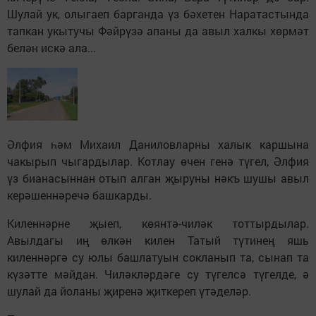
Шулай ук, олыгаеп барганда үз бәхетен Наратастында
тапкан укытучы Фәйрүзә апаны да авыл халкы хөрмәт
белән искә ала...
Әлфия һәм Михаил Даниловларны халык каршына
чакырып чыгардылар. Котлау өчен генә түгел, Әлфия
үз бианасыннан отып алган җыруны нәкъ шушы авыл
керәшеннәречә башкарды.
Киленнәрне җыеп, көянтә-чиләк тоттырдылар.
Авылдагы иң өлкән килен Татый түтинең яшь
киленнәргә су юлы башлатуын сокланып та, сынап та
күзәтте мәйдан. Чиләкләрдәге су түгелсә түгелде, ә
шулай да йоланы җиренә җиткереп үтәделәр.