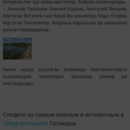
бетермәслек зур өлеш керттеләр. Бәйрәм спонсорлары
– Алексей Лабашов, Михаил Карпов, Анатолий Ямашев,
бертуган Виталий һәм Юрий Васильевлар, Марс Егоров,
бертуган Тихоновлар. Аларның барысына да алкышлап
рәхмәт белдерделәр.
Кичкә кадәр сузылган бәйрәмдә берсеннән-берсе
кызыклырак, күңеллерәк ярышлар, уеннар да
оештырылды.
Следите за самым важным и интересным в
Telegram-канале
Татмедиа