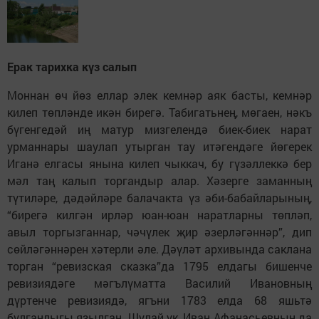
Ерак тарихка күз салып
Моннан өч йөз еллар элек кемнәр аяк басты, кемнәр
килеп төпләнде икән бирегә. Табигатьнең, мөгаен, нәкъ
бүгенгедәй иң матур мизгелендә биек-биек нарат
урманнары шаулап утырган тау итәгендәге йөгерек
Иганә елгасы янына килеп чыккач, бу гүзәллеккә бер
мәл таң калып торгандыр алар. Хәзерге заманның
түтиләре, дәдәйләре балачакта үз әби-бабайларының,
“бирегә килгән ирләр юан-юан наратларны төпләп,
авыл торгызганнар, чәчүлек җир әзерләгәннәр”, дип
сөйләгәннәрен хәтерли әле. Дәүләт архивында саклана
торган “ревизская сказка”да 1795 елдагы бишенче
ревизиядәге мәгълүматта Василий Ивановның
дүртенче ревизиядә, ягъни 1783 елда 68 яшьтә
булганлыгы язылган. Шулай ук, Иван Афанасьевның да