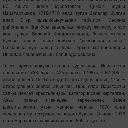
67 яшьтә икәне күрсәтелгән. Димәк, шушы
Наратастында 1715-1716 елда туган балалар булган
алар. Әгәр кызыксынучылар табылса, Мөслим
районының Яңа Усы авылында чиркәү җиткерүгә зур
көч түккән Валерий Кондратьевның, безнең үтенеч
буенча юллап алып кайткан “ревизская сказка”
битләренә күз салырга була. Архив материаллары
Николай Лобашев кызы Галинада саклана.
Әлеге архив документыннан күренгәнчә, Наратасты
авылында 1783 елда – 42 ир заты, 1795тә – 52 (48е –
старокряшен), 1811дә инде 61 ир-ат (шуларның 47се –
старокряшен) исәпкә алынган. 1860 елда Наратасты
халкы дәүләт крестьяннары категориясенә кертелгән.
Авыл халкы игенчелек, терлекчелек белән
шөгыльләнгән, утын чанасы ясаган, 1870 елда
үзләренең су тегермәненә кадәр булган. Ә инде 1913
елда Наратасты халкының саны 606га җиткән.