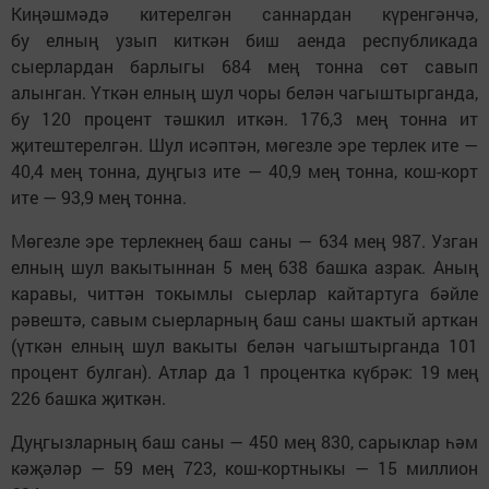
Киңәшмәдә китерелгән саннардан күренгәнчә,
бу елның узып киткән биш аенда республикада
сыерлардан барлыгы 684 мең тонна сөт савып
алынган. Үткән елның шул чоры белән чагыштырганда,
бу 120 процент тәшкил иткән. 176,3 мең тонна ит
җитештерелгән. Шул исәптән, мөгезле эре терлек ите —
40,4 мең тонна, дуңгыз ите — 40,9 мең тонна, кош-корт
ите — 93,9 мең тонна.
Мөгезле эре терлекнең баш саны — 634 мең 987. Узган
елның шул вакытыннан 5 мең 638 башка азрак. Аның
каравы, читтән токымлы сыерлар кайтартуга бәйле
рәвештә, савым сыерларның баш саны шактый арткан
(үткән елның шул вакыты белән чагыштырганда 101
процент булган). Атлар да 1 процентка күбрәк: 19 мең
226 башка җиткән.
Дуңгызларның баш саны — 450 мең 830, сарыклар һәм
кәҗәләр — 59 мең 723, кош-кортныкы — 15 миллион