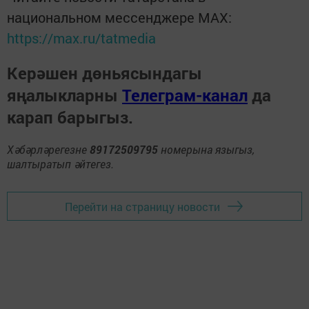
национальном мессенджере MАХ:
https://max.ru/tatmedia
Керәшен дөньясындагы
яңалыкларны
Телеграм-канал
да
карап барыгыз.
Хәбәрләрегезне
89172509795
номерына языгыз,
шалтыратып әйтегез.
Перейти на страницу новости