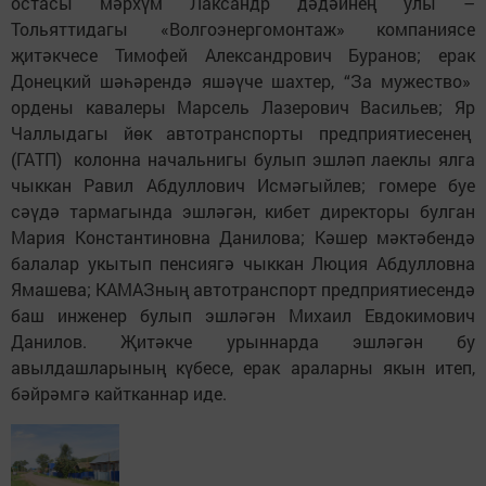
остасы мәрхүм Лаксандр дәдәйнең улы –
Тольяттидагы «Волгоэнергомонтаж» компаниясе
җитәкчесе Тимофей Александрович Буранов; ерак
Донецкий шәһәрендә яшәүче шахтер, “За мужество»
ордены кавалеры Марсель Лазерович Васильев; Яр
Чаллыдагы йөк автотранспорты предприятиесенең
(ГАТП) колонна начальнигы булып эшләп лаеклы ялга
чыккан Равил Абдуллович Исмәгыйлев; гомере буе
сәүдә тармагында эшләгән, кибет директоры булган
Мария Константиновна Данилова; Кәшер мәктәбендә
балалар укытып пенсиягә чыккан Люция Абдулловна
Ямашева; КАМАЗның автотранспорт предприятиесендә
баш инженер булып эшләгән Михаил Евдокимович
Данилов. Җитәкче урыннарда эшләгән бу
авылдашларының күбесе, ерак араларны якын итеп,
бәйрәмгә кайтканнар иде.