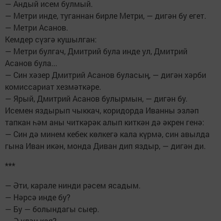
— Андый исем булмый.
— Метри инде, туганнан бирле Метри, — дигән бу егет.
— Метри Асанов.
Кемдер сүзгә кушылган:
— Метри булгач, Дмитрий була инде ул, Дмитрий
Асанов була...
— Син хәзер Дмитрий Асанов буласың, — дигән хәрби
комиссариат хезмәткәре.
— Ярый, Дмитрий Асанов булырмын, — дигән бу.
Исемен яздырып чыккач, коридорда Иванны эзләп
тапкан һәм аны читкәрәк алып киткән дә әкрен генә:
— Син дә минем кебек көлкегә кала күрмә, син авылда
гына Иван икән, монда Диван дип яздыр, — дигән ди.
***
— Әти, карале нинди рәсем ясадым.
— Нәрсә инде бу?
— Бу — болындагы сыер.
— Ә үлән кая?