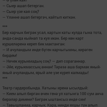
— Сыер ашап бетергән.
— Сыер үзе кая соң?
— Үләнне ашап бетергәч, кайтып киткән.
***
Бер карчык бигрәк усал, картын каты кулда гына тота,
анда-санда кыйнап та куя икән. Бер көн карт
күршеләренә кереп бик мактанган:
— И ачуландым инде бүген карчыгымны, кирәген
бирдем!
— Ничек курыкмадың соң? — дип сораганнар.
— Әйе, курыкмассың аннан! Тәрәзә аша бармак яный-
яный ачуландым, ярый әле үзе күреп калмады!
***
Театр гардеробында. Хатыны иренә ысылдый:
— Кием алып биргән өчен генә ул хатынга 100 сум акча
бирәләр димени? Бигрәк ыштансыз инде син!
— Тавышланма, карчык. Кара, нинди яхшы тун алып