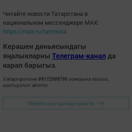
Читайте новости Татарстана в
национальном мессенджере MАХ:
https://max.ru/tatmedia
Керәшен дөньясындагы
яңалыкларны
Телеграм-канал
да
карап барыгыз.
Хәбәрләрегезне
89172509795
номерына языгыз,
шалтыратып әйтегез.
Перейти на страницу новости