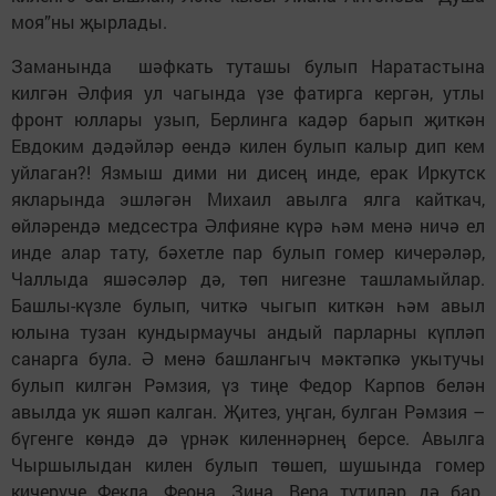
моя”ны җырлады.
Заманында шәфкать туташы булып Наратастына
килгән Әлфия ул чагында үзе фатирга кергән, утлы
фронт юллары узып, Берлинга кадәр барып җиткән
Евдоким дәдәйләр өендә килен булып калыр дип кем
уйлаган?! Язмыш дими ни дисең инде, ерак Иркутск
якларында эшләгән Михаил авылга ялга кайткач,
өйләрендә медсестра Әлфияне күрә һәм менә ничә ел
инде алар тату, бәхетле пар булып гомер кичерәләр,
Чаллыда яшәсәләр дә, төп нигезне ташламыйлар.
Башлы-күзле булып, читкә чыгып киткән һәм авыл
юлына тузан кундырмаучы андый парларны күпләп
санарга була. Ә менә башлангыч мәктәпкә укытучы
булып килгән Рәмзия, үз тиңе Федор Карпов белән
авылда ук яшәп калган. Җитез, уңган, булган Рәмзия –
бүгенге көндә дә үрнәк киленнәрнең берсе. Авылга
Чыршылыдан килен булып төшеп, шушында гомер
кичерүче Фекла, Феона. Зина, Вера түтиләр дә бар.