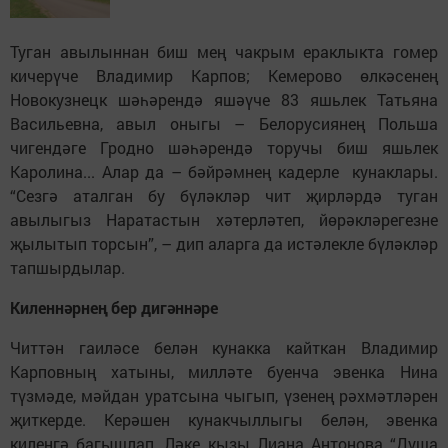
Туган авылыннан биш мең чакрым ераклыкта гомер
кичерүче Владимир Карпов; Кемерово өлкәсенең
Новокузнецк шәһәрендә яшәүче 83 яшьлек Татьяна
Васильевна, авыл оныгы – Белорусиянең Польша
чигендәге Гродно шәһәрендә торучы биш яшьлек
Каролина... Алар да – бәйрәмнең кадерле кунаклары.
“Сезгә аталган бу бүләкләр чит җирләрдә туган
авылыгыз Наратастын хәтерләтеп, йөрәкләрегезне
җылытып торсын”, – дип аларга да истәлекле бүләкләр
тапшырдылар.
Киленнәрнең бер дигәннәре
Читтән гаиләсе белән кунакка кайткан Владимир
Карповның хатыны, милләте буенча эвенка Нина
түзмәде, мәйдан уратсына чыгып, үзенең рәхмәтләрен
җиткерде. Керәшен кунакчыллыгы белән, эвенка
киленгә багышлап, Ләке кызы Лиана Антонова “Душа