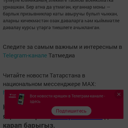
урнашкан. Бер атна да үтмәгән, куганнар моны —
барлык призывниклар каты авыручы булып чыккан,
аларны кичекмәстән озак дәваларга һәм кыйммәтле
дәвалау курсы үтәргә тиешлеге ачыкланган.
Следите за самым важным и интересным в
Telegram-канале
Татмедиа
Читайте новости Татарстана в
национальном мессенджере MАХ:
https://max.ru/tatmedia
Все новости кряшен в Телеграм-канале -
здесь
Керәшен дөньясындагы
Подпишитесь
яңалыкларны
Телеграм-канал
да
карап барыгыз.