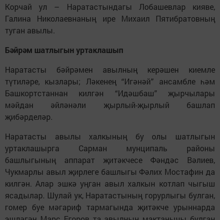
Корчай ул – Наратастындагы Лобашевлар кияве,
Галина Николаевнаның ире Михаил Пятибратовның
туган авылы.
Бәйрәм шатлыгын уртаклашып
Наратасты бәйрәмен авылның керәшен киемле
түтиләре, кызлары; Ләкенең “Игәнәй” ансамбле һәм
Башкортстаннан килгән “Идәшбаш” җырчылары
мәйдан әйләнәли җырлый-җырлый башлап
җибәрделәр.
Наратасты авылы халкының бу олы шатлыгын
уртаклашырга Сарман мунципаль районы
башлыгының аппарат җитәкчесе Фәндәс Вәлиев,
Чукмарлы авыл җирлеге башлыгы Фәлих Мостафин да
килгән. Алар эшкә уңган авыл халкын котлап чыгыш
ясадылар. Шулай ук, Наратастының горурлыгы булган,
гомер буе мәгариф тармагында җитәкче урыннарда
эшләгән Марс Егоров та авылның мактанычы булган