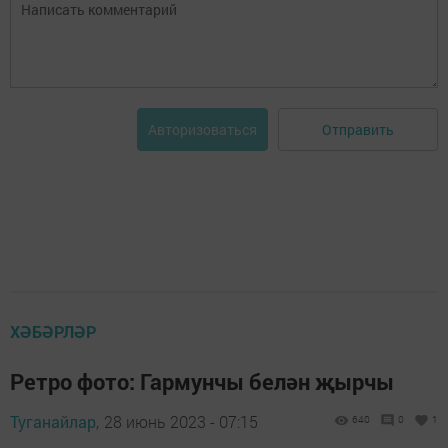
Отправить
Авторизоваться
ХӘБӘРЛӘР
Ретро фото: Гармунчы белән җырчы
Туганайлар,
28 июнь 2023 - 07:15
640
0
1