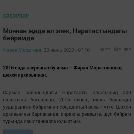
ХӘБӘРЛӘР
Моннан җиде ел элек, Наратастындагы
бәйрәмдә
Фирая Моратова,
28 июнь 2023 - 07:10
827
0
0
2016 елда әзерләгән бу язма – Фирая Моратованың
шәхси архивыннан.
Сарман районындагы Наратасты авылының 300
еллыгына багышлап, 2016 елның июль башында
уздырылган бәйрәмнән соң шактый вакыт үтте. Шәхси
архивымны барлаганда, очраклы рәвештә, шул бәйрәм
турында язылганнарга юлыктым.