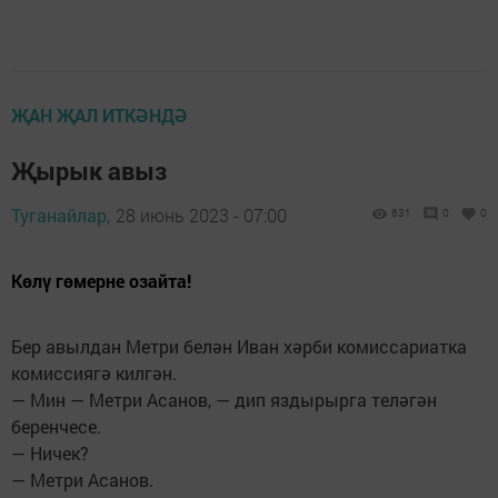
ҖАН ҖАЛ ИТКӘНДӘ
Җырык авыз
Туганайлар,
28 июнь 2023 - 07:00
631
0
0
Көлү гөмерне озайта!
Бер авылдан Метри белән Иван хәрби комиссариатка
комиссиягә килгән.
— Мин — Метри Асанов, — дип яздырырга теләгән
беренчесе.
— Ничек?
— Метри Асанов.