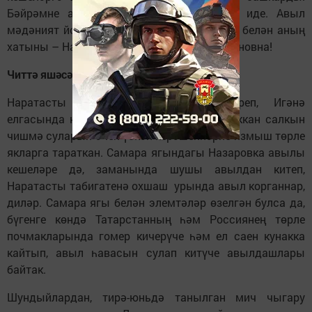
Бәйрәмне алып баручылар да Ләкедән иде. Авыл
мәдәният йорты директоры Юрий Антонов белән аның
хатыны – Наратасты кызы Римма Валентиновна!
Читтә яшәсәләр дә...
Наратасты чирәмендә яланаяк йөгереп, Игәнә
елгасында коенып, тау астыннан ургып аккан салкын
чишмә суларын эчеп үскән керәшеннәрне язмыш төрле
якларга тараткан. Самара ягындагы Назаровка авылы
кешеләре дә, заманында шушы авылдан китеп,
Наратасты табигатенә охшаш урында авыл корганнар,
диләр. Самара ягы белән элемтәләр өзелгән булса да,
бүгенге көндә Татарстанның һәм Россиянең төрле
почмакларында гомер кичерүче һәм ел саен кунакка
кайтып, авыл һавасын сулап китүче авылдашлары
байтак.
Шундыйлардан, тирә-юньдә танылган мич чыгару