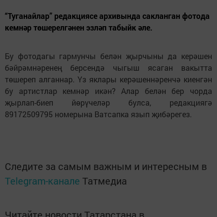
“Туганайлар” редакциясе архивында сакланган фотода
кемнәр төшерелгәнен эзләп табыйк әле.
Бу фотодагы гармунчы белән җырчыны да керәшен
бәйрәмнәренең берсендә чыгыш ясаган вакытта
төшереп алганнар. Үз яклары керәшеннәренчә киенгән
бу артистлар кемнәр икән? Алар белән бер чорда
җырлап-биеп йөрүчеләр булса, редакциягә
89172509795 номерына Ватсапка язып җибәрегез.
Следите за самым важным и интересным в
Telegram-канале
Татмедиа
Читайте новости Татарстана в