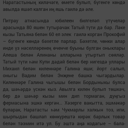
Наратастының киләчәге, өмете булып, бүгенге көндә
авылда яшәп калган иң яшь гаилә дә әле.
Питрау атнасында юбилеен билгеләп үтүчеләр
арасында 80 яшен тутырачак Татый түти дә бар. Ләке
кызы Татьяна белән 60 ел элек гаилә корган Прокофий
– бүгенге көндә бәхетле парлар. Бәхетле, чөнки алар
инде үз нәселләренең өченче буыны булган оныклары
Алеша белән Алинаны алларына утыртып сөяләр.
Татый түти һәм Купи дәдәй белән бер нигездә уллары
Михаил белән киленнәре Галина яши; йорт салып,
оныгы Вадим белән Энҗене башка чыгардылар.
Киленнәре Галина чыгышы белән Бордыныкы булса
да, шәһәрдә үскән кыз. Авылга килен булып төшкәч,
бер дә шәһәр кызы мин дип тормаган, дуңгыз
фермасына эшкә кергән... Хәзерге вакытта, эшмәкәр
буларак, Наратасты һәм Чукмарлы халкын тоз, ипи,
шырпыдан башлап көнкүрештә кирәк барлык товар
белән тәэмин итә ул. Бу эштә аңа кодагые – бала-