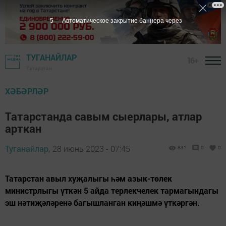
4
Автоматическое закрытие баннера через
ТУГАНАЙЛАР
16+
Татарстан
ХӘБӘРЛӘР
Татарстанда савым сыерлары, атлар
арткан
Туганайлар,
28 июнь 2023 - 07:45
831
0
0
Татарстан авыл хуҗалыгы һәм азык-төлек
министрлыгы үткән 5 айда терлекчелек тармагындагы
эш нәтиҗәләренә багышланган киңәшмә үткәргән.