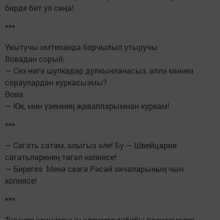
бирде бит ул сиңа!
***
Укытучы имтиханда борчылып утыручы
Вовадан сорый:
— Сез нигә шулкадәр дулкынланасыз, әллә минем
сораулардан куркасызмы?
Вова:
— Юк, мин үземнең җавапларымнан куркам!
***
— Сәгать сатам, алыгыз әле! Бу — Швейцария
сәгатьләренең төгәл копиясе!
— Бирегез. Менә сезгә Рәсәй акчаларының чын
копиясе!
***
Түләүле клиниканың элеккеге табибы военкоматка