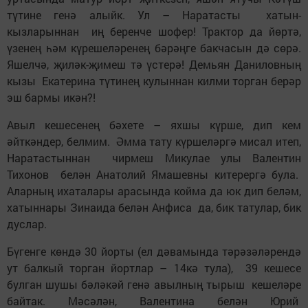
түтине генә алыйк. Ул – Наратасты хатын-
кызларыннан иң беренче шофер! Трактор да йөртә,
үзенең һәм күрешеләренең бәрәңге бакчасын дә сөрә.
Яшелчә, җиләк-җимеш тә үстерә! Демьян Даниловның
кызы Екатерина түтинең кулыннан килми торган берәр
эш бармы икән?!
Авыл кешесенең бәхете – яхшы күрше, дип кем
әйткәндер, белмим. Әмма тату күршеләргә мисал итеп,
Наратастыннан чирмеш Микулае улы Валентин
Тихонов белән Анатолий Ямашевны китерергә була.
Аларның ихаталары арасында койма да юк дип беләм,
хатыннары Зинаида белән Анфиса да, бик татулар, бик
дуслар.
Бүгенге көндә 30 йорты (ел дәвамында тәрәзәләрендә
ут балкый торган йортлар – 14кә тула), 39 кешесе
булган шушы бәләкәй генә авылның тырыш кешеләре
байтак. Мәсәлән, Валентина белән Юрий