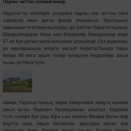
Парны читтән эзләмәгәннәр
Наратасты егетләре үзләренә парны гел читтән генә
сайлаган икән дигән фикер уянмасын. Яратышып
кавышкан егетләре-кызлары да байтак Наратастының.
Шундыйлардан Нина һәм Владимир Макаровлар инде
57 ел буе уртак гаилә юлыннан атлыйлар. Сүз уңаеннан,
үз авылдашына кияүгә чыгып Наратастында пары
белән 60 елга якын гомер кичерүче бердәнбер авыл
кызы ул Нина түти.
Аннан, Наратастының төрек Микулаена кияүгә чыккан
авыл кызы Евдокия Кузнецованы алыгыз. Евдокия
түти гомере буе улы Юра һәм килене Венера белән бер
йортта яши. Авыл бетмәсен, авылдан нәсел эзе
китмәсен өчен, бүгенге көндә оныгы Руслан белән