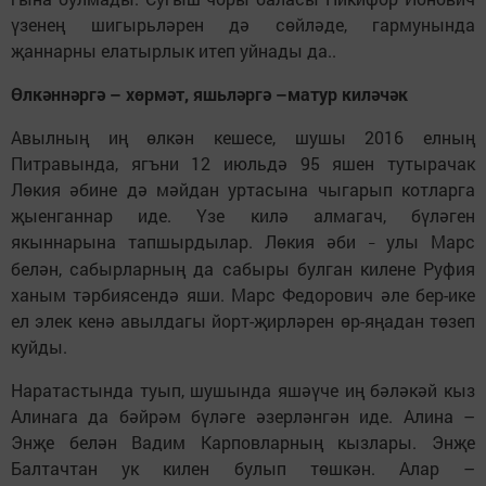
үзенең шигырьләрен дә сөйләде, гармунында
җаннарны елатырлык итеп уйнады да..
Өлкәннәргә – хөрмәт, яшьләргә –матур киләчәк
Авылның иң өлкән кешесе, шушы 2016 елның
Питравында, ягъни 12 июльдә 95 яшен тутырачак
Лөкия әбине дә мәйдан уртасына чыгарып котларга
җыенганнар иде. Үзе килә алмагач, бүләген
якыннарына тапшырдылар. Лөкия әби
улы Марс
–
белән, сабырларның да сабыры булган килене Руфия
ханым тәрбиясендә яши. Марс Федорович әле бер-ике
ел элек кенә авылдагы йорт-җирләрен өр-яңадан төзеп
куйды.
Наратастында туып, шушында яшәүче иң бәләкәй кыз
Алинага да бәйрәм бүләге әзерләнгән иде. Алина –
Энҗе белән Вадим Карповларның кызлары. Энҗе
Балтачтан ук килен булып төшкән. Алар –