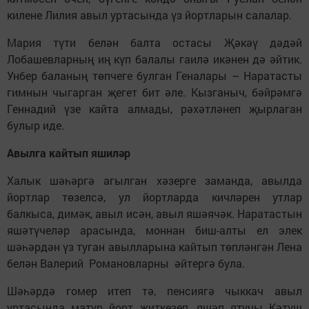
килене Лилия авыл уртасында үз йортларын салалар.
Мария түти белән балта остасы Җәкәү дәдәй
Лобашевларның иң күп балалы гаилә икәнен дә әйтик.
Унбер баланың төпчеге булган Геналары – Наратасты
гимнын чыгарган җегет бит әле. Кызганыч, бәйрәмгә
Геннадий үзе кайта алмады, рәхәтләнеп җырлаган
булыр иде.
Авылга кайтып яшиләр
Халык шәһәргә агылган хәзерге заманда, авылда
йортлар төзелсә, ул йортларда кичләрен утлар
балкыса, димәк, авыл исән, авыл яшәячәк. Наратастын
яшәтүчеләр арасында, моннан биш-алты ел элек
шәһәрдән үз туган авылларына кайтып төпләнгән Лена
белән Валерий Романовларны әйтергә була.
Шәһәрдә гомер итеп тә, пенсиягә чыккач авыл
уртасында матур йорт җиткезеп, яшәп ятучы Кәтүш