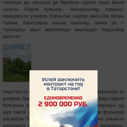
чагасын да, олысын да бертигез күрүче ачык йөзле
сатучы Мария булыша... Авылдашлар, тормыш-
көнкүрештә үзләрен борчыган һәрбер мәсьәлә белән,
Галина Алекссевна янына баралар, чөнки ул –
Чукмарлы авыл җирлегендә авылыдан бердәнбер
депутат!
Наратасты авылы яралганның беренче елларыннан ук
диярлек Ләке белән ике арада кыз алу, кыз бирү гадәте
булганын әйтү дә урынлы булыр. Архив язулары да
шул хакта сөйли. Ләкенең “Иганә” керәшен фольклор
ансамбле Татый түтигә һәм исемнәре телгә алынган
кешеләргә бүләк итеп, үз авыллары көен башкарды.