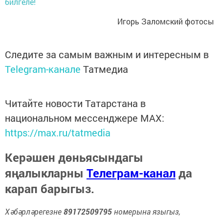
билгеле!
Игорь Заломский фотосы
Следите за самым важным и интересным в
Telegram-канале
Татмедиа
Читайте новости Татарстана в
национальном мессенджере MАХ:
https://max.ru/tatmedia
Керәшен дөньясындагы
яңалыкларны
Телеграм-канал
да
карап барыгыз.
Хәбәрләрегезне
89172509795
номерына языгыз,