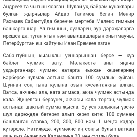
Андреев та чыгыш ясаган. Шулай ук, бәйрәм кунаклары
булган җырчылар Айдар Галимов белән Мөнир
Рахмаев Сабантуйда беренче мәртәбә Мәләкс гимнын
башкарганнар. Ул гимнның сүзләрен, зур дәрәҗәләргә
ирешсә дә, туган ягын һәм авылдашларын онытмаучы,
Петербургтан еш кайтучы Иван Еремеев язган.
Сабантуйның кызыклы уеннарыннан берсе — күз
бәйләп чүлмәк вату. Мәләкәстә аны яңача
уздырганнар: чүлмәк ватарга чыккан кешеләрнең
һәрберсе чүлмәк астына башта 100 сумлык куйган.
Шуннан соң гына кулына озын күсәк-таякны алган.
Ватса, акчаны ала, вата алмаса, акча чүлмәк астында
кала. Җиңелгән берәүнең акчасы кала торгач, чүлмәк
астында шактый сумма җыела. Бу уен халыкны үзенә
шул дәрәҗәдә бөтереп алып кереп китә: 100 сумнан
башланган ставка, 200, 300, 500 һәм 1 меңгә кадәр
күтәрелә. Нәтиҗәдә, чүлмәкне иң соңгы булып ваткан
яшь кыз Анжелика Карамзина 20 мең сумлы була.