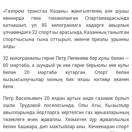
«Газпром трансгаз Казань» җәмгыятенең әле шушы
көннәрдә генә тәмамланган Спартакиадасында
катнашып, ул 85 килограммга кадәрге авырлык
үлчәвендәге 22 спортчы арасында, Казанның танылган
спортчысына гына оттырып, икенче призлы урынны
алды.
32 килограммлы герне Петр Пепенеев бер кулы белән —
60 мәртәбә, ә шундый ук ике герне берьюлы ике кулы
белән 20 мәртәбә күтәргән. Спорт белән
кызыксынучылар моның бик яхшы нәтиҗә икәнен
белә.
Петр Васильевич 20 елдан артык инде газовик булып
эшли. Трудовой поселогында, Олы Аты, Кызылъяр
авылларында йортларга кертелгән газ җиһазларының
төзеклеге өчен җаваплы. Хезмәтен зур җаваплылык
белән башкара, дип мактыйлар аны. Кечкенәдән спорт