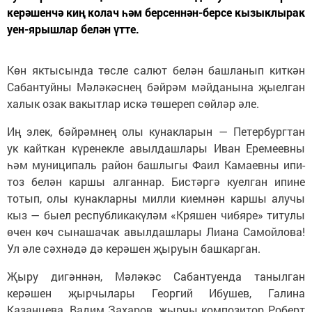
керәшенчә киң колач һәм берсеннән-берсе кызыклырак
уен-ярышлар белән үтте.
Көн яктысында төсле салют белән башланып киткән
Сабантуйны Мәләкәснең бәйрәм мәйданына җыелган
халык озак вакытлар искә төшереп сөйләр әле.
Иң элек, бәйрәмнең олы кунакларын — Петербургтан
ук кайткан күренекле авылдашлары Иван Еремеевны
һәм муниципаль район башлыгы Фаил Камаевны ипи-
тоз белән каршы алганнар. Бистәргә куелган ипине
тотып, олы кунакларны милли киемнән каршы алучы
кыз — быел республикакүләм «Кряшен чибяре» титулы
өчен көч сынашачак авылдашлары Лиана Самойлова!
Ул әле сәхнәдә дә керәшен җыруын башкарган.
Җыру дигәннән, Мәләкәс Сабантуенда танылган
керәшен җырчылары Георгий Ибушев, Галина
Казанцева, Вадим Захаров, җырчы композитор Роберт