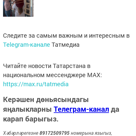
Следите за самым важным и интересным в
Telegram-канале
Татмедиа
Читайте новости Татарстана в
национальном мессенджере MАХ:
https://max.ru/tatmedia
Керәшен дөньясындагы
яңалыкларны
Телеграм-канал
да
карап барыгыз.
Хәбәрләрегезне
89172509795
номерына языгыз,