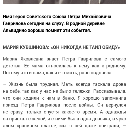
Имя Героя Советского Союза Петра Михайловича
Гаврилова сегодня на слуху. В родной деревне
Альвидино хорошо помнят эти события.
МАРИЯ КУВШИНОВА: «ОН НИКОГДА НЕ ТАИЛ ОБИДУ»
Мария Яковлевна знает Петра Гаврилова с самого
детства. Ее мама относилась к нему как к родному.
Потому что и сама, как и его мать, рано овдовела.
— Жизнь была трудная. Мать всегда таскала дрова
на себе, так как у нас не было тележки. Рассказывала,
что они ходили к нам в баню. Я хорошо запомнила
приезд Петра Гаврилова после войны. Он вернулся
не сразу, только спустя какое-то время. А однажды
он приехал с женой, и с ними была одна девочка, в ярко
алом красивом платье, мы с ней даже поиграли, —