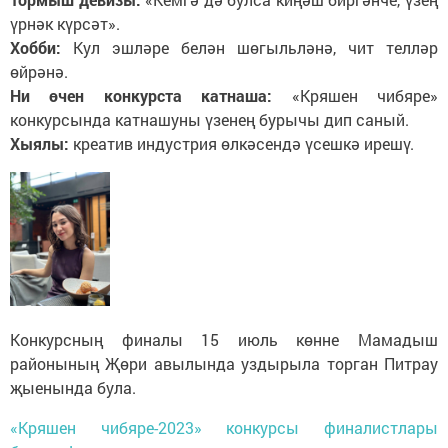
үрнәк күрсәт».
Хобби:
Кул эшләре белән шөгыльләнә, чит телләр
өйрәнә.
Ни өчен конкурста катнаша:
«Кряшен чибяре»
конкурсында катнашуны үзенең бурычы дип саный.
Хыялы:
креатив индустрия өлкәсендә үсешкә ирешү.
Конкурсның финалы 15 июль көнне Мамадыш
районының Җөри авылында уздырыла торган Питрау
җыенында була.
«Кряшен чибяре-2023» конкурсы финалистлары