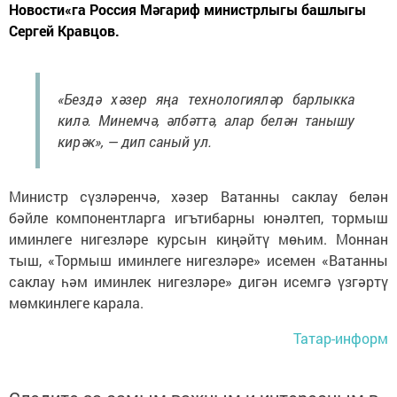
Новости«га Россия Мәгариф министрлыгы башлыгы
Сергей Кравцов.
«Бездә хәзер яңа технологияләр барлыкка
килә. Минемчә, әлбәттә, алар белән танышу
кирәк», — дип саный ул.
Министр сүзләренчә, хәзер Ватанны саклау белән
бәйле компонентларга игътибарны юнәлтеп, тормыш
иминлеге нигезләре курсын киңәйтү мөһим. Моннан
тыш, «Тормыш иминлеге нигезләре» исемен «Ватанны
саклау һәм иминлек нигезләре» дигән исемгә үзгәртү
мөмкинлеге карала.
Татар-информ