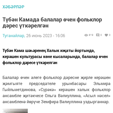
ХӘБӘРЛӘР
Түбән Камада балалар өчен фольклор
дәрес үткәрелгән
Туганайлар,
26 июнь 2023 - 16:06
819
0
0
Түбән Кама шәһәренең Халык иҗаты йортында,
керәшен культурасы көне кысаларында, балалар өчен
фольклор дәресе үткәрелгән
Балалар өчен әлеге фольклор дәресне җирле керәшен
җәмгыяте председателе урынбасары Эльмира
Гыйльметдинова, «Сүрәкә» керәшен халык фольклор
ансамбле җитәкчесе Ольга Вәлиуллина, «Асыл нәсел»
ансамбленә йөрүче Земфира Вәлиуллина уздырганнар.