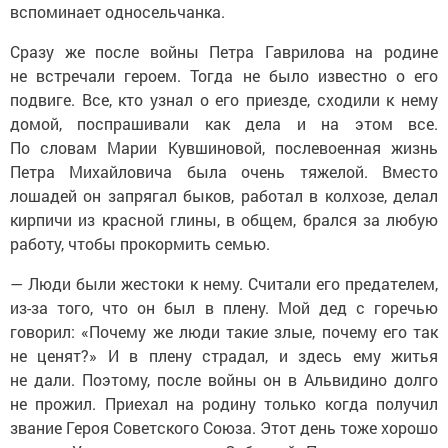
вспоминает односельчанка.
Сразу же после войны Петра Гаврилова на родине
не встречали героем. Тогда не было известно о его
подвиге. Все, кто узнал о его приезде, сходили к нему
домой, поспрашивали как дела и на этом все.
По словам Марии Кувшиновой, послевоенная жизнь
Петра Михайловича была очень тяжелой. Вместо
лошадей он запрягал быков, работал в колхозе, делал
кирпичи из красной глины, в общем, брался за любую
работу, чтобы прокормить семью.
— Люди были жестоки к нему. Считали его предателем,
из-за того, что он был в плену. Мой дед с горечью
говорил: «Почему же люди такие злые, почему его так
не ценят?» И в плену страдал, и здесь ему житья
не дали. Поэтому, после войны он в Альвидино долго
не прожил. Приехал на родину только когда получил
звание Героя Советского Союза. Этот день тоже хорошо