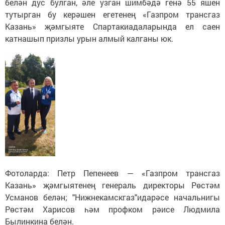
белән дус булган, әле узган шимбәдә генә 55 яшен
тутырган бу керәшен егетенең «Газпром трансгаз
Казань» җәмгыяте Спартакиадаларында ел саен
катнашып призлы урын алмый калганы юк.
Фотоларда: Петр Пепенеев — «Газпром трансгаз
Казань» җәмгыятенең генераль директоры Рөстәм
Усманов белән; "Нижнекамскгаз"идарәсе начальнигы
Рөстәм Харисов һәм профком рәисе Людмила
Былинкина белән.