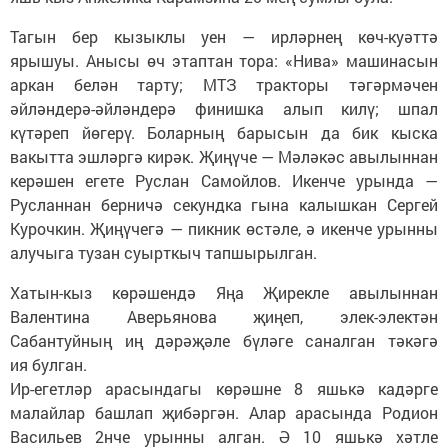
Тагын бер кызыклы уен — ирләрнең көч-куәттә
ярышуы. Анысы өч этаптан тора: «Нива» машинасын
аркан белән тарту; МТЗ тракторы тәгәрмәчен
әйләндерә-әйләндерә финишка алып килү; шпал
күтәреп йөгерү. Боларның барысын да бик кыска
вакытта эшләргә кирәк. Җиңүче — Мәләкәс авылыннан
керәшен егете Руслан Самойлов. Икенче урында —
Русланнан берничә секундка гына калышкан Сергей
Курочкин. Җиңүчегә — пикник өстәле, ә икенче урынны
алучыга тузан суырткыч тапшырылган.
Хатын-кыз көрәшендә Яңа Җирекле авылыннан
Валентина Аверьянова җиңеп, элек-электән
Сабантуйның иң дәрәҗәле бүләге саналган тәкәгә
ия булган.
Ир-егетләр арасындагы көрәшне 8 яшькә кадәрге
малайлар башлап җибәргән. Алар арасында Родион
Васильев 2нче урынны алган. Ә 10 яшькә хәтле