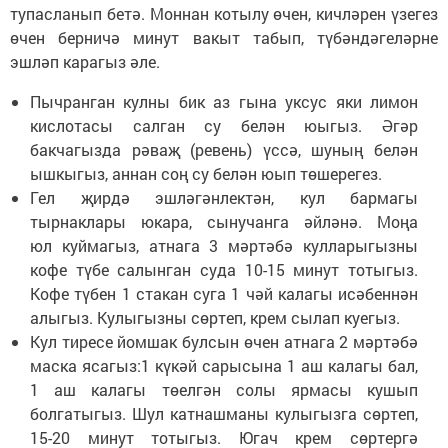
тупасланып бетә. Моннан котылу өчен, кичләрен үзегез
өчен берничә минут вакыт табып, түбәндәгеләрне
эшләп карагыз әле.
Пычранган кулны бик аз гына уксус яки лимон
кислотасы салган су белән юыгыз. Әгәр
бакчагызда рәваҗ (ревень) үссә, шуның белән
ышкыгыз, аннан соң су белән юып төшерегез.
Гел җирдә эшләгәнлектән, кул бармагы
тырнаклары юкара, сынучанга әйләнә. Моңа
юл куймагыз, атнага 3 мәртәбә кулларыгызны
кофе түбе салынган суда 10-15 минут тотыгыз.
Кофе түбен 1 стакан суга 1 чәй калагы исәбеннән
алыгыз. Кулыгызны сөртеп, крем сылап куегыз.
Кул тиресе йомшак булсын өчен атнага 2 мәртәбә
маска ясагыз:1 күкәй сарысына 1 аш калагы бал,
1 аш калагы төелгән солы ярмасы кушып
болгатыгыз. Шул катнашманы кулыгызга сөртеп,
15-20 минут тотыгыз. Югач крем сөртергә