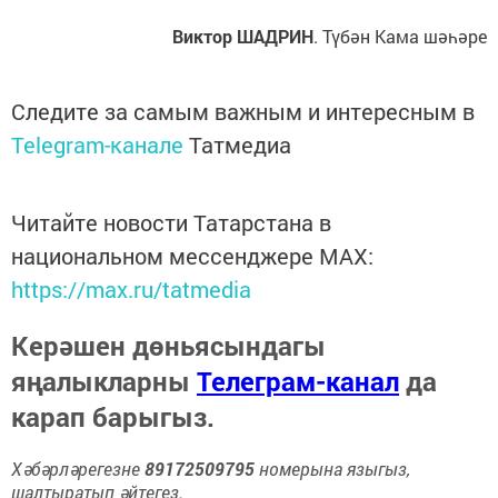
Виктор ШАДРИН
. Түбән Кама шәһәре
Следите за самым важным и интересным в
Telegram-канале
Татмедиа
Читайте новости Татарстана в
национальном мессенджере MАХ:
https://max.ru/tatmedia
Керәшен дөньясындагы
яңалыкларны
Телеграм-канал
да
карап барыгыз.
Хәбәрләрегезне
89172509795
номерына языгыз,
шалтыратып әйтегез.