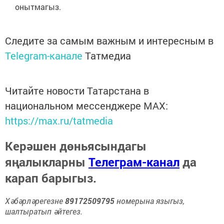
онытмагыз.
Следите за самым важным и интересным в
Telegram-канале
Татмедиа
Читайте новости Татарстана в
национальном мессенджере MАХ:
https://max.ru/tatmedia
Керәшен дөньясындагы
яңалыкларны
Телеграм-канал
да
карап барыгыз.
Хәбәрләрегезне
89172509795
номерына языгыз,
шалтыратып әйтегез.