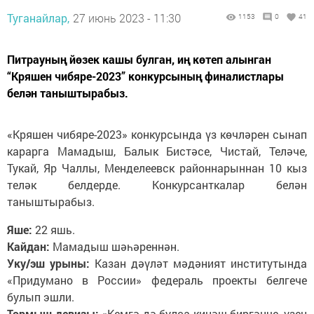
Туганайлар,
27 июнь 2023 - 11:30
1153
0
41
Питрауның йөзек кашы булган, иң көтеп алынган
“Кряшен чибяре-2023” конкурсының финалистлары
белән таныштырабыз.
«Кряшен чибяре-2023» конкурсында үз көчләрен сынап
карарга Мамадыш, Балык Бистәсе, Чистай, Теләче,
Тукай, Яр Чаллы, Менделеевск районнарыннан 10 кыз
теләк белдерде. Конкурсанткалар белән
таныштырабыз.
Яше:
22 яшь.
Кайдан:
Мамадыш шәһәреннән.
Уку/эш урыны:
Казан дәүләт мәдәният институтында
«Придумано в России» федераль проекты белгече
булып эшли.
Тормыш девизы:
«Кемгә дә булса киңәш биргәнче, үзең