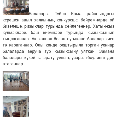
Балаларга Түбән Кама районындагы
керәшен авыл халкының көнкүреше, бәйрәмнәрдә өй
бизәлеше, ризыклар турында сөйләгәннәр. Хатын-кыз
күлмәкләре, баш киемнәре турында кызыксынып
тыңлаганнар. Ак калпак белән сүрәкәне балалар киеп
тә караганнар. Олы көндә оештырыла торган уеннар
балаларда аеруча зур кызыксыну уяткан. Замана
балалары күкәй тәгәрәтү уенын, үзара, «боулинг» дип
атаганнар.