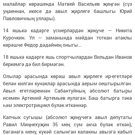
малайлар көрәшендә Матвей Васильев җиңгән (сүз
уңаеннан, икесе дә авыл җирлеге башлыгы Юрий
Павловичның уллары).
14 яшькә кадәрге үсмерләрдән җиңүче — Никита
Курочкин. Ул — заманында мәйдан тоткан атаклы
көрәшче Федор дәдәйнең оныгы...
18 яшькә кадәрге яшь спортчылардан Вильдан Иванов
беркемгә дә бил бирмәгән.
Олылар арасында көрәш авыл җирлеге ир-егетләре
белән килгән кунаклар арасында аерым оештырылган.
Авыл егетләреннән Сабантуйның абсолют батыры
исемен Артемий Артемьев яулаган. Баш батырга тәкә
һәм электротрицикл бүләк иткәннәр.
Капчык сугышы (абсолют җиңүчегә авыл депутаты
Равил Миңнехуҗин 35 мең сум акча бүләк иткән),
баганага менү, күкәй салынган калакны авызга кабып