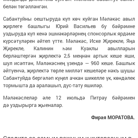
белән төгәлләнгән.
Сабантуйны оештыруда күп көч куйган Мәләкәс авыл
җирлеге башлыгы Юрий Васильев бу бәйрәмне
уздыруда күп кенә эшмәкәрләрнең спонсорлык ярдәме
күрсәтүләрен әйтеп үтте. Мәләкәс, Иске Җирекле, Яңа
Җирекле, Калинин һәм Куаклы авылларын
берләштергән җирлектә 2,5 меңнән артык кеше яши,
шул исәптән, Мәләкәснең үзендә — 960 кеше. Башлык
әйтүенчә, җирлектә төрле милләт кешеләре нәкъ шушы
Сабантуйда бергәләп күңел ачкан шикелле үк, көндәлек
тормышта да аралашып, дус-тату яшиләр.
Мәләкәслеләр әле 12 июльдә Питрау бәйрәмен
дә уздырырга җыеналар.
Фирая МОРАТОВА.
Следите за самым важным и интересным в