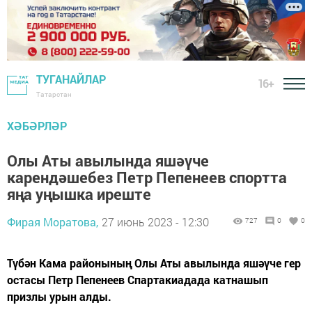
ТУГАНАЙЛАР
16+
Татарстан
ХӘБӘРЛӘР
Олы Аты авылында яшәүче
карендәшебез Петр Пепенеев спортта
яңа уңышка иреште
Фирая Моратова,
27 июнь 2023 - 12:30
727
0
0
Түбән Кама районының Олы Аты авылында яшәүче гер
остасы Петр Пепенеев Спартакиадада катнашып
призлы урын алды.