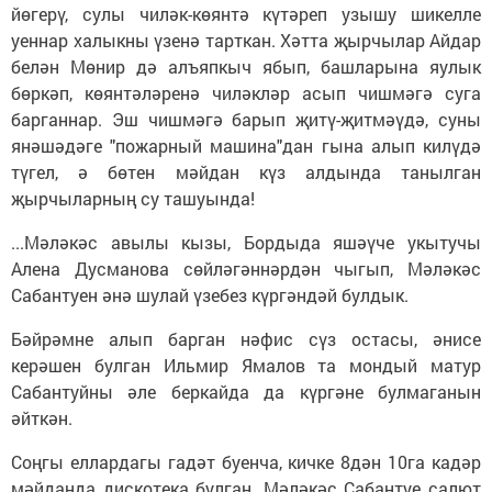
йөгерү, сулы чиләк-көянтә күтәреп узышу шикелле
уеннар халыкны үзенә тарткан. Хәтта җырчылар Айдар
белән Мөнир дә алъяпкыч ябып, башларына яулык
бөркәп, көянтәләренә чиләкләр асып чишмәгә суга
барганнар. Эш чишмәгә барып җитү-җитмәүдә, суны
янәшәдәге "пожарный машина"дан гына алып килүдә
түгел, ә бөтен мәйдан күз алдында танылган
җырчыларның су ташуында!
...Мәләкәс авылы кызы, Бордыда яшәүче укытучы
Алена Дусманова сөйләгәннәрдән чыгып, Мәләкәс
Сабантуен әнә шулай үзебез күргәндәй булдык.
Бәйрәмне алып барган нәфис сүз остасы, әнисе
керәшен булган Ильмир Ямалов та мондый матур
Сабантуйны әле беркайда да күргәне булмаганын
әйткән.
Соңгы еллардагы гадәт буенча, кичке 8дән 10га кадәр
мәйданда дискотека булган. Мәләкәс Сабантуе салют