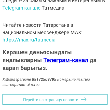
Следите за самым важным и интересным в
Telegram-канале
Татмедиа
Читайте новости Татарстана в
национальном мессенджере MАХ:
https://max.ru/tatmedia
Керәшен дөньясындагы
яңалыкларны
Телеграм-канал
да
карап барыгыз.
Хәбәрләрегезне
89172509795
номерына языгыз,
шалтыратып әйтегез.
Перейти на страницу новости