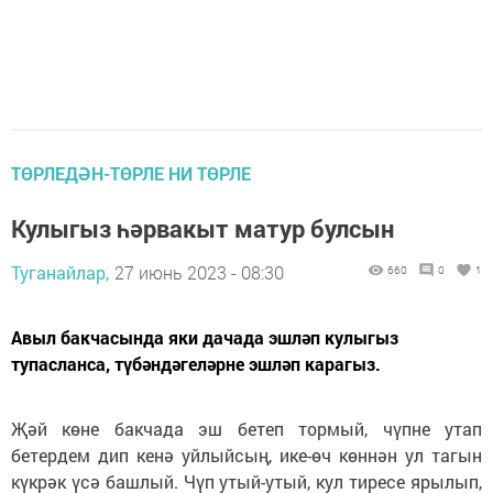
ТӨРЛЕДӘН-ТӨРЛЕ НИ ТӨРЛЕ
Кулыгыз һәрвакыт матур булсын
Туганайлар,
27 июнь 2023 - 08:30
660
0
1
Авыл бакчасында яки дачада эшләп кулыгыз
тупасланса, түбәндәгеләрне эшләп карагыз.
Җәй көне бакчада эш бетеп тормый, чүпне утап
бетердем дип кенә уйлыйсың, ике-өч көннән ул тагын
күкрәк үсә башлый. Чүп утый-утый, кул тиресе ярылып,