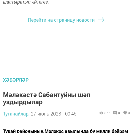
шалтыратып әйтегез.
Перейти на страницу новости
ХӘБӘРЛӘР
Мәләкәстә Сабантуйны шәп
уздырдылар
Туганайлар,
27 июнь 2023 - 09:45
877
0
3
Тукай районының Мәләкәс авылында бу милли бәйрәм