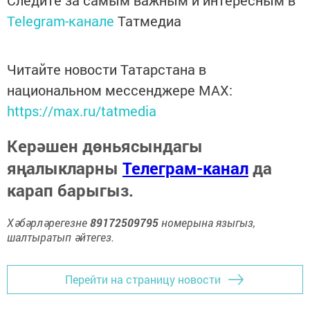
Telegram-канале
Татмедиа
Читайте новости Татарстана в
национальном мессенджере MАХ:
https://max.ru/tatmedia
Керәшен дөньясындагы
яңалыкларны
Телеграм-канал
да
карап барыгыз.
Хәбәрләрегезне
89172509795
номерына языгыз,
шалтыратып әйтегез.
Перейти на страницу новости